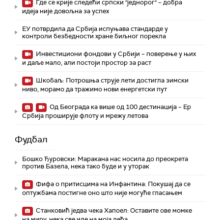
Где се крије следећи српски "једнорог" – добра
идеја није довољна за успех
ЕУ потврдила да Србија испуњава стандарде у
контроли безбедности хране биљног порекла
Инвестициони фондови у Србији – поверење у њих
и даље мало, али постоји простор за раст
Шкобаљ: Потрошња струје лети достигла зимски
ниво, морамо да тражимо нови енергетски пут
Од Београда ка више од 100 дестинација – Ер
Србија проширује флоту и мрежу летова
Фудбал
Бошко Ђуровски: Маракана нас носила до преокрета
против Базела, нека тако буде и у уторак
Фифа о притисцима на Инфантина: Покушај да се
оптужбама постигне оно што није могуће гласањем
Станковић једва чека Хапоел: Оставите ове момке
на миру, нека све иде на моја леђа