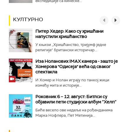
експедиције са кинеске...
КУЛТУРНО
Питер Хедер: Како су хришћани
напустили хришћанство
У књизи „Хришћанство, тријумф једне
религије“ британски историчар...
Иза Ноланових IMAX камера - зашто је
Хомерова "Одисеја" већа од сваког
спектакла
И Хомер и Нолан играју по танкој жици
између мита и историје...
Роковник 6 – 12. август: Битлси су
објавили пети студијски албум ”Хелп”
Биће весело ове недеље на рођенданима
Марка Нофлера, Пет Метинија...