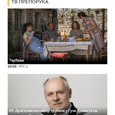
ТВ ПРЕПОРУКА
Тврђава
20:05
РТС 1
65. Драгачевски сабор трубача у Гучи: Солиста на