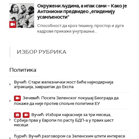
Окружени људима, а ипак сами – Како је
Антониони предвидео „епидемију
усамљености“
Способност да кроз тишину, простор и дуге
кадрове прикаже унутрашње...
ИЗБОР РУБРИКА
Политика
Вучић: Стари железнички мост биће најмодернија
атракција, завршетак до Експа
Зечевић: Посета Зеленског покушај Београда да
покаже да није против спољне политике ЕУ
Вучић: Избори најкасније за три месеца,
Србија прва у Европи по расту БДП-а у првих шест
месеци
Ђурић: Вучић разговором са Зеленским штити интересе