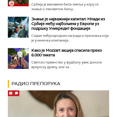
Србија је вековима била земља у којој се
знање о лековитом биљу...
Знање је најважнији капитал: Млади из
Србије међу најбољима у Европи уз
подршку Уникредит фондације
Седам међународних награда и признања које
је ученичка компанија...
Како је Mozzart акција спасила преко
6.000 тикета
Светско првенство у фудбалу увек доноси
врхунску драму, али за...
РАДИО ПРЕПОРУКА