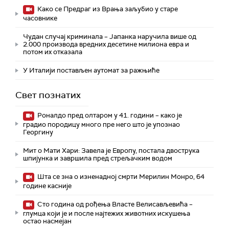
Како се Предраг из Врања заљубио у старе
часовнике
Чудан случај криминала – Јапанка наручила више од
2.000 производа вредних десетине милиона евра и
потом их отказала
У Италији постављен аутомат за ражњиће
Свет познатих
Роналдо пред олтаром у 41. години – како је
градио породицу много пре него што је упознао
Георгину
Мит о Мати Хари: Завела је Европу, постала двострука
шпијунка и завршила пред стрељачким водом
Шта се зна о изненадној смрти Мерилин Монро, 64
године касније
Сто година од рођења Власте Велисављевића –
глумца који је и после најтежих животних искушења
остао насмејан