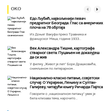
ОКО
Едо Љубић, највољенији певач
предратног Београда: Глас са америчких
плоча на 78 обртаја
Из Доњег Вакуфа преко Травника и
француског Меца, године 1933...
Век Александра Тишме, картографа
стварног света: Пуцањем не доказујеш
да си жив
У филму „Живот је леп“ Боре Драшковића,
снимљеном по литерарном...
Национално-класнo питање, совјетски
случај: О Украјини, Лењину и Султан-
Галијеву, читајући књигу Ричарда Пајпса
Говорити о „националном питању“ увек је
била клизава тема, нарочито...