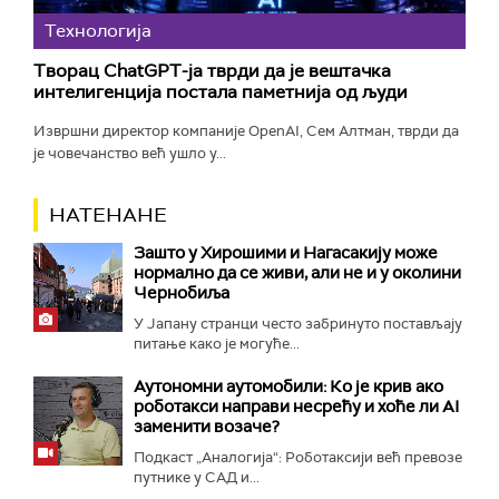
Технологијa
Творац ChatGPT-ја тврди да је вештачка
интелигенција постала паметнија од људи
Извршни директор компаније OpenAI, Сем Алтман, тврди да
је човечанство већ ушло у...
НАТЕНАНЕ
Зашто у Хирошими и Нагасакију може
нормално да се живи, али не и у околини
Чернобиља
У Јапану странци често забринуто постављају
питање како је могуће...
Аутономни аутомобили: Ко је крив ако
роботакси направи несрећу и хоће ли AI
заменити возаче?
Подкаст „Аналогија“: Роботаксији већ превозе
путнике у САД и...