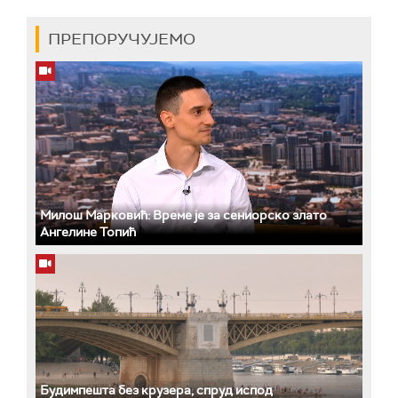
ПРЕПОРУЧУЈЕМО
Милош Марковић: Време је за сениорско злато
Ангелине Топић
Будимпешта без крузера, спруд испод