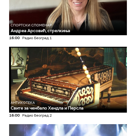
СПОРТСКИ СПОМЕНАР
Андреа Арсовић, стрелкиња
16:00
Радио Београд 1
АНТИКОТЕКА
Свите за чембало Хендла и Персла
16:00
Радио Београд 2