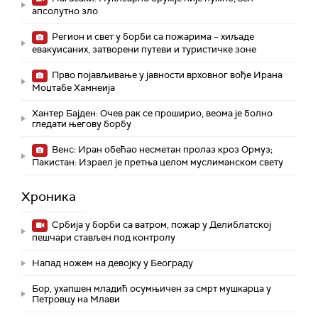
апсолутно зло
Регион и свет у борби са пожарима – хиљаде
евакуисаних, затворени путеви и туристичке зоне
Прво појављивање у јавности врховног вође Ирана
Моџтабe Хамнеија
Хантер Бајден: Очев рак се проширио, веома је болно
гледати његову борбу
Венс: Иран обећао несметан пролаз кроз Ормуз;
Пакистан: Израел је претња целом муслиманском свету
Хроника
Србија у борби са ватром, пожар у Делиблатској
пешчари стављен под контролу
Напад ножем на девојку у Београду
Бор, ухапшен младић осумњичен за смрт мушкарца у
Петровцу на Млави