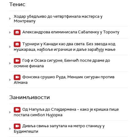
Тенис
Ходар убедљиво до четвртфинала мастерса у
Монтреалу
Александрова елиминисала Сабаленку у Торонту
Турнири у Канади као два света: Без звезда код
мушкараца, најбоље играчице и даље зарађују мање
Гоф и Осака сигурне, Бенчић после драме до
осмине финала
Фонсека срушио Руда, Меншик сигуран против
Атмана
Занимљивости
Од Напуља до Спајдермена – како је кришка пице
постала симбол Њујорка
Дивља свиња залутала на метро станицу у
Будимпешти