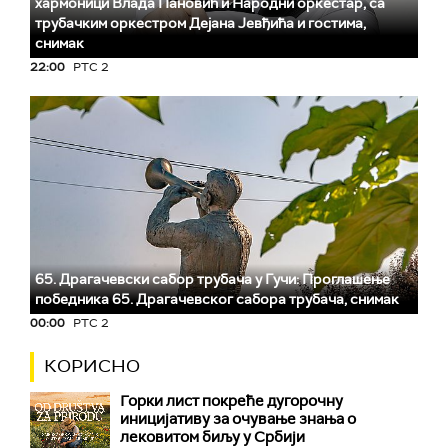
хармоници Влада Пановић и Народни оркестар, са
трубачким оркестром Дејана Јевђића и гостима,
снимак
22:00
РТС 2
65. Драгачевски сабор трубача у Гучи: Проглашење
победника 65. Драгачевског сабора трубача, снимак
00:00
РТС 2
КОРИСНО
Горки лист покреће дугорочну
иницијативу за очување знања о
лековитом биљу у Србији