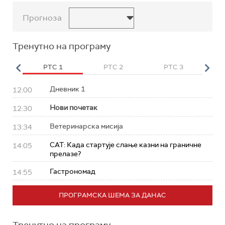
Прогноза
Тренутно на програму
HD
РТС 1
РТС 2
РТС 3
Р
Дневник 1
12:00
Нови почетак
12:30
Ветеринарска мисија
13:34
САТ: Када стартује слање казни на граничне
14:05
прелазе?
Гастрономад
14:55
ПРОГРАМСКА ШЕМА ЗА ДАНАС