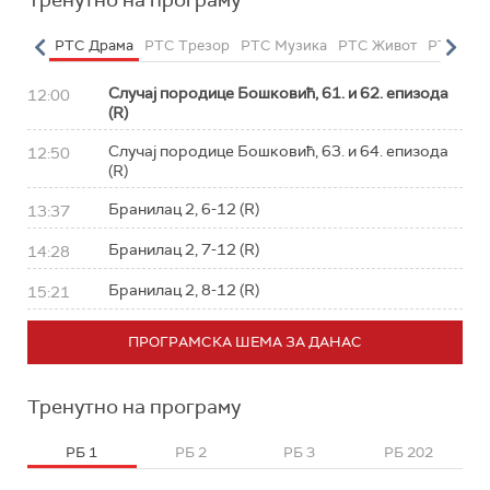
Тренутно на програму
етарац
РТС Драма
РТС Трезор
РТС Музика
РТС Живот
РТС Кла
Случај породице Бошковић, 61. и 62. епизода
12:00
(R)
Случај породице Бошковић, 63. и 64. епизода
12:50
(R)
Бранилац 2, 6-12 (R)
13:37
Бранилац 2, 7-12 (R)
14:28
Бранилац 2, 8-12 (R)
15:21
ПРОГРАМСКА ШЕМА ЗА ДАНАС
Тренутно на програму
РБ 1
РБ 2
РБ 3
РБ 202