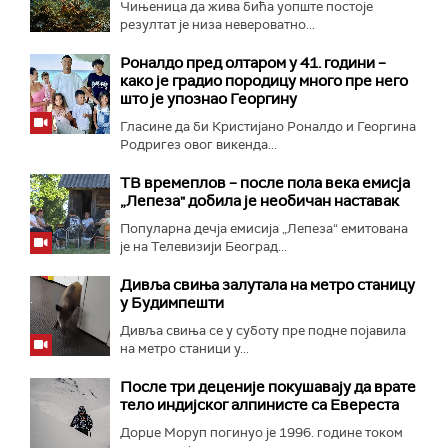
Чињеница да жива бића уопште постоје
резултат је низа невероватно...
Роналдо пред олтаром у 41. години –
како је градио породицу много пре него
што је упознао Георгину
Гласине да би Кристијано Роналдо и Георгина
Родригез овог викенда...
ТВ времеплов – после пола века емисја
„Лепеза" добила је необичан наставак
Популарна дечја емисија „Лепеза“ емитована
је на Телевизији Београд...
Дивља свиња залутала на метро станицу
у Будимпешти
Дивља свиња се у суботу пре подне појавила
на метро станици у...
После три деценије покушавају да врате
тело индијског алпинисте са Евереста
Дорџе Моруп погинуо је 1996. године током