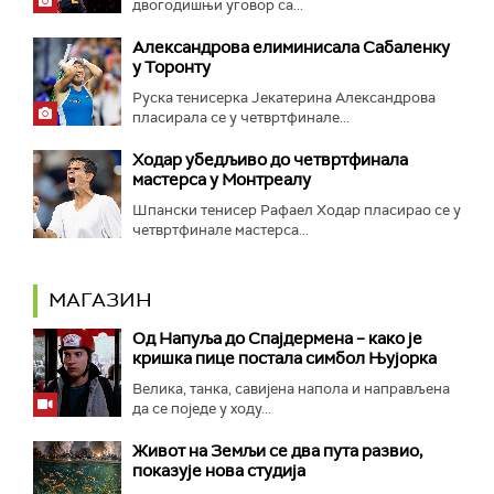
двогодишњи уговор са...
Александрова елиминисала Сабаленку
у Торонту
Руска тенисерка Јекатерина Александрова
пласирала се у четвртфинале...
Ходар убедљиво до четвртфинала
мастерса у Монтреалу
Шпански тенисер Рафаел Ходар пласирао се у
четвртфинале мастерса...
МАГАЗИН
Од Напуља до Спајдермена – како је
кришка пице постала симбол Њујорка
Велика, танка, савијена напола и направљена
да се поједе у ходу...
Живот на Земљи се два пута развио,
показује нова студија