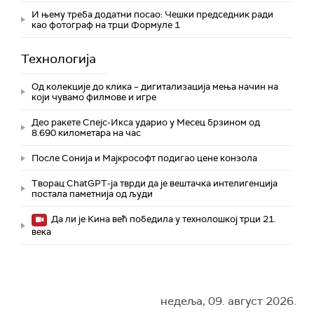
И њему треба додатни посао: Чешки председник ради
као фотограф на трци Формуле 1
Технологијa
Од колекције до клика – дигитализација мења начин на
који чувамо филмове и игре
Део ракете Спејс-Икса ударио у Месец брзином од
8.690 километара на час
После Сонија и Мајкрософт подигао цене конзола
Творац ChatGPT-ја тврди да је вештачка интелигенција
постала паметнија од људи
Да ли је Кина већ победила у технолошкој трци 21.
века
недеља, 09. август 2026.