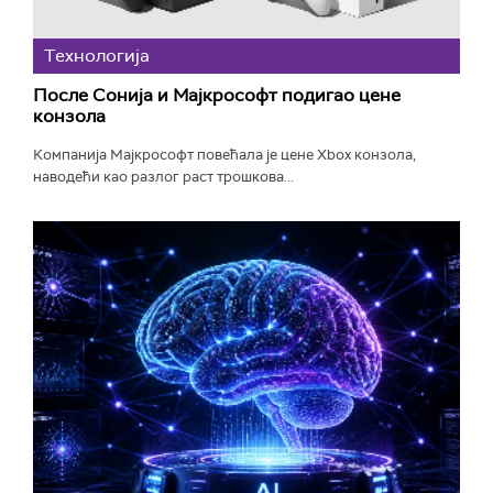
Технологијa
После Сонија и Мајкрософт подигао цене
конзола
Компанија Мајкрософт повећала је цене Xbox конзола,
наводећи као разлог раст трошкова...