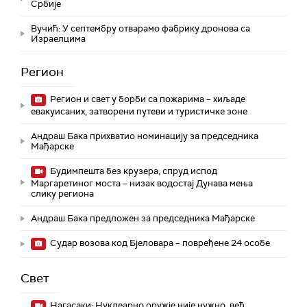
Србије
Вучић: У септембру отварамо фабрику дронова са
Израелцима
Регион
Регион и свет у борби са пожарима – хиљаде
евакуисаних, затворени путеви и туристичке зоне
Андраш Бака прихватио номинацију за председника
Мађарске
Будимпешта без крузера, спруд испод
Маргаретиног моста – низак водостај Дунава мења
слику региона
Андраш Бакa предложен за председника Мађарске
Судар возова код Бјеловара – повређене 24 особе
Свет
Нагасаки: Нуклеарно оружје није нужно, већ