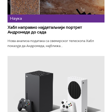
Наука
Хабл направио најдетаљнији портрет
Андромеде до сада
Нова анализа података са свемирског телескопа Хабл
показује да Андромеда, најближа...