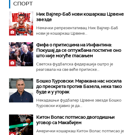
СПОРТ
Ник Вајлер-Баб нови кошаркаш Црвене
звезде
Немачки репрезентативац Ник Вајлер-Баб
нови је кошаркаш Црвене...
Фифа о притисцима на Инфантина:
Покушај да се оптужбама постигне оно
што није могуће гласањем
Светска фудбалска федерација оштро је
реаговала на све веће притиске...
Бошко Ђуровски: Маракана нас носила
до преокрета против Базела, нека тако
буде и у уторак
Некадашњи фудбалер Црвене звезде Бошко
Ђуровски изјавио је да...
Китон Волас потписао двогодишњи
уговор са Макабијем
Амерички кошаркаш Китон Волас потписао је