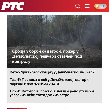
РТС
Србија у борби са ватром, пожар у
Делиблатској пешчари стављен под
контролу
Ветар "диктира" ситуацију у Делиблатској пешчари
Тешић: Претходна ноћ у Делиблатској пешчари
мирнија, мање нових жаришта
Дачић: Ватргасци-спасиоци данима раде у тешким
условима, неће стати док има ватре