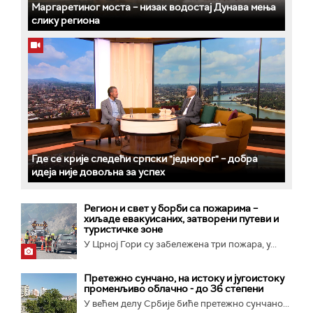
Маргаретиног моста – низак водостај Дунава мења
слику региона
Где се крије следећи српски "једнорог" – добра
идеја није довољна за успех
Регион и свет у борби са пожарима –
хиљаде евакуисаних, затворени путеви и
туристичке зоне
У Црној Гори су забележена три пожара, у...
Претежно сунчано, на истоку и југоистоку
променљиво облачно - до 36 степени
У већем делу Србије биће претежно сунчано...