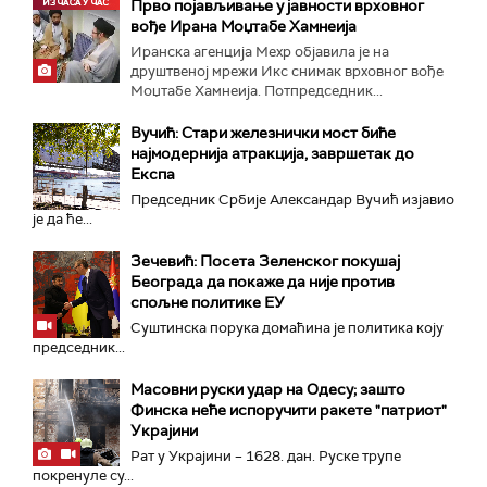
Прво појављивање у јавности врховног
вође Ирана Моџтабe Хамнеија
Иранска агенција Мехр објавила је на
друштвеној мрежи Икс снимак врховног вође
Моџтабе Хамнеија. Потпредседник...
Вучић: Стари железнички мост биће
најмодернија атракција, завршетак до
Експа
Председник Србије Александар Вучић изјавио
је да ће...
Зечевић: Посета Зеленског покушај
Београда да покаже да није против
спољне политике ЕУ
Суштинска порука домаћина је политика коју
председник...
Масовни руски удар на Одесу; зашто
Финска неће испоручити ракете "патриот"
Украјини
Рат у Украјини – 1628. дан. Руске трупе
покренуле су...