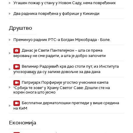
Угашен пожар у стану у Новом Саду, нема повређених
Два радника повређена у фабрици у Кикинди
Друштво
Преминуо радник РТС-а Богдан Мркобрада - Боле.
Данас је Свети Пантелејмон – шта се према
веровању не сме радити, а шта је добро започети
Велимир Радојевић крв дао стоти пут, из Института
упозоравају да су залихе довољне за два дана
Патријарх Порфирије угостио учеснике кампа
"Србија те зове" у Храму Светог Саве: Дошли сте на
корен онога што јесмо
Бесплатни дерматолошки прегледи у више средина
на КиМ
Економија