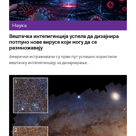
Наука
Вештачка интелигенција успела да дизајнира
потпуно нове вирусе који могу да се
размножавају
Амерички истраживачи су први пут успешно користили
вештачку интелигенцију за дизајнирање...