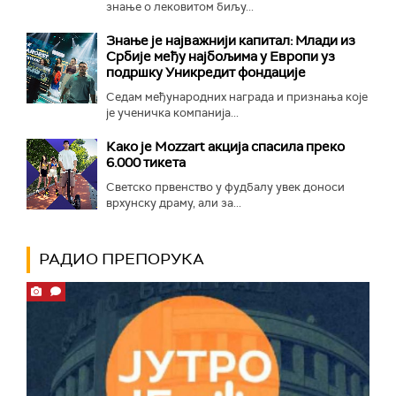
знање о лековитом биљу...
Знање је најважнији капитал: Млади из
Србије међу најбољима у Европи уз
подршку Уникредит фондације
Седам међународних награда и признања које
је ученичка компанија...
Како је Mozzart акција спасила преко
6.000 тикета
Светско првенство у фудбалу увек доноси
врхунску драму, али за...
РАДИО ПРЕПОРУКА