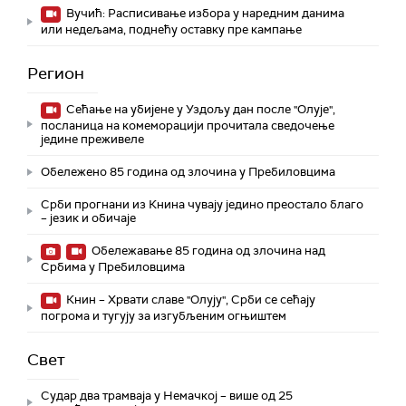
Вучић: Расписивање избора у наредним данима
или недељама, поднећу оставку пре кампање
Регион
Сећање на убијене у Уздољу дан после "Олује",
посланица на комеморацији прочитала сведочење
једине преживеле
Обележено 85 година од злочина у Пребиловцима
Срби прогнани из Книна чувају једино преостало благо
– језик и обичаје
Обележавање 85 година од злочина над
Србима у Пребиловцима
Книн – Хрвати славе "Олују", Срби се сећају
погрома и тугују за изгубљеним огњиштем
Свет
Судар два трамваја у Немачкој – више од 25