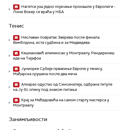
Нагетси још једно појачање пронашли у Евролиги -
Лони Вокер се враћа у НБА
Тенис
Неславан повратак Зверева после финала
Вимблдона, иста судбина и за Медведева
Кецмановић елиминсан у Монтреалу, Риндеркнеш
иде на Тијафоа
Јуниорке Србије првакиње Европе у тенису,
Мађарска срушена после два меча
Алкараз одустао од Синсинатија, одбрана титуле
на Ју-Ес опену под знаком питања
Крај за Међедовића на самом старту мастерса у
Монтреалу
Занимљивости