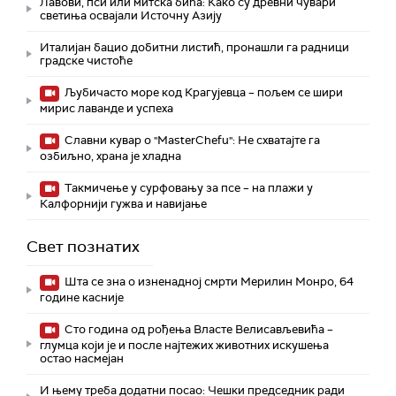
Лавови, пси или митска бића: Како су древни чувари
светиња освајали Источну Азију
Италијан бацио добитни листић, пронашли га радници
градске чистоће
Љубичасто море код Крагујевца – пољем се шири
мирис лаванде и успеха
Славни кувар о "MasterChefu": Не схватајте га
озбиљно, храна је хладна
Такмичење у сурфовању за псе – на плажи у
Калфорнији гужва и навијање
Свет познатих
Шта се зна о изненадној смрти Мерилин Монро, 64
године касније
Сто година од рођења Власте Велисављевића –
глумца који је и после најтежих животних искушења
остао насмејан
И њему треба додатни посао: Чешки председник ради