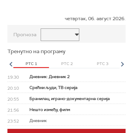
четвртак, 06. август 2026.
Прогноза
Тренутно на програму
HD
РТС 1
РТС 2
РТС 3
Р
Дневник: Дневник 2
19:30
Срећни људи, ТВ серија
20:10
Бранилац, играно-документарна серија
20:55
Нешто између, филм
21:56
Дневник
23:52