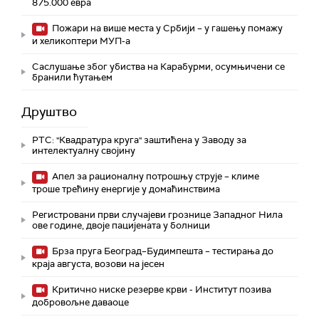
875.000 евра
Пожари на више места у Србији – у гашењу помажу
и хеликоптери МУП-а
Саслушање због убиства на Карабурми, осумњичени се
бранили ћутањем
Друштво
РТС: "Квадратура круга" заштићена у Заводу за
интелектуалну својину
Апел за рационалну потрошњу струје – климе
троше трећину енергије у домаћинствима
Регистровани први случајеви грознице Западног Нила
ове године, двоје пацијената у болници
Брза пруга Београд–Будимпешта – тестирања до
краја августа, возови на јесен
Критично ниске резерве крви - Институт позива
добровољне даваоце