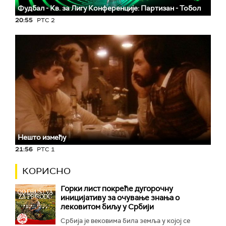
Фудбал - Кв. за Лигу Конференције: Партизан - Тобол
20:55
РТС 2
Нешто између
21:56
РТС 1
КОРИСНО
Горки лист покреће дугорочну
иницијативу за очување знања о
лековитом биљу у Србији
Србија је вековима била земља у којој се