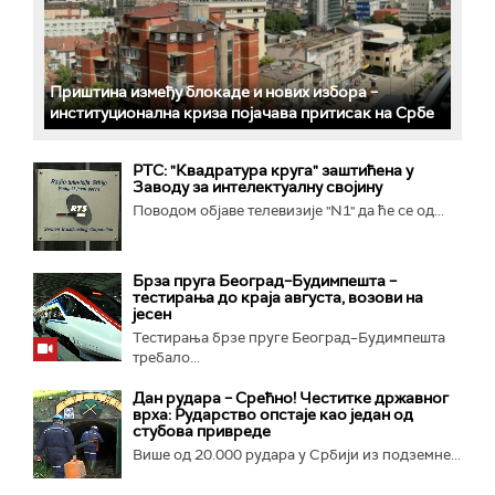
Приштина између блокаде и нових избора –
институционална криза појачава притисак на Србе
РТС: "Квадратура круга" заштићена у
Заводу за интелектуалну својину
Поводом објаве телевизије "N1" да ће се од...
Брза пруга Београд–Будимпешта –
тестирања до краја августа, возови на
јесен
Тестирања брзе пруге Београд–Будимпешта
требало...
Дан рудара – Срећно! Честитке државног
врха: Рударство опстаје као један од
стубова привреде
Више од 20.000 рудара у Србији из подземне...