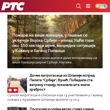
РТС
Пожари на више локација, у гашење се
укључује Војска Србије – изнад Ушћа гори
око 150 хектара шуме, ванредна ситуација
у Ковину и Бачкој Паланци
Ватрогасно-спасилачке екипе и даље интервенишу на
више локација широм Србије. Најтежа...
Дочек ватрогасаца из Шпаније испред
Палате "Србија"; Вучић: Победили сте
ватрену стихију, показали шта значи
храброст
Српски ватрогасци и спасиоци који су учествовали у гашењу
пожара у Краљевини Шпанији вратили су се у...
Пљускови и олујни ветар стижу у више