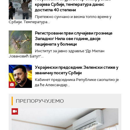
крајева Србије, температура данас
достигла 40 степени
Претежно сунчано и веома топло време у
Србији. Температура...
Регистровани први случајеви грознице
Западног Нила ове године, двоје
пацијената у болници
Институт за јавно здравље "Др Милан
Јовановић Батут"...
Украјински председник Зеленски стиже у
званичну посету Србији
Кабинет председника Републике саопштио је
да ће Александар...
ПРЕПОРУЧУЈЕМО