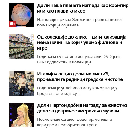
Да ли наша планета изгледа као кромпир
или као плави кликер
Најновији приказ Земљиног гравитационог
поља који је објавила...
Од колекције до клика – дигитализација
мења начин на који чувамо филмове и
игре
Годинама су полице испуњавали DVD-јеви,
Blu-ray дискови и колекције...
Италијан бацио добитни листић,
пронашли га радници градске чистоће
Годинама је уплаћивао исту комбинацију
бројева – оне који су...
Доли Партон добија награду за животно
дело за допринос американа музици
После више од шест деценија успешне
каријере и неизбрисивог трага...