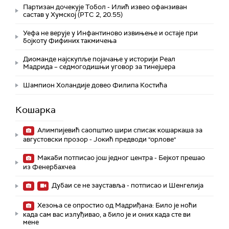
Партизан дочекује Тобол - Илић извео офанзиван
састав у Хумској (РТС 2, 20.55)
Уефа не верује у Инфантиново извињење и остаје при
бојкоту Фифиних такмичења
Диоманде најскупље појачање у историји Реал
Мадрида – седмогодишњи уговор за тинејџера
Шампион Холандије довео Филипа Костића
Кошарка
Алимпијевић саопштио шири списак кошаркаша за
августовски прозор - Јокић предводи "орлове"
Макаби потписао још једног центра - Бејкот прешао
из Фенербахчеа
Дубаи се не зауставља - потписао и Шенгелија
Хезоња се опростио од Мадриђана: Било је ноћи
када сам вас излуђивао, а било је и оних када сте ви
мене