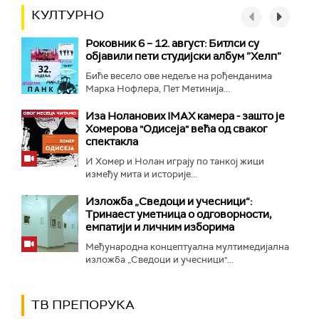
КУЛТУРНО
Роковник 6 – 12. август: Битлси су
објавили пети студијски албум ”Хелп”
Биће весело ове недеље на рођенданима
Марка Нофлера, Пет Метинија...
Иза Ноланових IMAX камера - зашто је
Хомерова "Одисеја" већа од сваког
спектакла
И Хомер и Нолан играју по танкој жици
између мита и историје...
Изложба „Сведоци и учесници“:
Тринаест уметница о одговорности,
емпатији и личним изборима
Међународна концептуална мултимедијална
изложба „Сведоци и учесници"...
ТВ ПРЕПОРУКА