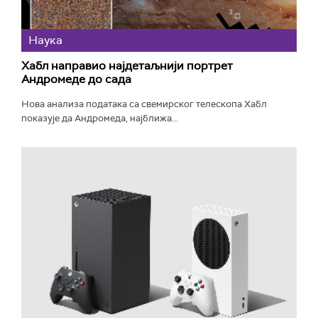
Наука
Хабл направио најдетаљнији портрет
Андромеде до сада
Нова анализа података са свемирског телескопа Хабл
показује да Андромеда, најближа...