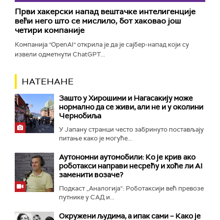
Први хакерски напад вештачке интелигенције
већи него што се мислило, бот хаковао још
четири компаније
Компанија "OpenAI" открила је да је сајбер-напад који су
извели одметнути ChatGPT...
НАТЕНАНЕ
Зашто у Хирошими и Нагасакију може
нормално да се живи, али не и у околини
Чернобиља
У Јапану странци често забринуто постављају
питање како је могуће...
Аутономни аутомобили: Ко је крив ако
роботакси направи несрећу и хоће ли AI
заменити возаче?
Подкаст „Аналогија“: Роботаксији већ превозе
путнике у САД и...
Окружени људима, а ипак сами – Како је