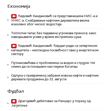
Економија
Ђедовић Хандановић са представницима НИС-а и
УНКС-а: Снабдевање нафтним дериватима веома
изазовно због ниског водостаја
Топлотни талас без падавина угрожава приносе, како
наводњавати усеве у време екстремних суша
Ђедовић Хандановић: Ђердап ради са четвртином
капацитета – неопходна посвећност свих у енергетском
сектору
Путниковићева о проблемима са водом и струјом: Не
смемо да се понашамо као пијани богаташ
Одлука о привременој забрани извоза нафте и нафтних
деривата продужена до 31. августа
Фудбал
Драгојевић дебитовао за Ренџерс у поразу од
Јагјелоње