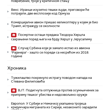
повређених, троје у критичном стању
Венс: Иранци изузетно тешки људи, преговори ће
потрајати; две експлозије код Ормуза
Комерцијални авион пришао хеликоптеру у којем је био
Трамп, истражују се околности
Посмртни остаци предака Теодора Херцла
сахрањени поред њега на брду Херцл у Јерусалиму
Случај Србина који је замало испао из авиона
"Рајанера" - зашто се пореди са несрећом из 2018.
године
Хроника
Тужилаштво покренуло истрагу поводом напада на
Стевана Филиповића
ВЈТ: Подигнута оптужница против осумњичених за
припрему тешког убиства и недозвољено оружје
Европол: У Србији и Немачкој ухапшена тројица
кријумчара миграната из Сирије, незаконито зарадили