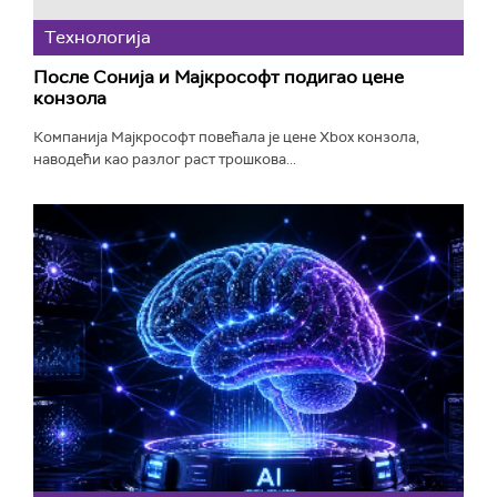
Технологијa
После Сонија и Мајкрософт подигао цене
конзола
Компанија Мајкрософт повећала је цене Xbox конзола,
наводећи као разлог раст трошкова...