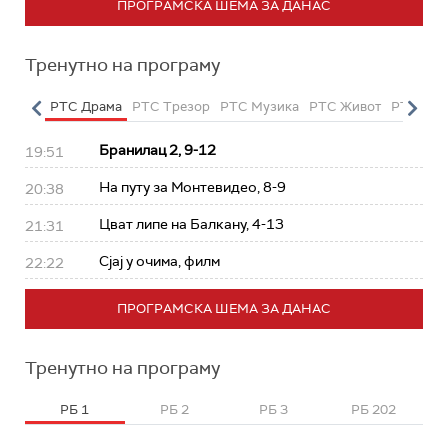
ПРОГРАМСКА ШЕМА ЗА ДАНАС
Тренутно на програму
етарац
РТС Драма
РТС Трезор
РТС Музика
РТС Живот
РТС Кла
Бранилац 2, 9-12
19:51
На путу за Монтевидео, 8-9
20:38
Цват липе на Балкану, 4-13
21:31
Сјај у очима, филм
22:22
ПРОГРАМСКА ШЕМА ЗА ДАНАС
Тренутно на програму
РБ 1
РБ 2
РБ 3
РБ 202