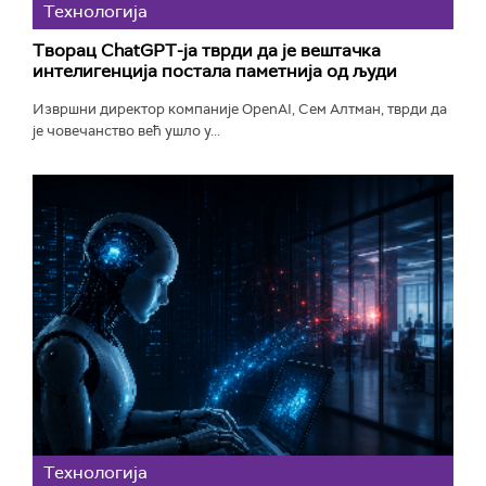
Технологијa
Творац ChatGPT-ја тврди да је вештачка
интелигенција постала паметнија од људи
Извршни директор компаније OpenAI, Сем Алтман, тврди да
је човечанство већ ушло у...
Технологијa