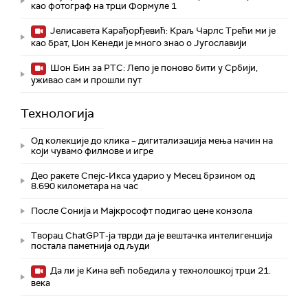
као фотограф на трци Формуле 1
Јелисавета Карађорђевић: Краљ Чарлс Трећи ми је
као брат, Џон Кенеди је много знао о Југославији
Шон Бин за РТС: Лепо је поново бити у Србији,
уживао сам и прошли пут
Технологијa
Од колекције до клика – дигитализација мења начин на
који чувамо филмове и игре
Део ракете Спејс-Икса ударио у Месец брзином од
8.690 километара на час
После Сонија и Мајкрософт подигао цене конзола
Творац ChatGPT-ја тврди да је вештачка интелигенција
постала паметнија од људи
Да ли је Кина већ победила у технолошкој трци 21.
века