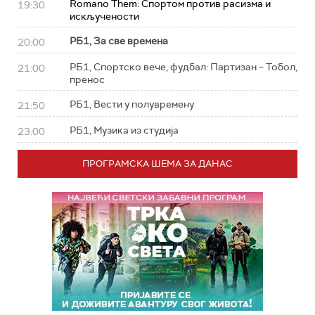
Romano Them: Спортом против расизма и
19:30
искључености
РБ1, За све времена
20:00
РБ1, Спортско вече, фудбал: Партизан – Тобол,
21:00
пренос
РБ1, Вести у полувремену
21:50
РБ1, Музика из студија
23:00
ПРОГРАМСКА ШЕМА ЗА ДАНАС