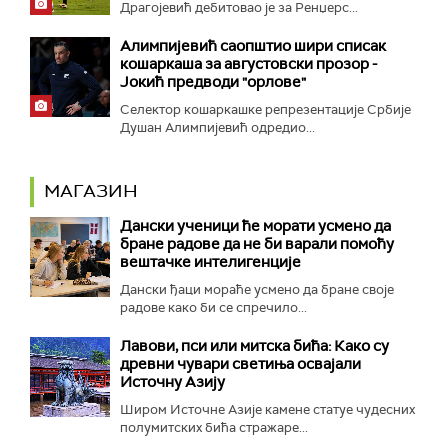
Драгојевић дебитовао је за Ренџерс...
Алимпијевић саопштио шири списак
кошаркаша за августовски прозор -
Јокић предводи "орлове"
Селектор кошаркашке репрезентације Србије
Душан Алимпијевић одредио...
МАГАЗИН
Дански ученици ће морати усмено да
бране радове да не би варали помоћу
вештачке интелигенције
Дански ђаци мораће усмено да бране своје
радове како би се спречило...
Лавови, пси или митска бића: Како су
древни чувари светиња освајали
Источну Азију
Широм Источне Азије камене статуе чудесних
полумитских бића стражаре...