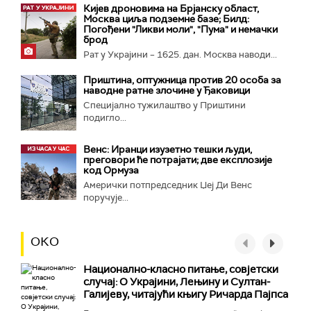
Кијев дроновима на Брјанску област,
Москва циља подземне базе; Билд:
Погођени "Ликви моли", "Пума" и немачки
брод
Рат у Украјини – 1625. дан. Москва наводи...
Приштина, оптужница против 20 особа за
наводне ратне злочине у Ђаковици
Специјално тужилаштво у Приштини
подигло...
Венс: Иранци изузетно тешки људи,
преговори ће потрајати; две експлозије
код Ормуза
Амерички потпредседник Џеј Ди Венс
поручује...
ОКО
Национално-класнo питање, совјетски
случај: О Украјини, Лењину и Султан-
Галијеву, читајући књигу Ричарда Пајпса