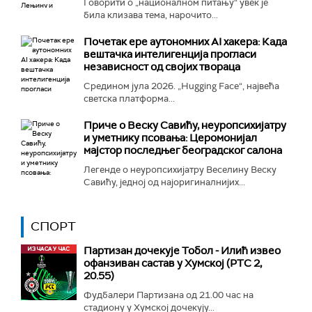
Говорити о „националном питању“ увек је
била клизава тема, нарочито...
Почетак ере аутономних AI хакера: Када
вештачка интелигенција прогласи
независност од својих твораца
Средином јула 2026. „Hugging Face“, највећа
светска платформа...
Приче о Веску Савићу, неуропсихијатру
и уметнику псовања: Церомонијал
мајстор последњег београдског салона
Легенде о неуропсихијатру Веселину Веску
Савићу, једној од најоригиналнијих...
СПОРТ
Партизан дочекује Тобол - Илић извео
офанзиван састав у Хумској (РТС 2,
20.55)
Фудбалери Партизана од 21.00 час на
стадиону у Хумској дочекују...