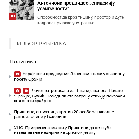
Антониони предвидео „епидемију
усамљености“
Способност да кроз тишину, простор и дуге
кадрове прикаже унутрашње...
ИЗБОР РУБРИКА
Политика
Украјински председник Зеленски стиже у званичну
посету Србији
Дочек ватрогасаца из Шпаније испред Палате
"Србија"; Вучић: Победили сте ватрену стихију, показали
шта значи храброст
Приштина, оптужница против 20 особа за наводне
ратне злочине у Ђаковици
УНС: Привремене власти у Приштини да омогуће
извештавање медијима на српском језику