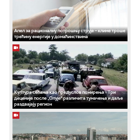
Апел за рационалну потрошњу струје – климе троше
трећину енергије у домаћинствима
Култура сећања као предуслов помирења ­- Три
деценије после „Олује“ различита тумачења и даље
раздвајају регион