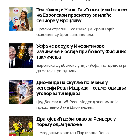
Теа Микец и Урош Гајић освојили бронзе
на Европском првенству за млађе
сениоре у Вроцлаву
Српски стрелци Теа Микец и Урош Гајић
освојили су бронзане медаље...
Уефа не верује у Инфантиново
извињење и остаје при бојкоту Фифиних
такмичења
Европска фудбалска унија (Уефа) потврдила је
да остаје при одлуци...
Диоманде најскупље појачање у
историји Реал Мадрида – седмогодишњи
уговор за тинејџера
Фудбалски клуб Реал Мадрид званично је
представио Јана Диомандеа...
Драгојевић дебитовао за Ренџерс у
поразу од Јагјелоње
Некадашњи капитен Партизана Вања