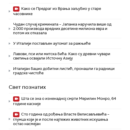
Како се Предраг из Врања заљубио у старе
часовнике
Чудан случај криминала – Јапанка наручила више од
2.000 производа вредних десетине милиона евра и
потом их отказала
У Италији постављен аутомат за ражњиће
Лавови, пси или митска бића: Како су древни чувари
светиња освајали Источну Азију
Италијан бацио добитни листић, пронашли га радници
градске чистоће
Свет познатих
Шта се зна о изненадној смрти Мерилин Монро, 64
године касније
Сто година од рођења Власте Велисављевића –
глумца који је и после најтежих животних искушења
остао насмејан