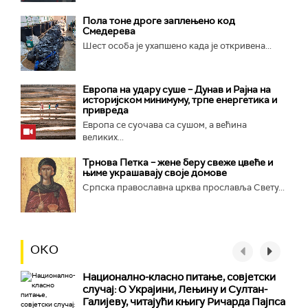
Пола тоне дроге заплењено код
Смедерева
Шест особа је ухапшено када је откривена...
Европа на удару суше – Дунав и Рајна на
историјском минимуму, трпе енергетика и
привреда
Европа се суочава са сушом, а већина
великих...
Трнова Петка – жене беру свеже цвеће и
њиме украшавају своје домове
Српска православна црква прославља Свету...
ОКО
Национално-класнo питање, совјетски
случај: О Украјини, Лењину и Султан-
Галијеву, читајући књигу Ричарда Пајпса