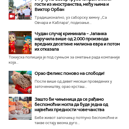
гости из иностранства, међу њима и
Виктор Орбан
Традиционално, уз саборску химну „Са
Овчара и Каблара", подизање...
Чудан случај криминала – Јапанка
наручила више од 2.000 производа
вредних десетине милиона евра и потом
их отказала
Токијска полиција је под сумњом за ометање рада компаније
која...
Орао Феликс поново на слободи!
После више од девет месеци проведених у
заточеништву, орао крсташ...
Зашто би чињеница да се рађамо
беспомоћни могла да буде једна од
највећих предности човечанства
Бебе живот започињу потпуно беспомоћне и
такве остају веома дуго...