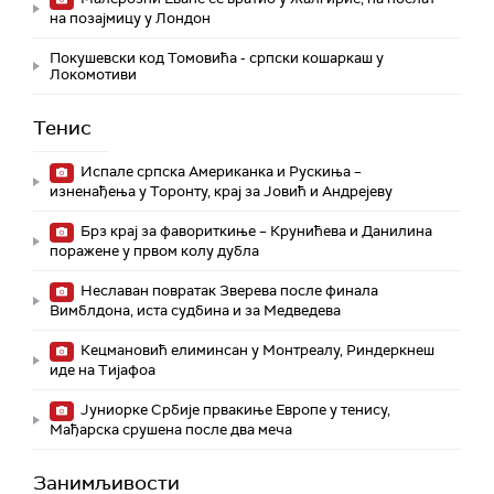
на позајмицу у Лондон
Покушевски код Томовића - српски кошаркаш у
Локомотиви
Тенис
Испале српска Американка и Рускиња –
изненађења у Торонту, крај за Јовић и Андрејеву
Брз крај за фавориткиње – Крунићева и Данилина
поражене у првом колу дубла
Неславан повратак Зверева после финала
Вимблдона, иста судбина и за Медведева
Кецмановић елиминсан у Монтреалу, Риндеркнеш
иде на Тијафоа
Јуниорке Србије првакиње Европе у тенису,
Мађарска срушена после два меча
Занимљивости