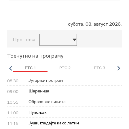
субота, 08. август 2026.
Прогноза
Тренутно на програму
HD
РТС 1
РТС 2
РТС 3
Р
Јутарњи програм
08:30
Шареница
09:00
Образовне вињете
10:55
Пупољак
11:00
Јуши, гледајте како летим
11:15