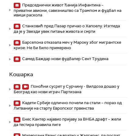
Председнички живот Ђанија Инфантина –
приватни авиони, савезништво са Трампом и фудбал на
ивици раскола
Станковић пред Пазар причао о Хапоелу: Изгледа
да је у Звезди увек питање живота и смрти
Барселона отказала меч у Мароку због мигрантске
кризе: Не би било примерено
Самед Баждар нови фудбалер Сент Трудена
Кошарка
Поноћни сусрет у Сурчину - Вилдоза дошао у
Београд као нови играч Партизана
Кадети Србије одлично почели па стали – пораз од
Литваније на старту Европског првенства
Енес Кантер најавио пријаву за ВНБА драфт – жели
да тестира правила лиге
Малерозни Еванс се вратио у Жалгирис, па послат