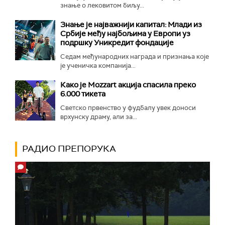
знање о лековитом биљу...
Знање је најважнији капитал: Млади из
Србије међу најбољима у Европи уз
подршку Уникредит фондације
Седам међународних награда и признања које
је ученичка компанија...
Како је Mozzart акција спасила преко
6.000 тикета
Светско првенство у фудбалу увек доноси
врхунску драму, али за...
РАДИО ПРЕПОРУКА