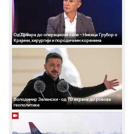
Од Дрвара до операционе сале – Никица Грубор о
Крајини, хирургији и породичним коренима
Володимир Зеленски - од ТВ екрана до ровова
геополитике