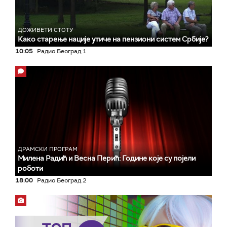
ДОЖИВЕТИ СТОТУ
Како старење нације утиче на пензиони систем Србије?
10:05
Радио Београд 1
ДРАМСКИ ПРОГРАМ
Милена Радић и Весна Перић: Године које су појели
роботи
18:00
Радио Београд 2