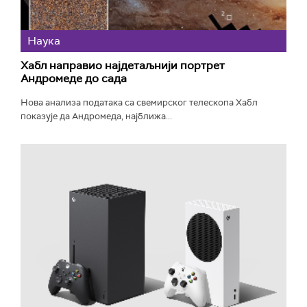
Наука
Хабл направио најдетаљнији портрет
Андромеде до сада
Нова анализа података са свемирског телескопа Хабл
показује да Андромеда, најближа...