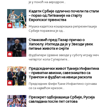
је у поноћ на аеродром...
Кадети Србије одлично почели па стали
– пораз од Литваније на старту
Европског првенства
Мушка кадетска кошаркашка репрезентација
Србије поражена је од...
Станковић пред Пазар причао о
Хапоелу: Изгледа да је у Звезди увек
питање живота и смрти
Фудбалери Црвене звезде у суботу играју меч
четвртог кола Суперлиге...
Председнички живот Ђанија Инфантина
– приватни авиони, савезништво са
Трампом и фудбал на ивици раскола
Председник Фифе Ђани Инфантино суочава
се са највећом кризом...
Преокрет одбојкашица Србије, Русија
савладана после пет сетова