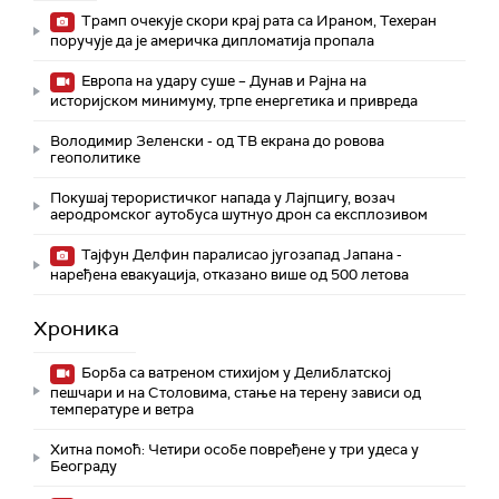
Трамп очекује скори крај рата са Ираном, Техеран
поручује да је америчка дипломатија пропала
Европа на удару суше – Дунав и Рајна на
историјском минимуму, трпе енергетика и привреда
Володимир Зеленски - од ТВ екрана до ровова
геополитике
Покушај терористичког напада у Лајпцигу, возач
аеродромског аутобуса шутнуо дрон са експлозивом
Тајфун Делфин паралисао југозапад Јапана -
наређена евакуација, отказано више од 500 летова
Хроника
Борба са ватреном стихијом у Делиблатској
пешчари и на Столовима, стање на терену зависи од
температуре и ветра
Хитна помоћ: Четири особе повређене у три удеса у
Београду