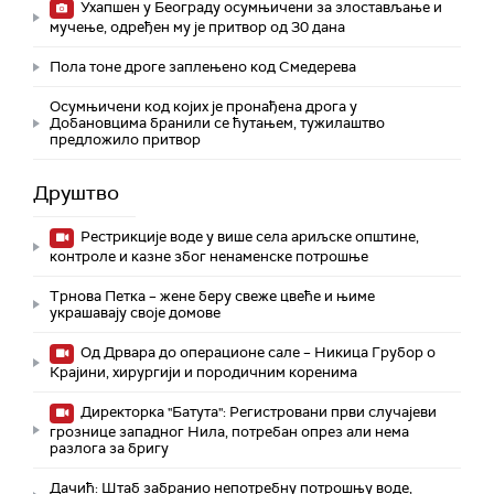
Ухапшен у Београду осумњичени за злостављање и
мучење, одређен му је притвор од 30 дана
Пола тоне дроге заплењено код Смедерева
Осумњичени код којих је пронађена дрога у
Добановцима бранили се ћутањем, тужилаштво
предложило притвор
Друштво
Рестрикције воде у више села ариљске општине,
контроле и казне због ненаменске потрошње
Трнова Петка – жене беру свеже цвеће и њиме
украшавају своје домове
Од Дрвара до операционе сале – Никица Грубор о
Крајини, хирургији и породичним коренима
Директорка "Батута": Регистровани први случајеви
грознице западног Нила, потребан опрез али нема
разлога за бригу
Дачић: Штаб забранио непотребну потрошњу воде,