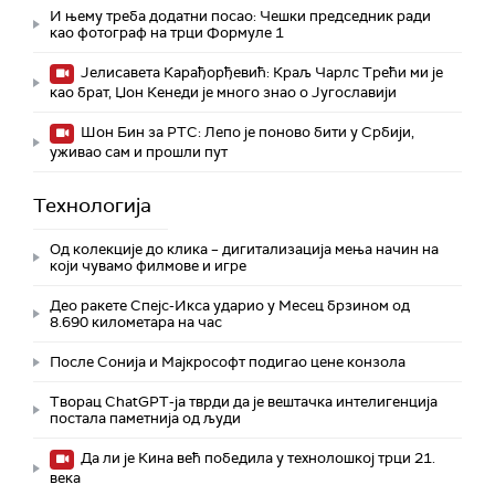
И њему треба додатни посао: Чешки председник ради
као фотограф на трци Формуле 1
Јелисавета Карађорђевић: Краљ Чарлс Трећи ми је
као брат, Џон Кенеди је много знао о Југославији
Шон Бин за РТС: Лепо је поново бити у Србији,
уживао сам и прошли пут
Технологијa
Од колекције до клика – дигитализација мења начин на
који чувамо филмове и игре
Део ракете Спејс-Икса ударио у Месец брзином од
8.690 километара на час
После Сонија и Мајкрософт подигао цене конзола
Творац ChatGPT-ја тврди да је вештачка интелигенција
постала паметнија од људи
Да ли је Кина већ победила у технолошкој трци 21.
века