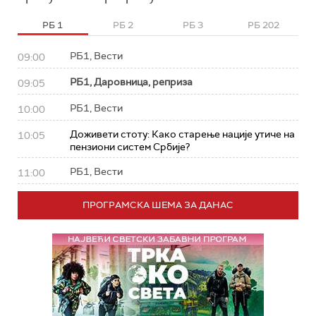
РБ 1
РБ 2
РБ 3
РБ 202
РБ1, Вести
09:00
РБ1, Даровница, реприза
09:05
РБ1, Вести
10:00
Доживети стоту: Како старење нације утиче на
10:05
пензиони систем Србије?
РБ1, Вести
11:00
ПРОГРАМСКА ШЕМА ЗА ДАНАС