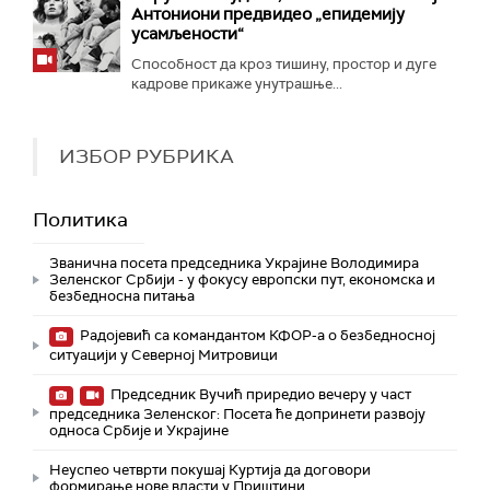
Антониони предвидео „епидемију
усамљености“
Способност да кроз тишину, простор и дуге
кадрове прикаже унутрашње...
ИЗБОР РУБРИКА
Политика
Званична посета председника Украјине Володимира
Зеленског Србији - у фокусу европски пут, економска и
безбедносна питања
Радојевић са командантом КФОР-а о безбедносној
ситуацији у Северној Митровици
Председник Вучић приредио вечеру у част
председника Зеленског: Посета ће допринети развоју
односа Србије и Украјине
Неуспео четврти покушај Куртија да договори
формирање нове власти у Приштини