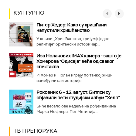
КУЛТУРНО
Питер Хедер: Како су хришћани
напустили хришћанство
У књизи „Хришћанство, тријумф једне
религије“ британски историчар...
Иза Ноланових IMAX камера - зашто је
Хомерова "Одисеја" већа од сваког
спектакла
И Хомер и Нолан играју по танкој жици
између мита и историје...
Роковник 6 – 12. август: Битлси су
објавили пети студијски албум ”Хелп”
Биће весело ове недеље на рођенданима
Марка Нофлера, Пет Метинија...
ТВ ПРЕПОРУКА