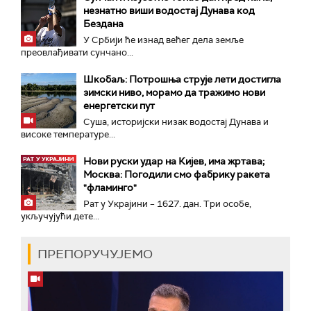
незнатно виши водостај Дунава код
Бездана
У Србији ће изнад већег дела земље
преовлађивати сунчано...
Шкобаљ: Потрошња струје лети достигла
зимски ниво, морамо да тражимо нови
енергетски пут
Суша, историјски низак водостај Дунава и
високе температуре...
Нови руски удар на Кијев, има жртава;
Москва: Погодили смо фабрику ракета
"фламинго"
Рат у Украјини – 1627. дан. Три особе,
укључујући дете...
ПРЕПОРУЧУЈЕМО