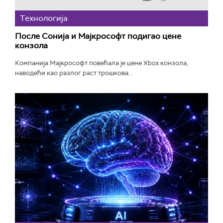
Технологијa
После Сонија и Мајкрософт подигао цене
конзола
Компанија Мајкрософт повећала је цене Xbox конзола,
наводећи као разлог раст трошкова...