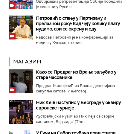
Одбојкашка репрезентација Србије победила
је селекцију Русије...
Петровић о стању у Партизану и
прелазном року: Кад чују колику плату
нудимо, сви се окрену и оду
Радосав Петровић је на конференцији за
медије у Хумској открио...
МАГАЗИН
Како се Предраг из Врања заљубио у
старе часовнике
Предраг Милојевић из Врања деценијама
сакупља сатове. У његовој...
Ник Кејв наступио у Београду у оквиру
европске турнеје
Аустралијски музичар Ник Кејв са својим
саставом „Бед сидс" (The...
У Гучу на Сабор трубача први стигли