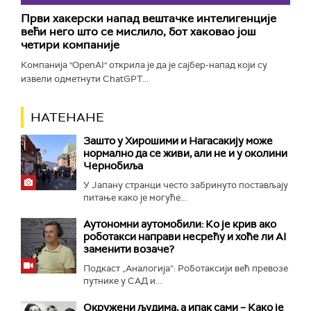
Први хакерски напад вештачке интелигенције
већи него што се мислило, бот хаковао још
четири компаније
Компанија "OpenAI" открила је да је сајбер-напад који су
извели одметнути ChatGPT...
НАТЕНАНЕ
Зашто у Хирошими и Нагасакију може
нормално да се живи, али не и у околини
Чернобиља
У Јапану странци често забринуто постављају
питање како је могуће...
Аутономни аутомобили: Ко је крив ако
роботакси направи несрећу и хоће ли AI
заменити возаче?
Подкаст „Аналогија“: Роботаксији већ превозе
путнике у САД и...
Окружени људима, а ипак сами – Како је