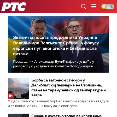
РТС
Званична посета председника Украјине
Володимира Зеленског Србији - у фокусу
европски пут, економска и безбедносна
питања
Председник Александар Вучић најавио је да ће у
разговору с украјинским колегом Володимиром...
Борба са ватреном стихијом у
Делиблатској пешчари и на Столовима,
стање на терену зависи од температуре и
ветра
У Делиблатској пешчари борба са ватром води се из ваздуха
и са копна. Из МУП-а кажу да је овог јутра...
Сунчан и изузетно топао дан пред нама,