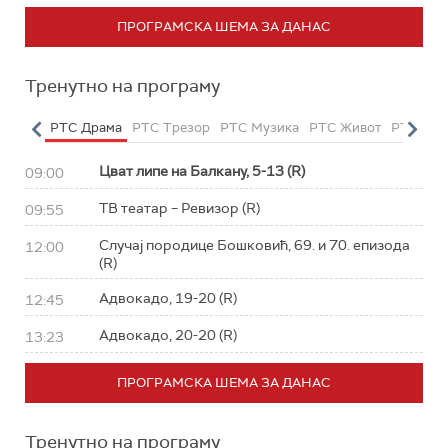
ПРОГРАМСКА ШЕМА ЗА ДАНАС
Тренутно на програму
етарац
РТС Драма
РТС Трезор
РТС Музика
РТС Живот
РТС Кла
Цват липе на Балкану, 5-13 (R)
09:00
ТВ театар – Ревизор (R)
09:55
Случај породице Бошковић, 69. и 70. епизода
12:00
(R)
Адвокадо, 19-20 (R)
12:45
Адвокадо, 20-20 (R)
13:23
ПРОГРАМСКА ШЕМА ЗА ДАНАС
Тренутно на програму