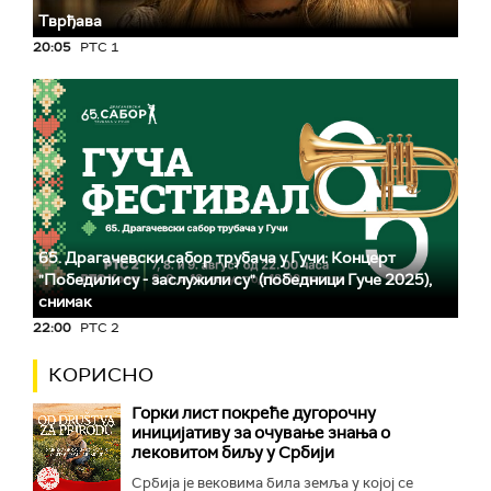
Тврђава
20:05
РТС 1
65. Драгачевски сабор трубача у Гучи: Концерт
"Победили су - заслужили су" (победници Гуче 2025),
снимак
22:00
РТС 2
КОРИСНО
Горки лист покреће дугорочну
иницијативу за очување знања о
лековитом биљу у Србији
Србија је вековима била земља у којој се