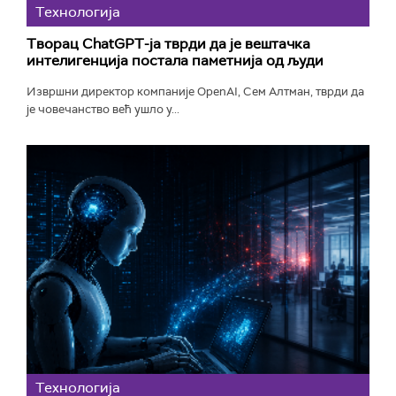
Технологијa
Творац ChatGPT-ја тврди да је вештачка
интелигенција постала паметнија од људи
Извршни директор компаније OpenAI, Сем Алтман, тврди да
је човечанство већ ушло у...
Технологијa