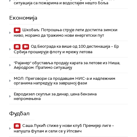
ситуација са пожарима и водостајем нешто боља
Економија
Шкобаљ: Потрошња струје лети достигла зимски
ниво, морамо да тражимо нови енергетски пут
Од Београда ка више од 100 дестинација – Ер
Србија проширује флоту и мрежу летова
"Рајанер" обуставља продају карата за летове из Ниша;
Аеродром: Пратимо ситуацију
МОЛ: Преговори са продавцем НИС-а и надлежним
органима напредују ка завршној фази
Евродизел скупљи за динар, цена бензина
непромењена
Фудбал
Саша Лукић стиже у нови клуб Премијер лиге –
напушта Фулам и сели се у Ипсвич