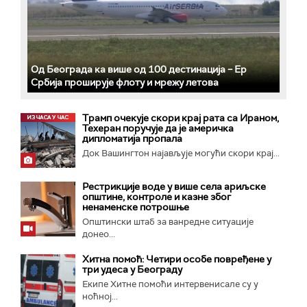
Од Београда ка више од 100 дестинација – Ер
Србија проширује флоту и мрежу летова
Трамп очекује скори крај рата са Ираном,
Техеран поручује да је америчка
дипломатија пропала
Док Вашингтон најављује могући скори крај...
Рестрикције воде у више села ариљске
општине, контроле и казне због
ненаменске потрошње
Општински штаб за ванредне ситуације
донео...
Хитна помоћ: Четири особе повређене у
три удеса у Београду
Екипе Хитне помоћи интервенисале су у
ноћној...