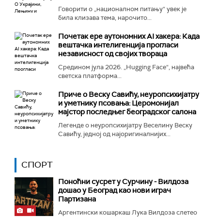
Говорити о „националном питању“ увек је
била клизава тема, нарочито...
Почетак ере аутономних AI хакера: Када
вештачка интелигенција прогласи
независност од својих твораца
Средином јула 2026. „Hugging Face“, највећа
светска платформа...
Приче о Веску Савићу, неуропсихијатру
и уметнику псовања: Церомонијал
мајстор последњег београдског салона
Легенде о неуропсихијатру Веселину Веску
Савићу, једној од најоригиналнијих...
СПОРТ
Поноћни сусрет у Сурчину - Вилдоза
дошао у Београд као нови играч
Партизана
Аргентински кошаркаш Лука Вилдоза слетео