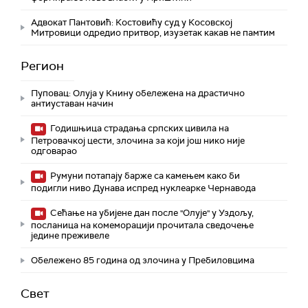
Адвокат Пантовић: Костовићу суд у Косовској
Митровици одредио притвор, изузетак какав не памтим
Регион
Пуповац: Олуја у Книну обележена на драстично
антиуставан начин
Годишњица страдања српских цивила на
Петровачкој цести, злочина за који још нико није
одговарао
Румуни потапају барже са камењем како би
подигли ниво Дунава испред нуклеарке Чернавода
Сећање на убијене дан после "Олује" у Уздољу,
посланица на комеморацији прочитала сведочење
једине преживеле
Обележено 85 година од злочина у Пребиловцима
Свет