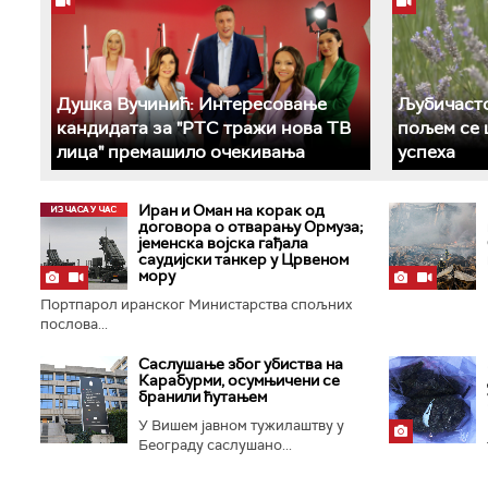
Душка Вучинић: Интересовање
Љубичасто
кандидата за "РТС тражи нова ТВ
пољем се 
лица" премашило очекивања
успеха
Иран и Оман на корак од
договора о отварању Ормуза;
jеменска војска гађала
саудијски танкер у Црвеном
мору
Портпарол иранског Министарства спољних
послова...
Саслушање због убиства на
Карабурми, осумњичени се
бранили ћутањем
У Вишем јавном тужилаштву у
Београду саслушано...