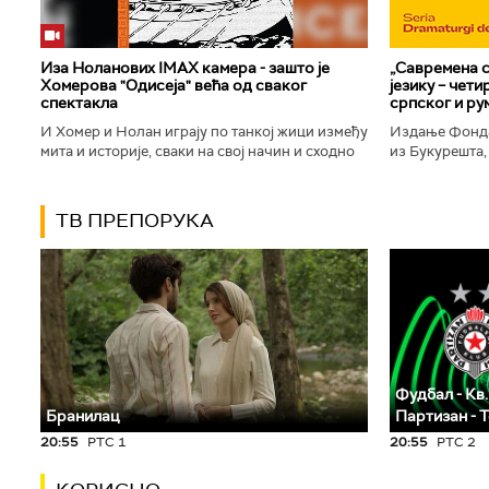
Иза Ноланових IMAX камера - зашто је
„Савремена с
Хомерова "Одисеја" већа од сваког
језику – чет
спектакла
српског и ру
И Хомер и Нолан играју по танкој жици између
Издање Фонда
мита и историје, сваки на свој начин и сходно
из Букурешта,
духу свог времена. Овај други је направио
критичар РТС
филм који је после...
савремену срп
ТВ ПРЕПОРУКА
Фудбал - Кв.
Бранилац
Партизан - 
20:55
РТС 1
20:55
РТС 2