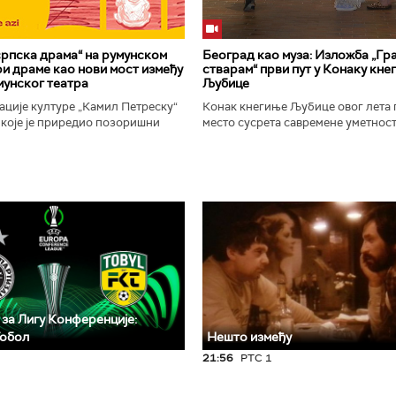
рпска драма“ на румунском
Београд као муза: Изложба „Гра
ири драме као нови мост између
стварам“ први пут у Конаку кне
мунског театра
Љубице
ције културе „Камил Петреску“
Конак кнегиње Љубице овог лета 
 које је приредио позоришни
место сусрета савремене уметност
-а Слободан Савић, представља
историјског наслеђа. Изложба „Бе
ску драмску књижевност...
у коме стварам", је традиционални.
 за Лигу Конференције:
Тобол
Нешто између
21:56
РТС 1