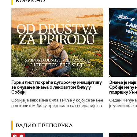
КОРИСНО
Горки лист покреће дугорочну иницијативу
Знање је нај
за очување знања о лековитом биљу у
Србије међу 
Србији
подршку Уни
Србија је вековима била земља у којој се знање
Седам међуна
о лековитом биљу преносило са генерације на
је ученичка к
генерацију. Људи су познавали биљке које
Техничке школ
расту око њих, знали...
Новог Сада осв
РАДИО ПРЕПОРУКА