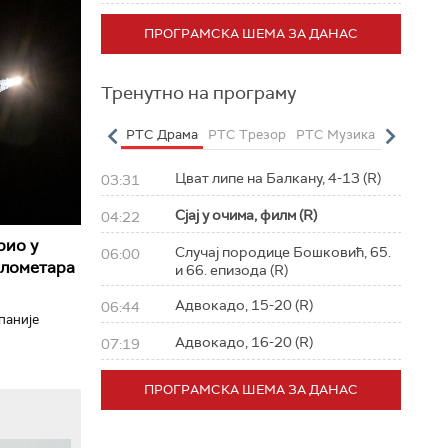
ПРОГРАМСКА ШЕМА ЗА ДАНАС
Тренутно на програму
о
РТС Полетарац
РТС Драма
РТС Трезор
РТС Музика
РТС Жив
Цват липе на Балкану, 4-13 (R)
03:31
Сјај у очима, филм (R)
04:22
рио у
Случај породице Бошковић, 65.
06:00
илометара
и 66. епизода (R)
Адвокадо, 15-20 (R)
06:44
паније
Адвокадо, 16-20 (R)
07:19
ПРОГРАМСКА ШЕМА ЗА ДАНАС