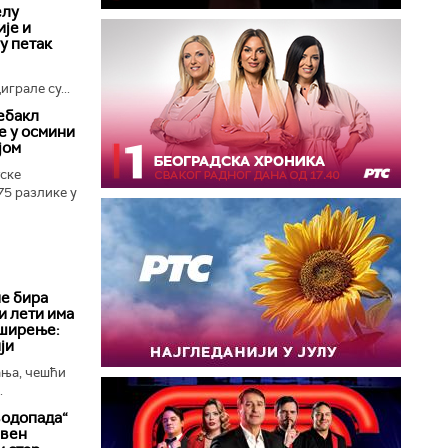
елу
је и
 у петак
грале су...
ебакл
е у осмини
јом
ске
75 разлике у
е бира
и лети има
 ширење:
ји
ања, чешћи
.
водопада“
ивен