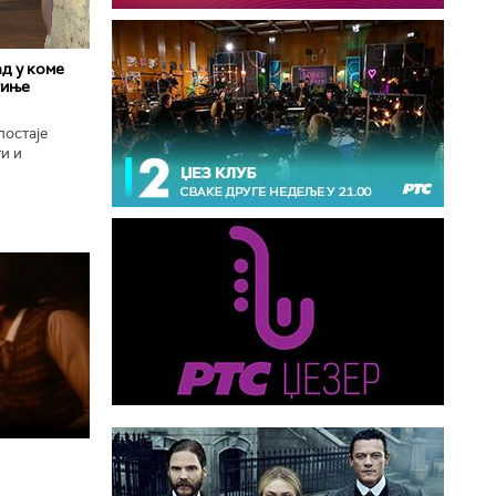
д у коме
гиње
постаје
и и
оград, град
..