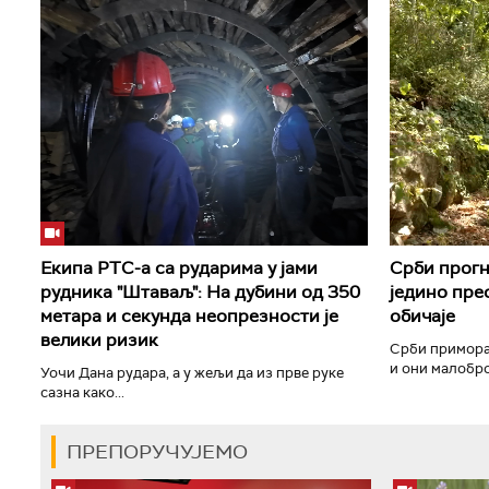
Екипа РТС-а са рударима у јами
Срби прогн
рудника "Штаваљ": На дубини од 350
једино прео
метара и секунда неопрезности је
обичаје
велики ризик
Срби примора
и они малоброј
Уочи Дана рудара, а у жељи да из прве руке
сазна како...
ПРЕПОРУЧУЈЕМО