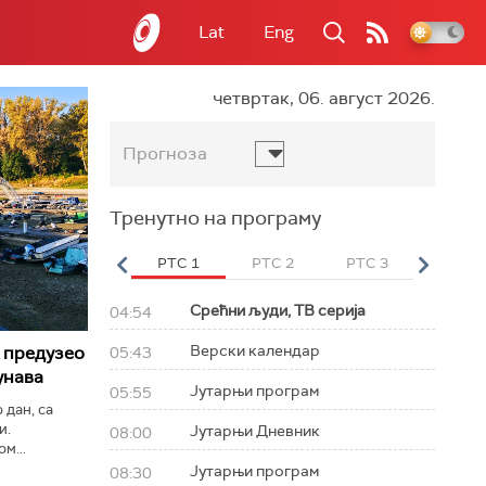
Lat
Eng
четвртак, 06. август 2026.
Прогноза
Тренутно на програму
вет
РТС HD
РТС 1
РТС 2
РТС 3
РТС Св
Срећни људи, ТВ серија
04:54
Верски календар
 предузео
05:43
унава
Јутарњи програм
05:55
 дан, са
и.
Јутарњи Дневник
08:00
м...
Јутарњи програм
08:30