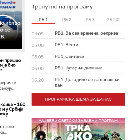
Тренутно на програму
РБ 1
РБ 2
РБ 3
РБ 202
ло испао
о се
РБ1, За сва времена, реприза
04:05
8.
РБ1, Вести
05:00
РБ1, Свитање
05:05
он пришао
м је био
РБ1, Јутарњи дневник
06:00
е
РБ1, Догодило се на данашњи
06:20
меричке
дан
ажују...
ПРОГРАМСКА ШЕМА ЗА ДАНАС
ксика – 160
 и у Србији
мску
ентском
а...