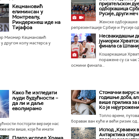
 70:67 у Стокхолму...
пријатељском ду
Кецмановић
одбојкашица Срби
елиминсан у
Русије, други меч
Монтреалу,
Риндеркнеш иде на
Женске одбојкашке
Тијафоа
репрезентације Србије и Русије оди
Несвакидашњи д
ер Миомир Кецмановић
јуниорки Хрватск
 у другом колу мастерса у
финала са Шпани
разом од Француза Артура
зултатом 6:7 (5:7), 6:4 и 6:4...
Кошаркашице Хрват
поражене су са чак 
осмини финала...
Како ће изгледати
Стомачни вирус н
годишње доба, ал
људи будућности –
више прилика за
да ли и даље
Ко је најугрожени
еволуирамо
Топло време, путов
боравак ван куће и већи ризик од..
дућности постојати верзије нас
иже или више, које ће имати
Испод „Крвавих 
Антарктика откр
бине или ће чак бити генетски
Плато испред Храма