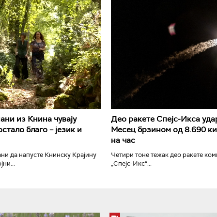
РТС Класика
РТС Кол
ани из Книна чувају
Део ракете Спејс-Икса уда
стало благо – језик и
Месец брзином од 8.690 к
на час
ни да напусте Книнску Крајину
Четири тоне тежак део ракете ком
ни...
„Спејс-Икс“...