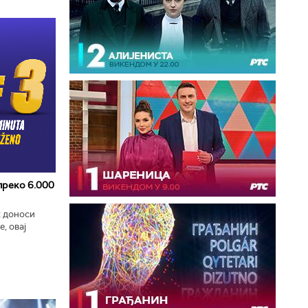
 преко 6.000
к доноси
, овај
zart
ла...