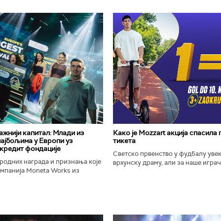
важнији капитал: Млади из
Како је Mozzart акција спасила
најбољима у Европи уз
тикета
кредит фондације
Светско првенство у фудбалу уве
родних награда и признања које
врхунску драму, али за наше играче
омпанија Moneta Works из
шампионат остаће упамћен по Moz
е "Милева Марић Ајнштајн" из
промоцији која је потпуно промени
ојила на највећем...