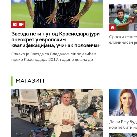
Евробаскета са
Звезда пети пут од Краснодара јури
Српски тенис
преокрет у европским
елиминисан је
квалификацијама, учинак половичан
Монтреалу по
Риндеркнеша ре
Откако је Звезда са Владаном Милојевићем
преко Краснодара 2017. године дошла до
Лиге Европе и преокренула своју судбину, још
три пута је била приморана...
МАГАЗИН
Да ли ће у бу
које ће бити н
другачије осо