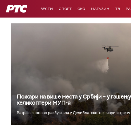
РТС
ВЕСТИ
СПОРТ
OKO
МАГАЗИН
ТВ
Р
Пожари на више места у Србији – у гашењ
хеликоптери МУП-а
Ватра се поново разбуктала у Делиблатској пешчари и тренутн