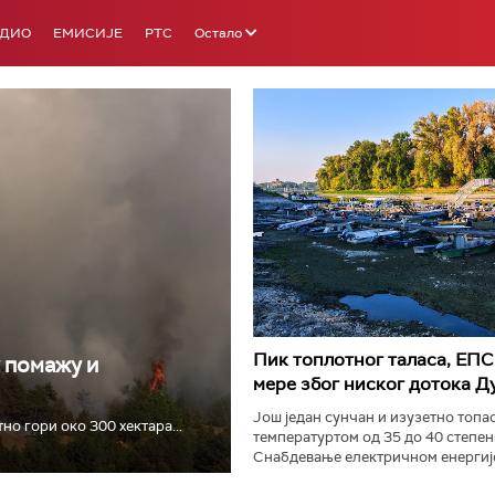
АДИО
ЕМИСИЈЕ
РТС
Остало
РТС 3
РТС С
Пик топлотног таласа, ЕПС
у помажу и
мере због ниског дотока Д
Још један сунчан и изузетно топао
о гори око 300 хектара...
температуртом од 35 до 40 степен
Снабдевање електричном енергијо