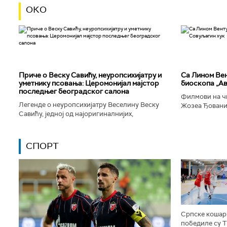
ОКО
Приче о Веску Савићу, неуропсихијатру и
Са Лином Вен
уметнику псовања: Церомонијал мајстор
биоскопа „Ав
последњег београдског салона
Филмови на чи
Легенде о неуропсихијатру Веселину Веску
Жозеа Ђованиј
Савићу, једној од најоригиналнијих,
нешто о усамљ
најколоритнијих, најраскошнијих,
људског матери
најконтроверзнијих и најлуђих особа у
Београду...
СПОРТ
Српске кошар
победиле су 