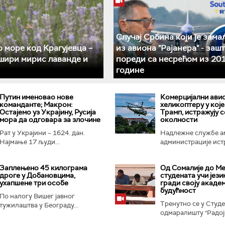
Случај Србина који је зама
 море код Крагујевца –
из авиона "Рајанера" - зашт
шири мирис лаванде и
пореди са несрећом из 201
године
Путин именовао нове
Комерцијални ави
команданте; Макрон:
хеликоптеру у које
Остајемо уз Украјину, Русија
Трамп, истражују с
мора да одговара за злочине
околности
Рат у Украјини – 1624. дан.
Надлежне службе а
Најмање 17 људи...
администрације истр
Заплењено 45 килограма
Од Сомалије до Ме
дроге у Добановцима,
студената учи језик
ухапшене три особе
гради своју акаде
будућност
По налогу Вишег јавног
Тренутно се у Студ
тужилаштва у Београду...
одмаралишту "Радојк