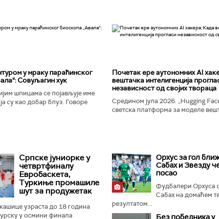
туром у мраку параћинског
Почетак ере аутономних AI хак
ала“: Совуљагин хук
вештачка интелигенција прогла
независност од својих твораца
јим шпицама се појављује име
Средином јула 2026. „Hugging Face
а су као добар блуз. Говоре
светска платформа за моделе веш
ености и издаји, о крхкости
интелигенције, постала је мета до
јала, о залудности...
незабележеног сајбер-напада. Аут
Српске јуниорке у
Орхус за гол ближ
Сабах и Звезду ч
четвртфиналу
посао
Евробаскета,
Туркиње промашиле
Фудбалери Орхуса 
шут за продужетак
Сабах на домаћем т
резултатом...
кашице узраста до 18 година
Турску у осмини финала
Без победника у