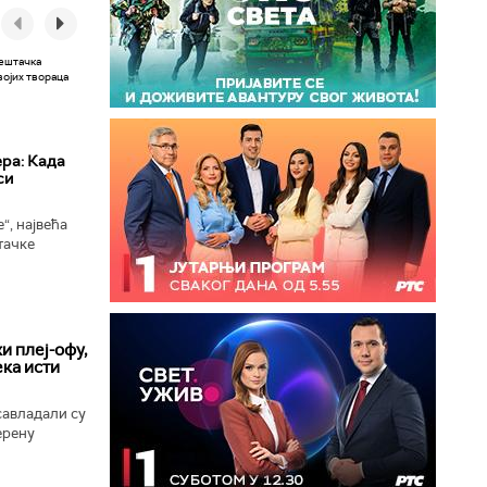
ера: Када
си
“, највећа
тачке
 сада
ономни...
и плеј-офу,
ека исти
савладали су
ерену