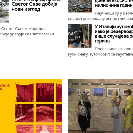
древни екосистем
рема одређеним...
Светог Саве добија
милионима годин
нови изглед
Научници су у изо
сланом резервоару испод глечера 
У Италији аутомо
 Светог Саве и Народне
иако је резервоар
бије уређује се Светосавски
више случајева 
, према најавама, добити нове
горива
не, камерну сцену...
После сипања гори
губи снагу, аутомобил се зауставља