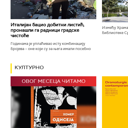
дизајниране п
Италијан бацио добитни листић,
Између Храма
пронашли га радници градске
библиотеке Ср
чистоће
плато, који ће
зелене површи
Годинама је уплаћивао исту комбинацију
бројева – оне који су за њега имали посебно
значење јер су били везани за успомену на
драгу особу. Сваки пут исти...
КУЛТУРНО
ОВОГ МЕСЕЦА ЧИТАМО