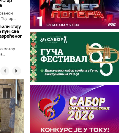
 стар
а
лованом
Тејлор...
били стају
 пун: све
разређеног
ва мотор
...