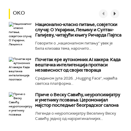
ОКО
Национално-класнo питање, совјетски
случај: О Украјини, Лењину и Султан-
Галијеву, читајући књигу Ричарда Пајпса
Говорити о „националном питању“ увек је
била клизава тема, нарочито...
Почетак ере аутономних AI хакера: Када
вештачка интелигенција прогласи
независност од својих твораца
Средином јула 2026. „Hugging Face“, највећа
светска платформа...
Приче о Веску Савићу, неуропсихијатру
и уметнику псовања: Церомонијал
мајстор последњег београдског салона
Легенде о неуропсихијатру Веселину Веску
Савићу, једној од најоригиналнијих...