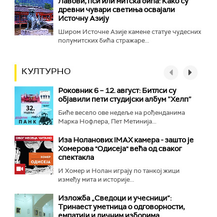
Лавови, пси или митска бића: Како су
древни чувари светиња освајали
Источну Азију
Широм Источне Азије камене статуе чудесних
полумитских бића стражаре...
КУЛТУРНО
Роковник 6 – 12. август: Битлси су
објавили пети студијски албум ”Хелп”
Биће весело ове недеље на рођенданима
Марка Нофлера, Пет Метинија...
Иза Ноланових IMAX камера - зашто је
Хомерова "Одисеја" већа од сваког
спектакла
И Хомер и Нолан играју по танкој жици
између мита и историје...
Изложба „Сведоци и учесници“:
Тринаест уметница о одговорности,
емпатији и личним изборима