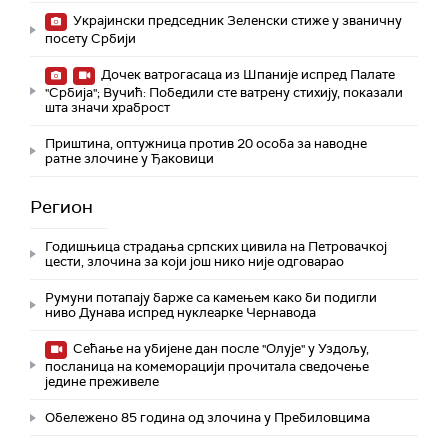
Украјински председник Зеленски стиже у званичну
посету Србији
Дочек ватрогасаца из Шпаније испред Палате
"Србија"; Вучић: Победили сте ватрену стихију, показали
шта значи храброст
Приштина, оптужница против 20 особа за наводне
ратне злочине у Ђаковици
Регион
Годишњица страдања српских цивила на Петровачкој
цести, злочина за који још нико није одговарао
Румуни потапају барже са камењем како би подигли
ниво Дунава испред нуклеарке Чернавода
Сећање на убијене дан после "Олује" у Уздољу,
посланица на комеморацији прочитала сведочење
једине преживеле
Обележено 85 година од злочина у Пребиловцима