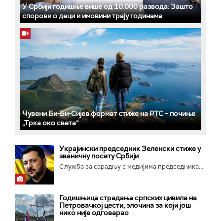
У Србији годишње више од 10.000 развода: Зашто
спорови о деци и имовини трају годинама
Чувени Би-Би-Сијев формат стиже на РТС – почиње
„Трка око света“
Украјински председник Зеленски стиже у
званичну посету Србији
Служба за сарадњу с медијима председника...
Годишњица страдања српских цивила на
Петровачкој цести, злочина за који још
нико није одговарао