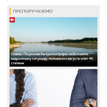
ПРЕПОРУЧУЈЕМО
Совиљ: Пљускови ће краткотрајно побољшати
хидролошку ситуацију; половином августа опет 40
степени