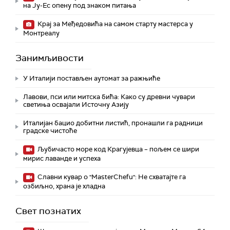
на Ју-Ес опену под знаком питања
Крај за Међедовића на самом старту мастерса у
Монтреалу
Занимљивости
У Италији постављен аутомат за ражњиће
Лавови, пси или митска бића: Како су древни чувари
светиња освајали Источну Азију
Италијан бацио добитни листић, пронашли га радници
градске чистоће
Љубичасто море код Крагујевца – пољем се шири
мирис лаванде и успеха
Славни кувар о "MasterChefu": Не схватајте га
озбиљно, храна је хладна
Свет познатих