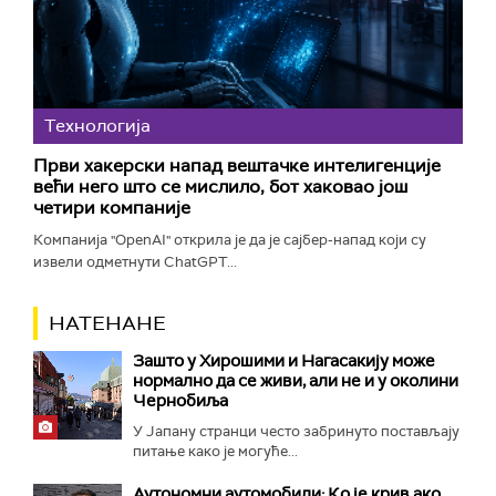
Технологијa
Први хакерски напад вештачке интелигенције
већи него што се мислило, бот хаковао још
четири компаније
Компанија "OpenAI" открила је да је сајбер-напад који су
извели одметнути ChatGPT...
НАТЕНАНЕ
Зашто у Хирошими и Нагасакију може
нормално да се живи, али не и у околини
Чернобиља
У Јапану странци често забринуто постављају
питање како је могуће...
Аутономни аутомобили: Ко је крив ако