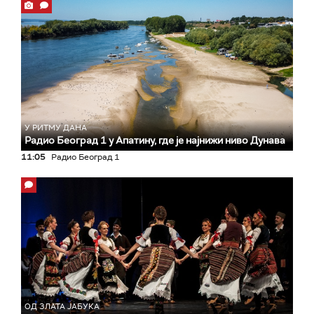
У РИТМУ ДАНА
Радио Београд 1 у Апатину, где је најнижи ниво Дунава
11:05
Радио Београд 1
ОД ЗЛАТА ЈАБУКА