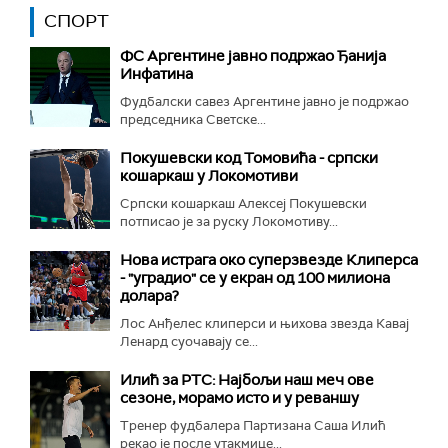
СПОРТ
ФС Аргентине јавно подржао Ђанија
Инфатина
Фудбалски савез Аргентине јавно је подржао
председника Светске...
Покушевски код Томовића - српски
кошаркаш у Локомотиви
Српски кошаркаш Алексеј Покушевски
потписао је за руску Локомотиву...
Нова истрага око суперзвезде Клиперса
- "уградио" се у екран од 100 милиона
долара?
Лос Анђелес клиперси и њихова звезда Кавај
Ленард суочавају се...
Илић за РТС: Најбољи наш меч ове
сезоне, морамо исто и у реваншу
Тренер фудбалера Партизана Саша Илић
рекао је после утакмице...