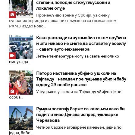
степени, поподне стижу пљускови и
локалне олује
Променљиво време у Србији, уз смену
сунчаних периода и локалних пљускова са грмљавином.
РХМЗ издао ново...
Како расхладити аутомобил током врућина
и шта никако не смете да оставите у возилу
– савети ауто-механичара
Летње температуре могу за свега неколико
минута да...
Петоро наставника убијено у школи на
Тајланду – нападач пре пуцњаве убио и бабу
и деду, 23 особе рањене
У пуцњави у школи на Тајланду убијено је пет
особа...
Румуни потапају барже са камењем како би
подигли ниво Дунава испред нуклеарке
Чернавода
Четири барже натоварене камењен, једна по
једна, биће...