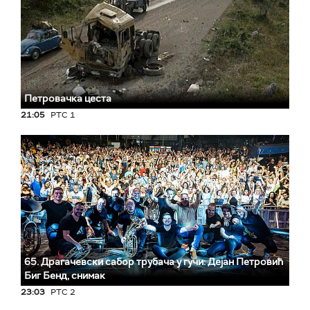
Петровачка цеста
21:05
РТС 1
65. Драгачевски сабор трубача у гучи: Дејан Петровић
Биг Бeнд, снимак
23:03
РТС 2