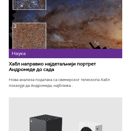
Наука
Хабл направио најдетаљнији портрет
Андромеде до сада
Нова анализа података са свемирског телескопа Хабл
показује да Андромеда, најближа...