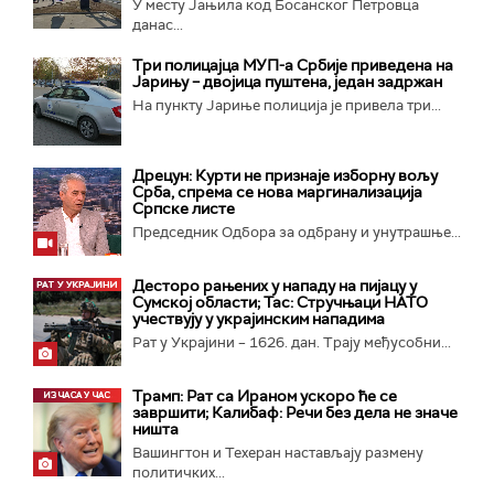
У месту Јањила код Босанског Петровца
данас...
Три полицајца МУП-а Србије приведена на
Јарињу – двојица пуштена, један задржан
На пункту Јариње полиција је привела три...
Дрецун: Курти не признаје изборну вољу
Срба, спрема се нова маргинализација
Српске листе
Председник Одбора за одбрану и унутрашње...
Десторо рањених у нападу на пијацу у
Сумској области; Тас: Стручњаци НАТО
учествују у украјинским нападима
Рат у Украјини – 1626. дан. Трају међусобни...
Трамп: Рат са Ираном ускоро ће се
завршити; Калибаф: Речи без дела не значе
ништа
Вашингтон и Техеран настављају размену
политичких...