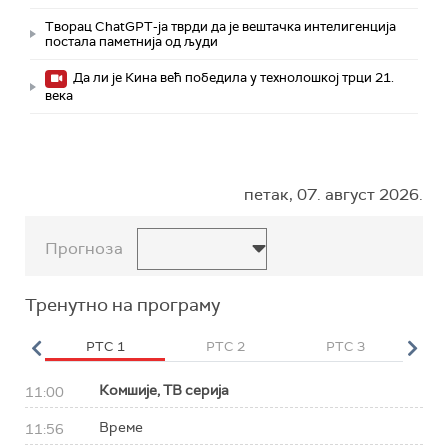
Творац ChatGPT-ја тврди да је вештачка интелигенција
постала паметнија од људи
Да ли је Кина већ победила у технолошкој трци 21.
века
петак, 07. август 2026.
Прогноза
Тренутно на програму
HD
РТС 1
РТС 2
РТС 3
Р
Комшије, ТВ серија
11:00
Време
11:56