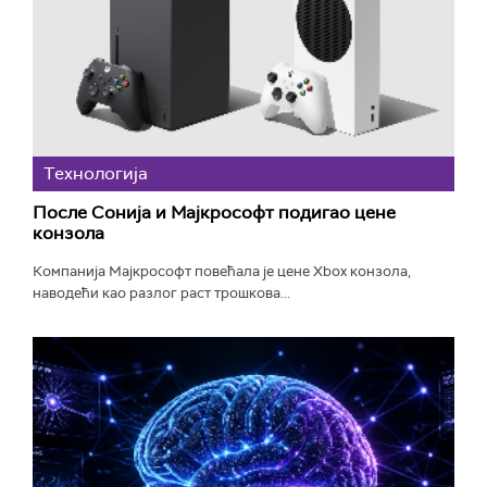
Технологијa
После Сонија и Мајкрософт подигао цене
конзола
Компанија Мајкрософт повећала је цене Xbox конзола,
наводећи као разлог раст трошкова...