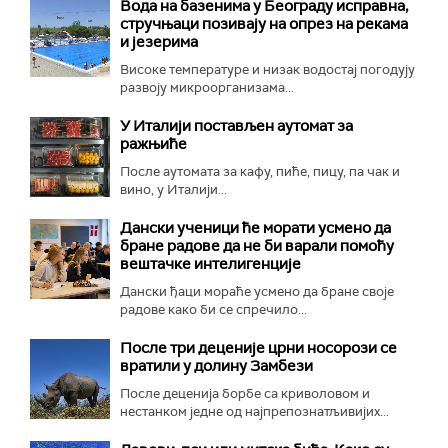
Вода на базенима у Београду исправна,
стручњаци позивају на опрез на рекама
и језерима
Високе температуре и низак водостај погодују
развоју микроорганизама...
У Италији постављен аутомат за
ражњиће
После аутомата за кафу, пиће, пицу, па чак и
вино, у Италији...
Дански ученици ће морати усмено да
бране радове да не би варали помоћу
вештачке интелигенције
Дански ђаци мораће усмено да бране своје
радове како би се спречило...
После три деценије црни носорози се
вратили у долину Замбези
После деценија борбе са криволовом и
нестанком једне од најпрепознатљивијих...