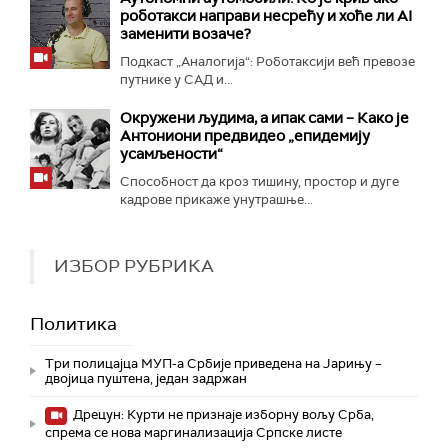
роботакси направи несрећу и хоће ли AI
заменити возаче?
Подкаст „Аналогија“: Роботаксији већ превозе
путнике у САД и...
Окружени људима, а ипак сами – Како је
Антониони предвидео „епидемију
усамљености“
Способност да кроз тишину, простор и дуге
кадрове прикаже унутрашње...
ИЗБОР РУБРИКА
Политика
Три полицајца МУП-а Србије приведена на Јарињу –
двојица пуштена, један задржан
Дрецун: Курти не признаје изборну вољу Срба,
спрема се нова маргинализација Српске листе