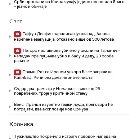
Срби прогнани из Книна чувају једино преостало благо
– језик и обичаје
Свет
Тајфун Делфин паралисао југозапад Јапана -
наређена евакуација, отказано више од 500 летова
Петоро наставника убијено у школи на Тајланду –
нападач пре пуцњаве убио и бабу и деду, 23 особе
рањене
Трамп: Рат са Ираном ускоро ће се завршити;
Калибаф: Речи без дела не значе ништа
Судар два трамваја у Немачкој – више од 25
повређених, троје у критичном стању
Венс: Иранци изузетно тешки људи, преговори ће
потрајати; две експлозије код Ормуза
Хроника
Тужилаштво покренуло истрагу поводом напада на