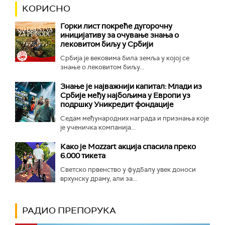
КОРИСНО
Горки лист покреће дугорочну
иницијативу за очување знања о
лековитом биљу у Србији
Србија је вековима била земља у којој се
знање о лековитом биљу...
Знање је најважнији капитал: Млади из
Србије међу најбољима у Европи уз
подршку Уникредит фондације
Седам међународних награда и признања које
је ученичка компанија...
Како је Mozzart акција спасила преко
6.000 тикета
Светско првенство у фудбалу увек доноси
врхунску драму, али за...
РАДИО ПРЕПОРУКА