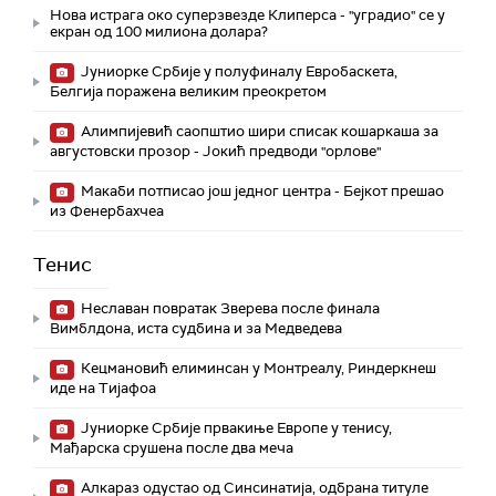
Нова истрага око суперзвезде Клиперса - "уградио" се у
екран од 100 милиона долара?
Јуниорке Србије у полуфиналу Евробаскета,
Белгија поражена великим преокретом
Алимпијевић саопштио шири списак кошаркаша за
августовски прозор - Јокић предводи "орлове"
Макаби потписао још једног центра - Бејкот прешао
из Фенербахчеа
Тенис
Неславан повратак Зверева после финала
Вимблдона, иста судбина и за Медведева
Кецмановић елиминсан у Монтреалу, Риндеркнеш
иде на Тијафоа
Јуниорке Србије првакиње Европе у тенису,
Мађарска срушена после два меча
Алкараз одустао од Синсинатија, одбрана титуле