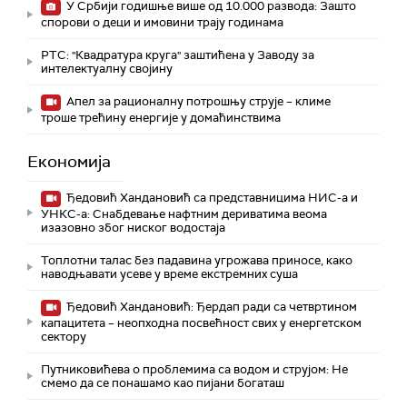
У Србији годишње више од 10.000 развода: Зашто
спорови о деци и имовини трају годинама
РТС: "Квадратура круга" заштићена у Заводу за
интелектуалну својину
Апел за рационалну потрошњу струје – климе
троше трећину енергије у домаћинствима
Економија
Ђедовић Хандановић са представницима НИС-а и
УНКС-а: Снабдевање нафтним дериватима веома
изазовно због ниског водостаја
Топлотни талас без падавина угрожава приносе, како
наводњавати усеве у време екстремних суша
Ђедовић Хандановић: Ђердап ради са четвртином
капацитета – неопходна посвећност свих у енергетском
сектору
Путниковићева о проблемима са водом и струјом: Не
смемо да се понашамо као пијани богаташ