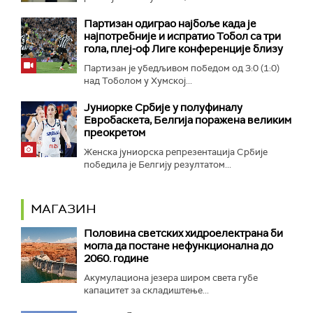
Партизан одиграо најбоље када је
најпотребније и испратио Тобол са три
гола, плеј-оф Лиге конференције близу
Партизан је убедљивом победом од 3:0 (1:0)
над Тоболом у Хумској...
Јуниорке Србије у полуфиналу
Евробаскета, Белгија поражена великим
преокретом
Женска јуниорска репрезентација Србије
победила је Белгију резултатом...
МАГАЗИН
Половина светских хидроелектрана би
могла да постане нефункционална до
2060. године
Акумулациона језера широм света губе
капацитет за складиштење...