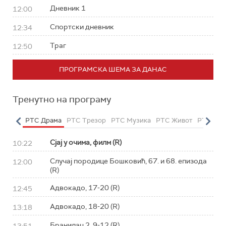
Дневник 1
12:00
Спортски дневник
12:34
Траг
12:50
ПРОГРАМСКА ШЕМА ЗА ДАНАС
Тренутно на програму
етарац
РТС Драма
РТС Трезор
РТС Музика
РТС Живот
РТС Кла
Сјај у очима, филм (R)
10:22
Случај породице Бошковић, 67. и 68. епизода
12:00
(R)
Адвокадо, 17-20 (R)
12:45
Адвокадо, 18-20 (R)
13:18
Бранилац 2, 9-12 (R)