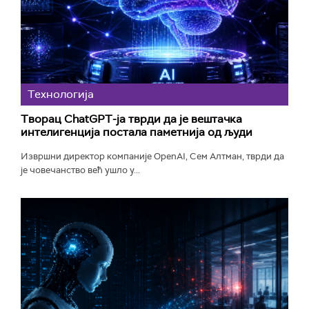
Технологијa
Творац ChatGPT-ја тврди да је вештачка
интелигенција постала паметнија од људи
Извршни директор компаније OpenAI, Сем Алтман, тврди да
је човечанство већ ушло у...