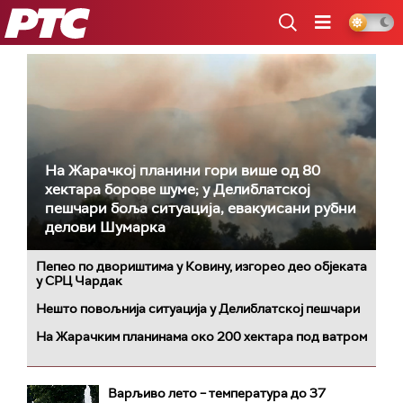
РТС
На Жарачкој планини гори више од 80
хектара борове шуме; у Делиблатској
пешчари боља ситуација, евакуисани рубни
делови Шумарка
Пепео по двориштима у Ковину, изгорео део објеката
у СРЦ Чардак
Нешто повољнија ситуација у Делиблатској пешчари
На Жарачким планинама око 200 хектара под ватром
Варљиво лето – температура до 37