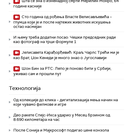
Шта се зна о изненадној смрти Мерилин Монро, 64
године касније
Сто година од рођења Власте Велисављевића –
глумца који је и после најтежих животних искушења
остао насмејан
И њему треба додатни посао: Чешки председник ради
као фотограф на трци Формуле 1
Јелисавета Карађорђевић: Краљ Чарлс Трећи ми је
као брат, Џон Кенеди је много знао о Југославији
Шон Бин за РТС: Лепо је поново бити у Србији,
уживао сам и прошли пут
Технологијa
Од колекције до клика – дигитализација мења начин на
који чувамо филмове и игре
Део ракете Спејс-Икса ударио у Месец брзином од
8.690 километара на час
После Сонија и Мајкрософт подигао цене конзола