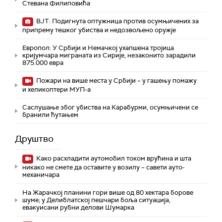
Стевана Филиповића
ВЈТ: Подигнута оптужница против осумњичених за
припрему тешког убиства и недозвољено оружје
Европол: У Србији и Немачкој ухапшена тројица
кријумчара миграната из Сирије, незаконито зарадили
875.000 евра
Пожари на више места у Србији – у гашењу помажу
и хеликоптери МУП-а
Саслушање због убиства на Карабурми, осумњичени се
бранили ћутањем
Друштво
Како расхладити аутомобил током врућина и шта
никако не смете да оставите у возилу – савети ауто-
механичара
На Жарачкој планини гори више од 80 хектара борове
шуме; у Делиблатској пешчари боља ситуација,
евакуисани рубни делови Шумарка