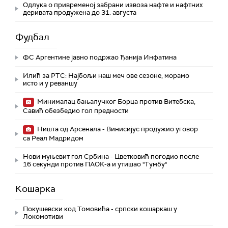
Одлука о привременој забрани извоза нафте и нафтних
деривата продужена до 31. августа
Фудбал
ФС Аргентине јавно подржао Ђанија Инфатина
Илић за РТС: Најбољи наш меч ове сезоне, морамо
исто и у реваншу
Минималац бањалучког Борца против Витебска,
Савић обезбедио гол предности
Ништа од Арсенала - Винисијус продужио уговор
са Реал Мадридом
Нови муњевит гол Србина - Цветковић погодио после
16 секунди против ПАОК-а и утишао "Тумбу"
Кошарка
Покушевски код Томовића - српски кошаркаш у
Локомотиви