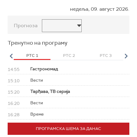
недеља, 09. август 2026.
Прогноза
Тренутно на програму
HD
РТС 1
РТС 2
РТС 3
Р
Гастрономад
14:55
Вести
15:10
Тврђава, ТВ серија
15:20
Вести
16:20
Време
16:28
ПРОГРАМСКА ШЕМА ЗА ДАНАС