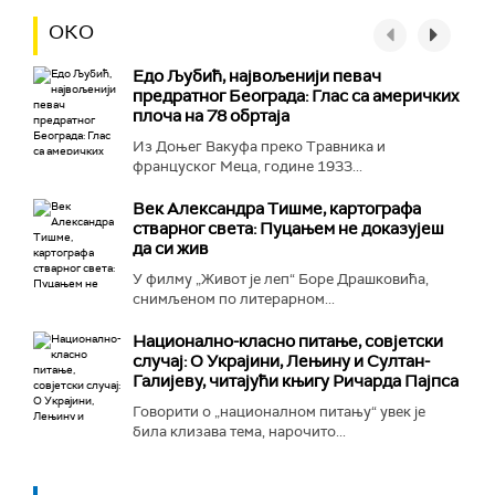
ОКО
Едо Љубић, највољенији певач
предратног Београда: Глас са америчких
плоча на 78 обртаја
Из Доњег Вакуфа преко Травника и
француског Меца, године 1933...
Век Александра Тишме, картографа
стварног света: Пуцањем не доказујеш
да си жив
У филму „Живот је леп“ Боре Драшковића,
снимљеном по литерарном...
Национално-класнo питање, совјетски
случај: О Украјини, Лењину и Султан-
Галијеву, читајући књигу Ричарда Пајпса
Говорити о „националном питању“ увек је
била клизава тема, нарочито...