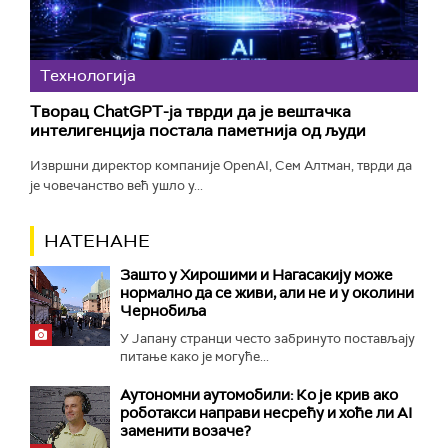
Технологијa
Творац ChatGPT-ја тврди да је вештачка
интелигенција постала паметнија од људи
Извршни директор компаније OpenAI, Сем Алтман, тврди да
је човечанство већ ушло у...
НАТЕНАНЕ
Зашто у Хирошими и Нагасакију може
нормално да се живи, али не и у околини
Чернобиља
У Јапану странци често забринуто постављају
питање како је могуће...
Аутономни аутомобили: Ко је крив ако
роботакси направи несрећу и хоће ли AI
заменити возаче?