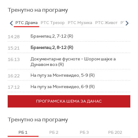
Тренутно на програму
етарац
РТС Драма
РТС Трезор
РТС Музика
РТС Живот
РТС Кла
Бранилац 2, 7-12 (R)
14:28
Бранилац 2, 8-12 (R)
15:21
Документарне фусноте – Шором шајке а
16:13
Дунавом воз (R)
На путу за Монтевидео, 5-9 (R)
16:22
На путу за Монтевидео, 6-9 (R)
17:12
ПРОГРАМСКА ШЕМА ЗА ДАНАС
Тренутно на програму
РБ 1
РБ 2
РБ 3
РБ 202