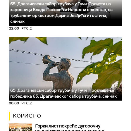
65. Драгачевски сабор трубача у Гучи: Солиста на
хармоници Влада Пановић и Народни оркестар, са
трубачким оркестром Дејана Јевђића и гостима,
снимак
22:00
РТС 2
65. Драгачевски сабор трубача у Гучи: Проглашење
победника 65. Драгачевског сабора трубача, снимак
00:00
РТС 2
КОРИСНО
Горки лист покреће дугорочну