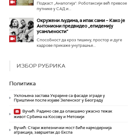
Подкаст „Аналогија“: Роботаксији већ превозе
путнике у САД и...
Окружени људима, а ипак сами – Како је
Антониони предвидео „епидемију
усамљености“
Способност да кроз тишину, простор и дуге
кадрове прикаже унутрашње...
ИЗБОР РУБРИКА
Политика
Уклоњена застава Украјине са фасаде зграде у
Приштини после изјаве Зеленског у Београду
Вучић: Радимо све да олакшамо ужасно тежак
живот Србима на Косову и Метохији
Вучић: Стари железнички мост биће најмодернија
атракција, завршетак до Експа