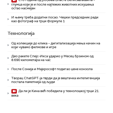
глумца који је и после најтежих животних искушења
остао насмејан
И њему треба додатни посао: Чешки председник ради
као фотограф на трци Формуле 1
Технологијa
Од колекције до клика – дигитализација мења начин на
који чувамо филмове и игре
Део ракете Спејс-Икса ударио у Месец брзином од
8.690 километара на час
После Сонија и Мајкрософт подигао цене конзола
Творац ChatGPT-ја тврди да је вештачка интелигенција
постала паметнија од људи
Да ли је Кина већ победила у технолошкој трци 21.
века