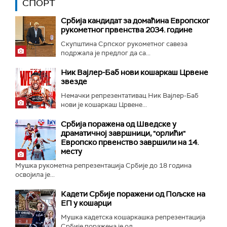
СПОРТ
Србија кандидат за домаћина Европског
рукометног првенства 2034. године
Скупштина Српског рукометног савеза
подржала је предлог да са...
Ник Вајлер-Баб нови кошаркаш Црвене
звезде
Немачки репрезентативац Ник Вајлер-Баб
нови је кошаркаш Црвене...
Србија поражена од Шведске у
драматичној завршници, "орлићи"
Европско првенство завршили на 14.
месту
Мушка рукометна репрезентација Србије до 18 година
освојила је...
Кадети Србије поражени од Пољске на
ЕП у кошарци
Мушка кадетска кошаркашка репрезентација
Србије поражена је од...