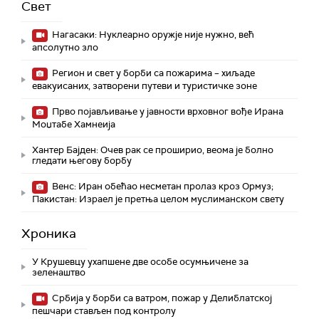
Свет
Нагасаки: Нуклеарно оружје није нужно, већ
апсолутно зло
Регион и свет у борби са пожарима – хиљаде
евакуисаних, затворени путеви и туристичке зоне
Прво појављивање у јавности врховног вође Ирана
Моџтабe Хамнеија
Хантер Бајден: Очев рак се проширио, веома је болно
гледати његову борбу
Венс: Иран обећао несметан пролаз кроз Ормуз;
Пакистан: Израел је претња целом муслиманском свету
Хроника
У Крушевцу ухапшене две особе осумњичене за
зеленаштво
Србија у борби са ватром, пожар у Делиблатској
пешчари стављен под контролу