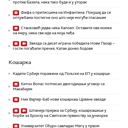
против Базела, нека тако буде и у уторак
Фифа о притисцима на Инфантина: Покушај да се
оптужбама постигне оно што није могуће гласањем
Станковић једва чека Хапоел: Оставите ове момке
на миру, нека све иде на моја леђа
Звезда са десет играча победила Нови Пазар –
гости погађали пречке, Катаи донео бодове
Кошарка
Кадети Србије поражени од Пољске на ЕП у кошарци
Китон Волас потписао двогодишњи уговор са
Макабијем
Ник Вајлер-Баб нови кошаркаш Црвене звезде
Шпанија прејакa за Србију, кошаркашице у
борби за бронзу на Светском првенству за јуниорке
Универзитет Обурн савладао Мегу у првом