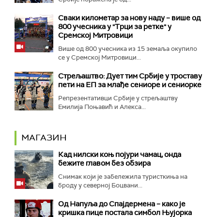
Сваки километар за нову наду – више од
800 учесника у "Трци за ретке" у
Сремској Митровици
Више од 800 учесника из 15 земаља окупило
се у Сремској Митровици...
Стрељаштво: Дует тим Србије у троставу
пети на ЕП за млађе сениоре и сениорке
Репрезентативци Србије у стрељаштву
Емилија Поњавић и Алекса...
МАГАЗИН
Кад нилски коњ појури чамац, онда
бежите главом без обзира
Снимак који је забележила туристкиња на
броду у северној Боцвани...
Од Напуља до Спајдермена – како је
кришка пице постала симбол Њујорка