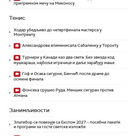
припремном мечу на Миконосу
Тенис
Ходар убедљиво до четвртфинала мастерса у
Монтреалу
Александрова елиминисала Сабаленку у Торонту
Турнири у Канади као два света: Без звезда код
мушкараца, најбоље играчице и даље зарађују мање
Гоф и Осака сигурне, Бенчић после драме до
осмине финала
Фонсека срушио Руда, Меншик сигуран против
Атмана
Занимљивости
Златибор се повезује са Експом 2027 – посебни пакети
и програми за госте светске изложбе