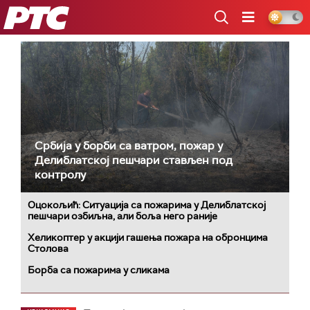
РТС
Србија у борби са ватром, пожар у
Делиблатској пешчари стављен под
контролу
Оцокољић: Ситуација са пожарима у Делиблатској
пешчари озбиљна, али боља него раније
Хеликоптер у акцији гашења пожара на обронцима
Столова
Борба са пожарима у сликама