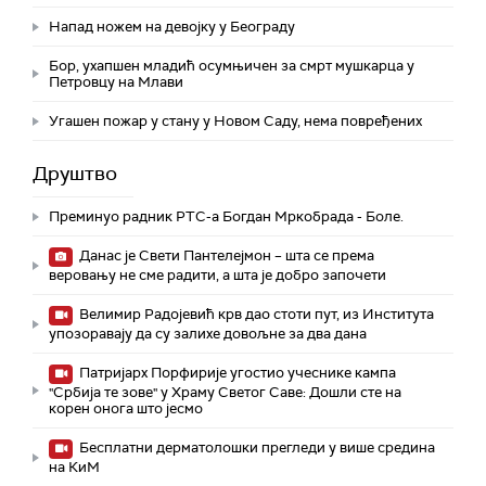
Напад ножем на девојку у Београду
Бор, ухапшен младић осумњичен за смрт мушкарца у
Петровцу на Млави
Угашен пожар у стану у Новом Саду, нема повређених
Друштво
Преминуо радник РТС-а Богдан Мркобрада - Боле.
Данас је Свети Пантелејмон – шта се према
веровању не сме радити, а шта је добро започети
Велимир Радојевић крв дао стоти пут, из Института
упозоравају да су залихе довољне за два дана
Патријарх Порфирије угостио учеснике кампа
"Србија те зове" у Храму Светог Саве: Дошли сте на
корен онога што јесмо
Бесплатни дерматолошки прегледи у више средина
на КиМ