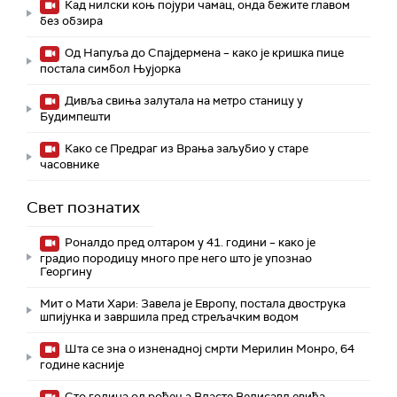
Кад нилски коњ појури чамац, онда бежите главом
без обзира
Од Напуља до Спајдермена – како је кришка пице
постала симбол Њујорка
Дивља свиња залутала на метро станицу у
Будимпешти
Како се Предраг из Врања заљубио у старе
часовнике
Свет познатих
Роналдо пред олтаром у 41. години – како је
градио породицу много пре него што је упознао
Георгину
Мит о Мати Хари: Завела је Европу, постала двострука
шпијунка и завршила пред стрељачким водом
Шта се зна о изненадној смрти Мерилин Монро, 64
године касније
Сто година од рођења Власте Велисављевића –