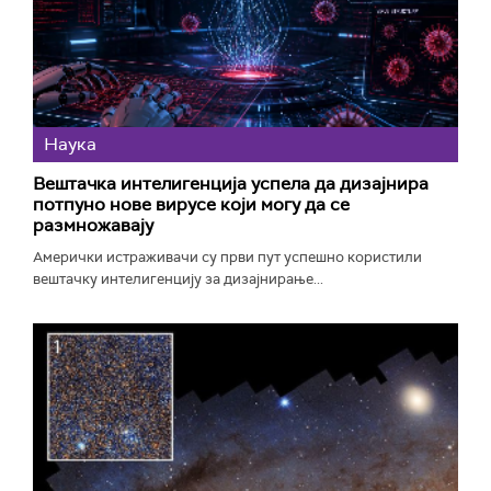
Наука
Вештачка интелигенција успела да дизајнира
потпуно нове вирусе који могу да се
размножавају
Амерички истраживачи су први пут успешно користили
вештачку интелигенцију за дизајнирање...