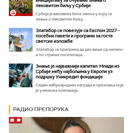
иницијативу за очување знања о
лековитом биљу у Србији
Србија је вековима била земља у којој се
знање о лековитом биљу...
Златибор се повезује са Експом 2027 –
посебни пакети и програми за госте
светске изложбе
Златибор се припрема да део више од милион
и по страних посетилаца...
Знање је најважнији капитал: Млади из
Србије међу најбољима у Европи уз
подршку Уникредит фондације
Седам међународних награда и признања које
је ученичка компанија...
РАДИО ПРЕПОРУКА