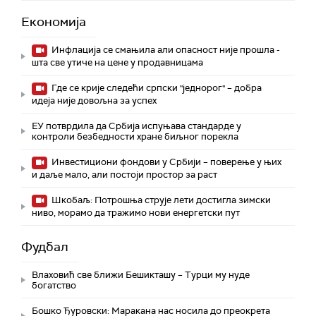
Економија
Инфлација се смањила али опасност није прошла -
шта све утиче на цене у продавницама
Где се крије следећи српски "једнорог" – добра
идеја није довољна за успех
ЕУ потврдила да Србија испуњава стандарде у
контроли безбедности хране биљног порекла
Инвестициони фондови у Србији – поверење у њих
и даље мало, али постоји простор за раст
Шкобаљ: Потрошња струје лети достигла зимски
ниво, морамо да тражимо нови енергетски пут
Фудбал
Влаховић све ближи Бешикташу – Турци му нуде
богатство
Бошко Ђуровски: Маракана нас носила до преокрета