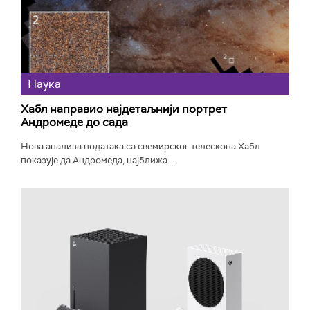
Наука
Хабл направио најдетаљнији портрет
Андромеде до сада
Нова анализа података са свемирског телескопа Хабл
показује да Андромеда, најближа...