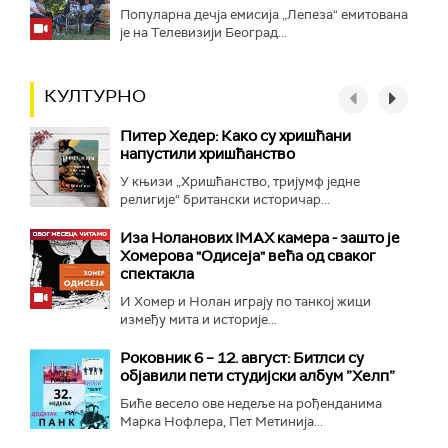
Популарна дечја емисија „Лепеза“ емитована
је на Телевизији Београд...
КУЛТУРНО
Питер Хедер: Како су хришћани
напустили хришћанство
У књизи „Хришћанство, тријумф једне
религије“ британски историчар...
Иза Ноланових IMAX камера - зашто је
Хомерова "Одисеја" већа од сваког
спектакла
И Хомер и Нолан играју по танкој жици
између мита и историје...
Роковник 6 – 12. август: Битлси су
објавили пети студијски албум ”Хелп”
Биће весело ове недеље на рођенданима
Марка Нофлера, Пет Метинија...