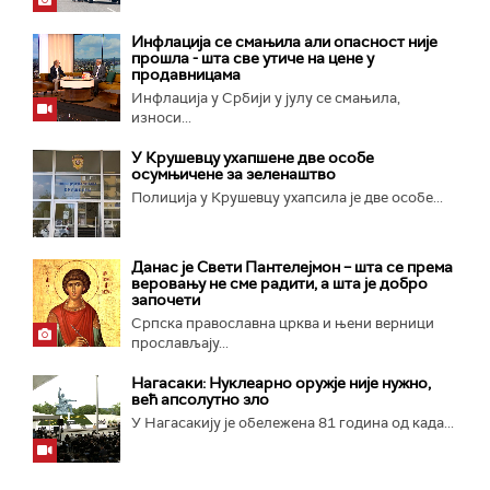
Инфлација се смањила али опасност није
прошла - шта све утиче на цене у
продавницама
Инфлација у Србији у јулу се смањила,
износи...
У Крушевцу ухапшене две особе
осумњичене за зеленаштво
Полиција у Крушевцу ухапсила је две особе...
Данас је Свети Пантелејмон – шта се према
веровању не сме радити, а шта је добро
започети
Српска православна црква и њени верници
прослављају...
Нагасаки: Нуклеарно оружје није нужно,
већ апсолутно зло
У Нагасакију је обележена 81 година од када...