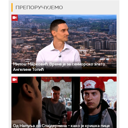
ПРЕПОРУЧУЈЕМО
Милош Марковић: Време је за сениорско злато
Ангелине Топић
Од Напуља до Спајдермена – како је кришка пице