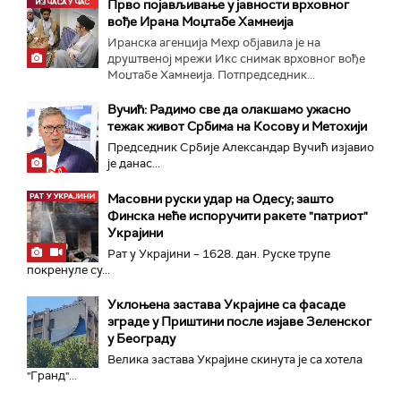
Прво појављивање у јавности врховног
вође Ирана Моџтабe Хамнеија
Иранска агенција Мехр објавила је на
друштвеној мрежи Икс снимак врховног вође
Моџтабе Хамнеија. Потпредседник...
Вучић: Радимо све да олакшамо ужасно
тежак живот Србима на Косову и Метохији
Председник Србије Александар Вучић изјавио
је данас...
Масовни руски удар на Одесу; зашто
Финска неће испоручити ракете "патриот"
Украјини
Рат у Украјини – 1628. дан. Руске трупе
покренуле су...
Уклоњена застава Украјине са фасаде
зграде у Приштини после изјаве Зеленског
у Београду
Велика заставa Украјине скинута је са хотела
"Гранд"...