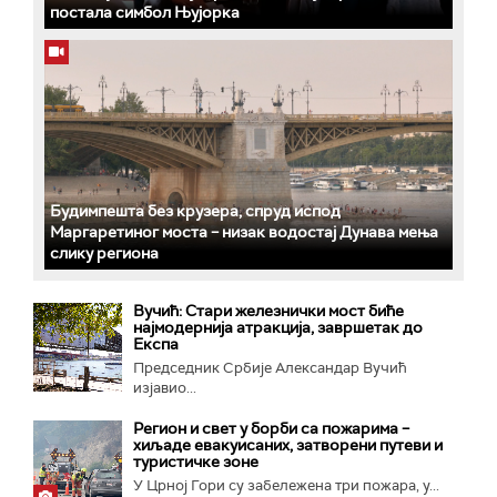
постала симбол Њујорка
Будимпешта без крузера, спруд испод
Маргаретиног моста – низак водостај Дунава мења
слику региона
Вучић: Стари железнички мост биће
најмодернија атракција, завршетак до
Експа
Председник Србије Александар Вучић
изјавио...
Регион и свет у борби са пожарима –
хиљаде евакуисаних, затворени путеви и
туристичке зоне
У Црној Гори су забележена три пожара, у...