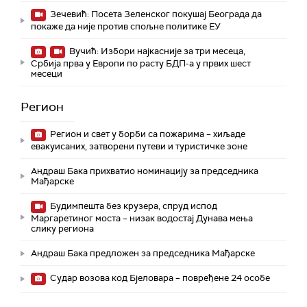
Зечевић: Посета Зеленског покушај Београда да
покаже да није против спољне политике ЕУ
Вучић: Избори најкасније за три месеца,
Србија прва у Европи по расту БДП-а у првих шест
месеци
Регион
Регион и свет у борби са пожарима – хиљаде
евакуисаних, затворени путеви и туристичке зоне
Андраш Бака прихватио номинацију за председника
Мађарске
Будимпешта без крузера, спруд испод
Маргаретиног моста – низак водостај Дунава мења
слику региона
Андраш Бакa предложен за председника Мађарске
Судар возова код Бјеловара – повређене 24 особе