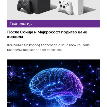
Технологијa
После Сонија и Мајкрософт подигао цене
конзола
Компанија Мајкрософт повећала је цене Xbox конзола,
наводећи као разлог раст трошкова...