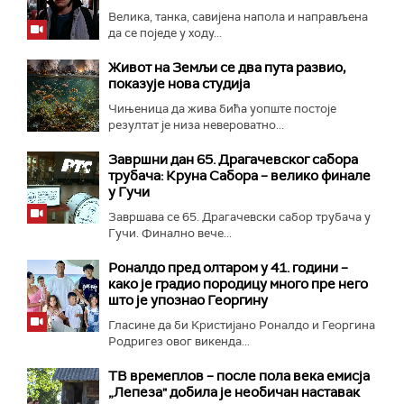
Велика, танка, савијена напола и направљена
да се поједе у ходу...
Живот на Земљи се два пута развио,
показује нова студија
Чињеница да жива бића уопште постоје
резултат је низа невероватно...
Завршни дан 65. Драгачевског сабора
трубача: Круна Сабора – велико финале
у Гучи
Завршава се 65. Драгачевски сабор трубача у
Гучи. Финално вече...
Роналдо пред олтаром у 41. години –
како је градио породицу много пре него
што је упознао Георгину
Гласине да би Кристијано Роналдо и Георгина
Родригез овог викенда...
ТВ времеплов – после пола века емисја
„Лепеза" добила је необичан наставак