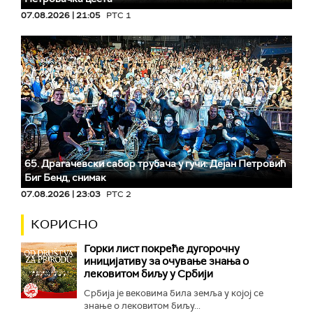
07.08.2026 | 21:05
РТС 1
65. Драгачевски сабор трубача у гучи: Дејан Петровић
Биг Бeнд, снимак
07.08.2026 | 23:03
РТС 2
КОРИСНО
Горки лист покреће дугорочну
иницијативу за очување знања о
лековитом биљу у Србији
Србија је вековима била земља у којој се
знање о лековитом биљу...