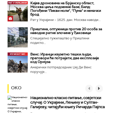
Кијев дроновима на Брјанску област,
Москва циља подземне базе; Билд:
Погођени "Ликви моли", "Пума" и немачки
брод
Рат у Украјини – 1625. дан. Москва наводи...
Приштина, оптужница против 20 особа за
наводне ратне злочине у Ђаковици
Специјално тужилаштво у Приштини
подигло...
Венс: Иранци изузетно тешки људи,
преговори ће потрајати; две експлозије
код Ормуза
Амерички потпредседник Џеј Ди Венс
поручује...
ОКО
Национално-класнo питање, совјетски
случај: О Украјини, Лењину и Султан-
Галијеву, читајући књигу Ричарда Пајпса