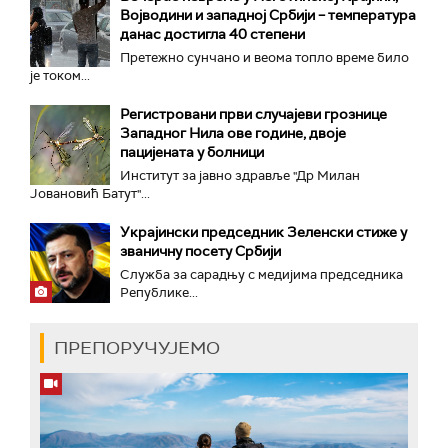
Војводини и западној Србији – температура
данас достигла 40 степени
Претежно сунчано и веома топло време било
је током...
Регистровани први случајеви грознице
Западног Нила ове године, двоје
пацијената у болници
Институт за јавно здравље "Др Милан
Јовановић Батут"...
Украјински председник Зеленски стиже у
званичну посету Србији
Служба за сарадњу с медијима председника
Републике...
ПРЕПОРУЧУЈЕМО