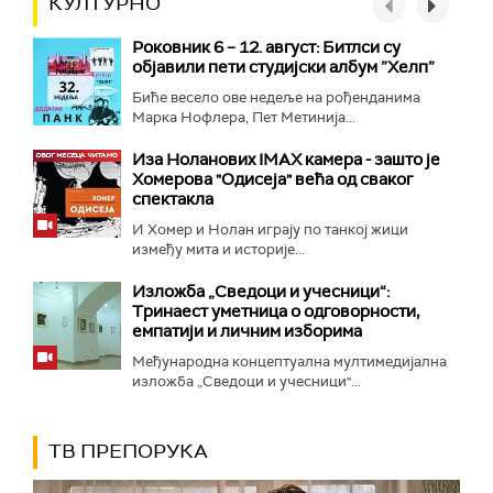
КУЛТУРНО
Роковник 6 – 12. август: Битлси су
објавили пети студијски албум ”Хелп”
Биће весело ове недеље на рођенданима
Марка Нофлера, Пет Метинија...
Иза Ноланових IMAX камера - зашто је
Хомерова "Одисеја" већа од сваког
спектакла
И Хомер и Нолан играју по танкој жици
између мита и историје...
Изложба „Сведоци и учесници“:
Тринаест уметница о одговорности,
емпатији и личним изборима
Међународна концептуална мултимедијална
изложба „Сведоци и учесници"...
ТВ ПРЕПОРУКА