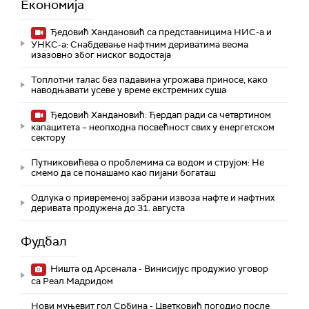
Економија
Ђедовић Хандановић са представницима НИС-а и
УНКС-а: Снабдевање нафтним дериватима веома
изазовно због ниског водостаја
Топлотни талас без падавина угрожава приносе, како
наводњавати усеве у време екстремних суша
Ђедовић Хандановић: Ђердап ради са четвртином
капацитета – неопходна посвећност свих у енергетском
сектору
Путниковићева о проблемима са водом и струјом: Не
смемо да се понашамо као пијани богаташ
Одлука о привременој забрани извоза нафте и нафтних
деривата продужена до 31. августа
Фудбал
Ништа од Арсенала - Винисијус продужио уговор
са Реал Мадридом
Нови муњевит гол Србина - Цветковић погодио после