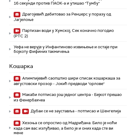
16 секунди против ПАОК-а и утишао "Тумбу"
Драгојевић дебитовао за Ренџерс у поразу од
Јагјелоње
Партизан води у Хумској, Сек коначно погодио
(РТС 2)
Уефа не верује у Инфантиново извињење и остаје при
бојкоту Фифиних такмичења
Кошарка
Алимпијевић саопштио шири списак кошаркаша за
августовски прозор - Јокић предводи "орлове"
Макаби потписао још једног центра - Бејкот прешао
из Фенербахчеа
Дубаи се не зауставља - потписао и Шенгелија
Хезоња се опростио од Мадриђана: Било је ноћи
када сам вас излуђивао, а било је и оних када сте ви
мене