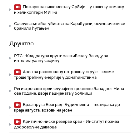
Пожари на више места у Србији – у гашењу помажу
и хеликоптери МУП-а
Саслушање због убиства на Карабурми, осумњичени се
бранили ћутањем
Друштво
РТС: "Квадратура круга" заштићена у Заводу за
интелектуалну својину
Апел за рационалну потрошњу струје – климе
троше трећину енергије у домаћинствима
Регистровани први случајеви грознице Западног Нила
ове године, двоје пацијената у болници
Брза пруга Београд–Будимпешта – тестирања до
краја августа, возови на јесен
Критично ниске резерве крви - Институт позива
добровољне даваоце