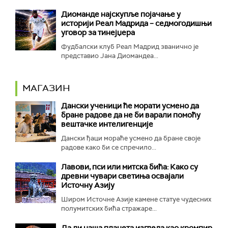
Диоманде најскупље појачање у
историји Реал Мадрида – седмогодишњи
уговор за тинејџера
Фудбалски клуб Реал Мадрид званично је
представио Јана Диомандеа...
МАГАЗИН
Дански ученици ће морати усмено да
бране радове да не би варали помоћу
вештачке интелигенције
Дански ђаци мораће усмено да бране своје
радове како би се спречило...
Лавови, пси или митска бића: Како су
древни чувари светиња освајали
Источну Азију
Широм Источне Азије камене статуе чудесних
полумитских бића стражаре...
Да ли наша планета изгледа као кромпир