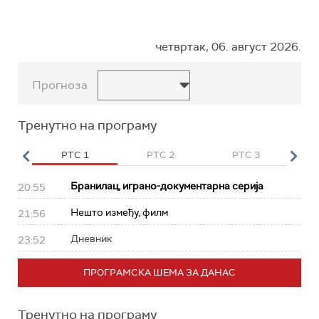
четвртак, 06. август 2026.
Прогноза
Тренутно на програму
HD
РТС 1
РТС 2
РТС 3
Р
Бранилац, играно-документарна серија
20:55
Нешто између, филм
21:56
Дневник
23:52
ПРОГРАМСКА ШЕМА ЗА ДАНАС
Тренутно на програму