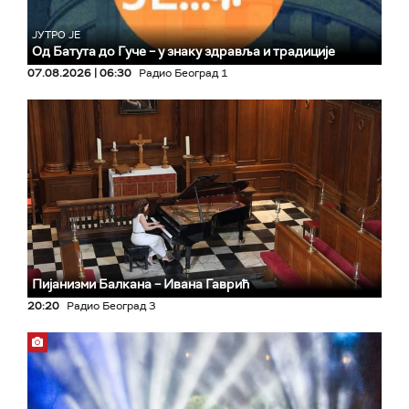
ЈУТРО ЈЕ
Од Батута до Гуче – у знаку здравља и традиције
07.08.2026 | 06:30
Радио Београд 1
Пијанизми Балкана – Ивана Гаврић
20:20
Радио Београд 3