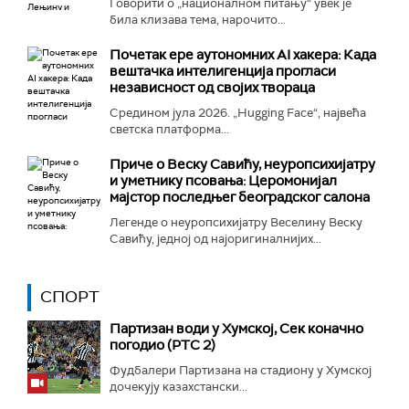
Говорити о „националном питању“ увек је
била клизава тема, нарочито...
Почетак ере аутономних AI хакера: Када
вештачка интелигенција прогласи
независност од својих твораца
Средином јула 2026. „Hugging Face“, највећа
светска платформа...
Приче о Веску Савићу, неуропсихијатру
и уметнику псовања: Церомонијал
мајстор последњег београдског салона
Легенде о неуропсихијатру Веселину Веску
Савићу, једној од најоригиналнијих...
СПОРТ
Партизан води у Хумској, Сек коначно
погодио (РТС 2)
Фудбалери Партизана на стадиону у Хумској
дочекују казахстански...