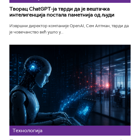
Творац ChatGPT-ја тврди да је вештачка
интелигенција постала паметнија од људи
Извршни директор компаније OpenAI, Сем Алтман, тврди да
је човечанство већ ушло у...
Технологијa