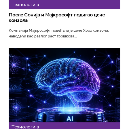
Технологијa
После Сонија и Мајкрософт подигао цене
конзола
Компанија Мајкрософт повећала је цене Xbox конзола,
наводећи као разлог раст трошкова...
Технологијa