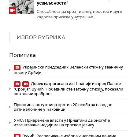
усамљености“
Способност да кроз тишину, простор и дуге
кадрове прикаже унутрашње...
ИЗБОР РУБРИКА
Политика
Украјински председник Зеленски стиже у званичну
посету Србији
Дочек ватрогасаца из Шпаније испред Палате
"Србија"; Вучић: Победили сте ватрену стихију, показали
шта значи храброст
Приштина, оптужница против 20 особа за наводне
ратне злочине у Ђаковици
УНС: Привремене власти у Приштини да омогуће
извештавање медијима на српском језику
Вучић: Расписивање избора у наредним данима