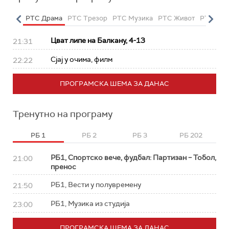
етарац
РТС Драма
РТС Трезор
РТС Музика
РТС Живот
РТС Кла
Цват липе на Балкану, 4-13
21:31
Сјај у очима, филм
22:22
ПРОГРАМСКА ШЕМА ЗА ДАНАС
Тренутно на програму
РБ 1
РБ 2
РБ 3
РБ 202
РБ1, Спортско вече, фудбал: Партизан – Тобол,
21:00
пренос
РБ1, Вести у полувремену
21:50
РБ1, Музика из студија
23:00
ПРОГРАМСКА ШЕМА ЗА ДАНАС