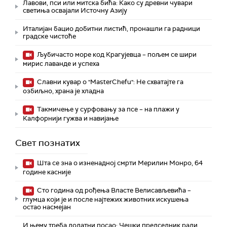
Лавови, пси или митска бића: Како су древни чувари
светиња освајали Источну Азију
Италијан бацио добитни листић, пронашли га радници
градске чистоће
Љубичасто море код Крагујевца – пољем се шири
мирис лаванде и успеха
Славни кувар о "MasterChefu": Не схватајте га
озбиљно, храна је хладна
Такмичење у сурфовању за псе – на плажи у
Калфорнији гужва и навијање
Свет познатих
Шта се зна о изненадној смрти Мерилин Монро, 64
године касније
Сто година од рођења Власте Велисављевића –
глумца који је и после најтежих животних искушења
остао насмејан
И њему треба додатни посао: Чешки председник ради