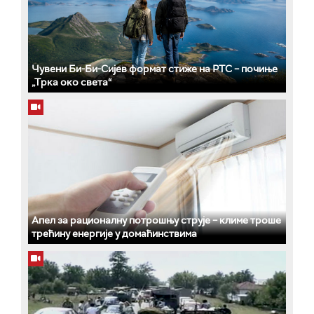
Чувени Би-Би-Сијев формат стиже на РТС – почиње
„Трка око света“
Апел за рационалну потрошњу струје – климе троше
трећину енергије у домаћинствима