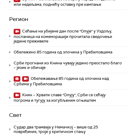
или недељама, поднећу оставку пре кампање
Регион
Сећање на убијене дан после "Олује" у Уздољу,
посланица на комеморацији прочитала сведочење
једине преживеле
Обележено 85 година од злочина у Пребиловцима
Срби прогнани из Книна чувају једино преостало благо
– језик и обичаје
Обележавање 85 година од злочина над
Србима у Пребиловцима
Книн – Хрвати славе "Олују", Срби се сећају
погрома и тугују за изгубљеним огњиштем
Свет
Судар два трамваја у Немачкој – више од 25
повређених, троје у критичном стању