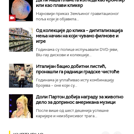
или као плави кликер
Најновији приказ Земљиног гравитационог
поља који је објавила...
Од колекције до клика – дигитализација
мења начин на који чувамо филмове и
игре
Годинама су полице испуњавали DVD-јеви,
Blu-ray дискови и колекције...
Италијан бацио добитни листић,
пронашли га радници градске чистоће
Годинама је уплаћивао исту комбинацију
бројева – оне који су...
Доли Партон добија награду за животно
дело за допринос американа музици
После више од шест деценија успешне
каријере и неизбрисивог трага...