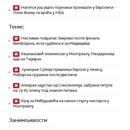
Нагетси још једно појачање пронашли у Евролиги -
Лони Вокер се враћа у НБА
Тенис
Неславан повратак Зверева после финала
Вимблдона, иста судбина и за Медведева
Кецмановић елиминсан у Монтреалу, Риндеркнеш
иде на Тијафоа
Јуниорке Србије првакиње Европе у тенису,
Мађарска срушена после два меча
Алкараз одустао од Синсинатија, одбрана титуле
на Ју-Ес опену под знаком питања
Крај за Међедовића на самом старту мастерса у
Монтреалу
Занимљивости