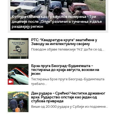
Култура сећања као предуслов помирења ­- Три
деценије после „Олује“ различита тумачења и даље
раздвајају регион
РТС: "Квадратура круга" заштићена у
Заводу за интелектуалну својину
Поводом објаве телевизије "N1" да ће се од...
Брза пруга Београд–Будимпешта –
тестирања до краја августа, возови на
јесен
Тестирања брзе пруге Београд–Будимпешта
требало...
Дан рудара – Срећно! Честитке државног
врха: Рударство опстаје као један од
стубова привреде
Више од 20.000 рудара у Србији из подземне...