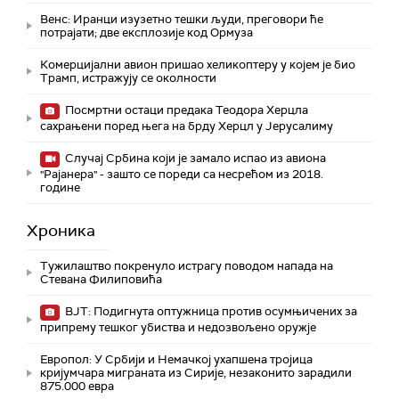
Венс: Иранци изузетно тешки људи, преговори ће
потрајати; две експлозије код Ормуза
Комерцијални авион пришао хеликоптеру у којем је био
Трамп, истражују се околности
Посмртни остаци предака Теодора Херцла
сахрањени поред њега на брду Херцл у Јерусалиму
Случај Србина који је замало испао из авиона
"Рајанера" - зашто се пореди са несрећом из 2018.
године
Хроника
Тужилаштво покренуло истрагу поводом напада на
Стевана Филиповића
ВЈТ: Подигнута оптужница против осумњичених за
припрему тешког убиства и недозвољено оружје
Европол: У Србији и Немачкој ухапшена тројица
кријумчара миграната из Сирије, незаконито зарадили
875.000 евра