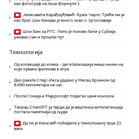
као фотограф на трци Формуле 1
Јелисавета Карађорђевић: Краљ Чарлс Трећи ми је
као брат, Џон Кенеди је много знао о Југославији
Шон Бин за РТС: Лепо је поново бити у Србији,
уживао сам и прошли пут
Технологијa
Од колекције до клика – дигитализација мења начин на
који чувамо филмове и игре
Део ракете Спејс-Икса ударио у Месец брзином од
8.690 километара на час
После Сонија и Мајкрософт подигао цене конзола
Творац ChatGPT-ја тврди да је вештачка интелигенција
постала паметнија од људи
Да ли је Кина већ победила у технолошкој трци 21.
века