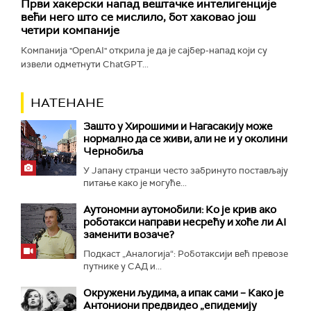
Први хакерски напад вештачке интелигенције
већи него што се мислило, бот хаковао још
четири компаније
Компанија "OpenAI" открила је да је сајбер-напад који су
извели одметнути ChatGPT...
НАТЕНАНЕ
Зашто у Хирошими и Нагасакију може
нормално да се живи, али не и у околини
Чернобиља
У Јапану странци често забринуто постављају
питање како је могуће...
Аутономни аутомобили: Ко је крив ако
роботакси направи несрећу и хоће ли AI
заменити возаче?
Подкаст „Аналогија“: Роботаксији већ превозе
путнике у САД и...
Окружени људима, а ипак сами – Како је
Антониони предвидео „епидемију