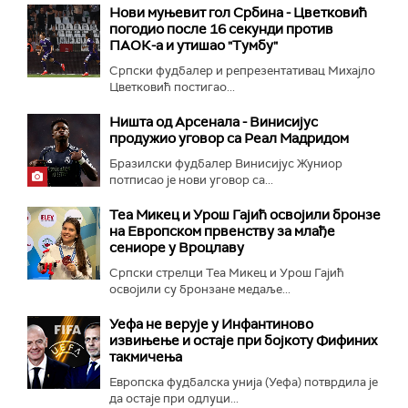
Нови муњевит гол Србина - Цветковић
погодио после 16 секунди против
ПАОК-а и утишао "Тумбу"
Српски фудбалер и репрезентативац Михајло
Цветковић постигао...
Ништа од Арсенала - Винисијус
продужио уговор са Реал Мадридом
Бразилски фудбалер Винисијус Жуниор
потписао је нови уговор са...
Теа Микец и Урош Гајић освојили бронзе
на Европском првенству за млађе
сениоре у Вроцлаву
Српски стрелци Теа Микец и Урош Гајић
освојили су бронзане медаље...
Уефа не верује у Инфантиново
извињење и остаје при бојкоту Фифиних
такмичења
Европска фудбалска унија (Уефа) потврдила је
да остаје при одлуци...