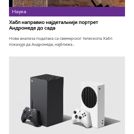
Наука
Хабл направио најдетаљнији портрет
Андромеде до сада
Нова анализа података са свемирског телескопа Хабл
показује да Андромеда, најближа...