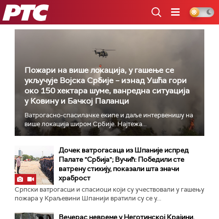
РТС
Пожари на више локација, у гашење се
укључује Војска Србије – изнад Ушћа гори
око 150 хектара шуме, ванредна ситуација
у Ковину и Бачкој Паланци
Ватрогасно-спасилачке екипе и даље интервенишу на
више локација широм Србије. Најтежа...
Дочек ватрогасаца из Шпаније испред
Палате "Србија"; Вучић: Победили сте
ватрену стихију, показали шта значи
храброст
Српски ватрогасци и спасиоци који су учествовали у гашењу
пожара у Краљевини Шпанији вратили су се у...
Вечерас невреме у Неготинској Крајини,