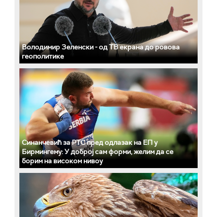
Володимир Зеленски - од ТВ екрана до ровова
геополитике
Синанчевић за РТС пред одлазак на ЕП у
Бирмингему: У доброј сам форми, желим да се
борим на високом нивоу