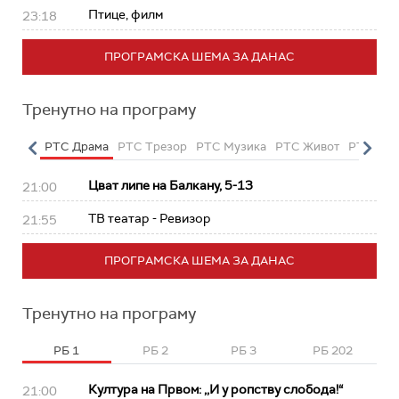
Птице, филм
23:18
ПРОГРАМСКА ШЕМА ЗА ДАНАС
Тренутно на програму
етарац
РТС Драма
РТС Трезор
РТС Музика
РТС Живот
РТС Кла
Цват липе на Балкану, 5-13
21:00
ТВ театар - Ревизор
21:55
ПРОГРАМСКА ШЕМА ЗА ДАНАС
Тренутно на програму
РБ 1
РБ 2
РБ 3
РБ 202
Култура на Првом: ,,И у ропству слобода!“
21:00