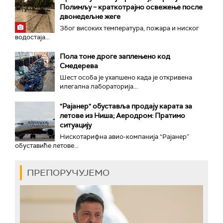
Полимљу – краткотрајно освежење после
двонедељне жеге
Због високих температура, пожара и ниског
водостаја...
Пола тоне дроге заплењено код
Смедерева
Шест особа је ухапшено када је откривена
илегална лабораторија...
"Рајанер" обуставља продају карата за
летове из Ниша; Аеродром: Пратимо
ситуацију
Нискотарифна авио-компанија “Рајанер”
обуставиће летове...
ПРЕПОРУЧУЈЕМО