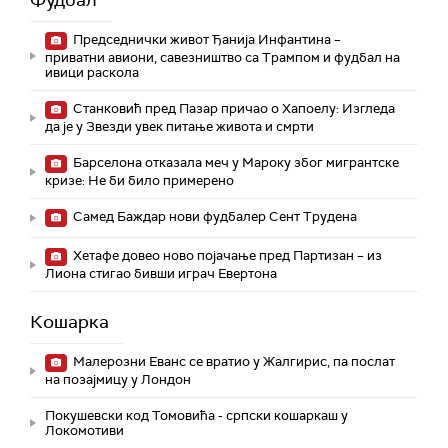
Фудбал
Председнички живот Ђанија Инфантина –
приватни авиони, савезништво са Трампом и фудбал на
ивици раскола
Станковић пред Пазар причао о Хапоелу: Изгледа
да је у Звезди увек питање живота и смрти
Барселона отказала меч у Мароку због мигрантске
кризе: Не би било примерено
Самед Баждар нови фудбалер Сент Трудена
Хетафе довео ново појачање пред Партизан – из
Лиона стигао бивши играч Евертона
Кошарка
Малерозни Еванс се вратио у Жалгирис, па послат
на позајмицу у Лондон
Покушевски код Томовића - српски кошаркаш у
Локомотиви