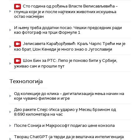
Сто година од рођења Власте Велисављевића –
глумца који је и после најтежих животних искушења
остао насмејан
И њему треба додатни посао: Чешки председник ради
као фотограф на трци Формуле 1
Јелисавета Карађорђевић: Краљ Чарлс Трећи ми је
као брат, Џон Кенеди је много знао о Југославији
Шон Бин за РТС: Лепо је поново бити у Србији,
уживао сам и прошли пут
Технологијa
Од колекције до клика – дигитализација мења начин на
који чувамо филмове и игре
Део ракете Спејс-Икса ударио у Месец брзином од
8.690 километара на час
После Сонија и Мајкрософт подигао цене конзола
Творац ChatGPT-ја тврди да је вештачка интелигенција