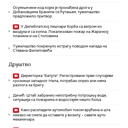
Осумњичени код којих је пронађена дрога у
Добановцима бранили се ћутањем, тужилаштво
предложило притвор
У Делиблатској пешчари борба са ватром из
ваздуха и са копна; Локализован пожар на Жарачкој
планини и на Столовима
Тужилаштво покренуло истрагу поводом напада на
Стевана Филиповића
Друштво
Директорка "Батута": Регистровани први случајеви
грознице западног Нила, потребан опрез али нема
разлога за бригу
Дачић: Штаб забранио непотребну потрошњу воде,
ситуација са пожарима и водостајем нешто боља
Како расхладити аутомобил током врућина и шта
никако не смете да оставите у возилу – савети ауто-
механичара