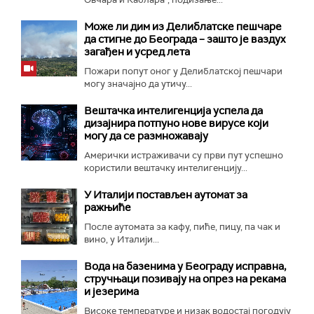
Може ли дим из Делиблатске пешчаре
да стигне до Београда – зашто је ваздух
загађен и усред лета
Пожари попут оног у Делиблатској пешчари
могу значајно да утичу...
Вештачка интелигенција успела да
дизајнира потпуно нове вирусе који
могу да се размножавају
Амерички истраживачи су први пут успешно
користили вештачку интелигенцију...
У Италији постављен аутомат за
ражњиће
После аутомата за кафу, пиће, пицу, па чак и
вино, у Италији...
Вода на базенима у Београду исправна,
стручњаци позивају на опрез на рекама
и језерима
Високе температуре и низак водостај погодују