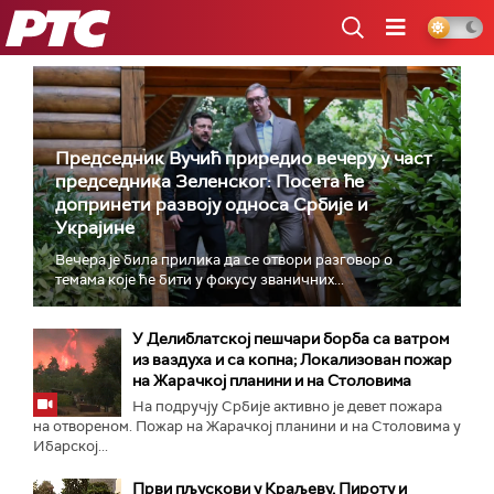
РТС
Председник Вучић приредио вечеру у част
председника Зеленског: Посета ће
допринети развоју односа Србије и
Украјине
Вечера је била прилика да се отвори разговор о
темама које ће бити у фокусу званичних...
У Делиблатској пешчари борба са ватром
из ваздуха и са копна; Локализован пожар
на Жарачкој планини и на Столовима
На подручју Србије активно је девет пожара
на отвореном. Пожар на Жарачкој планини и на Столовима у
Ибарској...
Први пљускови у Краљеву, Пироту и