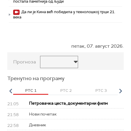
постала паметнија од људи
Да ли је Кина већ победила у технолошкој трци 21.
века
петак, 07. август 2026.
Прогноза
Тренутно на програму
HD
РТС 1
РТС 2
РТС 3
Р
Петровачка цеста, документарни филм
21:05
Нови почетак
21:58
Дневник
22:58