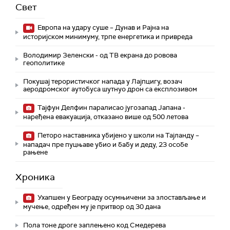
Свет
Европа на удару суше – Дунав и Рајна на
историјском минимуму, трпе енергетика и привреда
Володимир Зеленски - од ТВ екрана до ровова
геополитике
Покушај терористичког напада у Лајпцигу, возач
аеродромског аутобуса шутнуо дрон са експлозивом
Тајфун Делфин паралисао југозапад Јапана -
наређена евакуација, отказано више од 500 летова
Петоро наставника убијено у школи на Тајланду –
нападач пре пуцњаве убио и бабу и деду, 23 особе
рањене
Хроника
Ухапшен у Београду осумњичени за злостављање и
мучење, одређен му је притвор од 30 дана
Пола тоне дроге заплењено код Смедерева