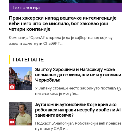
Технологијa
Први хакерски напад вештачке интелигенције
већи него што се мислило, бот хаковао још
четири компаније
Компанија "OpenAI" открила је да је сајбер-напад који су
извели одметнути ChatGPT...
НАТЕНАНЕ
Зашто у Хирошими и Нагасакију може
нормално да се живи, али не и у околини
Чернобиља
У Јапану странци често забринуто постављају
питање како је могуће...
Аутономни аутомобили: Ко је крив ако
роботакси направи несрећу и хоће ли AI
заменити возаче?
Подкаст „Аналогија“: Роботаксији већ превозе
путнике у САД и...