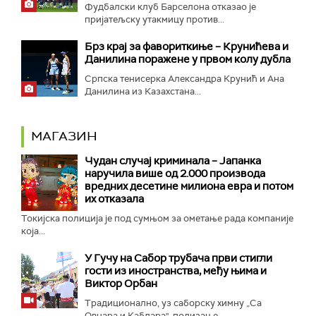
Фудбалски клуб Барселона отказао је
пријатељску утакмицу против...
Брз крај за фавориткиње – Крунићева и
Данилина поражене у првом колу дубла
Српска тенисерка Александра Крунић и Ана
Данилина из Казахстана...
МАГАЗИН
Чудан случај криминала – Јапанка
наручила више од 2.000 производа
вредних десетине милиона евра и потом
их отказала
Токијска полиција је под сумњом за ометање рада компаније
која...
У Гучу на Сабор трубача први стигли
гости из иностранства, међу њима и
Виктор Орбан
Традиционално, уз саборску химну „Са
Овчара и Каблара", подизање...