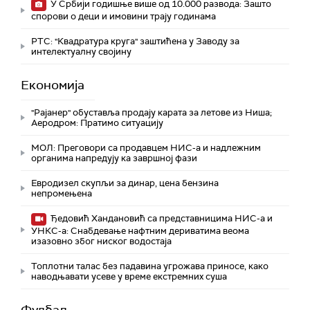
У Србији годишње више од 10.000 развода: Зашто
спорови о деци и имовини трају годинама
РТС: "Квадратура круга" заштићена у Заводу за
интелектуалну својину
Економија
"Рајанер" обуставља продају карата за летове из Ниша;
Аеродром: Пратимо ситуацију
МОЛ: Преговори са продавцем НИС-а и надлежним
органима напредују ка завршној фази
Евродизел скупљи за динар, цена бензина
непромењена
Ђедовић Хандановић са представницима НИС-а и
УНКС-а: Снабдевање нафтним дериватима веома
изазовно због ниског водостаја
Топлотни талас без падавина угрожава приносе, како
наводњавати усеве у време екстремних суша