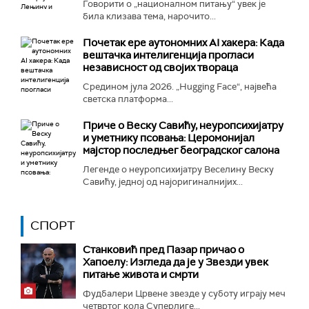
Говорити о „националном питању“ увек је
била клизава тема, нарочито...
Почетак ере аутономних AI хакера: Када
вештачка интелигенција прогласи
независност од својих твораца
Средином јула 2026. „Hugging Face“, највећа
светска платформа...
Приче о Веску Савићу, неуропсихијатру
и уметнику псовања: Церомонијал
мајстор последњег београдског салона
Легенде о неуропсихијатру Веселину Веску
Савићу, једној од најоригиналнијих...
СПОРТ
Станковић пред Пазар причао о
Хапоелу: Изгледа да је у Звезди увек
питање живота и смрти
Фудбалери Црвене звезде у суботу играју меч
четвртог кола Суперлиге...