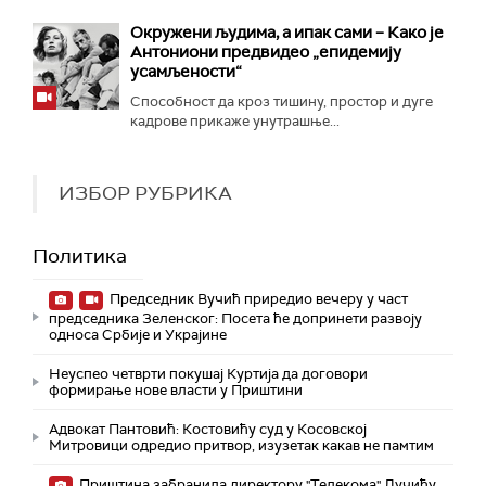
Окружени људима, а ипак сами – Како је
Антониони предвидео „епидемију
усамљености“
Способност да кроз тишину, простор и дуге
кадрове прикаже унутрашње...
ИЗБОР РУБРИКА
Политика
Председник Вучић приредио вечеру у част
председника Зеленског: Посета ће допринети развоју
односа Србије и Украјине
Неуспео четврти покушај Куртија да договори
формирање нове власти у Приштини
Адвокат Пантовић: Костовићу суд у Косовској
Митровици одредио притвор, изузетак какав не памтим
Приштина забранила директору "Телекома" Лучићу