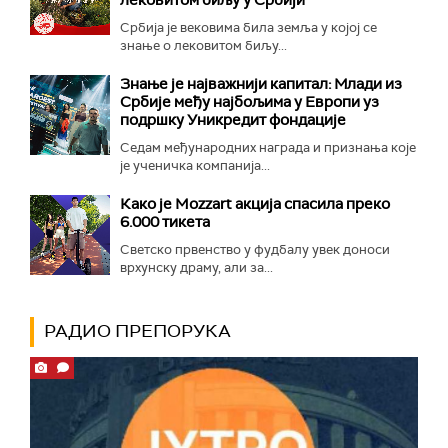
Србија је вековима била земља у којој се
знање о лековитом биљу...
Знање је најважнији капитал: Млади из
Србије међу најбољима у Европи уз
подршку Уникредит фондације
Седам међународних награда и признања које
је ученичка компанија...
Како је Mozzart акција спасила преко
6.000 тикета
Светско првенство у фудбалу увек доноси
врхунску драму, али за...
РАДИО ПРЕПОРУКА