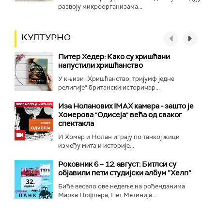
развоју микроорганизама...
КУЛТУРНО
Питер Хедер: Како су хришћани
напустили хришћанство
У књизи „Хришћанство, тријумф једне
религије“ британски историчар...
Иза Ноланових IMAX камера - зашто је
Хомерова "Одисеја" већа од сваког
спектакла
И Хомер и Нолан играју по танкој жици
између мита и историје...
Роковник 6 – 12. август: Битлси су
објавили пети студијски албум ”Хелп”
Биће весело ове недеље на рођенданима
Марка Нофлера, Пет Метинија...