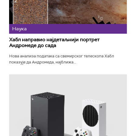
Наука
Хабл направио најдетаљнији портрет
Андромеде до сада
Нова анализа података са свемирског телескопа Хабл
показује да Андромеда, најближа...