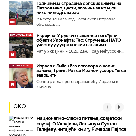
Годишњица страдања српских цивила на
Петровачкој цести, злочина за који још
нико није одговарао
У месту Јањила код Босанског Петровца
обележава...
Украјина: У руским нападима погођени
објекти Укрнафта; Тас: Стручњаци НАТО
учествују у украјинским нападима
Рат у Украјини – 1626. дан. Трају међусобни...
Израел и Либан без договора о новим
зонама; Трамп: Рат са Ираном ускоро ће се
завршити
Седма рунда преговора између Израела и
Либана...
ОКО
Национално-класнo питање, совјетски
случај: О Украјини, Лењину и Султан-
Галијеву, читајући књигу Ричарда Пајпса