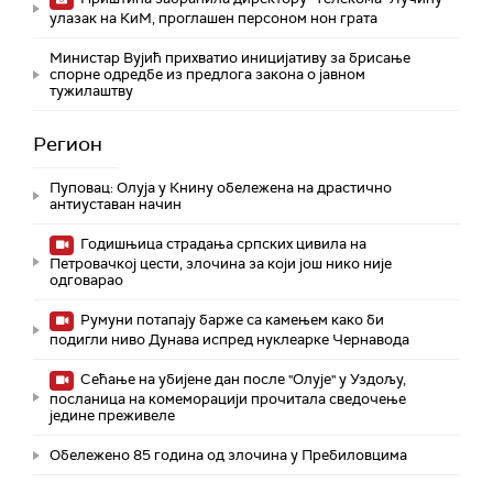
улазак на КиМ, проглашен персоном нон грата
Министар Вујић прихватио иницијативу за брисање
спорне одредбе из предлога закона o јавном
тужилаштву
Регион
Пуповац: Олуја у Книну обележена на драстично
антиуставан начин
Годишњица страдања српских цивила на
Петровачкој цести, злочина за који још нико није
одговарао
Румуни потапају барже са камењем како би
подигли ниво Дунава испред нуклеарке Чернавода
Сећање на убијене дан после "Олује" у Уздољу,
посланица на комеморацији прочитала сведочење
једине преживеле
Обележено 85 година од злочина у Пребиловцима