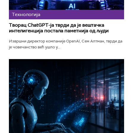
Технологијa
Творац ChatGPT-ја тврди да је вештачка
интелигенција постала паметнија од људи
Извршни директор компаније OpenAI, Сем Алтман, тврди да
је човечанство већ ушло у...