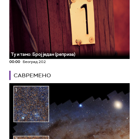
Ту и тамо: Број један (реприза)
00:00
Београд 202
САВРЕМЕНО