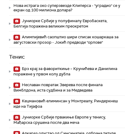
Нова истрага око суперзвезде Клиперса - "уградио" се у
екран од 100 милиона долара?
Јуниорке Србије у полуфиналу Евробаскета,
Белгија поражена великим преокретом
Алимпијевић саопштио шири списак кошаркаша за
августовски прозор - Јокић предводи "орлове"
Тенис
Брз крај за фавориткиње – Крунићева и Данилина
поражене у првом колу дубла
Неславан повратак Зверева после финала
Вимблдона, иста судбина и за Медведева
Кецмановић елиминсан у Монтреалу, Риндеркнеш
иде на Тијафоа
Јуниорке Србије првакиње Европе у тенису,
Мађарска срушена после два меча
Алкараз одустао од Синсинатија, одбрана титуле