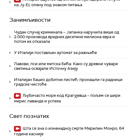
на Ју-Ес опену под знаком питања
Занимљивости
Чудан случај криминала – Јапанка наручила више од
2.000 производа вредних десетине милиона евра и
потом их отказала
У Италији постављен аутомат за ражњиће
Лавови, пси или митска бића: Како су древни чувари
светиња освајали Источну Азију
Италијан бацио добитни листић, пронашли га радници
градске чистоће
Љубичасто море код Крагујевца – пољем се шири
мирис лаванде и успеха
Свет познатих
Шта се зна о изненадној смрти Мерилин Монро, 64
године касније