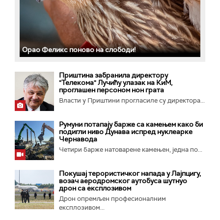
Орао Феликс поново на слободи!
Приштина забранила директору
"Телекома" Лучићу улазак на КиМ,
проглашен персоном нон грата
Власти у Приштини прогласиле су директора...
Румуни потапају барже са камењем како би
подигли ниво Дунава испред нуклеарке
Чернавода
Четири барже натоварене камењен, једна по...
Покушај терористичког напада у Лајпцигу,
возач аеродромског аутобуса шутнуо
дрон са експлозивом
Дрон опремљен професионалним
експлозивом...