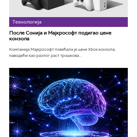
Технологијa
После Сонија и Мајкрософт подигао цене
конзола
Компанија Мајкрософт повећала је цене Xbox конзола,
наводећи као разлог раст трошкова...