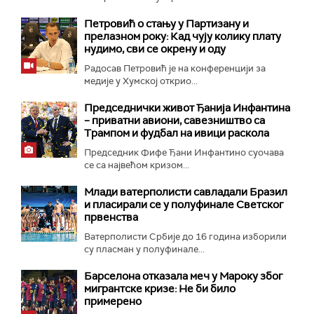
Петровић о стању у Партизану и
прелазном року: Кад чују колику плату
нудимо, сви се окрену и оду
Радосав Петровић је на конференцији за
медије у Хумској открио...
Председнички живот Ђанија Инфантина
– приватни авиони, савезништво са
Трампом и фудбал на ивици раскола
Председник Фифе Ђани Инфантино суочава
се са највећом кризом...
Млади ватерполисти савладали Бразил
и пласирали се у полуфинале Светског
првенства
Ватерполисти Србије до 16 година изборили
су пласман у полуфинале...
Барселона отказала меч у Мароку због
мигрантске кризе: Не би било
примерено