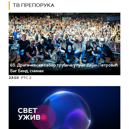
ТВ ПРЕПОРУКА
65. Драгачевски сабор трубача у гучи: Дејан Петровић
Биг Бeнд, снимак
23:03
РТС 2