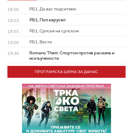
РБ1, Да вас подсетимо
18:00
РБ1, Поп карусел
18:03
РБ1, Српски на српском
18:55
РБ1, Вести
19:00
Romano Them: Спортом против расизма и
19:30
искључености
ПРОГРАМСКА ШЕМА ЗА ДАНАС