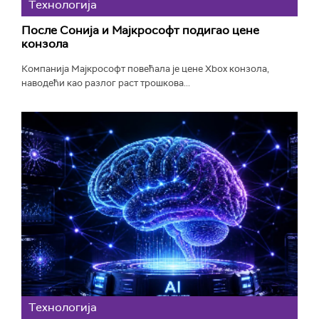
Технологијa
После Сонија и Мајкрософт подигао цене
конзола
Компанија Мајкрософт повећала је цене Xbox конзола,
наводећи као разлог раст трошкова...
Технологијa