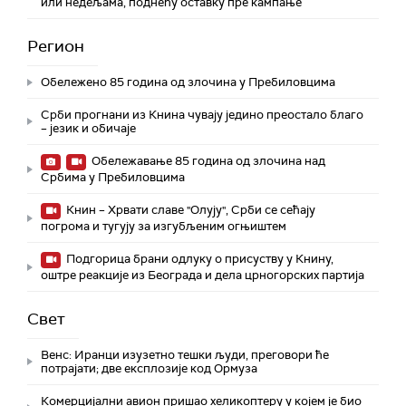
или недељама, поднећу оставку пре кампање
Регион
Обележено 85 година од злочина у Пребиловцима
Срби прогнани из Книна чувају једино преостало благо
– језик и обичаје
Обележавање 85 година од злочина над
Србима у Пребиловцима
Книн – Хрвати славе "Олују", Срби се сећају
погрома и тугују за изгубљеним огњиштем
Подгорица брани одлуку о присуству у Книну,
оштре реакције из Београда и дела црногорских партија
Свет
Венс: Иранци изузетно тешки људи, преговори ће
потрајати; две експлозије код Ормуза
Комерцијални авион пришао хеликоптеру у којем је био