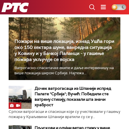
РТС
Пожари на више локација, изнад Ушћа гори
око 150 хектара шуме, ванредна ситуација
у Ковину и у Бачкој Паланци - у гашење
пожара укључује се војска
Ватрогасно-спасилачке екипе и даље интервенишу на
више локација широм Србије. Најтежа...
Дочек ватрогасаца из Шпаније испред
Палате "Србија"; Вучић: Победили сте
ватрену стихију, показали шта значи
храброст
Српски ватрогасци и спасиоци који су учествовали у гашењу
пожара у Краљевини Шпанији вратили су се у...
Пљускови и олујни ветар стижу у више