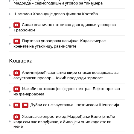
Мадрида – седмогодишњи уговор за тинејџера
Шампион Холандије довео Филипа Костића
Салах званично потписао двогодишњи уговор са
Трабзоном
Партизан упозорава навијаче: Када вечерас
кренете на утакмицу, размислите
Кошарка
Алимпијевић саопштио шири списак кошаркаша за
августовски прозор - Јокић предводи "орлове"
Макаби потписао још једног центра - Бејкот прешао
из Фенербахчеа
Дубаи се не зауставља - потписао и Шенгелија
Хезоња се опростио од Мадриђана: Било је ноћи
када сам вас излуђивао, а било је и оних када сте ви
мене