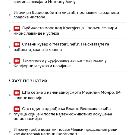
светиња освајали Источну Азију
Италијан бацио добитни листић, пронашли га радници
градске чистоће
Љубичасто море код Крагујевца – пољем се шири
мирис лаванде и успеха
Славни кувар о "MasterChefu": Не схватајте га
озбиљно, храна је хладна
Такмичење у сурфовању за псе – на плажи у
Калфорнији гужва и навијање
Свет познатих
Шта се зна о изненадној смрти Мерилин Монро, 64
године касније
Сто година од рођења Власте Велисављевића –
глумца који је и после најтежих животних искушења
остао насмејан
И њему треба додатни посао: Чешки председник ради
као фотограф на трци Формуле 1