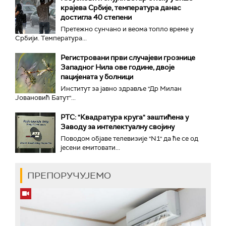
крајева Србије, температура данас
достигла 40 степени
Претежно сунчано и веома топло време у
Србији. Температура...
Регистровани први случајеви грознице
Западног Нила ове године, двоје
пацијената у болници
Институт за јавно здравље "Др Милан
Јовановић Батут"...
РТС: "Квадратура круга" заштићена у
Заводу за интелектуалну својину
Поводом објаве телевизије "N1" да ће се од
јесени емитовати...
ПРЕПОРУЧУЈЕМО