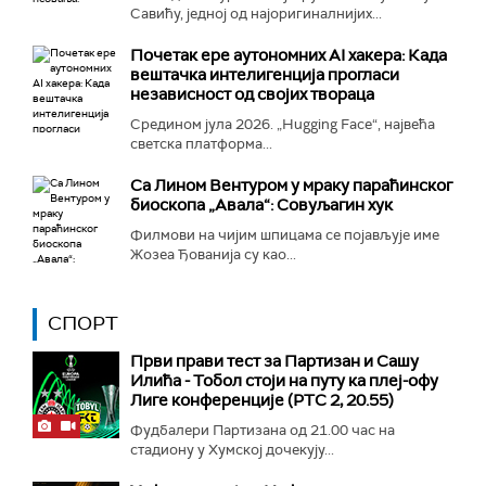
Савићу, једној од најоригиналнијих...
Почетак ере аутономних AI хакера: Када
вештачка интелигенција прогласи
независност од својих твораца
Средином јула 2026. „Hugging Face“, највећа
светска платформа...
Са Лином Вентуром у мраку параћинског
биоскопа „Авала“: Совуљагин хук
Филмови на чијим шпицама се појављује име
Жозеа Ђованија су као...
СПОРТ
Први прави тест за Партизан и Сашу
Илића - Тобол стоји на путу ка плеј-офу
Лиге конференције (РТС 2, 20.55)
Фудбалери Партизана од 21.00 час на
стадиону у Хумској дочекују...