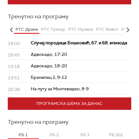
Тренутно на програму
етарац
РТС Драма
РТС Трезор
РТС Музика
РТС Живот
РТС Кла
Случај породице Бошковић, 67. и 68. епизода
18:00
Адвокадо, 17-20
18:45
Адвокадо, 18-20
19:18
Бранилац 2, 9-12
19:51
На путу за Монтевидео, 8-9
20:38
ПРОГРАМСКА ШЕМА ЗА ДАНАС
Тренутно на програму
РБ 1
РБ 2
РБ 3
РБ 202