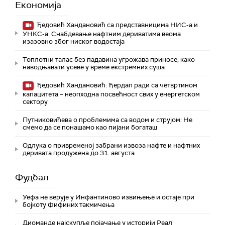
Економија
Ђедовић Хандановић са представницима НИС-а и
УНКС-а: Снабдевање нафтним дериватима веома
изазовно због ниског водостаја
Топлотни талас без падавина угрожава приносе, како
наводњавати усеве у време екстремних суша
Ђедовић Хандановић: Ђердап ради са четвртином
капацитета – неопходна посвећност свих у енергетском
сектору
Путниковићева о проблемима са водом и струјом: Не
смемо да се понашамо као пијани богаташ
Одлука о привременој забрани извоза нафте и нафтних
деривата продужена до 31. августа
Фудбал
Уефа не верује у Инфантиново извињење и остаје при
бојкоту Фифиних такмичења
Диоманде најскупље појачање у историји Реал