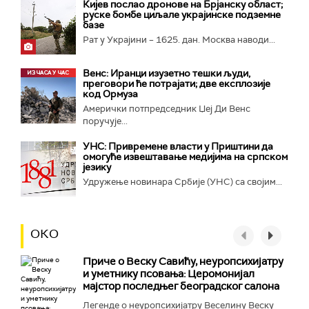
Кијев послао дронове на Брјанску област;
руске бомбе циљале украјинске подземне
базе
Рат у Украјини – 1625. дан. Москва наводи...
Венс: Иранци изузетно тешки људи,
преговори ће потрајати; две експлозије
код Ормуза
Амерички потпредседник Џеј Ди Венс
поручује...
УНС: Привремене власти у Приштини да
омогуће извештавање медијима на српском
језику
Удружење новинара Србије (УНС) са својим...
ОКО
Приче о Веску Савићу, неуропсихијатру
и уметнику псовања: Церомонијал
мајстор последњег београдског салона
Легенде о неуропсихијатру Веселину Веску