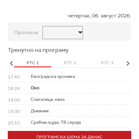
четвртак, 06. август 2026.
Прогноза
Тренутно на програму
HD
РТС 1
РТС 2
РТС 3
Р
Београдска хроника
17:45
Око
18:24
Слагалица, квиз
19:00
Дневник
19:30
Срећни људи, ТВ серија
20:10
ПРОГРАМСКА ШЕМА ЗА ДАНАС