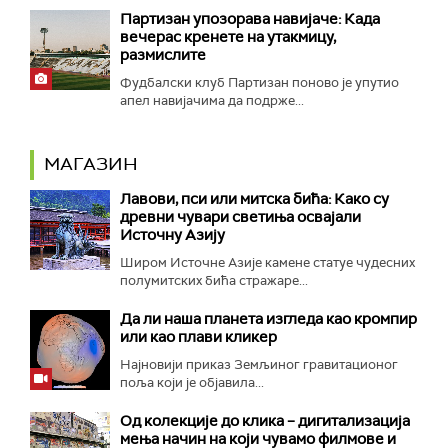
Партизан упозорава навијаче: Када
вечерас кренете на утакмицу,
размислите
Фудбалски клуб Партизан поново је упутио
апел навијачима да подрже...
МАГАЗИН
Лавови, пси или митска бића: Како су
древни чувари светиња освајали
Источну Азију
Широм Источне Азије камене статуе чудесних
полумитских бића стражаре...
Да ли наша планета изгледа као кромпир
или као плави кликер
Најновији приказ Земљиног гравитационог
поља који је објавила...
Од колекције до клика – дигитализација
мења начин на који чувамо филмове и