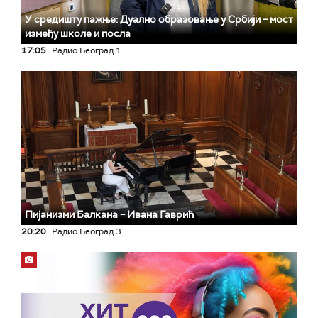
У средишту пажње: Дуално образовање у Србији – мост
између школе и посла
17:05
Радио Београд 1
Пијанизми Балкана – Ивана Гаврић
20:20
Радио Београд 3