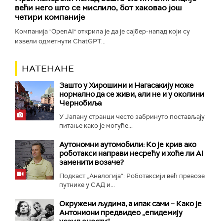
већи него што се мислило, бот хаковао још
четири компаније
Компанија "OpenAI" открила је да је сајбер-напад који су
извели одметнути ChatGPT...
НАТЕНАНЕ
Зашто у Хирошими и Нагасакију може
нормално да се живи, али не и у околини
Чернобиља
У Јапану странци често забринуто постављају
питање како је могуће...
Аутономни аутомобили: Ко је крив ако
роботакси направи несрећу и хоће ли AI
заменити возаче?
Подкаст „Аналогија“: Роботаксији већ превозе
путнике у САД и...
Окружени људима, а ипак сами – Како је
Антониони предвидео „епидемију