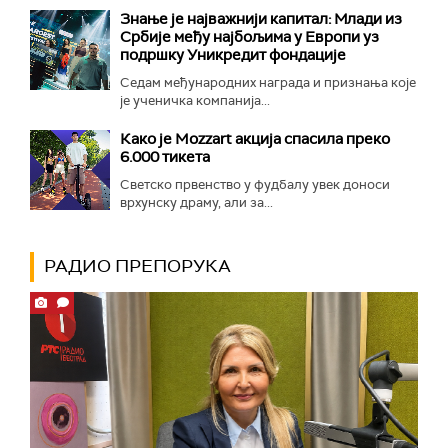
Знање је најважнији капитал: Млади из
Србије међу најбољима у Европи уз
подршку Уникредит фондације
Седам међународних награда и признања које
је ученичка компанија...
Како је Mozzart акција спасила преко
6.000 тикета
Светско првенство у фудбалу увек доноси
врхунску драму, али за...
РАДИО ПРЕПОРУКА