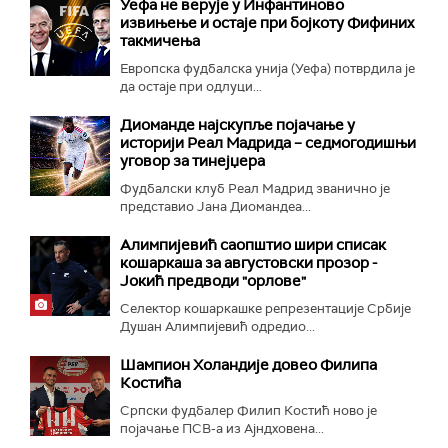
Уефа не верује у Инфантиново
извињење и остаје при бојкоту Фифиних
такмичења
Европска фудбалска унија (Уефа) потврдила је
да остаје при одлуци...
Диоманде најскупље појачање у
историји Реал Мадрида – седмогодишњи
уговор за тинејџера
Фудбалски клуб Реал Мадрид званично је
представио Јана Диомандеа...
Алимпијевић саопштио шири списак
кошаркаша за августовски прозор -
Јокић предводи "орлове"
Селектор кошаркашке репрезентације Србије
Душан Алимпијевић одредио...
Шампион Холандије довео Филипа
Костића
Српски фудбалер Филип Костић ново је
појачање ПСВ-а из Ајндховена...