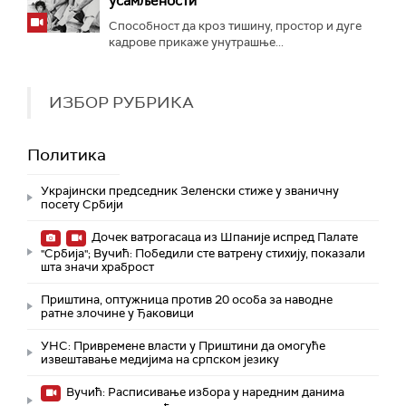
усамљености“
Способност да кроз тишину, простор и дуге
кадрове прикаже унутрашње...
ИЗБОР РУБРИКА
Политика
Украјински председник Зеленски стиже у званичну
посету Србији
Дочек ватрогасаца из Шпаније испред Палате
"Србија"; Вучић: Победили сте ватрену стихију, показали
шта значи храброст
Приштина, оптужница против 20 особа за наводне
ратне злочине у Ђаковици
УНС: Привремене власти у Приштини да омогуће
извештавање медијима на српском језику
Вучић: Расписивање избора у наредним данима