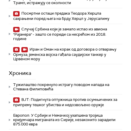
Трамп, истражују се околности
Посмртни остаци предака Теодора Херцла
сахрањени поред њега на брду Херцл у Јерусалиму
Случај Србина који је замало испао из авиона
"Рајанера" - зашто се пореди са несрећом из 2018.
године
Иран и Оман на корак од договора о отварању
Ормуза; jеменска војска гађала саудијски танкер у
Црвеном мору
Хроника
Тужилаштво покренуло истрагу поводом напада на
Стевана Филиповића
ВЈТ: Подигнута оптужница против осумњичених за
припрему тешког убиства и недозвољено оружје
Европол: У Србији и Немачкој ухапшена тројица
кријумчара миграната из Сирије, незаконито зарадили
875.000 евра