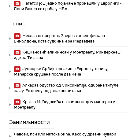
Нагетси још једно појачање пронашли у Евролиги -
Лони Вокер се враћа у НБА
Тенис
Неславан повратак Зверева после финала
Вимблдона, иста судбина и за Медведева
Кецмановић елиминсан у Монтреалу, Риндеркнеш
иде на Тијафоа
Јуниорке Србије првакиње Европе у тенису,
Мађарска срушена после два меча
Алкараз одустао од Синсинатија, одбрана титуле
на Ју-Ес опену под знаком питања
Крај за Међедовића на самом старту мастерса у
Монтреалу
Занимљивости
Лавови, пси или митска бића: Како су древни чувари