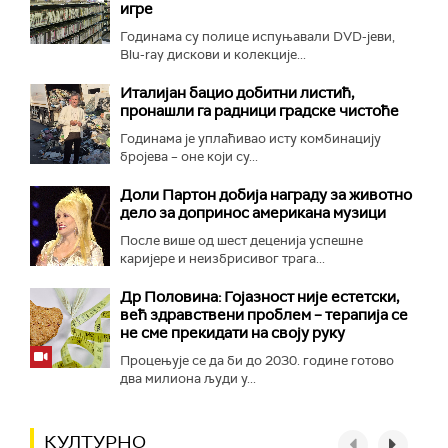
игре
Годинама су полице испуњавали DVD-јеви,
Blu-ray дискови и колекције...
Италијан бацио добитни листић,
пронашли га радници градске чистоће
Годинама је уплаћивао исту комбинацију
бројева – оне који су...
Доли Партон добија награду за животно
дело за допринос американа музици
После више од шест деценија успешне
каријере и неизбрисивог трага...
Др Половина: Гојазност није естетски,
већ здравствени проблем – терапија се
не сме прекидати на своју руку
Процењује се да би до 2030. године готово
два милиона људи у...
КУЛТУРНО