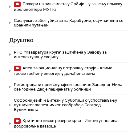
Пожари на више места у Србији – у гашењу помажу
и хеликоптери МУП-а
Саслушање због убиства на Карабурми, осумњичени се
бранили ћутањем
Друштво
РТС: "Квадратура круга" заштићена у Заводу за
интелектуалну својину
Апел за рационалну потрошњу струје – климе
троше трећину енергије у домаћинствима
Регистровани први случајеви грознице Западног Нила
ове године, двоје пацијената у болници
Софронијевић и Витези у Суботици о успостављању
путничког железничког саобраћаја Београд–
Будимпешта
Критично ниске резерве крви - Институт позива
добровољне даваоце