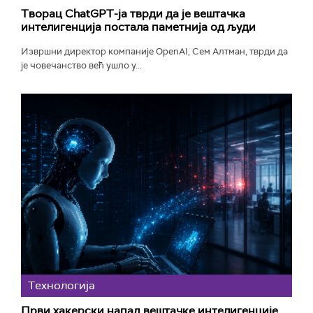
Творац ChatGPT-ја тврди да је вештачка
интелигенција постала паметнија од људи
Извршни директор компаније OpenAI, Сем Алтман, тврди да
је човечанство већ ушло у...
Технологијa
Први хакерски напад вештачке интелигенције