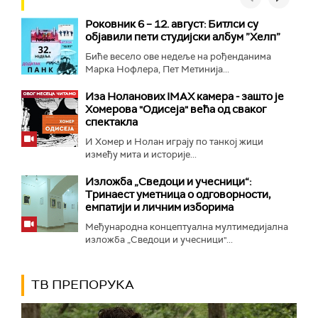
Роковник 6 – 12. август: Битлси су
објавили пети студијски албум ”Хелп”
Биће весело ове недеље на рођенданима
Марка Нофлера, Пет Метинија...
Иза Ноланових IMAX камера - зашто је
Хомерова "Одисеја" већа од сваког
спектакла
И Хомер и Нолан играју по танкој жици
између мита и историје...
Изложба „Сведоци и учесници“:
Тринаест уметница о одговорности,
емпатији и личним изборима
Међународна концептуална мултимедијална
изложба „Сведоци и учесници"...
ТВ ПРЕПОРУКА