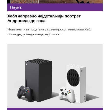
Наука
Хабл направио најдетаљнији портрет
Андромеде до сада
Нова анализа података са свемирског телескопа Хабл
показује да Андромеда, најближа...