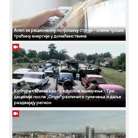
Апел за рационалну потрошњу струје – климе троше
трећину енергије у домаћинствима
Култура сећања као предуслов помирења ­- Три
деценије после „Олује“ различита тумачења и даље
раздвајају регион