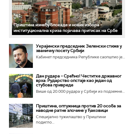
Приштина између блокаде и нових избора –
институционална криза појачава притисак на Србе
Украјински председник Зеленски стиже у
званичну посету Србији
Кабинет председника Републике саопштио је...
Дан рудара – Срећно! Честитке државног
врха: Рударство опстаје као један од
стубова привреде
Више од 20.000 рудара у Србији из подземне...
Приштина, оптужница против 20 особа за
наводне ратне злочине у Ђаковици
Специјално тужилаштво у Приштини
подигло...