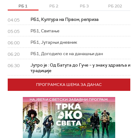
РБ 1
РБ 2
РБ 3
РБ 202
РБ1, Култура на Првом, реприза
04:05
РБ1, Свитање
05:05
РБ1, Јутарњи дневник
06:00
РБ1, Догодило се на данашњи дан
06:20
Јутро је : Од Батута до Гуче – у знаку здравља и
06:30
традиције
ПРОГРАМСКА ШЕМА ЗА ДАНАС