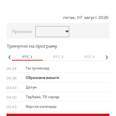
петак, 07. август 2026.
Прогноза
Тренутно на програму
HD
РТС 1
РТС 2
РТС 3
Р
Гастромонад
04:24
Образовне вињете
04:38
Датум
04:43
Тврђава, ТВ серија
04:50
Верски календар
05:43