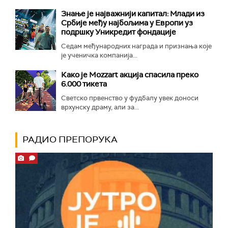
Знање је најважнији капитал: Млади из
Србије међу најбољима у Европи уз
подршку Уникредит фондације
Седам међународних награда и признања које
је ученичка компанија...
Како је Mozzart акција спасила преко
6.000 тикета
Светско првенство у фудбалу увек доноси
врхунску драму, али за...
РАДИО ПРЕПОРУКА