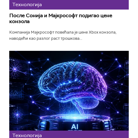
Технологијa
После Сонија и Мајкрософт подигао цене
конзола
Компанија Мајкрософт повећала је цене Xbox конзола,
наводећи као разлог раст трошкова...
Технологијa