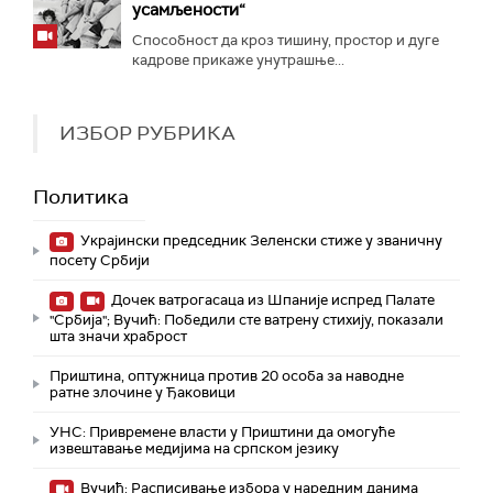
усамљености“
Способност да кроз тишину, простор и дуге
кадрове прикаже унутрашње...
ИЗБОР РУБРИКА
Политика
Украјински председник Зеленски стиже у званичну
посету Србији
Дочек ватрогасаца из Шпаније испред Палате
"Србија"; Вучић: Победили сте ватрену стихију, показали
шта значи храброст
Приштина, оптужница против 20 особа за наводне
ратне злочине у Ђаковици
УНС: Привремене власти у Приштини да омогуће
извештавање медијима на српском језику
Вучић: Расписивање избора у наредним данима