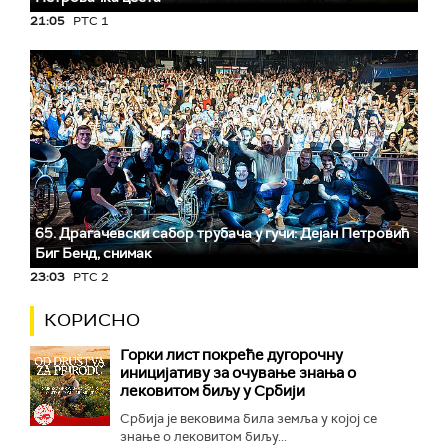
21:05
РТС 1
65. Драгачевски сабор трубача у гучи: Дејан Петровић
Биг Бeнд, снимак
23:03
РТС 2
КОРИСНО
Горки лист покреће дугорочну
иницијативу за очување знања о
лековитом биљу у Србији
Србија је вековима била земља у којој се
знање о лековитом биљу...