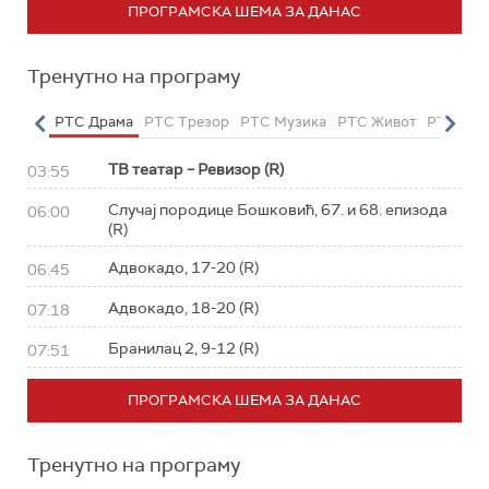
ПРОГРАМСКА ШЕМА ЗА ДАНАС
Тренутно на програму
етарац
РТС Драма
РТС Трезор
РТС Музика
РТС Живот
РТС Кла
ТВ театар – Ревизор (R)
03:55
Случај породице Бошковић, 67. и 68. епизода
06:00
(R)
Адвокадо, 17-20 (R)
06:45
Адвокадо, 18-20 (R)
07:18
Бранилац 2, 9-12 (R)
07:51
ПРОГРАМСКА ШЕМА ЗА ДАНАС
Тренутно на програму