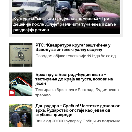
Култура сећања као предуслов помирења ­- Три
деценије после „Олује“ различита тумачења и даље
раздвајају регион
РТС: "Квадратура круга" заштићена у
Заводу за интелектуалну својину
Поводом објаве телевизије "N1" да ће се од...
Брза пруга Београд–Будимпешта –
тестирања до краја августа, возови на
јесен
Тестирања брзе пруге Београд–Будимпешта
требало...
Дан рудара – Срећно! Честитке државног
врха: Рударство опстаје као један од
стубова привреде
Више од 20.000 рудара у Србији из подземне...