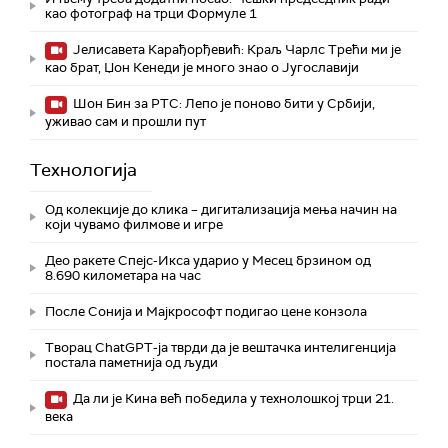
као фотограф на трци Формуле 1
Јелисавета Карађорђевић: Краљ Чарлс Трећи ми је
као брат, Џон Кенеди је много знао о Југославији
Шон Бин за РТС: Лепо је поново бити у Србији,
уживао сам и прошли пут
Технологијa
Од колекције до клика – дигитализација мења начин на
који чувамо филмове и игре
Део ракете Спејс-Икса ударио у Месец брзином од
8.690 километара на час
После Сонија и Мајкрософт подигао цене конзола
Творац ChatGPT-ја тврди да је вештачка интелигенција
постала паметнија од људи
Да ли је Кина већ победила у технолошкој трци 21.
века