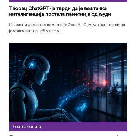
Творац ChatGPT-ја тврди да је вештачка
интелигенција постала паметнија од људи
Извршни директор компаније OpenAI, Сем Алтман, тврди да
је човечанство већ ушло у...
Технологијa