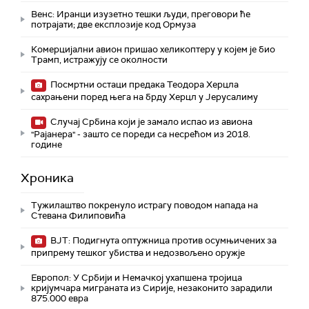
Венс: Иранци изузетно тешки људи, преговори ће
потрајати; две експлозије код Ормуза
Комерцијални авион пришао хеликоптеру у којем је био
Трамп, истражују се околности
Посмртни остаци предака Теодора Херцла
сахрањени поред њега на брду Херцл у Јерусалиму
Случај Србина који је замало испао из авиона
"Рајанера" - зашто се пореди са несрећом из 2018.
године
Хроника
Тужилаштво покренуло истрагу поводом напада на
Стевана Филиповића
ВЈТ: Подигнута оптужница против осумњичених за
припрему тешког убиства и недозвољено оружје
Европол: У Србији и Немачкој ухапшена тројица
кријумчара миграната из Сирије, незаконито зарадили
875.000 евра