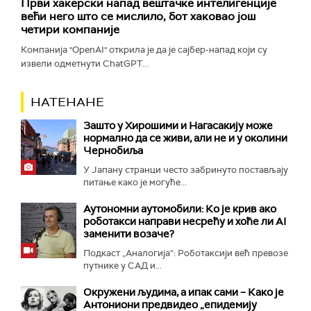
Први хакерски напад вештачке интелигенције
већи него што се мислило, бот хаковао још
четири компаније
Компанија "OpenAI" открила је да је сајбер-напад који су
извели одметнути ChatGPT...
НАТЕНАНЕ
Зашто у Хирошими и Нагасакију може
нормално да се живи, али не и у околини
Чернобиља
У Јапану странци често забринуто постављају
питање како је могуће...
Аутономни аутомобили: Ко је крив ако
роботакси направи несрећу и хоће ли AI
заменити возаче?
Подкаст „Аналогија“: Роботаксији већ превозе
путнике у САД и...
Окружени људима, а ипак сами – Како је
Антониони предвидео „епидемију