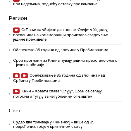
или недељама, поднећу оставку пре кампање
Регион
Сећање на убијене дан после "Олује" у Уздољу,
посланица на комеморацији прочитала сведочење
једине преживеле
Обележено 85 година од злочина у Пребиловцима
Срби прогнани из Книна чувају једино преостало благо
– језик и обичаје
Обележавање 85 година од злочина над
Србима у Пребиловцима
Книн – Хрвати славе "Олују", Срби се сећају
погрома и тугују за изгубљеним огњиштем
Свет
Судар два трамваја у Немачкој – више од 25
повређених, троје у критичном стању