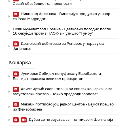
Савић обезбедио гол предности
Ништа од Арсенала - Винисијус продужио уговор
са Реал Мадридом
Нови муњевит гол Србина - Цветковић погодио после
16 секунди против ПАОК-а и утишао "Тумбу"
Драгојевић дебитовао за Ренџерс у поразу од
Јагјелоње
Кошарка
Јуниорке Србије у полуфиналу Евробаскета,
Белгија поражена великим преокретом
Алимпијевић саопштио шири списак кошаркаша за
августовски прозор - Јокић предводи "орлове"
Макаби потписао још једног центра - Бејкот прешао
из Фенербахчеа
Дубаи се не зауставља - потписао и Шенгелија