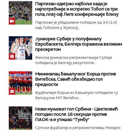
Партизан одиграо најбоље када је
најпотребније и испратио Тобол са три
гола, плеј-оф Лиге конференције близу
Партизан је убедљивом победом од 3:0 (1:0)
над Тоболом у Хумској...
Јуниорке Србије у полуфиналу
Евробаскета, Белгија поражена великим
преокретом
Женска јуниорска репрезентација Србије
победила је Белгију резултатом...
Минималац бањалучког Борца против
Витебска, Савић обезбедио гол
предности
Фудбалери Борца из Бањалуке победили су
белоруски МЛ Витебск...
Нови муњевит гол Србина - Цветковић
погодио после 16 секунди против
ПАОК-а и утишао "Тумбу"
Српски фудбалер и репрезентативац Михајло