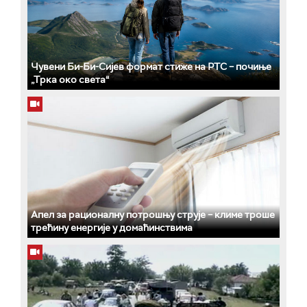
Чувени Би-Би-Сијев формат стиже на РТС – почиње
„Трка око света“
Апел за рационалну потрошњу струје – климе троше
трећину енергије у домаћинствима