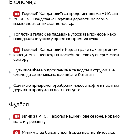
Економија
Ђедовић Хандановић са представницима НИС-а и
УНКС-а: Снабдевање нафтним дериватима веома
изазовно због ниског водостаја
Топлотни талас без падавина угрожава приносе, како
наводњавати усеве у време екстремних суша
Ђедовић Хандановић: Ђердап ради са четвртином
капацитета – неопходна посвећност свих у енергетском
сектору
Путниковићева о проблемима са водом и струјом: Не
смемо да се понашамо као пијани богаташ
Одлука о привременој забрани извоза нафте и нафтних
деривата продужена до 31. августа
Фудбал
Илић за РТС: Најбољи наш меч ове сезоне, морамо
исто и у реваншу
Минималац бањалучког Борца против Витебска,