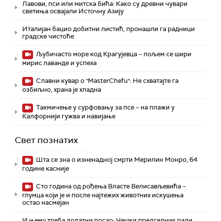
Лавови, пси или митска бића: Како су древни чувари
светиња освајали Источну Азију
Италијан бацио добитни листић, пронашли га радници
градске чистоће
Љубичасто море код Крагујевца – пољем се шири
мирис лаванде и успеха
Славни кувар о "MasterChefu": Не схватајте га
озбиљно, храна је хладна
Такмичење у сурфовању за псе – на плажи у
Калфорнији гужва и навијање
Свет познатих
Шта се зна о изненадној смрти Мерилин Монро, 64
године касније
Сто година од рођења Власте Велисављевића –
глумца који је и после најтежих животних искушења
остао насмејан
И њему треба додатни посао: Чешки председник ради