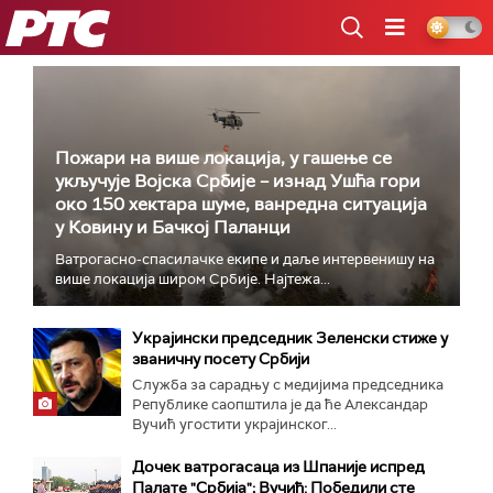
РТС
Пожари на више локација, у гашење се
укључује Војска Србије – изнад Ушћа гори
око 150 хектара шуме, ванредна ситуација
у Ковину и Бачкој Паланци
Ватрогасно-спасилачке екипе и даље интервенишу на
више локација широм Србије. Најтежа...
Украјински председник Зеленски стиже у
званичну посету Србији
Служба за сарадњу с медијима председника
Републике саопштила је да ће Александар
Вучић угостити украјинског...
Дочек ватрогасаца из Шпаније испред
Палате "Србија"; Вучић: Победили сте