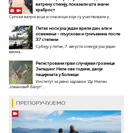
ватрену стихију, показали шта значи
храброст
Српски ватрогасци и спасиоци који су учествовали у...
Петак носи још један врели дан, али и
освежење – пљускови и грмљавина после
37 степени
Србију у петак, 7. августа очекује још један
веома...
Регистровани први случајеви грознице
Западног Нила ове године, двоје
пацијената у болници
Институт за јавно здравље "Др Милан
Јовановић Батут"...
ПРЕПОРУЧУЈЕМО