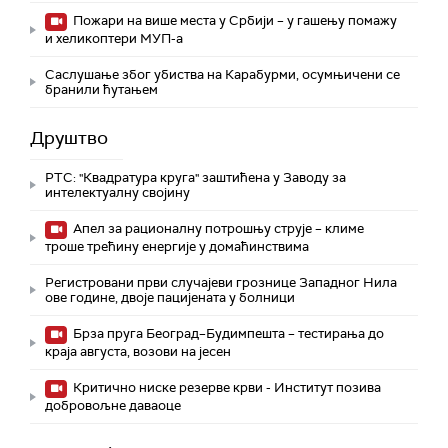
Пожари на више места у Србији – у гашењу помажу
и хеликоптери МУП-а
Саслушање због убиства на Карабурми, осумњичени се
бранили ћутањем
Друштво
РТС: "Квадратура круга" заштићена у Заводу за
интелектуалну својину
Апел за рационалну потрошњу струје – климе
троше трећину енергије у домаћинствима
Регистровани први случајеви грознице Западног Нила
ове године, двоје пацијената у болници
Брза пруга Београд–Будимпешта – тестирања до
краја августа, возови на јесен
Критично ниске резерве крви - Институт позива
добровољне даваоце