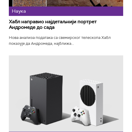
Наука
Хабл направио најдетаљнији портрет
Андромеде до сада
Нова анализа података са свемирског телескопа Хабл
показује да Андромеда, најближа...