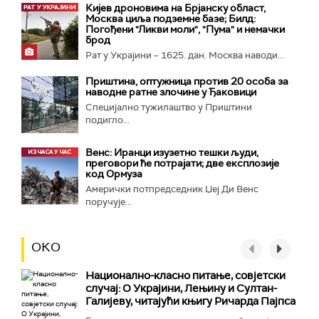
Кијев дроновима на Брјанску област,
Москва циља подземне базе; Билд:
Погођени "Ликви моли", "Пума" и немачки
брод
Рат у Украјини – 1625. дан. Москва наводи...
Приштина, оптужница против 20 особа за
наводне ратне злочине у Ђаковици
Специјално тужилаштво у Приштини
подигло...
Венс: Иранци изузетно тешки људи,
преговори ће потрајати; две експлозије
код Ормуза
Амерички потпредседник Џеј Ди Венс
поручује...
ОКО
Национално-класнo питање, совјетски
случај: О Украјини, Лењину и Султан-
Галијеву, читајући књигу Ричарда Пајпса