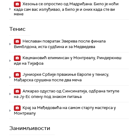
Хезоња се опростио од Мадриђана: Било је ноћи
када сам вас излуђивао, а било је и оних када сте ви
мене
Тенис
Неславан повратак Зверева после финала
Вимблдона, иста судбина и за Медведева
Кецмановић елиминсан у Монтреалу, Риндеркнеш
иде на Тијафоа
Јуниорке Србије првакиње Европе у тенису,
Мађарска срушена после два меча
Алкараз одустао од Синсинатија, одбрана титуле
на Ју-Ес опену под знаком питања
Крај за Међедовића на самом старту мастерса у
Монтреалу
Занимљивости