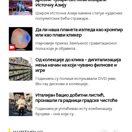
Источну Азију
Широм Источне Азије камене статуе чудесних
полумитских бића стражаре...
Да ли наша планета изгледа као кромпир
или као плави кликер
Најновији приказ Земљиног гравитационог
поља који је објавила...
Од колекције до клика – дигитализација
мења начин на који чувамо филмове и
игре
Годинама су полице испуњавали DVD-јеви,
Blu-ray дискови и колекције...
Италијан бацио добитни листић,
пронашли га радници градске чистоће
Годинама је уплаћивао исту комбинацију
бројева – оне који су...