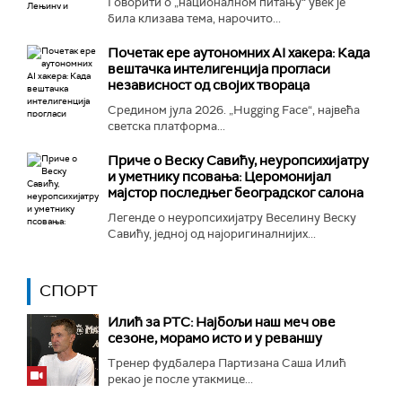
Говорити о „националном питању“ увек је
била клизава тема, нарочито...
Почетак ере аутономних AI хакера: Када
вештачка интелигенција прогласи
независност од својих твораца
Средином јула 2026. „Hugging Face“, највећа
светска платформа...
Приче о Веску Савићу, неуропсихијатру
и уметнику псовања: Церомонијал
мајстор последњег београдског салона
Легенде о неуропсихијатру Веселину Веску
Савићу, једној од најоригиналнијих...
СПОРТ
Илић за РТС: Најбољи наш меч ове
сезоне, морамо исто и у реваншу
Тренер фудбалера Партизана Саша Илић
рекао је после утакмице...