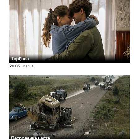
Тврђава
20:05
РТС 1
Петровачка цеста