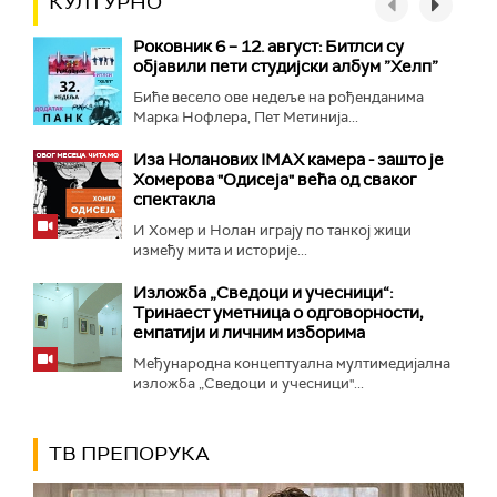
КУЛТУРНО
Роковник 6 – 12. август: Битлси су
објавили пети студијски албум ”Хелп”
Биће весело ове недеље на рођенданима
Марка Нофлера, Пет Метинија...
Иза Ноланових IMAX камера - зашто је
Хомерова "Одисеја" већа од сваког
спектакла
И Хомер и Нолан играју по танкој жици
између мита и историје...
Изложба „Сведоци и учесници“:
Тринаест уметница о одговорности,
емпатији и личним изборима
Међународна концептуална мултимедијална
изложба „Сведоци и учесници"...
ТВ ПРЕПОРУКА