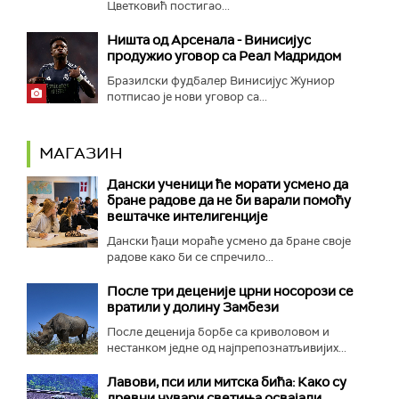
Цветковић постигао...
Ништа од Арсенала - Винисијус
продужио уговор са Реал Мадридом
Бразилски фудбалер Винисијус Жуниор
потписао је нови уговор са...
МАГАЗИН
Дански ученици ће морати усмено да
бране радове да не би варали помоћу
вештачке интелигенције
Дански ђаци мораће усмено да бране своје
радове како би се спречило...
После три деценије црни носорози се
вратили у долину Замбези
После деценија борбе са криволовом и
нестанком једне од најпрепознатљивијих...
Лавови, пси или митска бића: Како су
древни чувари светиња освајали