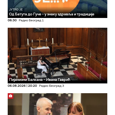
ЈУТРО ЈЕ
Од Батута до Гуче – у знаку здравља и традиције
06:30
Радио Београд 1
Пијанизми Балкана – Ивана Гаврић
06.08.2026 | 20:20
Радио Београд 3