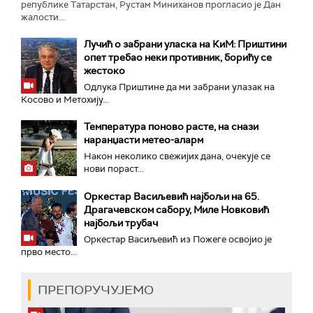
републике Татарстан, Рустам Миниханов прогласио је Дан
жалости...
Лучић о забрани уласка на КиМ: Приштини
опет требао неки противник, борићу се
жестоко
Одлука Приштине да ми забрани улазак на
Косово и Метохију...
Температура поново расте, на снази
наранџасти метео-аларм
Након неколико свежијих дана, очекује се
нови пораст...
Оркестар Васиљевић најбољи на 65.
Драгачевском сабору, Миле Новковић
најбољи трубач
Оркестар Васиљевић из Пожеге освојио је
прво место...
ПРЕПОРУЧУЈЕМО