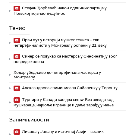
Стефан Ђорђевић након одличних партија у
Пољској појачао Будућност
Тенис
Први пут у историји мушког тениса – сви
четвртфиналисти у Монтреалу рођени у 21. веку
Синер се повукао са мастерса у Синсинатију због
повреде колена
Ходар убедљиво до четвртфинала мастерса у
Монтреалу
Александрова елиминисала Сабаленку у Торонту
Турнири у Канади као два света: Без звезда код
мушкараца, најбоље играчице и даље зарађују мање
Занимљивости
Лисица у Јапану и источној Азији – весник