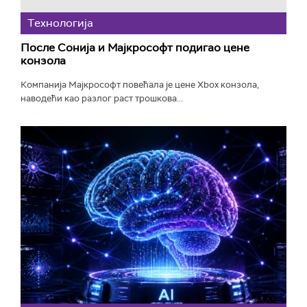
Технологијa
После Сонија и Мајкрософт подигао цене
конзола
Компанија Мајкрософт повећала је цене Xbox конзола,
наводећи као разлог раст трошкова...