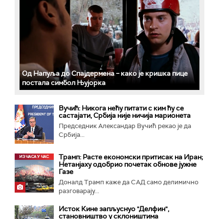
Од Напуља до Спајдермена – како је кришка пице
постала симбол Њујорка
Вучић: Никога нећу питати с ким ћу се
састајати, Србија није ничија марионета
Председник Александар Вучић рекао је да
Србија...
Трамп: Расте економски притисак на Иран;
Нетанјаху одобрио почетак обнове јужне
Газе
Доналд Трамп каже да САД само делимично
разговарају...
Исток Кине запљуснуо "Делфин",
становништво у склоништима