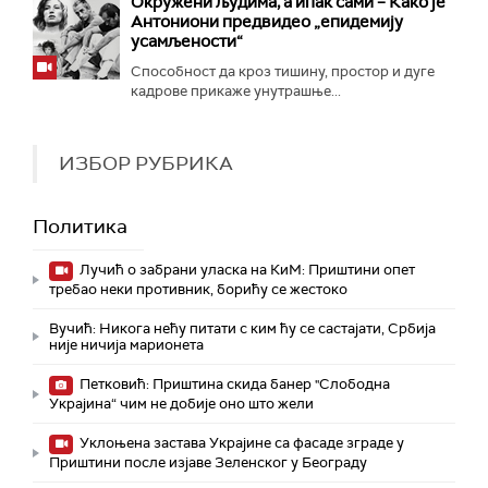
Окружени људима, а ипак сами – Како је
Антониони предвидео „епидемију
усамљености“
Способност да кроз тишину, простор и дуге
кадрове прикаже унутрашње...
ИЗБОР РУБРИКА
Политика
Лучић о забрани уласка на КиМ: Приштини опет
требао неки противник, борићу се жестоко
Вучић: Никога нећу питати с ким ћу се састајати, Србија
није ничија марионета
Петковић: Приштина скида банер "Слободна
Украјина“ чим не добије оно што жели
Уклоњена застава Украјине са фасаде зграде у
Приштини после изјаве Зеленског у Београду