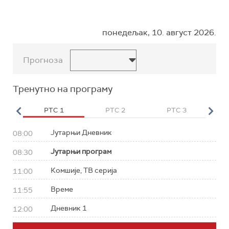
понедељак, 10. август 2026.
Прогноза
Тренутно на програму
HD
РТС 1
РТС 2
РТС 3
Р
Јутарњи Дневник
08:00
Јутарњи програм
08:30
Комшије, ТВ серија
11:00
Време
11:55
Дневник 1
12:00