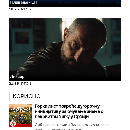
Пливање - ЕП
18:25
РТС 2
Лихвар
21:53
РТС 1
КОРИСНО
Горки лист покреће дугорочну
иницијативу за очување знања о
лековитом биљу у Србији
Србија је вековима била земља у којој се
знање о лековитом биљу...