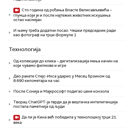
Сто година од рођења Власте Велисављевића –
глумца који је и после најтежих животних искушења
остао насмејан
И њему треба додатни посао: Чешки председник ради
као фотограф на трци Формуле 1
Технологијa
Од колекције до клика – дигитализација мења начин на
који чувамо филмове и игре
Део ракете Спејс-Икса ударио у Месец брзином од
8.690 километара на час
После Сонија и Мајкрософт подигао цене конзола
Творац ChatGPT-ја тврди да је вештачка интелигенција
постала паметнија од људи
Да ли је Кина већ победила у технолошкој трци 21.
века