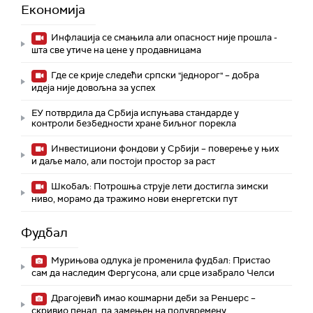
Економија
Инфлација се смањила али опасност није прошла -
шта све утиче на цене у продавницама
Где се крије следећи српски "једнорог" – добра
идеја није довољна за успех
ЕУ потврдила да Србија испуњава стандарде у
контроли безбедности хране биљног порекла
Инвестициони фондови у Србији – поверење у њих
и даље мало, али постоји простор за раст
Шкобаљ: Потрошња струје лети достигла зимски
ниво, морамо да тражимо нови енергетски пут
Фудбал
Мурињова одлука је променила фудбал: Пристао
сам да наследим Фергусона, али срце изабрало Челси
Драгојевић имао кошмарни деби за Ренџерс –
скривио пенал, па замењен на полувремену