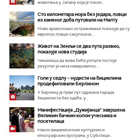
животиња у Јапану која је током...
Сто километара мора без једара, ловци
из каменог доба путовали на Малту
Ново археолошко истраживање показује да су
европскi ловци-сакупљачи...
Живот на Земљи се два пута развио,
показује нова студија
Чињеница да жива бића уопште постоје
резултат је низа невероватно...
Голи у седлу – нудисти на бициклима
продефиловали Берлином
У Берлину је први пут одржана парада
бициклиста без одеће, у...
Манифестација „Дужијанца“ завршена
Великим бачким колом учесника и
посетилаца
Након вишемесечних културних и
етнографских програма, у Суботици...