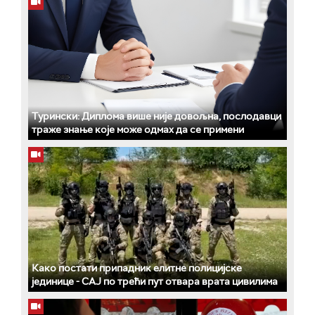
Турински: Диплома више није довољна, послодавци
траже знање које може одмах да се примени
Како постати припадник елитне полицијске
јединице - СAJ по трећи пут отвара врата цивилима