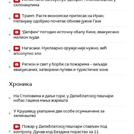
склоништима
Трамп: Расте економски притисак на Иран;
Нетанјаху одобрио почетак обнове јужне Газе
"Делфин" погодио источну обалу Кине, евакуисано
милион људи
Нагасаки: Нуклеарно оружје није нужно, већ
апсолутно зло
Регион и свет у борби са пожарима – хиљаде
евакуисаних, затворени путеви и туристичке зоне
Хроника
На Столовима и даље гори, у Делиблатској пешчари
ноћас гашена мања жаришта
У Крушевцу ухапшене две особе осумњичене за
зеленаштво
Пожар у Делиблатској пешчари стављен под
контролу; Дунав код Бездана порастао за 11