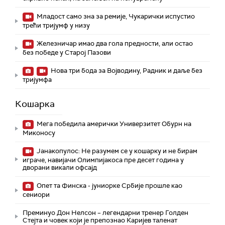
Младост само зна за ремије, Чукарички испустио
трећи тријумф у низу
Железничар имао два гола предности, али остао
без победе у Старој Пазови
Нова три бода за Војводину, Радник и даље без
тријумфа
Кошарка
Мега победила амерички Универзитет Обурн на
Миконосу
Јанакопулос: Не разумем се у кошарку и не бирам
играче, навијачи Олимпијакоса пре десет година у
дворани викали офсајд
Опет та Финска - јуниорке Србије прошле као
сениори
Преминуо Дон Нелсон – легендарни тренер Голден
Стејта и човек који је препознао Каријев таленат