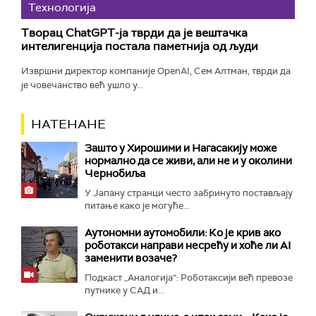
Технологијa
Творац ChatGPT-ја тврди да је вештачка
интелигенција постала паметнија од људи
Извршни директор компаније OpenAI, Сем Алтман, тврди да
је човечанство већ ушло у...
НАТЕНАНЕ
Зашто у Хирошими и Нагасакију може
нормално да се живи, али не и у околини
Чернобиља
У Јапану странци често забринуто постављају
питање како је могуће...
Аутономни аутомобили: Ко је крив ако
роботакси направи несрећу и хоће ли AI
заменити возаче?
Подкаст „Аналогија“: Роботаксији већ превозе
путнике у САД и...