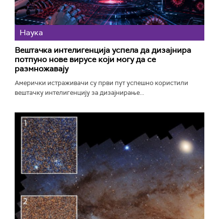
Наука
Вештачка интелигенција успела да дизајнира
потпуно нове вирусе који могу да се
размножавају
Амерички истраживачи су први пут успешно користили
вештачку интелигенцију за дизајнирање...