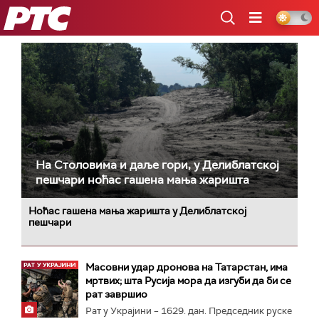
РТС
На Столовима и даље гори, у Делиблатској
пешчари ноћас гашена мања жаришта
Ноћас гашена мања жаришта у Делиблатској
пешчари
Масовни удар дронова на Татарстан, има
мртвих; шта Русија мора да изгуби да би се
рат завршио
Рат у Украјини – 1629. дан. Председник руске