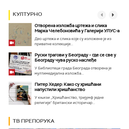
КУЛТУРНО
Отворена изложба цртежа и слика
Марка Челебоновића у Галерији УЛУС-а
Део цртежа и слика које су изложене је из
приватне колекције...
Руски трагови у Београду – где се све у
Београду чува руско наслеђе
У Библиотеци града Београда отворена је
мултимедијална изложба...
Питер Хедер: Како су хришћани
напустили хришћанство
У књизи „Хришћанство, тријумф једне
религије“ британски историчар...
ТВ ПРЕПОРУКА