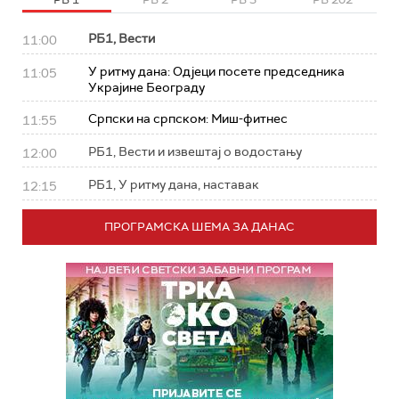
РБ1, Вести
11:00
У ритму дана: Од‌јеци посете председника
11:05
Украјине Београду
Српски на српском: Миш-фитнес
11:55
РБ1, Вести и извештај о водостању
12:00
РБ1, У ритму дана, наставак
12:15
ПРОГРАМСКА ШЕМА ЗА ДАНАС