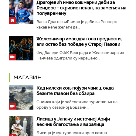
Драгојевић имао кошмарни деби за
Ренџерс – скривио пенал, па замењен на
полувремену
Вања Драгојевић имао је деби за Ренџерс
какав неће желети да...
Железничар имао два гола предности,
али остао без победе у Старој Пазови
Фудбалери ОФК Београда и Железничара из
Панчева одиграли су нерешено...
МАГАЗИН
Кад нилски коњ појури чамац, онда
бежите главом без обзира
Снимак који је забележила туристкиња на
броду у северној Боцвани...
Лисица у Јапану и источној Азији –
весник благостања и варалица
Лисица је културолошки врло важна