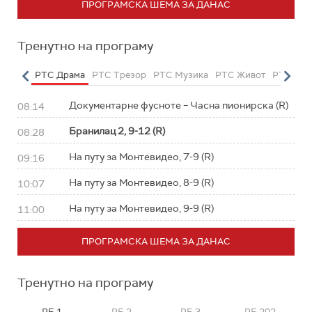
ПРОГРАМСКА ШЕМА ЗА ДАНАС
Тренутно на програму
етарац
РТС Драма
РТС Трезор
РТС Музика
РТС Живот
РТС Кла
Документарне фусноте – Часна пионирска (R)
08:14
Бранилац 2, 9-12 (R)
08:28
На путу за Монтевидео, 7-9 (R)
09:16
На путу за Монтевидео, 8-9 (R)
10:07
На путу за Монтевидео, 9-9 (R)
11:00
ПРОГРАМСКА ШЕМА ЗА ДАНАС
Тренутно на програму
РБ 1
РБ 2
РБ 3
РБ 202