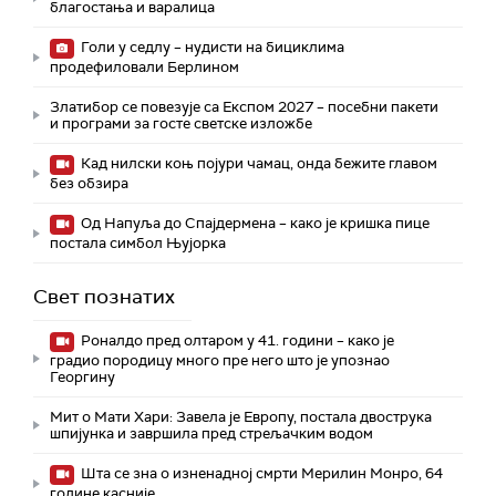
благостања и варалица
Голи у седлу – нудисти на бициклима
продефиловали Берлином
Златибор се повезује са Експом 2027 – посебни пакети
и програми за госте светске изложбе
Кад нилски коњ појури чамац, онда бежите главом
без обзира
Од Напуља до Спајдермена – како је кришка пице
постала симбол Њујорка
Свет познатих
Роналдо пред олтаром у 41. години – како је
градио породицу много пре него што је упознао
Георгину
Мит о Мати Хари: Завела је Европу, постала двострука
шпијунка и завршила пред стрељачким водом
Шта се зна о изненадној смрти Мерилин Монро, 64
године касније