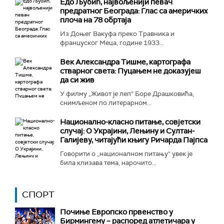
Едо Љубић, највољенији певач
предратног Београда: Глас са америчких
плоча на 78 обртаја
Из Доњег Вакуфа преко Травника и
француског Меца, године 1933...
Век Александра Тишме, картографа
стварног света: Пуцањем не доказујеш
да си жив
У филму „Живот је леп“ Боре Драшковића,
снимљеном по литерарном...
Национално-класнo питање, совјетски
случај: О Украјини, Лењину и Султан-
Галијеву, читајући књигу Ричарда Пајпса
Говорити о „националном питању“ увек је
била клизава тема, нарочито...
СПОРТ
Почиње Европско првенство у
Бирмингему – распоред атлетичара у