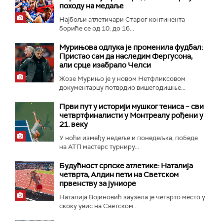
походу на медаље
Најбољи атлетичари Старог континента
бориће се од 10. до 16...
Мурињова одлука је променила фудбал:
Пристао сам да наследим Фергусона,
али срце изабрало Челси
Жозе Мурињо је у новом Нетфликсовом
документарцу потврдио вишегодишње...
Први пут у историји мушког тениса – сви
четвртфиналисти у Монтреалу рођени у
21. веку
У ноћи између недеље и понедељка, победе
на АТП мастерс турниру...
Будућност српске атлетике: Наталија
четврта, Алдин пети на Светском
првенству за јуниоре
Наталија Војиновић заузела је четврто место у
скоку увис на Светском...