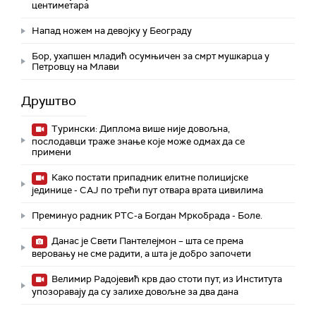
центиметара
Напад ножем на девојку у Београду
Бор, ухапшен младић осумњичен за смрт мушкарца у
Петровцу на Млави
Друштво
Турински: Диплома више није довољна,
послодавци траже знање које може одмах да се
примени
Како постати припадник елитне полицијске
јединице - СAJ по трећи пут отвара врата цивилима
Преминуо радник РТС-а Богдан Мркобрада - Боле.
Данас је Свети Пантелејмон – шта се према
веровању не сме радити, а шта је добро започети
Велимир Радојевић крв дао стоти пут, из Института
упозоравају да су залихе довољне за два дана