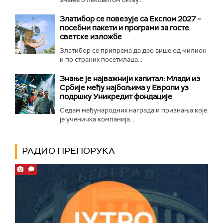
Златибор се повезује са Експом 2027 –
посебни пакети и програми за госте
светске изложбе
Златибор се припрема да део више од милион
и по страних посетилаца...
Знање је најважнији капитал: Млади из
Србије међу најбољима у Европи уз
подршку Уникредит фондације
Седам међународних награда и признања које
је ученичка компанија...
РАДИО ПРЕПОРУКА