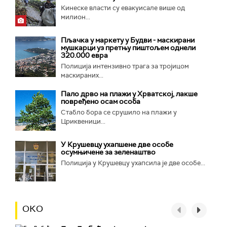
Кинеске власти су евакуисале више од
милион...
Пљачка у маркету у Будви - маскирани
мушкарци уз претњу пиштољем однели
320.000 евра
Полиција интензивно трага за тројицом
маскираних...
Пало дрво на плажи у Хрватској, лакше
повређено осам особа
Стабло бора се срушило на плажи у
Цриквеници...
У Крушевцу ухапшене две особе
осумњичене за зеленаштво
Полиција у Крушевцу ухапсила је две особе...
ОКО