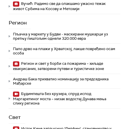
Вучић: Радимо све да олакшамо ужасно тежак
живот Србима на Косову и Метохији
Регион
Пљачка у маркету у Будви - маскирани мушкарци уз
претњу пиштољем однели 320.000 евра
Пало дрво на плажи у Хрватској, лакше повређено осам
особа
Регион и свет у борби са пожарима – хиљаде
евакуисаних, затворени путеви и туристичке зоне
Андраш Бака прихватио номинацију за председника
Мађарске
Будимпешта без крузера, спруд испод
Маргаретиног моста – низак водостај Дунава мења
слику региона
Свет
Исток Кине запљуснуо "Делфин", становништво у