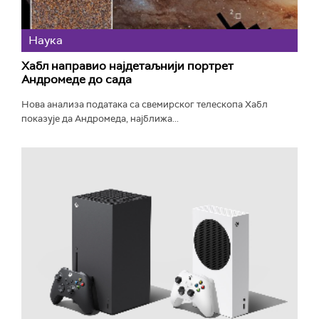
Наука
Хабл направио најдетаљнији портрет
Андромеде до сада
Нова анализа података са свемирског телескопа Хабл
показује да Андромеда, најближа...