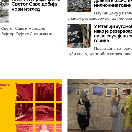
древни екосистем
рема одређеним...
Светог Саве добија
милионима годин
нови изглед
Научници су у изо
сланом резервоару испод глечера 
У Италији аутомо
 Светог Саве и Народне
иако је резервоар
бије уређује се Светосавски
више случајева 
, према најавама, добити нове
горива
не, камерну сцену...
После сипања гори
губи снагу, аутомобил се зауставља