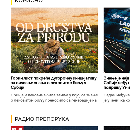
КОРИСНО
Горки лист покреће дугорочну иницијативу
Знање је нај
за очување знања о лековитом биљу у
Србије међу 
Србији
подршку Уни
Србија је вековима била земља у којој се знање
Седам међуна
о лековитом биљу преносило са генерације на
је ученичка к
генерацију. Људи су познавали биљке које
Техничке школ
расту око њих, знали...
Новог Сада осв
РАДИО ПРЕПОРУКА