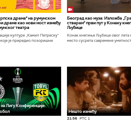
рпска драма“ на румунском
Београд као муза: Изложба „Гра
ири драме као нови мост између
стварам“ први пут у Конаку кне
мунског театра
Љубице
ције културе „Камил Петреску“
Конак кнегиње Љубице овог лета 
 које је приредио позоришни
место сусрета савремене уметност
-а Слободан Савић, представља
историјског наслеђа. Изложба „Бе
ску драмску књижевност...
у коме стварам", је традиционални.
 за Лигу Конференције:
Тобол
Нешто између
21:56
РТС 1