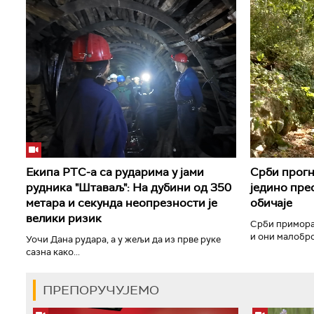
Екипа РТС-а са рударима у јами
Срби прогн
рудника "Штаваљ": На дубини од 350
једино прео
метара и секунда неопрезности је
обичаје
велики ризик
Срби примора
и они малоброј
Уочи Дана рудара, а у жељи да из прве руке
сазна како...
ПРЕПОРУЧУЈЕМО