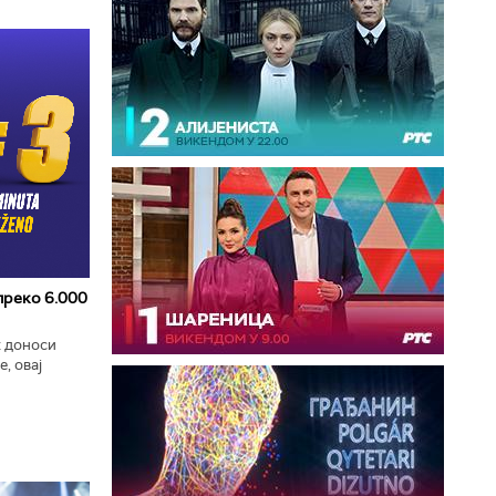
 преко 6.000
к доноси
, овај
zart
ла...