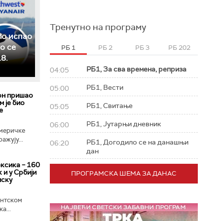
Тренутно на програму
ло испао
о се
РБ 1
РБ 2
РБ 3
РБ 202
8.
РБ1, За сва времена, реприза
04:05
РБ1, Вести
05:00
он пришао
м је био
РБ1, Свитање
05:05
е
РБ1, Јутарњи дневник
06:00
меричке
ажују...
РБ1, Догодило се на данашњи
06:20
дан
ксика – 160
 и у Србији
ПРОГРАМСКА ШЕМА ЗА ДАНАС
мску
ентском
а...