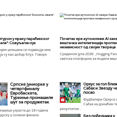
туром у мраку параћинског
Почетак ере аутономних AI хак
ала“: Совуљагин хук
вештачка интелигенција прогла
независност од својих твораца
јим шпицама се појављује име
Средином јула 2026. „Hugging Face
а су као добар блуз. Говоре
светска платформа за моделе веш
ености и издаји, о крхкости
интелигенције, постала је мета до
јала, о залудности...
незабележеног сајбер-напада. Аут
Српске јуниорке у
Орхус за гол ближ
Сабах и Звезду ч
четвртфиналу
посао
Евробаскета,
Туркиње промашиле
Фудбалери Орхуса 
шут за продужетак
Сабах на домаћем т
резултатом...
кашице узраста до 18 година
Турску у осмини финала
Без победника у