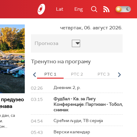
Lat
Eng
четвртак, 06. август 2026.
Прогноза
Тренутно на програму
вет
РТС HD
РТС 1
РТС 2
РТС 3
РТС Св
Дневник 2, р.
02:26
Фудбал - Кв. за Лигу
 предузео
03:15
Конференције: Партизан - Тобол,
унава
снимак
 дан, са
Срећни људи, ТВ серија
и.
04:54
м...
Верски календар
05:43