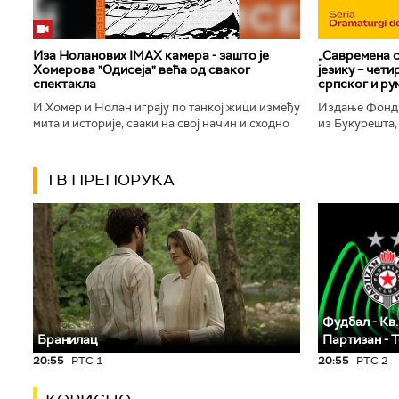
Иза Ноланових IMAX камера - зашто је
„Савремена с
Хомерова "Одисеја" већа од сваког
језику – чет
спектакла
српског и ру
И Хомер и Нолан играју по танкој жици између
Издање Фонда
мита и историје, сваки на свој начин и сходно
из Букурешта,
духу свог времена. Овај други је направио
критичар РТС
филм који је после...
савремену срп
ТВ ПРЕПОРУКА
Фудбал - Кв.
Бранилац
Партизан - 
20:55
РТС 1
20:55
РТС 2