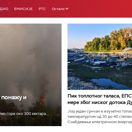
АДИО
ЕМИСИЈЕ
РТС
Остало
РТС 3
РТС С
Пик топлотног таласа, ЕПС
у помажу и
мере због ниског дотока Д
Још један сунчан и изузетно топао
о гори око 300 хектара...
температуртом од 35 до 40 степен
Снабдевање електричном енергијо