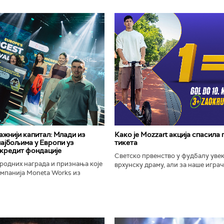
важнији капитал: Млади из
Како је Mozzart акција спасила
најбољима у Европи уз
тикета
кредит фондације
Светско првенство у фудбалу уве
родних награда и признања које
врхунску драму, али за наше играче
омпанија Moneta Works из
шампионат остаће упамћен по Moz
е "Милева Марић Ајнштајн" из
промоцији која је потпуно промени
ојила на највећем...