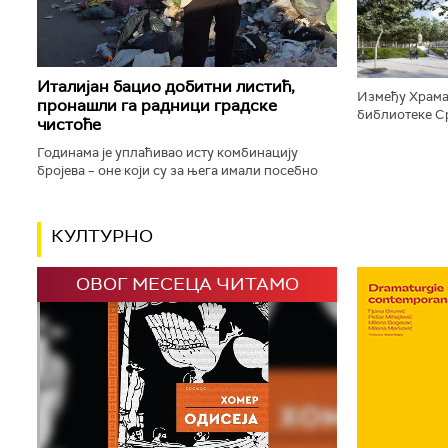
дизајниране п
Италијан бацио добитни листић,
Између Храма
пронашли га радници градске
библиотеке Ср
чистоће
плато, који ће
зелене површи
Годинама је уплаћивао исту комбинацију
бројева – оне који су за њега имали посебно
значење јер су били везани за успомену на
драгу особу. Сваки пут исти...
КУЛТУРНО
ОВОГ МЕСЕЦА ЧИТАМО