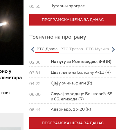
Јутарњи програм
05:55
ПРОГРАМСКА ШЕМА ЗА ДАНАС
Тренутно на програму
о
РТС Полетарац
РТС Драма
РТС Трезор
РТС Музика
РТС Жив
На путу за Монтевидео, 8-9 (R)
02:38
рио у
Цват липе на Балкану, 4-13 (R)
03:31
илометара
Сјај у очима, филм (R)
04:22
паније
Случај породице Бошковић, 65.
06:00
и 66. епизода (R)
Адвокадо, 15-20 (R)
06:44
ПРОГРАМСКА ШЕМА ЗА ДАНАС