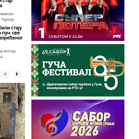
 стар
а
лованом
Тејлор...
били стају
 пун: све
разређеног
ва мотор
...