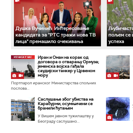
Душка Вучинић: Интересовање
Љубичасто
кандидата за "РТС тражи нова ТВ
пољем се 
лица" премашило очекивања
успеха
Иран и Оман на корак од
договора о отварању Ормуза;
jеменска војска гађала
саудијски танкер у Црвеном
мору
Портпарол иранског Министарства спољних
послова...
Саслушање због убиства на
Карабурми, осумњичени се
бранили ћутањем
У Вишем јавном тужилаштву у
Београду саслушано...