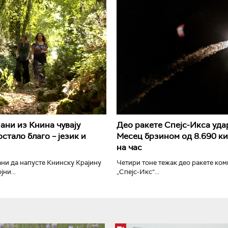
РТС Класика
РТС Кол
ани из Книна чувају
Део ракете Спејс-Икса уда
стало благо – језик и
Месец брзином од 8.690 к
на час
ни да напусте Книнску Крајину
Четири тоне тежак део ракете ком
ни...
„Спејс-Икс“...