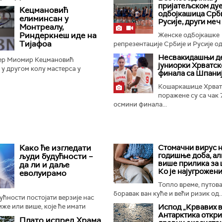
 70:67 у Стокхолму...
пријатељском ду
Кецмановић
одбојкашица Срби
елиминсан у
Русије, други меч
Монтреалу,
Риндеркнеш иде на
Женске одбојкашке
Тијафоа
репрезентације Србије и Русије оди
Несвакидашњи д
ер Миомир Кецмановић
јуниорки Хрватск
 у другом колу мастерса у
финала са Шпани
разом од Француза Артура
зултатом 6:7 (5:7), 6:4 и 6:4...
Кошаркашице Хрват
поражене су са чак 
осмини финала...
Како ће изгледати
Стомачни вирус н
годишње доба, ал
људи будућности –
више прилика за
да ли и даље
Ко је најугрожени
еволуирамо
Топло време, путов
боравак ван куће и већи ризик од..
дућности постојати верзије нас
иже или више, које ће имати
Испод „Крвавих 
Антарктика откр
бине или ће чак бити генетски
Плато испред Храма