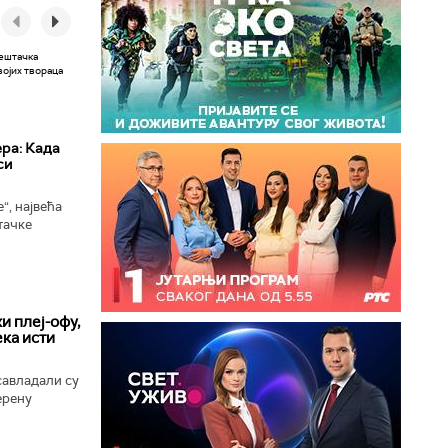
ера: Када
си
“, највећа
тачке
 сада
ономни...
и плеј-офу,
ека исти
савладали су
ерену