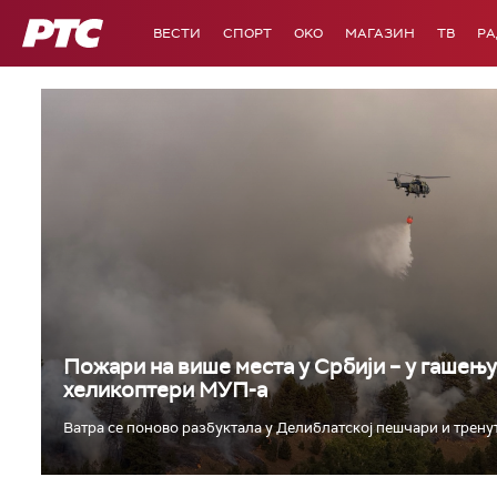
РТС
ВЕСТИ
СПОРТ
OKO
МАГАЗИН
ТВ
Р
Пожари на више места у Србији – у гашењ
хеликоптери МУП-а
Ватра се поново разбуктала у Делиблатској пешчари и тренутн