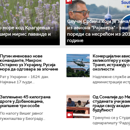
Случај Србина који је зама
 море код Крагујевца –
из авиона "Рајанера" - зашт
шири мирис лаванде и
пореди са несрећом из 201
године
Путин именовао нове
Комерцијални ави
команданте; Макрон:
хеликоптеру у које
Остајемо уз Украјину, Русија
Трамп, истражују с
мора да одговара за злочине
околности
Рат у Украјини – 1624. дан.
Надлежне службе а
Најмање 17 људи...
администрације истр
Заплењено 45 килограма
Од Сомалије до Ме
дроге у Добановцима,
студената учи језик
ухапшене три особе
гради своју акаде
будућност
По налогу Вишег јавног
Тренутно се у Студ
тужилаштва у Београду...
одмаралишту "Радојк