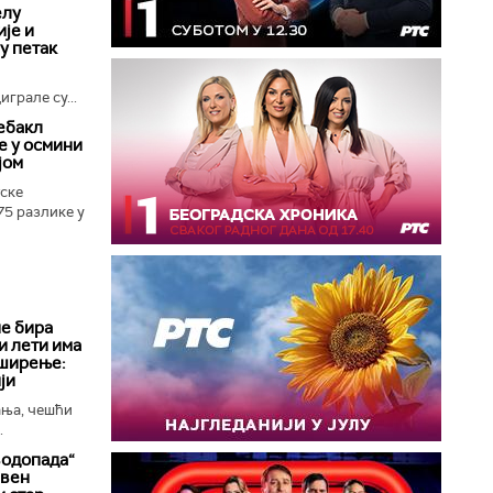
елу
је и
 у петак
грале су...
ебакл
е у осмини
јом
ске
75 разлике у
е бира
и лети има
 ширење:
ји
ања, чешћи
.
водопада“
ивен