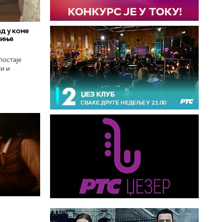
д у коме
гиње
постаје
и и
оград, град
..