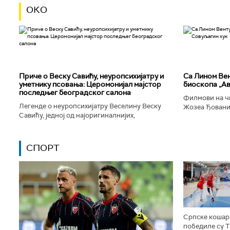
ОКО
Приче о Веску Савићу, неуропсихијатру и
Са Лином Вен
уметнику псовања: Церомонијал мајстор
биоскопа „Ав
последњег београдског салона
Филмови на чи
Легенде о неуропсихијатру Веселину Веску
Жозеа Ђованиј
Савићу, једној од најоригиналнијих,
нешто о усамљ
најколоритнијих, најраскошнијих,
људског матери
најконтроверзнијих и најлуђих особа у
Београду...
СПОРТ
Српске кошар
победиле су 