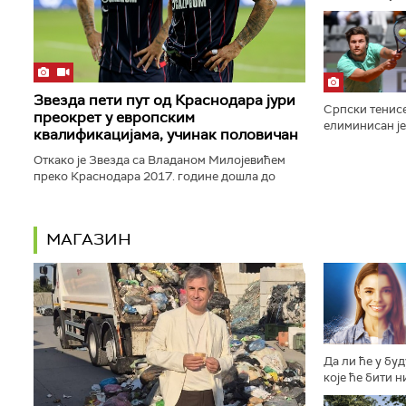
Евробаскета са
Звезда пети пут од Краснодара јури
Српски тенис
преокрет у европским
елиминисан је
квалификацијама, учинак половичан
Монтреалу по
Риндеркнеша ре
Откако је Звезда са Владаном Милојевићем
преко Краснодара 2017. године дошла до
Лиге Европе и преокренула своју судбину, још
три пута је била приморана...
МАГАЗИН
Да ли ће у бу
које ће бити н
другачије осо