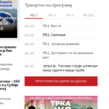
Тренутно на програму
РБ 1
РБ 2
РБ 3
РБ 202
ло испао
о се
РБ1, Вести
05:00
8.
РБ1, Свитање
05:05
РБ1, Јутарњи дневник
06:00
он пришао
м је био
РБ1, Догодило се на данашњи
06:20
е
дан
меричке
Јутро је : Уштеда струје, разводи
06:30
ажују...
пред судом и звуци трубе
ксика – 160
ПРОГРАМСКА ШЕМА ЗА ДАНАС
 и у Србији
мску
ентском
а...