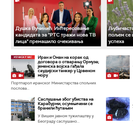
Душка Вучинић: Интересовање
Љубичасто
кандидата за "РТС тражи нова ТВ
пољем се 
лица" премашило очекивања
успеха
Иран и Оман на корак од
договора о отварању Ормуза;
jеменска војска гађала
саудијски танкер у Црвеном
мору
Портпарол иранског Министарства спољних
послова...
Саслушање због убиства на
Карабурми, осумњичени се
бранили ћутањем
У Вишем јавном тужилаштву у
Београду саслушано...