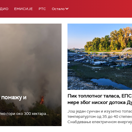
АДИО
ЕМИСИЈЕ
РТС
Остало
РТС 3
РТС С
Пик топлотног таласа, ЕПС
у помажу и
мере због ниског дотока Д
Још један сунчан и изузетно топао
о гори око 300 хектара...
температуртом од 35 до 40 степен
Снабдевање електричном енергијо