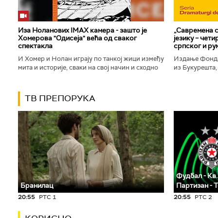
Иза Ноланових IMAX камера - зашто је
„Савремена с
Хомерова "Одисеја" већа од сваког
језику – чет
спектакла
српског и ру
И Хомер и Нолан играју по танкој жици између
Издање Фонда
мита и историје, сваки на свој начин и сходно
из Букурешта,
духу свог времена. Овај други је направио
критичар РТС
филм који је после...
савремену срп
ТВ ПРЕПОРУКА
Фудбал - Кв.
Бранилац
Партизан - 
20:55
РТС 1
20:55
РТС 2