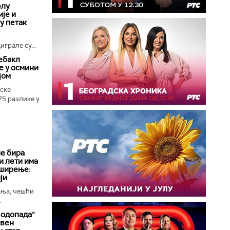
елу
је и
 у петак
грале су...
ебакл
е у осмини
јом
ске
75 разлике у
е бира
и лети има
 ширење:
ји
ања, чешћи
.
водопада“
ивен