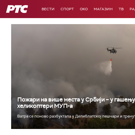
РТС
ВЕСТИ
СПОРТ
OKO
МАГАЗИН
ТВ
Р
Пожари на више места у Србији – у гашењ
хеликоптери МУП-а
Ватра се поново разбуктала у Делиблатској пешчари и тренутн