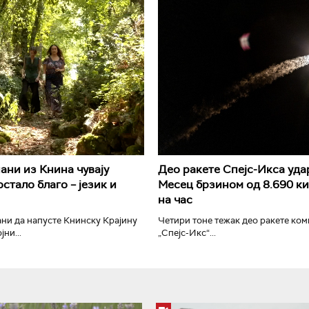
РТС Класика
РТС Кол
ани из Книна чувају
Део ракете Спејс-Икса уда
стало благо – језик и
Месец брзином од 8.690 к
на час
ни да напусте Книнску Крајину
Четири тоне тежак део ракете ком
ни...
„Спејс-Икс“...