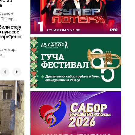
 стар
а
лованом
Тејлор...
били стају
 пун: све
разређеног
ва мотор
...