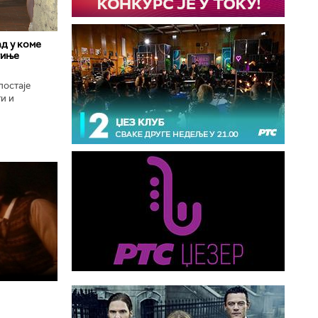
д у коме
гиње
постаје
и и
оград, град
..