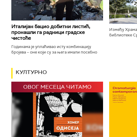
дизајниране п
Италијан бацио добитни листић,
Између Храма
пронашли га радници градске
библиотеке Ср
чистоће
плато, који ће
зелене површи
Годинама је уплаћивао исту комбинацију
бројева – оне који су за њега имали посебно
значење јер су били везани за успомену на
драгу особу. Сваки пут исти...
КУЛТУРНО
ОВОГ МЕСЕЦА ЧИТАМО