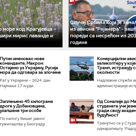
Случај Србина који је зама
 море код Крагујевца –
из авиона "Рајанера" - зашт
шири мирис лаванде и
пореди са несрећом из 201
године
Путин именовао нове
Комерцијални ави
команданте; Макрон:
хеликоптеру у које
Остајемо уз Украјину, Русија
Трамп, истражују с
мора да одговара за злочине
околности
Рат у Украјини – 1624. дан.
Надлежне службе а
Најмање 17 људи...
администрације истр
Заплењено 45 килограма
Од Сомалије до Ме
дроге у Добановцима,
студената учи језик
ухапшене три особе
гради своју акаде
будућност
По налогу Вишег јавног
Тренутно се у Студ
тужилаштва у Београду...
одмаралишту "Радојк