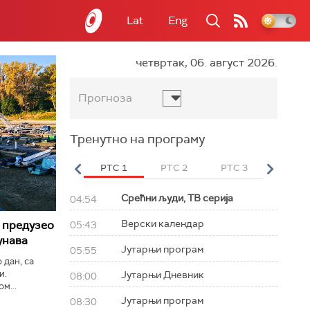
Lat
Eng
четвртак, 06. август 2026.
Прогноза
Тренутно на програму
вет
РТС HD
РТС 1
РТС 2
РТС 3
РТС Св
Срећни људи, ТВ серија
04:54
Верски календар
 предузео
05:43
унава
Јутарњи програм
05:55
 дан, са
и.
Јутарњи Дневник
08:00
м...
Јутарњи програм
08:30