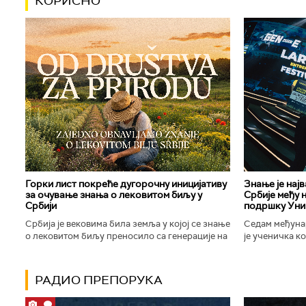
КОРИСНО
Горки лист покреће дугорочну иницијативу
Знање је нај
за очување знања о лековитом биљу у
Србије међу 
Србији
подршку Уни
Србија је вековима била земља у којој се знање
Седам међуна
о лековитом биљу преносило са генерације на
је ученичка к
генерацију. Људи су познавали биљке које
Техничке школ
расту око њих, знали...
Новог Сада осв
РАДИО ПРЕПОРУКА