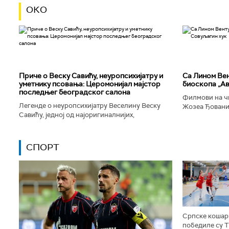
ОКО
Приче о Веску Савићу, неуропсихијатру и
Са Лином Вен
уметнику псовања: Церомонијал мајстор
биоскопа „Ав
последњег београдског салона
Филмови на чи
Легенде о неуропсихијатру Веселину Веску
Жозеа Ђованиј
Савићу, једној од најоригиналнијих,
нешто о усамљ
најколоритнијих, најраскошнијих,
људског матери
најконтроверзнијих и најлуђих особа у
Београду...
СПОРТ
Српске кошар
победиле су 