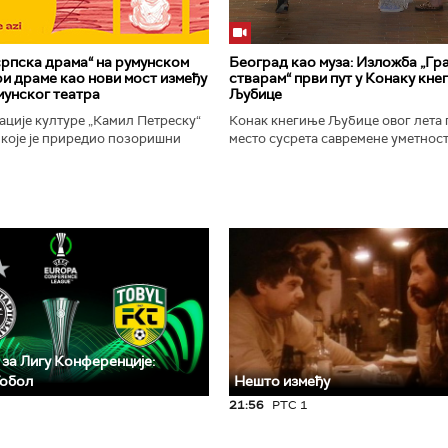
рпска драма“ на румунском
Београд као муза: Изложба „Гра
ири драме као нови мост између
стварам“ први пут у Конаку кне
мунског театра
Љубице
ције културе „Камил Петреску“
Конак кнегиње Љубице овог лета 
 које је приредио позоришни
место сусрета савремене уметност
-а Слободан Савић, представља
историјског наслеђа. Изложба „Бе
ску драмску књижевност...
у коме стварам", је традиционални.
 за Лигу Конференције:
Тобол
Нешто између
21:56
РТС 1