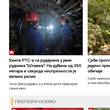
Екипа РТС-а са рударима у јами
Срби прогн
рудника "Штаваљ": На дубини од 350
једино прео
метара и секунда неопрезности је
обичаје
велики ризик
Срби примора
и они малоброј
Уочи Дана рудара, а у жељи да из прве руке
сазна како...
ПРЕПОРУЧУЈЕМО