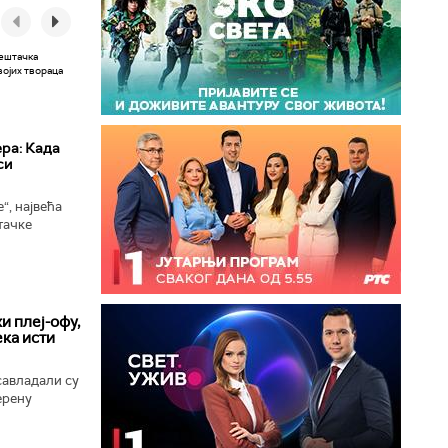
ера: Када
си
“, највећа
тачке
 сада
ономни...
и плеј-офу,
ека исти
савладали су
ерену