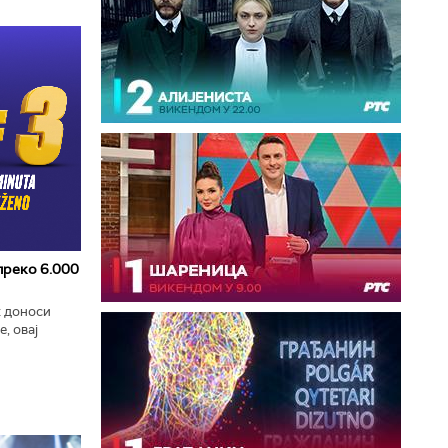
 преко 6.000
к доноси
, овај
zart
ла...