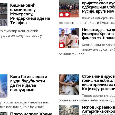
 70:67 у Стокхолму...
пријатељском ду
Кецмановић
одбојкашица Срби
елиминсан у
Русије, други меч
Монтреалу,
Риндеркнеш иде на
Женске одбојкашке
Тијафоа
репрезентације Србије и Русије оди
Несвакидашњи д
ер Миомир Кецмановић
јуниорки Хрватск
 у другом колу мастерса у
финала са Шпани
разом од Француза Артура
зултатом 6:7 (5:7), 6:4 и 6:4...
Кошаркашице Хрват
поражене су са чак 
осмини финала...
Како ће изгледати
Стомачни вирус н
годишње доба, ал
људи будућности –
више прилика за
да ли и даље
Ко је најугрожени
еволуирамо
Топло време, путов
боравак ван куће и већи ризик од..
дућности постојати верзије нас
иже или више, које ће имати
Испод „Крвавих 
Антарктика откр
бине или ће чак бити генетски
Плато испред Храма