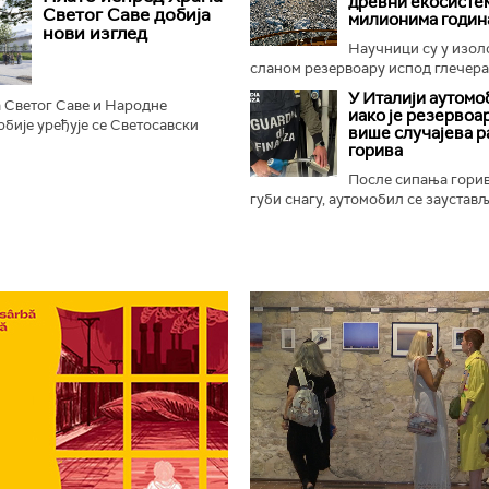
древни екосистем
рема одређеним...
Светог Саве добија
милионима годин
нови изглед
Научници су у изо
сланом резервоару испод глечера 
У Италији аутомо
 Светог Саве и Народне
иако је резервоар
бије уређује се Светосавски
више случајева 
, према најавама, добити нове
горива
не, камерну сцену...
После сипања гори
губи снагу, аутомобил се зауставља