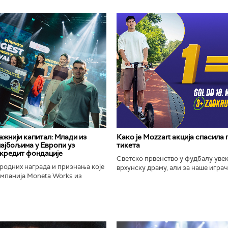
важнији капитал: Млади из
Како је Mozzart акција спасила
најбољима у Европи уз
тикета
кредит фондације
Светско првенство у фудбалу уве
родних награда и признања које
врхунску драму, али за наше играче
омпанија Moneta Works из
шампионат остаће упамћен по Moz
е "Милева Марић Ајнштајн" из
промоцији која је потпуно промени
ојила на највећем...