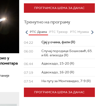
ПРОГРАМСКА ШЕМА ЗА ДАНАС
Тренутно на програму
о
РТС Полетарац
РТС Драма
РТС Трезор
РТС Музика
РТС Жив
Сјај у очима, филм (R)
04:22
Случај породице Бошковић, 65.
06:00
и 66. епизода (R)
рио у
илометара
Адвокадо, 15-20 (R)
06:44
Адвокадо, 16-20 (R)
07:19
паније
На путу за Монтевидео, 7-9 (R)
07:54
ПРОГРАМСКА ШЕМА ЗА ДАНАС