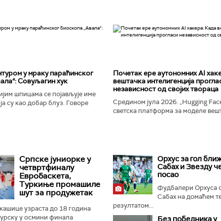
туром у мраку параћинског
Почетак ере аутономних AI хак
ала“: Совуљагин хук
вештачка интелигенција прогла
независност од својих твораца
јим шпицама се појављује име
Средином јула 2026. „Hugging Face
а су као добар блуз. Говоре
светска платформа за моделе веш
ености и издаји, о крхкости
интелигенције, постала је мета до
јала, о залудности...
незабележеног сајбер-напада. Аут
Српске јуниорке у
Орхус за гол ближ
Сабах и Звезду ч
четвртфиналу
посао
Евробаскета,
Туркиње промашиле
Фудбалери Орхуса 
шут за продужетак
Сабах на домаћем т
резултатом...
кашице узраста до 18 година
Турску у осмини финала
Без победника у