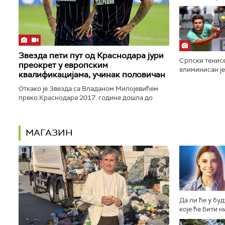
Евробаскета са
Звезда пети пут од Краснодара јури
Српски тенис
преокрет у европским
елиминисан је
квалификацијама, учинак половичан
Монтреалу по
Риндеркнеша ре
Откако је Звезда са Владаном Милојевићем
преко Краснодара 2017. године дошла до
Лиге Европе и преокренула своју судбину, још
три пута је била приморана...
МАГАЗИН
Да ли ће у бу
које ће бити н
другачије осо