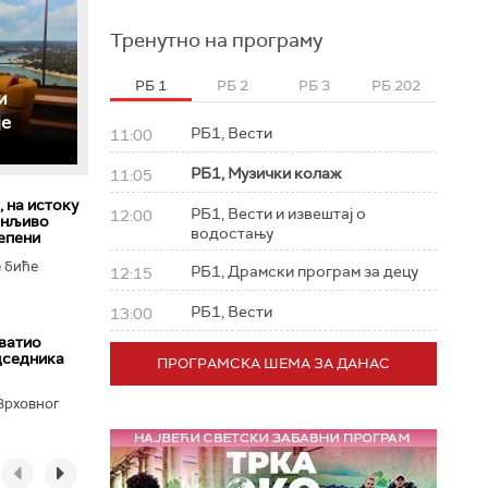
Тренутно на програму
РБ 1
РБ 2
РБ 3
РБ 202
и
је
РБ1, Вести
11:00
РБ1, Музички колаж
11:05
 на истоку
РБ1, Вести и извештај о
12:00
енљиво
водостању
тепени
е биће
РБ1, Драмски програм за децу
12:15
РБ1, Вести
13:00
ватио
дседника
ПРОГРАМСКА ШЕМА ЗА ДАНАС
Врховног