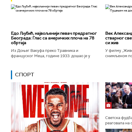
Едо Љубић, највољенији певач предратног
Век Алексан
Београда: Глас са америчких плоча на 78
стварног све
обртаја
си жив
Из Доњег Вакуфа преко Травника и
У филму „Живо
француског Меца, године 1933. дошао је у
снимљеном по
Београд и убрзо постао велика престоничка
Александра Т
музичка звезда. Певао је у најбољим...
којег игра Дра
СПОРТ
Светска фудба
реаговала на 
председника 