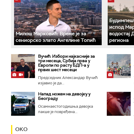
Будимпешт
испод Мар
Милош Марковић: Време је за
водостај 
сениорско злато Ангелине Топић
региона
Вучић: Избори најкасније за
три месеца, Србија прва у
Европи по расту БДП-а у
првих шест месеци
Председник Александар Вучић
изјавио је да...
Напад ножем на девојку у
Београду
Осамнаестогодишња девојка
лакше је повређена...
ОКО