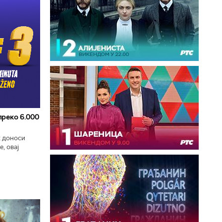
 преко 6.000
к доноси
, овај
zart
ла...