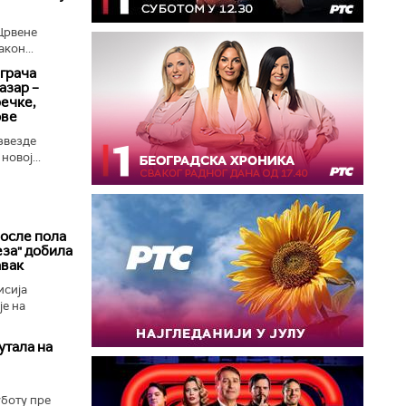
Црвене
кон...
играча
азар –
речке,
ове
звезде
овој...
после пола
еза" добила
авак
исија
је на
утала на
уботу пре