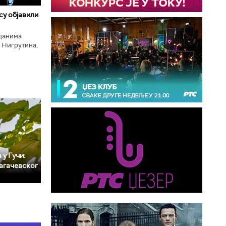
 су објавили
нданима
 Нигрутина,
тића, Николе
 у Гучи:
агачевског