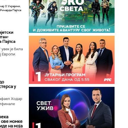
вјетски
лтан-
а Пајпса
увек је била
ј Европи.
ушењу да се
до
терса у
афаел Ходар
ртфинале
чека
 ове момке
 иде на моја