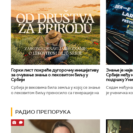
Горки лист покреће дугорочну иницијативу
Знање је нај
за очување знања о лековитом биљу у
Србије међу 
Србији
подршку Уни
Србија је вековима била земља у којој се знање
Седам међуна
о лековитом биљу преносило са генерације на
је ученичка к
генерацију. Људи су познавали биљке које
Техничке школ
расту око њих, знали...
Новог Сада осв
РАДИО ПРЕПОРУКА