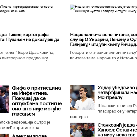
дра Тишме, картографа
Национално-класнo питање, со
та: Пуцањем не доказујеш да
случај: О Украјини, Лењину и Су
Галијеву, читајући књигу Ричард
т је леп“ Боре Драшковића,
Говорити о „националном питању“ 
 литерарном предлошку
клизава тема, нарочито у Источно
ишме, окорели криминалац Гара,
Ипак, нисам могао да одолим иск
ган Николић, каже...
вратим књизи Ричарда...
Фифа о притисцима
Ходар убедљиво 
четвртфинала мас
на Инфантина:
Монтреалу
Покушај да се
оптужбама постигне
Шпански тенисер Р
оно што није могуће
пласирао се у четв
гласањем
мастерса...
лска федерација оштро је
Станковић једва 
све веће притиске на
Хапоел: Оставите
Ђанија Инфантина, оцењујући да
на миру, нека све
Александрова