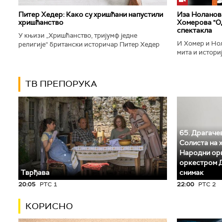
Питер Хедер: Како су хришћани напустили
Иза Ноланови
хришћанство
Хомерова "Од
спектакла
У књизи „Хришћанство, тријумф једне
И Хомер и Нол
религије“ британски историчар Питер Хедер
мита и историј
описује трансформацију хришћанства од
духу свог врем
блискоисточног култа до масовне религије...
филм који је по
ТВ ПРЕПОРУКА
65. Драгачев
Солиста на 
Народни орк
оркестром Д
Тврђава
снимак
20:05
РТС 1
22:00
РТС 2
КОРИСНО