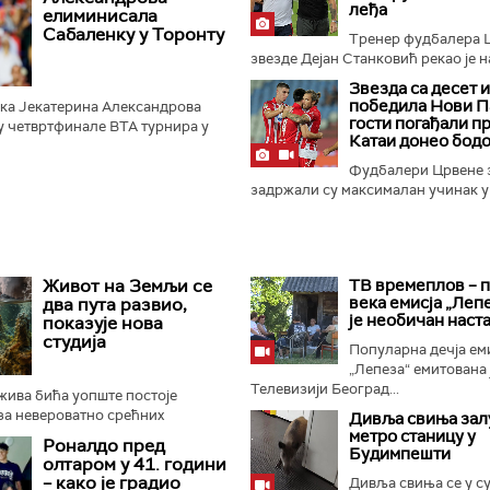
динисано и континуирано...
леђа
елиминисала
Сабаленку у Торонту
Тренер фудбалера 
звезде Дејан Станковић рекао је на
Звезда са десет 
победила Нови П
рка Јекатерина Александрова
гости погађали п
у четвртфинале ВТА турнира у
Катаи донео бод
 је у три сета савладала прву
та Арину Сабаленку...
Фудбалери Црвене 
задржали су максималан учинак у н
Живот на Земљи се
ТВ времеплов – 
века емисја „Леп
два пута развио,
је необичан наст
показује нова
студија
Популарна дечја ем
„Лепеза“ емитована 
Телевизији Београд...
жива бића уопште постоје
иза невероватно срећних
Дивља свиња зал
е се протежу више од четири
метро станицу у
Роналдо пред
Будимпешти
на уназад. Једна од највећих...
олтаром у 41. години
– како је градио
Дивља свиња се у с