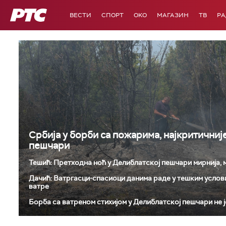
РТС
ВЕСТИ
СПОРТ
OKO
МАГАЗИН
ТВ
Р
Србија у борби са пожарима, најкритичниј
пешчари
Тешић: Претходна ноћ у Делиблатској пешчари мирнија,
Дачић: Ватргасци-спасиоци данима раде у тешким услови
ватре
Борба са ватреном стихијом у Делиблатској пешчари не 