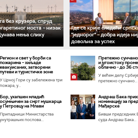
а без крузера, спруд
гаретиног моста – низак
Где се крије следећи српск
Дунава мења слику
"једнорог" – добра идеја ни
довољна за успех
Регион и свет у борби са
Претежно сунчано,
пожарима – хиљаде
и југоистоку пром
евакуисаних, затворени
облачно - до 36 с
путеви и туристичке зоне
У већем делу Србиј
У Црној Гори су забележена три
претежно сунчано...
пожара, у...
Бор, ухапшен младић
Андраш Бака прих
осумњичен за смрт мушкарца
номинацију за пре
у Петровцу на Млави
Мађарске
Припадници Министарства
Бивши председник 
унутрашњих послова...
суда Андраш Бака...