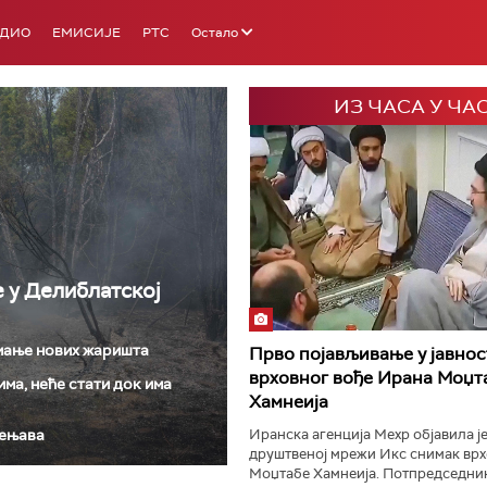
АДИО
ЕМИСИЈЕ
РТС
Остало
ИЗ ЧАСА У ЧА
РТС 3
РТС С
е у Делиблатској
 мање нових жаришта
Прво појављивање у јавнос
врховног вође Ирана Моџт
ма, неће стати док има
Хамнеија
јењава
Иранска агенција Мехр објавила је
друштвеној мрежи Икс снимак врх
Моџтабе Хамнеија. Потпредседник.