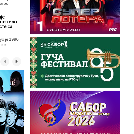
метро
је
ате тело
сте са
о је 1996.
ке...