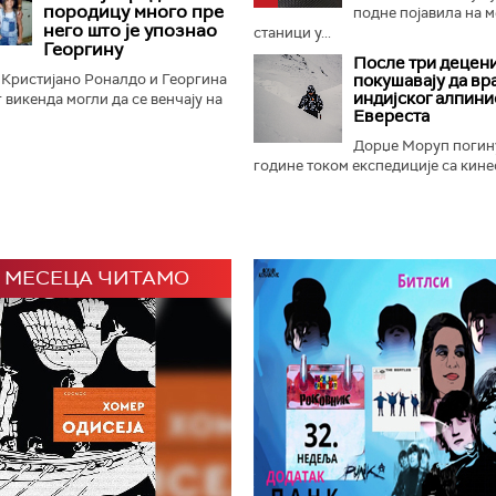
породицу много пре
подне појавила на 
него што је упознао
станици у...
Георгину
После три децени
 Кристијано Роналдо и Георгина
покушавају да вр
индијског алпини
 викенда могли да се венчају на
Евереста
во су у средиште пажње ставиле
деценију...
Дорџе Моруп погину
године током експедиције са кинес
 МЕСЕЦА ЧИТАМО