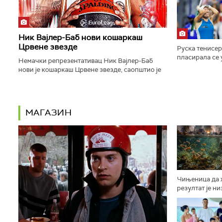
постоји "коор
Ник Вајлер-Баб нови кошаркаш
Црвене звезде
Руска тенисе
пласирала се 
Немачки репрезентативац Ник Вајлер-Баб
Торонту, пошто
нови је кошаркаш Црвене звезде, саопштио је
тенисерку све
београдски клуб. Вајлер-Баб је шесто појачање
црвено-белих уочи сезоне...
МАГАЗИН
Чињеница да 
резултат је н
околности кој
милијарде годи