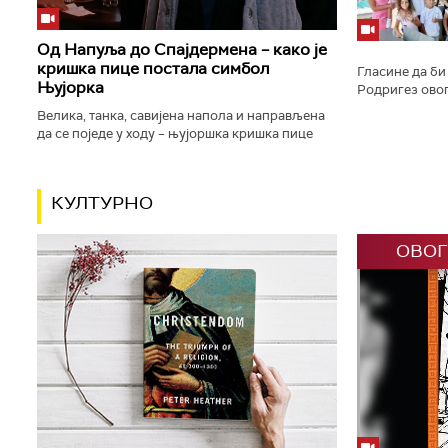
Од Напуља до Спајдермена – како је
кришка пице постала симбол
Гласине да би
Њујорка
Родригез овог
Мадеири поно
Велика, танка, савијена напола и направљена
њихову готово 
да се поједе у ходу – њујоршка кришка пице
много је више од брзог оброка. Њена прича
почиње са италијанским...
КУЛТУРНО
ОВОГ