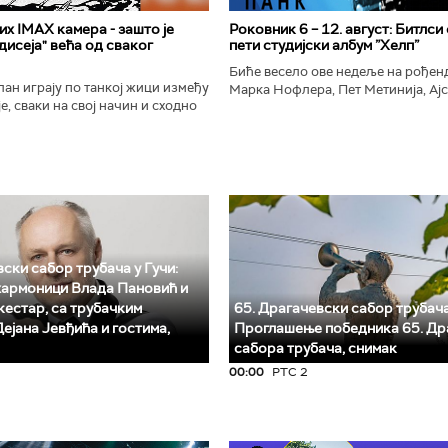
х IMAX камера - зашто је
Роковник 6 – 12. август: Битлси
исеја" већа од сваког
пети студијски албум ”Хелп”
Биће весело ове недеље на рође
ан играју по танкој жици између
Марка Нофлера, Пет Метинија, Ајс
е, сваки на свој начин и сходно
Брус Дикинсона, Ејџа, Марка Нас
ена. Овај други је направио
Вранковића и Јана Андерсона...
сле...
ски сабор трубача у Гучи:
хармоници Влада Пановић и
естар, са трубачким
65. Драгачевски сабор трубача
ејана Јевђића и гостима,
Проглашење победника 65. Др
сабора трубача, снимак
00:00
РТС 2