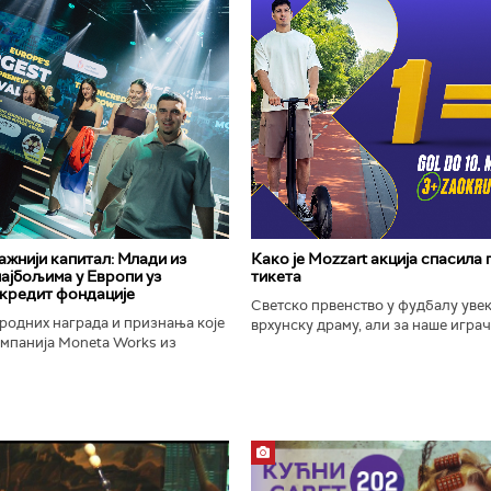
важнији капитал: Млади из
Како је Mozzart акција спасила
најбољима у Европи уз
тикета
кредит фондације
Светско првенство у фудбалу уве
родних награда и признања које
врхунску драму, али за наше играче
омпанија Moneta Works из
шампионат остаће упамћен по Moz
е "Милева Марић Ајнштајн" из
промоцији која је потпуно промени
ојила на највећем...