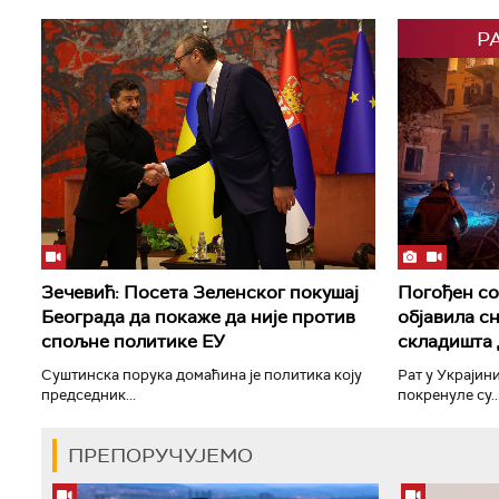
Р
Зечевић: Посета Зеленског покушај
Погођен со
Београда да покаже да није против
објавила с
спољне политике ЕУ
складишта
Суштинска порука домаћина је политика коју
Рат у Украјини
председник...
покренуле су..
ПРЕПОРУЧУЈЕМО