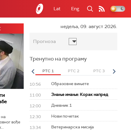
Lat
Eng
недеља, 09. август 2026.
С
Прогноза
Тренутно на програму
вет
РТС HD
РТС 1
РТС 2
РТС 3
РТС Св
Образовне вињете
10:56
Знање имање: Корак напред
ти
11:00
абe
Дневник 1
12:00
Нови почетак
12:30
 на
овног вође
Ветеринарска мисија
..
13:34