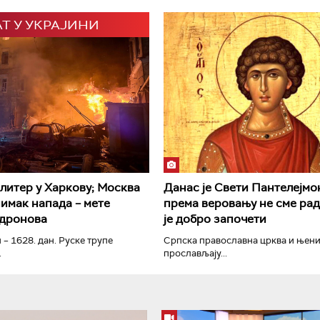
АТ У УКРАЈИНИ
РТС Класика
РТС Кол
литер у Харкову; Москва
Данас је Свети Пантелејмон
нимак напада – мете
према веровању не сме рад
 дронова
је добро започети
 – 1628. дан. Руске трупе
Српска православна црква и њен
.
прослављају...