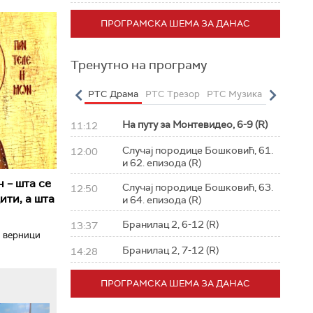
ПРОГРАМСКА ШЕМА ЗА ДАНАС
Тренутно на програму
о
РТС Полетарац
РТС Драма
РТС Трезор
РТС Музика
РТС Жив
На путу за Монтевидео, 6-9 (R)
11:12
Случај породице Бошковић, 61.
12:00
и 62. епизода (R)
 – шта се
Случај породице Бошковић, 63.
12:50
ити, а шта
и 64. епизода (R)
Бранилац 2, 6-12 (R)
13:37
и верници
Бранилац 2, 7-12 (R)
14:28
ПРОГРАМСКА ШЕМА ЗА ДАНАС