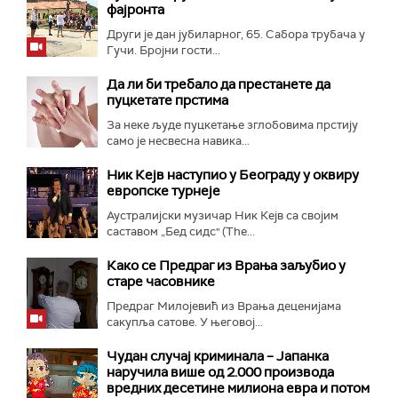
фајронта
Други је дан јубиларног, 65. Сабора трубача у
Гучи. Бројни гости...
Да ли би требало да престанете да
пуцкетате прстима
За неке људе пуцкетање зглобовима прстију
само је несвесна навика...
Ник Кејв наступио у Београду у оквиру
европске турнеје
Аустралијски музичар Ник Кејв са својим
саставом „Бед сидс" (The...
Како се Предраг из Врања заљубио у
старе часовнике
Предраг Милојевић из Врања деценијама
сакупља сатове. У његовој...
Чудан случај криминала – Јапанка
наручила више од 2.000 производа
вредних десетине милиона евра и потом