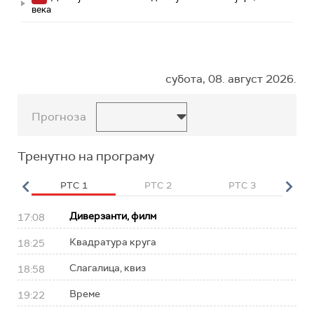
века
субота, 08. август 2026.
Прогноза
Тренутно на програму
HD
РТС 1
РТС 2
РТС 3
Р
Диверзанти, филм
17:08
Квадратура круга
18:25
Слагалица, квиз
18:58
Време
19:22