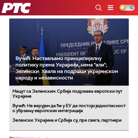
РТС
Вучић: Настављамо принципијелну
политику према Украјини, нема "али";
Зеленски: Хвала на подршци украјинском
народу и независности
Мацут са Зеленским: Србија подржава европски пут
Украјине
Вучић: Не верујем да ће у ЕУ да постоји једногласност
о убрзању европских интеграција
Зеленски: Украјина и Србија су, пре свега, партнери