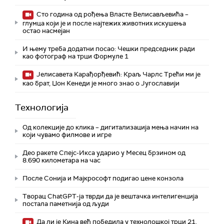
Сто година од рођења Власте Велисављевића –
глумца који је и после најтежих животних искушења
остао насмејан
И њему треба додатни посао: Чешки председник ради
као фотограф на трци Формуле 1
Јелисавета Карађорђевић: Краљ Чарлс Трећи ми је
као брат, Џон Кенеди је много знао о Југославији
Технологијa
Од колекције до клика – дигитализација мења начин на
који чувамо филмове и игре
Део ракете Спејс-Икса ударио у Месец брзином од
8.690 километара на час
После Сонија и Мајкрософт подигао цене конзола
Творац ChatGPT-ја тврди да је вештачка интелигенција
постала паметнија од људи
Да ли је Кина већ победила у технолошкој трци 21.