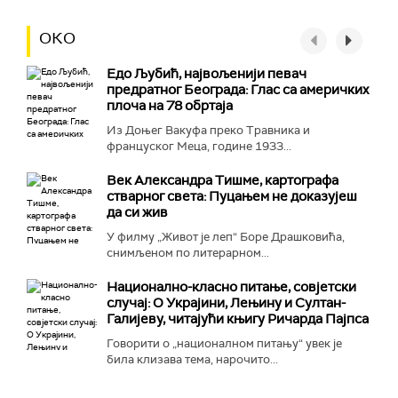
ОКО
Едо Љубић, највољенији певач
предратног Београда: Глас са америчких
плоча на 78 обртаја
Из Доњег Вакуфа преко Травника и
француског Меца, године 1933...
Век Александра Тишме, картографа
стварног света: Пуцањем не доказујеш
да си жив
У филму „Живот је леп“ Боре Драшковића,
снимљеном по литерарном...
Национално-класнo питање, совјетски
случај: О Украјини, Лењину и Султан-
Галијеву, читајући књигу Ричарда Пајпса
Говорити о „националном питању“ увек је
била клизава тема, нарочито...