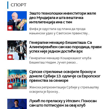
СПОРТ
Зашто технолошки инвеститори желе
део Мундијала и шта вештачка
интелигенција има с тим
Фифа је одустала од плана да прода
мањински удео у Светском првенству...
Генерални менаџер Бешикташа: Са
Алимпијевићем сам као породица, прави
успех није једном достићи врх
Генерални менаџер Кошаркашког клуба
Бешикташ Недим Јучел рекао...
Српске стрелкиње освојиле бронзу и
донеле Србији 13. одличје са Европског
првенства за сениоре
Женска репрезентација Србије у стрељаштву
освојила је бронзу...
Лукић по преласку у Ипсвич: Поносан
сам што потписујем за овај клуб