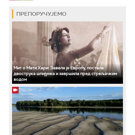
ПРЕПОРУЧУЈЕМО
Мит о Мати Хари: Завела је Европу, постала
двострука шпијунка и завршила пред стрељачким
водом