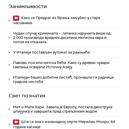
Занимљивости
Како се Предраг из Врања заљубио у старе
часовнике
Чудан случај криминала – Јапанка наручила више од
2.000 производа вредних десетине милиона евра и
потом их отказала
У Италији постављен аутомат за ражњиће
Лавови, пси или митска бића: Како су древни чувари
светиња освајали Источну Азију
Италијан бацио добитни листић, пронашли га радници
градске чистоће
Свет познатих
Мит о Мати Хари: Завела је Европу, постала двострука
шпијунка и завршила пред стрељачким водом
Шта се зна о изненадној смрти Мерилин Монро, 64
године касније