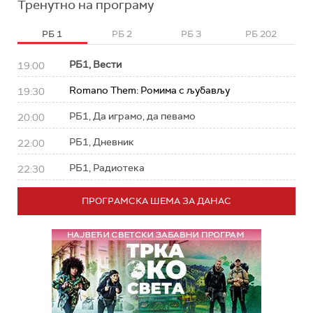
Тренутно на програму
РБ 1
РБ 2
РБ 3
РБ 202
РБ1, Вести
19:00
Romano Them: Ромима с љубављу
19:30
РБ1, Да играмо, да певамо
20:00
РБ1, Дневник
22:00
РБ1, Радиотека
22:30
ПРОГРАМСКА ШЕМА ЗА ДАНАС