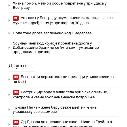
Хитна помоћ: Четири особе повређене у три удеса у
Београду
Ухапшен у Београду осумњичени за злостављање и
мучење, одређен му је притвор од 30 дана
Пола тоне дроге заплењено код Смедерева
Осумњичени код којих је пронађена дрога у
Добановцима бранили се ћутањем, тужилаштво
предложило притвор
Друштво
Бесплатни дерматолошки прегледи у више средина
на КиМ
Рестрикције воде у више села ариљске општине,
контроле и казне због ненаменске потрошње
Трнова Петка – жене беру свеже цвеће и њиме
украшавају своје домове
Од Дрвара до операционе сале – Никица Грубор о
Крајини, хирургији и породичним коренима