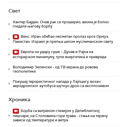
Свет
Хантер Бајден: Очев рак се проширио, веома је болно
гледати његову борбу
Венс: Иран обећао несметан пролаз кроз Ормуз;
Пакистан: Израел је претња целом муслиманском свету
Европа на удару суше – Дунав и Рајна на
историјском минимуму, трпе енергетика и привреда
Володимир Зеленски - од ТВ екрана до ровова
геополитике
Покушај терористичког напада у Лајпцигу, возач
аеродромског аутобуса шутнуо дрон са експлозивом
Хроника
Борба са ватреном стихијом у Делиблатској
пешчари, на Столовима гори трава - стање на терену
зависи од температуре и ветра