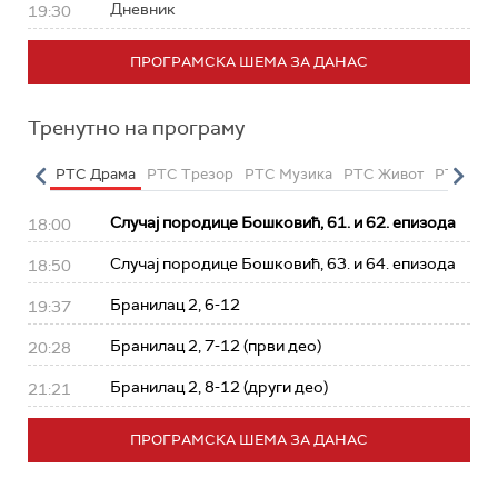
Дневник
19:30
ПРОГРАМСКА ШЕМА ЗА ДАНАС
Тренутно на програму
етарац
РТС Драма
РТС Трезор
РТС Музика
РТС Живот
РТС Кла
Случај породице Бошковић, 61. и 62. епизода
18:00
Случај породице Бошковић, 63. и 64. епизода
18:50
Бранилац 2, 6-12
19:37
Бранилац 2, 7-12 (први део)
20:28
Бранилац 2, 8-12 (други део)
21:21
ПРОГРАМСКА ШЕМА ЗА ДАНАС