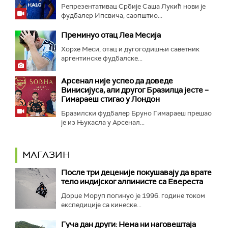
Репрезентативац Србије Саша Лукић нови је
фудбалер Ипсвича, саопштио...
Преминуо отац Леа Месија
Хорхе Меси, отац и дугогодишњи саветник
аргентинске фудбалске...
Арсенал није успео да доведе
Винисијуса, али другог Бразилца јесте –
Гимараеш стигао у Лондон
Бразилски фудбалер Бруно Гимараеш прешао
је из Њукасла у Арсенал...
МАГАЗИН
После три деценије покушавају да врате
тело индијског алпинисте са Евереста
Дорџе Моруп погинуо је 1996. године током
експедиције са кинеске...
Гуча дан други: Нема ни наговештаја