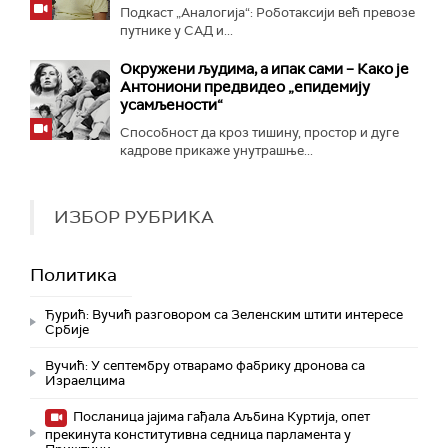
Подкаст „Аналогија“: Роботаксији већ превозе
путнике у САД и...
Окружени људима, а ипак сами – Како је
Антониони предвидео „епидемију
усамљености“
Способност да кроз тишину, простор и дуге
кадрове прикаже унутрашње...
ИЗБОР РУБРИКА
Политика
Ђурић: Вучић разговором са Зеленским штити интересе
Србије
Вучић: У септембру отварамо фабрику дронова са
Израелцима
Посланица јајима гађала Аљбина Куртија, опет
прекинута конститутивна седница парламента у