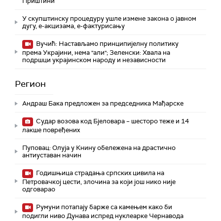
Приштини
У скупштинску процедуру ушле измене закона о јавном
дугу, е-акцизама, е-фактурисању
Вучић: Настављамо принципијелну политику
према Украјини, нема "али"; Зеленски: Хвала на
подршци украјинском народу и независности
Регион
Андраш Бакa предложен за председника Мађарске
Судар возова код Бјеловара – шесторо теже и 14
лакше повређених
Пуповац: Олуја у Книну обележена на драстично
антиуставан начин
Годишњица страдања српских цивила на
Петровачкој цести, злочина за који још нико није
одговарао
Румуни потапају барже са камењем како би
подигли ниво Дунава испред нуклеарке Чернавода