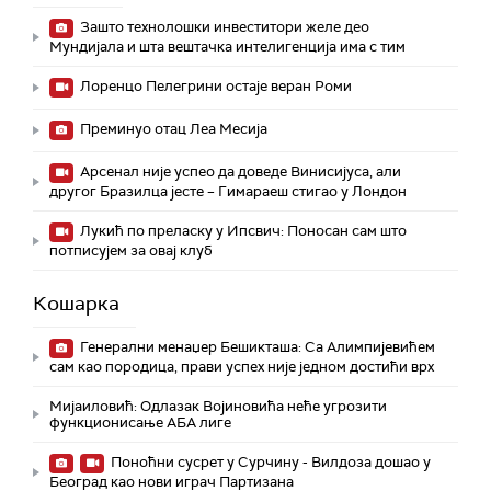
Зашто технолошки инвеститори желе део
Мундијала и шта вештачка интелигенција има с тим
Лоренцо Пелегрини остаје веран Роми
Преминуо отац Леа Месија
Арсенал није успео да доведе Винисијуса, али
другог Бразилца јесте – Гимараеш стигао у Лондон
Лукић по преласку у Ипсвич: Поносан сам што
потписујем за овај клуб
Кошарка
Генерални менаџер Бешикташа: Са Алимпијевићем
сам као породица, прави успех није једном достићи врх
Мијаиловић: Одлазак Војиновића неће угрозити
функционисање АБА лиге
Поноћни сусрет у Сурчину - Вилдоза дошао у
Београд као нови играч Партизана