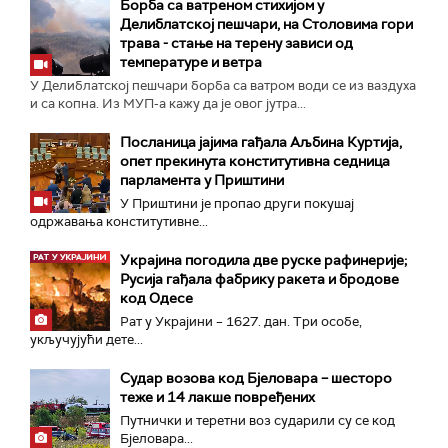
Борба са ватреном стихијом у
Делиблатској пешчари, на Столовима гори
трава - стање на терену зависи од
температуре и ветра
У Делиблатској пешчари борба са ватром води се из ваздуха
и са копна. Из МУП-а кажу да је овог јутра...
Посланица јајима гађала Аљбина Куртија,
опет прекинута конститутивна седница
парламента у Приштини
У Приштини је пропао други покушај
одржавања конститутивне...
Украјина погодила две руске рафинерије;
Русија гађала фабрику ракета и бродове
код Одесе
Рат у Украјини – 1627. дан. Три особе,
укључујући дете...
Судар возова код Бјеловара – шесторо
теже и 14 лакше повређених
Путнички и теретни воз сударили су се код
Бјеловара...