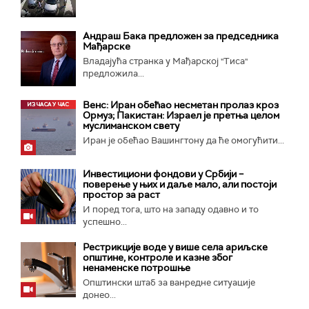
Андраш Бакa предложен за председника
Мађарске
Владајућа странка у Мађарској "Тиса"
предложила...
Венс: Иран обећао несметан пролаз кроз
Ормуз; Пакистан: Израел је претња целом
муслиманском свету
Иран је обећао Вашингтону да ће омогућити...
Инвестициони фондови у Србији –
поверење у њих и даље мало, али постоји
простор за раст
И поред тога, што на западу одавно и то
успешно...
Рестрикције воде у више села ариљске
општине, контроле и казне због
ненаменске потрошње
Општински штаб за ванредне ситуације
донео...