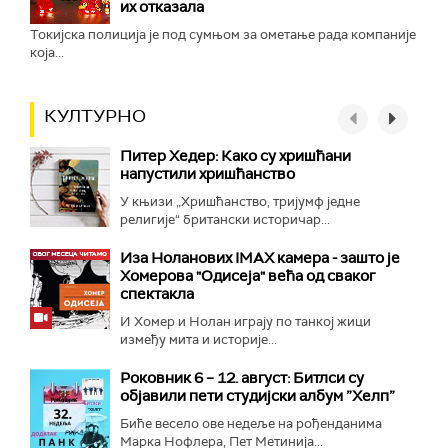
их отказала
Токијска полиција је под сумњом за ометање рада компаније
која...
КУЛТУРНО
Питер Хедер: Како су хришћани
напустили хришћанство
У књизи „Хришћанство, тријумф једне
религије“ британски историчар...
Иза Ноланових IMAX камера - зашто је
Хомерова "Одисеја" већа од сваког
спектакла
И Хомер и Нолан играју по танкој жици
између мита и историје...
Роковник 6 – 12. август: Битлси су
објавили пети студијски албум ”Хелп”
Биће весело ове недеље на рођенданима
Марка Нофлера, Пет Метинија...