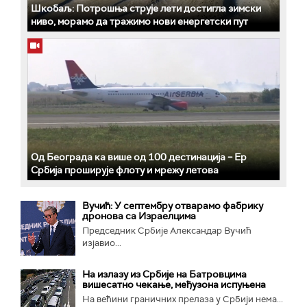
Шкобаљ: Потрошња струје лети достигла зимски
ниво, морамо да тражимо нови енергетски пут
Од Београда ка више од 100 дестинација – Ер
Србија проширује флоту и мрежу летова
Вучић: У септембру отварамо фабрику
дронова са Израелцима
Председник Србије Александар Вучић
изјавио...
На излазу из Србије на Батровцима
вишесатно чекање, међузона испуњена
На већини граничних прелаза у Србији нема...