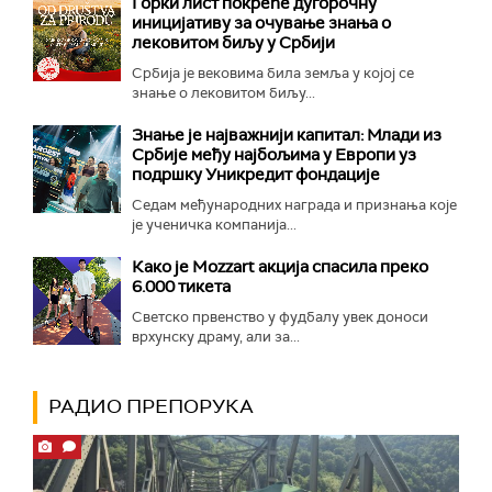
Горки лист покреће дугорочну
иницијативу за очување знања о
лековитом биљу у Србији
Србија је вековима била земља у којој се
знање о лековитом биљу...
Знање је најважнији капитал: Млади из
Србије међу најбољима у Европи уз
подршку Уникредит фондације
Седам међународних награда и признања које
је ученичка компанија...
Како је Mozzart акција спасила преко
6.000 тикета
Светско првенство у фудбалу увек доноси
врхунску драму, али за...
РАДИО ПРЕПОРУКА