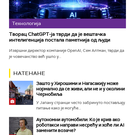
Технологијa
Творац ChatGPT-ја тврди да је вештачка
интелигенција постала паметнија од људи
Извршни директор компаније OpenAI, Сем Алтман, тврди да
је човечанство већ ушло у...
НАТЕНАНЕ
Зашто у Хирошими и Нагасакију може
нормално да се живи, али не и у околини
Чернобиља
У Јапану странци често забринуто постављају
питање како је могуће...
Аутономни аутомобили: Ко је крив ако
роботакси направи несрећу и хоће ли AI
заменити возаче?