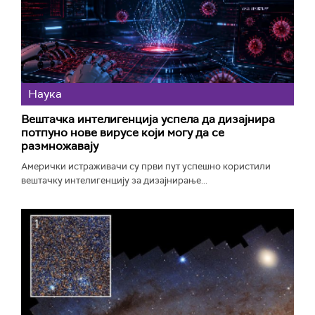
Наука
Вештачка интелигенција успела да дизајнира
потпуно нове вирусе који могу да се
размножавају
Амерички истраживачи су први пут успешно користили
вештачку интелигенцију за дизајнирање...