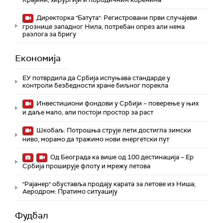
Директорка "Батута": Регистровани први случајеви
грознице западног Нила, потребан опрез али нема
разлога за бригу
Економија
ЕУ потврдила да Србија испуњава стандарде у
контроли безбедности хране биљног порекла
Инвестициони фондови у Србији – поверење у њих
и даље мало, али постоји простор за раст
Шкобаљ: Потрошња струје лети достигла зимски
ниво, морамо да тражимо нови енергетски пут
Од Београда ка више од 100 дестинација – Ер
Србија проширује флоту и мрежу летова
"Рајанер" обуставља продају карата за летове из Ниша;
Аеродром: Пратимо ситуацију
Фудбал