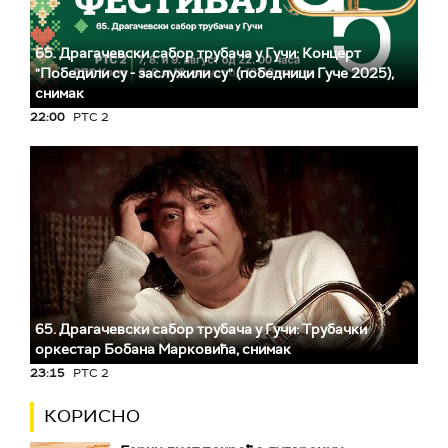
65. Драгачевски сабор трубача у Гучи: Концерт
"Победили су - заслужили су" (победници Гуче 2025),
снимак
22:00
РТС 2
65. Драгачевски сабор трубача у Гучи: Трубачки
оркестар Бобана Марковића, снимак
23:15
РТС 2
КОРИСНО