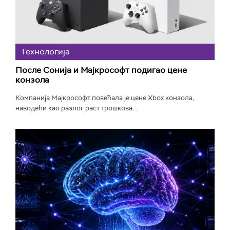
Технологијa
После Сонија и Мајкрософт подигао цене
конзола
Компанија Мајкрософт повећала је цене Xbox конзола,
наводећи као разлог раст трошкова...