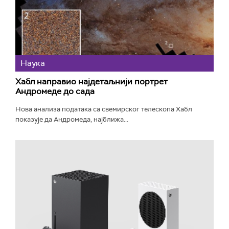
Наука
Хабл направио најдетаљнији портрет
Андромеде до сада
Нова анализа података са свемирског телескопа Хабл
показује да Андромеда, најближа...