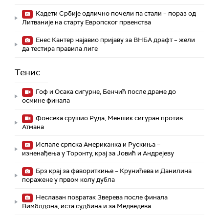
Кадети Србије одлично почели па стали – пораз од
Литваније на старту Европског првенства
Енес Кантер најавио пријаву за ВНБА драфт – жели
да тестира правила лиге
Тенис
Гоф и Осака сигурне, Бенчић после драме до
осмине финала
Фонсека срушио Руда, Меншик сигуран против
Атмана
Испале српска Американка и Рускиња –
изненађења у Торонту, крај за Јовић и Андрејеву
Брз крај за фавориткиње – Крунићева и Данилина
поражене у првом колу дубла
Неславан повратак Зверева после финала
Вимблдона, иста судбина и за Медведева