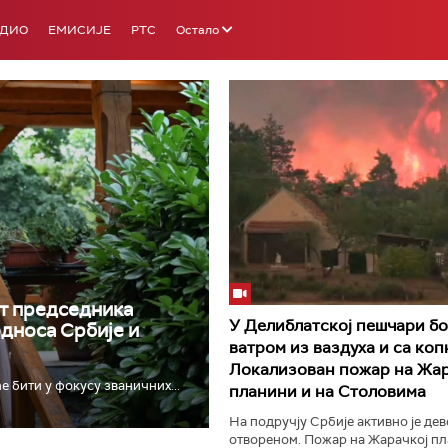
АДИО
ЕМИСИЈЕ
РТС
Остало
РТС 3
РТС С
т председника
У Делиблатској пешчари бо
односа Србије и
ватром из ваздуха и са коп
Локализован пожар на Жар
е бити у фокусу званичних...
планини и на Столовима
На подручју Србије активно је де
отвореном. Пожар на Жарачкој пл