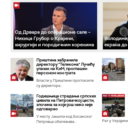
Од Дрвара до операционе сале –
Никица Грубор о Крајини,
Володимир
хирургији и породичним коренима
екрана до
Приштина забранила
директору "Телекома" Лучићу
улазак на КиМ, проглашен
персоном нон грата
Власти у Приштини прогласиле
су директора...
Годишњица страдања српских
цивила на Петровачкој цести,
злочина за који још нико није
одговарао
У месту Јањила код Босанског
Рат у Украјини
Петровца обележава...