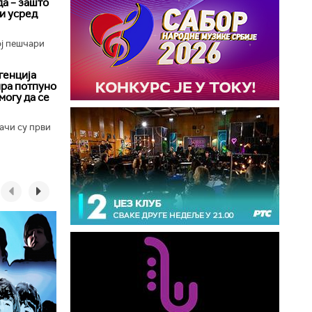
да – зашто
 и усред
ој пешчари
генција
ира потпуно
могу да се
ачи су први