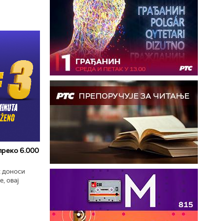
 преко 6.000
к доноси
, овај
zart
ла...