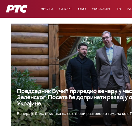
РТС
ВЕСТИ
СПОРТ
OKO
МАГАЗИН
ТВ
Р
Председник Вучић приредио вечеру у час
Зеленског: Посета ће допринети развоју 
Украјине
Вечера је била прилика да се отвори разговор о темама које ћ