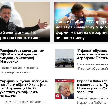
Синанчевић за РТС пред о
на ЕП у Бирмингему: У доб
 Зеленски - од ТВ
форми, желим да се борим 
 ровова геополитике
високом нивоу
Радојевић са командантом
"Рајанер" обустав
КФОР-а о безбедносној
карата за летове и
ситуацији у Северној
Аеродром: Пратим
Митровици
Нискотарифна авио
Политичко-безбедносна
“Рајанер” обуставиће
ситуација, изазови...
Украјина: У руским нападима
Израел и Либан бе
погођени објекти Укрнафта;
о новим зонама; Тр
Тас: Стручњаци НАТО
Ираном ускоро ће
учествују у украјинским
завршити
нападима
Седма рунда прего
 – 1626. дан. Трају међусобни...
Израела и Либана...