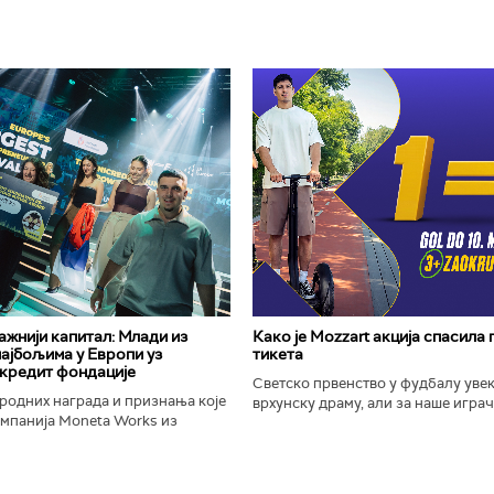
важнији капитал: Млади из
Како је Mozzart акција спасила
најбољима у Европи уз
тикета
кредит фондације
Светско првенство у фудбалу уве
родних награда и признања које
врхунску драму, али за наше играче
омпанија Moneta Works из
шампионат остаће упамћен по Moz
е "Милева Марић Ајнштајн" из
промоцији која је потпуно промени
ојила на највећем...