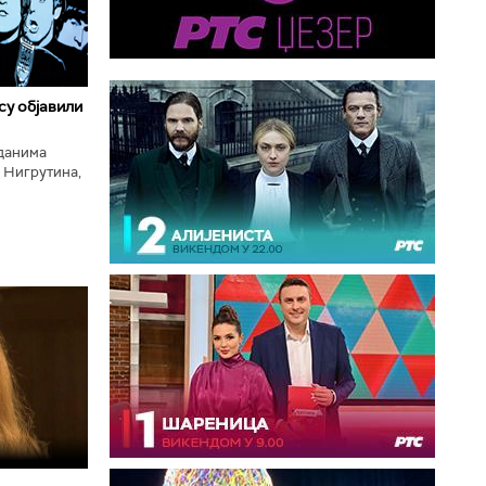
 су објавили
нданима
 Нигрутина,
тића, Николе