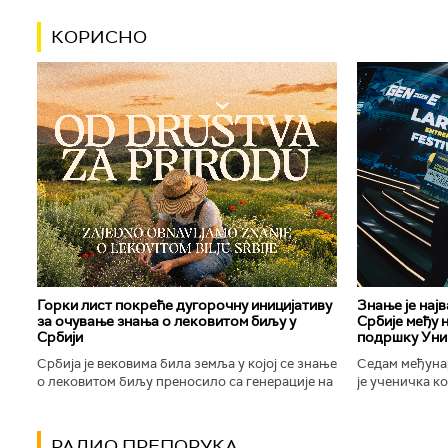
КОРИСНО
Горки лист покреће дугорочну иницијативу
Знање је нај
за очување знања о лековитом биљу у
Србије међу 
Србији
подршку Уни
Србија је вековима била земља у којој се знање
Седам међуна
о лековитом биљу преносило са генерације на
је ученичка к
генерацију. Људи су познавали биљке које
Техничке школ
расту око њих, знали...
Новог Сада осв
РАДИО ПРЕПОРУКА