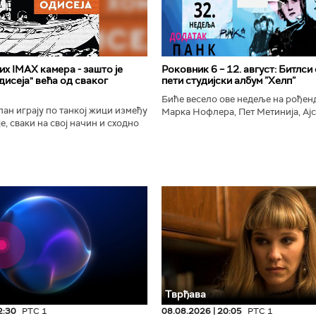
х IMAX камера - зашто је
Роковник 6 – 12. август: Битлси
исеја" већа од сваког
пети студијски албум ”Хелп”
Биће весело ове недеље на рође
ан играју по танкој жици између
Марка Нофлера, Пет Метинија, Ајс
е, сваки на свој начин и сходно
Брус Дикинсона, Ејџа, Марка Нас
ена. Овај други је направио
Вранковића и Јана Андерсона...
сле...
Тврђава
2:30
РТС 1
08.08.2026 | 20:05
РТС 1