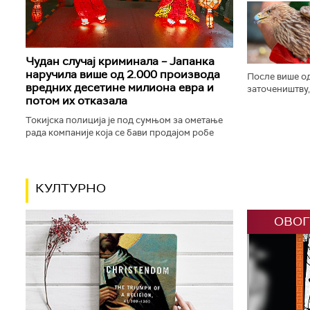
заставе и пуц
трубачу, у Гуч
Чудан случај криминала – Јапанка
наручила више од 2.000 производа
После више од
вредних десетине милиона евра и
заточеништву,
потом их отказала
на слободи. М
привукао пажњ
Токијска полиција је под сумњом за ометање
рада компаније која се бави продајом робе
преко интернета ухапсила особу која је
наручила више од 2.100 производа...
КУЛТУРНО
ОВОГ