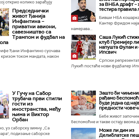
кој открио колико зарађују
за ВНБА драфт – 
фудбалери Партизана, нагласио
тестира правила 
Председнички
ешке финансијске...
живот Ђанија
Бивши НБА кошарка
Инфантина –
Кантер Фридом најав
приватни авиони,
намерава...
савезништво са
Трампом и фудбал на
Саша Лукић стиже
ола
клуб Премијер ли
напушта Фулам и 
ифе Ђани Инфантино суочава
Ипсвич
м кризом током мандата, након
Српски репрезента
а о продаји дела комерцијалних
Лукић постаће нови фудбалер Ипс
 фудбалске организације...
У Гучу на Сабор
Зашто би чињениц
рађамо беспомоћ
трубача први стигли
буде једна од нај
гости из
предности човеч
иностранства, међу
њима и Виктор
Бебе живот започи
Орбан
беспомоћне и такве остају веома ду
, уз саборску химну „Са
Може ли дим из
ара", подизање саборске
Делиблатске пеш