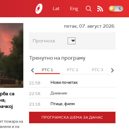
Lat
Eng
петак, 07. август 2026.
Прогноза
Тренутно на програму
вет
РТС HD
РТС 1
РТС 2
РТС 3
РТС Св
Нови почетак
21:58
Дневник
рба са
22:58
на;
Птице, филм
23:18
ачкој
ПРОГРАМСКА ШЕМА ЗА ДАНАС
вет пожара на
анини и на