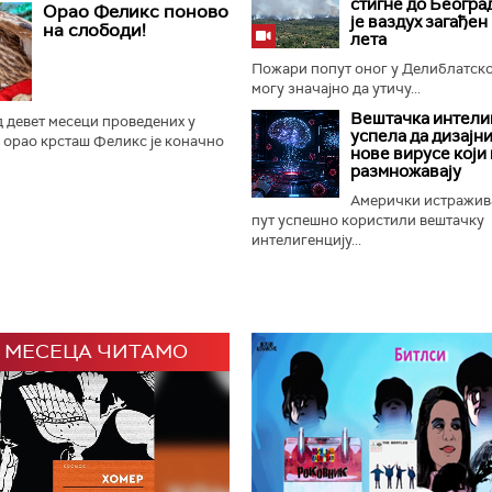
ање прангија крај Споменика
стигне до Београ
Орао Феликс поново
и је отворен 65. Драгачевски...
је ваздух загађен
на слободи!
лета
Пожари попут оног у Делиблатск
могу значајно да утичу...
Вештачка интели
 девет месеци проведених у
успела да дизајн
 орао крсташ Феликс је коначно
нове вирусе који 
ладунац орла крсташа који је
размножавају
у домаће и светске...
Амерички истражив
пут успешно користили вештачку
интелигенцију...
 МЕСЕЦА ЧИТАМО