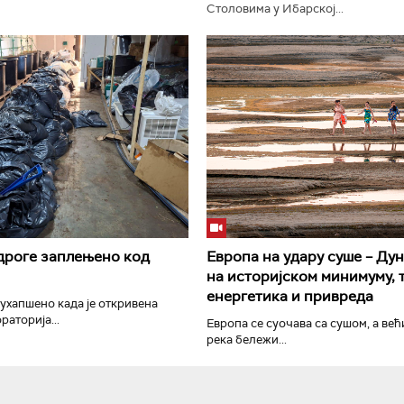
Столовима у Ибарској...
РТС Класика
РТС Кол
дроге заплењено код
Европа на удару суше – Дун
на историјском минимуму, 
енергетика и привреда
 ухапшено када је откривена
раторија...
Европа се суочава са сушом, а ве
река бележи...