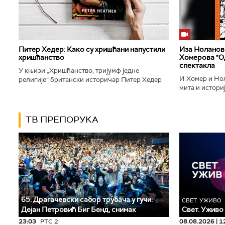
Питер Хедер: Како су хришћани напустили
Иза Ноланови
хришћанство
Хомерова "Од
спектакла
У књизи „Хришћанство, тријумф једне
И Хомер и Нол
религије“ британски историчар Питер Хедер
мита и историј
описује трансформацију хришћанства од
духу свог врем
блискоисточног култа до масовне религије...
филм који је по
ТВ ПРЕПОРУКА
65. Драгачевски сабор трубача у гучи:
СВЕТ. УЖИВО
Дејан Петровић Биг Бeнд, снимак
Свет. Уживо
23:03
РТС 2
08.08.2026 | 1