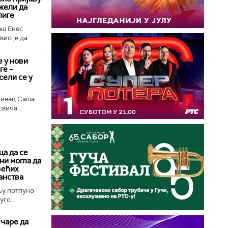
жели да
лиге
ш Енес
ио је да
 у нови
ге –
сели се у
тивац Саша
вича...
а да се
ни могла да
већих
анства
њу потпуно
го...
чаре да