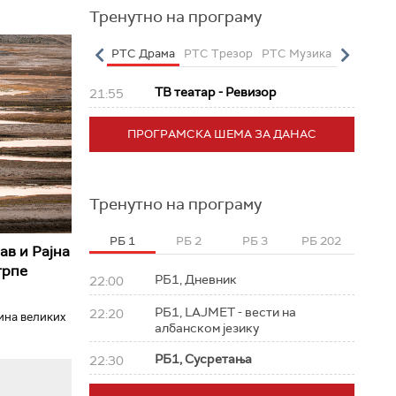
Тренутно на програму
о
РТС Полетарац
РТС Драма
РТС Трезор
РТС Музика
РТС Жив
ТВ театар - Ревизор
21:55
ПРОГРАМСКА ШЕМА ЗА ДАНАС
Тренутно на програму
РБ 1
РБ 2
РБ 3
РБ 202
ав и Рајна
трпе
РБ1, Дневник
22:00
РБ1, LAJMET - вести на
22:20
ћина великих
албанском језику
РБ1, Сусретања
22:30