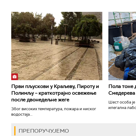
Први пљускови у Краљеву, Пироту и
Пола тоне 
Полимљу – краткотрајно освежење
Смедерева
после двонедељне жеге
Шест особа је
илегална лабо
Због високих температура, пожара и ниског
водостаја...
ПРЕПОРУЧУЈЕМО