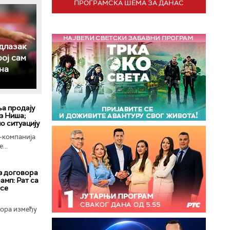
ПРОГРАМСКА ШЕМА ЗА ДАНАС
длазак
рој сам
на
ља продају
з Ниша;
о ситуацију
-компанија
...
з договора
амп: Рат са
 се
вора између