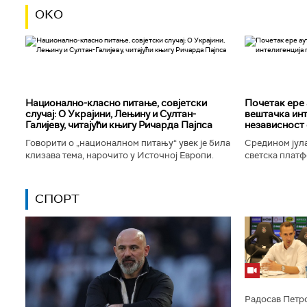
ОКО
Национално-класнo питање, совјетски
Почетак ере 
случај: О Украјини, Лењину и Султан-
вештачка инт
Галијеву, читајући књигу Ричарда Пајпса
независност 
Говорити о „националном питању“ увек је била
Средином јула
клизава тема, нарочито у Источној Европи.
светска платф
Ипак, нисам могао да одолим искушењу да се
интелигенције,
вратим књизи Ричарда...
незабележеног
СПОРТ
Радосав Петро