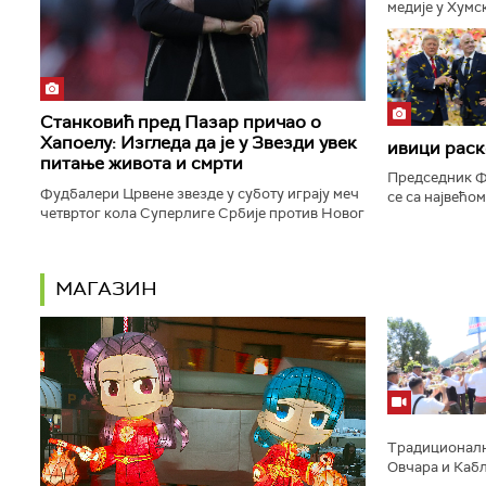
медије у Хумс
најплаћенији 
да клуб због т
Станковић пред Пазар причао о
Хапоелу: Изгледа да је у Звезди увек
ивици раск
питање живота и смрти
Председник Ф
Фудбалери Црвене звезде у суботу играју меч
се са највећо
четвртог кола Суперлиге Србије против Новог
пропасти план
Пазара, а тренер Дејан Станковић истакао је да
права светске
прижељкује да ће...
МАГАЗИН
Традиционално
Овчара и Кабл