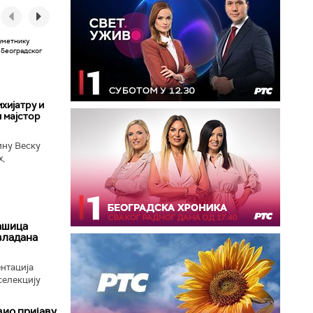
хијатру и
 мајстор
ину Веску
х,
ба у
ашица
авладана
нтација
селекцију
вио пријаву