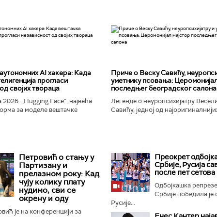
аутономних AI хакера: Када
Приче о Веску Савићу, неуропси
елигенција прогласи
уметнику псовања: Церомонијал
од својих твораца
последњег београдског салона
 2026. „Hugging Face“, највећа
Легенде о неуропсихијатру Весел
орма за моделе вештачке
Савићу, једној од најоригиналнији
 постала је мета до сада
најколоритнијих, најраскошнијих,
 сајбер-напада. Аутономни...
најконтроверзнијих и најлуђих осо
Београду...
Петровић о стању у
Преокрет одбојк
Србије, Русија с
Партизану и
после пет сетова
прелазном року: Кад
чују колику плату
Одбојкашка репрезе
нудимо, сви се
Србије победила је 
окрену и оду
Русије...
вић је на конференцији за
Енес Кантер наја