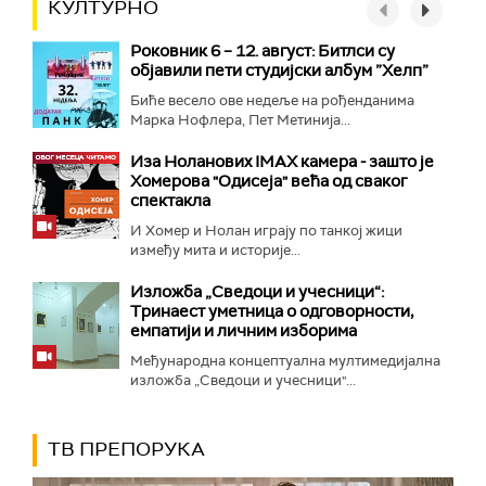
КУЛТУРНО
Роковник 6 – 12. август: Битлси су
објавили пети студијски албум ”Хелп”
Биће весело ове недеље на рођенданима
Марка Нофлера, Пет Метинија...
Иза Ноланових IMAX камера - зашто је
Хомерова "Одисеја" већа од сваког
спектакла
И Хомер и Нолан играју по танкој жици
између мита и историје...
Изложба „Сведоци и учесници“:
Тринаест уметница о одговорности,
емпатији и личним изборима
Међународна концептуална мултимедијална
изложба „Сведоци и учесници"...
ТВ ПРЕПОРУКА