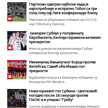
Партизан одиграо најбоље када је
најпотребније и испратио Тобол са три
гола, плеј-оф Лиге конференције близу
Партизан је убедљивом победом од 3:0 (1:0)
над Тоболом у Хумској...
Јуниорке Србије у полуфиналу
Евробаскета, Белгија поражена великим
преокретом
Женска јуниорска репрезентација Србије
победила је Белгију резултатом...
Минималац бањалучког Борца против
Витебска, Савић обезбедио гол
предности
Фудбалери Борца из Бањалуке победили су
белоруски МЛ Витебск...
Нови муњевит гол Србина - Цветковић
погодио после 16 секунди против
ПАОК-а и утишао "Тумбу"
Српски фудбалер и репрезентативац Михајло