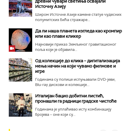
древни чувари светиња освајали
Источну Азију
Широм Источне Азије камене статуе чудесних
полумитских бића стражаре...
Да ли наша планета изгледа као кромпир
или као плави кликер
Најновији приказ Земљиног гравитационог
поља који је објавила...
Од колекције до клика – дигитализација
мења начин на који чувамо филмове и
игре
Годинама су полице испуњавали DVD-јеви,
Blu-ray дискови и колекције...
Италијан бацио добитни листић,
пронашли га радници градске чистоће
Годинама је уплаћивао исту комбинацију
бројева – оне који су...