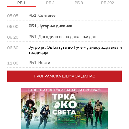
РБ 1
РБ 2
РБ 3
РБ 202
РБ1, Свитање
05:05
РБ1, Јутарњи дневник
06:00
РБ1, Догодило се на данашњи дан
06:20
Јутро је : Од Батута до Гуче – у знаку здравља и
06:30
традиције
РБ1, Вести
11:00
ПРОГРАМСКА ШЕМА ЗА ДАНАС