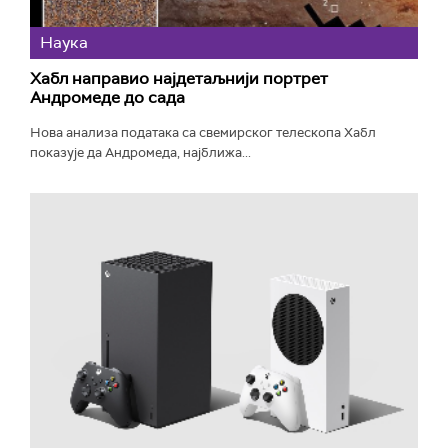
Наука
Хабл направио најдетаљнији портрет
Андромеде до сада
Нова анализа података са свемирског телескопа Хабл
показује да Андромеда, најближа...