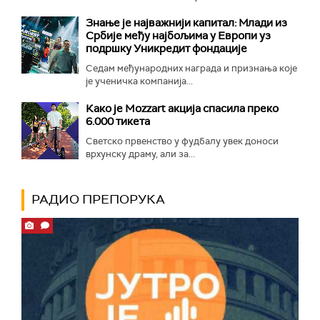
Знање је најважнији капитал: Млади из
Србије међу најбољима у Европи уз
подршку Уникредит фондације
Седам међународних награда и признања које
је ученичка компанија...
Како је Mozzart акција спасила преко
6.000 тикета
Светско првенство у фудбалу увек доноси
врхунску драму, али за...
РАДИО ПРЕПОРУКА