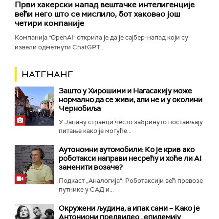
Први хакерски напад вештачке интелигенције
већи него што се мислило, бот хаковао још
четири компаније
Компанија "OpenAI" открила је да је сајбер-напад који су
извели одметнути ChatGPT...
НАТЕНАНЕ
Зашто у Хирошими и Нагасакију може
нормално да се живи, али не и у околини
Чернобиља
У Јапану странци често забринуто постављају
питање како је могуће...
Аутономни аутомобили: Ко је крив ако
роботакси направи несрећу и хоће ли AI
заменити возаче?
Подкаст „Аналогија“: Роботаксији већ превозе
путнике у САД и...
Окружени људима, а ипак сами – Како је
Антониони предвидео „епидемију