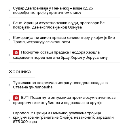
Судар два трамваја у Немачкој – више од 25
повређених, троје у критичном стању
Венс: Иранци изузетно тешки људи, преговори ће
потрајати; две експлозије код Ормуза
Комерцијални авион пришао хеликоптеру у којем је био
Трамп, истражују се околности
Посмртни остаци предака Теодора Херцла
сахрањени поред њега на брду Херцл у Јерусалиму
Хроника
Тужилаштво покренуло истрагу поводом напада на
Стевана Филиповића
ВЈТ: Подигнута оптужница против осумњичених за
припрему тешког убиства и недозвољено оружје
Европол: У Србији и Немачкој ухапшена тројица
кријумчара миграната из Сирије, незаконито зарадили
875.000 евра