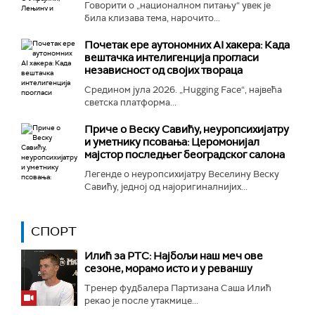
Говорити о „националном питању“ увек је
била клизава тема, нарочито...
Почетак ере аутономних AI хакера: Када
вештачка интелигенција прогласи
независност од својих твораца
Средином јула 2026. „Hugging Face“, највећа
светска платформа...
Приче о Веску Савићу, неуропсихијатру
и уметнику псовања: Церомонијал
мајстор последњег београдског салона
Легенде о неуропсихијатру Веселину Веску
Савићу, једној од најоригиналнијих...
СПОРТ
Илић за РТС: Најбољи наш меч ове
сезоне, морамо исто и у реваншу
Тренер фудбалера Партизана Саша Илић
рекао је после утакмице...