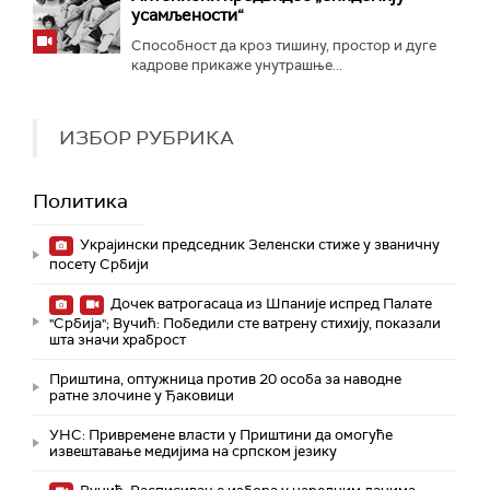
усамљености“
Способност да кроз тишину, простор и дуге
кадрове прикаже унутрашње...
ИЗБОР РУБРИКА
Политика
Украјински председник Зеленски стиже у званичну
посету Србији
Дочек ватрогасаца из Шпаније испред Палате
"Србија"; Вучић: Победили сте ватрену стихију, показали
шта значи храброст
Приштина, оптужница против 20 особа за наводне
ратне злочине у Ђаковици
УНС: Привремене власти у Приштини да омогуће
извештавање медијима на српском језику