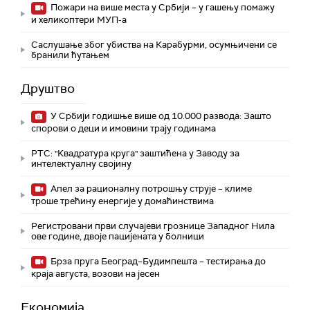
Пожари на више места у Србији – у гашењу помажу
и хеликоптери МУП-а
Саслушање због убиства на Карабурми, осумњичени се
бранили ћутањем
Друштво
У Србији годишње више од 10.000 развода: Зашто
спорови о деци и имовини трају годинама
РТС: "Квадратура круга" заштићена у Заводу за
интелектуалну својину
Апел за рационалну потрошњу струје – климе
троше трећину енергије у домаћинствима
Регистровани први случајеви грознице Западног Нила
ове године, двоје пацијената у болници
Брза пруга Београд–Будимпешта – тестирања до
краја августа, возови на јесен
Економија