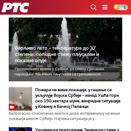
РТС
Варљиво лето – температура до 37
степени, поподне стижу пљускови и
локалне олује
Променљиво време у Србији, уз смену сунчаних
периода и локалних пљускова са грмљавином...
Пожари на више локација, у гашење се
укључује Војска Србије – изнад Ушћа гори
око 150 хектара шуме, ванредна ситуација
у Ковину и Бачкој Паланци
Ватрогасно-спасилачке екипе и даље интервенишу на више
локација широм Србије. Најтежа ситуација је у...
Украјински председник Зеленски стиже у