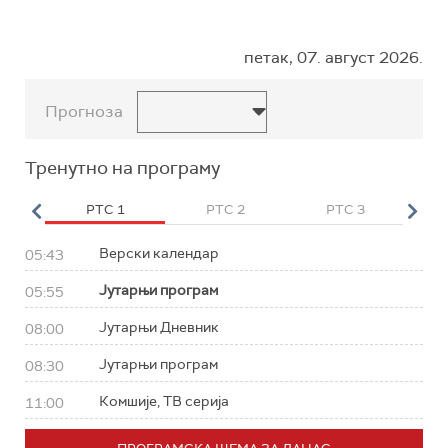
петак, 07. август 2026.
Прогноза
Тренутно на програму
HD
РТС 1
РТС 2
РТС 3
Р
Верски календар
05:43
Јутарњи програм
05:55
Јутарњи Дневник
08:00
Јутарњи програм
08:30
Комшије, ТВ серија
11:00