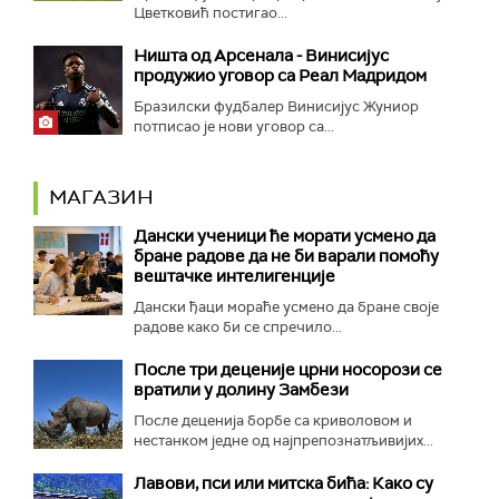
Цветковић постигао...
Ништа од Арсенала - Винисијус
продужио уговор са Реал Мадридом
Бразилски фудбалер Винисијус Жуниор
потписао је нови уговор са...
МАГАЗИН
Дански ученици ће морати усмено да
бране радове да не би варали помоћу
вештачке интелигенције
Дански ђаци мораће усмено да бране своје
радове како би се спречило...
После три деценије црни носорози се
вратили у долину Замбези
После деценија борбе са криволовом и
нестанком једне од најпрепознатљивијих...
Лавови, пси или митска бића: Како су