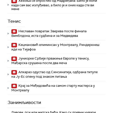
Хезоња се опростио од Мадриђана: Било је ноћи
када сам вас излуђивао, а било је и оних када сте ви
мене
Тенис
Неславан повратак Зверева после финала
Вимблдона, иста судбина и за Медведева
Кецмановић елиминсан у Монтреалу, Риндеркнеш
иде на Тијафоа
Јуниорке Србије првакиње Европе у тенису,
Мађарска срушена после два меча
Алкараз одустао од Синсинатија, одбрана титуле
на Ју-Ес опену под знаком питања
Крај за Међедовића на самом старту мастерса у
Монтреалу
Занимљивости
Лавови, пси или митска бића: Како су древни чувари