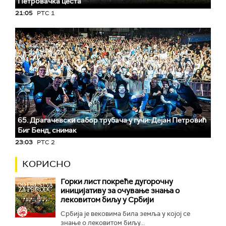
Петровачка цеста
21:05
РТС 1
65. Драгачевски сабор трубача у гучи: Дејан Петровић
Биг Бeнд, снимак
23:03
РТС 2
КОРИСНО
Горки лист покреће дугорочну
иницијативу за очување знања о
лековитом биљу у Србији
Србија је вековима била земља у којој се
знање о лековитом биљу...