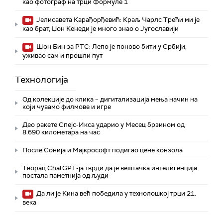
као фотограф на трци Формуле 1
Јелисавета Карађорђевић: Краљ Чарлс Трећи ми је
као брат, Џон Кенеди је много знао о Југославији
Шон Бин за РТС: Лепо је поново бити у Србији,
уживао сам и прошли пут
Технологијa
Од колекције до клика – дигитализација мења начин на
који чувамо филмове и игре
Део ракете Спејс-Икса ударио у Месец брзином од
8.690 километара на час
После Сонија и Мајкрософт подигао цене конзола
Творац ChatGPT-ја тврди да је вештачка интелигенција
постала паметнија од људи
Да ли је Кина већ победила у технолошкој трци 21.
века