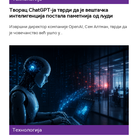
Творац ChatGPT-ја тврди да је вештачка
интелигенција постала паметнија од људи
Извршни директор компаније OpenAI, Сем Алтман, тврди да
је човечанство већ ушло у...
Технологијa