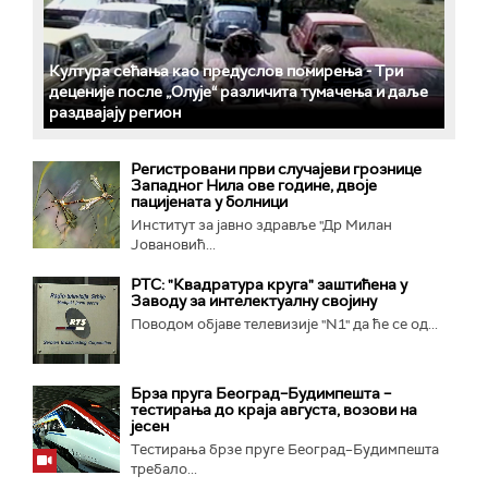
Култура сећања као предуслов помирења ­- Три
деценије после „Олује“ различита тумачења и даље
раздвајају регион
Регистровани први случајеви грознице
Западног Нила ове године, двоје
пацијената у болници
Институт за јавно здравље "Др Милан
Јовановић...
РТС: "Квадратура круга" заштићена у
Заводу за интелектуалну својину
Поводом објаве телевизије "N1" да ће се од...
Брза пруга Београд–Будимпешта –
тестирања до краја августа, возови на
јесен
Тестирања брзе пруге Београд–Будимпешта
требало...