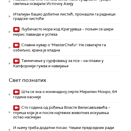
светиња освајали Источну Азију
Италијан бацио добитни листић, пронашли га радници
градске чистоће
Љубичасто море код Крагујевца – пољем се шири
мирис лаванде и успеха
Славни кувар о "MasterChefu": Не схватајте га
озбиљно, храна је хладна
Такмичење у сурфовању за псе – на плажи у
Калфорнији гужва и навијање
Свет познатих
Шта се зна о изненадној смрти Мерилин Монро, 64
године касније
Сто година од рођења Власте Велисављевића –
глумца који је и после најтежих животних искушења
остао насмејан
И њему треба додатни посао: Чешки председник ради