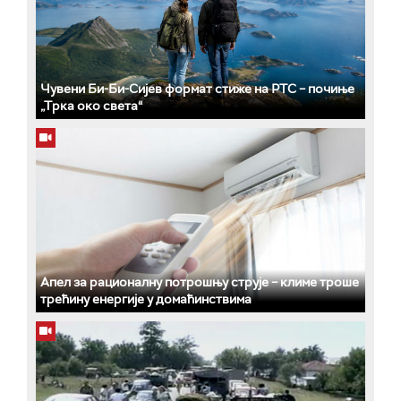
Чувени Би-Би-Сијев формат стиже на РТС – почиње
„Трка око света“
Апел за рационалну потрошњу струје – климе троше
трећину енергије у домаћинствима