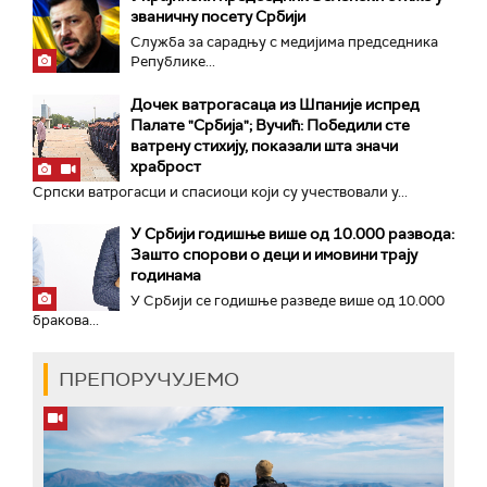
званичну посету Србији
Служба за сарадњу с медијима председника
Републике...
Дочек ватрогасаца из Шпаније испред
Палате "Србија"; Вучић: Победили сте
ватрену стихију, показали шта значи
храброст
Српски ватрогасци и спасиоци који су учествовали у...
У Србији годишње више од 10.000 развода:
Зашто спорови о деци и имовини трају
годинама
У Србији се годишње разведе више од 10.000
бракова...
ПРЕПОРУЧУЈЕМО