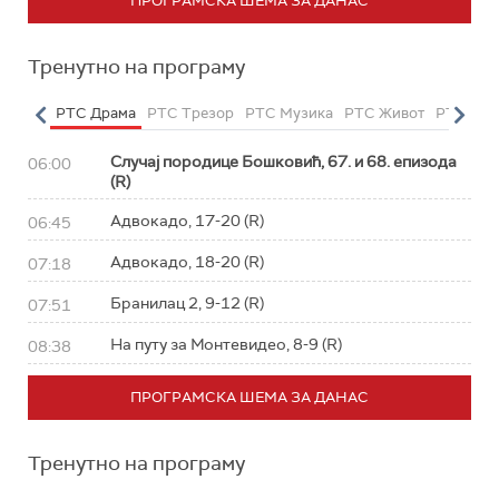
ПРОГРАМСКА ШЕМА ЗА ДАНАС
Тренутно на програму
етарац
РТС Драма
РТС Трезор
РТС Музика
РТС Живот
РТС Кла
Случај породице Бошковић, 67. и 68. епизода
06:00
(R)
Адвокадо, 17-20 (R)
06:45
Адвокадо, 18-20 (R)
07:18
Бранилац 2, 9-12 (R)
07:51
На путу за Монтевидео, 8-9 (R)
08:38
ПРОГРАМСКА ШЕМА ЗА ДАНАС
Тренутно на програму