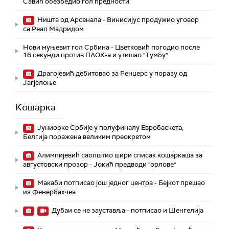
Савић обезбедио гол предности
Ништа од Арсенала - Винисијус продужио уговор
са Реал Мадридом
Нови муњевит гол Србина - Цветковић погодио после
16 секунди против ПАОК-а и утишао "Тумбу"
Драгојевић дебитовао за Ренџерс у поразу од
Јагјелоње
Кошарка
Јуниорке Србије у полуфиналу Евробаскета,
Белгија поражена великим преокретом
Алимпијевић саопштио шири списак кошаркаша за
августовски прозор - Јокић предводи "орлове"
Макаби потписао још једног центра - Бејкот прешао
из Фенербахчеа
Дубаи се не зауставља - потписао и Шенгелија