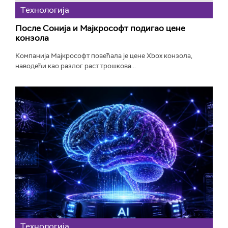
Технологијa
После Сонија и Мајкрософт подигао цене
конзола
Компанија Мајкрософт повећала је цене Xbox конзола,
наводећи као разлог раст трошкова...
Технологијa