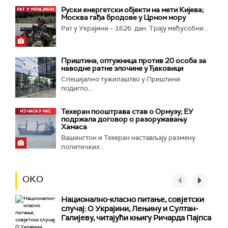
Руски енергетски објекти на мети Кијева;
Москва гађа бродове у Црном мору
Рат у Украјини – 1626. дан. Трају међусобни...
Приштина, оптужница против 20 особа за
наводне ратне злочине у Ђаковици
Специјално тужилаштво у Приштини
подигло...
Техеран пооштрава став о Ормузу; ЕУ
подржала договор о разоружавању
Хамаса
Вашингтон и Техеран настављају размену
политичких...
ОКО
Национално-класнo питање, совјетски
случај: О Украјини, Лењину и Султан-
Галијеву, читајући књигу Ричарда Пајпса