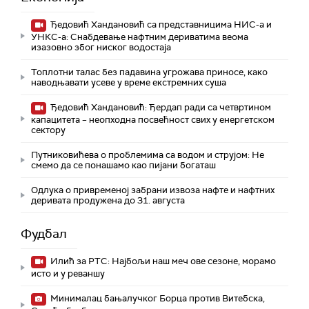
Ђедовић Хандановић са представницима НИС-а и
УНКС-а: Снабдевање нафтним дериватима веома
изазовно због ниског водостаја
Топлотни талас без падавина угрожава приносе, како
наводњавати усеве у време екстремних суша
Ђедовић Хандановић: Ђердап ради са четвртином
капацитета – неопходна посвећност свих у енергетском
сектору
Путниковићева о проблемима са водом и струјом: Не
смемо да се понашамо као пијани богаташ
Одлука о привременој забрани извоза нафте и нафтних
деривата продужена до 31. августа
Фудбал
Илић за РТС: Најбољи наш меч ове сезоне, морамо
исто и у реваншу
Минималац бањалучког Борца против Витебска,