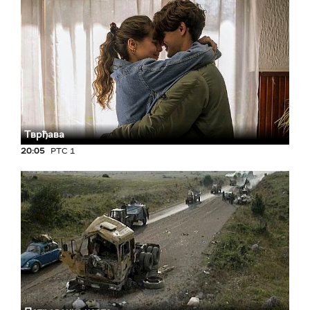
Тврђава
20:05
РТС 1