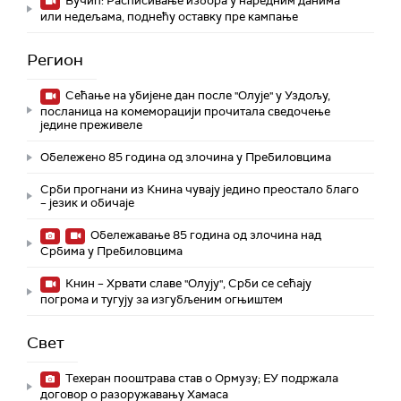
Вучић: Расписивање избора у наредним данима
или недељама, поднећу оставку пре кампање
Регион
Сећање на убијене дан после "Олује" у Уздољу,
посланица на комеморацији прочитала сведочење
једине преживеле
Обележено 85 година од злочина у Пребиловцима
Срби прогнани из Книна чувају једино преостало благо
– језик и обичаје
Обележавање 85 година од злочина над
Србима у Пребиловцима
Книн – Хрвати славе "Олују", Срби се сећају
погрома и тугују за изгубљеним огњиштем
Свет
Техеран пооштрава став о Ормузу; ЕУ подржала
договор о разоружавању Хамаса