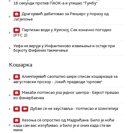
16 секунди против ПАОК-а и утишао "Тумбу"
Драгојевић дебитовао за Ренџерс у поразу од
Јагјелоње
Партизан води у Хумској, Сек коначно погодио
(РТС 2)
Уефа не верује у Инфантиново извињење и остаје при
бојкоту Фифиних такмичења
Кошарка
Алимпијевић саопштио шири списак кошаркаша за
августовски прозор - Јокић предводи "орлове"
Макаби потписао још једног центра - Бејкот прешао
из Фенербахчеа
Дубаи се не зауставља - потписао и Шенгелија
Хезоња се опростио од Мадриђана: Било је ноћи
када сам вас излуђивао, а било је и оних када сте ви
мене