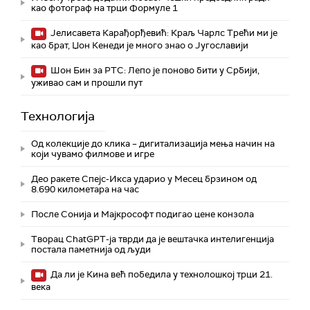
као фотограф на трци Формуле 1
Јелисавета Карађорђевић: Краљ Чарлс Трећи ми је
као брат, Џон Кенеди је много знао о Југославији
Шон Бин за РТС: Лепо је поново бити у Србији,
уживао сам и прошли пут
Технологијa
Од колекције до клика – дигитализација мења начин на
који чувамо филмове и игре
Део ракете Спејс-Икса ударио у Месец брзином од
8.690 километара на час
После Сонија и Мајкрософт подигао цене конзола
Творац ChatGPT-ја тврди да је вештачка интелигенција
постала паметнија од људи
Да ли је Кина већ победила у технолошкој трци 21.
века