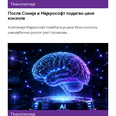
Технологијa
После Сонија и Мајкрософт подигао цене
конзола
Компанија Мајкрософт повећала је цене Xbox конзола,
наводећи као разлог раст трошкова...
Технологијa