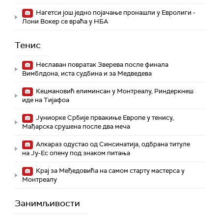
Нагетси још једно појачање пронашли у Евролиги -
Лони Вокер се враћа у НБА
Тенис
Неславан повратак Зверева после финала
Вимблдона, иста судбина и за Медведева
Кецмановић елиминсан у Монтреалу, Риндеркнеш
иде на Тијафоа
Јуниорке Србије првакиње Европе у тенису,
Мађарска срушена после два меча
Алкараз одустао од Синсинатија, одбрана титуле
на Ју-Ес опену под знаком питања
Крај за Међедовића на самом старту мастерса у
Монтреалу
Занимљивости