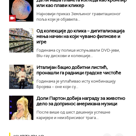
или као плави кликер
Најновији приказ Земљиног гравитационог
поља који је објавила...
Од колекције до клика – дигитализација
мења начин на који чувамо филмове и
игре
Годинама су полице испуњавали DVD-јеви,
Blu-ray дискови и колекције...
Италијан бацио добитни листић,
пронашли га радници градске чистоће
Годинама је уплаћивао исту комбинацију
бројева – оне који су...
Доли Партон добија награду за животно
дело за допринос американа музици
После више од шест деценија успешне
каријере и неизбрисивог трага...