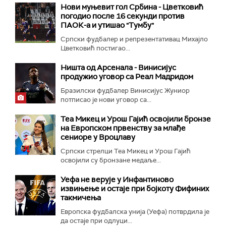
Нови муњевит гол Србина - Цветковић
погодио после 16 секунди против
ПАОК-а и утишао "Тумбу"
Српски фудбалер и репрезентативац Михајло
Цветковић постигао...
Ништа од Арсенала - Винисијус
продужио уговор са Реал Мадридом
Бразилски фудбалер Винисијус Жуниор
потписао је нови уговор са...
Теа Микец и Урош Гајић освојили бронзе
на Европском првенству за млађе
сениоре у Вроцлаву
Српски стрелци Теа Микец и Урош Гајић
освојили су бронзане медаље...
Уефа не верује у Инфантиново
извињење и остаје при бојкоту Фифиних
такмичења
Европска фудбалска унија (Уефа) потврдила је
да остаје при одлуци...