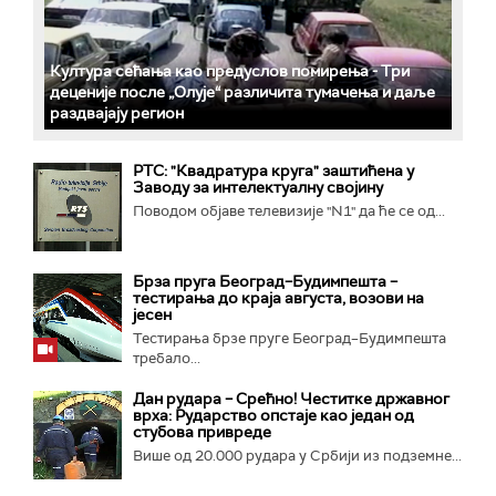
Култура сећања као предуслов помирења ­- Три
деценије после „Олује“ различита тумачења и даље
раздвајају регион
РТС: "Квадратура круга" заштићена у
Заводу за интелектуалну својину
Поводом објаве телевизије "N1" да ће се од...
Брза пруга Београд–Будимпешта –
тестирања до краја августа, возови на
јесен
Тестирања брзе пруге Београд–Будимпешта
требало...
Дан рудара – Срећно! Честитке државног
врха: Рударство опстаје као један од
стубова привреде
Више од 20.000 рудара у Србији из подземне...