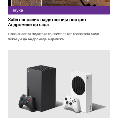
Наука
Хабл направио најдетаљнији портрет
Андромеде до сада
Нова анализа података са свемирског телескопа Хабл
показује да Андромеда, најближа...