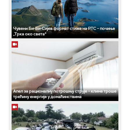
Чувени Би-Би-Сијев формат стиже на РТС – почиње
„Трка око света“
Апел за рационалну потрошњу струје – климе троше
трећину енергије у домаћинствима