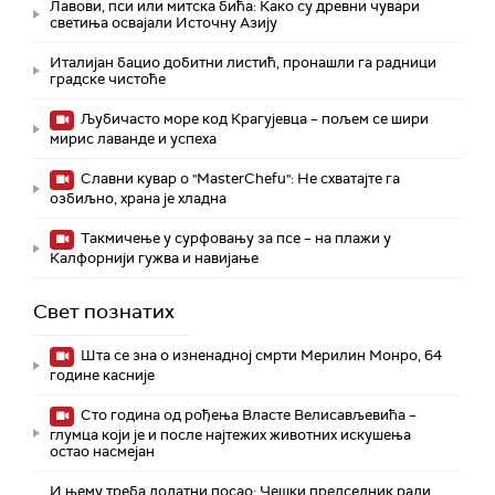
Лавови, пси или митска бића: Како су древни чувари
светиња освајали Источну Азију
Италијан бацио добитни листић, пронашли га радници
градске чистоће
Љубичасто море код Крагујевца – пољем се шири
мирис лаванде и успеха
Славни кувар о "MasterChefu": Не схватајте га
озбиљно, храна је хладна
Такмичење у сурфовању за псе – на плажи у
Калфорнији гужва и навијање
Свет познатих
Шта се зна о изненадној смрти Мерилин Монро, 64
године касније
Сто година од рођења Власте Велисављевића –
глумца који је и после најтежих животних искушења
остао насмејан
И њему треба додатни посао: Чешки председник ради