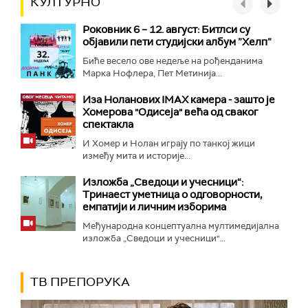
КУЛТУРНО
Роковник 6 – 12. август: Битлси су
објавили пети студијски албум ”Хелп”
Биће весело ове недеље на рођенданима
Марка Нофлера, Пет Метинија...
Иза Ноланових IMAX камера - зашто је
Хомерова "Одисеја" већа од сваког
спектакла
И Хомер и Нолан играју по танкој жици
између мита и историје...
Изложба „Сведоци и учесници“:
Тринаест уметница о одговорности,
емпатији и личним изборима
Међународна концептуална мултимедијална
изложба „Сведоци и учесници"...
ТВ ПРЕПОРУКА