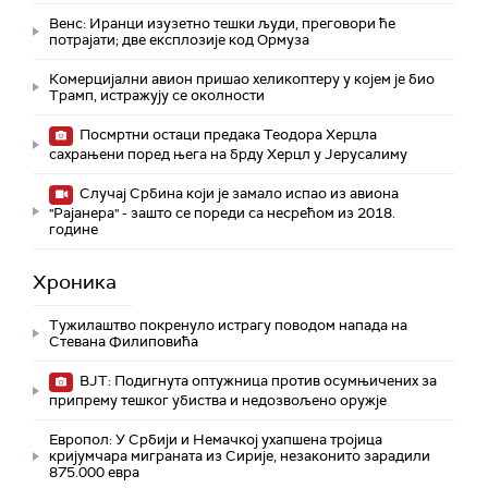
Венс: Иранци изузетно тешки људи, преговори ће
потрајати; две експлозије код Ормуза
Комерцијални авион пришао хеликоптеру у којем је био
Трамп, истражују се околности
Посмртни остаци предака Теодора Херцла
сахрањени поред њега на брду Херцл у Јерусалиму
Случај Србина који је замало испао из авиона
"Рајанера" - зашто се пореди са несрећом из 2018.
године
Хроника
Тужилаштво покренуло истрагу поводом напада на
Стевана Филиповића
ВЈТ: Подигнута оптужница против осумњичених за
припрему тешког убиства и недозвољено оружје
Европол: У Србији и Немачкој ухапшена тројица
кријумчара миграната из Сирије, незаконито зарадили
875.000 евра