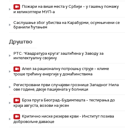
Пожари на више места у Србији – у гашењу помажу
и хеликоптери МУП-а
Саслушање због убиства на Карабурми, осумњичени се
бранили ћутањем
Друштво
РТС: "Квадратура круга" заштићена у Заводу за
интелектуалну својину
Апел за рационалну потрошњу струје – климе
троше трећину енергије у домаћинствима
Регистровани први случајеви грознице Западног Нила
ове године, двоје пацијената у болници
Брза пруга Београд–Будимпешта – тестирања до
краја августа, возови на јесен
Критично ниске резерве крви - Институт позива
добровољне даваоце