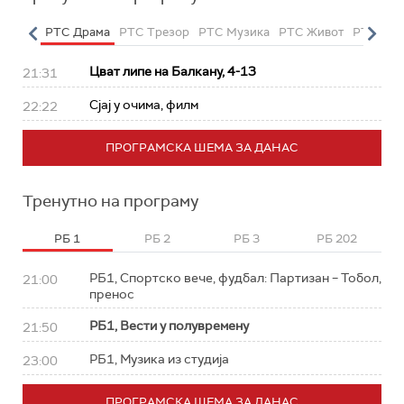
етарац
РТС Драма
РТС Трезор
РТС Музика
РТС Живот
РТС Кла
Цват липе на Балкану, 4-13
21:31
Сјај у очима, филм
22:22
ПРОГРАМСКА ШЕМА ЗА ДАНАС
Тренутно на програму
РБ 1
РБ 2
РБ 3
РБ 202
РБ1, Спортско вече, фудбал: Партизан – Тобол,
21:00
пренос
РБ1, Вести у полувремену
21:50
РБ1, Музика из студија
23:00
ПРОГРАМСКА ШЕМА ЗА ДАНАС