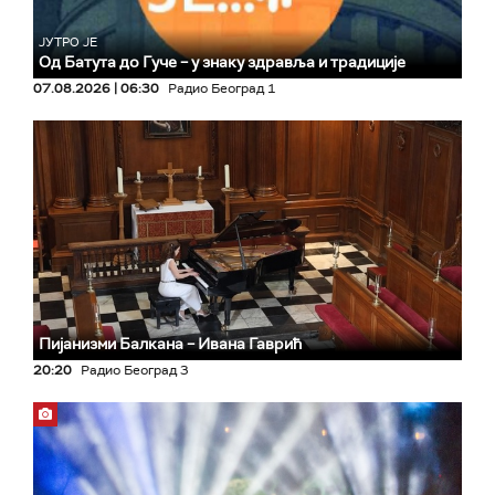
ЈУТРО ЈЕ
Од Батута до Гуче – у знаку здравља и традиције
07.08.2026 | 06:30
Радио Београд 1
Пијанизми Балкана – Ивана Гаврић
20:20
Радио Београд 3