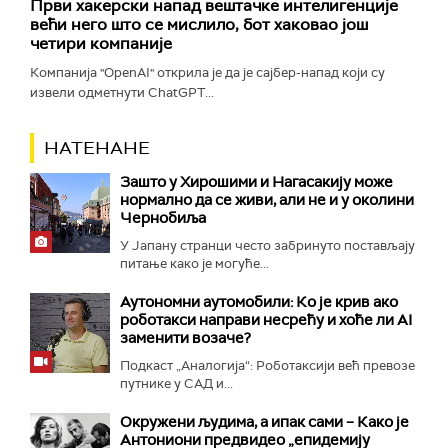
Први хакерски напад вештачке интелигенције
већи него што се мислило, бот хаковао још
четири компаније
Компанија "OpenAI" открила је да је сајбер-напад који су
извели одметнути ChatGPT...
НАТЕНАНЕ
Зашто у Хирошими и Нагасакију може
нормално да се живи, али не и у околини
Чернобиља
У Јапану странци често забринуто постављају
питање како је могуће...
Аутономни аутомобили: Ко је крив ако
роботакси направи несрећу и хоће ли AI
заменити возаче?
Подкаст „Аналогија“: Роботаксији већ превозе
путнике у САД и...
Окружени људима, а ипак сами – Како је
Антониони предвидео „епидемију