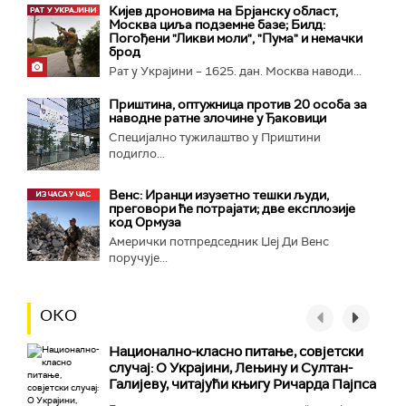
Кијев дроновима на Брјанску област,
Москва циља подземне базе; Билд:
Погођени "Ликви моли", "Пума" и немачки
брод
Рат у Украјини – 1625. дан. Москва наводи...
Приштина, оптужница против 20 особа за
наводне ратне злочине у Ђаковици
Специјално тужилаштво у Приштини
подигло...
Венс: Иранци изузетно тешки људи,
преговори ће потрајати; две експлозије
код Ормуза
Амерички потпредседник Џеј Ди Венс
поручује...
ОКО
Национално-класнo питање, совјетски
случај: О Украјини, Лењину и Султан-
Галијеву, читајући књигу Ричарда Пајпса