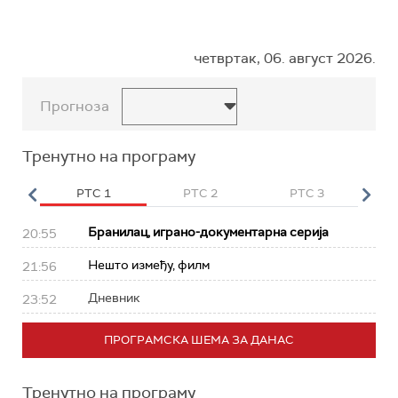
четвртак, 06. август 2026.
Прогноза
Тренутно на програму
HD
РТС 1
РТС 2
РТС 3
Р
Бранилац, играно-документарна серија
20:55
Нешто између, филм
21:56
Дневник
23:52
ПРОГРАМСКА ШЕМА ЗА ДАНАС
Тренутно на програму