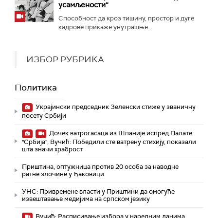
усамљености“
Способност да кроз тишину, простор и дуге
кадрове прикаже унутрашње...
ИЗБОР РУБРИКА
Политика
Украјински председник Зеленски стиже у званичну
посету Србији
Дочек ватрогасаца из Шпаније испред Палате
"Србија"; Вучић: Победили сте ватрену стихију, показали
шта значи храброст
Приштина, оптужница против 20 особа за наводне
ратне злочине у Ђаковици
УНС: Привремене власти у Приштини да омогуће
извештавање медијима на српском језику
Вучић: Расписивање избора у наредним данима