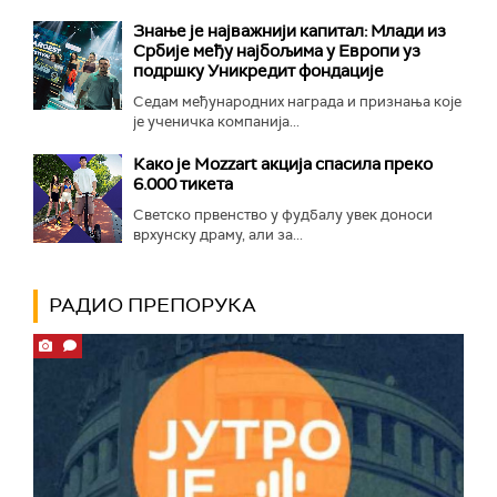
Знање је најважнији капитал: Млади из
Србије међу најбољима у Европи уз
подршку Уникредит фондације
Седам међународних награда и признања које
је ученичка компанија...
Како је Mozzart акција спасила преко
6.000 тикета
Светско првенство у фудбалу увек доноси
врхунску драму, али за...
РАДИО ПРЕПОРУКА