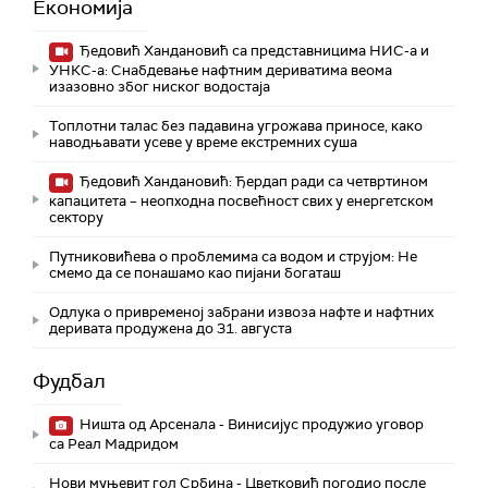
Економија
Ђедовић Хандановић са представницима НИС-а и
УНКС-а: Снабдевање нафтним дериватима веома
изазовно због ниског водостаја
Топлотни талас без падавина угрожава приносе, како
наводњавати усеве у време екстремних суша
Ђедовић Хандановић: Ђердап ради са четвртином
капацитета – неопходна посвећност свих у енергетском
сектору
Путниковићева о проблемима са водом и струјом: Не
смемо да се понашамо као пијани богаташ
Одлука о привременој забрани извоза нафте и нафтних
деривата продужена до 31. августа
Фудбал
Ништа од Арсенала - Винисијус продужио уговор
са Реал Мадридом
Нови муњевит гол Србина - Цветковић погодио после