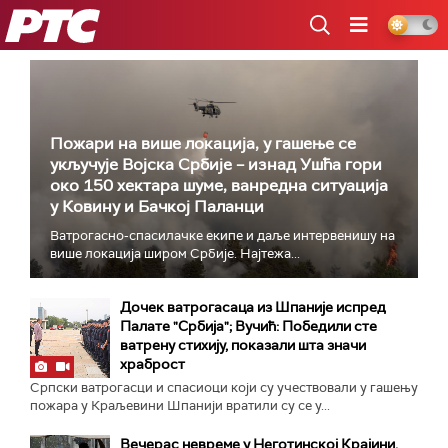
РТС
Пожари на више локација, у гашење се
укључује Војска Србије – изнад Ушћа гори
око 150 хектара шуме, ванредна ситуација
у Ковину и Бачкој Паланци
Ватрогасно-спасилачке екипе и даље интервенишу на
више локација широм Србије. Најтежа...
Дочек ватрогасаца из Шпаније испред
Палате "Србија"; Вучић: Победили сте
ватрену стихију, показали шта значи
храброст
Српски ватрогасци и спасиоци који су учествовали у гашењу
пожара у Краљевини Шпанији вратили су се у...
Вечерас невреме у Неготинској Крајини,