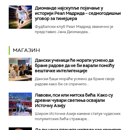
Диоманде најскупље појачање у
историји Реал Мадрида – седмогодишњи
уговор за тинејџера
Фудбалски клуб Реал Мадрид званично је
представио Јана Диомандеа...
МАГАЗИН
Дански ученици ће морати усмено да
бране радове да не би варали помоћу
вештачке интелигенције
Дански ђаци мораће усмено да бране своје
радове како би се спречило...
Лавови, пси или митска бића: Како су
древни чувари светиња освајали
Источну Азију
Широм Источне Азије камене статуе чудесних
полумитских бића стражаре...
Да ли наша планета изгледа као кромпир