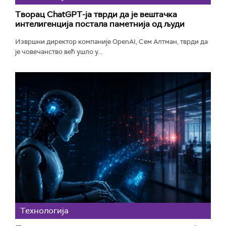
Творац ChatGPT-ја тврди да је вештачка
интелигенција постала паметнија од људи
Извршни директор компаније OpenAI, Сем Алтман, тврди да
је човечанство већ ушло у...
Технологијa