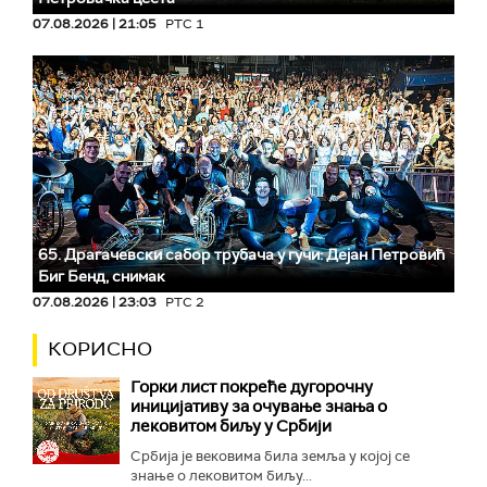
07.08.2026 | 21:05
РТС 1
65. Драгачевски сабор трубача у гучи: Дејан Петровић
Биг Бeнд, снимак
07.08.2026 | 23:03
РТС 2
КОРИСНО
Горки лист покреће дугорочну
иницијативу за очување знања о
лековитом биљу у Србији
Србија је вековима била земља у којој се
знање о лековитом биљу...