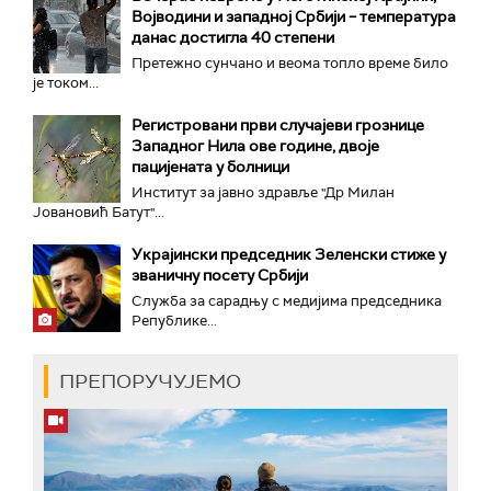
Војводини и западној Србији – температура
данас достигла 40 степени
Претежно сунчано и веома топло време било
је током...
Регистровани први случајеви грознице
Западног Нила ове године, двоје
пацијената у болници
Институт за јавно здравље "Др Милан
Јовановић Батут"...
Украјински председник Зеленски стиже у
званичну посету Србији
Служба за сарадњу с медијима председника
Републике...
ПРЕПОРУЧУЈЕМО