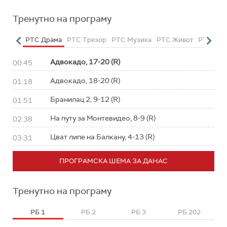
Тренутно на програму
етарац
РТС Драма
РТС Трезор
РТС Музика
РТС Живот
РТС Кла
Адвокадо, 17-20 (R)
00:45
Адвокадо, 18-20 (R)
01:18
Бранилац 2, 9-12 (R)
01:51
На путу за Монтевидео, 8-9 (R)
02:38
Цват липе на Балкану, 4-13 (R)
03:31
ПРОГРАМСКА ШЕМА ЗА ДАНАС
Тренутно на програму
РБ 1
РБ 2
РБ 3
РБ 202