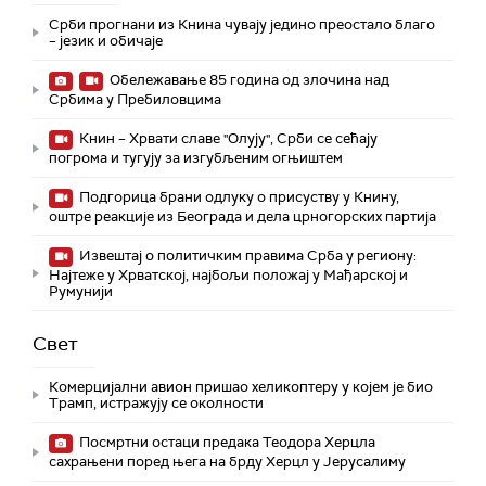
Срби прогнани из Книна чувају једино преостало благо
– језик и обичаје
Обележавање 85 година од злочина над
Србима у Пребиловцима
Книн – Хрвати славе "Олују", Срби се сећају
погрома и тугују за изгубљеним огњиштем
Подгорица брани одлуку о присуству у Книну,
оштре реакције из Београда и дела црногорских партија
Извештај о политичким правима Срба у региону:
Најтеже у Хрватској, најбољи положај у Мађарској и
Румунији
Свет
Комерцијални авион пришао хеликоптеру у којем је био
Трамп, истражују се околности
Посмртни остаци предака Теодора Херцла
сахрањени поред њега на брду Херцл у Јерусалиму