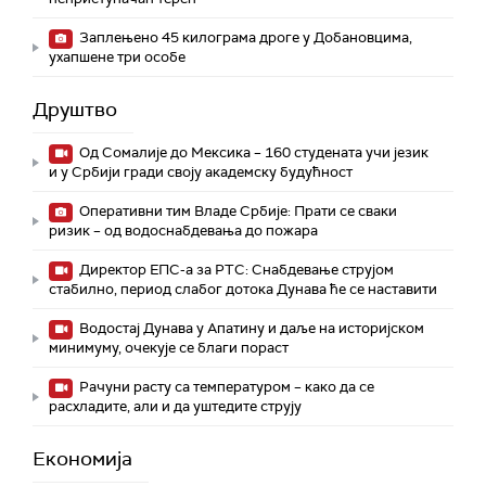
Заплењено 45 килограма дроге у Добановцима,
ухапшене три особе
Друштво
Од Сомалије до Мексика – 160 студената учи језик
и у Србији гради своју академску будућност
Оперативни тим Владе Србије: Прати се сваки
ризик – од водоснабдевања до пожара
Директор ЕПС-а за РТС: Снабдевање струјом
стабилно, период слабог дотока Дунава ће се наставити
Водостај Дунава у Апатину и даље на историјском
минимуму, oчекује се благи пораст
Рачуни расту са температуром – како да се
расхладите, али и да уштедите струју
Економија