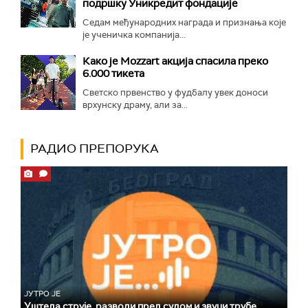
подршку Уникредит фондације
Седам међународних награда и признања које
је ученичка компанија...
Како је Mozzart акција спасила преко
6.000 тикета
Светско првенство у фудбалу увек доноси
врхунску драму, али за...
РАДИО ПРЕПОРУКА
ЈУТРО ЈЕ
Уштеда струје, разводи пред судом и звуци трубе