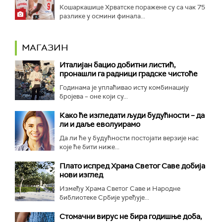
Кошаркашице Хрватске поражене су са чак 75
разлике у осмини финала...
МАГАЗИН
Италијан бацио добитни листић,
пронашли га радници градске чистоће
Годинама је уплаћивао исту комбинацију
бројева – оне који су...
Како ће изгледати људи будућности – да
ли и даље еволуирамо
Да ли ће у будућности постојати верзије нас
које ће бити ниже...
Плато испред Храма Светог Саве добија
нови изглед
Између Храма Светог Саве и Народне
библиотеке Србије уређује...
Стомачни вирус не бира годишње доба,