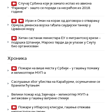
Случај Србина који је замало испао из авиона
"Рајанера" - зашто се пореди са несрећом из 2018.
године
Иран и Оман на корак од договора о отварању
Ормуза; jеменска војска гађала саудијски танкер у
Црвеном мору
Хитан састанак министара ЕУ о мигрантској кризи –
подршка Шпанији, Мароко тврди да је улазак у Сеуту
био организован
Хроника
Пожари на више места у Србији – у гашењу помажу
и хеликоптери МУП-а
Саслушање због убиства на Карабурми, осумњичени се
бранили ћутањем
Велики пожар код Зајечара – хеликоптер МУП-а
ангажован у гашењу ватрене стихије
Пожари у Ибарској клисури, гашење отежава
неприступачан терен