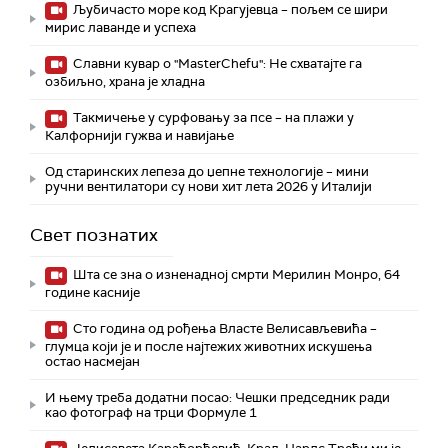
Љубичасто море код Крагујевца – пољем се шири
мирис лаванде и успеха
Славни кувар о "MasterChefu": Не схватајте га
озбиљно, храна је хладна
Такмичење у сурфовању за псе – на плажи у
Калфорнији гужва и навијање
Од старинских лепеза до џепне технологије – мини
ручни вентилатори су нови хит лета 2026 у Италији
Свет познатих
Шта се зна о изненадној смрти Мерилин Монро, 64
године касније
Сто година од рођења Власте Велисављевића –
глумца који је и после најтежих животних искушења
остао насмејан
И њему треба додатни посао: Чешки председник ради
као фотограф на трци Формуле 1