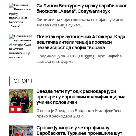
Са Лином Вентуром у мраку параћинског
биоскопа „Авала“: Совуљагин хук
Филмови на чијим шпицама се појављује име
Жозеа Ђованија су као...
Почетак ере аутономних AI хакера: Када
вештачка интелигенција прогласи
независност од својих твораца
Средином јула 2026. „Hugging Face“, највећа
светска платформа...
СПОРТ
Звезда пети пут од Краснодара јури
преокрет у европским квалификацијама,
учинак половичан
Откако је Звезда са Владаном Милојевићем
преко Краснодара 2017...
Српске јуниорке у четвртфиналу
Евробаскета, Туркиње промашиле шут