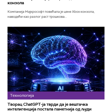
конзола
Компанија Мајкрософт повећала је цене Xbox конзола,
наводећи као разлог раст трошкова...
Технологијa
Творац ChatGPT-ја тврди да је вештачка
интелигенција постала паметнија од људи