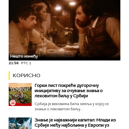
Нешто између
21:56
РТС 1
КОРИСНО
Горки лист покреће дугорочну
иницијативу за очување знања о
лековитом биљу у Србији
Србија је вековима била земља у којој се
знање о лековитом биљу...
Знање је најважнији капитал: Млади из
Србије међу најбољима у Европи уз