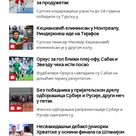
за продужетак
Српске кошаркашице узраста до 18 година
победиле су Турску у...
Кецмановић елиминсан у Монтреалу,
Риндеркнеш иде на Тијафоа
Српски тенисер Миомир Кецмановић
елиминисан је у другом колу...
Орхус за гол ближи плеј-офу, Сабах и
Звезду чека исти посао
Фудбалери Орхуса савладали су Сабах на
домаћем терену резултатом...
Без победника у пријатељском дуелу
одбојкашица Србије и Русије, други меч
у петак
Женске одбојкашке репрезентације Србије и
Русије одиграле су...
Несвакидашњи дебакл јуниорки
Хрватске у осмини финала са Шпанијом