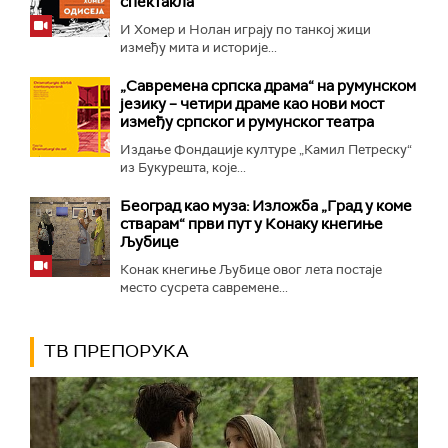
спектакла
И Хомер и Нолан играју по танкој жици
између мита и историје...
„Савремена српска драма“ на румунском
језику – четири драме као нови мост
између српског и румунског театра
Издање Фондације културе „Камил Петреску“
из Букурешта, које...
Београд као муза: Изложба „Град у коме
стварам“ први пут у Конаку кнегиње
Љубице
Конак кнегиње Љубице овог лета постаје
место сусрета савремене...
ТВ ПРЕПОРУКА