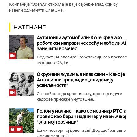
Компанија "OpenAI" открила је да је сајбер-напад који су
извели одметнути ChatGPT...
НАТЕНАНЕ
Аутономни аутомобили: Ко је крив ако
роботакси направи несрећу и хоће ли AI
заменити возаче?
Подкаст „Аналогија“: Роботаксији већ превозе
путнике у САД и...
Окружени људима, а ипак сами – Како је
Антониони предвидео „епидемију
усамљености“
Способност да кроз тишину, простор и дуге
кадрове прикаже унутрашње...
Грлом у малине – како се новинар РТС-а
провео као берач надничар у ивањичкој
"златној грозници"
Да ли постоји тај црвени „Ел Дорадо“ западне
Србије због којег...