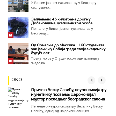
У Вишем јавном тужилаштву у Београду
саслушано...
Заплењено 45 килограма дроге у
Добановцима, ухапшене три особе
По налогу Вишег јавног тужилаштва у
Београду...
Од Сомалије до Мексика – 160 студената
учи језик и у Србији гради своју академску
будућност
Тренутно се у Студентском одмаралишту
"Радојка...
ОКО
Приче о Веску Савићу, неуропсихијатру
и уметнику псовања: Церомонијал
мајстор последњег београдског салона
Легенде о неуропсихијатру Веселину Веску
Савићу, једној од најоригиналнијих...