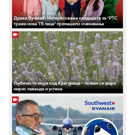
Душка Вучинић: Интересовање кандидата за "РТС
тражи нова ТВ лица" премашило очекивања
Љубичасто море код Крагујевца – пољем се шири
мирис лаванде и успеха