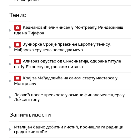
Тенис
Кецмановић елиминсан у Монтреалу, Риндеркнеш
иде на Тијафоа
Јуниорке Србије првакиње Европе у тенису,
Мађарска срушена после два меча
Алкараз одустао од Синсинатија, одбрана титуле
на Ју-Ес опену под знаком питања
Крај за Међедовића на самом старту мастерса у
Монтреалу
Лајовић после преокрета у осмини финала челенџера у
Лексингтону
Занимљивости
Италијан бацио добитни листић, пронашли га радници
градске чистоће