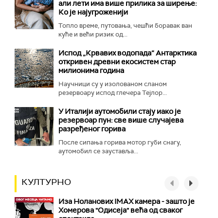
али лети има више прилика за ширење:
Ко је најугроженији
Топло време, путовања, чешћи боравак ван
куће и већи ризик од...
Испод „Крвавих водопада“ Антарктика
откривен древни екосистем стар
милионима година
Научници су у изолованом сланом
резервоару испод глечера Тејлор...
У Италији аутомобили стају иако је
резервоар пун: све више случајева
разређеног горива
После сипања горива мотор губи снагу,
аутомобил се зауставља...
КУЛТУРНО
Иза Ноланових IMAX камера - зашто је
Хомерова "Одисеја" већа од сваког