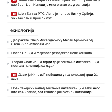
Јелисавета Карађорђевић: Краљ Чарлс Трећи ми је
као брат, Џон Кенеди је много знао о Југославији
Шон Бин за РТС: Лепо је поново бити у Србији,
уживао сам и прошли пут
Технологијa
Део ракете Спејс-Икса ударио у Месец брзином од
8.690 километара на час
После Сонија и Мајкрософт подигао цене конзола
Творац ChatGPT-ја тврди да је вештачка интелигенција
постала паметнија од људи
Да ли је Кина већ победила у технолошкој трци 21.
века
Први хакерски напад вештачке интелигенције већи него
што се мислило, бот хаковао још четири компаније