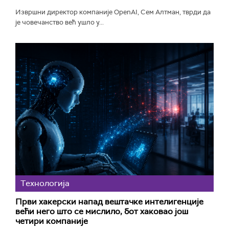
Извршни директор компаније OpenAI, Сем Алтман, тврди да
је човечанство већ ушло у...
Технологијa
Први хакерски напад вештачке интелигенције
већи него што се мислило, бот хаковао још
четири компаније