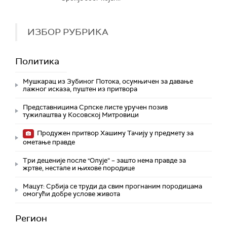
ИЗБОР РУБРИКА
Политика
Мушкарац из Зубиног Потока, осумњичен за давање
лажног исказа, пуштен из притвора
Представницима Српске листе уручен позив
тужилаштва у Косовској Митровици
Продужен притвор Хашиму Тачију у предмету за
ометање правде
Три деценије после "Олује“ – зашто нема правде за
жртве, нестале и њихове породице
Мацут: Србија се труди да свим прогнаним породицама
омогући добре услове живота
Регион