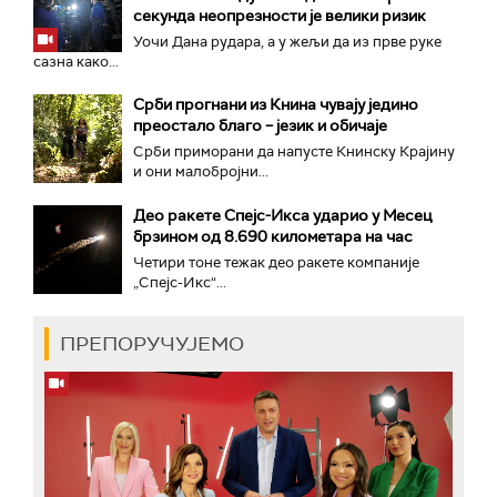
секунда неопрезности је велики ризик
Уочи Дана рудара, а у жељи да из прве руке
сазна како...
Срби прогнани из Книна чувају једино
преостало благо – језик и обичаје
Срби приморани да напусте Книнску Крајину
и они малобројни...
Део ракете Спејс-Икса ударио у Месец
брзином од 8.690 километара на час
Четири тоне тежак део ракете компаније
„Спејс-Икс“...
ПРЕПОРУЧУЈЕМО