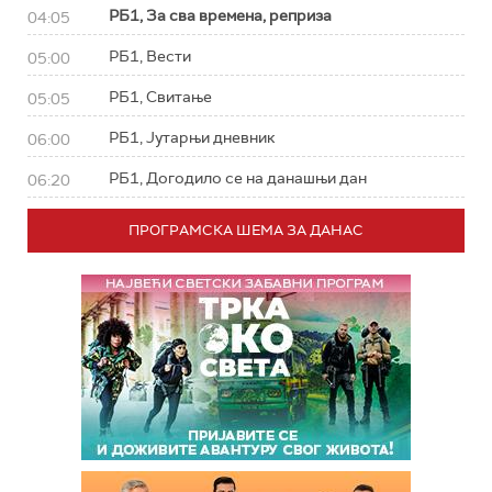
РБ1, За сва времена, реприза
04:05
РБ1, Вести
05:00
РБ1, Свитање
05:05
РБ1, Јутарњи дневник
06:00
РБ1, Догодило се на данашњи дан
06:20
ПРОГРАМСКА ШЕМА ЗА ДАНАС