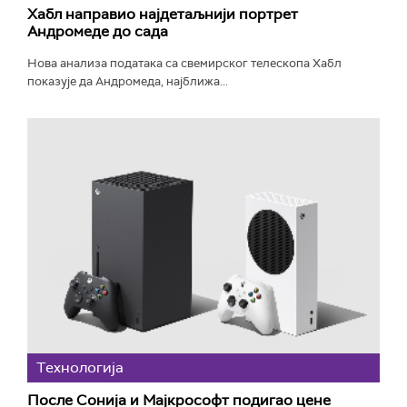
Хабл направио најдетаљнији портрет
Андромеде до сада
Нова анализа података са свемирског телескопа Хабл
показује да Андромеда, најближа...
Технологијa
После Сонија и Мајкрософт подигао цене