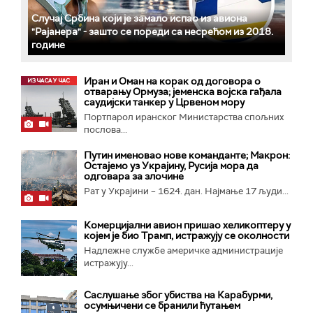
Случај Србина који је замало испао из авиона
"Рајанера" - зашто се пореди са несрећом из 2018.
године
Иран и Оман на корак од договора о
отварању Ормуза; jеменска војска гађала
саудијски танкер у Црвеном мору
Портпарол иранског Министарства спољних
послова...
Путин именовао нове команданте; Макрон:
Остајемо уз Украјину, Русија мора да
одговара за злочине
Рат у Украјини – 1624. дан. Најмање 17 људи...
Комерцијални авион пришао хеликоптеру у
којем је био Трамп, истражују се околности
Надлежне службе америчке администрације
истражују...
Саслушање због убиства на Карабурми,
осумњичени се бранили ћутањем