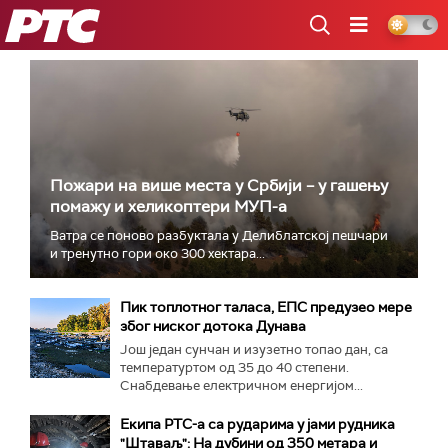
РТС
Пожари на више места у Србији – у гашењу
помажу и хеликоптери МУП-а
Ватра се поново разбуктала у Делиблатској пешчари
и тренутно гори око 300 хектара...
Пик топлотног таласа, ЕПС предузео мере
због ниског дотока Дунава
Још један сунчан и изузетно топао дан, са
температуртом од 35 до 40 степени.
Снабдевање електричном енергијом...
Екипа РТС-а са рударима у јами рудника
"Штаваљ": На дубини од 350 метара и