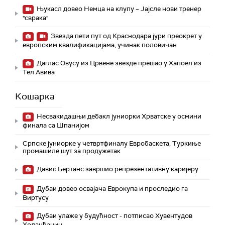
Њукасл довео Немца на клупу – Јајсле нови тренер
"сврака"
Звезда пети пут од Краснодара јури преокрет у
европским квалификацијама, учинак половичан
Даглас Овусу из Црвене звезде прешао у Хапоел из
Тел Авива
Кошарка
Несвакидашњи дебакл јуниорки Хрватске у осмини
финала са Шпанијом
Српске јуниорке у четвртфиналу Евробаскета, Туркиње
промашиле шут за продужетак
Давис Бертанс завршио репрезентативну каријеру
Дубаи довео освајача Еврокупа и проследио га
Виртусу
Дубаи улаже у будућност - потписао Хувентудов
Холанђанин