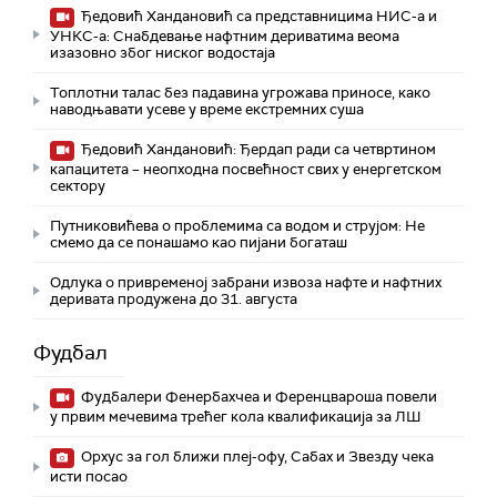
Ђедовић Хандановић са представницима НИС-а и
УНКС-а: Снабдевање нафтним дериватима веома
изазовно због ниског водостаја
Топлотни талас без падавина угрожава приносе, како
наводњавати усеве у време екстремних суша
Ђедовић Хандановић: Ђердап ради са четвртином
капацитета – неопходна посвећност свих у енергетском
сектору
Путниковићева о проблемима са водом и струјом: Не
смемо да се понашамо као пијани богаташ
Одлука о привременој забрани извоза нафте и нафтних
деривата продужена до 31. августа
Фудбал
Фудбалери Фенербахчеа и Ференцвароша повели
у првим мечевима трећег кола квалификација за ЛШ
Орхус за гол ближи плеј-офу, Сабах и Звезду чека
исти посао