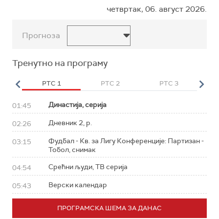
четвртак, 06. август 2026.
Прогноза
Тренутно на програму
HD
РТС 1
РТС 2
РТС 3
Р
Династија, серија
01:45
Дневник 2, р.
02:26
Фудбал - Кв. за Лигу Конференције: Партизан -
03:15
Тобол, снимак
Срећни људи, ТВ серија
04:54
Верски календар
05:43
ПРОГРАМСКА ШЕМА ЗА ДАНАС