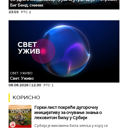
Биг Бeнд, снимак
23:03
РТС 2
СВЕТ. УЖИВО
Свет. Уживо
08.08.2026 | 12:30
РТС 1
КОРИСНО
Горки лист покреће дугорочну
иницијативу за очување знања о
лековитом биљу у Србији
Србија је вековима била земља у којој се