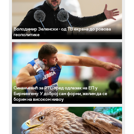
Володимир Зеленски - од ТВ екрана до ровова
геополитике
Синанчевић за РТС пред одлазак на ЕП у
Бирмингему: У доброј сам форми, желим да се
борим на високом нивоу