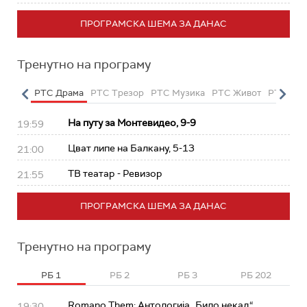
ПРОГРАМСКА ШЕМА ЗА ДАНАС
Тренутно на програму
етарац
РТС Драма
РТС Трезор
РТС Музика
РТС Живот
РТС Кла
На путу за Монтевидео, 9-9
19:59
Цват липе на Балкану, 5-13
21:00
ТВ театар - Ревизор
21:55
ПРОГРАМСКА ШЕМА ЗА ДАНАС
Тренутно на програму
РБ 1
РБ 2
РБ 3
РБ 202
Romano Them: Антологија „Било некад“
19:30