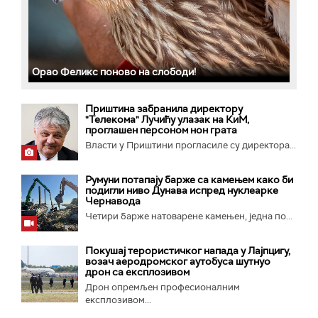
Орао Феликс поново на слободи!
Приштина забранила директору
"Телекома" Лучићу улазак на КиМ,
проглашен персоном нон грата
Власти у Приштини прогласиле су директора...
Румуни потапају барже са камењем како би
подигли ниво Дунава испред нуклеарке
Чернавода
Четири барже натоварене камењен, једна по...
Покушај терористичког напада у Лајпцигу,
возач аеродромског аутобуса шутнуо
дрон са експлозивом
Дрон опремљен професионалним
експлозивом...