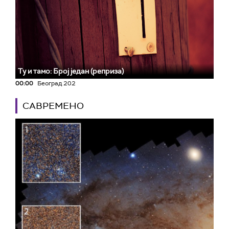
Ту и тамо: Број један (реприза)
00:00
Београд 202
САВРЕМЕНО