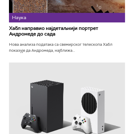
Наука
Хабл направио најдетаљнији портрет
Андромеде до сада
Нова анализа података са свемирског телескопа Хабл
показује да Андромеда, најближа...