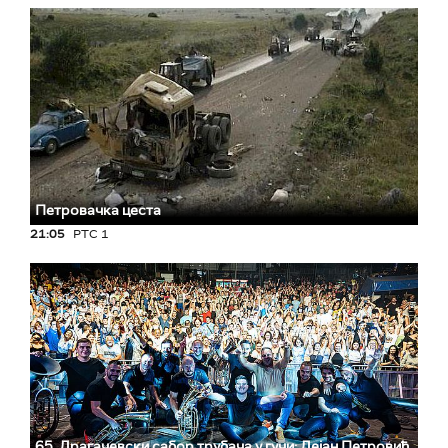
Петровачка цеста
21:05
РТС 1
65. Драгачевски сабор трубача у гучи: Дејан Петровић