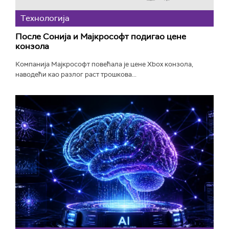
Технологијa
После Сонија и Мајкрософт подигао цене
конзола
Компанија Мајкрософт повећала је цене Xbox конзола,
наводећи као разлог раст трошкова...