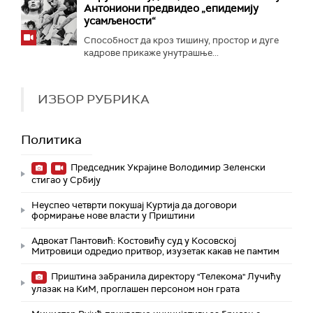
Антониони предвидео „епидемију
усамљености“
Способност да кроз тишину, простор и дуге
кадрове прикаже унутрашње...
ИЗБОР РУБРИКА
Политика
Председник Украјине Володимир Зеленски
стигао у Србију
Неуспео четврти покушај Куртија да договори
формирање нове власти у Приштини
Адвокат Пантовић: Костовићу суд у Косовској
Митровици одредио притвор, изузетак какав не памтим
Приштина забранила директору "Телекома" Лучићу
улазак на КиМ, проглашен персоном нон грата