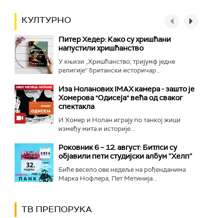
КУЛТУРНО
Питер Хедер: Како су хришћани
напустили хришћанство
У књизи „Хришћанство, тријумф једне
религије“ британски историчар...
Иза Ноланових IMAX камера - зашто је
Хомерова "Одисеја" већа од сваког
спектакла
И Хомер и Нолан играју по танкој жици
између мита и историје...
Роковник 6 – 12. август: Битлси су
објавили пети студијски албум ”Хелп”
Биће весело ове недеље на рођенданима
Марка Нофлера, Пет Метинија...
ТВ ПРЕПОРУКА