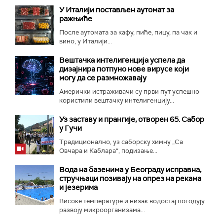
У Италији постављен аутомат за
ражњиће
После аутомата за кафу, пиће, пицу, па чак и
вино, у Италији...
Вештачка интелигенција успела да
дизајнира потпуно нове вирусе који
могу да се размножавају
Амерички истраживачи су први пут успешно
користили вештачку интелигенцију...
Уз заставу и прангије, отворен 65. Сабор
у Гучи
Традиционално, уз саборску химну „Са
Овчара и Каблара“, подизање...
Вода на базенима у Београду исправна,
стручњаци позивају на опрез на рекама
и језерима
Високе температуре и низак водостај погодују
развоју микроорганизама...