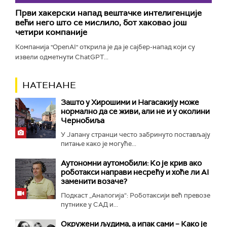
Први хакерски напад вештачке интелигенције
већи него што се мислило, бот хаковао још
четири компаније
Компанија "OpenAI" открила је да је сајбер-напад који су
извели одметнути ChatGPT...
НАТЕНАНЕ
Зашто у Хирошими и Нагасакију може
нормално да се живи, али не и у околини
Чернобиља
У Јапану странци често забринуто постављају
питање како је могуће...
Аутономни аутомобили: Ко је крив ако
роботакси направи несрећу и хоће ли AI
заменити возаче?
Подкаст „Аналогија“: Роботаксији већ превозе
путнике у САД и...
Окружени људима, а ипак сами – Како је