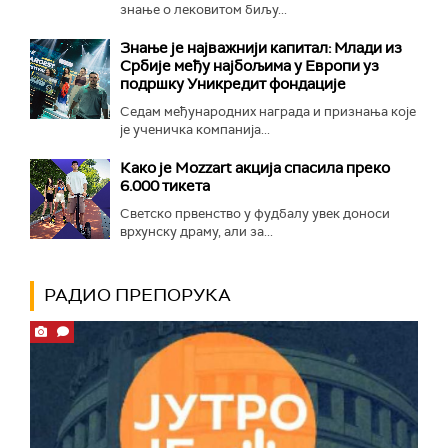
знање о лековитом биљу...
Знање је најважнији капитал: Млади из
Србије међу најбољима у Европи уз
подршку Уникредит фондације
Седам међународних награда и признања које
је ученичка компанија...
Како је Mozzart акција спасила преко
6.000 тикета
Светско првенство у фудбалу увек доноси
врхунску драму, али за...
РАДИО ПРЕПОРУКА