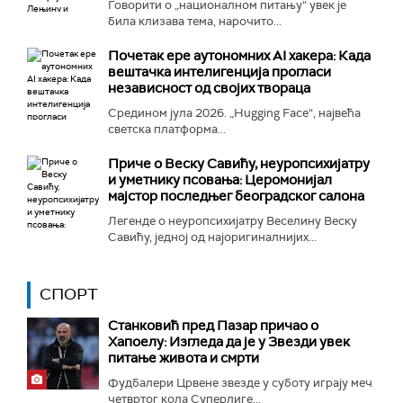
Говорити о „националном питању“ увек је
била клизава тема, нарочито...
Почетак ере аутономних AI хакера: Када
вештачка интелигенција прогласи
независност од својих твораца
Средином јула 2026. „Hugging Face“, највећа
светска платформа...
Приче о Веску Савићу, неуропсихијатру
и уметнику псовања: Церомонијал
мајстор последњег београдског салона
Легенде о неуропсихијатру Веселину Веску
Савићу, једној од најоригиналнијих...
СПОРТ
Станковић пред Пазар причао о
Хапоелу: Изгледа да је у Звезди увек
питање живота и смрти
Фудбалери Црвене звезде у суботу играју меч
четвртог кола Суперлиге...