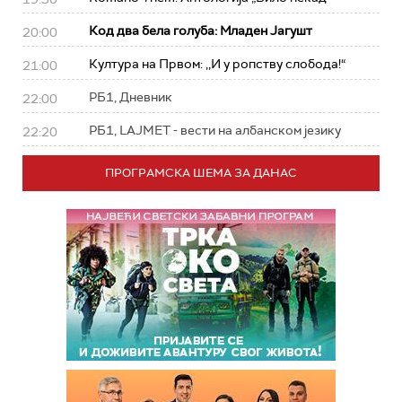
Код два бела голуба: Младен Јагушт
20:00
Култура на Првом: ,,И у ропству слобода!“
21:00
РБ1, Дневник
22:00
РБ1, LAJMET - вести на албанском језику
22:20
ПРОГРАМСКА ШЕМА ЗА ДАНАС