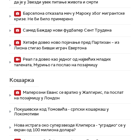
да је у Звезди увек питање живота и смрти
Барселона отказала меч у Мароку због мигрантске
кризе: Не би било примерено
Самед Баждар нови фудбалер Сент Трудена
Хетафе довео ново појачање пред Партизан – из
Лиона стигао бивши играч Евертона
Реал га довео као једног од највећих младих
талената, Мурињо га послао на позајмицу
Кошарка
Малерозни Еванс се вратио у Жалгирис, па послат
на позајмицу у Лондон
Покушевски код Томовића - српски кошаркаш у
Локомотиви
Нова истрага око суперзвезде Клиперса - "уградио" се у
екран од 100 милиона долара?