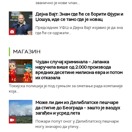
званично је нови члан...
Дејна Вајт: Знам где ће се борити Фјури и
Џошуа, иде се тамо где је новац
Председник УФЦ-а Дејна Вајт изјавио је да зна
где ће се одржати...
МАГАЗИН
Чудан случај криминала – Јапанка
наручила више од 2.000 производа
вредних десетине милиона евра и потом
их отказала
Токијска полиција је под сумњом за ометање рада компаније
која...
Може ли дим из Делиблатске пешчаре
да стигне до Београда – зашто је ваздух
загађен и усред лета
Пожари попут оног у Делиблатској пешчари
могу значајно да утичу...