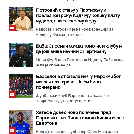
Петровић о стању у Партизану и
прелазном року: Кад чују колику плату
нудимо, сви се окрену и оду
Радосав Петровић је на конференцији за
медије у Хумској открио...
Баба: Спреман сам да помогнем клубу и
да још више научим о Партизану
Нови фудбалер Партизана Идрису Баба рекао
је да је спреман да...
Барселона отказала меч у Мароку због
мигрантске кризе: Не би било
примерено
Фудбалски клуб Барселона отказао је
пријатељску утакмицу против...
Хетафе довео ново појачање пред
Партизан – из Лиона стигао бивши играч
Евертона
Белгијски везни фудбалер Орел Мангала и