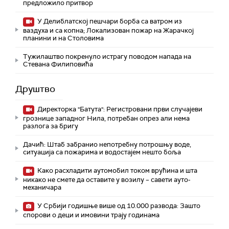
предложило притвор
У Делиблатској пешчари борба са ватром из
ваздуха и са копна; Локализован пожар на Жарачкој
планини и на Столовима
Тужилаштво покренуло истрагу поводом напада на
Стевана Филиповића
Друштво
Директорка "Батута": Регистровани први случајеви
грознице западног Нила, потребан опрез али нема
разлога за бригу
Дачић: Штаб забранио непотребну потрошњу воде,
ситуација са пожарима и водостајем нешто боља
Како расхладити аутомобил током врућина и шта
никако не смете да оставите у возилу – савети ауто-
механичара
У Србији годишње више од 10.000 развода: Зашто
спорови о деци и имовини трају годинама