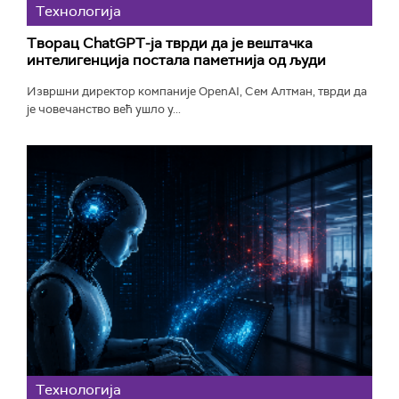
Технологијa
Творац ChatGPT-ја тврди да је вештачка
интелигенција постала паметнија од људи
Извршни директор компаније OpenAI, Сем Алтман, тврди да
је човечанство већ ушло у...
Технологијa