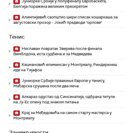
Јуниорке Србије у полуфиналу Евробаскета,
Белгија поражена великим преокретом
Алимпијевић саопштио шири списак кошаркаша за
августовски прозор - Јокић предводи "орлове"
Тенис
Неславан повратак Зверева после финала
Вимблдона, иста судбина и за Медведева
Кецмановић елиминсан у Монтреалу, Риндеркнеш
иде на Тијафоа
Јуниорке Србије првакиње Европе у тенису,
Мађарска срушена после два меча
Алкараз одустао од Синсинатија, одбрана титуле
на Ју-Ес опену под знаком питања
Крај за Међедовића на самом старту мастерса у
Монтреалу
Занимљивости