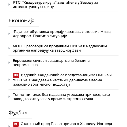
РТС: "Квадратура круга" заштићена у Заводу за
интелектуалну својину
Економија
"Рајанер" обуставља продају карата за летове из Ниша;
Аеродром: Пратимо ситуацију
МОЛ: Преговори са продавцем НИС-а и надлежним
органима напредују ка завршној фази
Евродизел скупљи за динар, цена бензина
непромењена
Ђедовић Хандановић са представницима НИС-а и
УНКС-а: Снабдевање нафтним дериватима веома
изазовно због ниског водостаја
Топлотни талас без падавина угрожава приносе, како
наводњавати усеве у време екстремних суша
Фудбал
Станковић пред Пазар причао о Хапоелу: Изгледа