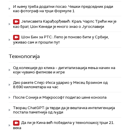
И њему треба додатни посао: Чешки председник ради
као фотограф на трци Формуле 1
Јелисавета Карађорђевић: Краљ Чарлс Трећи ми је
као брат, Џон Кенеди је много знао о Југославији
Шон Бин за РТС: Лепо је поново бити у Србији,
уживао сам и прошли пут
Технологијa
Од колекције до клика – дигитализација мења начин на
који чувамо филмове и игре
Део ракете Спејс-Икса ударио у Месец брзином од
8.690 километара на час
После Сонија и Мајкрософт подигао цене конзола
Творац ChatGPT-ја тврди да је вештачка интелигенција
постала паметнија од људи
Да ли је Кина већ победила у технолошкој трци 21.
века