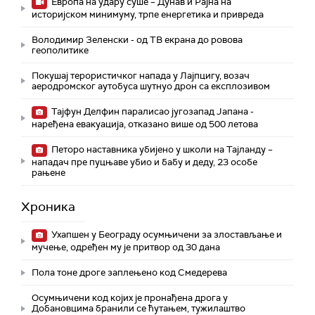
Европа на удару суше – Дунав и Рајна на
историјском минимуму, трпе енергетика и привреда
Володимир Зеленски - од ТВ екрана до ровова
геополитике
Покушај терористичког напада у Лајпцигу, возач
аеродромског аутобуса шутнуо дрон са експлозивом
Тајфун Делфин паралисао југозапад Јапана -
наређена евакуација, отказано више од 500 летова
Петоро наставника убијено у школи на Тајланду –
нападач пре пуцњаве убио и бабу и деду, 23 особе
рањене
Хроника
Ухапшен у Београду осумњичени за злостављање и
мучење, одређен му је притвор од 30 дана
Пола тоне дроге заплењено код Смедерева
Осумњичени код којих је пронађена дрога у
Добановцима бранили се ћутањем, тужилаштво