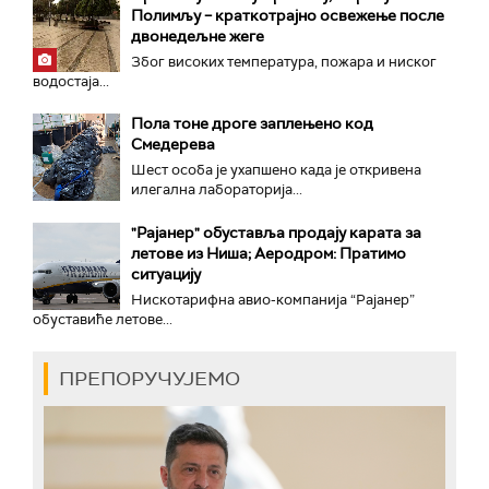
Полимљу – краткотрајно освежење после
двонедељне жеге
Због високих температура, пожара и ниског
водостаја...
Пола тоне дроге заплењено код
Смедерева
Шест особа је ухапшено када је откривена
илегална лабораторија...
"Рајанер" обуставља продају карата за
летове из Ниша; Аеродром: Пратимо
ситуацију
Нискотарифна авио-компанија “Рајанер”
обуставиће летове...
ПРЕПОРУЧУЈЕМО