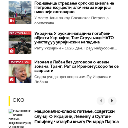
Годишњица страдања српских цивила на
Петровачкој цести, злочина за који још
нико није одговарао
У месту Јањила код Босанског Петровца
обележава...
Украјина: У руским нападима погођени
објекти Укрнафта; Тас: Стручњаци НАТО
учествују у украјинским нападима
Рат у Украјини – 1626. дан. Трају међусобни...
Израел и Либан без договора о новим
зонама; Трамп: Рат са Ираном ускоро ће се
завршити
Седма рунда преговора између Израела и
Либана...
ОКО
Национално-класнo питање, совјетски
случај: О Украјини, Лењину и Султан-
Галијеву, читајући књигу Ричарда Пајпса