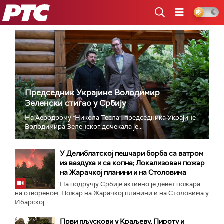
РТС
Председник Украјине Володимир
Зеленски стигао у Србију
На Аеродрому "Никола Тесла", председника Украјине
Володимира Зеленског дочекала је...
У Делиблатској пешчари борба са ватром
из ваздуха и са копна; Локализован пожар
на Жарачкој планини и на Столовима
На подручју Србије активно је девет пожара
на отвореном. Пожар на Жарачкој планини и на Столовима у
Ибарској...
Први пљускови у Краљеву, Пироту и