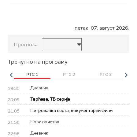
петак, 07. август 2026.
Прогноза
Тренутно на програму
HD
РТС 1
РТС 2
РТС 3
Р
Дневник
19:30
Тврђава, ТВ серија
20:05
Петровачка цеста, документарни филм
21:05
Нови почетак
21:58
Дневник
22:58