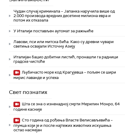
Чудан случај криминала – Јапанка наручила више од
2.000 производа вредних десетине милиона евра и
потом их отказала
У Италији постављен аутомат за ражњиће
Лавови, пси или митска бића: Како су древни чувари
светиња освајали Источну Азију
Италијан бацио добитни листић, пронашли га радници
градске чистоће
Љубичасто море код Крагујевца – пољем се шири
мирис лаванде и успеха
Свет познатих
Шта се зна о изненадној смрти Мерилин Монро, 64
године касније
Сто година од рођења Власте Велисављевића –
глумца који је и после најтежих животних искушења
остао насмејан