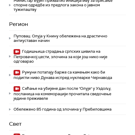
Министар Вујић прихватио иницијативу за брисање
спорне одредбе из предлога закона o јавном
тужилаштву
Регион
Пуповац: Олуја у Книну обележена на драстично
антиуставан начин
Годишњица страдања српских цивила на
Петровачкој цести, злочина за који још нико није
одговарао
Румуни потапају барже са камењем како би
подигли ниво Дунава испред нуклеарке Чернавода
Сећање на убијене дан после "Олује" у Уздољу,
посланица на комеморацији прочитала сведочење
једине преживеле
Обележено 85 година од злочина у Пребиловцима
Свет