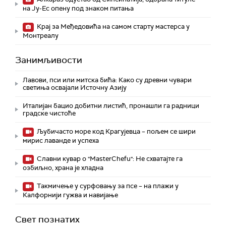
на Ју-Ес опену под знаком питања
Крај за Међедовића на самом старту мастерса у
Монтреалу
Занимљивости
Лавови, пси или митска бића: Како су древни чувари
светиња освајали Источну Азију
Италијан бацио добитни листић, пронашли га радници
градске чистоће
Љубичасто море код Крагујевца – пољем се шири
мирис лаванде и успеха
Славни кувар о "MasterChefu": Не схватајте га
озбиљно, храна је хладна
Такмичење у сурфовању за псе – на плажи у
Калфорнији гужва и навијање
Свет познатих