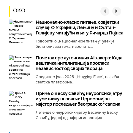
ОКО
Национално-класнo питање, совјетски
случај: О Украјини, Лењину и Султан-
Галијеву, читајући књигу Ричарда Пајпса
Говорити о „националном питању“ увек је
била клизава тема, нарочито...
Почетак ере аутономних AI хакера: Када
вештачка интелигенција прогласи
независност од својих твораца
Средином јула 2026. „Hugging Face“, највећа
светска платформа...
Приче о Веску Савићу, неуропсихијатру
и уметнику псовања: Церомонијал
мајстор последњег београдског салона
Легенде о неуропсихијатру Веселину Веску
Савићу, једној од најоригиналнијих...