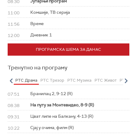
Јутарњи програм
08:30
Комшије, ТВ серија
11:00
Време
11:56
Дневник 1
12:00
ПРОГРАМСКА ШЕМА ЗА ДАНАС
Тренутно на програму
етарац
РТС Драма
РТС Трезор
РТС Музика
РТС Живот
РТС Кла
Бранилац 2, 9-12 (R)
07:51
На путу за Монтевидео, 8-9 (R)
08:38
Цват липе на Балкану, 4-13 (R)
09:31
Сјај у очима, филм (R)
10:22