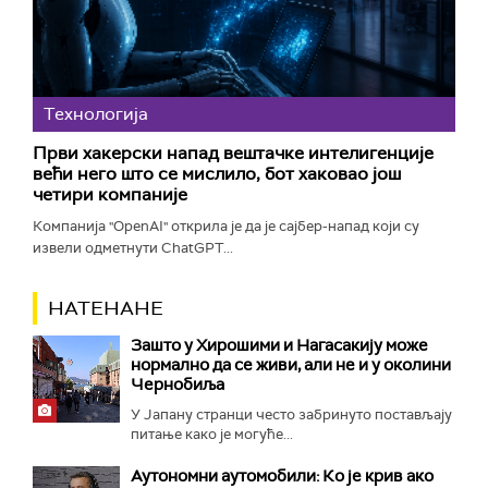
Технологијa
Први хакерски напад вештачке интелигенције
већи него што се мислило, бот хаковао још
четири компаније
Компанија "OpenAI" открила је да је сајбер-напад који су
извели одметнути ChatGPT...
НАТЕНАНЕ
Зашто у Хирошими и Нагасакију може
нормално да се живи, али не и у околини
Чернобиља
У Јапану странци често забринуто постављају
питање како је могуће...
Аутономни аутомобили: Ко је крив ако