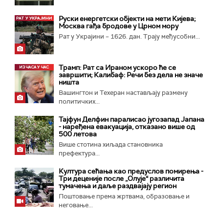
Руски енергетски објекти на мети Кијева;
Москва гађа бродове у Црном мору
Рат у Украјини – 1626. дан. Трају међусобни...
Трамп: Рат са Ираном ускоро ће се
завршити; Калибаф: Речи без дела не значе
ништа
Вашингтон и Техеран настављају размену
политичких...
Тајфун Делфин паралисао југозапад Јапана
- наређена евакуација, отказано више од
500 летова
Више стотина хиљада становника
префектура...
Култура сећања као предуслов помирења ­-
Три деценије после „Олује“ различита
тумачења и даље раздвајају регион
Поштовање према жртвама, образовање и
неговање...