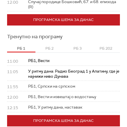
Случај породице Бошковић, 67. и 68. епизода
12:00
(R)
ПРОГРАМСКА ШЕМА ЗА ДАНАС
Тренутно на програму
РБ 1
РБ 2
РБ 3
РБ 202
РБ1, Вести
11:00
У ритму дана: Радио Београд 1 у Апатину, где је
11:05
најнижи ниво Дунава
РБ1, Српски на српском
11:55
РБ1, Вести и извештај о водостању
12:00
РБ1, У ритму дана, наставак
12:15
ПРОГРАМСКА ШЕМА ЗА ДАНАС