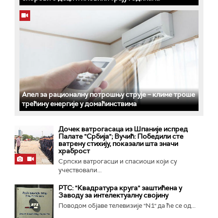
Апел за рационалну потрошњу струје – климе троше
трећину енергије у домаћинствима
Дочек ватрогасаца из Шпаније испред
Палате "Србија"; Вучић: Победили сте
ватрену стихију, показали шта значи
храброст
Српски ватрогасци и спасиоци који су
учествовали...
РТС: "Квадратура круга" заштићена у
Заводу за интелектуалну својину
Поводом објаве телевизије "N1" да ће се од...