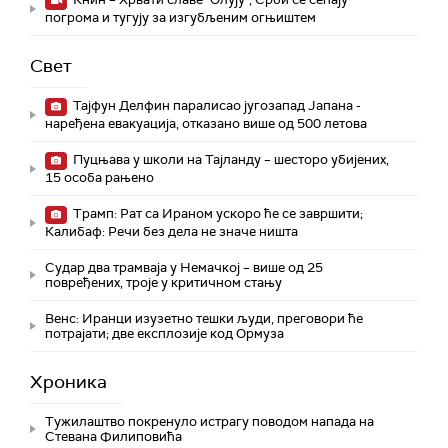
погрома и тугују за изгубљеним огњиштем
Свет
Тајфун Делфин паралисао југозапад Јапана -
наређена евакуација, отказано више од 500 летова
Пуцњава у школи на Тајланду – шесторо убијених,
15 особа рањено
Трамп: Рат са Ираном ускоро ће се завршити;
Калибаф: Речи без дела не значе ништа
Судар два трамваја у Немачкој – више од 25
повређених, троје у критичном стању
Венс: Иранци изузетно тешки људи, преговори ће
потрајати; две експлозије код Ормуза
Хроника
Тужилаштво покренуло истрагу поводом напада на
Стевана Филиповића