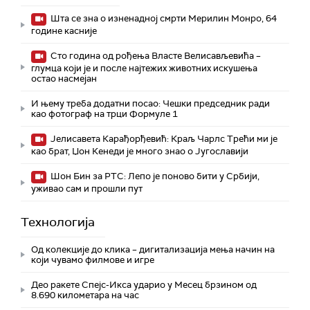
Шта се зна о изненадној смрти Мерилин Монро, 64
године касније
Сто година од рођења Власте Велисављевића –
глумца који је и после најтежих животних искушења
остао насмејан
И њему треба додатни посао: Чешки председник ради
као фотограф на трци Формуле 1
Јелисавета Карађорђевић: Краљ Чарлс Трећи ми је
као брат, Џон Кенеди је много знао о Југославији
Шон Бин за РТС: Лепо је поново бити у Србији,
уживао сам и прошли пут
Технологијa
Од колекције до клика – дигитализација мења начин на
који чувамо филмове и игре
Део ракете Спејс-Икса ударио у Месец брзином од
8.690 километара на час