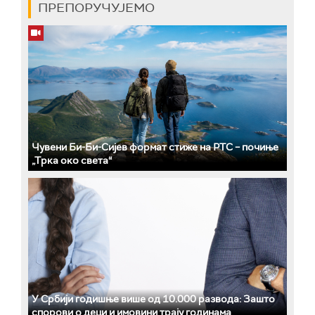
ПРЕПОРУЧУЈЕМО
Чувени Би-Би-Сијев формат стиже на РТС – почиње
„Трка око света“
У Србији годишње више од 10.000 развода: Зашто
спорови о деци и имовини трају годинама