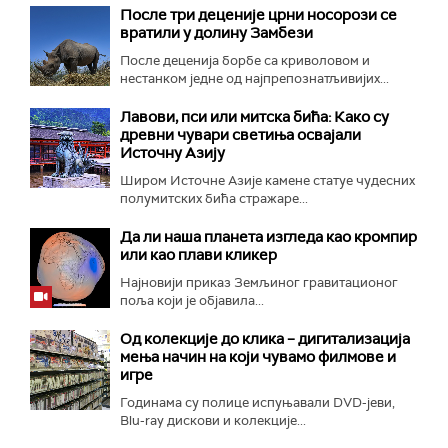
После три деценије црни носорози се
вратили у долину Замбези
После деценија борбе са криволовом и
нестанком једне од најпрепознатљивијих...
Лавови, пси или митска бића: Како су
древни чувари светиња освајали
Источну Азију
Широм Источне Азије камене статуе чудесних
полумитских бића стражаре...
Да ли наша планета изгледа као кромпир
или као плави кликер
Најновији приказ Земљиног гравитационог
поља који је објавила...
Од колекције до клика – дигитализација
мења начин на који чувамо филмове и
игре
Годинама су полице испуњавали DVD-јеви,
Blu-ray дискови и колекције...