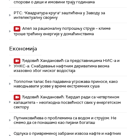
спорови о деци и имовини трају годинама
РТС: "Квадратура круга" заштићена у Заводу за
интелектуалну својину
Апел за рационалну потрошњу струје – климе
троше трећину енергије у домаћинствима
Економија
Ђедовић Хандановић са представницима НИС-а и
УНКС-а: Снабдевање нафтним дериватима веома
изазовно због ниског водостаја
Топлотни талас без падавина угрожава приносе, како
наводњавати усеве у време екстремних суша
Ђедовић Хандановић: Ђердап ради са четвртином
капацитета – неопходна посвећност свих у енергетском
сектору
Путниковићева о проблемима са водом и струјом: Не
смемо да се понашамо као пијани богаташ
Одлука о привременој забрани извоза нафте и нафтних