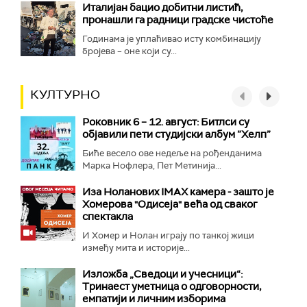
Италијан бацио добитни листић,
пронашли га радници градске чистоће
Годинама је уплаћивао исту комбинацију
бројева – оне који су...
КУЛТУРНО
Роковник 6 – 12. август: Битлси су
објавили пети студијски албум ”Хелп”
Биће весело ове недеље на рођенданима
Марка Нофлера, Пет Метинија...
Иза Ноланових IMAX камера - зашто је
Хомерова "Одисеја" већа од сваког
спектакла
И Хомер и Нолан играју по танкој жици
између мита и историје...
Изложба „Сведоци и учесници“:
Тринаест уметница о одговорности,
емпатији и личним изборима