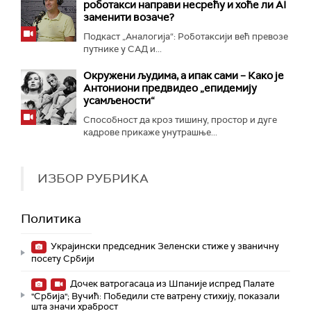
роботакси направи несрећу и хоће ли AI
заменити возаче?
Подкаст „Аналогија“: Роботаксији већ превозе
путнике у САД и...
Окружени људима, а ипак сами – Како је
Антониони предвидео „епидемију
усамљености“
Способност да кроз тишину, простор и дуге
кадрове прикаже унутрашње...
ИЗБОР РУБРИКА
Политика
Украјински председник Зеленски стиже у званичну
посету Србији
Дочек ватрогасаца из Шпаније испред Палате
"Србија"; Вучић: Победили сте ватрену стихију, показали
шта значи храброст