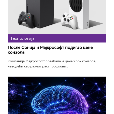
Технологијa
После Сонија и Мајкрософт подигао цене
конзола
Компанија Мајкрософт повећала је цене Xbox конзола,
наводећи као разлог раст трошкова...