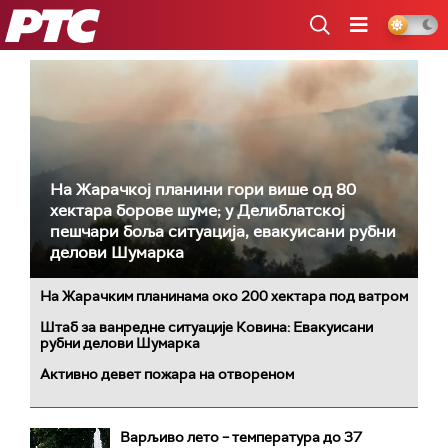
РТС
На Жарачкој планини гори више од 80
хектара борове шуме; у Делиблатској
пешчари боља ситуација, евакуисани рубни
делови Шумарка
На Жарачким планинама око 200 хектара под ватром
Штаб за ванредне ситуације Ковина: Евакуисани
рубни делови Шумарка
Активно девет пожара на отвореном
Варљиво лето – температура до 37