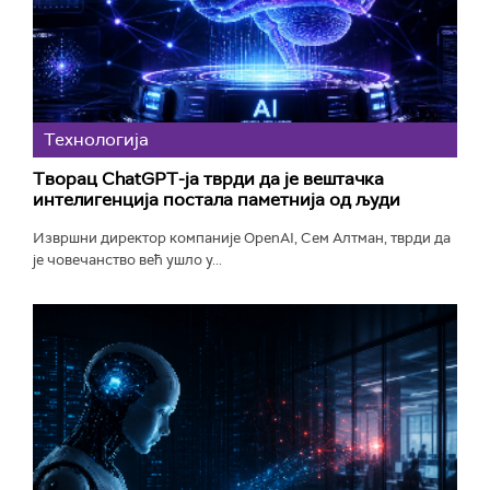
Технологијa
Творац ChatGPT-ја тврди да је вештачка
интелигенција постала паметнија од људи
Извршни директор компаније OpenAI, Сем Алтман, тврди да
је човечанство већ ушло у...