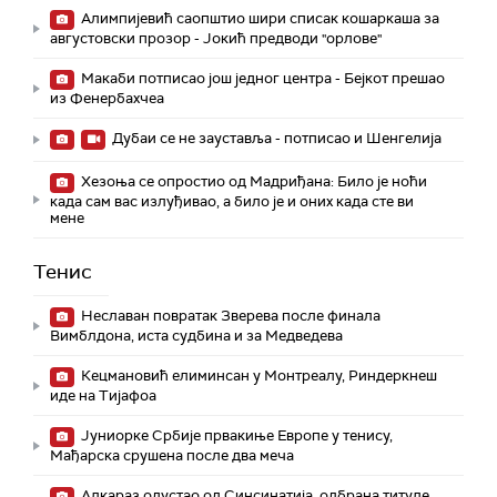
Алимпијевић саопштио шири списак кошаркаша за
августовски прозор - Јокић предводи "орлове"
Макаби потписао још једног центра - Бејкот прешао
из Фенербахчеа
Дубаи се не зауставља - потписао и Шенгелија
Хезоња се опростио од Мадриђана: Било је ноћи
када сам вас излуђивао, а било је и оних када сте ви
мене
Тенис
Неславан повратак Зверева после финала
Вимблдона, иста судбина и за Медведева
Кецмановић елиминсан у Монтреалу, Риндеркнеш
иде на Тијафоа
Јуниорке Србије првакиње Европе у тенису,
Мађарска срушена после два меча
Алкараз одустао од Синсинатија, одбрана титуле