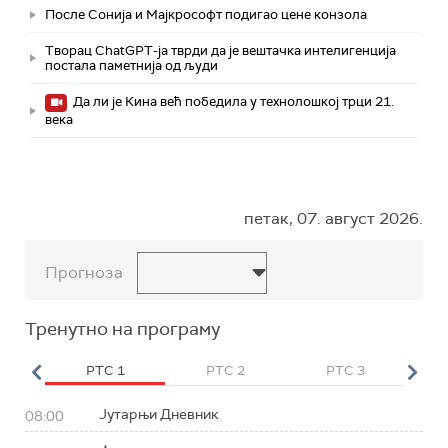
После Сонија и Мајкрософт подигао цене конзола
Творац ChatGPT-ја тврди да је вештачка интелигенција
постала паметнија од људи
Да ли је Кина већ победила у технолошкој трци 21.
века
петак, 07. август 2026.
Прогноза
Тренутно на програму
HD
РТС 1
РТС 2
РТС 3
Р
Јутарњи Дневник
08:00