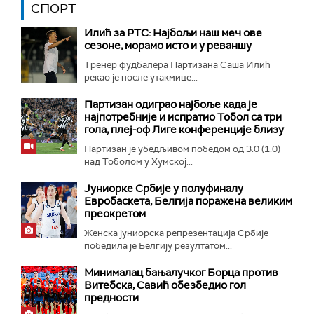
СПОРТ
Илић за РТС: Најбољи наш меч ове
сезоне, морамо исто и у реваншу
Тренер фудбалера Партизана Саша Илић
рекао је после утакмице...
Партизан одиграо најбоље када је
најпотребније и испратио Тобол са три
гола, плеј-оф Лиге конференције близу
Партизан је убедљивом победом од 3:0 (1:0)
над Тоболом у Хумској...
Јуниорке Србије у полуфиналу
Евробаскета, Белгија поражена великим
преокретом
Женска јуниорска репрезентација Србије
победила је Белгију резултатом...
Минималац бањалучког Борца против
Витебска, Савић обезбедио гол
предности