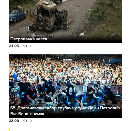
Петровачка цеста
21:05
РТС 1
65. Драгачевски сабор трубача у гучи: Дејан Петровић
Биг Бeнд, снимак
23:03
РТС 2