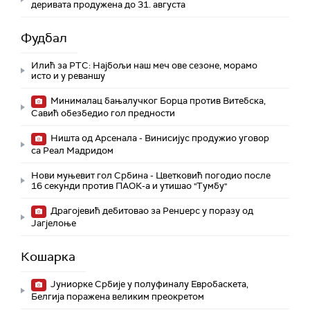
деривата продужена до 31. августа
Фудбал
Илић за РТС: Најбољи наш меч ове сезоне, морамо
исто и у реваншу
Минималац бањалучког Борца против Витебска,
Савић обезбедио гол предности
Ништа од Арсенала - Винисијус продужио уговор
са Реал Мадридом
Нови муњевит гол Србина - Цветковић погодио после
16 секунди против ПАОК-а и утишао "Тумбу"
Драгојевић дебитовао за Ренџерс у поразу од
Јагјелоње
Кошарка
Јуниорке Србије у полуфиналу Евробаскета,
Белгија поражена великим преокретом