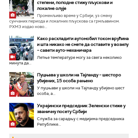
степени, поподне стижу пљускови и
локалне олује
Променљиво време у Србији, уз смену
сунчаних периода и локалних пљускова са грмљавином.
РХМЗ издао ново...
Како расхладити аутомобил током врућина
и шта никако не смете да оставите у возилу
– савети ауто-механичара
Летње температуре могу за свега неколико
минута да...
Пуцњава у школи на Тајланду – шесторо
убијених, 15 особа рањено
У пуцњави у школи на Тајланду убијено шест
особа, а...
Украјински председник Зеленски стиже у
званичну посету Србији
Служба за сарадњу с медијима председника
Републике...