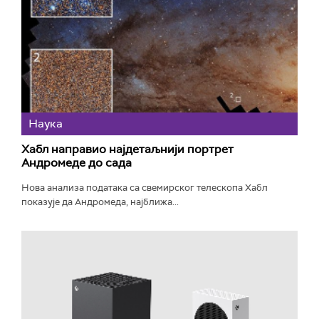
Наука
Хабл направио најдетаљнији портрет
Андромеде до сада
Нова анализа података са свемирског телескопа Хабл
показује да Андромеда, најближа...