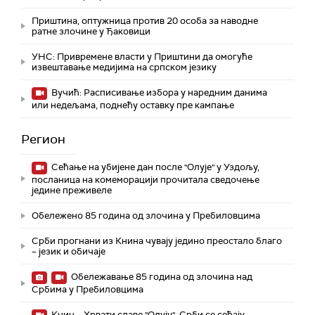
Приштина, оптужница против 20 особа за наводне
ратне злочине у Ђаковици
УНС: Привремене власти у Приштини да омогуће
извештавање медијима на српском језику
Вучић: Расписивање избора у наредним данима
или недељама, поднећу оставку пре кампање
Регион
Сећање на убијене дан после "Олује" у Уздољу,
посланица на комеморацији прочитала сведочење
једине преживеле
Обележено 85 година од злочина у Пребиловцима
Срби прогнани из Книна чувају једино преостало благо
– језик и обичаје
Обележавање 85 година од злочина над
Србима у Пребиловцима
Книн – Хрвати славе "Олују", Срби се сећају