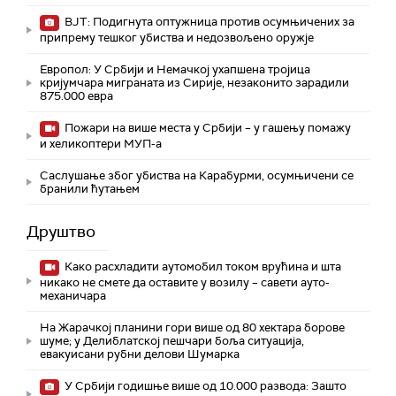
ВЈТ: Подигнута оптужница против осумњичених за
припрему тешког убиства и недозвољено оружје
Европол: У Србији и Немачкој ухапшена тројица
кријумчара миграната из Сирије, незаконито зарадили
875.000 евра
Пожари на више места у Србији – у гашењу помажу
и хеликоптери МУП-а
Саслушање због убиства на Карабурми, осумњичени се
бранили ћутањем
Друштво
Како расхладити аутомобил током врућина и шта
никако не смете да оставите у возилу – савети ауто-
механичара
На Жарачкој планини гори више од 80 хектара борове
шуме; у Делиблатској пешчари боља ситуација,
евакуисани рубни делови Шумарка
У Србији годишње више од 10.000 развода: Зашто