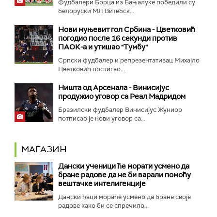
Фудбалери Борца из Бањалуке победили су
белоруски МЛ Витебск...
Нови муњевит гол Србина - Цветковић
погодио после 16 секунди против
ПАОК-а и утишао "Тумбу"
Српски фудбалер и репрезентативац Михајло
Цветковић постигао...
Ништа од Арсенала - Винисијус
продужио уговор са Реал Мадридом
Бразилски фудбалер Винисијус Жуниор
потписао је нови уговор са...
МАГАЗИН
Дански ученици ће морати усмено да
бране радове да не би варали помоћу
вештачке интелигенције
Дански ђаци мораће усмено да бране своје
радове како би се спречило...