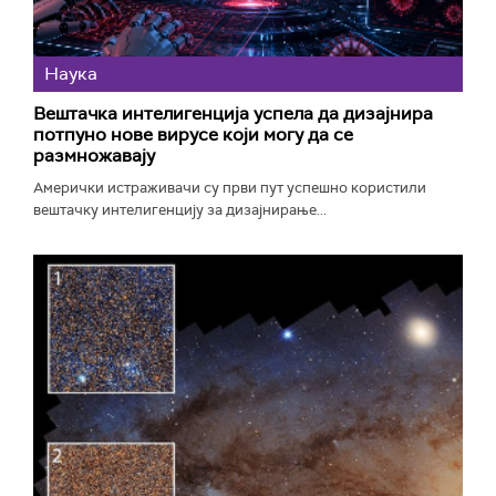
Наука
Вештачка интелигенција успела да дизајнира
потпуно нове вирусе који могу да се
размножавају
Амерички истраживачи су први пут успешно користили
вештачку интелигенцију за дизајнирање...