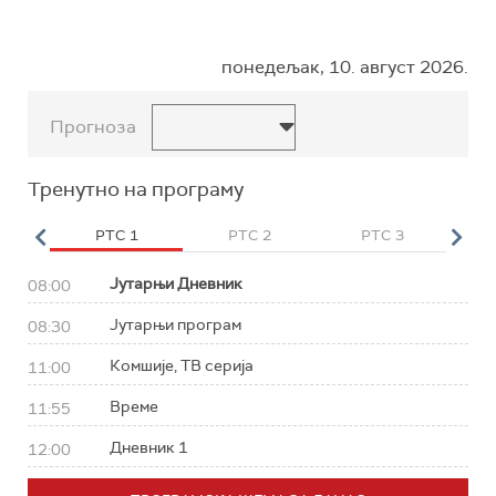
понедељак, 10. август 2026.
Прогноза
Тренутно на програму
HD
РТС 1
РТС 2
РТС 3
Р
Јутарњи Дневник
08:00
Јутарњи програм
08:30
Комшије, ТВ серија
11:00
Време
11:55
Дневник 1
12:00