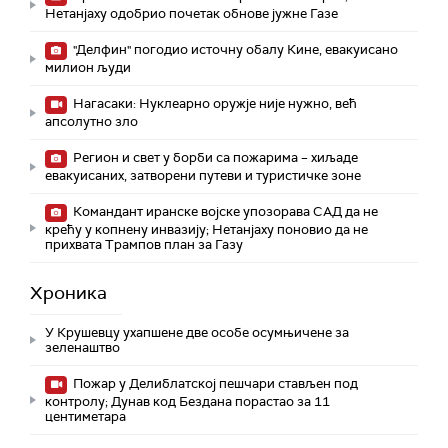
Нетанјаху одобрио почетак обнове јужне Газе
"Делфин" погодио источну обалу Кине, евакуисано
милион људи
Нагасаки: Нуклеарно оружје није нужно, већ
апсолутно зло
Регион и свет у борби са пожарима – хиљаде
евакуисаних, затворени путеви и туристичке зоне
Командант иранске војске упозорава САД да не
крећу у копнену инвазију; Нетанјаху поновио да не
прихвата Трампов план за Газу
Хроника
У Крушевцу ухапшене две особе осумњичене за
зеленаштво
Пожар у Делиблатској пешчари стављен под
контролу; Дунав код Бездана порастао за 11
центиметара