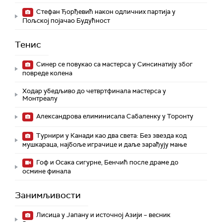
Стефан Ђорђевић након одличних партија у
Пољској појачао Будућност
Тенис
Синер се повукао са мастерса у Синсинатију због
повреде колена
Ходар убедљиво до четвртфинала мастерса у
Монтреалу
Александрова елиминисала Сабаленку у Торонту
Турнири у Канади као два света: Без звезда код
мушкараца, најбоље играчице и даље зарађују мање
Гоф и Осака сигурне, Бенчић после драме до
осмине финала
Занимљивости
Лисица у Јапану и источној Азији – весник