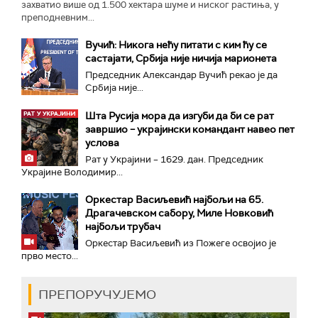
захватио више од 1.500 хектара шуме и ниског растиња, у
преподневним...
Вучић: Никога нећу питати с ким ћу се
састајати, Србија није ничија марионета
Председник Александар Вучић рекао је да
Србија није...
Шта Русија мора да изгуби да би се рат
завршио – украјински командант навео пет
услова
Рат у Украјини – 1629. дан. Председник
Украјине Володимир...
Оркестар Васиљевић најбољи на 65.
Драгачевском сабору, Миле Новковић
најбољи трубач
Оркестар Васиљевић из Пожеге освојио је
прво место...
ПРЕПОРУЧУЈЕМО