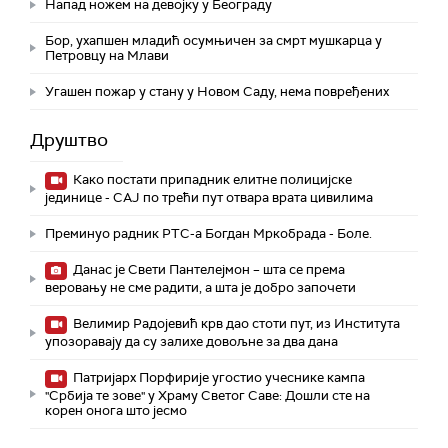
Напад ножем на девојку у Београду
Бор, ухапшен младић осумњичен за смрт мушкарца у
Петровцу на Млави
Угашен пожар у стану у Новом Саду, нема повређених
Друштво
Како постати припадник елитне полицијске
јединице - СAJ по трећи пут отвара врата цивилима
Преминуо радник РТС-а Богдан Мркобрада - Боле.
Данас је Свети Пантелејмон – шта се према
веровању не сме радити, а шта је добро започети
Велимир Радојевић крв дао стоти пут, из Института
упозоравају да су залихе довољне за два дана
Патријарх Порфирије угостио учеснике кампа
"Србија те зове" у Храму Светог Саве: Дошли сте на
корен онога што јесмо