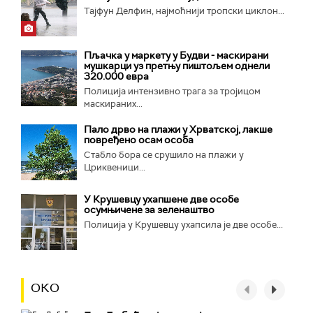
Тајфун Делфин, најмоћнији тропски циклон...
Пљачка у маркету у Будви - маскирани
мушкарци уз претњу пиштољем однели
320.000 евра
Полиција интензивно трага за тројицом
маскираних...
Пало дрво на плажи у Хрватској, лакше
повређено осам особа
Стабло бора се срушило на плажи у
Цриквеници...
У Крушевцу ухапшене две особе
осумњичене за зеленаштво
Полиција у Крушевцу ухапсила је две особе...
ОКО