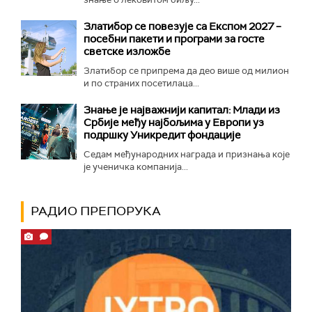
Златибор се повезује са Експом 2027 –
посебни пакети и програми за госте
светске изложбе
Златибор се припрема да део више од милион
и по страних посетилаца...
Знање је најважнији капитал: Млади из
Србије међу најбољима у Европи уз
подршку Уникредит фондације
Седам међународних награда и признања које
је ученичка компанија...
РАДИО ПРЕПОРУКА