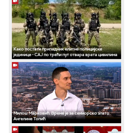
Како постати припадник елитне полицијске
јединице - СAJ по трећи пут отвара врата цивилима
Милош Марковић: Време је за сениорско злато
Ангелине Топић