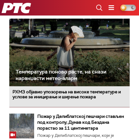
РТС
Температура поново расте, на снази
наранџасти метео-аларм
РХМЗ објавио упозорења на високе температуре и
услове за иницирање и ширење пожара
Пожар у Делиблатској пешчари стављен
под контролу; Дунав код Бездана
порастао за 11 центиметара
Пожар у Делиблатској пешчари, који је