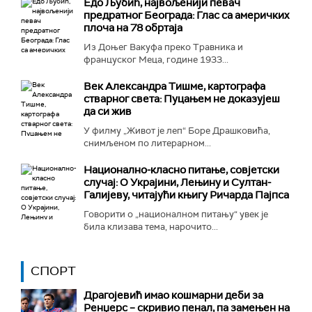
Едо Љубић, највољенији певач
предратног Београда: Глас са америчких
плоча на 78 обртаја
Из Доњег Вакуфа преко Травника и
француског Меца, године 1933...
Век Александра Тишме, картографа
стварног света: Пуцањем не доказујеш
да си жив
У филму „Живот је леп“ Боре Драшковића,
снимљеном по литерарном...
Национално-класнo питање, совјетски
случај: О Украјини, Лењину и Султан-
Галијеву, читајући књигу Ричарда Пајпса
Говорити о „националном питању“ увек је
била клизава тема, нарочито...
СПОРТ
Драгојевић имао кошмарни деби за
Ренџерс – скривио пенал, па замењен на