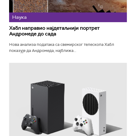
Наука
Хабл направио најдетаљнији портрет
Андромеде до сада
Нова анализа података са свемирског телескопа Хабл
показује да Андромеда, најближа...