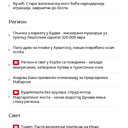
Вучић: Стари железнички мост биће најмодернија
атракција, завршетак до Експа
Регион
Пљачка у маркету у Будви - маскирани мушкарци уз
претњу пиштољем однели 320.000 евра
Пало дрво на плажи у Хрватској, лакше повређено осам
особа
Регион и свет у борби са пожарима – хиљаде
евакуисаних, затворени путеви и туристичке зоне
Андраш Бака прихватио номинацију за председника
Мађарске
Будимпешта без крузера, спруд испод
Маргаретиног моста – низак водостај Дунава мења
слику региона
Свет
Трамп: Расте економски притисак на Иран;