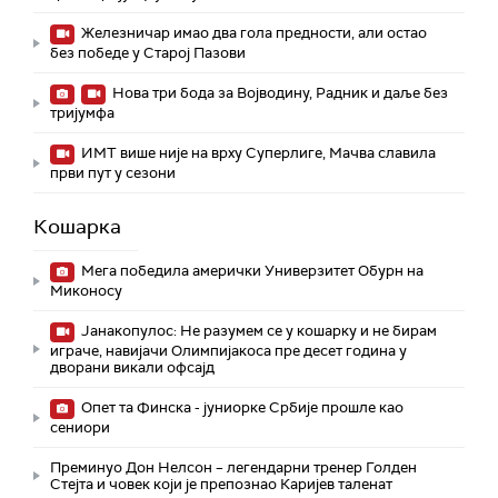
Железничар имао два гола предности, али остао
без победе у Старој Пазови
Нова три бода за Војводину, Радник и даље без
тријумфа
ИМТ више није на врху Суперлиге, Мачва славила
први пут у сезони
Кошарка
Мега победила амерички Универзитет Обурн на
Миконосу
Јанакопулос: Не разумем се у кошарку и не бирам
играче, навијачи Олимпијакоса пре десет година у
дворани викали офсајд
Опет та Финска - јуниорке Србије прошле као
сениори
Преминуо Дон Нелсон – легендарни тренер Голден
Стејта и човек који је препознао Каријев таленат