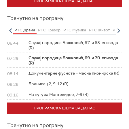
ПРОГРАМСКА ШЕМА ЗА ДАНАС
Тренутно на програму
етарац
РТС Драма
РТС Трезор
РТС Музика
РТС Живот
РТС Кла
Случај породице Бошковић, 67. и 68. епизода
06:44
(R)
Случај породице Бошковић, 69. и 70. епизода
07:29
(R)
Документарне фусноте – Часна пионирска (R)
08:14
Бранилац 2, 9-12 (R)
08:28
На путу за Монтевидео, 7-9 (R)
09:16
ПРОГРАМСКА ШЕМА ЗА ДАНАС
Тренутно на програму