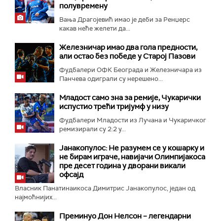
полувремену
Вања Драгојевић имао је деби за Ренџерс
какав неће желети да...
Железничар имао два гола предности,
али остао без победе у Старој Пазови
Фудбалери ОФК Београда и Железничара из
Панчева одиграли су нерешено...
Младост само зна за ремије, Чукарички
испустио трећи тријумф у низу
Фудбалери Младости из Лучана и Чукаричког
ремизирали су 2:2 у...
Јанакопулос: Не разумем се у кошарку и
не бирам играче, навијачи Олимпијакоса
пре десет година у дворани викали
офсајд
Власник Панатинаикоса Димитрис Јанакопулос, један од
најмоћнијих...
Преминуо Дон Нелсон – легендарни