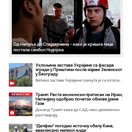
Од Напуља до Спајдермена – како је кришка пице
постала симбол Њујорка
Уклоњена застава Украјине са фасаде
зграде у Приштини после изјаве Зеленског
у Београду
Велика заставa Украјине скинута је са хотела...
Трамп: Расте економски притисак на Иран;
Нетанјаху одобрио почетак обнове јужне
Газе
Доналд Трамп каже да САД само делимично
разговарају...
"Делфин" погодио источну обалу Кине,
евакуисано милион људи