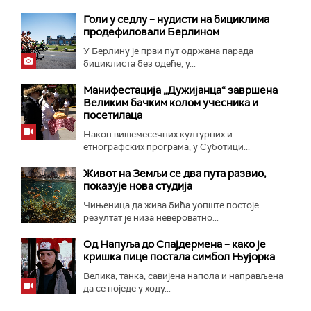
Голи у седлу – нудисти на бициклима
продефиловали Берлином
У Берлину је први пут одржана парада
бициклиста без одеће, у...
Манифестација „Дужијанца“ завршена
Великим бачким колом учесника и
посетилаца
Након вишемесечних културних и
етнографских програма, у Суботици...
Живот на Земљи се два пута развио,
показује нова студија
Чињеница да жива бића уопште постоје
резултат је низа невероватно...
Од Напуља до Спајдермена – како је
кришка пице постала симбол Њујорка
Велика, танка, савијена напола и направљена
да се поједе у ходу...