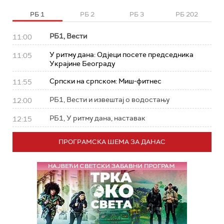
РБ 1
РБ 2
РБ 3
РБ 202
РБ1, Вести
11:00
У ритму дана: Од‌јеци посете председника
11:05
Украјине Београду
Српски на српском: Миш-фитнес
11:55
РБ1, Вести и извештај о водостању
12:00
РБ1, У ритму дана, наставак
12:15
ПРОГРАМСКА ШЕМА ЗА ДАНАС