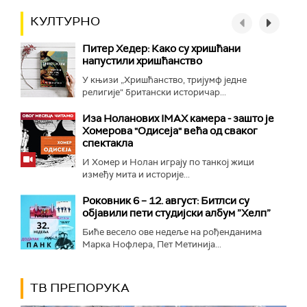
КУЛТУРНО
Питер Хедер: Како су хришћани
напустили хришћанство
У књизи „Хришћанство, тријумф једне
религије“ британски историчар...
Иза Ноланових IMAX камера - зашто је
Хомерова "Одисеја" већа од сваког
спектакла
И Хомер и Нолан играју по танкој жици
између мита и историје...
Роковник 6 – 12. август: Битлси су
објавили пети студијски албум ”Хелп”
Биће весело ове недеље на рођенданима
Марка Нофлера, Пет Метинија...
ТВ ПРЕПОРУКА