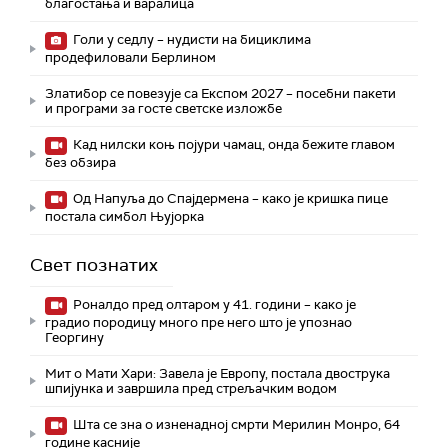
благостања и варалица
Голи у седлу – нудисти на бициклима
продефиловали Берлином
Златибор се повезује са Експом 2027 – посебни пакети
и програми за госте светске изложбе
Кад нилски коњ појури чамац, онда бежите главом
без обзира
Од Напуља до Спајдермена – како је кришка пице
постала симбол Њујорка
Свет познатих
Роналдо пред олтаром у 41. години – како је
градио породицу много пре него што је упознао
Георгину
Мит о Мати Хари: Завела је Европу, постала двострука
шпијунка и завршила пред стрељачким водом
Шта се зна о изненадној смрти Мерилин Монро, 64
године касније