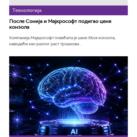
Технологијa
После Сонија и Мајкрософт подигао цене
конзола
Компанија Мајкрософт повећала је цене Xbox конзола,
наводећи као разлог раст трошкова...