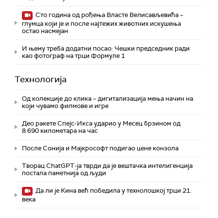
Сто година од рођења Власте Велисављевића –
глумца који је и после најтежих животних искушења
остао насмејан
И њему треба додатни посао: Чешки председник ради
као фотограф на трци Формуле 1
Технологијa
Од колекције до клика – дигитализација мења начин на
који чувамо филмове и игре
Део ракете Спејс-Икса ударио у Месец брзином од
8.690 километара на час
После Сонија и Мајкрософт подигао цене конзола
Творац ChatGPT-ја тврди да је вештачка интелигенција
постала паметнија од људи
Да ли је Кина већ победила у технолошкој трци 21.
века