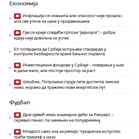
Економија
Инфлација се смањила али опасност није прошла -
шта све утиче на цене у продавницама
Где се крије следећи српски "једнорог" – добра
идеја није довољна за успех
ЕУ потврдила да Србија испуњава стандарде у
контроли безбедности хране биљног порекла
Инвестициони фондови у Србији – поверење у њих
и даље мало, али постоји простор за раст
Шкобаљ: Потрошња струје лети достигла зимски
ниво, морамо да тражимо нови енергетски пут
Фудбал
Драгојевић имао кошмарни деби за Ренџерс –
скривио пенал, па замењен на полувремену
Младост само зна за ремије, Чукарички испустио
трећи тријумф у низу