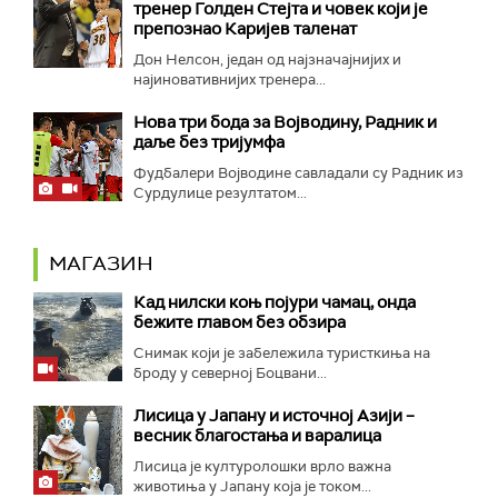
тренер Голден Стејта и човек који је
препознао Каријев таленат
Дон Нелсон, један од најзначајнијих и
најиновативнијих тренера...
Нова три бода за Војводину, Радник и
даље без тријумфа
Фудбалери Војводине савладали су Радник из
Сурдулице резултатом...
МАГАЗИН
Кад нилски коњ појури чамац, онда
бежите главом без обзира
Снимак који је забележила туристкиња на
броду у северној Боцвани...
Лисица у Јапану и источној Азији –
весник благостања и варалица
Лисица је културолошки врло важна
животиња у Јапану која је током...