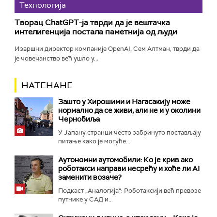
Технологијa
Творац ChatGPT-ја тврди да је вештачка
интелигенција постала паметнија од људи
Извршни директор компаније OpenAI, Сем Алтман, тврди да
је човечанство већ ушло у...
НАТЕНАНЕ
Зашто у Хирошими и Нагасакију може
нормално да се живи, али не и у околини
Чернобиља
У Јапану странци често забринуто постављају
питање како је могуће...
Аутономни аутомобили: Ко је крив ако
роботакси направи несрећу и хоће ли AI
заменити возаче?
Подкаст „Аналогија“: Роботаксији већ превозе
путнике у САД и...