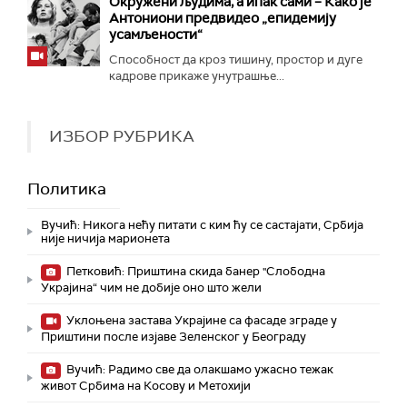
Окружени људима, а ипак сами – Како је
Антониони предвидео „епидемију
усамљености“
Способност да кроз тишину, простор и дуге
кадрове прикаже унутрашње...
ИЗБОР РУБРИКА
Политика
Вучић: Никога нећу питати с ким ћу се састајати, Србија
није ничија марионета
Петковић: Приштина скида банер "Слободна
Украјина“ чим не добије оно што жели
Уклоњена застава Украјине са фасаде зграде у
Приштини после изјаве Зеленског у Београду
Вучић: Радимо све да олакшамо ужасно тежак
живот Србима на Косову и Метохији