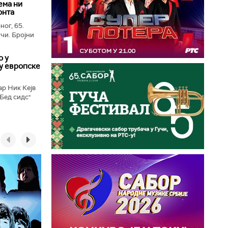
ема ни
онта
ног, 65.
чи. Бројни
о у
у европске
ар Ник Кејв
„Бед сидс"