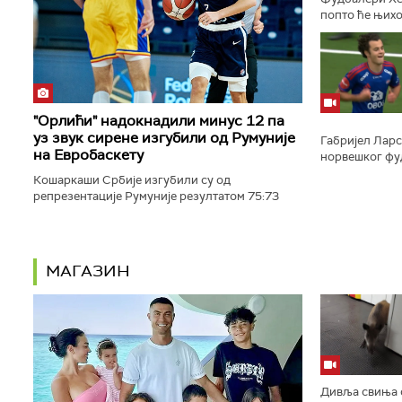
попто ће њихо
пропустити чи
колена, саопшт
"Орлићи" надокнадили минус 12 па
уз звук сирене изгубили од Румуније
Габријел Ларс
на Евробаскету
норвешког фуд
дана. Млади н
Кошаркаши Србије изгубили су од
гол против Бод
репрезентације Румуније резултатом 75:73
(20:20, 11:18, 20:12, 24:23) у другом колу групе
А Европског првенства за играче...
МАГАЗИН
Дивља свиња с