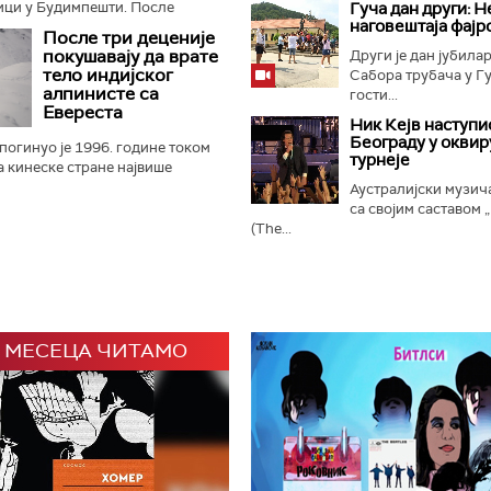
ици у Будимпешти. После
Гуча дан други: Н
наговештаја фајр
ног застоја на линији М2,
После три деценије
а се дивља животиња...
покушавају да врате
Други је дан јубилар
тело индијског
Сабора трубача у Гу
алпинисте са
гости...
Евереста
Ник Кејв наступи
Београду у оквир
огинуо је 1996. године током
турнеје
а кинеске стране највише
 Његово тело, које се већ 30
Аустралијски музич
на око 8.500 метара...
са својим саставом 
(The...
 МЕСЕЦА ЧИТАМО