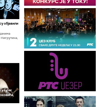
 су објавили
нданима
 Нигрутина,
тића, Николе
 у Гучи:
рковића,