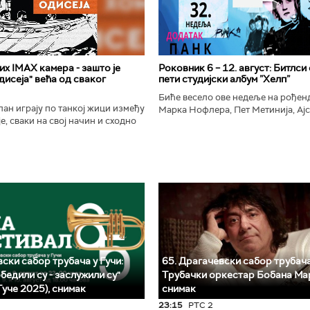
х IMAX камера - зашто је
Роковник 6 – 12. август: Битлси
исеја" већа од сваког
пети студијски албум ”Хелп”
Биће весело ове недеље на рође
ан играју по танкој жици између
Марка Нофлера, Пет Метинија, Ајс
е, сваки на свој начин и сходно
Брус Дикинсона, Ејџа, Марка Нас
ена. Овај други је направио
Вранковића и Јана Андерсона...
сле...
ски сабор трубача у Гучи:
65. Драгачевски сабор трубача
бедили су - заслужили су"
Трубачки оркестар Бобана Ма
Гуче 2025), снимак
снимак
23:15
РТС 2