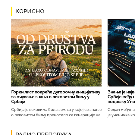
КОРИСНО
Горки лист покреће дугорочну иницијативу
Знање је нај
за очување знања о лековитом биљу у
Србије међу 
Србији
подршку Уни
Србија је вековима била земља у којој се знање
Седам међуна
о лековитом биљу преносило са генерације на
је ученичка к
генерацију. Људи су познавали биљке које
Техничке школ
расту око њих, знали...
Новог Сада осв
РАДИО ПРЕПОРУКА