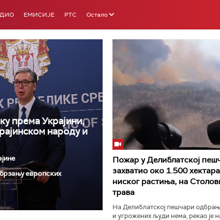
АДИО
ЕМИСИЈЕ
РТС
Остало
ку према Украјини,
РТС 3
РТС С
крајинском народу и
ајине
Пожар у Делиблатској пеш
захватио око 1.500 хектара
 убрзању европских
ниског растиња, на Столов
трава
На Делиблатској пешчари одбрањ
и угрожених људи нема, рекао је 