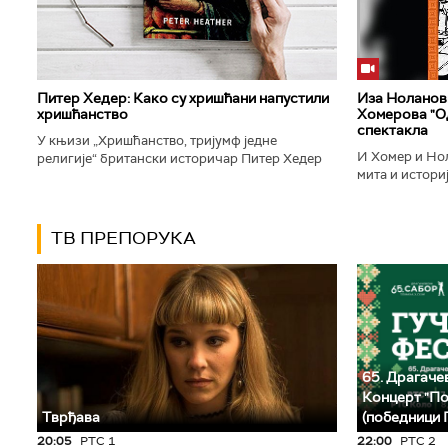
Питер Хедер: Како су хришћани напустили
Иза Ноланови
хришћанство
Хомерова "Од
спектакла
У књизи „Хришћанство, тријумф једне
И Хомер и Нол
религије“ британски историчар Питер Хедер
мита и историј
описује трансформацију хришћанства од
духу свог врем
блискоисточног култа до масовне религије...
филм који је по
ТВ ПРЕПОРУКА
65. Драгачев
Концерт "По
Тврђава
(победници 
20:05
РТС 1
22:00
РТС 2