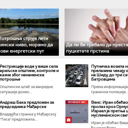
отрошња струје лети
зимски ниво, морамо да
Да ли би требало да прест
ови енергетски пут
пуцкетате прстима
Рестрикције воде у више села
Путничка возила н
ариљске општине, контроле и
прелазима чекају 
казне због ненаменске
на Шиду, до три са
потрошње
Батровцима
Општински штаб за ванредне
Према информација
ситуације донео...
граничне полиције..
Андраш Бакa предложен за
Венс: Иран обећао
председника Мађарске
пролаз кроз Ормуз
Израел је претња 
Владајућа странка у Мађарској
муслиманском све
"Тиса" предложила...
Иран је обећао Ваш
ће омогућити...