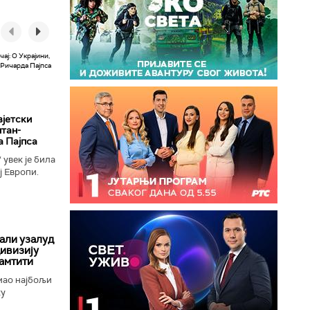
вјетски
лтан-
а Пајпса
увек је била
ј Европи.
ушењу да се
 али узалуд
дивизију
амтити
мао најбољи
ку