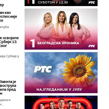
ер
ам као
успех није
рх
клуба
е освојиле
Србији 13.
ског
ија Србије у
Завела је
двострука
ила пред
ом
одина и
...