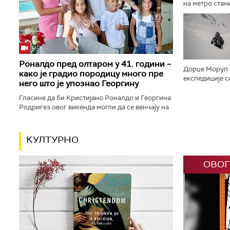
на метро стан
једноипочасов
одлучено је д
Роналдо пред олтаром у 41. години –
Дорџе Моруп п
како је градио породицу много пре
експедиције с
него што је упознао Георгину
планине света.
година налази 
Гласине да би Кристијано Роналдо и Георгина
Родригез овог викенда могли да се венчају на
Мадеири поново су у средиште пажње ставиле
њихову готово деценију...
КУЛТУРНО
ОВОГ