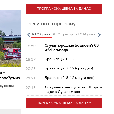
ПРОГРАМСКА ШЕМА ЗА ДАНАС
Тренутно на програму
о
РТС Полетарац
РТС Драма
РТС Трезор
РТС Музика
РТС Жив
Случај породице Бошковић, 63.
18:50
и 64. епизода
Бранилац 2, 6-12
19:37
Бранилац 2, 7-12 (први део)
20:28
а –
повређених
Бранилац 2, 8-12 (други део)
21:21
су се код
Документарне фусноте – Шором
22:18
шајке а Дунавом воз
ПРОГРАМСКА ШЕМА ЗА ДАНАС