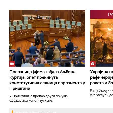
Р
Посланица јајима гађала Аљбина
Украјина п
Куртија, опет прекинута
рафинерије
конститутивна седница парламента у
ракета и б
Приштини
Рат у Украјини
укључујући дет
У Приштини је пропао други покушај
одржавања конститутивне...