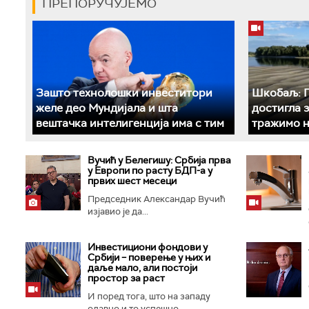
ПРЕПОРУЧУЈЕМО
Зашто технолошки инвеститори
Шкобаљ: П
желе део Мундијала и шта
достигла 
вештачка интелигенција има с тим
тражимо н
Вучић у Белегишу: Србија прва
у Европи по расту БДП-а у
првих шест месеци
Председник Александар Вучић
изјавио је да...
Инвестициони фондови у
Србији – поверење у њих и
даље мало, али постоји
простор за раст
И поред тога, што на западу
одавно и то успешно...