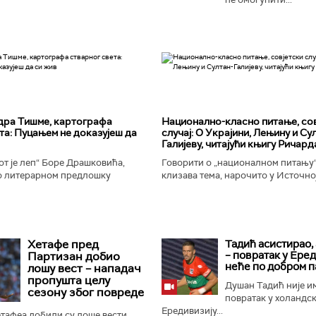
дра Тишме, картографа
Национално-класнo питање, со
та: Пуцањем не доказујеш да
случај: О Украјини, Лењину и Су
Галијеву, читајући књигу Ричард
т је леп“ Боре Драшковића,
Говорити о „националном питању“ 
 литерарном предлошку
клизава тема, нарочито у Источно
ишме, окорели криминалац Гара,
Ипак, нисам могао да одолим иск
ган Николић, каже...
вратим књизи Ричарда...
Хетафе пред
Тадић асистирао,
– повратак у Ере
Партизан добио
неће по добром п
лошу вест – нападач
пропушта целу
Душан Тадић није и
сезону због повреде
повратак у холандс
Ередивизију...
тафеа добили су лоше вести,