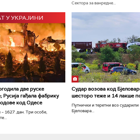
Сектора за ванредне...
АТ У УКРАЈИНИ
РТС Класика
РТС Кол
огодила две руске
Судар возова код Бјеловар
; Русија гађала фабрику
шесторо теже и 14 лакше 
родове код Одесе
Путнички и теретни воз сударили 
Бјеловара...
 – 1627. дан. Три особе,
е...