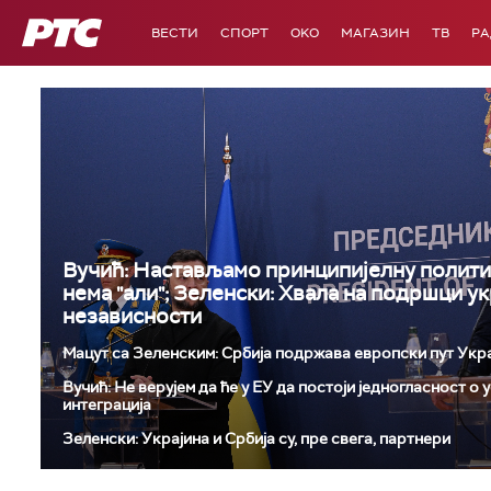
РТС
ВЕСТИ
СПОРТ
OKO
МАГАЗИН
ТВ
Р
Вучић: Настављамо принципијелну полити
нема "али"; Зеленски: Хвала на подршци у
независности
Мацут са Зеленским: Србија подржава европски пут Укр
Вучић: Не верујем да ће у ЕУ да постоји једногласност о
интеграција
Зеленски: Украјина и Србија су, пре свега, партнери