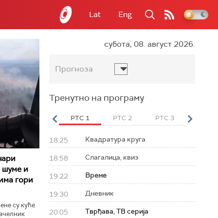
Lat
Eng
субота, 08. август 2026.
Прогноза
Тренутно на програму
вет
РТС HD
РТС 1
РТС 2
РТС 3
РТС Св
Квадратура круга
18:25
Слагалица, квиз
чари
18:58
 шуме и
Време
19:22
има гори
Дневник
19:30
ене су куће
Тврђава, ТВ серија
20:05
начелник