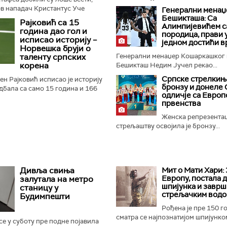
в нападач Кристантус Уче
Генерални менаџ
таву сезону због тешке повреде
Бешикташа: Са
Рајковић са 15
Алимпијевићем с
ио је шпански клуб...
година дао гол и
породица, прави 
исписао историју –
једном достићи в
Норвешка бруји о
таленту српских
Генерални менаџер Кошаркашког 
корена
Бешикташ Недим Јучел рекао...
Српске стрелкињ
ен Рајковић исписао је историју
бронзу и донеле 
бала са само 15 година и 166
одличје са Европ
ападач Волеренге постигао је
првенства
е Глимта...
Женска репрезентац
стрељаштву освојила је бронзу...
Дивља свиња
Мит о Мати Хари: 
Европу, постала 
залутала на метро
шпијунка и заврш
станицу у
стрељачким вод
Будимпешти
Рођена је пре 150 г
сматра се најпознатијом шпијунком
е у суботу пре подне појавила