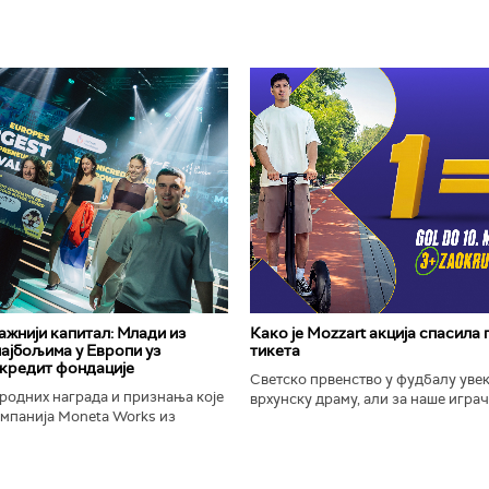
важнији капитал: Млади из
Како је Mozzart акција спасила
најбољима у Европи уз
тикета
кредит фондације
Светско првенство у фудбалу уве
родних награда и признања које
врхунску драму, али за наше играче
омпанија Moneta Works из
шампионат остаће упамћен по Moz
е "Милева Марић Ајнштајн" из
промоцији која је потпуно промени
ојила на највећем...