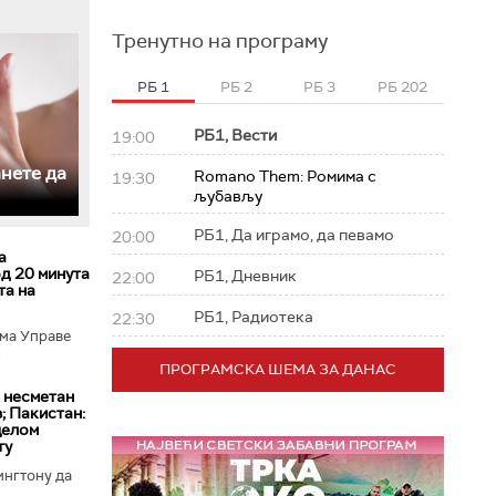
Тренутно на програму
РБ 1
РБ 2
РБ 3
РБ 202
РБ1, Вести
19:00
анете да
Romano Them: Ромима с
19:30
љубављу
РБ1, Да играмо, да певамо
20:00
а
од 20 минута
РБ1, Дневник
22:00
та на
РБ1, Радиотека
22:30
ма Управе
.
ПРОГРАМСКА ШЕМА ЗА ДАНАС
 несметан
; Пакистан:
целом
ту
ингтону да