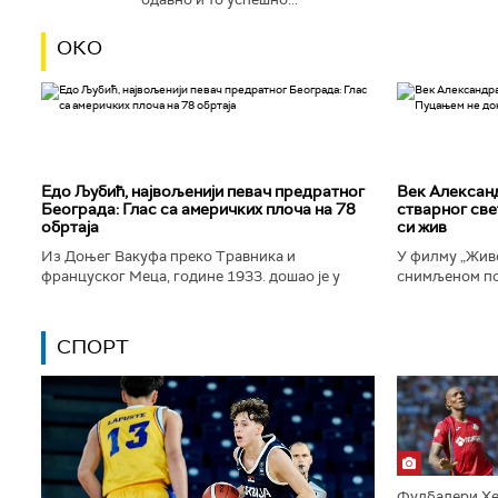
ОКО
Едо Љубић, највољенији певач предратног
Век Алексан
Београда: Глас са америчких плоча на 78
стварног све
обртаја
си жив
Из Доњег Вакуфа преко Травника и
У филму „Живо
француског Меца, године 1933. дошао је у
снимљеном по
Београд и убрзо постао велика престоничка
Александра Т
музичка звезда. Певао је у најбољим...
којег игра Дра
СПОРТ
Фудбалери Хе