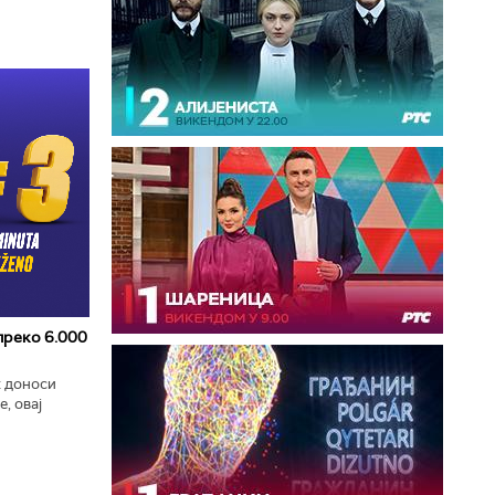
 преко 6.000
к доноси
, овај
zart
ла...