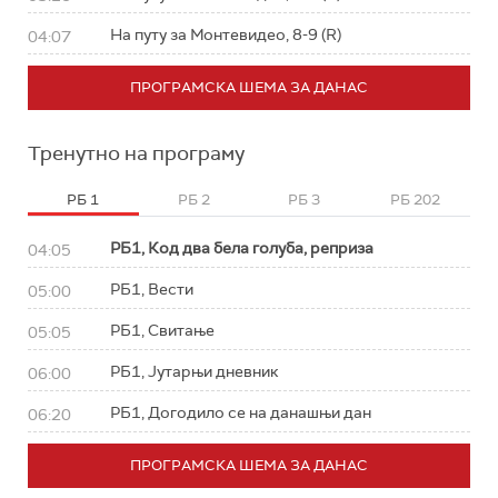
На путу за Монтевидео, 8-9 (R)
04:07
ПРОГРАМСКА ШЕМА ЗА ДАНАС
Тренутно на програму
РБ 1
РБ 2
РБ 3
РБ 202
РБ1, Код два бела голуба, реприза
04:05
РБ1, Вести
05:00
РБ1, Свитање
05:05
РБ1, Јутарњи дневник
06:00
РБ1, Догодило се на данашњи дан
06:20
ПРОГРАМСКА ШЕМА ЗА ДАНАС