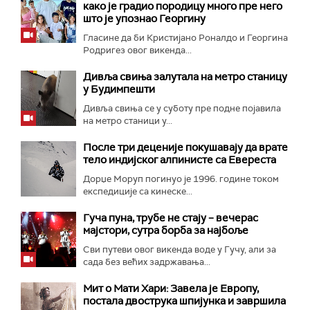
како је градио породицу много пре него
што је упознао Георгину
Гласине да би Кристијано Роналдо и Георгина
Родригез овог викенда...
Дивља свиња залутала на метро станицу
у Будимпешти
Дивља свиња се у суботу пре подне појавила
на метро станици у...
После три деценије покушавају да врате
тело индијског алпинисте са Евереста
Дорџе Моруп погинуо је 1996. године током
експедиције са кинеске...
Гуча пуна, трубе не стају – вечерас
мајстори, сутра борба за најбоље
Сви путеви овог викенда воде у Гучу, али за
сада без већих задржавања...
Мит о Мати Хари: Завела је Европу,
постала двострука шпијунка и завршила