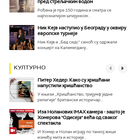
пред стрељачким водом
Рођена је пре 150 година и сматра се
најпознатијом шпијунком...
Ник Кејв наступио у Београду у оквиру
европске турнеје
Ник Кејв и „Бед сидс“ синоћ су одржали
концерт на Калемегдану...
КУЛТУРНО
Питер Хедер: Како су хришћани
напустили хришћанство
У књизи „Хришћанство, тријумф једне
религије“ британски историчар...
Иза Ноланових IMAX камера - зашто је
Хомерова "Одисеја" већа од сваког
спектакла
И Хомер и Нолан играју по танкој жици
између мита и историје...