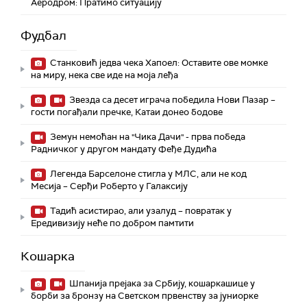
Аеродром: Пратимо ситуацију
Фудбал
Станковић једва чека Хапоел: Оставите ове момке
на миру, нека све иде на моја леђа
Звезда са десет играча победила Нови Пазар –
гости погађали пречке, Катаи донео бодове
Земун немоћан на "Чика Дачи" - прва победа
Радничког у другом мандату Феђе Дудића
Легенда Барселоне стигла у МЛС, али не код
Месија – Серђи Роберто у Галаксију
Тадић асистирао, али узалуд – повратак у
Ередивизију неће по добром памтити
Кошарка
Шпанија прејакa за Србију, кошаркашице у
борби за бронзу на Светском првенству за јуниорке