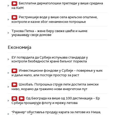
Бесплатни дерматолошки прегледи у више средина
на КиМ
Рестрикције воде у више села ариљске општине,
контроле и казне због ненаменске потрошње
Трнова Петка – жене беру свеже цвеће и њиме
украшавају своје домове
Економија
ЕУ потврдила да Србија испуњава стандарде у
контроли безбедности хране биљног порекла
Инвестициони фондови у Србији – поверење у њих
и даље мало, али постоји простор за раст
Шкобаљ: Потрошња струје лети достигла зимски
ниво, морамо да тражимо нови енергетски пут
Од Београда ка више од 100 дестинација – Ер
Србија проширује флоту и мрежу летова
"Рајанер" обуставља продају карата за летове из Ниша;