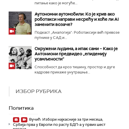
питање како је могуће...
Аутономни аутомобили: Ко је крив ако
роботакси направи несрећу и хоће ли AI
заменити возаче?
Подкаст „Аналогија“: Роботаксији већ превозе
путнике у САД и...
Окружени људима, а ипак сами – Како је
Антониони предвидео „епидемију
усамљености“
Способност да кроз тишину, простор и дуге
кадрове прикаже унутрашње...
ИЗБОР РУБРИКА
Политика
Вучић: Избори најкасније за три месеца,
Србија прва у Европи по расту БДП-а у првих шест
месеци