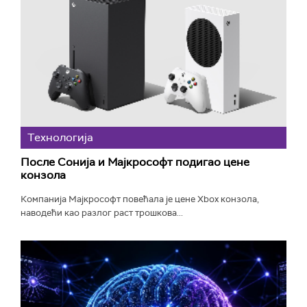
Технологијa
После Сонија и Мајкрософт подигао цене
конзола
Компанија Мајкрософт повећала је цене Xbox конзола,
наводећи као разлог раст трошкова...