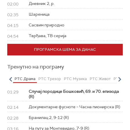
Дневник 2, р.
02:00
Шареница
02:35
Сасвим природно
04:15
Тврђава, ТВ серија
04:54
ПРОГРАМСКА ШЕМА ЗА ДАНАС
Тренутно на програму
етарац
РТС Драма
РТС Трезор
РТС Музика
РТС Живот
РТС Кла
Случај породице Бошковић, 69. и 70. епизода
01:29
(R)
Документарне фусноте – Часна пионирска (R)
02:14
Бранилац 2, 9-12 (R)
02:28
На путу за Монтевидео, 7-9 (R)
03:16