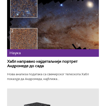
Наука
Хабл направио најдетаљнији портрет
Андромеде до сада
Нова анализа података са свемирског телескопа Хабл
показује да Андромеда, најближа...