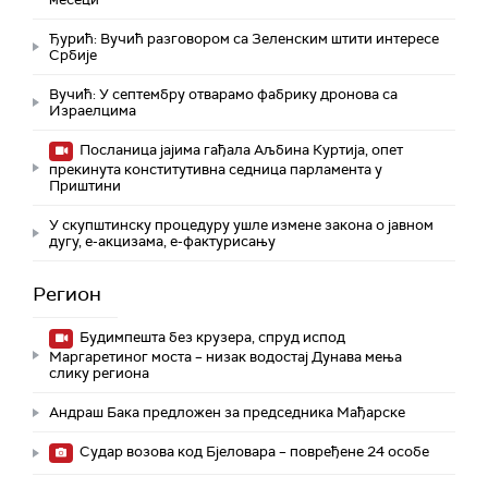
Ђурић: Вучић разговором са Зеленским штити интересе
Србије
Вучић: У септембру отварамо фабрику дронова са
Израелцима
Посланица јајима гађала Аљбина Куртија, опет
прекинута конститутивна седница парламента у
Приштини
У скупштинску процедуру ушле измене закона о јавном
дугу, е-акцизама, е-фактурисању
Регион
Будимпешта без крузера, спруд испод
Маргаретиног моста – низак водостај Дунава мења
слику региона
Андраш Бакa предложен за председника Мађарске
Судар возова код Бјеловара – повређене 24 особе