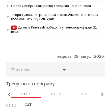
После Сонија и Мајкрософт подигао цене конзола
Творац ChatGPT-ја тврди да је вештачка интелигенција
постала паметнија од људи
Да ли је Кина већ победила у технолошкој трци 21.
века
недеља, 09. август 2026.
Прогноза
Тренутно на програму
HD
РТС 1
РТС 2
РТС 3
Р
САТ
01:12