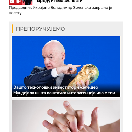
народу и независности
Председник Украјине Володимир Зеленски завршио је
посету...
ПРЕПОРУЧУЈЕМО
Зашто технолошки инвеститори желе део
Мундијала и шта вештачка интелигенција има с тим