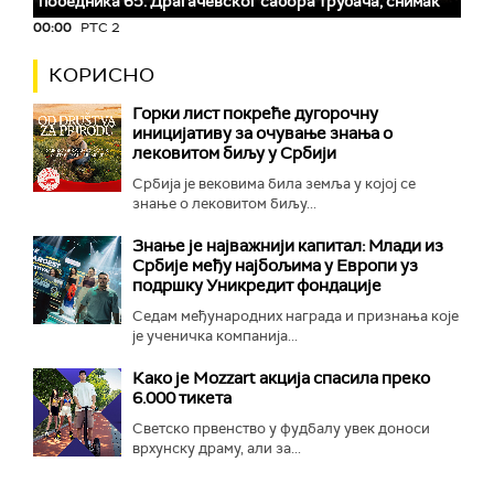
победника 65. Драгачевског сабора трубача, снимак
00:00
РТС 2
КОРИСНО
Горки лист покреће дугорочну
иницијативу за очување знања о
лековитом биљу у Србији
Србија је вековима била земља у којој се
знање о лековитом биљу...
Знање је најважнији капитал: Млади из
Србије међу најбољима у Европи уз
подршку Уникредит фондације
Седам међународних награда и признања које
је ученичка компанија...
Како је Mozzart акција спасила преко
6.000 тикета
Светско првенство у фудбалу увек доноси
врхунску драму, али за...