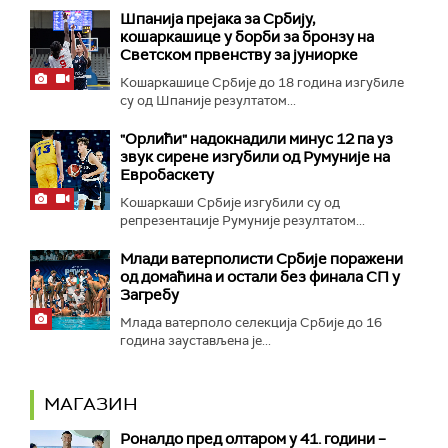
Шпанија прејакa за Србију,
кошаркашице у борби за бронзу на
Светском првенству за јуниорке
Кошаркашице Србије до 18 година изгубиле
су од Шпаније резултатом...
"Орлићи" надокнадили минус 12 па уз
звук сирене изгубили од Румуније на
Евробаскету
Кошаркаши Србије изгубили су од
репрезентације Румуније резултатом...
Млади ватерполисти Србије поражени
од домаћина и остали без финала СП у
Загребу
Млада ватерполо селекција Србије до 16
година заустављена је...
МАГАЗИН
Роналдо пред олтаром у 41. години –