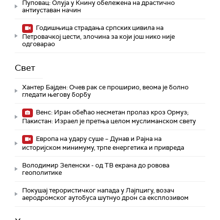
Пуповац: Олуја у Книну обележена на драстично
антиуставан начин
Годишњица страдања српских цивила на
Петровачкој цести, злочина за који још нико није
одговарао
Свет
Хантер Бајден: Очев рак се проширио, веома је болно
гледати његову борбу
Венс: Иран обећао несметан пролаз кроз Ормуз;
Пакистан: Израел је претња целом муслиманском свету
Европа на удару суше – Дунав и Рајна на
историјском минимуму, трпе енергетика и привреда
Володимир Зеленски - од ТВ екрана до ровова
геополитике
Покушај терористичког напада у Лајпцигу, возач
аеродромског аутобуса шутнуо дрон са експлозивом