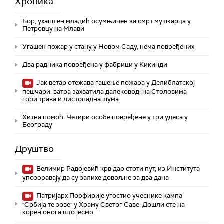
Хроника
Бор, ухапшен младић осумњичен за смрт мушкарца у
Петровцу на Млави
Угашен пожар у стану у Новом Саду, нема повређених
Два радника повређена у фабрици у Кикинди
Јак ветар отежава гашење пожара у Делиблатској
пешчари, ватра захватила далековод; на Столовима
гори трава и листопадна шума
Хитна помоћ: Четири особе повређене у три удеса у
Београду
Друштво
Велимир Радојевић крв дао стоти пут, из Института
упозоравају да су залихе довољне за два дана
Патријарх Порфирије угостио учеснике кампа
"Србија те зове" у Храму Светог Саве: Дошли сте на
корен онога што јесмо