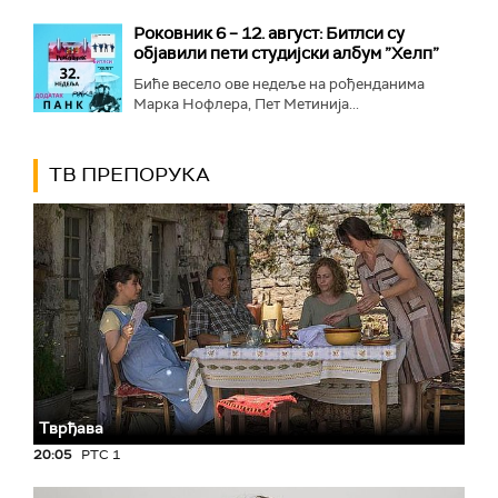
Роковник 6 – 12. август: Битлси су
објавили пети студијски албум ”Хелп”
Биће весело ове недеље на рођенданима
Марка Нофлера, Пет Метинија...
ТВ ПРЕПОРУКА
Тврђава
20:05
РТС 1