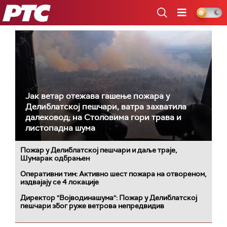
РТС
Јак ветар отежава гашење пожара у
Делиблатској пешчари, ватра захватила
далековод; на Столовима гори трава и
листопадна шума
Пожар у Делиблатској пешчари и даље траје,
Шумарак одбрањен
Оперативни тим: Активно шест пожара на отвореном,
издвајају се 4 локације
Директор "Војводинашума": Пожар у Делиблатској
пешчари због руже ветрова непредвидив