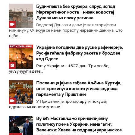
Будимпешта без крузера, спруд испод
Маргаретиног моста – низак водостај
Дунава мења слику региона
Водостај Дунава и даље је на историјском
минимуму. Очекује се мањи пораст у наредним данима, што
неће...
Украјина погодила две руске рафинерије;
Русија гађала фабрику ракета и бродове
код Одесе
Рат у Украјини – 1627. дан. Три особе,
укључујући дете...
Посланица јајима гађала Аљбина Куртија,
опет прекинута конститутивна седница
парламента у Приштини
У Приштини је пропао други покушај
одржавања конститутивне...
Вучић: Настављамо принципијелну
политику према Украјини, нема "али";
Зеленски: Хвала на подршци украјинском