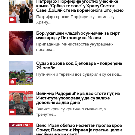
Патријарх Порфирије угостио учеснике
кампа "Србија те зове" у Храму Светог
Саве: Дошли сте на корен онога што јесмо
Патријарх српски Порфирије угостио је у
Храму...
Бор, ухапшен младић осумњичен за смрт
мушкарца у Петровцу на Млави
Припадници Министарства унутрашњих
послова...
Судар возова код Бјеловара – повређене
24 особе
Путнички и теретни воз сударили су се код...
Велимир Радојевић крв дао стоти пут, из
Института упозоравају да су залихе
довољне за два дана
Залихе крви су критично смањене, а
тренутне...
Венс: Иран обећао несметан пролаз кроз
Ормуз; Пакистан: Израел је претња целом
муслиманском свету