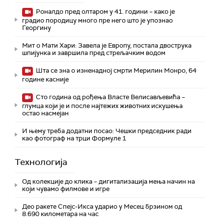
Роналдо пред олтаром у 41. години – како је
градио породицу много пре него што је упознао
Георгину
Мит о Мати Хари: Завела је Европу, постала двострука
шпијунка и завршила пред стрељачким водом
Шта се зна о изненадној смрти Мерилин Монро, 64
године касније
Сто година од рођења Власте Велисављевића –
глумца који је и после најтежих животних искушења
остао насмејан
И њему треба додатни посао: Чешки председник ради
као фотограф на трци Формуле 1
Технологијa
Од колекције до клика – дигитализација мења начин на
који чувамо филмове и игре
Део ракете Спејс-Икса ударио у Месец брзином од
8.690 километара на час