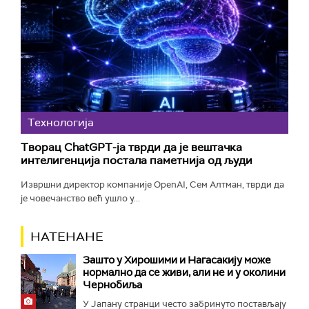
Технологијa
Творац ChatGPT-ја тврди да је вештачка
интелигенција постала паметнија од људи
Извршни директор компаније OpenAI, Сем Алтман, тврди да
је човечанство већ ушло у...
НАТЕНАНЕ
Зашто у Хирошими и Нагасакију може
нормално да се живи, али не и у околини
Чернобиља
У Јапану странци често забринуто постављају