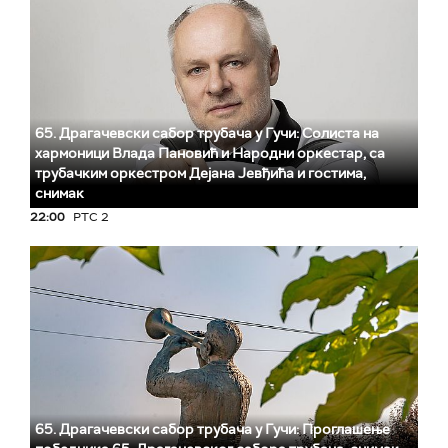
65. Драгачевски сабор трубача у Гучи: Солиста на
хармоници Влада Пановић и Народни оркестар, са
трубачким оркестром Дејана Јевђића и гостима,
снимак
22:00
РТС 2
65. Драгачевски сабор трубача у Гучи: Проглашење