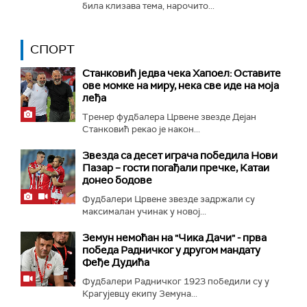
била клизава тема, нарочито...
СПОРТ
Станковић једва чека Хапоел: Оставите
ове момке на миру, нека све иде на моја
леђа
Тренер фудбалера Црвене звезде Дејан
Станковић рекао је након...
Звезда са десет играча победила Нови
Пазар – гости погађали пречке, Катаи
донео бодове
Фудбалери Црвене звезде задржали су
максималан учинак у новој...
Земун немоћан на "Чика Дачи" - прва
победа Радничког у другом мандату
Феђе Дудића
Фудбалери Радничког 1923 победили су у
Крагујевцу екипу Земуна...