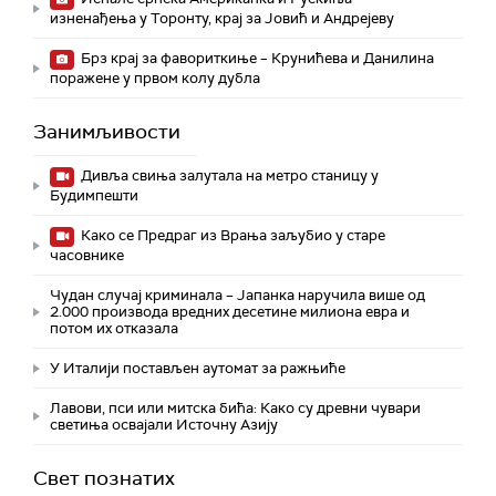
изненађења у Торонту, крај за Јовић и Андрејеву
Брз крај за фавориткиње – Крунићева и Данилина
поражене у првом колу дубла
Занимљивости
Дивља свиња залутала на метро станицу у
Будимпешти
Како се Предраг из Врања заљубио у старе
часовнике
Чудан случај криминала – Јапанка наручила више од
2.000 производа вредних десетине милиона евра и
потом их отказала
У Италији постављен аутомат за ражњиће
Лавови, пси или митска бића: Како су древни чувари
светиња освајали Источну Азију
Свет познатих