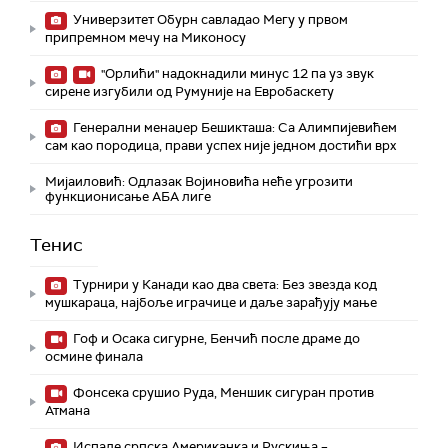
Универзитет Обурн савладао Мегу у првом
припремном мечу на Миконосу
"Орлићи" надокнадили минус 12 па уз звук
сирене изгубили од Румуније на Евробаскету
Генерални менаџер Бешикташа: Са Алимпијевићем
сам као породица, прави успех није једном достићи врх
Мијаиловић: Одлазак Војиновића неће угрозити
функционисање АБА лиге
Тенис
Турнири у Канади као два света: Без звезда код
мушкараца, најбоље играчице и даље зарађују мање
Гоф и Осака сигурне, Бенчић после драме до
осмине финала
Фонсека срушио Руда, Меншик сигуран против
Атмана
Испале српска Американка и Рускиња –