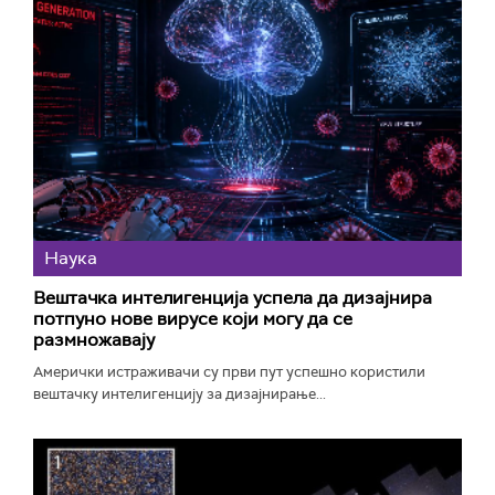
Наука
Вештачка интелигенција успела да дизајнира
потпуно нове вирусе који могу да се
размножавају
Амерички истраживачи су први пут успешно користили
вештачку интелигенцију за дизајнирање...