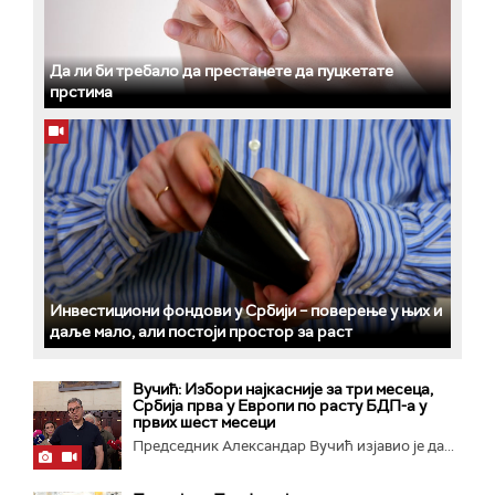
Да ли би требало да престанете да пуцкетате
прстима
Инвестициони фондови у Србији – поверење у њих и
даље мало, али постоји простор за раст
Вучић: Избори најкасније за три месеца,
Србија прва у Европи по расту БДП-а у
првих шест месеци
Председник Александар Вучић изјавио је да...