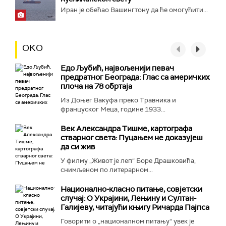
Иран је обећао Вашингтону да ће омогућити...
ОКО
Едо Љубић, највољенији певач
предратног Београда: Глас са америчких
плоча на 78 обртаја
Из Доњег Вакуфа преко Травника и
француског Меца, године 1933...
Век Александра Тишме, картографа
стварног света: Пуцањем не доказујеш
да си жив
У филму „Живот је леп“ Боре Драшковића,
снимљеном по литерарном...
Национално-класнo питање, совјетски
случај: О Украјини, Лењину и Султан-
Галијеву, читајући књигу Ричарда Пајпса
Говорити о „националном питању“ увек је