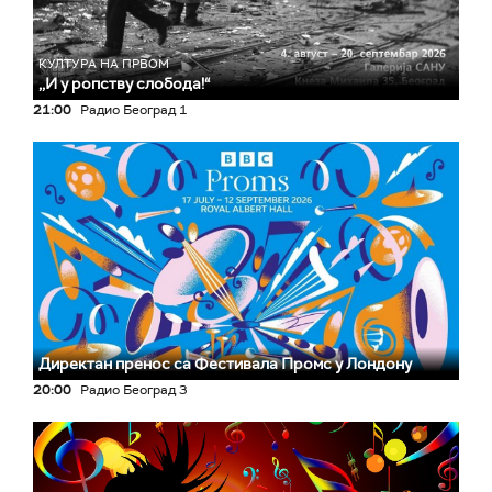
КУЛТУРА НА ПРВОМ
,,И у ропству слобода!“
21:00
Радио Београд 1
Директан пренос са Фестивала Промс у Лондону
20:00
Радио Београд 3