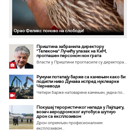
Орао Феликс поново на слободи!
Приштина забранила директору
"Телекома" Лучићу улазак на КиМ,
проглашен персоном нон грата
Власти у Приштини прогласиле су директора...
Румуни потапају барже са камењем како би
подигли ниво Дунава испред нуклеарке
Чернавода
Четири барже натоварене камењен, једна по...
Покушај терористичког напада у Лајпцигу,
возач аеродромског аутобуса шутнуо
дрон са експлозивом
Дрон опремљен професионалним
експлозивом...