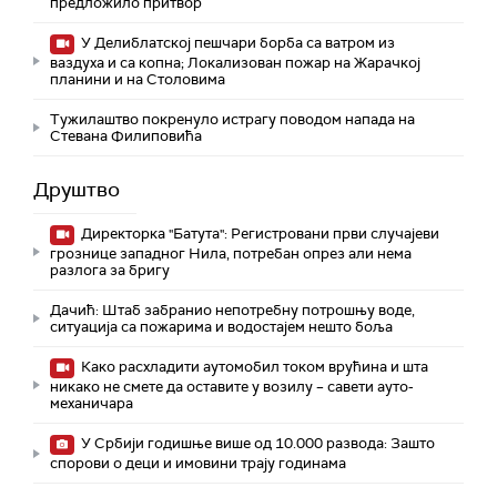
предложило притвор
У Делиблатској пешчари борба са ватром из
ваздуха и са копна; Локализован пожар на Жарачкој
планини и на Столовима
Тужилаштво покренуло истрагу поводом напада на
Стевана Филиповића
Друштво
Директорка "Батута": Регистровани први случајеви
грознице западног Нила, потребан опрез али нема
разлога за бригу
Дачић: Штаб забранио непотребну потрошњу воде,
ситуација са пожарима и водостајем нешто боља
Како расхладити аутомобил током врућина и шта
никако не смете да оставите у возилу – савети ауто-
механичара
У Србији годишње више од 10.000 развода: Зашто
спорови о деци и имовини трају годинама