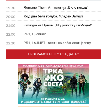
Romano Them: Антологија „Било некад“
19:30
Код два бела голуба: Младен Јагушт
20:00
Култура на Првом: ,,И у ропству слобода!“
21:00
РБ1, Дневник
22:00
РБ1, LAJMET - вести на албанском језику
22:20
ПРОГРАМСКА ШЕМА ЗА ДАНАС