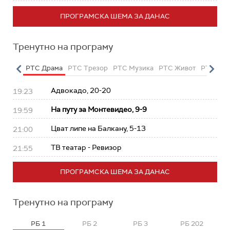
ПРОГРАМСКА ШЕМА ЗА ДАНАС
Тренутно на програму
етарац
РТС Драма
РТС Трезор
РТС Музика
РТС Живот
РТС Кла
Адвокадо, 20-20
19:23
На путу за Монтевидео, 9-9
19:59
Цват липе на Балкану, 5-13
21:00
ТВ театар - Ревизор
21:55
ПРОГРАМСКА ШЕМА ЗА ДАНАС
Тренутно на програму
РБ 1
РБ 2
РБ 3
РБ 202