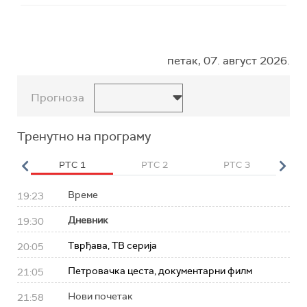
петак, 07. август 2026.
Прогноза
Тренутно на програму
HD
РТС 1
РТС 2
РТС 3
Р
Време
19:23
Дневник
19:30
Тврђава, ТВ серија
20:05
Петровачка цеста, документарни филм
21:05
Нови почетак
21:58