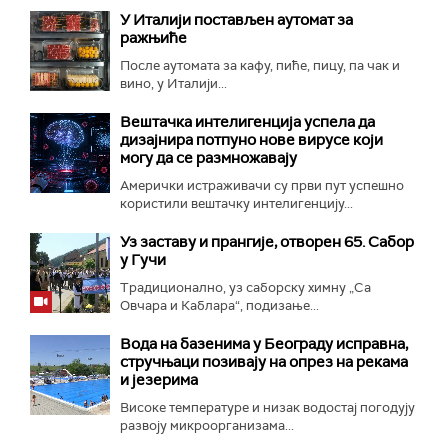
У Италији постављен аутомат за
ражњиће
После аутомата за кафу, пиће, пицу, па чак и
вино, у Италији...
Вештачка интелигенција успела да
дизајнира потпуно нове вирусе који
могу да се размножавају
Амерички истраживачи су први пут успешно
користили вештачку интелигенцију...
Уз заставу и прангије, отворен 65. Сабор
у Гучи
Традиционално, уз саборску химну „Са
Овчара и Каблара“, подизање...
Вода на базенима у Београду исправна,
стручњаци позивају на опрез на рекама
и језерима
Високе температуре и низак водостај погодују
развоју микроорганизама...