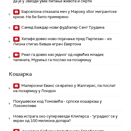
да је у Звезди увек питање живота и смрти
Барселона отказала меч у Мароку због мигрантске
кризе: Не би било примерено
Самед Баждар нови фудбалер Сент Трудена
Хетафе довео ново појачање пред Партизан – из
Лиона стигао бивши играч Евертона
Реал га довео као једног од највећих младих
талената, Мурињо га послао на позајмицу
Кошарка
Малерозни Еванс се вратио у Жалгирис, па послат
на позајмицу у Лондон
Покушевски код Томовића - српски кошаркаш у
Локомотиви
Нова истрага око суперзвезде Клиперса - "уградио" се у
екран од 100 милиона долара?