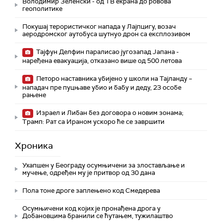
Володимир Зеленски - од ТВ екрана до ровова
геополитике
Покушај терористичког напада у Лајпцигу, возач
аеродромског аутобуса шутнуо дрон са експлозивом
Тајфун Делфин паралисао југозапад Јапана -
наређена евакуација, отказано више од 500 летова
Петоро наставника убијено у школи на Тајланду –
нападач пре пуцњаве убио и бабу и деду, 23 особе
рањене
Израел и Либан без договора о новим зонама;
Трамп: Рат са Ираном ускоро ће се завршити
Хроника
Ухапшен у Београду осумњичени за злостављање и
мучење, одређен му је притвор од 30 дана
Пола тоне дроге заплењено код Смедерева
Осумњичени код којих је пронађена дрога у
Добановцима бранили се ћутањем, тужилаштво