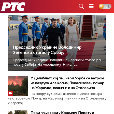
РТС
Председник Украјине Володимир
Зеленски стигао у Србију
Председник Украјине Володимир Зеленски стигао је у
посету Србији. На Аеродрому "Никола...
У Делиблатској пешчари борба са ватром
из ваздуха и са копна; Локализован пожар
на Жарачкој планини и на Столовима
На подручју Србије активно је девет пожара
на отвореном. Пожар на Жарачкој планини и на Столовима у
Ибарској...
Први пљускови у Краљеву, Пироту и