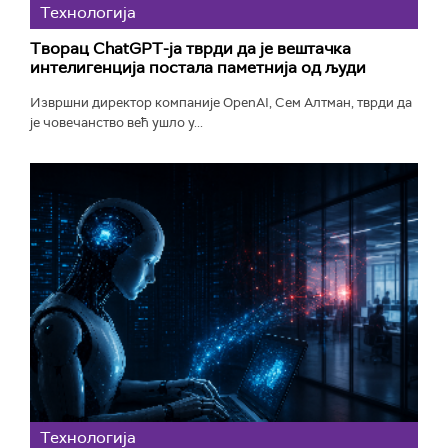
Технологијa
Творац ChatGPT-ја тврди да је вештачка
интелигенција постала паметнија од људи
Извршни директор компаније OpenAI, Сем Алтман, тврди да
је човечанство већ ушло у...
Технологијa