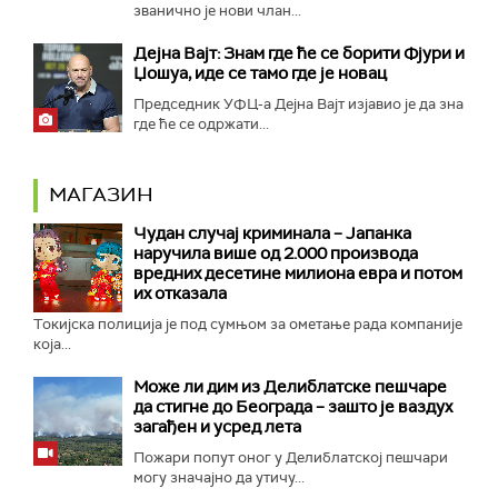
званично је нови члан...
Дејна Вајт: Знам где ће се борити Фјури и
Џошуа, иде се тамо где је новац
Председник УФЦ-а Дејна Вајт изјавио је да зна
где ће се одржати...
МАГАЗИН
Чудан случај криминала – Јапанка
наручила више од 2.000 производа
вредних десетине милиона евра и потом
их отказала
Токијска полиција је под сумњом за ометање рада компаније
која...
Може ли дим из Делиблатске пешчаре
да стигне до Београда – зашто је ваздух
загађен и усред лета
Пожари попут оног у Делиблатској пешчари
могу значајно да утичу...