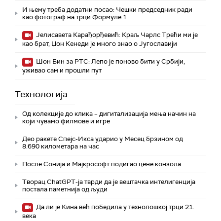
И њему треба додатни посао: Чешки председник ради
као фотограф на трци Формуле 1
Јелисавета Карађорђевић: Краљ Чарлс Трећи ми је
као брат, Џон Кенеди је много знао о Југославији
Шон Бин за РТС: Лепо је поново бити у Србији,
уживао сам и прошли пут
Технологијa
Од колекције до клика – дигитализација мења начин на
који чувамо филмове и игре
Део ракете Спејс-Икса ударио у Месец брзином од
8.690 километара на час
После Сонија и Мајкрософт подигао цене конзола
Творац ChatGPT-ја тврди да је вештачка интелигенција
постала паметнија од људи
Да ли је Кина већ победила у технолошкој трци 21.
века