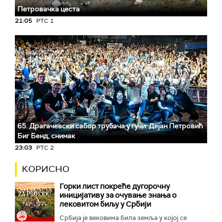
Петровачка цеста
21:05
РТС 1
65. Драгачевски сабор трубача у гучи: Дејан Петровић
Биг Бeнд, снимак
23:03
РТС 2
КОРИСНО
Горки лист покреће дугорочну
иницијативу за очување знања о
лековитом биљу у Србији
Србија је вековима била земља у којој се