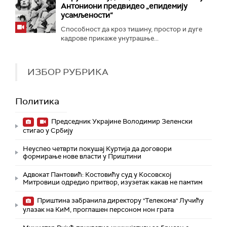
Антониони предвидео „епидемију
усамљености“
Способност да кроз тишину, простор и дуге
кадрове прикаже унутрашње...
ИЗБОР РУБРИКА
Политика
Председник Украјине Володимир Зеленски
стигао у Србију
Неуспео четврти покушај Куртија да договори
формирање нове власти у Приштини
Адвокат Пантовић: Костовићу суд у Косовској
Митровици одредио притвор, изузетак какав не памтим
Приштина забранила директору "Телекома" Лучићу
улазак на КиМ, проглашен персоном нон грата