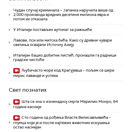
Чудан случај криминала – Јапанка наручила више од
2.000 производа вредних десетине милиона евра и
потом их отказала
У Италији постављен аутомат за ражњиће
Лавови, пси или митска бића: Како су древни чувари
светиња освајали Источну Азију
Италијан бацио добитни листић, пронашли га радници
градске чистоће
Љубичасто море код Крагујевца – пољем се шири
мирис лаванде и успеха
Свет познатих
Шта се зна о изненадној смрти Мерилин Монро, 64
године касније
Сто година од рођења Власте Велисављевића –
глумца који је и после најтежих животних искушења
остао насмејан