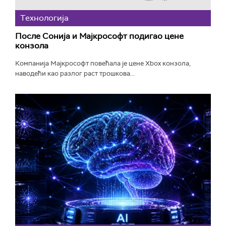
Технологијa
После Сонија и Мајкрософт подигао цене
конзола
Компанија Мајкрософт повећала је цене Xbox конзола,
наводећи као разлог раст трошкова...