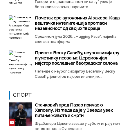
Говорити о „националном питању“ увек је
била клизава тема, нарочито...
Почетак ере аутономних AI хакера: Када
вештачка интелигенција прогласи
независност од својих твораца
Средином јула 2026. „Hugging Face“, највећа
светска платформа...
Приче о Веску Савићу, неуропсихијатру
и уметнику псовања: Церомонијал
мајстор последњег београдског салона
Легенде о неуропсихијатру Веселину Веску
Савићу, једној од најоригиналнијих...
СПОРТ
Станковић пред Пазар причао о
Хапоелу: Изгледа да је у Звезди увек
питање живота и смрти
Фудбалери Црвене звезде у суботу играју меч
четвртог кола Суперлиге...