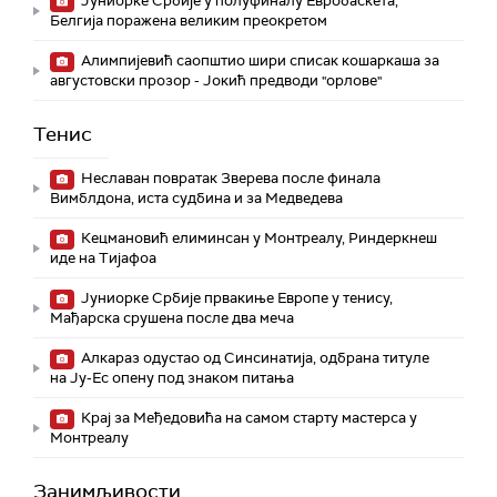
Јуниорке Србије у полуфиналу Евробаскета,
Белгија поражена великим преокретом
Алимпијевић саопштио шири списак кошаркаша за
августовски прозор - Јокић предводи "орлове"
Тенис
Неславан повратак Зверева после финала
Вимблдона, иста судбина и за Медведева
Кецмановић елиминсан у Монтреалу, Риндеркнеш
иде на Тијафоа
Јуниорке Србије првакиње Европе у тенису,
Мађарска срушена после два меча
Алкараз одустао од Синсинатија, одбрана титуле
на Ју-Ес опену под знаком питања
Крај за Међедовића на самом старту мастерса у
Монтреалу
Занимљивости