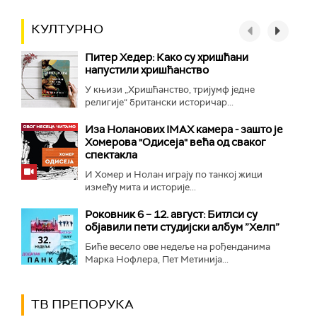
КУЛТУРНО
Питер Хедер: Како су хришћани
напустили хришћанство
У књизи „Хришћанство, тријумф једне
религије“ британски историчар...
Иза Ноланових IMAX камера - зашто је
Хомерова "Одисеја" већа од сваког
спектакла
И Хомер и Нолан играју по танкој жици
између мита и историје...
Роковник 6 – 12. август: Битлси су
објавили пети студијски албум ”Хелп”
Биће весело ове недеље на рођенданима
Марка Нофлера, Пет Метинија...
ТВ ПРЕПОРУКА