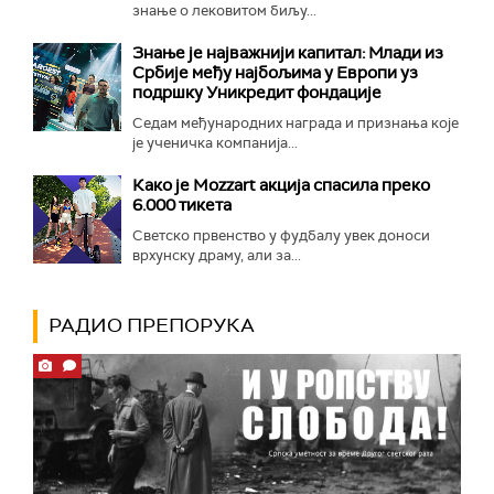
знање о лековитом биљу...
Знање је најважнији капитал: Млади из
Србије међу најбољима у Европи уз
подршку Уникредит фондације
Седам међународних награда и признања које
је ученичка компанија...
Како је Mozzart акција спасила преко
6.000 тикета
Светско првенство у фудбалу увек доноси
врхунску драму, али за...
РАДИО ПРЕПОРУКА