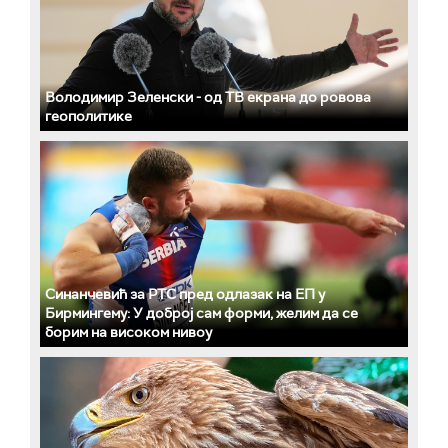
Володимир Зеленски - од ТВ екрана до ровова
геополитике
Синанчевић за РТС пред одлазак на ЕП у
Бирмингему: У доброј сам форми, желим да се
борим на високом нивоу