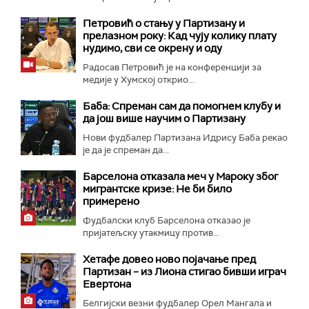
Петровић о стању у Партизану и
прелазном року: Кад чују колику плату
нудимо, сви се окрену и оду
Радосав Петровић је на конференцији за
медије у Хумској открио...
Баба: Спреман сам да помогнем клубу и
да још више научим о Партизану
Нови фудбалер Партизана Идрису Баба рекао
је да је спреман да...
Барселона отказала меч у Мароку због
мигрантске кризе: Не би било
примерено
Фудбалски клуб Барселона отказао је
пријатељску утакмицу против...
Хетафе довео ново појачање пред
Партизан – из Лиона стигао бивши играч
Евертона
Белгијски везни фудбалер Орел Мангала и