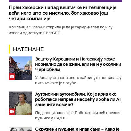
Први хакерски напад вештачке интелигенције
већи него што се мислило, бот хаковао још
четири компаније
Компанија "OpenAI" открила је да је сајбер-напад који су
извели одметнути ChatGPT...
НАТЕНАНЕ
Зашто у Хирошими и Нагасакију може
нормално да се живи, али не и у околини
Чернобиља
У Јапану странци често забринуто постављају
питање како је могуће...
Аутономни аутомобили: Ко је крив ако
роботакси направи несрећу и хоће ли AI
заменити возаче?
Подкаст „Аналогија“: Роботаксији већ превозе
путнике у САД и...
Окружени људима, а ипак сами – Како је