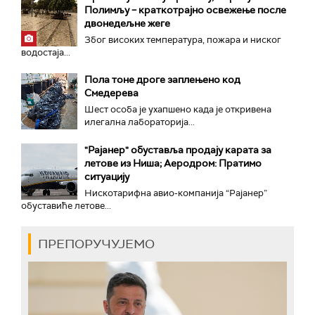
Полимљу – краткотрајно освежење после
двонедељне жеге
Због високих температура, пожара и ниског
водостаја...
Пола тоне дроге заплењено код
Смедерева
Шест особа је ухапшено када је откривена
илегална лабораторија...
"Рајанер" обуставља продају карата за
летове из Ниша; Аеродром: Пратимо
ситуацију
Нискотарифна авио-компанија “Рајанер”
обуставиће летове...
ПРЕПОРУЧУЈЕМО