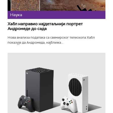
Наука
Хабл направио најдетаљнији портрет
Андромеде до сада
Нова анализа података са свемирског телескопа Хабл
показује да Андромеда, најближа...