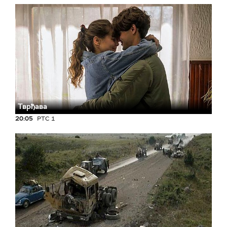
Тврђава
20:05
РТС 1