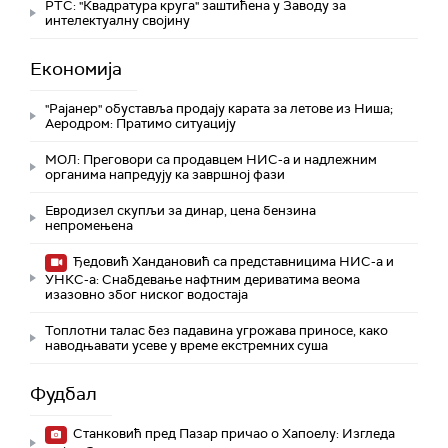
РТС: "Квадратура круга" заштићена у Заводу за
интелектуалну својину
Економија
"Рајанер" обуставља продају карата за летове из Ниша;
Аеродром: Пратимо ситуацију
МОЛ: Преговори са продавцем НИС-а и надлежним
органима напредују ка завршној фази
Евродизел скупљи за динар, цена бензина
непромењена
Ђедовић Хандановић са представницима НИС-а и
УНКС-а: Снабдевање нафтним дериватима веома
изазовно због ниског водостаја
Топлотни талас без падавина угрожава приносе, како
наводњавати усеве у време екстремних суша
Фудбал
Станковић пред Пазар причао о Хапоелу: Изгледа