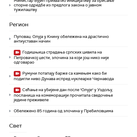
Министар Вујић прихватио иницијативу за брисање
спорне одредбе из предлога закона o јавном
тужилаштву
Регион
Пуповац: Олуја у Книну обележена на драстично
антиуставан начин
Годишњица страдања српских цивила на
Петровачкој цести, злочина за који још нико није
одговарао
Румуни потапају барже са камењем како би
подигли ниво Дунава испред нуклеарке Чернавода
Сећање на убијене дан после "Олује" у Уздољу,
посланица на комеморацији прочитала сведочење
једине преживеле
Обележено 85 година од злочина у Пребиловцима
Свет