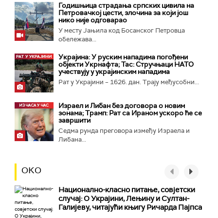
Годишњица страдања српских цивила на
Петровачкој цести, злочина за који још
нико није одговарао
У месту Јањила код Босанског Петровца
обележава...
Украјина: У руским нападима погођени
објекти Укрнафта; Тас: Стручњаци НАТО
учествују у украјинским нападима
Рат у Украјини – 1626. дан. Трају међусобни...
Израел и Либан без договора о новим
зонама; Трамп: Рат са Ираном ускоро ће се
завршити
Седма рунда преговора између Израела и
Либана...
ОКО
Национално-класнo питање, совјетски
случај: О Украјини, Лењину и Султан-
Галијеву, читајући књигу Ричарда Пајпса