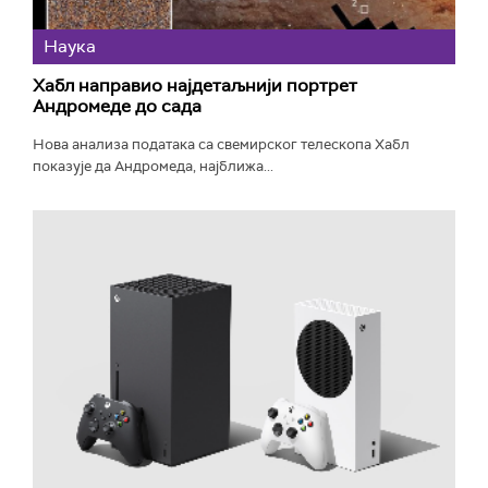
Наука
Хабл направио најдетаљнији портрет
Андромеде до сада
Нова анализа података са свемирског телескопа Хабл
показује да Андромеда, најближа...