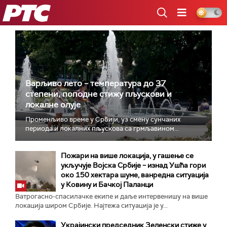
РТС
Варљиво лето – температура до 37
степени, поподне стижу пљускови и
локалне олује
Променљиво време у Србији, уз смену сунчаних
периода и локалних пљускова са грмљавином...
Пожари на више локација, у гашење се
укључује Војска Србије – изнад Ушћа гори
око 150 хектара шуме, ванредна ситуација
у Ковину и Бачкој Паланци
Ватрогасно-спасилачке екипе и даље интервенишу на више
локација широм Србије. Најтежа ситуација је у...
Украјински председник Зеленски стиже у