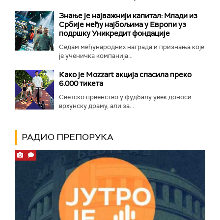
Знање је најважнији капитал: Млади из
Србије међу најбољима у Европи уз
подршку Уникредит фондације
Седам међународних награда и признања које
је ученичка компанија...
Како је Mozzart акција спасила преко
6.000 тикета
Светско првенство у фудбалу увек доноси
врхунску драму, али за...
РАДИО ПРЕПОРУКА