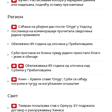
Вучић: Расписивање избора у наредним данима
или недељама, поднећу оставку пре кампање
Регион
Сећање на убијене дан после "Олује" у Уздољу,
посланица на комеморацији прочитала сведочење
једине преживеле
Обележено 85 година од злочина у Пребиловцима
Срби прогнани из Книна чувају једино преостало благо
– језик и обичаје
Обележавање 85 година од злочина над
Србима у Пребиловцима
Книн – Хрвати славе "Олују", Срби се сећају
погрома и тугују за изгубљеним огњиштем
Свет
Техеран пооштрава став о Ормузу; ЕУ подржала
договор о разоружавању Хамаса