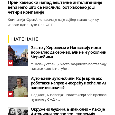
Први хакерски напад вештачке интелигенције
већи него што се мислило, бот хаковао још
четири компаније
Компанија "OpenAI" открила је да је сајбер-напад који су
извели одметнути ChatGPT...
НАТЕНАНЕ
Зашто у Хирошими и Нагасакију може
нормално да се живи, али не и у околини
Чернобиља
У Јапану странци често забринуто постављају
питање како је могуће...
Аутономни аутомобили: Ко је крив ако
роботакси направи несрећу и хоће ли AI
заменити возаче?
Подкаст „Аналогија“: Роботаксији већ превозе
путнике у САД и...
Окружени људима, а ипак сами – Како је
Антониони предвидео „епидемију