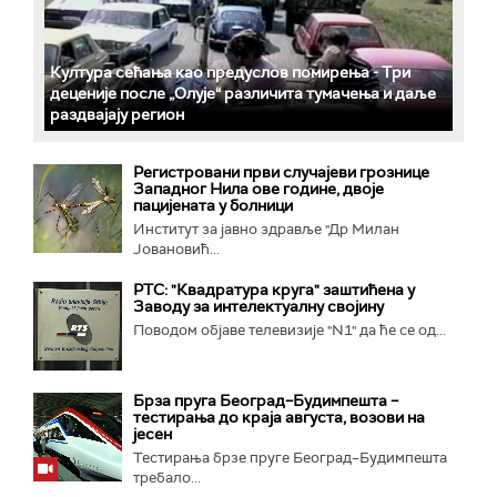
Култура сећања као предуслов помирења ­- Три
деценије после „Олује“ различита тумачења и даље
раздвајају регион
Регистровани први случајеви грознице
Западног Нила ове године, двоје
пацијената у болници
Институт за јавно здравље "Др Милан
Јовановић...
РТС: "Квадратура круга" заштићена у
Заводу за интелектуалну својину
Поводом објаве телевизије "N1" да ће се од...
Брза пруга Београд–Будимпешта –
тестирања до краја августа, возови на
јесен
Тестирања брзе пруге Београд–Будимпешта
требало...