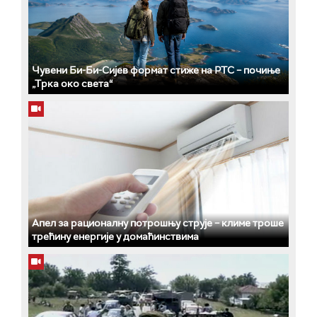
Чувени Би-Би-Сијев формат стиже на РТС – почиње
„Трка око света“
Апел за рационалну потрошњу струје – климе троше
трећину енергије у домаћинствима