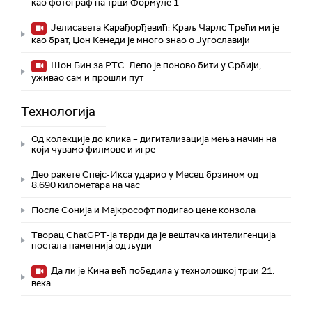
као фотограф на трци Формуле 1
Јелисавета Карађорђевић: Краљ Чарлс Трећи ми је
као брат, Џон Кенеди је много знао о Југославији
Шон Бин за РТС: Лепо је поново бити у Србији,
уживао сам и прошли пут
Технологијa
Од колекције до клика – дигитализација мења начин на
који чувамо филмове и игре
Део ракете Спејс-Икса ударио у Месец брзином од
8.690 километара на час
После Сонија и Мајкрософт подигао цене конзола
Творац ChatGPT-ја тврди да је вештачка интелигенција
постала паметнија од људи
Да ли је Кина већ победила у технолошкој трци 21.
века