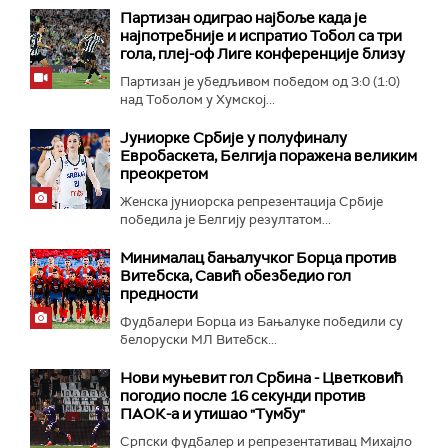
Партизан одиграо најбоље када је
најпотребније и испратио Тобол са три
гола, плеј-оф Лиге конференције близу
Партизан је убедљивом победом од 3:0 (1:0)
над Тоболом у Хумској...
Јуниорке Србије у полуфиналу
Евробаскета, Белгија поражена великим
преокретом
Женска јуниорска репрезентација Србије
победила је Белгију резултатом...
Минималац бањалучког Борца против
Витебска, Савић обезбедио гол
предности
Фудбалери Борца из Бањалуке победили су
белоруски МЛ Витебск...
Нови муњевит гол Србина - Цветковић
погодио после 16 секунди против
ПАОК-а и утишао "Тумбу"
Српски фудбалер и репрезентативац Михајло