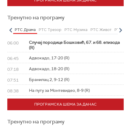
ПРОГРАМСКА ШЕМА ЗА ДАНАС
Тренутно на програму
етарац
РТС Драма
РТС Трезор
РТС Музика
РТС Живот
РТС Кла
Случај породице Бошковић, 67. и 68. епизода
06:00
(R)
Адвокадо, 17-20 (R)
06:45
Адвокадо, 18-20 (R)
07:18
Бранилац 2, 9-12 (R)
07:51
На путу за Монтевидео, 8-9 (R)
08:38
ПРОГРАМСКА ШЕМА ЗА ДАНАС
Тренутно на програму