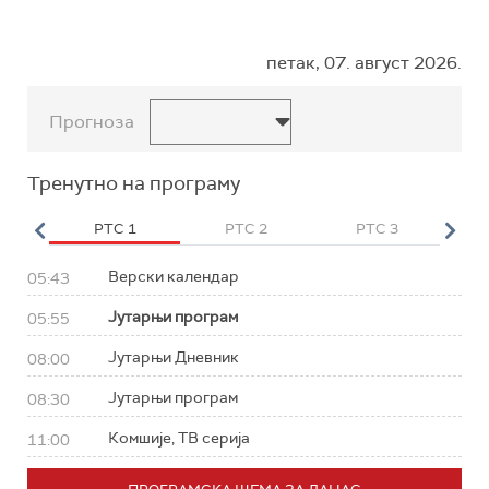
петак, 07. август 2026.
Прогноза
Тренутно на програму
HD
РТС 1
РТС 2
РТС 3
Р
Верски календар
05:43
Јутарњи програм
05:55
Јутарњи Дневник
08:00
Јутарњи програм
08:30
Комшије, ТВ серија
11:00