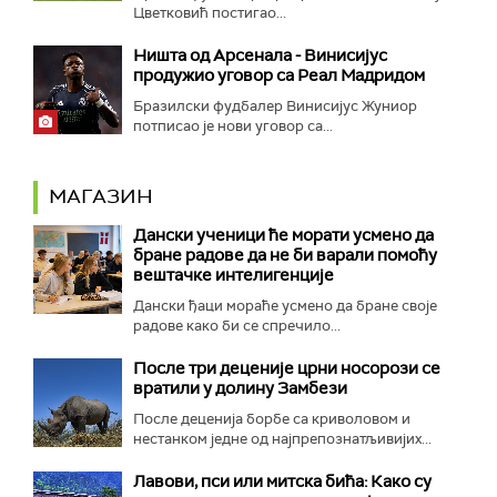
Цветковић постигао...
Ништа од Арсенала - Винисијус
продужио уговор са Реал Мадридом
Бразилски фудбалер Винисијус Жуниор
потписао је нови уговор са...
МАГАЗИН
Дански ученици ће морати усмено да
бране радове да не би варали помоћу
вештачке интелигенције
Дански ђаци мораће усмено да бране своје
радове како би се спречило...
После три деценије црни носорози се
вратили у долину Замбези
После деценија борбе са криволовом и
нестанком једне од најпрепознатљивијих...
Лавови, пси или митска бића: Како су