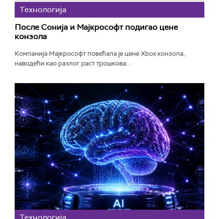
Технологијa
После Сонија и Мајкрософт подигао цене
конзола
Компанија Мајкрософт повећала је цене Xbox конзола,
наводећи као разлог раст трошкова...
Технологијa