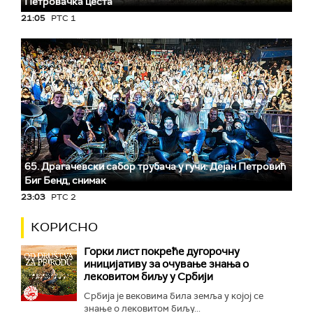
Петровачка цеста
21:05
РТС 1
65. Драгачевски сабор трубача у гучи: Дејан Петровић
Биг Бeнд, снимак
23:03
РТС 2
КОРИСНО
Горки лист покреће дугорочну
иницијативу за очување знања о
лековитом биљу у Србији
Србија је вековима била земља у којој се
знање о лековитом биљу...