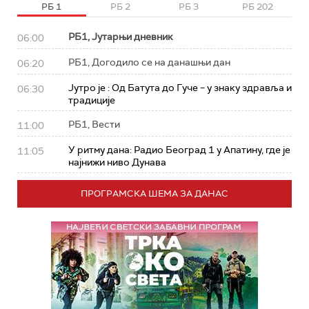
РБ 1
РБ 2
РБ 3
РБ 202
РБ1, Јутарњи дневник
06:00
РБ1, Догодило се на данашњи дан
06:20
Јутро је : Од Батута до Гуче – у знаку здравља и
06:30
традиције
РБ1, Вести
11:00
У ритму дана: Радио Београд 1 у Апатину, где је
11:05
најнижи ниво Дунава
ПРОГРАМСКА ШЕМА ЗА ДАНАС