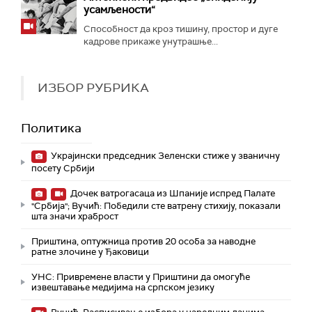
усамљености“
Способност да кроз тишину, простор и дуге
кадрове прикаже унутрашње...
ИЗБОР РУБРИКА
Политика
Украјински председник Зеленски стиже у званичну
посету Србији
Дочек ватрогасаца из Шпаније испред Палате
"Србија"; Вучић: Победили сте ватрену стихију, показали
шта значи храброст
Приштина, оптужница против 20 особа за наводне
ратне злочине у Ђаковици
УНС: Привремене власти у Приштини да омогуће
извештавање медијима на српском језику