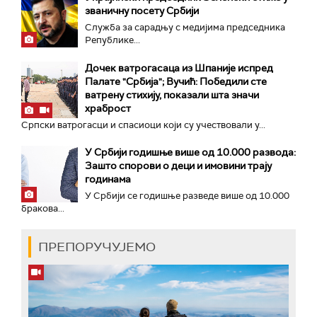
званичну посету Србији
Служба за сарадњу с медијима председника
Републике...
Дочек ватрогасаца из Шпаније испред
Палате "Србија"; Вучић: Победили сте
ватрену стихију, показали шта значи
храброст
Српски ватрогасци и спасиоци који су учествовали у...
У Србији годишње више од 10.000 развода:
Зашто спорови о деци и имовини трају
годинама
У Србији се годишње разведе више од 10.000
бракова...
ПРЕПОРУЧУЈЕМО