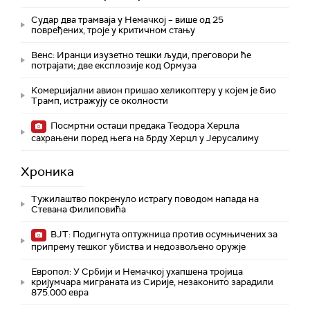
Судар два трамваја у Немачкој – више од 25
повређених, троје у критичном стању
Венс: Иранци изузетно тешки људи, преговори ће
потрајати; две експлозије код Ормуза
Комерцијални авион пришао хеликоптеру у којем је био
Трамп, истражују се околности
Посмртни остаци предака Теодора Херцла
сахрањени поред њега на брду Херцл у Јерусалиму
Хроника
Тужилаштво покренуло истрагу поводом напада на
Стевана Филиповића
ВЈТ: Подигнута оптужница против осумњичених за
припрему тешког убиства и недозвољено оружје
Европол: У Србији и Немачкој ухапшена тројица
кријумчара миграната из Сирије, незаконито зарадили
875.000 евра