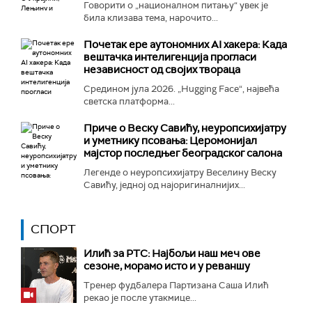
Говорити о „националном питању“ увек је
била клизава тема, нарочито...
Почетак ере аутономних AI хакера: Када
вештачка интелигенција прогласи
независност од својих твораца
Средином јула 2026. „Hugging Face“, највећа
светска платформа...
Приче о Веску Савићу, неуропсихијатру
и уметнику псовања: Церомонијал
мајстор последњег београдског салона
Легенде о неуропсихијатру Веселину Веску
Савићу, једној од најоригиналнијих...
СПОРТ
Илић за РТС: Најбољи наш меч ове
сезоне, морамо исто и у реваншу
Тренер фудбалера Партизана Саша Илић
рекао је после утакмице...