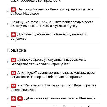
Савић обезбедио гол предности
Ништа од Арсенала - Винисијус продужио уговор
са Реал Мадридом
Нови муњевит гол Србина - Цветковић погодио после
16 секунди против ПАОК-а и утишао "Тумбу"
Драгојевић дебитовао за Ренџерс у поразу од
Јагјелоње
Кошарка
Јуниорке Србије у полуфиналу Евробаскета,
Белгија поражена великим преокретом
Алимпијевић саопштио шири списак кошаркаша за
августовски прозор - Јокић предводи "орлове"
Макаби потписао још једног центра - Бејкот прешао
из Фенербахчеа
Дубаи се не зауставља - потписао и Шенгелија