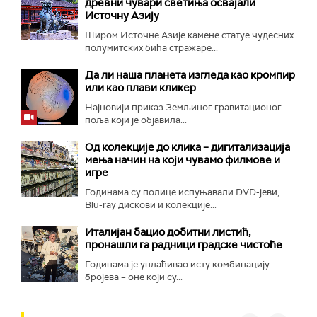
древни чувари светиња освајали
Источну Азију
Широм Источне Азије камене статуе чудесних
полумитских бића стражаре...
Да ли наша планета изгледа као кромпир
или као плави кликер
Најновији приказ Земљиног гравитационог
поља који је објавила...
Од колекције до клика – дигитализација
мења начин на који чувамо филмове и
игре
Годинама су полице испуњавали DVD-јеви,
Blu-ray дискови и колекције...
Италијан бацио добитни листић,
пронашли га радници градске чистоће
Годинама је уплаћивао исту комбинацију
бројева – оне који су...