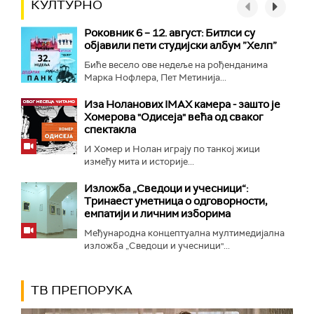
КУЛТУРНО
Роковник 6 – 12. август: Битлси су
објавили пети студијски албум ”Хелп”
Биће весело ове недеље на рођенданима
Марка Нофлера, Пет Метинија...
Иза Ноланових IMAX камера - зашто је
Хомерова "Одисеја" већа од сваког
спектакла
И Хомер и Нолан играју по танкој жици
између мита и историје...
Изложба „Сведоци и учесници“:
Тринаест уметница о одговорности,
емпатији и личним изборима
Међународна концептуална мултимедијална
изложба „Сведоци и учесници"...
ТВ ПРЕПОРУКА