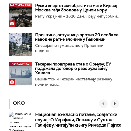
Руски енергетски објекти на мети Кијева;
Москва гађа бродове у Црном мору
Рат у Украјини – 1626. дан. Трају међусобни...
Приштина, оптужница против 20 особа за
наводне ратне злочине у Ђаковици
Специјално тужилаштво у Приштини
подигло...
Техеран пооштрава став о Ормузу; ЕУ
подржала договор о разоружавању
Хамаса
Вашингтон и Техеран настављају размену
политичких...
ОКО
Национално-класнo питање, совјетски
случај: О Украјини, Лењину и Султан-
Галијеву, читајући књигу Ричарда Пајпса