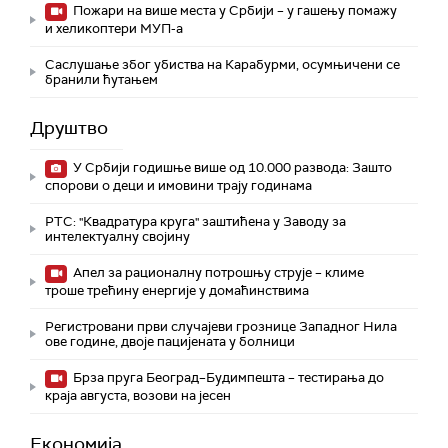
Пожари на више места у Србији – у гашењу помажу
и хеликоптери МУП-а
Саслушање због убиства на Карабурми, осумњичени се
бранили ћутањем
Друштво
У Србији годишње више од 10.000 развода: Зашто
спорови о деци и имовини трају годинама
РТС: "Квадратура круга" заштићена у Заводу за
интелектуалну својину
Апел за рационалну потрошњу струје – климе
троше трећину енергије у домаћинствима
Регистровани први случајеви грознице Западног Нила
ове године, двоје пацијената у болници
Брза пруга Београд–Будимпешта – тестирања до
краја августа, возови на јесен
Економија