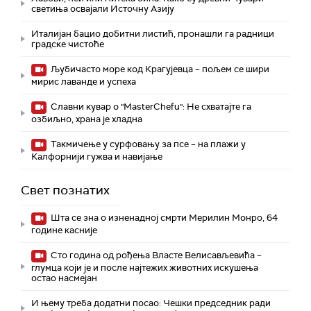
светиња освајали Источну Азију
Италијан бацио добитни листић, пронашли га радници
градске чистоће
Љубичасто море код Крагујевца – пољем се шири
мирис лаванде и успеха
Славни кувар о "MasterChefu": Не схватајте га
озбиљно, храна је хладна
Такмичење у сурфовању за псе – на плажи у
Калфорнији гужва и навијање
Свет познатих
Шта се зна о изненадној смрти Мерилин Монро, 64
године касније
Сто година од рођења Власте Велисављевића –
глумца који је и после најтежих животних искушења
остао насмејан
И њему треба додатни посао: Чешки председник ради