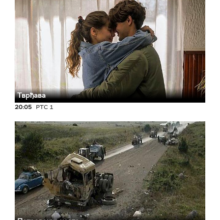
Тврђава
20:05
РТС 1