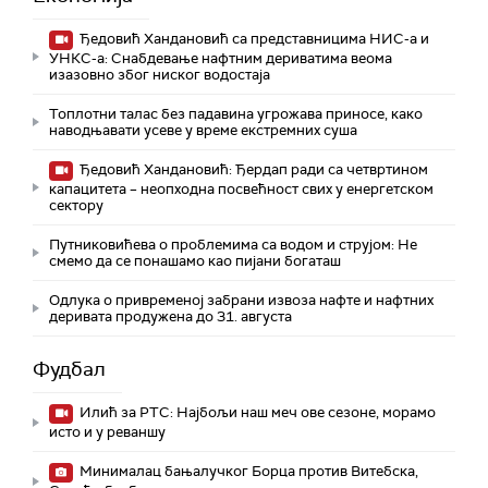
Ђедовић Хандановић са представницима НИС-а и
УНКС-а: Снабдевање нафтним дериватима веома
изазовно због ниског водостаја
Топлотни талас без падавина угрожава приносе, како
наводњавати усеве у време екстремних суша
Ђедовић Хандановић: Ђердап ради са четвртином
капацитета – неопходна посвећност свих у енергетском
сектору
Путниковићева о проблемима са водом и струјом: Не
смемо да се понашамо као пијани богаташ
Одлука о привременој забрани извоза нафте и нафтних
деривата продужена до 31. августа
Фудбал
Илић за РТС: Најбољи наш меч ове сезоне, морамо
исто и у реваншу
Минималац бањалучког Борца против Витебска,