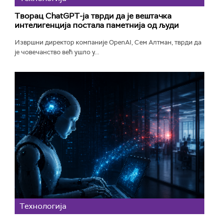
Творац ChatGPT-ја тврди да је вештачка
интелигенција постала паметнија од људи
Извршни директор компаније OpenAI, Сем Алтман, тврди да
је човечанство већ ушло у...
Технологијa