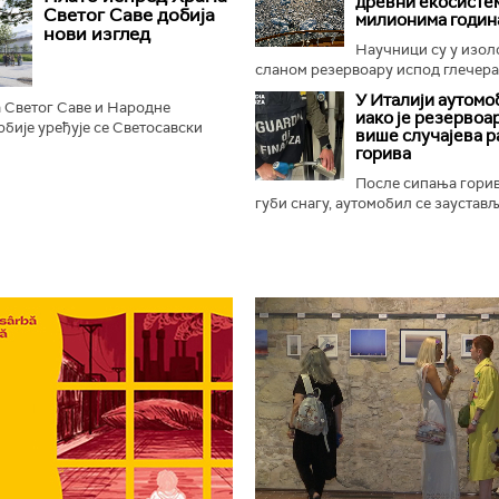
древни екосистем
рема одређеним...
Светог Саве добија
милионима годин
нови изглед
Научници су у изо
сланом резервоару испод глечера 
У Италији аутомо
 Светог Саве и Народне
иако је резервоар
бије уређује се Светосавски
више случајева 
, према најавама, добити нове
горива
не, камерну сцену...
После сипања гори
губи снагу, аутомобил се зауставља