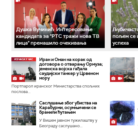
Душка Вучинић: Интересовање
Љубичасто
кандидата за "РТС тражи нова ТВ
пољем се 
лица" премашило очекивања
успеха
Иран и Оман на корак од
договора о отварању Ормуза;
jеменска војска гађала
саудијски танкер у Црвеном
мору
Портпарол иранског Министарства спољних
послова...
Саслушање због убиства на
Карабурми, осумњичени се
бранили ћутањем
У Вишем јавном тужилаштву у
Београду саслушано...