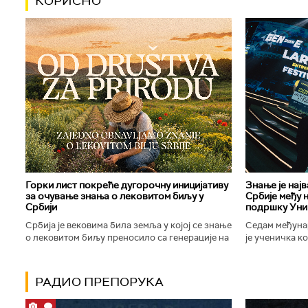
КОРИСНО
Горки лист покреће дугорочну иницијативу
Знање је нај
за очување знања о лековитом биљу у
Србије међу 
Србији
подршку Уни
Србија је вековима била земља у којој се знање
Седам међуна
о лековитом биљу преносило са генерације на
је ученичка к
генерацију. Људи су познавали биљке које
Техничке школ
расту око њих, знали...
Новог Сада осв
РАДИО ПРЕПОРУКА