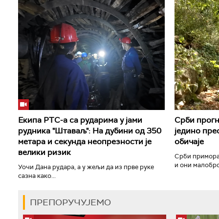
Екипа РТС-а са рударима у јами
Срби прогн
рудника "Штаваљ": На дубини од 350
једино прео
метара и секунда неопрезности је
обичаје
велики ризик
Срби примора
и они малоброј
Уочи Дана рудара, а у жељи да из прве руке
сазна како...
ПРЕПОРУЧУЈЕМО