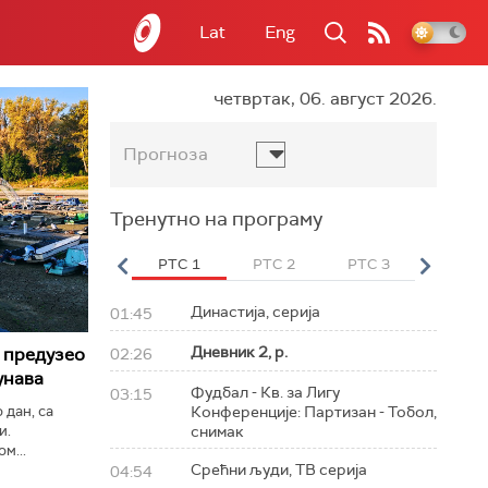
Lat
Eng
четвртак, 06. август 2026.
Прогноза
Тренутно на програму
вет
РТС HD
РТС 1
РТС 2
РТС 3
РТС Св
Династија, серија
01:45
Дневник 2, р.
 предузео
02:26
унава
Фудбал - Кв. за Лигу
03:15
 дан, са
Конференције: Партизан - Тобол,
и.
снимак
м...
Срећни људи, ТВ серија
04:54