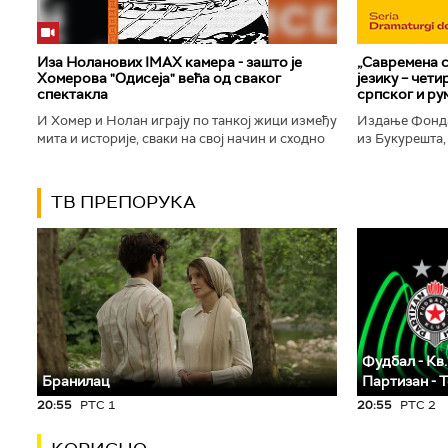
Иза Ноланових IMAX камера - зашто је
„Савремена с
Хомерова "Одисеја" већа од сваког
језику – чет
спектакла
српског и ру
И Хомер и Нолан играју по танкој жици између
Издање Фонда
мита и историје, сваки на свој начин и сходно
из Букурешта,
духу свог времена. Овај други је направио
критичар РТС
филм који је после...
савремену срп
ТВ ПРЕПОРУКА
Фудбал - Кв.
Бранилац
Партизан - 
20:55
РТС 1
20:55
РТС 2