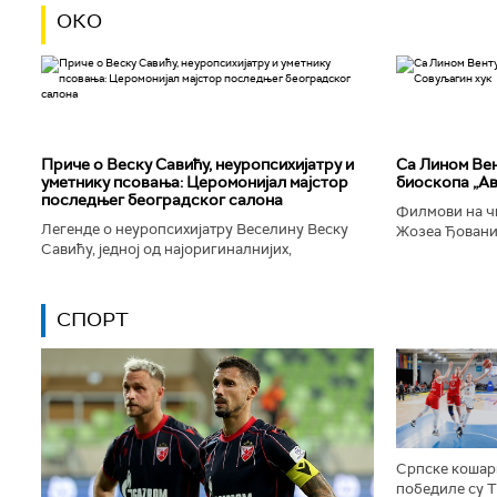
ОКО
Приче о Веску Савићу, неуропсихијатру и
Са Лином Вен
уметнику псовања: Церомонијал мајстор
биоскопа „Ав
последњег београдског салона
Филмови на чи
Легенде о неуропсихијатру Веселину Веску
Жозеа Ђованиј
Савићу, једној од најоригиналнијих,
нешто о усамљ
најколоритнијих, најраскошнијих,
људског матери
најконтроверзнијих и најлуђих особа у
Београду...
СПОРТ
Српске кошар
победиле су 