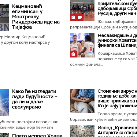
 70:67 у Стокхолму...
пријатељском ду
Кецмановић
одбојкашица Срби
елиминсан у
Русије, други меч
Монтреалу,
Риндеркнеш иде на
Женске одбојкашке
Тијафоа
репрезентације Србије и Русије оди
Несвакидашњи д
ер Миомир Кецмановић
јуниорки Хрватск
 у другом колу мастерса у
финала са Шпани
разом од Француза Артура
зултатом 6:7 (5:7), 6:4 и 6:4...
Кошаркашице Хрват
поражене су са чак 
осмини финала...
Како ће изгледати
Стомачни вирус н
годишње доба, ал
људи будућности –
више прилика за
да ли и даље
Ко је најугрожени
еволуирамо
Топло време, путов
боравак ван куће и већи ризик од..
дућности постојати верзије нас
иже или више, које ће имати
Испод „Крвавих 
Антарктика откр
бине или ће чак бити генетски
Плато испред Храма