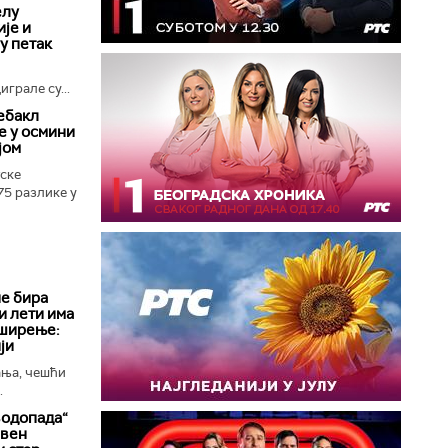
елу
је и
 у петак
грале су...
ебакл
е у осмини
јом
ске
75 разлике у
е бира
и лети има
 ширење:
ји
ања, чешћи
.
водопада“
ивен