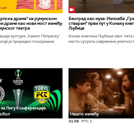
рпска драма“ на румунском
Београд као муза: Изложба „Гра
ири драме као нови мост између
стварам“ први пут у Конаку кне
мунског театра
Љубице
ције културе „Камил Петреску“
Конак кнегиње Љубице овог лета 
 које је приредио позоришни
место сусрета савремене уметност
-а Слободан Савић, представља
историјског наслеђа. Изложба „Бе
ску драмску књижевност...
у коме стварам", је традиционални.
 за Лигу Конференције:
Тобол
Нешто између
21:56
РТС 1