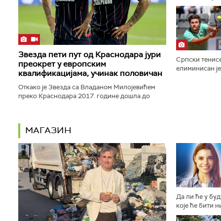
Евробаскета са
Звезда пети пут од Краснодара јури
Српски тенис
преокрет у европским
елиминисан је
квалификацијама, учинак половичан
Монтреалу по
Риндеркнеша ре
Откако је Звезда са Владаном Милојевићем
преко Краснодара 2017. године дошла до
Лиге Европе и преокренула своју судбину, још
три пута је била приморана...
МАГАЗИН
Да ли ће у бу
које ће бити н
другачије осо