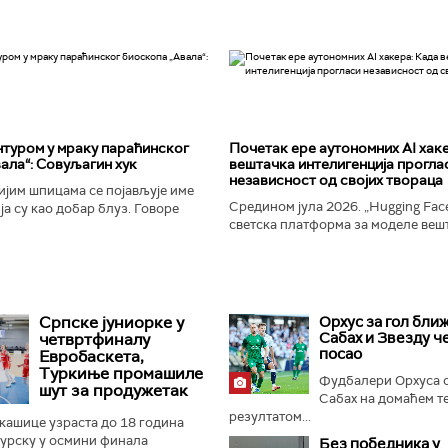
туром у мраку параћинског
Почетак ере аутономних AI хак
ала“: Совуљагин хук
вештачка интелигенција прогла
независност од својих твораца
јим шпицама се појављује име
Средином јула 2026. „Hugging Face
а су као добар блуз. Говоре
светска платформа за моделе веш
ености и издаји, о крхкости
интелигенције, постала је мета до
јала, о залудности...
незабележеног сајбер-напада. Аут
Српске јуниорке у
Орхус за гол ближ
Сабах и Звезду ч
четвртфиналу
посао
Евробаскета,
Туркиње промашиле
Фудбалери Орхуса 
шут за продужетак
Сабах на домаћем т
резултатом...
кашице узраста до 18 година
Турску у осмини финала
Без победника у