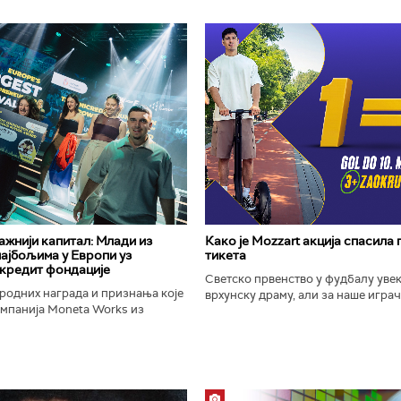
важнији капитал: Млади из
Како је Mozzart акција спасила
најбољима у Европи уз
тикета
кредит фондације
Светско првенство у фудбалу уве
родних награда и признања које
врхунску драму, али за наше играче
омпанија Moneta Works из
шампионат остаће упамћен по Moz
е "Милева Марић Ајнштајн" из
промоцији која је потпуно промени
ојила на највећем...