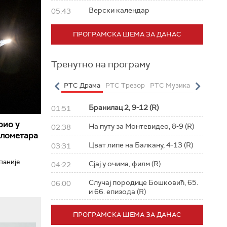
Верски календар
05:43
ПРОГРАМСКА ШЕМА ЗА ДАНАС
Тренутно на програму
о
РТС Полетарац
РТС Драма
РТС Трезор
РТС Музика
РТС Жив
Бранилац 2, 9-12 (R)
01:51
рио у
На путу за Монтевидео, 8-9 (R)
02:38
илометара
Цват липе на Балкану, 4-13 (R)
03:31
паније
Сјај у очима, филм (R)
04:22
Случај породице Бошковић, 65.
06:00
и 66. епизода (R)
ПРОГРАМСКА ШЕМА ЗА ДАНАС