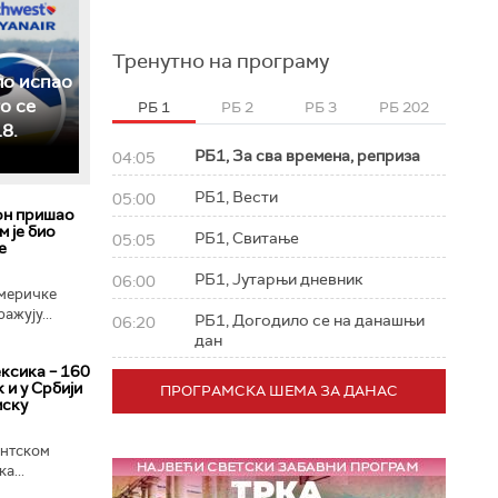
Тренутно на програму
ло испао
о се
РБ 1
РБ 2
РБ 3
РБ 202
8.
РБ1, За сва времена, реприза
04:05
РБ1, Вести
05:00
он пришао
м је био
РБ1, Свитање
05:05
е
РБ1, Јутарњи дневник
06:00
меричке
ажују...
РБ1, Догодило се на данашњи
06:20
дан
ксика – 160
 и у Србији
ПРОГРАМСКА ШЕМА ЗА ДАНАС
мску
ентском
а...