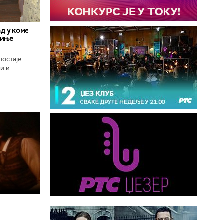
д у коме
гиње
постаје
и и
оград, град
..