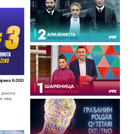
 преко 6.000
к доноси
, овај
zart
ла...