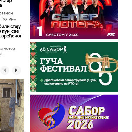
 стар
а
лованом
Тејлор...
били стају
 пун: све
разређеног
ва мотор
...