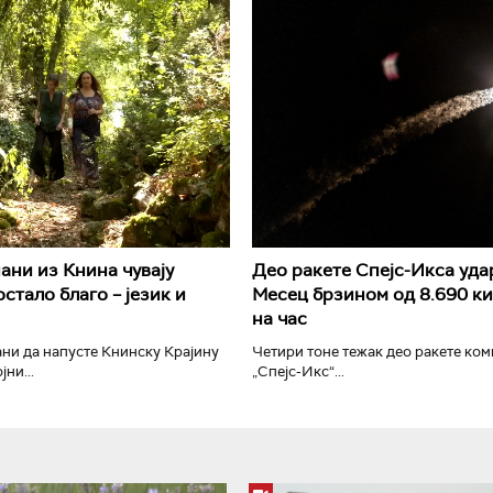
РТС Класика
РТС Кол
ани из Книна чувају
Део ракете Спејс-Икса уда
стало благо – језик и
Месец брзином од 8.690 к
на час
ни да напусте Книнску Крајину
Четири тоне тежак део ракете ком
ни...
„Спејс-Икс“...