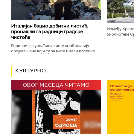
дизајниране п
Италијан бацио добитни листић,
Између Храма
пронашли га радници градске
библиотеке Ср
чистоће
плато, који ће
зелене површи
Годинама је уплаћивао исту комбинацију
бројева – оне који су за њега имали посебно
значење јер су били везани за успомену на
драгу особу. Сваки пут исти...
КУЛТУРНО
ОВОГ МЕСЕЦА ЧИТАМО