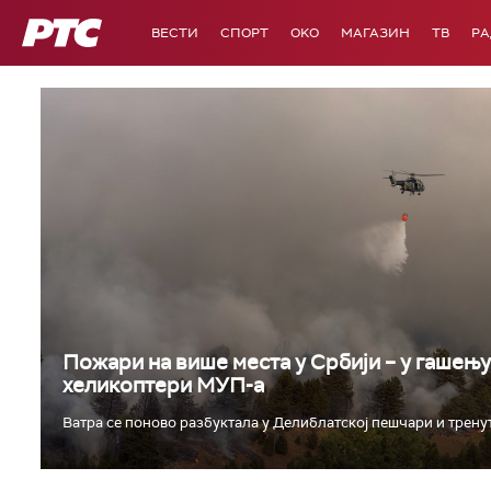
РТС
ВЕСТИ
СПОРТ
OKO
МАГАЗИН
ТВ
Р
Пожари на више места у Србији – у гашењ
хеликоптери МУП-а
Ватра се поново разбуктала у Делиблатској пешчари и тренутн