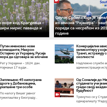
Случај Србина који је зама
 море код Крагујевца –
из авиона "Рајанера" - зашт
шири мирис лаванде и
пореди са несрећом из 201
године
Путин именовао нове
Комерцијални ави
команданте; Макрон:
хеликоптеру у које
Остајемо уз Украјину, Русија
Трамп, истражују с
мора да одговара за злочине
околности
Рат у Украјини – 1624. дан.
Надлежне службе а
Најмање 17 људи...
администрације истр
Заплењено 45 килограма
Од Сомалије до Ме
дроге у Добановцима,
студената учи језик
ухапшене три особе
гради своју акаде
будућност
По налогу Вишег јавног
Тренутно се у Студ
тужилаштва у Београду...
одмаралишту "Радојк