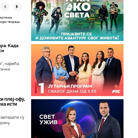
ера: Када
си
“, највећа
тачке
 сада
ономни...
и плеј-офу,
ека исти
савладали су
ерену