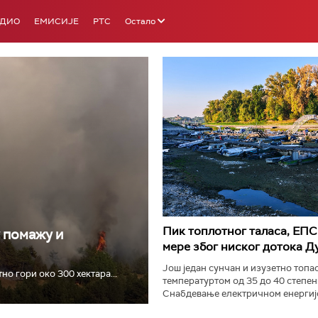
АДИО
ЕМИСИЈЕ
РТС
Остало
РТС 3
РТС С
Пик топлотног таласа, ЕПС
у помажу и
мере због ниског дотока Д
Још један сунчан и изузетно топао
о гори око 300 хектара...
температуртом од 35 до 40 степен
Снабдевање електричном енергијо