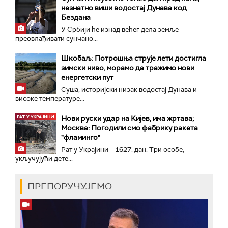
незнатно виши водостај Дунава код
Бездана
У Србији ће изнад већег дела земље
преовлађивати сунчано...
Шкобаљ: Потрошња струје лети достигла
зимски ниво, морамо да тражимо нови
енергетски пут
Суша, историјски низак водостај Дунава и
високе температуре...
Нови руски удар на Кијев, има жртава;
Москва: Погодили смо фабрику ракета
"фламинго"
Рат у Украјини – 1627. дан. Три особе,
укључујући дете...
ПРЕПОРУЧУЈЕМО