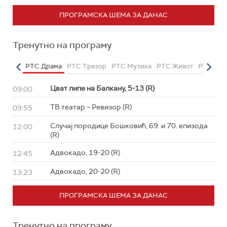
ПРОГРАМСКА ШЕМА ЗА ДАНАС
Тренутно на програму
етарац
РТС Драма
РТС Трезор
РТС Музика
РТС Живот
РТС Кла
Цват липе на Балкану, 5-13 (R)
09:00
ТВ театар – Ревизор (R)
09:55
Случај породице Бошковић, 69. и 70. епизода
12:00
(R)
Адвокадо, 19-20 (R)
12:45
Адвокадо, 20-20 (R)
13:23
ПРОГРАМСКА ШЕМА ЗА ДАНАС
Тренутно на програму