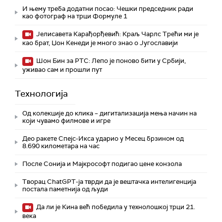
И њему треба додатни посао: Чешки председник ради
као фотограф на трци Формуле 1
Јелисавета Карађорђевић: Краљ Чарлс Трећи ми је
као брат, Џон Кенеди је много знао о Југославији
Шон Бин за РТС: Лепо је поново бити у Србији,
уживао сам и прошли пут
Технологијa
Од колекције до клика – дигитализација мења начин на
који чувамо филмове и игре
Део ракете Спејс-Икса ударио у Месец брзином од
8.690 километара на час
После Сонија и Мајкрософт подигао цене конзола
Творац ChatGPT-ја тврди да је вештачка интелигенција
постала паметнија од људи
Да ли је Кина већ победила у технолошкој трци 21.
века