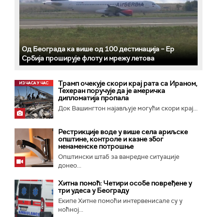
Од Београда ка више од 100 дестинација – Ер
Србија проширује флоту и мрежу летова
Трамп очекује скори крај рата са Ираном,
Техеран поручује да је америчка
дипломатија пропала
Док Вашингтон најављује могући скори крај...
Рестрикције воде у више села ариљске
општине, контроле и казне због
ненаменске потрошње
Општински штаб за ванредне ситуације
донео...
Хитна помоћ: Четири особе повређене у
три удеса у Београду
Екипе Хитне помоћи интервенисале су у
ноћној...