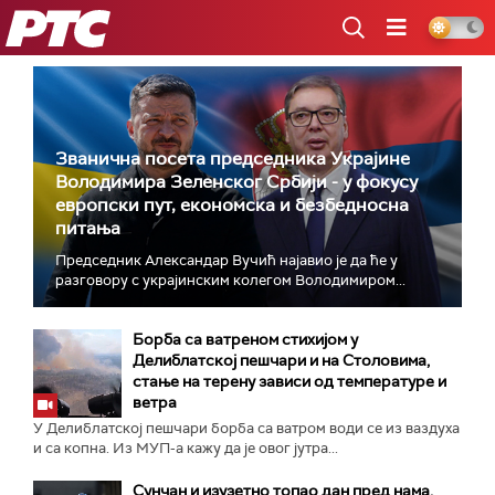
РТС
Званична посета председника Украјине
Володимира Зеленског Србији - у фокусу
европски пут, економска и безбедносна
питања
Председник Александар Вучић најавио је да ће у
разговору с украјинским колегом Володимиром...
Борба са ватреном стихијом у
Делиблатској пешчари и на Столовима,
стање на терену зависи од температуре и
ветра
У Делиблатској пешчари борба са ватром води се из ваздуха
и са копна. Из МУП-а кажу да је овог јутра...
Сунчан и изузетно топао дан пред нама,