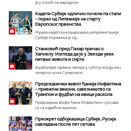
је у поноћ на аеродром...
Кадети Србије одлично почели па стали
– пораз од Литваније на старту
Европског првенства
Мушка кадетска кошаркашка репрезентација
Србије поражена је од...
Станковић пред Пазар причао о
Хапоелу: Изгледа да је у Звезди увек
питање живота и смрти
Фудбалери Црвене звезде у суботу играју меч
четвртог кола Суперлиге...
Председнички живот Ђанија Инфантина
– приватни авиони, савезништво са
Трампом и фудбал на ивици раскола
Председник Фифе Ђани Инфантино суочава
се са највећом кризом...
Преокрет одбојкашица Србије, Русија
савладана после пет сетова