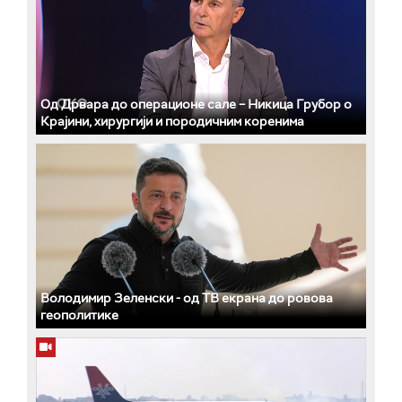
Од Дрвара до операционе сале – Никица Грубор о
Крајини, хирургији и породичним коренима
Володимир Зеленски - од ТВ екрана до ровова
геополитике