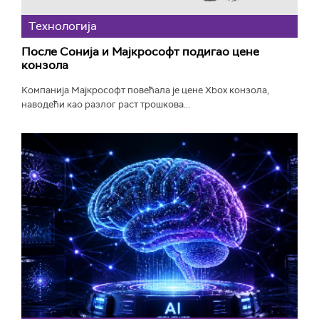
Технологијa
После Сонија и Мајкрософт подигао цене
конзола
Компанија Мајкрософт повећала је цене Xbox конзола,
наводећи као разлог раст трошкова...