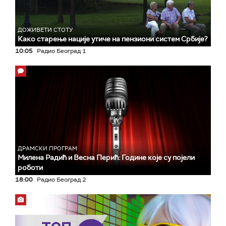
ДОЖИВЕТИ СТОТУ
Како старење нације утиче на пензиони систем Србије?
10:05
Радио Београд 1
ДРАМСКИ ПРОГРАМ
Милена Радић и Весна Перић: Године које су појели
роботи
18:00
Радио Београд 2