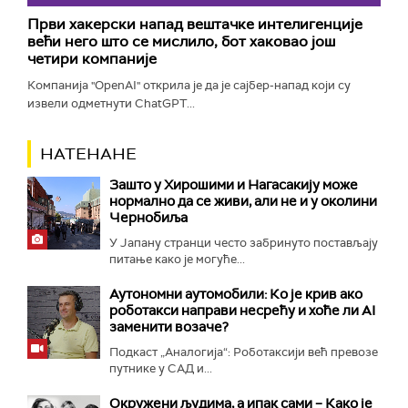
Први хакерски напад вештачке интелигенције
већи него што се мислило, бот хаковао још
четири компаније
Компанија "OpenAI" открила је да је сајбер-напад који су
извели одметнути ChatGPT...
НАТЕНАНЕ
Зашто у Хирошими и Нагасакију може
нормално да се живи, али не и у околини
Чернобиља
У Јапану странци често забринуто постављају
питање како је могуће...
Аутономни аутомобили: Ко је крив ако
роботакси направи несрећу и хоће ли AI
заменити возаче?
Подкаст „Аналогија“: Роботаксији већ превозе
путнике у САД и...
Окружени људима, а ипак сами – Како је