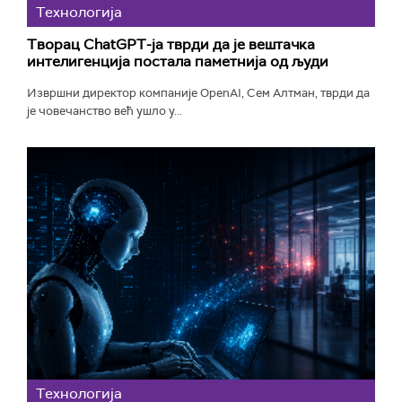
Технологијa
Творац ChatGPT-ја тврди да је вештачка
интелигенција постала паметнија од људи
Извршни директор компаније OpenAI, Сем Алтман, тврди да
је човечанство већ ушло у...
Технологијa