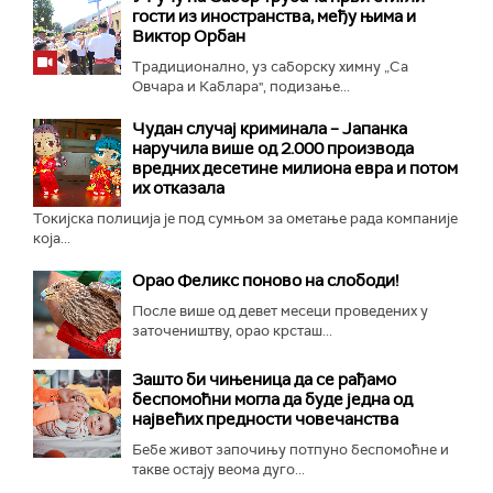
гости из иностранства, међу њима и
Виктор Орбан
Традиционално, уз саборску химну „Са
Овчара и Каблара", подизање...
Чудан случај криминала – Јапанка
наручила више од 2.000 производа
вредних десетине милиона евра и потом
их отказала
Токијска полиција је под сумњом за ометање рада компаније
која...
Орао Феликс поново на слободи!
После више од девет месеци проведених у
заточеништву, орао крсташ...
Зашто би чињеница да се рађамо
беспомоћни могла да буде једна од
највећих предности човечанства
Бебе живот започињу потпуно беспомоћне и
такве остају веома дуго...