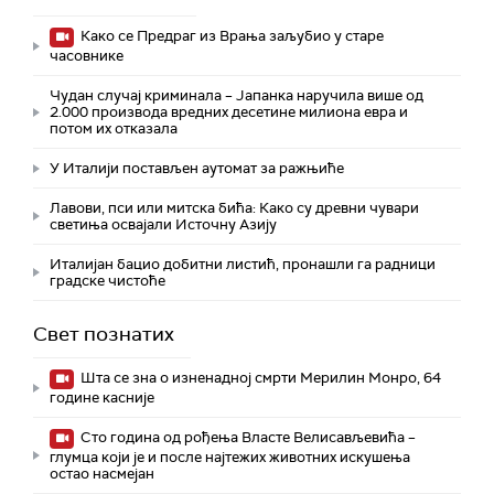
Како се Предраг из Врања заљубио у старе
часовнике
Чудан случај криминала – Јапанка наручила више од
2.000 производа вредних десетине милиона евра и
потом их отказала
У Италији постављен аутомат за ражњиће
Лавови, пси или митска бића: Како су древни чувари
светиња освајали Источну Азију
Италијан бацио добитни листић, пронашли га радници
градске чистоће
Свет познатих
Шта се зна о изненадној смрти Мерилин Монро, 64
године касније
Сто година од рођења Власте Велисављевића –
глумца који је и после најтежих животних искушења
остао насмејан