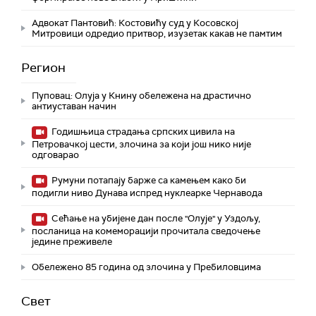
Адвокат Пантовић: Костовићу суд у Косовској
Митровици одредио притвор, изузетак какав не памтим
Регион
Пуповац: Олуја у Книну обележена на драстично
антиуставан начин
Годишњица страдања српских цивила на
Петровачкој цести, злочина за који још нико није
одговарао
Румуни потапају барже са камењем како би
подигли ниво Дунава испред нуклеарке Чернавода
Сећање на убијене дан после "Олује" у Уздољу,
посланица на комеморацији прочитала сведочење
једине преживеле
Обележено 85 година од злочина у Пребиловцима
Свет