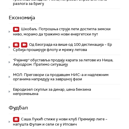
разлога за бригу
Економија
Шкобаљ: Потрошња струје лети достигла зимски
ниво, морамо да тражимо нови енергетски пут
Од Београда ка више од 100 дестинација – Ер
Србија проширује флоту и мрежу летова
"Рајанер" обуставља продају карата за летове из Ниша;
Аеродром: Пратимо ситуацију
МОЛ: Преговори са продавцем НИС-а и надлежним
органима напредују ка завршној фази
Евродизел скупљи за динар, цена бензина
непромењена
Фудбал
Саша Лукић стиже у нови клуб Премијер лиге –
напушта Фулам и сели се у Ипсвич