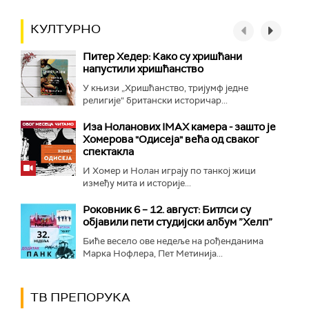
КУЛТУРНО
Питер Хедер: Како су хришћани
напустили хришћанство
У књизи „Хришћанство, тријумф једне
религије“ британски историчар...
Иза Ноланових IMAX камера - зашто је
Хомерова "Одисеја" већа од сваког
спектакла
И Хомер и Нолан играју по танкој жици
између мита и историје...
Роковник 6 – 12. август: Битлси су
објавили пети студијски албум ”Хелп”
Биће весело ове недеље на рођенданима
Марка Нофлера, Пет Метинија...
ТВ ПРЕПОРУКА