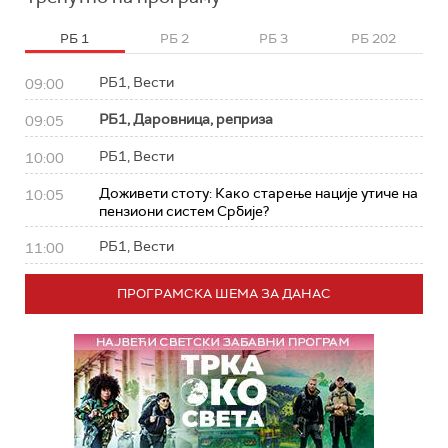
РБ 1
РБ 2
РБ 3
РБ 202
РБ1, Вести
09:00
РБ1, Даровница, реприза
09:05
РБ1, Вести
10:00
Доживети стоту: Како старење нације утиче на
10:05
пензиони систем Србије?
РБ1, Вести
11:00
ПРОГРАМСКА ШЕМА ЗА ДАНАС