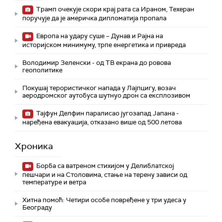
Трамп очекује скори крај рата са Ираном, Техеран
поручује да је америчка дипломатија пропала
Европа на удару суше – Дунав и Рајна на
историјском минимуму, трпе енергетика и привреда
Володимир Зеленски - од ТВ екрана до ровова
геополитике
Покушај терористичког напада у Лајпцигу, возач
аеродромског аутобуса шутнуо дрон са експлозивом
Тајфун Делфин паралисао југозапад Јапана -
наређена евакуација, отказано више од 500 летова
Хроника
Борба са ватреном стихијом у Делиблатској
пешчари и на Столовима, стање на терену зависи од
температуре и ветра
Хитна помоћ: Четири особе повређене у три удеса у
Београду