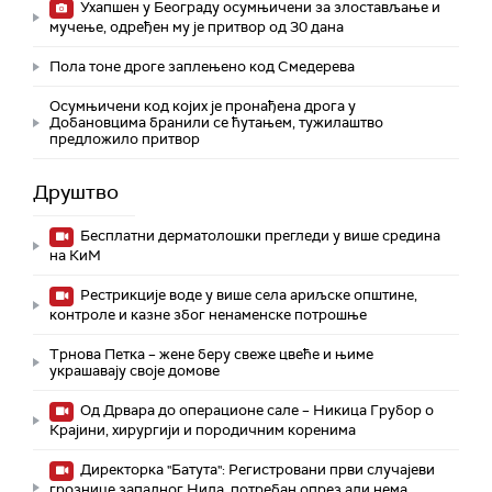
Ухапшен у Београду осумњичени за злостављање и
мучење, одређен му је притвор од 30 дана
Пола тоне дроге заплењено код Смедерева
Осумњичени код којих је пронађена дрога у
Добановцима бранили се ћутањем, тужилаштво
предложило притвор
Друштво
Бесплатни дерматолошки прегледи у више средина
на КиМ
Рестрикције воде у више села ариљске општине,
контроле и казне због ненаменске потрошње
Трнова Петка – жене беру свеже цвеће и њиме
украшавају своје домове
Од Дрвара до операционе сале – Никица Грубор о
Крајини, хирургији и породичним коренима
Директорка "Батута": Регистровани први случајеви
грознице западног Нила, потребан опрез али нема