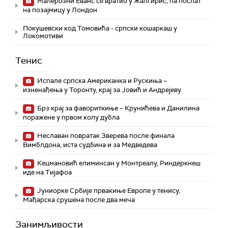
Малерозни Еванс се вратио у Жалгирис, па послат
на позајмицу у Лондон
Покушевски код Томовића - српски кошаркаш у
Локомотиви
Тенис
Испале српска Американка и Рускиња –
изненађења у Торонту, крај за Јовић и Андрејеву
Брз крај за фавориткиње – Крунићева и Данилина
поражене у првом колу дубла
Неславан повратак Зверева после финала
Вимблдона, иста судбина и за Медведева
Кецмановић елиминсан у Монтреалу, Риндеркнеш
иде на Тијафоа
Јуниорке Србије првакиње Европе у тенису,
Мађарска срушена после два меча
Занимљивости