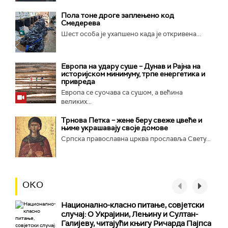
Пола тоне дроге заплењено код
Смедерева
Шест особа је ухапшено када је откривена...
Европа на удару суше – Дунав и Рајна на
историјском минимуму, трпе енергетика и
привреда
Европа се суочава са сушом, а већина
великих...
Трнова Петка – жене беру свеже цвеће и
њиме украшавају своје домове
Српска православна црква прославља Свету...
ОКО
Национално-класнo питање, совјетски
случај: О Украјини, Лењину и Султан-
Галијеву, читајући књигу Ричарда Пајпса