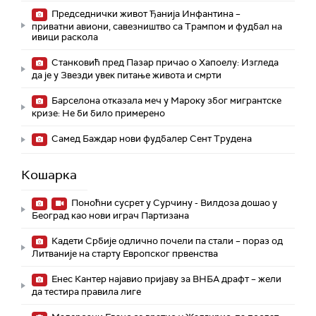
Председнички живот Ђанија Инфантина –
приватни авиони, савезништво са Трампом и фудбал на
ивици раскола
Станковић пред Пазар причао о Хапоелу: Изгледа
да је у Звезди увек питање живота и смрти
Барселона отказала меч у Мароку због мигрантске
кризе: Не би било примерено
Самед Баждар нови фудбалер Сент Трудена
Кошарка
Поноћни сусрет у Сурчину - Вилдоза дошао у
Београд као нови играч Партизана
Кадети Србије одлично почели па стали – пораз од
Литваније на старту Европског првенства
Енес Кантер најавио пријаву за ВНБА драфт – жели
да тестира правила лиге