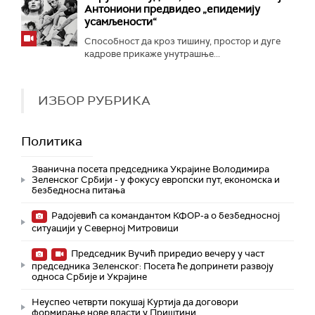
Антониони предвидео „епидемију
усамљености“
Способност да кроз тишину, простор и дуге
кадрове прикаже унутрашње...
ИЗБОР РУБРИКА
Политика
Званична посета председника Украјине Володимира
Зеленског Србији - у фокусу европски пут, економска и
безбедносна питања
Радојевић са командантом КФОР-а о безбедносној
ситуацији у Северној Митровици
Председник Вучић приредио вечеру у част
председника Зеленског: Посета ће допринети развоју
односа Србије и Украјине
Неуспео четврти покушај Куртија да договори
формирање нове власти у Приштини