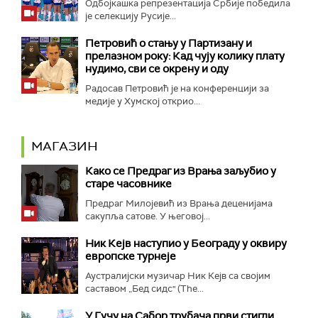
Одбојкашка репрезентација Србије победила
је селекцију Русије...
Петровић о стању у Партизану и
прелазном року: Кад чују колику плату
нудимо, сви се окрену и оду
Радосав Петровић је на конференцији за
медије у Хумској открио...
МАГАЗИН
Како се Предраг из Врања заљубио у
старе часовнике
Предраг Милојевић из Врања деценијама
сакупља сатове. У његовој...
Ник Кејв наступио у Београду у оквиру
европске турнеје
Аустралијски музичар Ник Кејв са својим
саставом „Бед сидс" (The...
У Гучу на Сабор трубача први стигли