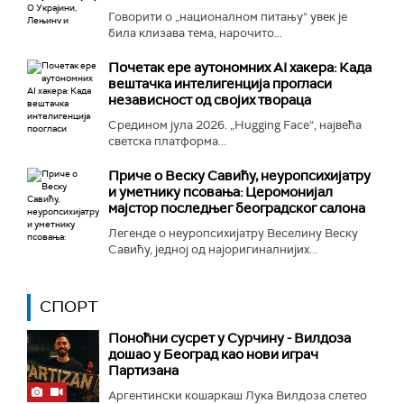
Говорити о „националном питању“ увек је
била клизава тема, нарочито...
Почетак ере аутономних AI хакера: Када
вештачка интелигенција прогласи
независност од својих твораца
Средином јула 2026. „Hugging Face“, највећа
светска платформа...
Приче о Веску Савићу, неуропсихијатру
и уметнику псовања: Церомонијал
мајстор последњег београдског салона
Легенде о неуропсихијатру Веселину Веску
Савићу, једној од најоригиналнијих...
СПОРТ
Поноћни сусрет у Сурчину - Вилдоза
дошао у Београд као нови играч
Партизана
Аргентински кошаркаш Лука Вилдоза слетео