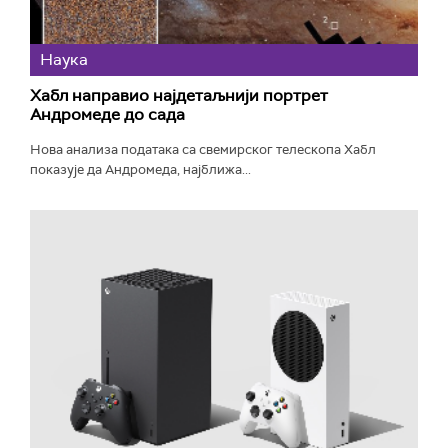
Наука
Хабл направио најдетаљнији портрет
Андромеде до сада
Нова анализа података са свемирског телескопа Хабл
показује да Андромеда, најближа...