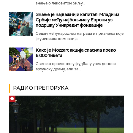
знање о лековитом биљу...
Знање је најважнији капитал: Млади из
Србије међу најбољима у Европи уз
подршку Уникредит фондације
Седам међународних награда и признања које
је ученичка компанија...
Како је Mozzart акција спасила преко
6.000 тикета
Светско првенство у фудбалу увек доноси
врхунску драму, али за...
РАДИО ПРЕПОРУКА