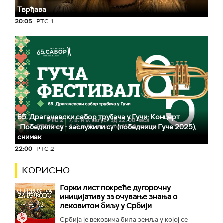
Тврђава
20:05
РТС 1
65. Драгачевски сабор трубача у Гучи: Концерт
"Победили су - заслужили су" (победници Гуче 2025),
снимак
22:00
РТС 2
КОРИСНО
Горки лист покреће дугорочну
иницијативу за очување знања о
лековитом биљу у Србији
Србија је вековима била земља у којој се