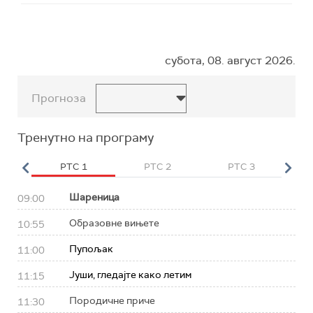
субота, 08. август 2026.
Прогноза
Тренутно на програму
HD
РТС 1
РТС 2
РТС 3
Р
Шареница
09:00
Образовне вињете
10:55
Пупољак
11:00
Јуши, гледајте како летим
11:15
Породичне приче
11:30