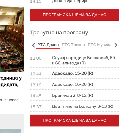
Династија, серија
14:15
ПРОГРАМСКА ШЕМА ЗА ДАНАС
Тренутно на програму
о
РТС Полетарац
РТС Драма
РТС Трезор
РТС Музика
РТС Жив
Случај породице Бошковић, 65.
12:00
и 66. епизода (R)
Адвокадо, 15-20 (R)
12:44
седница у
ндидата,
Адвокадо, 16-20 (R)
13:19
Бранилац 2, 8-12 (R)
14:45
ање новог
Цват липе на Балкану, 3-13 (R)
15:37
ПРОГРАМСКА ШЕМА ЗА ДАНАС