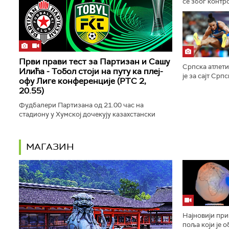
се због контр
комерцијални
приватним инв
Први прави тест за Партизан и Сашу
Српска атлет
Илића - Тобол стоји на путу ка плеј-
је за сајт Срп
офу Лиге конференције (РТС 2,
тежити обарањ
20.55)
најбољег резул
Фудбалери Партизана од 21.00 час на
стадиону у Хумској дочекују казахстански
Тобол у првом мечу трећег кола
квалификација за Лигу конференције.
Директан...
МАГАЗИН
Најновији пр
поља који је 