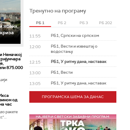
Тренутно на програму
РБ 1
РБ 2
РБ 3
РБ 202
и нових
 криза
РБ1, Српски на српском
11:55
РБ1, Вести и извештај о
12:00
водостању
 и Немачкој
кријумчара
РБ1, У ритму дана, наставак
12:15
е,
или 875.000
РБ1, Вести
13:00
цији
РБ1, У ритму дана, наставак
13:05
Икса
ПРОГРАМСКА ШЕМА ЗА ДАНАС
зином од
на час
ео ракете
“...