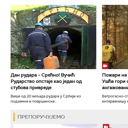
Дан рудара – Срећно! Вучић:
Пожари на 
Рударство опстаје као један од
Ушћа гори 
стубова привреде
ангажовани
Више од 20 хиљада рудара у Србији из
Ватрогасно-с
подземне и површинске...
интервенишу н
ПРЕПОРУЧУЈЕМО