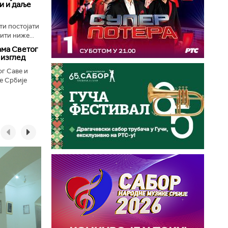
ли и даље
ти постојати
ити ниже...
ама Светог
 изглед
г Саве и
е Србије