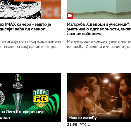
х IMAX камера - зашто је
Изложба „Сведоци и учесници“:
исеја" већа од сваког
уметница о одговорности, емпат
личним изборима
ан играју по танкој жици између
Међународна концептуална мулт
е, сваки на свој начин и сходно
изложба „Сведоци и учесници", от
ена. Овај други је направио
Галерији Сингидунум. Ауторски пр
сле...
уметнице Душе Вуковић, бави...
 за Лигу Конференције:
Тобол
Нешто између
21:56
РТС 1