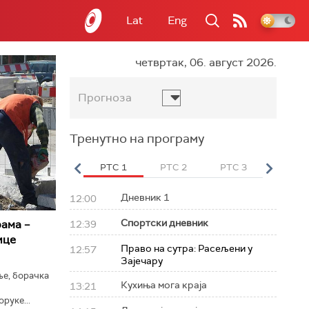
Lat
Eng
четвртак, 06. август 2026.
Прогноза
Тренутно на програму
вет
РТС HD
РТС 1
РТС 2
РТС 3
РТС Св
Дневник 1
12:00
Спортски дневник
ама –
12:39
ице
Право на сутра: Расељени у
12:57
Зајечару
ње, борачка
Кухиња мога краја
13:21
руке...