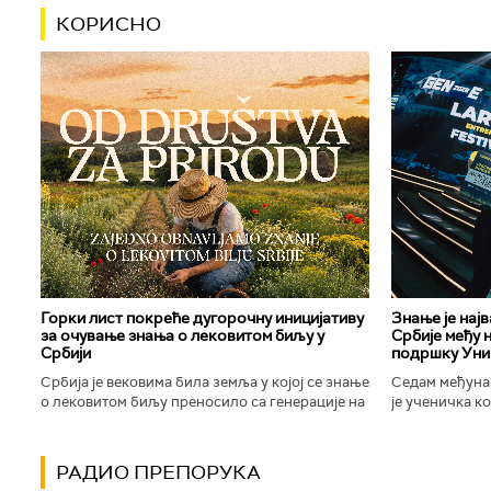
КОРИСНО
Горки лист покреће дугорочну иницијативу
Знање је нај
за очување знања о лековитом биљу у
Србије међу 
Србији
подршку Уни
Србија је вековима била земља у којој се знање
Седам међуна
о лековитом биљу преносило са генерације на
је ученичка к
генерацију. Људи су познавали биљке које
Техничке школ
расту око њих, знали...
Новог Сада осв
РАДИО ПРЕПОРУКА