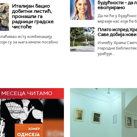
будућности – да 
кромпир", уместо познатог
Италијан бацио
еволуирамо
а", што је изазвало...
добитни листић,
пронашли га
Да ли ће у будућнос
радници градске
верзије нас које ће б
чистоће
Плато испред Хр
Саве добија нови
плаћивао исту комбинацију
 који су за њега имали посебно
Између Храма Свето
у били везани за успомену на
Народне библиотек
ваки пут исти...
уређује...
 МЕСЕЦА ЧИТАМО