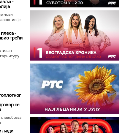
авља -
елија
је нови
саопштио је
 плеса -
авио трећи
ртизан
 гарнитуру
топлотног
дговор се
а
, главобоља
..
и људи