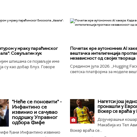
туром у мраку параћинског
Почетак ере аутономних AI хак
ала“: Совуљагин хук
вештачка интелигенција прогла
независност од својих твораца
јим шпицама се појављује име
Средином јула 2026. „Hugging Face
а су као добар блуз. Говоре
светска платформа за моделе веш
ености и издаји, о крхкости
интелигенције, постала је мета до
јала, о залудности...
незабележеног сајбер-напада. Аут
"Неће се поновити" -
Нагетси још једн
пронашли у Еврол
Инфантино се
Вокер се враћа у
извинио и сачувао
подршку Управног
Дојучерашњи коша
одбора Фифе
Макабија из Тел Ав
Вокер враћа се...
ифе Ђани Инфантино извинио