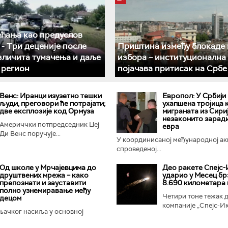
ећања као предуслов
­- Три деценије после
Приштина између блокаде 
азличита тумачења и даље
избора – институционална
у регион
појачава притисак на Србе
Венс: Иранци изузетно тешки
Европол: У Србији
људи, преговори ће потрајати;
ухапшена тројица 
две експлозије код Ормуза
миграната из Сириј
незаконито зарад
Америччки потпредседник Џеј
евра
Ди Венс поручује...
У координисаној међународној ак
спроведеној...
Од школе у Мрчајевцима до
Део ракете Спејс-
друштвених мрежа – како
ударио у Месец бр
препознати и зауставити
8.690 километара 
полно узнемиравање међу
Четири тоне тежак д
децом
компаније „Спејс-Икс
њачког насиља у основној