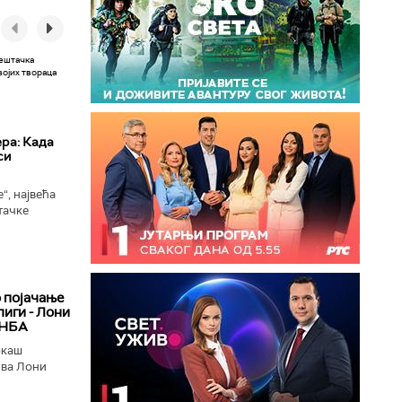
ера: Када
си
“, највећа
тачке
 сада
ономни...
о појачање
иги - Лони
 НБА
ркаш
ива Лони