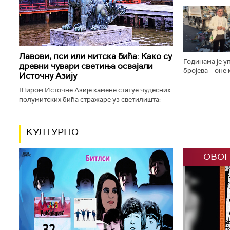
планету као „
„плавог кликер
Лавови, пси или митска бића: Како су
Годинама је у
древни чувари светиња освајали
бројева – оне
Источну Азију
значење јер с
драгу особу. С
Широм Источне Азије камене статуе чудесних
полумитских бића стражаре уз светилишта:
будистичке, конфучијанске, таоистичке и
шинто храмове, али и маузолеје...
КУЛТУРНО
ОВОГ