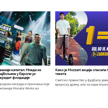
важнији капитал: Млади из
Како је Mozzart акција спасила
најбољима у Европи уз
тикета
кредит фондације
Светско првенство у фудбалу уве
родних награда и признања које
врхунску драму, али за наше играче
омпанија Moneta Works из
шампионат остаће упамћен по Moz
е "Милева Марић Ајнштајн" из
промоцији која је потпуно промени
ојила на највећем...