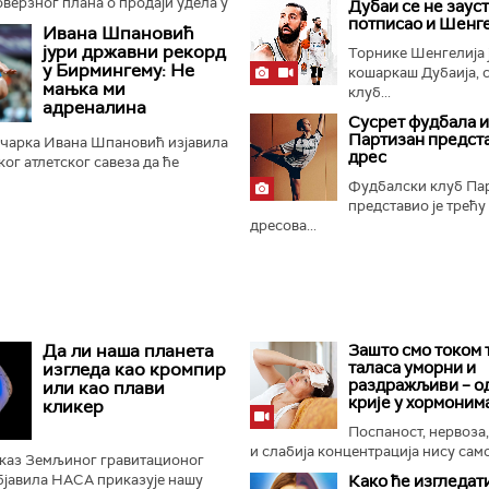
оверзног плана о продаји удела у
Дубаи се не зауст
м правима за Светско првенство
потписао и Шенг
Ивана Шпановић
еститорима...
јури државни рекорд
Торнике Шенгелија 
у Бирмингему: Не
кошаркаш Дубаија, 
мањка ми
клуб...
адреналина
Сусрет фудбала и
Партизан предст
ичарка Ивана Шпановић изјавила
дрес
ског атлетског савеза да ће
у државног рекорда и уједно
Фудбалски клуб Па
тата на свету...
представио је трећу
дресова...
Да ли наша планета
Зашто смо током 
таласа уморни и
изгледа као кромпир
раздражљиви – о
или као плави
крије у хормоним
кликер
Поспаност, нервоза
и слабија концентрација нису само.
иказ Земљиног гравитационог
објавила НАСА приказује нашу
Како ће изгледат