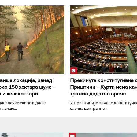
РТС Класика
РТС Кол
више локација, изнад
Прекинута конститутивна 
око 150 хектара шуме –
Приштини – Курти нема ка
 и хеликоптери
тражио додатно време
пасилачке екипе и даље
У Приштини је почело конституис
а више...
сазива централне...