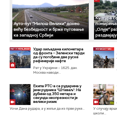
Култура с
Ауто-пут "Милош Велики" донео
помирења 
већу безбедност и брже путовање
„Олује“ р
ка западној Србији
раздвајај
Удар хиљадама километара
од фронта – Зеленски тврди
да су погођене две руске
рафинерије нафте
Рат у Украјини – 1625. дан.
Москва наводи...
Екипа РТС-а са рударима у
јами рудника "Штаваљ": На
дубини од 350 метара и
секунда неопрезности је
велики ризик
Уочи Дана рудара, а у жељи да из прве руке...
У случају врш
школи...