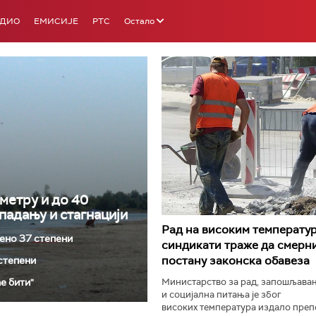
АДИО
ЕМИСИЈЕ
РТС
Остало
РТС 3
РТС С
ометру и до 40
падању и стагнацији
Рад на високим температур
ено 37 степени
синдикати траже да смерн
постану законска обавеза
 степени
е бити"
Министарство за рад, запошљава
и социјална питања је због
високих температура издало препо