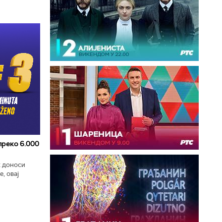
 преко 6.000
к доноси
, овај
zart
ла...