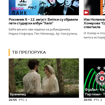
Роковник 6 – 12. август: Битлси су објавили
Иза Ноланови
пети студијски албум ”Хелп”
Хомерова "Од
спектакла
Биће весело ове недеље на рођенданима
И Хомер и Нол
Марка Нофлера, Пет Метинија, Ајс Нигрутина,
мита и историј
Брус Дикинсона, Ејџа, Марка Настића, Николе
духу свог врем
Вранковића и Јана Андерсона...
филм који је по
ТВ ПРЕПОРУКА
Фудбал - Кв.
Бранилац
Партизан - 
20:55
РТС 1
20:55
РТС 2