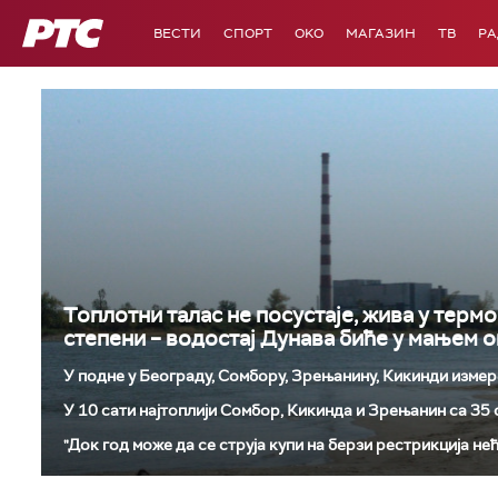
РТС
ВЕСТИ
СПОРТ
OKO
МАГАЗИН
ТВ
Р
Топлотни талас не посустаје, жива у терм
степени – водостај Дунава биће у мањем о
У подне у Београду, Сомбору, Зрењанину, Кикинди измер
У 10 сати најтоплији Сомбор, Кикинда и Зрењанин са 35
"Док год може да се струја купи на берзи рестрикција нећ