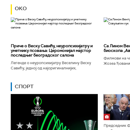
ОКО
Приче о Веску Савићу, неуропсихијатру и
Са Лином Вен
уметнику псовања: Церомонијал мајстор
биоскопа „Ав
последњег београдског салона
Филмови на чи
Легенде о неуропсихијатру Веселину Веску
Жозеа Ђованиј
Савићу, једној од најоригиналнијих,
нешто о усамљ
најколоритнијих, најраскошнијих,
људског матери
најконтроверзнијих и најлуђих особа у
Београду...
СПОРТ
Председник Ф