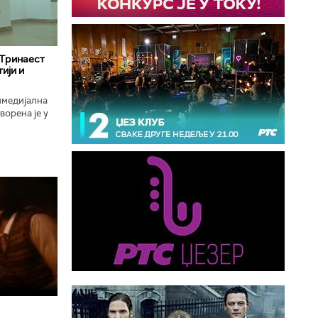
 Тринаест
ији и
имедијална
ворена је у
ојекат