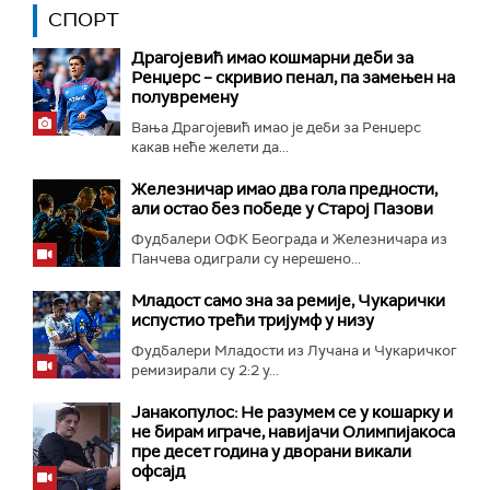
СПОРТ
Драгојевић имао кошмарни деби за
Ренџерс – скривио пенал, па замењен на
полувремену
Вања Драгојевић имао је деби за Ренџерс
какав неће желети да...
Железничар имао два гола предности,
али остао без победе у Старој Пазови
Фудбалери ОФК Београда и Железничара из
Панчева одиграли су нерешено...
Младост само зна за ремије, Чукарички
испустио трећи тријумф у низу
Фудбалери Младости из Лучана и Чукаричког
ремизирали су 2:2 у...
Јанакопулос: Не разумем се у кошарку и
не бирам играче, навијачи Олимпијакоса
пре десет година у дворани викали
офсајд