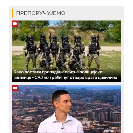
ПРЕПОРУЧУЈЕМО
Како постати припадник елитне полицијске
јединице - СAJ по трећи пут отвара врата цивилима