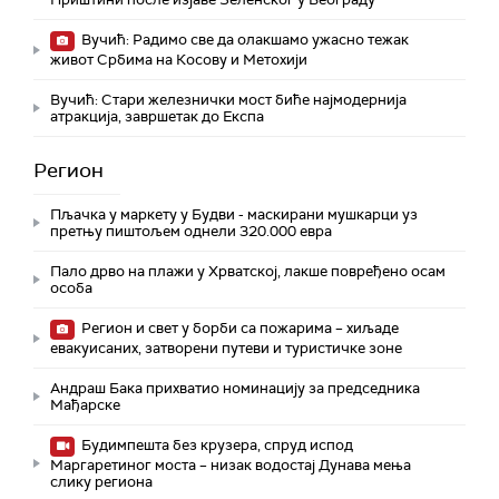
Вучић: Радимо све да олакшамо ужасно тежак
живот Србима на Косову и Метохији
Вучић: Стари железнички мост биће најмодернија
атракција, завршетак до Експа
Регион
Пљачка у маркету у Будви - маскирани мушкарци уз
претњу пиштољем однели 320.000 евра
Пало дрво на плажи у Хрватској, лакше повређено осам
особа
Регион и свет у борби са пожарима – хиљаде
евакуисаних, затворени путеви и туристичке зоне
Андраш Бака прихватио номинацију за председника
Мађарске
Будимпешта без крузера, спруд испод
Маргаретиног моста – низак водостај Дунава мења
слику региона