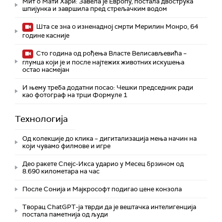
Мит о Мати Хари: Завела је Европу, постала двострука
шпијунка и завршила пред стрељачким водом
Шта се зна о изненадној смрти Мерилин Монро, 64
године касније
Сто година од рођења Власте Велисављевића –
глумца који је и после најтежих животних искушења
остао насмејан
И њему треба додатни посао: Чешки председник ради
као фотограф на трци Формуле 1
Технологијa
Од колекције до клика – дигитализација мења начин на
који чувамо филмове и игре
Део ракете Спејс-Икса ударио у Месец брзином од
8.690 километара на час
После Сонија и Мајкрософт подигао цене конзола
Творац ChatGPT-ја тврди да је вештачка интелигенција
постала паметнија од људи