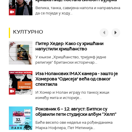
Велика, танка, савијена напола и направљена
да се поједе у ходу...
КУЛТУРНО
Питер Хедер: Како су хришћани
напустили хришћанство
У књизи „Хришћанство, тријумф једне
религије“ британски историчар...
Иза Ноланових IMAX камера - зашто је
Хомерова "Одисеја" већа од сваког
спектакла
И Хомер и Нолан играју по танкој жици
између мита и историје...
Роковник 6 – 12. август: Битлси су
објавили пети студијски албум ”Хелп”
Биће весело ове недеље на рођенданима
Марка Нофлера, Пет Метинија...