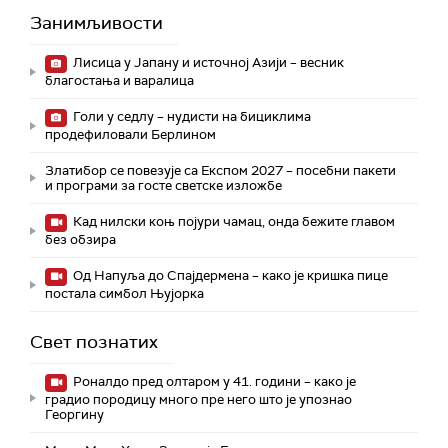
Занимљивости
Лисица у Јапану и источној Азији – весник
благостања и варалица
Голи у седлу – нудисти на бициклима
продефиловали Берлином
Златибор се повезује са Експом 2027 – посебни пакети
и програми за госте светске изложбе
Кад нилски коњ појури чамац, онда бежите главом
без обзира
Од Напуља до Спајдермена – како је кришка пице
постала симбол Њујорка
Свет познатих
Роналдо пред олтаром у 41. години – како је
градио породицу много пре него што је упознао
Георгину