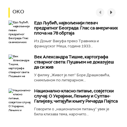
ОКО
Едо Љубић, највољенији певач
предратног Београда: Глас са америчких
плоча на 78 обртаја
Из Доњег Вакуфа преко Травника и
француског Меца, године 1933...
Век Александра Тишме, картографа
стварног света: Пуцањем не доказујеш
да си жив
У филму „Живот је леп“ Боре Драшковића,
снимљеном по литерарном...
Национално-класнo питање, совјетски
случај: О Украјини, Лењину и Султан-
Галијеву, читајући књигу Ричарда Пајпса
Говорити о „националном питању“ увек је
била клизава тема, нарочито...