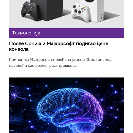
Технологијa
После Сонија и Мајкрософт подигао цене
конзола
Компанија Мајкрософт повећала је цене Xbox конзола,
наводећи као разлог раст трошкова...