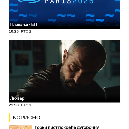
Пливање - ЕП
18:25
РТС 2
Лихвар
21:53
РТС 1
КОРИСНО
Горки лист покреће дугорочну