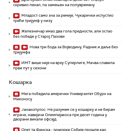
скривио пенал, па замењен на полувремену
Младост само зна за ремије, Чукарички испустио
трећи тријумф у низу
Железничар имао два гола предности, али остао
без победе у Старој Пазови
Нова три бода за Војводину, Радник и даље без
тријумфа
ИМТ више није на врху Суперлиге, Мачва славила
први пут у сезони
Кошарка
Мега победила амерички Универзитет Обурн на
Миконосу
Јанакопулос: Не разумем се у кошарку и не бирам
играче, навијачи Олимпијакоса пре десет година у
дворани викали офсајд
Опет та Финска - јуниорке Србије прошле као