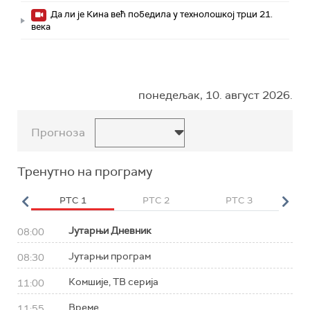
Да ли је Кина већ победила у технолошкој трци 21.
века
понедељак, 10. август 2026.
Прогноза
Тренутно на програму
HD
РТС 1
РТС 2
РТС 3
Р
Јутарњи Дневник
08:00
Јутарњи програм
08:30
Комшије, ТВ серија
11:00
Време
11:55