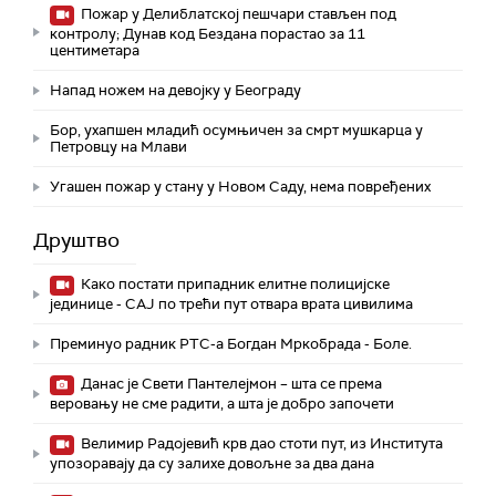
Пожар у Делиблатској пешчари стављен под
контролу; Дунав код Бездана порастао за 11
центиметара
Напад ножем на девојку у Београду
Бор, ухапшен младић осумњичен за смрт мушкарца у
Петровцу на Млави
Угашен пожар у стану у Новом Саду, нема повређених
Друштво
Како постати припадник елитне полицијске
јединице - СAJ по трећи пут отвара врата цивилима
Преминуо радник РТС-а Богдан Мркобрада - Боле.
Данас је Свети Пантелејмон – шта се према
веровању не сме радити, а шта је добро започети
Велимир Радојевић крв дао стоти пут, из Института
упозоравају да су залихе довољне за два дана