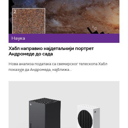
Наука
Хабл направио најдетаљнији портрет
Андромеде до сада
Нова анализа података са свемирског телескопа Хабл
показује да Андромеда, најближа...