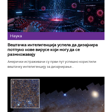
Наука
Вештачка интелигенција успела да дизајнира
потпуно нове вирусе који могу да се
размножавају
Амерички истраживачи су први пут успешно користили
вештачку интелигенцију за дизајнирање...