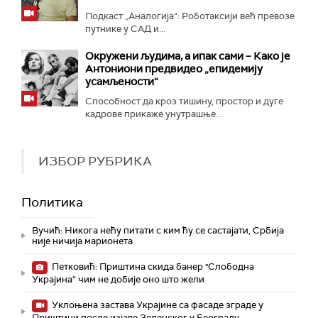
Подкаст „Аналогија“: Роботаксији већ превозе
путнике у САД и...
Окружени људима, а ипак сами – Како је
Антониони предвидео „епидемију
усамљености“
Способност да кроз тишину, простор и дуге
кадрове прикаже унутрашње...
ИЗБОР РУБРИКА
Политика
Вучић: Никога нећу питати с ким ћу се састајати, Србија
није ничија марионета
Петковић: Приштина скида банер "Слободна
Украјина“ чим не добије оно што жели
Уклоњена застава Украјине са фасаде зграде у
Приштини после изјаве Зеленског у Београду