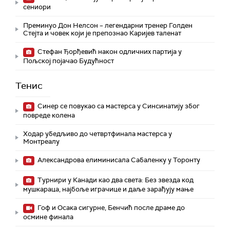
сениори
Преминуо Дон Нелсон – легендарни тренер Голден
Стејта и човек који је препознао Каријев таленат
Стефан Ђорђевић након одличних партија у
Пољској појачао Будућност
Тенис
Синер се повукао са мастерса у Синсинатију због
повреде колена
Ходар убедљиво до четвртфинала мастерса у
Монтреалу
Александрова елиминисала Сабаленку у Торонту
Турнири у Канади као два света: Без звезда код
мушкараца, најбоље играчице и даље зарађују мање
Гоф и Осака сигурне, Бенчић после драме до
осмине финала