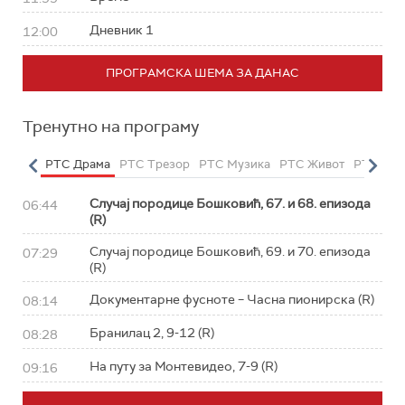
Дневник 1
12:00
ПРОГРАМСКА ШЕМА ЗА ДАНАС
Тренутно на програму
етарац
РТС Драма
РТС Трезор
РТС Музика
РТС Живот
РТС Кла
Случај породице Бошковић, 67. и 68. епизода
06:44
(R)
Случај породице Бошковић, 69. и 70. епизода
07:29
(R)
Документарне фусноте – Часна пионирска (R)
08:14
Бранилац 2, 9-12 (R)
08:28
На путу за Монтевидео, 7-9 (R)
09:16