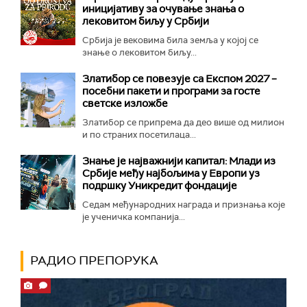
иницијативу за очување знања о
лековитом биљу у Србији
Србија је вековима била земља у којој се
знање о лековитом биљу...
Златибор се повезује са Експом 2027 –
посебни пакети и програми за госте
светске изложбе
Златибор се припрема да део више од милион
и по страних посетилаца...
Знање је најважнији капитал: Млади из
Србије међу најбољима у Европи уз
подршку Уникредит фондације
Седам међународних награда и признања које
је ученичка компанија...
РАДИО ПРЕПОРУКА