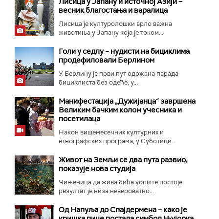
Лисица у Јапану и источној Азији –
весник благостања и варалица
Лисица је културолошки врло важна
животиња у Јапану која је током...
Голи у седлу – нудисти на бициклима
продефиловали Берлином
У Берлину је први пут одржана парада
бициклиста без одеће, у...
Манифестација „Дужијанца“ завршена
Великим бачким колом учесника и
посетилаца
Након вишемесечних културних и
етнографских програма, у Суботици...
Живот на Земљи се два пута развио,
показује нова студија
Чињеница да жива бића уопште постоје
резултат је низа невероватно...
Од Напуља до Спајдермена – како је
кришка пице постала симбол Њујорка