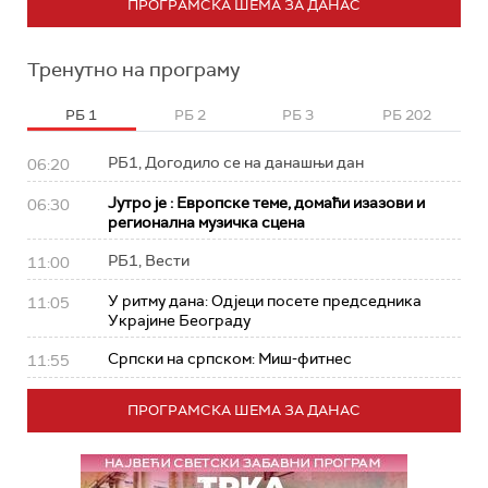
ПРОГРАМСКА ШЕМА ЗА ДАНАС
Тренутно на програму
РБ 1
РБ 2
РБ 3
РБ 202
РБ1, Догодило се на данашњи дан
06:20
Јутро је : Европске теме, домаћи изазови и
06:30
регионална музичка сцена
РБ1, Вести
11:00
У ритму дана: Од‌јеци посете председника
11:05
Украјине Београду
Српски на српском: Миш-фитнес
11:55
ПРОГРАМСКА ШЕМА ЗА ДАНАС