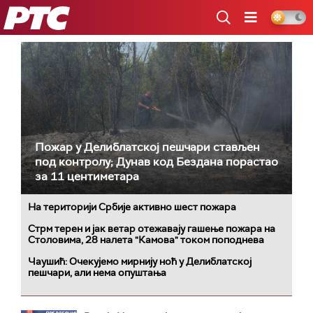
РТС
Пожар у Делиблатској пешчари стављен
под контролу; Дунав код Бездана порастао
за 11 центиметара
На територији Србије активно шест пожара
Стрм терен и јак ветар отежавају гашење пожара на
Столовима, 28 налета "Камова" током поподнева
Чаушић: Oчекујемо мирнију ноћ у Делиблатској
пешчари, али нема опуштања