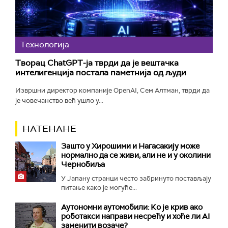
Технологијa
Творац ChatGPT-ја тврди да је вештачка
интелигенција постала паметнија од људи
Извршни директор компаније OpenAI, Сем Алтман, тврди да
је човечанство већ ушло у...
НАТЕНАНЕ
Зашто у Хирошими и Нагасакију може
нормално да се живи, али не и у околини
Чернобиља
У Јапану странци често забринуто постављају
питање како је могуће...
Аутономни аутомобили: Ко је крив ако
роботакси направи несрећу и хоће ли AI
заменити возаче?