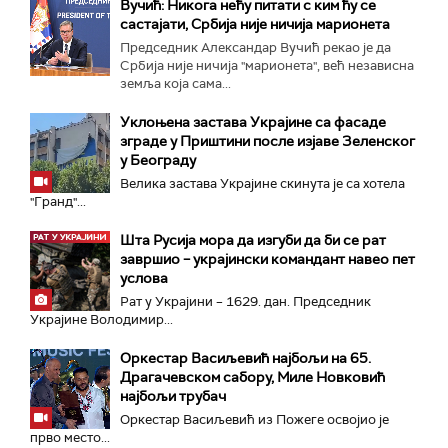
Вучић: Никога нећу питати с ким ћу се
састајати, Србија није ничија марионета
Председник Александар Вучић рекао је да
Србија није ничија "марионета", већ независна
земља која сама...
Уклоњена застава Украјине са фасаде
зграде у Приштини после изјаве Зеленског
у Београду
Велика заставa Украјине скинута је са хотела
"Гранд"...
Шта Русија мора да изгуби да би се рат
завршио – украјински командант навео пет
услова
Рат у Украјини – 1629. дан. Председник
Украјине Володимир...
Оркестар Васиљевић најбољи на 65.
Драгачевском сабору, Миле Новковић
најбољи трубач
Оркестар Васиљевић из Пожеге освојио је
прво место...