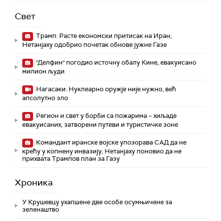
Свет
Трамп: Расте економски притисак на Иран;
Нетанјаху одобрио почетак обнове јужне Газе
"Делфин" погодио источну обалу Кине, евакуисано
милион људи
Нагасаки: Нуклеарно оружје није нужно, већ
апсолутно зло
Регион и свет у борби са пожарима – хиљаде
евакуисаних, затворени путеви и туристичке зоне
Командант иранске војске упозорава САД да не
крећу у копнену инвазију; Нетанјаху поновио да не
прихвата Трампов план за Газу
Хроника
У Крушевцу ухапшене две особе осумњичене за
зеленаштво