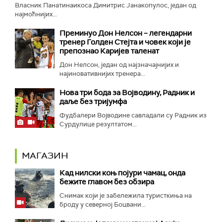
Власник Панатинаикоса Димитрис Јанакопулос, један од
најмоћнијих...
Преминуо Дон Нелсон – легендарни
тренер Голден Стејта и човек који је
препознао Каријев таленат
Дон Нелсон, један од најзначајнијих и
најиновативнијих тренера...
Нова три бода за Војводину, Радник и
даље без тријумфа
Фудбалери Војводине савладали су Радник из
Сурдулице резултатом...
МАГАЗИН
Кад нилски коњ појури чамац, онда
бежите главом без обзира
Снимак који је забележила туристкиња на
броду у северној Боцвани...