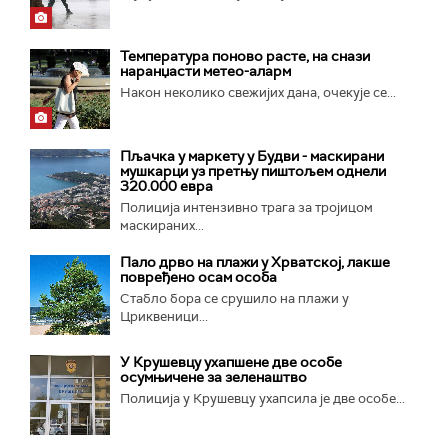
Температура поново расте, на снази
наранџасти метео-аларм
Након неколико свежијих дана, очекује се...
Пљачка у маркету у Будви - маскирани
мушкарци уз претњу пиштољем однели
320.000 евра
Полиција интензивно трага за тројицом
маскираних...
Пало дрво на плажи у Хрватској, лакше
повређено осам особа
Стабло бора се срушило на плажи у
Цриквеници...
У Крушевцу ухапшене две особе
осумњичене за зеленаштво
Полиција у Крушевцу ухапсила је две особе...