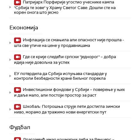
Патријарх Порфирије угостио учеснике кампа
"Србија те зове" у Храму Светог Саве: Дошли сте на
корен онога што јесмо
Економија
Инфлација се смањила али опасност није прошла -
шта све утиче на цене у продавницама
Где се крије следећи српски "једнорог" – добра
идеја није довољна за успех
ЕУ потврдила да Србија испуњава стандарде у
контроли безбедности хране биљног порекла
Инвестициони фондови у Србији – поверење у њих
и даље мало, али постоји простор за раст
Шкобаљ: Потрошња струје лети достигла зимски
ниво, морамо да тражимо нови енергетски пут
Фудбал
Драгојевић имао кошмарни деби за Ренџерс –