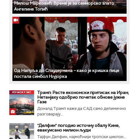
Милош Марковић: Време је за сениорско злато
Ангелине Топић
Од Напуља до Спајдермена – како је кришка пице
постала симбол Њујорка
Трамп: Расте економски притисак на Иран;
Нетанјаху одобрио почетак обнове јужне
Газе
Доналд Трамп каже да САД само делимично
разговарају...
"Делфин" погодио источну обалу Кине,
евакуисано милион људи
Тајфун Делфин, најмоћнији тропски циклон...