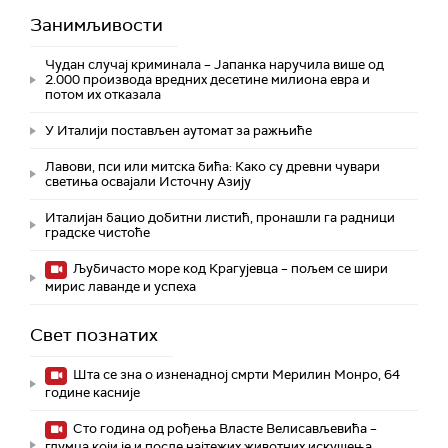
Занимљивости
Чудан случај криминала – Јапанка наручила више од
2.000 производа вредних десетине милиона евра и
потом их отказала
У Италији постављен аутомат за ражњиће
Лавови, пси или митска бића: Како су древни чувари
светиња освајали Источну Азију
Италијан бацио добитни листић, пронашли га радници
градске чистоће
Љубичасто море код Крагујевца – пољем се шири
мирис лаванде и успеха
Свет познатих
Шта се зна о изненадној смрти Мерилин Монро, 64
године касније
Сто година од рођења Власте Велисављевића –
глумца који је и после најтежих животних искушења