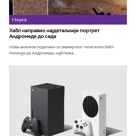
Наука
Хабл направио најдетаљнији портрет
Андромеде до сада
Нова анализа података са свемирског телескопа Хабл
показује да Андромеда, најближа...