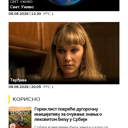
СВЕТ. УЖИВО
Свет. Уживо
08.08.2026 | 12:30
РТС 1
Тврђава
08.08.2026 | 20:05
РТС 1
КОРИСНО
Горки лист покреће дугорочну
иницијативу за очување знања о
лековитом биљу у Србији
Србија је вековима била земља у којој се