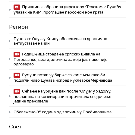
Приштина забранила директору "Телекома" Лучићу
улазак на КиМ, проглашен персоном нон грата
Регион
Пуповац: Олуја у Книну обележена на драстично
антиуставан начин
Годишњица страдања српских цивила на
Петровачкој цести, злочина за који још нико није
одговарао
Румуни потапају барже са камењем како би
подигли ниво Дунава испред нуклеарке Чернавода
Сећање на убијене дан после "Олује" у Уздољу,
посланица на комеморацији прочитала сведочење
једине преживеле
Обележено 85 година од злочина у Пребиловцима
Свет