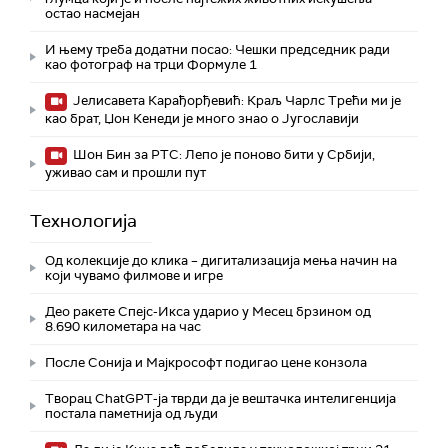
остао насмејан
И њему треба додатни посао: Чешки председник ради
као фотограф на трци Формуле 1
Јелисавета Карађорђевић: Краљ Чарлс Трећи ми је
као брат, Џон Кенеди је много знао о Југославији
Шон Бин за РТС: Лепо је поново бити у Србији,
уживао сам и прошли пут
Технологијa
Од колекције до клика – дигитализација мења начин на
који чувамо филмове и игре
Део ракете Спејс-Икса ударио у Месец брзином од
8.690 километара на час
После Сонија и Мајкрософт подигао цене конзола
Творац ChatGPT-ја тврди да је вештачка интелигенција
постала паметнија од људи