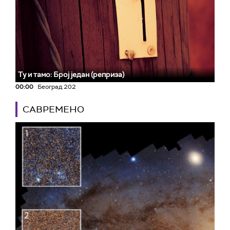
Ту и тамо: Број један (реприза)
00:00
Београд 202
САВРЕМЕНО