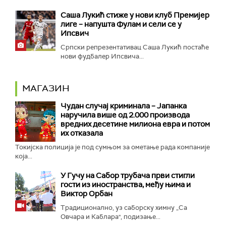
Саша Лукић стиже у нови клуб Премијер
лиге – напушта Фулам и сели се у
Ипсвич
Српски репрезентативац Саша Лукић постаће
нови фудбалер Ипсвича...
МАГАЗИН
Чудан случај криминала – Јапанка
наручила више од 2.000 производа
вредних десетине милиона евра и потом
их отказала
Токијска полиција је под сумњом за ометање рада компаније
која...
У Гучу на Сабор трубача први стигли
гости из иностранства, међу њима и
Виктор Орбан
Традиционално, уз саборску химну „Са
Овчара и Каблара", подизање...