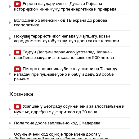
Европа на удару суше – Дунав и Рајна на
историјском минимуму, трпе енергетика и привреда
Володимир Зеленски - од ТВ екрана до ровова
геополитике
Покушај терористичког напада у Лајпцигу, возач
аеродромског аутобуса шутнуо дрон са експлозивом
Тајфун Делфин паралисао југозапад Јапана -
наређена евакуација, отказано више од 500 летова
Петоро наставника убијено у школи на Тајланду –
нападач пре пуцњаве убио и бабу и деду, 23 особе
рањене
Хроника
Ухапшен у Београду осумњичени за злостављање и
мучење, одређен му је притвор од 30 дана
Пола тоне дроге заплењено код Смедерева
Осумњичени код којих је пронађена дрога у
Добановцима бранили се ћутањем, тужилаштво