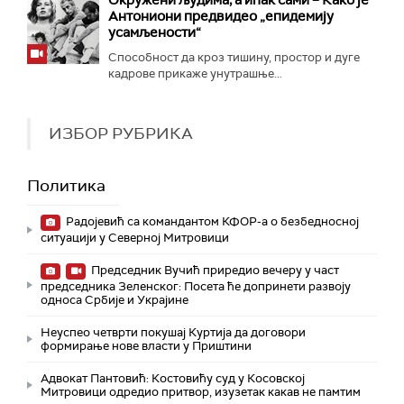
Окружени људима, а ипак сами – Како је
Антониони предвидео „епидемију
усамљености“
Способност да кроз тишину, простор и дуге
кадрове прикаже унутрашње...
ИЗБОР РУБРИКА
Политика
Радојевић са командантом КФОР-а о безбедносној
ситуацији у Северној Митровици
Председник Вучић приредио вечеру у част
председника Зеленског: Посета ће допринети развоју
односа Србије и Украјине
Неуспео четврти покушај Куртија да договори
формирање нове власти у Приштини
Адвокат Пантовић: Костовићу суд у Косовској
Митровици одредио притвор, изузетак какав не памтим