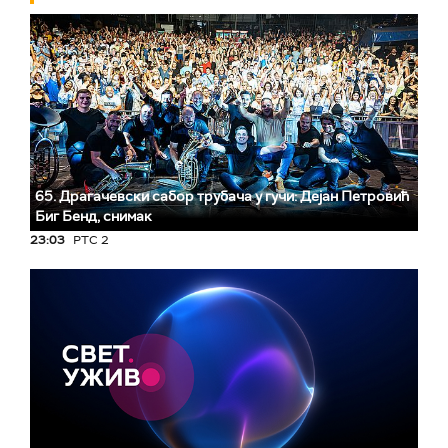
65. Драгачевски сабор трубача у гучи: Дејан Петровић
Биг Бeнд, снимак
23:03
РТС 2