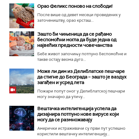
Орао Феликс поново на слободи!
После више од девет месеци проведених у
заточеништву, орао крсташ...
Зашто би чињеница да се рађамо
беспомоћни могла да буде једна од
највећих предности човечанства
Бебе живот започињу потпуно беспомоћне и
такве остају веома дуго...
Може ли дим из Делиблатске пешчаре
да стигне до Београда – зашто је ваздух
загађен и усред лета
Пожари попут оног у Делиблатској пешчари
могу значајно да утичу...
Вештачка интелигенција успела да
дизајнира потпуно нове вирусе који
могу да се размножавају
Амерички истраживачи су први пут успешно
користили вештачку интелигенцију...