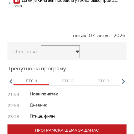
Да ли је Кина већ победила у технолошкој трци 21.
века
петак, 07. август 2026.
Прогноза
Тренутно на програму
HD
РТС 1
РТС 2
РТС 3
Р
Нови почетак
21:58
Дневник
22:58
Птице, филм
23:18
ПРОГРАМСКА ШЕМА ЗА ДАНАС