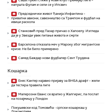
Саша Лукић стиже у нови клуб Премијер лиге –
напушта Фулам и сели се у Ипсвич
Председнички живот Ђанија Инфантина –
приватни авиони, савезништво са Трампом и фудбал на
ивици раскола
Станковић пред Пазар причао о Хапоелу: Изгледа
да је у Звезди увек питање живота и смрти
Барселона отказала меч у Мароку због мигрантске
кризе: Не би било примерено
Самед Баждар нови фудбалер Сент Трудена
Кошарка
Енес Кантер најавио пријаву за ВНБА драфт – жели
да тестира правила лиге
Малерозни Еванс се вратио у Жалгирис, па послат
на позајмицу у Лондон
Покушевски код Томовића - српски кошаркаш у
Локомотиви