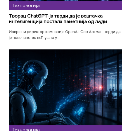
Технологијa
Творац ChatGPT-ја тврди да је вештачка
интелигенција постала паметнија од људи
Извршни директор компаније OpenAI, Сем Алтман, тврди да
је човечанство већ ушло у...
Технологијa