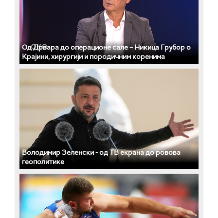
Од Дрвара до операционе сале – Никица Грубор о
Крајини, хирургији и породичним коренима
Володимир Зеленски - од ТВ екрана до ровова
геополитике