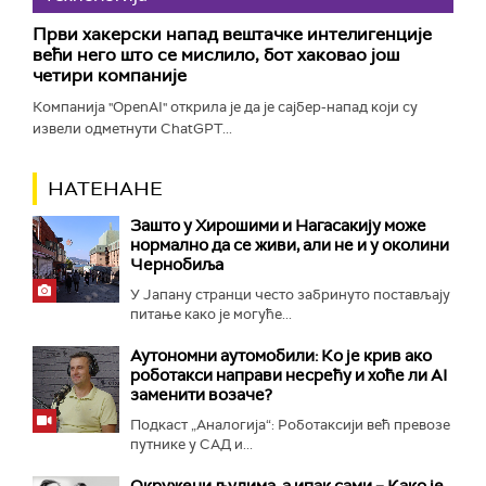
Први хакерски напад вештачке интелигенције
већи него што се мислило, бот хаковао још
четири компаније
Компанија "OpenAI" открила је да је сајбер-напад који су
извели одметнути ChatGPT...
НАТЕНАНЕ
Зашто у Хирошими и Нагасакију може
нормално да се живи, али не и у околини
Чернобиља
У Јапану странци често забринуто постављају
питање како је могуће...
Аутономни аутомобили: Ко је крив ако
роботакси направи несрећу и хоће ли AI
заменити возаче?
Подкаст „Аналогија“: Роботаксији већ превозе
путнике у САД и...