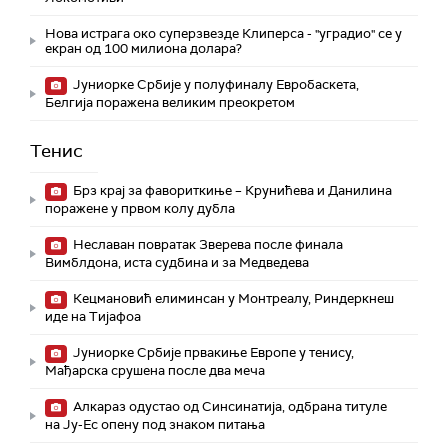
Нова истрага око суперзвезде Клиперса - "уградио" се у
екран од 100 милиона долара?
Јуниорке Србије у полуфиналу Евробаскета,
Белгија поражена великим преокретом
Тенис
Брз крај за фавориткиње – Крунићева и Данилина
поражене у првом колу дубла
Неславан повратак Зверева после финала
Вимблдона, иста судбина и за Медведева
Кецмановић елиминсан у Монтреалу, Риндеркнеш
иде на Тијафоа
Јуниорке Србије првакиње Европе у тенису,
Мађарска срушена после два меча
Алкараз одустао од Синсинатија, одбрана титуле
на Ју-Ес опену под знаком питања