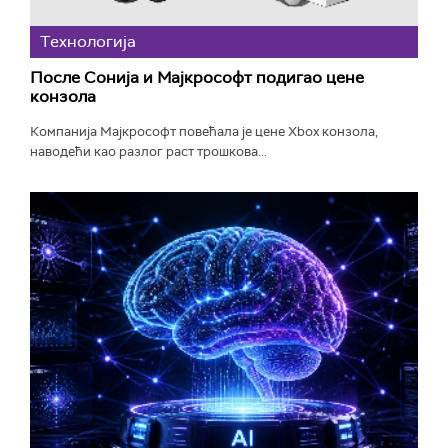
Технологијa
После Сонија и Мајкрософт подигао цене
конзола
Компанија Мајкрософт повећала је цене Xbox конзола,
наводећи као разлог раст трошкова...