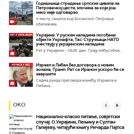
Годишњица страдања српских цивила на
Петровачкој цести, злочина за који још
нико није одговарао
У месту Јањила код Босанског Петровца
обележава...
Украјина: У руским нападима погођени
објекти Укрнафта; Тас: Стручњаци НАТО
учествују у украјинским нападима
Рат у Украјини – 1626. дан. Трају међусобни...
Израел и Либан без договора о новим
зонама; Трамп: Рат са Ираном ускоро ће се
завршити
Седма рунда преговора између Израела и
Либана...
ОКО
Национално-класнo питање, совјетски
случај: О Украјини, Лењину и Султан-
Галијеву, читајући књигу Ричарда Пајпса