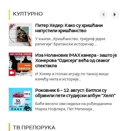
КУЛТУРНО
Питер Хедер: Како су хришћани
напустили хришћанство
У књизи „Хришћанство, тријумф једне
религије“ британски историчар...
Иза Ноланових IMAX камера - зашто је
Хомерова "Одисеја" већа од сваког
спектакла
И Хомер и Нолан играју по танкој жици
између мита и историје...
Роковник 6 – 12. август: Битлси су
објавили пети студијски албум ”Хелп”
Биће весело ове недеље на рођенданима
Марка Нофлера, Пет Метинија...
ТВ ПРЕПОРУКА