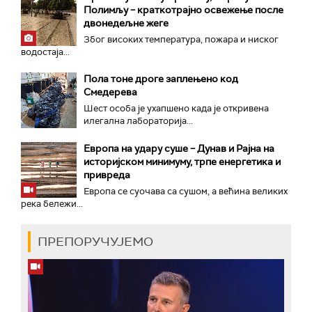
Полимљу – краткотрајно освежење после
двонедељне жеге
Због високих температура, пожара и ниског
водостаја...
Пола тоне дроге заплењено код
Смедерева
Шест особа је ухапшено када је откривена
илегална лабораторија...
Европа на удару суше – Дунав и Рајна на
историјском минимуму, трпе енергетика и
привреда
Европа се суочава са сушом, а већина великих
река бележи...
ПРЕПОРУЧУЈЕМО