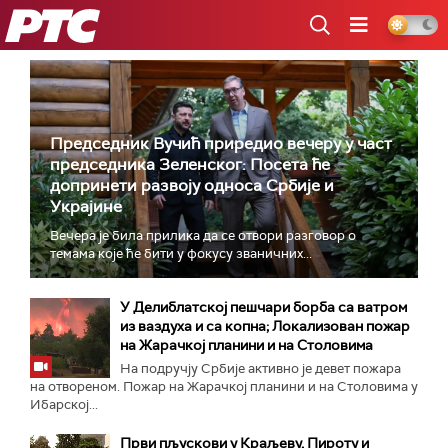
РТС
Председник Вучић приредио вечеру у част
председника Зеленског: Посета ће
допринети развоју односа Србије и
Украјине
Вечера је била прилика да се отвори разговор о
темама које ће бити у фокусу званичних...
У Делиблатској пешчари борба са ватром
из ваздуха и са копна; Локализован пожар
на Жарачкој планини и на Столовима
На подручју Србије активно је девет пожара
на отвореном. Пожар на Жарачкој планини и на Столовима у
Ибарској...
Први пљускови у Краљеву, Пироту и