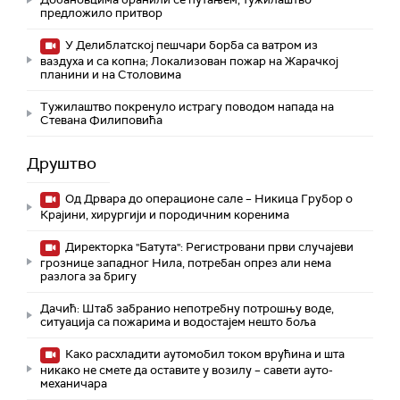
предложило притвор
У Делиблатској пешчари борба са ватром из
ваздуха и са копна; Локализован пожар на Жарачкој
планини и на Столовима
Тужилаштво покренуло истрагу поводом напада на
Стевана Филиповића
Друштво
Од Дрвара до операционе сале – Никица Грубор о
Крајини, хирургији и породичним коренима
Директорка "Батута": Регистровани први случајеви
грознице западног Нила, потребан опрез али нема
разлога за бригу
Дачић: Штаб забранио непотребну потрошњу воде,
ситуација са пожарима и водостајем нешто боља
Како расхладити аутомобил током врућина и шта
никако не смете да оставите у возилу – савети ауто-
механичара