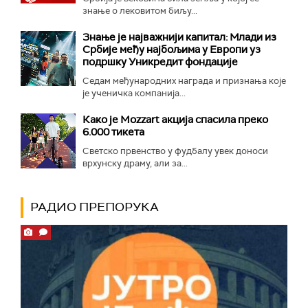
знање о лековитом биљу...
Знање је најважнији капитал: Млади из
Србије међу најбољима у Европи уз
подршку Уникредит фондације
Седам међународних награда и признања које
је ученичка компанија...
Како је Mozzart акција спасила преко
6.000 тикета
Светско првенство у фудбалу увек доноси
врхунску драму, али за...
РАДИО ПРЕПОРУКА