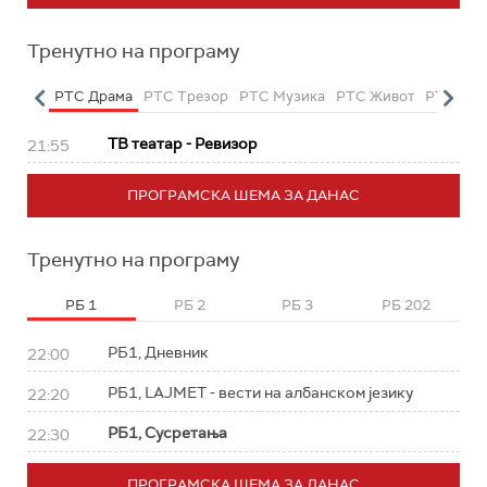
Тренутно на програму
етарац
РТС Драма
РТС Трезор
РТС Музика
РТС Живот
РТС Кла
ТВ театар - Ревизор
21:55
ПРОГРАМСКА ШЕМА ЗА ДАНАС
Тренутно на програму
РБ 1
РБ 2
РБ 3
РБ 202
РБ1, Дневник
22:00
РБ1, LAJMET - вести на албанском језику
22:20
РБ1, Сусретања
22:30
ПРОГРАМСКА ШЕМА ЗА ДАНАС