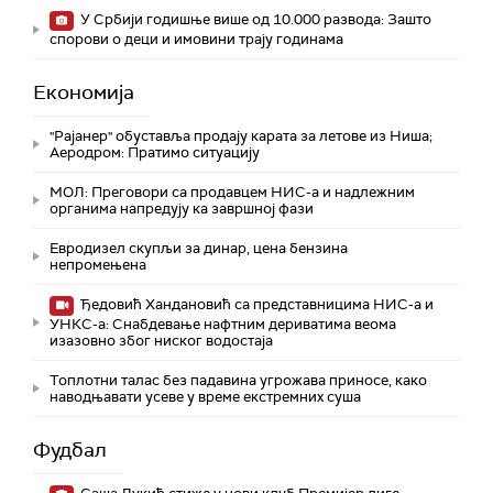
У Србији годишње више од 10.000 развода: Зашто
спорови о деци и имовини трају годинама
Економија
"Рајанер" обуставља продају карата за летове из Ниша;
Аеродром: Пратимо ситуацију
МОЛ: Преговори са продавцем НИС-а и надлежним
органима напредују ка завршној фази
Евродизел скупљи за динар, цена бензина
непромењена
Ђедовић Хандановић са представницима НИС-а и
УНКС-а: Снабдевање нафтним дериватима веома
изазовно због ниског водостаја
Топлотни талас без падавина угрожава приносе, како
наводњавати усеве у време екстремних суша
Фудбал