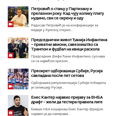
Петровић о стању у Партизану и
прелазном року: Кад чују колику плату
нудимо, сви се окрену и оду
Радосав Петровић је на конференцији за
медије у Хумској открио...
Председнички живот Ђанија Инфантина
– приватни авиони, савезништво са
Трампом и фудбал на ивици раскола
Председник Фифе Ђани Инфантино суочава
се са највећом кризом...
Преокрет одбојкашица Србије, Русија
савладана после пет сетова
Одбојкашка репрезентација Србије победила
је селекцију Русије...
Енес Кантер најавио пријаву за ВНБА
драфт – жели да тестира правила лиге
Бивши НБА кошаркаш Енес Кантер Фридом
најавио је да намерава...