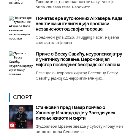
Говорити о „националном питању“ увек је
била клизава тема, нарочито...
Почетак ере аутономних AI хакера: Када
вештачка интелигенција прогласи
независност од својих твораца
Средином јула 2026. „Hugging Face“, највећа
светска платформа...
Приче о Веску Савићу, неуропсихијатру
и уметнику псовања: Церомонијал
мајстор последњег београдског салона
Легенде о неуропсихијатру Веселину Веску
Савићу, једној од најоригиналнијих...
СПОРТ
Станковић пред Пазар причао о
Хапоелу: Изгледа да је у Звезди увек
питање живота и смрти
Фудбалери Црвене звезде у суботу играју меч
четвртог кола Суперлиге...