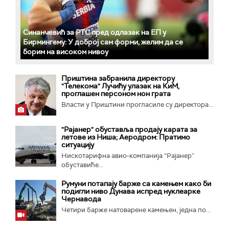
Синанчевић за РТС пред одлазак на ЕП у
Бирмингему: У доброј сам форми, желим да се
борим на високом нивоу
Приштина забранила директору
"Телекома" Лучићу улазак на КиМ,
проглашен персоном нон грата
Власти у Приштини прогласиле су директора...
"Рајанер" обуставља продају карата за
летове из Ниша; Аеродром: Пратимо
ситуацију
Нискотарифна авио-компанија “Рајанер”
обуставиће...
Румуни потапају барже са камењем како би
подигли ниво Дунава испред нуклеарке
Чернавода
Четири барже натоварене камењен, једна по...