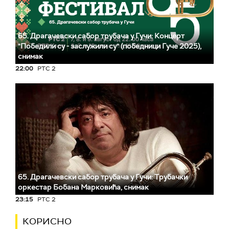
65. Драгачевски сабор трубача у Гучи: Концерт
"Победили су - заслужили су" (победници Гуче 2025),
снимак
22:00
РТС 2
65. Драгачевски сабор трубача у Гучи: Трубачки
оркестар Бобана Марковића, снимак
23:15
РТС 2
КОРИСНО