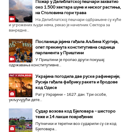
Пожар у Делиблатској пешчари захватио
око 1.500 хектара шуме и ниског растиња,
на Столовима гори трава
На Делиблатској пешчари одбрањене су куће
и угрожених људи нема, рекао је начелник Сектора за
ванредне...
Посланица јајима гађала Аљбина Куртија,
опет прекинута конститутивна седница
парламента у Приштини
У Приштини је пропао други покушај
одржавања конститутивне...
Украјина погодила две руске рафинерије;
Русија гађала фабрику ракета и бродове
код Одесе
Рат у Украјини – 1627. дан. Три особе,
укључујући дете...
Судар возова код Бјеловара – шесторо
теже и 14 лакше повређених
Путнички и теретни воз сударили су се код
Бјеловара...