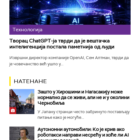
Технологијa
Творац ChatGPT-ја тврди да је вештачка
интелигенција постала паметнија од људи
Извршни директор компаније OpenAI, Сем Алтман, тврди да
је човечанство већ ушло у...
НАТЕНАНЕ
Зашто у Хирошими и Нагасакију може
нормално да се живи, али не и у околини
Чернобиља
У Јапану странци често забринуто постављају
питање како је могуће...
Аутономни аутомобили: Ко је крив ако
роботакси направи несрећу и хоће ли AI