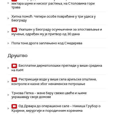
хектара шуме и ниског растиња, на Столовима гори
трава
Хитна помоћ: Четири особе повређене у три удеса у
Београду
Ухапшен у Београду осумњичени за злостављање и
мучење, одређен му је притвор од 30 дана
Пола тоне дроге заплењено код Смедерева
Друштво
Бесплатни дерматолошки прегледи у више средина
на КиМ
Рестрикције воде у више села ариљске општине,
контроле и казне због ненаменске потрошње
Трнова Петка – жене беру свеже цвеће и њиме
украшавају своје домове
Од Дрвара до операционе сале – Никица Грубор о
Крајини, хирургији и породичним коренима