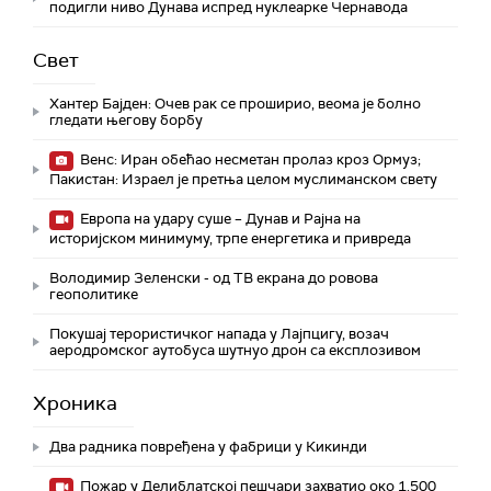
подигли ниво Дунава испред нуклеарке Чернавода
Свет
Хантер Бајден: Очев рак се проширио, веома је болно
гледати његову борбу
Венс: Иран обећао несметан пролаз кроз Ормуз;
Пакистан: Израел је претња целом муслиманском свету
Европа на удару суше – Дунав и Рајна на
историјском минимуму, трпе енергетика и привреда
Володимир Зеленски - од ТВ екрана до ровова
геополитике
Покушај терористичког напада у Лајпцигу, возач
аеродромског аутобуса шутнуо дрон са експлозивом
Хроника
Два радника повређена у фабрици у Кикинди
Пожар у Делиблатској пешчари захватио око 1.500