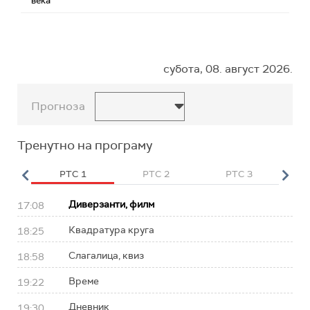
века
субота, 08. август 2026.
Прогноза
Тренутно на програму
HD
РТС 1
РТС 2
РТС 3
Р
Диверзанти, филм
17:08
Квадратура круга
18:25
Слагалица, квиз
18:58
Време
19:22
Дневник
19:30