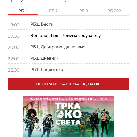
РБ 1
РБ 2
РБ 3
РБ 202
РБ1, Вести
19:00
Romano Them: Ромима с љубављу
19:30
РБ1, Да играмо, да певамо
20:00
РБ1, Дневник
22:00
РБ1, Радиотека
22:30
ПРОГРАМСКА ШЕМА ЗА ДАНАС