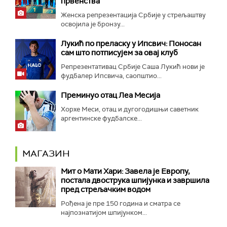
првенства
Женска репрезентација Србије у стрељаштву
освојила је бронзу...
Лукић по преласку у Ипсвич: Поносан
сам што потписујем за овај клуб
Репрезентативац Србије Саша Лукић нови је
фудбалер Ипсвича, саопштио...
Преминуо отац Леа Месија
Хорхе Меси, отац и дугогодишњи саветник
аргентинске фудбалске...
МАГАЗИН
Мит о Мати Хари: Завела је Европу,
постала двострука шпијунка и завршила
пред стрељачким водом
Рођена је пре 150 година и сматра се
најпознатијом шпијунком...