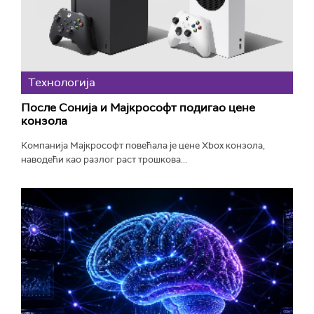
Технологијa
После Сонија и Мајкрософт подигао цене
конзола
Компанија Мајкрософт повећала је цене Xbox конзола,
наводећи као разлог раст трошкова...