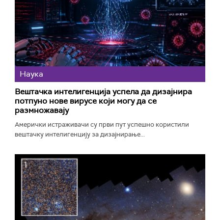
Наука
Вештачка интелигенција успела да дизајнира
потпуно нове вирусе који могу да се
размножавају
Амерички истраживачи су први пут успешно користили
вештачку интелигенцију за дизајнирање...