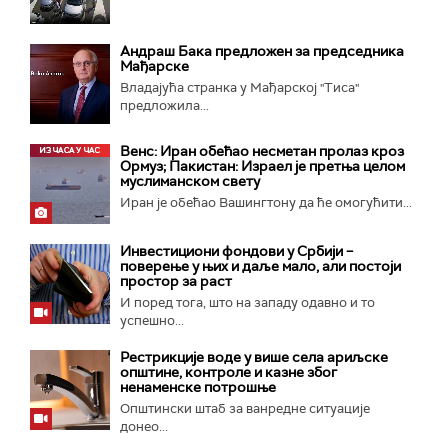
Андраш Бакa предложен за председника
Мађарске
Владајућа странка у Мађарској "Тиса"
предложила...
Венс: Иран обећао несметан пролаз кроз
Ормуз; Пакистан: Израел је претња целом
муслиманском свету
Иран је обећао Вашингтону да ће омогућити...
Инвестициони фондови у Србији –
поверење у њих и даље мало, али постоји
простор за раст
И поред тога, што на западу одавно и то
успешно...
Рестрикције воде у више села ариљске
општине, контроле и казне због
ненаменске потрошње
Општински штаб за ванредне ситуације
донео...