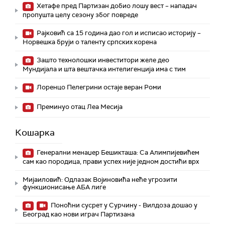
Хетафе пред Партизан добио лошу вест – нападач
пропушта целу сезону због повреде
Рајковић са 15 година дао гол и исписао историју –
Норвешка бруји о таленту српских корена
Зашто технолошки инвеститори желе део
Мундијала и шта вештачка интелигенција има с тим
Лоренцо Пелегрини остаје веран Роми
Преминуо отац Леа Месија
Кошарка
Генерални менаџер Бешикташа: Са Алимпијевићем
сам као породица, прави успех није једном достићи врх
Мијаиловић: Одлазак Војиновића неће угрозити
функционисање АБА лиге
Поноћни сусрет у Сурчину - Вилдоза дошао у
Београд као нови играч Партизана