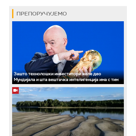
ПРЕПОРУЧУЈЕМО
Зашто технолошки инвеститори желе део
Мундијала и шта вештачка интелигенција има с тим