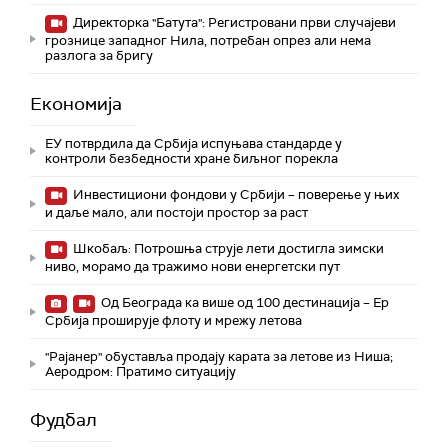
Директорка "Батута": Регистровани први случајеви
грознице западног Нила, потребан опрез али нема
разлога за бригу
Економија
ЕУ потврдила да Србија испуњава стандарде у
контроли безбедности хране биљног порекла
Инвестициони фондови у Србији – поверење у њих
и даље мало, али постоји простор за раст
Шкобаљ: Потрошња струје лети достигла зимски
ниво, морамо да тражимо нови енергетски пут
Од Београда ка више од 100 дестинација – Ер
Србија проширује флоту и мрежу летова
"Рајанер" обуставља продају карата за летове из Ниша;
Аеродром: Пратимо ситуацију
Фудбал