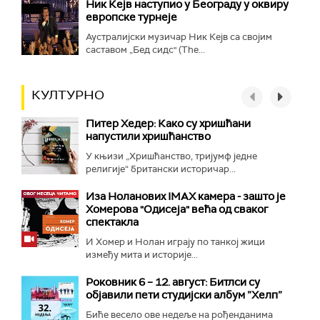
Ник Кејв наступио у Београду у оквиру
европске турнеје
Аустралијски музичар Ник Кејв са својим
саставом „Бед сидс" (The...
КУЛТУРНО
Питер Хедер: Како су хришћани
напустили хришћанство
У књизи „Хришћанство, тријумф једне
религије“ британски историчар...
Иза Ноланових IMAX камера - зашто је
Хомерова "Одисеја" већа од сваког
спектакла
И Хомер и Нолан играју по танкој жици
између мита и историје...
Роковник 6 – 12. август: Битлси су
објавили пети студијски албум ”Хелп”
Биће весело ове недеље на рођенданима