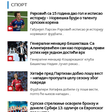
СПОРТ
Рајковић са 15 година дао гол и исписао
историју – Норвешка бруји о таленту
српских корена
Габријел Ларсен Рајковић исписао је историју
норвешког фудбала...
Генерални менаџер Бешикташа: Са
Алимпијевићем сам као породица, прави
успех није једном достићи врх
Генерални менаџер Кошаркашког клуба
Бешикташ Недим Јучел рекао...
Хетафе пред Партизан добио лошу вест
– нападач пропушта целу сезону због
повреде
Фудбалери Хетафеа добили су лоше вести,
попто ће њихов нападач...
Српске стрелкиње освојиле бронзу и
донеле Србији 13. одличје са Европског