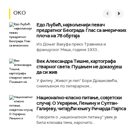
ОКО
Едо Љубић, највољенији певач
предратног Београда: Глас са америчких
плоча на 78 обртаја
Из Доњег Вакуфа преко Травника и
француског Меца, године 1933...
Век Александра Тишме, картографа
стварног света: Пуцањем не доказујеш
да си жив
У филму „Живот је леп“ Боре Драшковића,
снимљеном по литерарном...
Национално-класнo питање, совјетски
случај: О Украјини, Лењину и Султан-
Галијеву, читајући књигу Ричарда Пајпса
Говорити о „националном питању“ увек је
била клизава тема, нарочито...