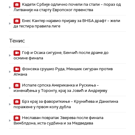
Кадети Србије одлично почели па стали – пораз од
Литваније на старту Европског првенства
Енес Кантер најавио пријаву за ВНБА драфт – жели
да тестира правила лиге
Тенис
Гоф и Осака сигурне, Бенчић после драме до
осмине финала
Фонсека срушио Руда, Меншик сигуран против
Атмана
Испале српска Американка и Рускиња –
изненађења у Торонту, крај за Јовић и Андрејеву
Брз крај за фавориткиње – Крунићева и Данилина
поражене у првом колу дубла
Неславан повратак Зверева после финала
Вимблдона, иста судбина и за Медведева