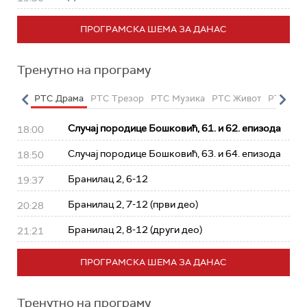
ПРОГРАМСКА ШЕМА ЗА ДАНАС
Тренутно на програму
етарац
РТС Драма
РТС Трезор
РТС Музика
РТС Живот
РТС Кла
Случај породице Бошковић, 61. и 62. епизода
18:00
Случај породице Бошковић, 63. и 64. епизода
18:50
Бранилац 2, 6-12
19:37
Бранилац 2, 7-12 (први део)
20:28
Бранилац 2, 8-12 (други део)
21:21
ПРОГРАМСКА ШЕМА ЗА ДАНАС
Тренутно на програму