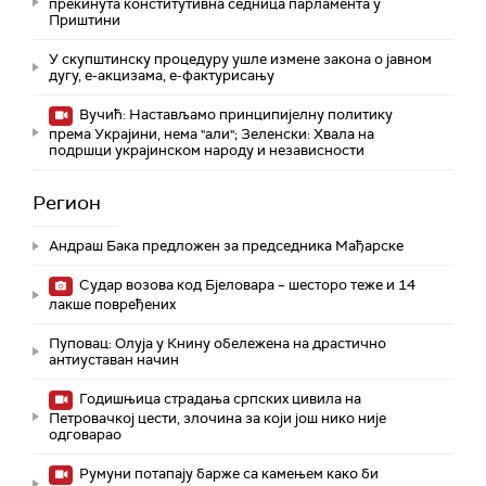
прекинута конститутивна седница парламента у
Приштини
У скупштинску процедуру ушле измене закона о јавном
дугу, е-акцизама, е-фактурисању
Вучић: Настављамо принципијелну политику
према Украјини, нема "али"; Зеленски: Хвала на
подршци украјинском народу и независности
Регион
Андраш Бакa предложен за председника Мађарске
Судар возова код Бјеловара – шесторо теже и 14
лакше повређених
Пуповац: Олуја у Книну обележена на драстично
антиуставан начин
Годишњица страдања српских цивила на
Петровачкој цести, злочина за који још нико није
одговарао
Румуни потапају барже са камењем како би