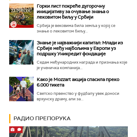
Горки лист покреће дугорочну
иницијативу за очување знања о
лековитом биљу у Србији
Србија је вековима била земља у којој се
знање о лековитом биљу...
Знање је најважнији капитал: Млади из
Србије међу најбољима у Европи уз
подршку Уникредит фондације
Седам међународних награда и признања које
је ученичка компанија...
Како је Mozzart акција спасила преко
6.000 тикета
Светско првенство у фудбалу увек доноси
врхунску драму, али за...
РАДИО ПРЕПОРУКА