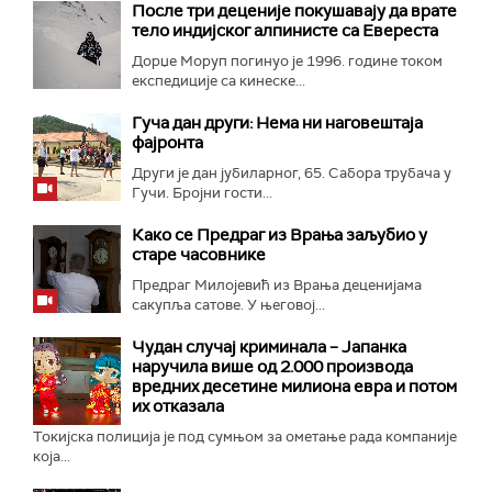
После три деценије покушавају да врате
тело индијског алпинисте са Евереста
Дорџе Моруп погинуо је 1996. године током
експедиције са кинеске...
Гуча дан други: Нема ни наговештаја
фајронта
Други је дан јубиларног, 65. Сабора трубача у
Гучи. Бројни гости...
Како се Предраг из Врања заљубио у
старе часовнике
Предраг Милојевић из Врања деценијама
сакупља сатове. У његовој...
Чудан случај криминала – Јапанка
наручила више од 2.000 производа
вредних десетине милиона евра и потом
их отказала
Токијска полиција је под сумњом за ометање рада компаније
која...