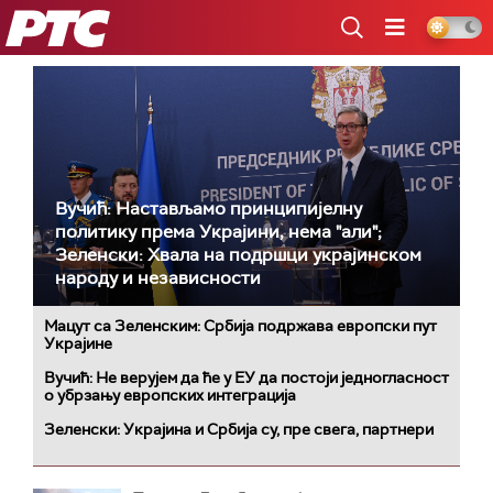
РТС
Вучић: Настављамо принципијелну
политику према Украјини, нема "али";
Зеленски: Хвала на подршци украјинском
народу и независности
Мацут са Зеленским: Србија подржава европски пут
Украјине
Вучић: Не верујем да ће у ЕУ да постоји једногласност
о убрзању европских интеграција
Зеленски: Украјина и Србија су, пре свега, партнери