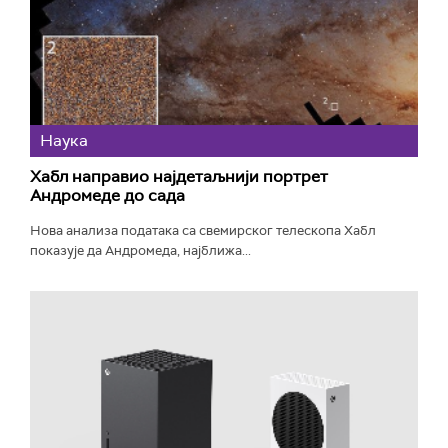
Наука
Хабл направио најдетаљнији портрет
Андромеде до сада
Нова анализа података са свемирског телескопа Хабл
показује да Андромеда, најближа...