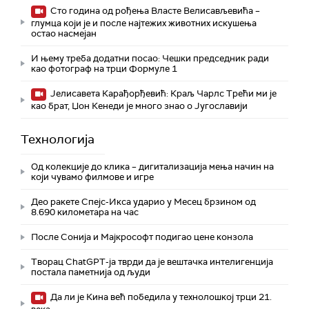
Сто година од рођења Власте Велисављевића –
глумца који је и после најтежих животних искушења
остао насмејан
И њему треба додатни посао: Чешки председник ради
као фотограф на трци Формуле 1
Јелисавета Карађорђевић: Краљ Чарлс Трећи ми је
као брат, Џон Кенеди је много знао о Југославији
Технологијa
Од колекције до клика – дигитализација мења начин на
који чувамо филмове и игре
Део ракете Спејс-Икса ударио у Месец брзином од
8.690 километара на час
После Сонија и Мајкрософт подигао цене конзола
Творац ChatGPT-ја тврди да је вештачка интелигенција
постала паметнија од људи
Да ли је Кина већ победила у технолошкој трци 21.