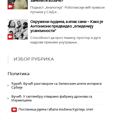
заменити возаче?
Подкаст „Аналогија“: Роботаксији већ превозе
путнике у САД и...
Окружени људима, а ипак сами – Како је
Антониони предвидео „епидемију
усамљености“
Способност да кроз тишину, простор и дуге
кадрове прикаже унутрашње...
ИЗБОР РУБРИКА
Политика
Ђурић: Вучић разговором са Зеленским штити интересе
Србије
Вучић: У септембру отварамо фабрику дронова са
Израелцима
Посланица јајима гађала Аљбина Куртија, опет