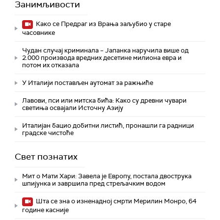
Занимљивости
Како се Предраг из Врања заљубио у старе
часовнике
Чудан случај криминала – Јапанка наручила више од
2.000 производа вредних десетине милиона евра и
потом их отказала
У Италији постављен аутомат за ражњиће
Лавови, пси или митска бића: Како су древни чувари
светиња освајали Источну Азију
Италијан бацио добитни листић, пронашли га радници
градске чистоће
Свет познатих
Мит о Мати Хари: Завела је Европу, постала двострука
шпијунка и завршила пред стрељачким водом
Шта се зна о изненадној смрти Мерилин Монро, 64
године касније