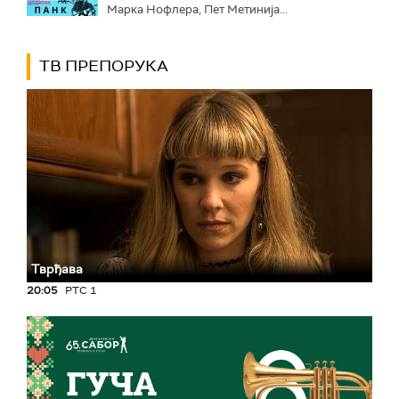
Марка Нофлера, Пет Метинија...
ТВ ПРЕПОРУКА
Тврђава
20:05
РТС 1