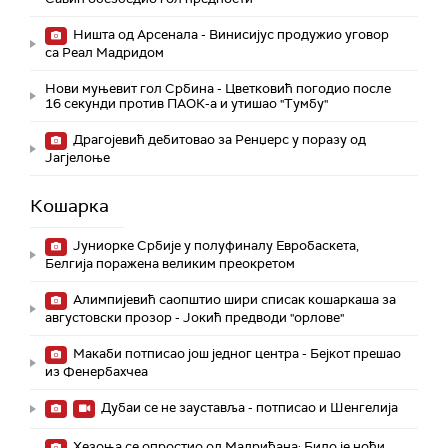
Ништа од Арсенала - Винисијус продужио уговор
са Реал Мадридом
Нови муњевит гол Србина - Цветковић погодио после
16 секунди против ПАОК-а и утишао "Тумбу"
Драгојевић дебитовао за Ренџерс у поразу од
Јагјелоње
Кошарка
Јуниорке Србије у полуфиналу Евробаскета,
Белгија поражена великим преокретом
Алимпијевић саопштио шири списак кошаркаша за
августовски прозор - Јокић предводи "орлове"
Макаби потписао још једног центра - Бејкот прешао
из Фенербахчеа
Дубаи се не зауставља - потписао и Шенгелија
Хезоња се опростио од Мадриђана: Било је ноћи