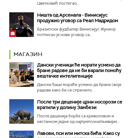
Цветковић постигао...
Ништа од Арсенала - Винисијус
продужио уговор са Реал Мадридом
Бразилски фудбалер Винисијус Жуниор
потписао је нови уговор са...
МАГАЗИН
Дански ученици ће морати усмено да
бране радове да не би варали помоћу
вештачке интелигенције
Дански ђаци мораће усмено да бране своје
радове како би се спречило...
После три деценије црни носорози се
вратили у долину Замбези
После деценија борбе са криволовом и
нестанком једне од најпрепознатљивијих...
Лавови, пси или митска бића: Како су