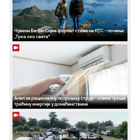
Чувени Би-Би-Сијев формат стиже на РТС – почиње
„Трка око света“
Апел за рационалну потрошњу струје – климе троше
трећину енергије у домаћинствима