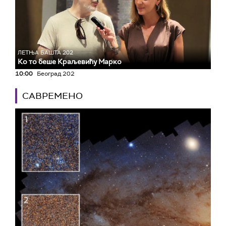
ЛЕТЊА БАШТА 202
Ко то беше Краљевићу Марко
10:00
Београд 202
САВРЕМЕНО