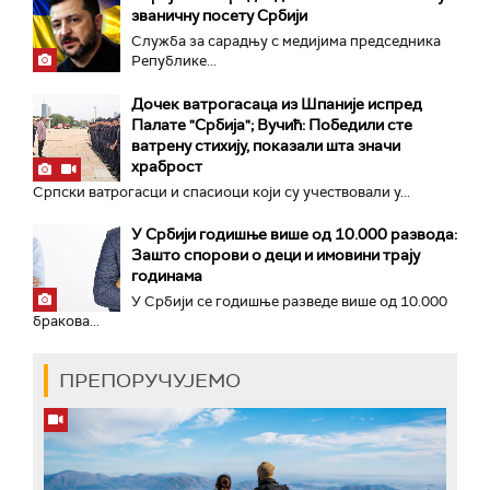
званичну посету Србији
Служба за сарадњу с медијима председника
Републике...
Дочек ватрогасаца из Шпаније испред
Палате "Србија"; Вучић: Победили сте
ватрену стихију, показали шта значи
храброст
Српски ватрогасци и спасиоци који су учествовали у...
У Србији годишње више од 10.000 развода:
Зашто спорови о деци и имовини трају
годинама
У Србији се годишње разведе више од 10.000
бракова...
ПРЕПОРУЧУЈЕМО