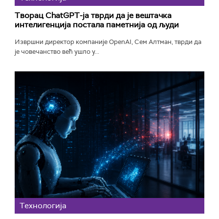
Творац ChatGPT-ја тврди да је вештачка
интелигенција постала паметнија од људи
Извршни директор компаније OpenAI, Сем Алтман, тврди да
је човечанство већ ушло у...
Технологијa