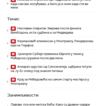
када сам вас излуђивао, а било је и оних када сте ви
мене
Тенис
Неславан повратак Зверева после финала
Вимблдона, иста судбина и за Медведева
Кецмановић елиминсан у Монтреалу, Риндеркнеш
иде на Тијафоа
Јуниорке Србије првакиње Европе у тенису,
Мађарска срушена после два меча
Алкараз одустао од Синсинатија, одбрана титуле
на Ју-Ес опену под знаком питања
Крај за Међедовића на самом старту мастерса у
Монтреалу
Занимљивости
Лавови, пси или митска бића: Како су древни чувари