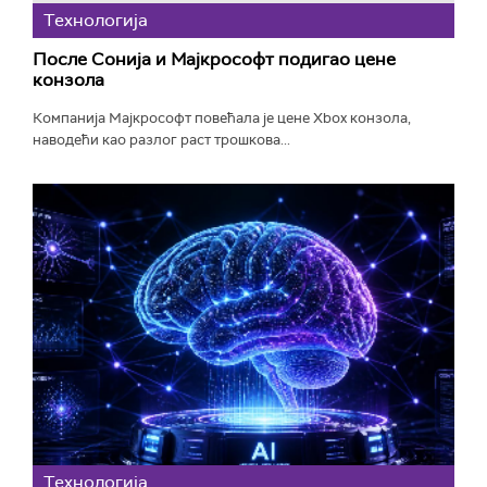
Технологијa
После Сонија и Мајкрософт подигао цене
конзола
Компанија Мајкрософт повећала је цене Xbox конзола,
наводећи као разлог раст трошкова...
Технологијa