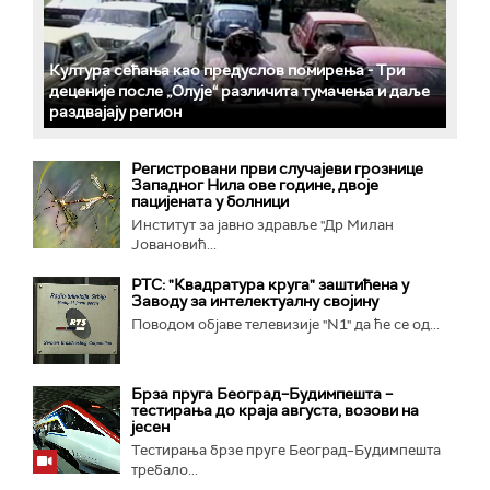
Култура сећања као предуслов помирења ­- Три
деценије после „Олује“ различита тумачења и даље
раздвајају регион
Регистровани први случајеви грознице
Западног Нила ове године, двоје
пацијената у болници
Институт за јавно здравље "Др Милан
Јовановић...
РТС: "Квадратура круга" заштићена у
Заводу за интелектуалну својину
Поводом објаве телевизије "N1" да ће се од...
Брза пруга Београд–Будимпешта –
тестирања до краја августа, возови на
јесен
Тестирања брзе пруге Београд–Будимпешта
требало...