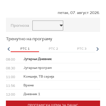
петак, 07. август 2026.
Прогноза
Тренутно на програму
HD
РТС 1
РТС 2
РТС 3
Р
Јутарњи Дневник
08:00
Јутарњи програм
08:30
Комшије, ТВ серија
11:00
Време
11:56
Дневник 1
12:00
ПРОГРАМСКА ШЕМА ЗА ДАНАС