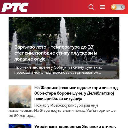
РТС
Варљиво лето – температура до 37
степени, поподне стижу пљускови и
локалне олује
Променљиво време у Србији, уз смену сунчаних
периода и локалних пљускова са грмљавином...
На Жарачкој планини и даље гори више од
80 хектара борове шуме, у Делиблатској
пешчари боља ситуација
Пожар у Ибарској клисури још није
локализован. На Жарачкој планини изнад Ушћа гори више
од 80 хектара...
Украјински председник Зеленски стиже у