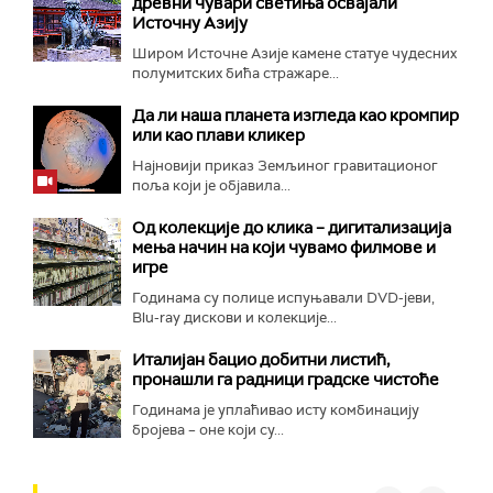
древни чувари светиња освајали
Источну Азију
Широм Источне Азије камене статуе чудесних
полумитских бића стражаре...
Да ли наша планета изгледа као кромпир
или као плави кликер
Најновији приказ Земљиног гравитационог
поља који је објавила...
Од колекције до клика – дигитализација
мења начин на који чувамо филмове и
игре
Годинама су полице испуњавали DVD-јеви,
Blu-ray дискови и колекције...
Италијан бацио добитни листић,
пронашли га радници градске чистоће
Годинама је уплаћивао исту комбинацију
бројева – оне који су...