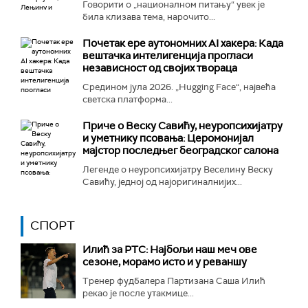
Говорити о „националном питању“ увек је
била клизава тема, нарочито...
Почетак ере аутономних AI хакера: Када
вештачка интелигенција прогласи
независност од својих твораца
Средином јула 2026. „Hugging Face“, највећа
светска платформа...
Приче о Веску Савићу, неуропсихијатру
и уметнику псовања: Церомонијал
мајстор последњег београдског салона
Легенде о неуропсихијатру Веселину Веску
Савићу, једној од најоригиналнијих...
СПОРТ
Илић за РТС: Најбољи наш меч ове
сезоне, морамо исто и у реваншу
Тренер фудбалера Партизана Саша Илић
рекао је после утакмице...