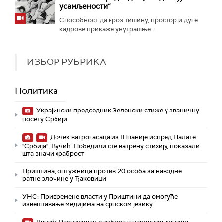
усамљености“
Способност да кроз тишину, простор и дуге
кадрове прикаже унутрашње...
ИЗБОР РУБРИКА
Политика
Украјински председник Зеленски стиже у званичну
посету Србији
Дочек ватрогасаца из Шпаније испред Палате
"Србија"; Вучић: Победили сте ватрену стихију, показали
шта значи храброст
Приштина, оптужница против 20 особа за наводне
ратне злочине у Ђаковици
УНС: Привремене власти у Приштини да омогуће
извештавање медијима на српском језику
Вучић: Расписивање избора у наредним данима