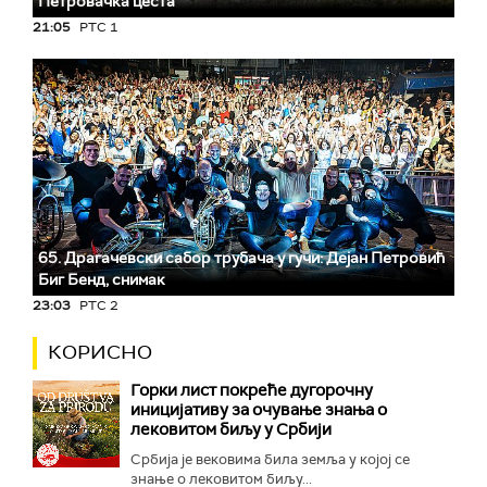
Петровачка цеста
21:05
РТС 1
65. Драгачевски сабор трубача у гучи: Дејан Петровић
Биг Бeнд, снимак
23:03
РТС 2
КОРИСНО
Горки лист покреће дугорочну
иницијативу за очување знања о
лековитом биљу у Србији
Србија је вековима била земља у којој се
знање о лековитом биљу...