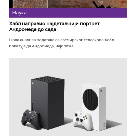
Наука
Хабл направио најдетаљнији портрет
Андромеде до сада
Нова анализа података са свемирског телескопа Хабл
показује да Андромеда, најближа...