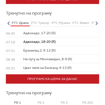
Тренутно на програму
етарац
РТС Драма
РТС Трезор
РТС Музика
РТС Живот
РТС Кла
Адвокадо, 17-20 (R)
06:45
Адвокадо, 18-20 (R)
07:18
Бранилац 2, 9-12 (R)
07:51
На путу за Монтевидео, 8-9 (R)
08:38
Цват липе на Балкану, 4-13 (R)
09:31
ПРОГРАМСКА ШЕМА ЗА ДАНАС
Тренутно на програму
РБ 1
РБ 2
РБ 3
РБ 202