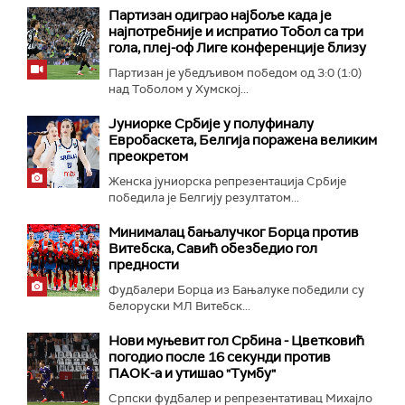
Партизан одиграо најбоље када је
најпотребније и испратио Тобол са три
гола, плеј-оф Лиге конференције близу
Партизан је убедљивом победом од 3:0 (1:0)
над Тоболом у Хумској...
Јуниорке Србије у полуфиналу
Евробаскета, Белгија поражена великим
преокретом
Женска јуниорска репрезентација Србије
победила је Белгију резултатом...
Минималац бањалучког Борца против
Витебска, Савић обезбедио гол
предности
Фудбалери Борца из Бањалуке победили су
белоруски МЛ Витебск...
Нови муњевит гол Србина - Цветковић
погодио после 16 секунди против
ПАОК-а и утишао "Тумбу"
Српски фудбалер и репрезентативац Михајло