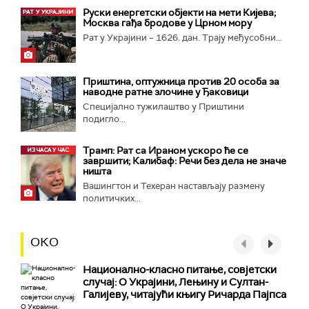
Руски енергетски објекти на мети Кијева;
Москва гађа бродове у Црном мору
Рат у Украјини – 1626. дан. Трају међусобни...
Приштина, оптужница против 20 особа за
наводне ратне злочине у Ђаковици
Специјално тужилаштво у Приштини
подигло...
Трамп: Рат са Ираном ускоро ће се
завршити; Калибаф: Речи без дела не значе
ништа
Вашингтон и Техеран настављају размену
политичких...
ОКО
Национално-класнo питање, совјетски
случај: О Украјини, Лењину и Султан-
Галијеву, читајући књигу Ричарда Пајпса