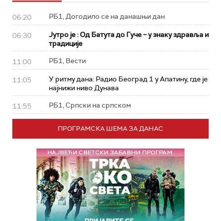
РБ1, Догодило се на данашњи дан
06:20
Јутро је : Од Батута до Гуче – у знаку здравља и
06:30
традиције
РБ1, Вести
11:00
У ритму дана: Радио Београд 1 у Апатину, где је
11:05
најнижи ниво Дунава
РБ1, Српски на српском
11:55
ПРОГРАМСКА ШЕМА ЗА ДАНАС