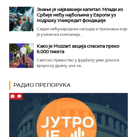
Знање је најважнији капитал: Млади из
Србије међу најбољима у Европи уз
подршку Уникредит фондације
Седам међународних награда и признања које
је ученичка компанија...
Како је Mozzart акција спасила преко
6.000 тикета
Светско првенство у фудбалу увек доноси
врхунску драму, али за...
РАДИО ПРЕПОРУКА