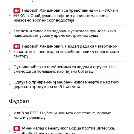
Ђедовић Хандановић са представницима НИС-а и
УНКС-а: Снабдевање нафтним дериватима веома
изазовно због ниског водостаја
Топлотни талас без падавина угрожава приносе, како
наводњавати усеве у време екстремних суша
Ђедовић Хандановић: Ђердап ради са четвртином
капацитета – неопходна посвећност свих у енергетском
сектору
Путниковићева о проблемима са водом и струјом: Не
смемо да се понашамо као пијани богаташ
Одлука о привременој забрани извоза нафте и нафтних
деривата продужена до 31. августа
Фудбал
Илић за РТС: Најбољи наш меч ове сезоне, морамо
исто и у реваншу
Минималац бањалучког Борца против Витебска,
Савић обезбедио гол предности