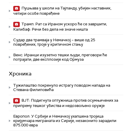
Пуцњава у школи на Тајланду, убијен наставник,
четири особе повређене
Трамп: Рат са Ираном ускоро ће се завршити;
Калибаф: Речи без дела не значе ништа
Судар два трамваја у Немачкој – више од 25
повређених, троје у критичном стању
Венс: Иранци изузетно тешки људи, преговори ће
потрајати; две експлозије код Ормуза
Хроника
Тужилаштво покренуло истрагу поводом напада на
Стевана Филиповића
ВЈТ: Подигнута оптужница против осумњичених за
припрему тешког убиства и недозвољено оружје
Европол: У Србији и Немачкој ухапшена тројица
кријумчара миграната из Сирије, незаконито зарадили
875.000 евра