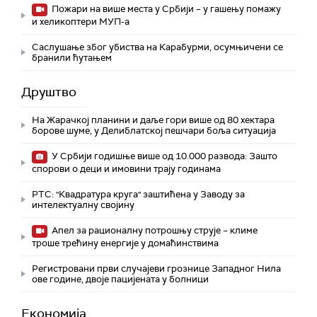
Пожари на више места у Србији – у гашењу помажу
и хеликоптери МУП-а
Саслушање због убиства на Карабурми, осумњичени се
бранили ћутањем
Друштво
На Жарачкој планини и даље гори више од 80 хектара
борове шуме, у Делиблатској пешчари боља ситуација
У Србији годишње више од 10.000 развода: Зашто
спорови о деци и имовини трају годинама
РТС: "Квадратура круга" заштићена у Заводу за
интелектуалну својину
Апел за рационалну потрошњу струје – климе
троше трећину енергије у домаћинствима
Регистровани први случајеви грознице Западног Нила
ове године, двоје пацијената у болници
Економија