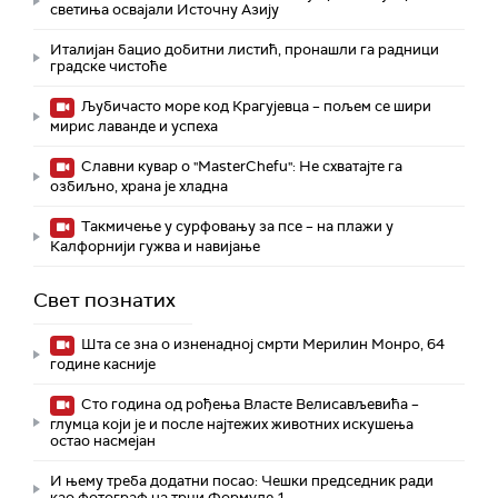
светиња освајали Источну Азију
Италијан бацио добитни листић, пронашли га радници
градске чистоће
Љубичасто море код Крагујевца – пољем се шири
мирис лаванде и успеха
Славни кувар о "MasterChefu": Не схватајте га
озбиљно, храна је хладна
Такмичење у сурфовању за псе – на плажи у
Калфорнији гужва и навијање
Свет познатих
Шта се зна о изненадној смрти Мерилин Монро, 64
године касније
Сто година од рођења Власте Велисављевића –
глумца који је и после најтежих животних искушења
остао насмејан
И њему треба додатни посао: Чешки председник ради
као фотограф на трци Формуле 1