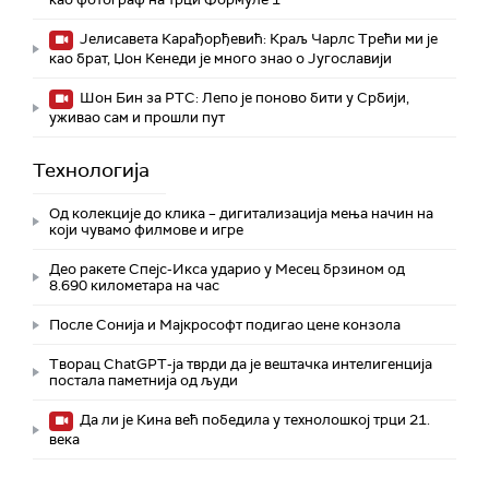
Јелисавета Карађорђевић: Краљ Чарлс Трећи ми је
као брат, Џон Кенеди је много знао о Југославији
Шон Бин за РТС: Лепо је поново бити у Србији,
уживао сам и прошли пут
Технологијa
Од колекције до клика – дигитализација мења начин на
који чувамо филмове и игре
Део ракете Спејс-Икса ударио у Месец брзином од
8.690 километара на час
После Сонија и Мајкрософт подигао цене конзола
Творац ChatGPT-ја тврди да је вештачка интелигенција
постала паметнија од људи
Да ли је Кина већ победила у технолошкој трци 21.
века