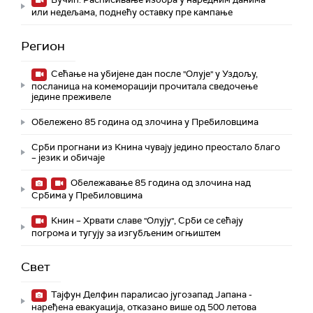
или недељама, поднећу оставку пре кампање
Регион
Сећање на убијене дан после "Олује" у Уздољу,
посланица на комеморацији прочитала сведочење
једине преживеле
Обележено 85 година од злочина у Пребиловцима
Срби прогнани из Книна чувају једино преостало благо
– језик и обичаје
Обележавање 85 година од злочина над
Србима у Пребиловцима
Книн – Хрвати славе "Олују", Срби се сећају
погрома и тугују за изгубљеним огњиштем
Свет
Тајфун Делфин паралисао југозапад Јапана -
наређена евакуација, отказано више од 500 летова