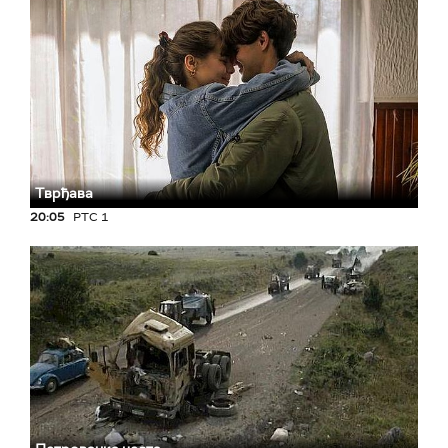
Тврђава
20:05
РТС 1