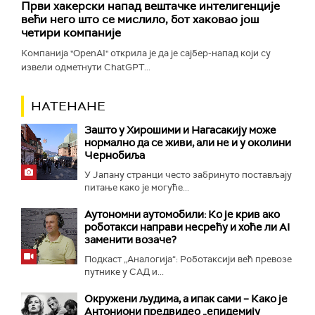
Први хакерски напад вештачке интелигенције
већи него што се мислило, бот хаковао још
четири компаније
Компанија "OpenAI" открила је да је сајбер-напад који су
извели одметнути ChatGPT...
НАТЕНАНЕ
Зашто у Хирошими и Нагасакију може
нормално да се живи, али не и у околини
Чернобиља
У Јапану странци често забринуто постављају
питање како је могуће...
Аутономни аутомобили: Ко је крив ако
роботакси направи несрећу и хоће ли AI
заменити возаче?
Подкаст „Аналогија“: Роботаксији већ превозе
путнике у САД и...
Окружени људима, а ипак сами – Како је
Антониони предвидео „епидемију