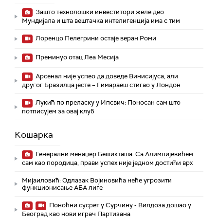
Зашто технолошки инвеститори желе део
Мундијала и шта вештачка интелигенција има с тим
Лоренцо Пелегрини остаје веран Роми
Преминуо отац Леа Месија
Арсенал није успео да доведе Винисијуса, али
другог Бразилца јесте – Гимараеш стигао у Лондон
Лукић по преласку у Ипсвич: Поносан сам што
потписујем за овај клуб
Кошарка
Генерални менаџер Бешикташа: Са Алимпијевићем
сам као породица, прави успех није једном достићи врх
Мијаиловић: Одлазак Војиновића неће угрозити
функционисање АБА лиге
Поноћни сусрет у Сурчину - Вилдоза дошао у
Београд као нови играч Партизана