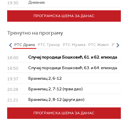
Дневник
19:30
ПРОГРАМСКА ШЕМА ЗА ДАНАС
Тренутно на програму
етарац
РТС Драма
РТС Трезор
РТС Музика
РТС Живот
РТС Кла
Случај породице Бошковић, 61. и 62. епизода
18:00
Случај породице Бошковић, 63. и 64. епизода
18:50
Бранилац 2, 6-12
19:37
Бранилац 2, 7-12 (први део)
20:28
Бранилац 2, 8-12 (други део)
21:21
ПРОГРАМСКА ШЕМА ЗА ДАНАС