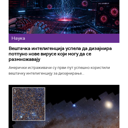
Наука
Вештачка интелигенција успела да дизајнира
потпуно нове вирусе који могу да се
размножавају
Амерички истраживачи су први пут успешно користили
вештачку интелигенцију за дизајнирање...