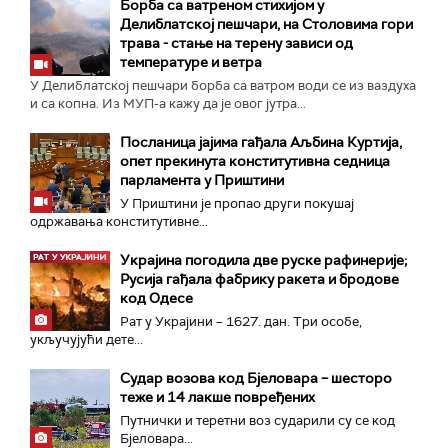
Борба са ватреном стихијом у
Делиблатској пешчари, на Столовима гори
трава - стање на терену зависи од
температуре и ветра
У Делиблатској пешчари борба са ватром води се из ваздуха
и са копна. Из МУП-а кажу да је овог јутра...
Посланица јајима гађала Аљбина Куртија,
опет прекинута конститутивна седница
парламента у Приштини
У Приштини је пропао други покушај
одржавања конститутивне...
Украјина погодила две руске рафинерије;
Русија гађала фабрику ракета и бродове
код Одесе
Рат у Украјини – 1627. дан. Три особе,
укључујући дете...
Судар возова код Бјеловара – шесторо
теже и 14 лакше повређених
Путнички и теретни воз сударили су се код
Бјеловара...