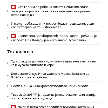
Сто година од рођења Власте Велисављевића –
глумца који је и после најтежих животних искушења
остао насмејан
И њему треба додатни посао: Чешки председник ради
као фотограф на трци Формуле 1
Јелисавета Карађорђевић: Краљ Чарлс Трећи ми је
као брат, Џон Кенеди је много знао о Југославији
Технологијa
Од колекције до клика – дигитализација мења начин на
који чувамо филмове и игре
Део ракете Спејс-Икса ударио у Месец брзином од
8.690 километара на час
После Сонија и Мајкрософт подигао цене конзола
Творац ChatGPT-ја тврди да је вештачка интелигенција
постала паметнија од људи
Да ли је Кина већ победила у технолошкој трци 21.