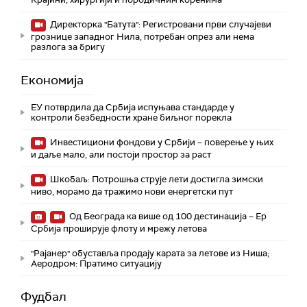
Директорка "Батута": Регистровани први случајеви
грознице западног Нила, потребан опрез али нема
разлога за бригу
Економија
ЕУ потврдила да Србија испуњава стандарде у
контроли безбедности хране биљног порекла
Инвестициони фондови у Србији – поверење у њих
и даље мало, али постоји простор за раст
Шкобаљ: Потрошња струје лети достигла зимски
ниво, морамо да тражимо нови енергетски пут
Од Београда ка више од 100 дестинација – Ер
Србија проширује флоту и мрежу летова
"Рајанер" обуставља продају карата за летове из Ниша;
Аеродром: Пратимо ситуацију
Фудбал