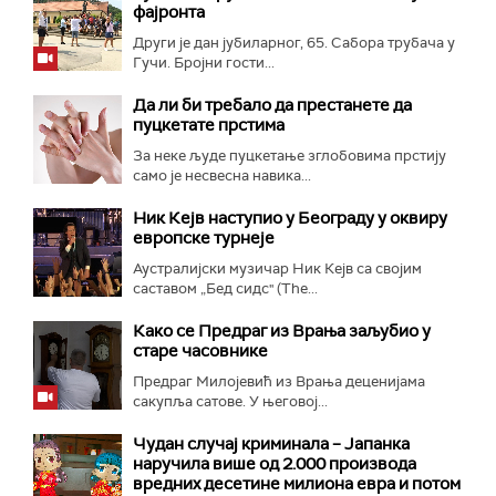
фајронта
Други је дан јубиларног, 65. Сабора трубача у
Гучи. Бројни гости...
Да ли би требало да престанете да
пуцкетате прстима
За неке људе пуцкетање зглобовима прстију
само је несвесна навика...
Ник Кејв наступио у Београду у оквиру
европске турнеје
Аустралијски музичар Ник Кејв са својим
саставом „Бед сидс" (The...
Како се Предраг из Врања заљубио у
старе часовнике
Предраг Милојевић из Врања деценијама
сакупља сатове. У његовој...
Чудан случај криминала – Јапанка
наручила више од 2.000 производа
вредних десетине милиона евра и потом