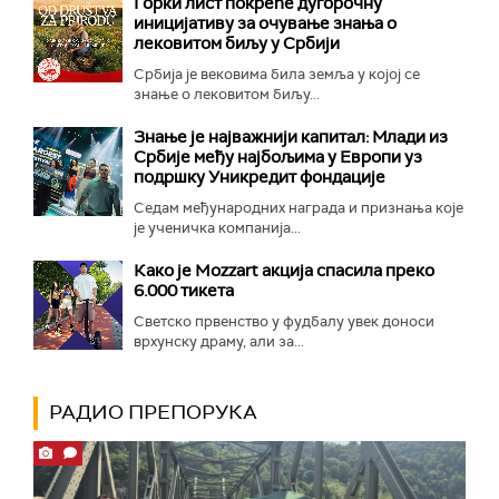
Горки лист покреће дугорочну
иницијативу за очување знања о
лековитом биљу у Србији
Србија је вековима била земља у којој се
знање о лековитом биљу...
Знање је најважнији капитал: Млади из
Србије међу најбољима у Европи уз
подршку Уникредит фондације
Седам међународних награда и признања које
је ученичка компанија...
Како је Mozzart акција спасила преко
6.000 тикета
Светско првенство у фудбалу увек доноси
врхунску драму, али за...
РАДИО ПРЕПОРУКА