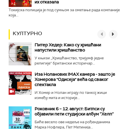
их отказала
Токијска полиција је под сумњом за ометање рада компаније
која...
КУЛТУРНО
Питер Хедер: Како су хришћани
напустили хришћанство
У књизи „Хришћанство, тријумф једне
религије“ британски историчар...
Иза Ноланових IMAX камера - зашто је
Хомерова "Одисеја" већа од сваког
спектакла
И Хомер и Нолан играју по танкој жици
између мита и историје...
Роковник 6 – 12. август: Битлси су
објавили пети студијски албум ”Хелп”
Биће весело ове недеље на рођенданима
Марка Нофлера, Пет Метинија...