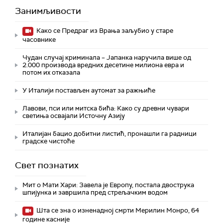
Занимљивости
Како се Предраг из Врања заљубио у старе
часовнике
Чудан случај криминала – Јапанка наручила више од
2.000 производа вредних десетине милиона евра и
потом их отказала
У Италији постављен аутомат за ражњиће
Лавови, пси или митска бића: Како су древни чувари
светиња освајали Источну Азију
Италијан бацио добитни листић, пронашли га радници
градске чистоће
Свет познатих
Мит о Мати Хари: Завела је Европу, постала двострука
шпијунка и завршила пред стрељачким водом
Шта се зна о изненадној смрти Мерилин Монро, 64
године касније