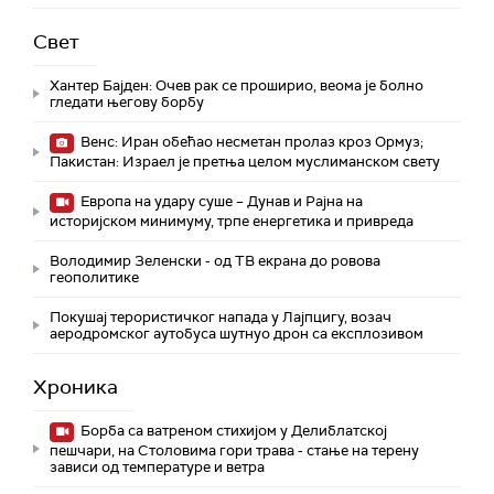
Свет
Хантер Бајден: Очев рак се проширио, веома је болно
гледати његову борбу
Венс: Иран обећао несметан пролаз кроз Ормуз;
Пакистан: Израел је претња целом муслиманском свету
Европа на удару суше – Дунав и Рајна на
историјском минимуму, трпе енергетика и привреда
Володимир Зеленски - од ТВ екрана до ровова
геополитике
Покушај терористичког напада у Лајпцигу, возач
аеродромског аутобуса шутнуо дрон са експлозивом
Хроника
Борба са ватреном стихијом у Делиблатској
пешчари, на Столовима гори трава - стање на терену
зависи од температуре и ветра