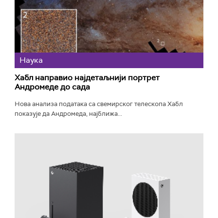
Наука
Хабл направио најдетаљнији портрет
Андромеде до сада
Нова анализа података са свемирског телескопа Хабл
показује да Андромеда, најближа...