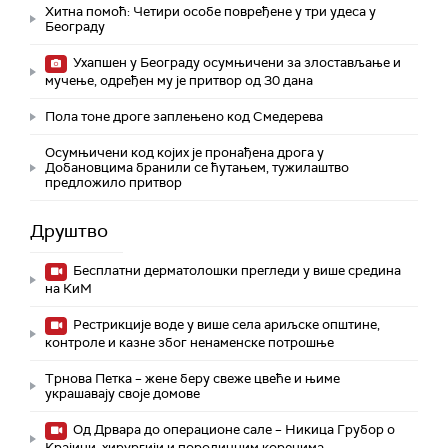
Хитна помоћ: Четири особе повређене у три удеса у
Београду
Ухапшен у Београду осумњичени за злостављање и
мучење, одређен му је притвор од 30 дана
Пола тоне дроге заплењено код Смедерева
Осумњичени код којих је пронађена дрога у
Добановцима бранили се ћутањем, тужилаштво
предложило притвор
Друштво
Бесплатни дерматолошки прегледи у више средина
на КиМ
Рестрикције воде у више села ариљске општине,
контроле и казне због ненаменске потрошње
Трнова Петка – жене беру свеже цвеће и њиме
украшавају своје домове
Од Дрвара до операционе сале – Никица Грубор о
Крајини, хирургији и породичним коренима