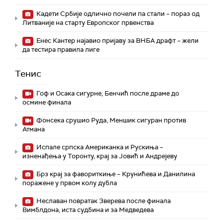
Кадети Србије одлично почели па стали – пораз од
Литваније на старту Европског првенства
Енес Кантер најавио пријаву за ВНБА драфт – жели
да тестира правила лиге
Тенис
Гоф и Осака сигурне, Бенчић после драме до
осмине финала
Фонсека срушио Руда, Меншик сигуран против
Атмана
Испале српска Американка и Рускиња –
изненађења у Торонту, крај за Јовић и Андрејеву
Брз крај за фавориткиње – Крунићева и Данилина
поражене у првом колу дубла
Неславан повратак Зверева после финала
Вимблдона, иста судбина и за Медведева