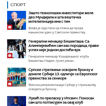
СПОРТ
Зашто технолошки инвеститори желе
део Мундијала и шта вештачка
интелигенција има с тим
Фифа је одустала од плана да прода
мањински удео у Светском првенству...
Генерални менаџер Бешикташа: Са
Алимпијевићем сам као породица, прави
успех није једном достићи врх
Генерални менаџер Кошаркашког клуба
Бешикташ Недим Јучел рекао...
Српске стрелкиње освојиле бронзу и
донеле Србији 13. одличје са Европског
првенства за сениоре
Женска репрезентација Србије у стрељаштву
освојила је бронзу...
Лукић по преласку у Ипсвич: Поносан
сам што потписујем за овај клуб