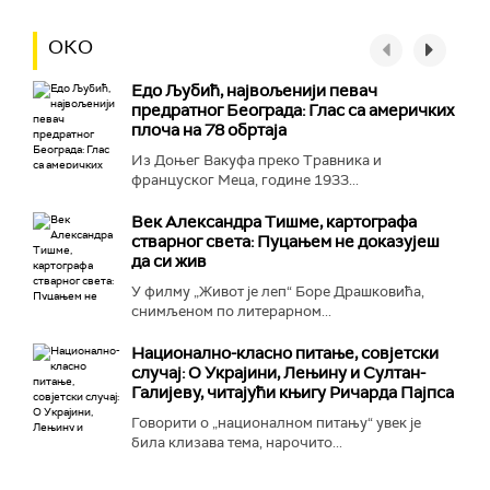
ОКО
Едо Љубић, највољенији певач
предратног Београда: Глас са америчких
плоча на 78 обртаја
Из Доњег Вакуфа преко Травника и
француског Меца, године 1933...
Век Александра Тишме, картографа
стварног света: Пуцањем не доказујеш
да си жив
У филму „Живот је леп“ Боре Драшковића,
снимљеном по литерарном...
Национално-класнo питање, совјетски
случај: О Украјини, Лењину и Султан-
Галијеву, читајући књигу Ричарда Пајпса
Говорити о „националном питању“ увек је
била клизава тема, нарочито...