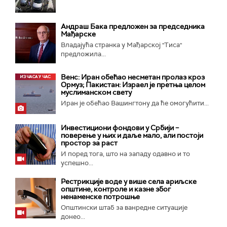
Андраш Бакa предложен за председника
Мађарске
Владајућа странка у Мађарској "Тиса"
предложила...
Венс: Иран обећао несметан пролаз кроз
Ормуз; Пакистан: Израел је претња целом
муслиманском свету
Иран је обећао Вашингтону да ће омогућити...
Инвестициони фондови у Србији –
поверење у њих и даље мало, али постоји
простор за раст
И поред тога, што на западу одавно и то
успешно...
Рестрикције воде у више села ариљске
општине, контроле и казне због
ненаменске потрошње
Општински штаб за ванредне ситуације
донео...