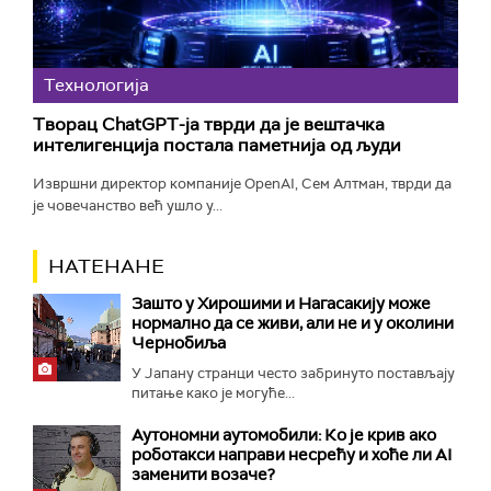
Технологијa
Творац ChatGPT-ја тврди да је вештачка
интелигенција постала паметнија од људи
Извршни директор компаније OpenAI, Сем Алтман, тврди да
је човечанство већ ушло у...
НАТЕНАНЕ
Зашто у Хирошими и Нагасакију може
нормално да се живи, али не и у околини
Чернобиља
У Јапану странци често забринуто постављају
питање како је могуће...
Аутономни аутомобили: Ко је крив ако
роботакси направи несрећу и хоће ли AI
заменити возаче?