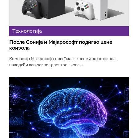
Технологијa
После Сонија и Мајкрософт подигао цене
конзола
Компанија Мајкрософт повећала је цене Xbox конзола,
наводећи као разлог раст трошкова...