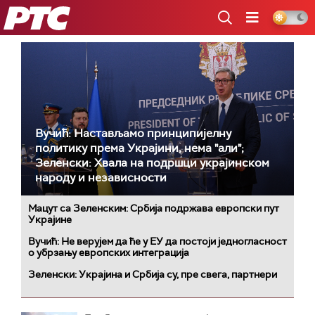
РТС
Вучић: Настављамо принципијелну
политику према Украјини, нема "али";
Зеленски: Хвала на подршци украјинском
народу и независности
Мацут са Зеленским: Србија подржава европски пут
Украјине
Вучић: Не верујем да ће у ЕУ да постоји једногласност
о убрзању европских интеграција
Зеленски: Украјина и Србија су, пре свега, партнери