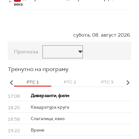
века
субота, 08. август 2026.
Прогноза
Тренутно на програму
HD
РТС 1
РТС 2
РТС 3
Р
Диверзанти, филм
17:08
Квадратура круга
18:25
Слагалица, квиз
18:58
Време
19:22