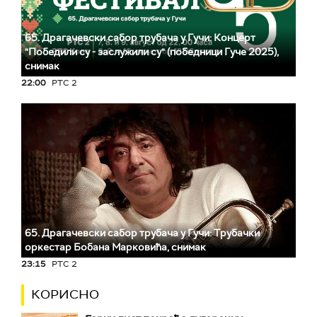
65. Драгачевски сабор трубача у Гучи: Концерт
"Победили су - заслужили су" (победници Гуче 2025),
снимак
22:00
РТС 2
65. Драгачевски сабор трубача у Гучи: Трубачки
оркестар Бобана Марковића, снимак
23:15
РТС 2
КОРИСНО