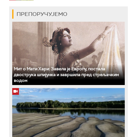
ПРЕПОРУЧУЈЕМО
Мит о Мати Хари: Завела је Европу, постала
двострука шпијунка и завршила пред стрељачким
водом