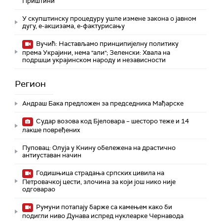
Приштини
У скупштинску процедуру ушле измене закона о јавном
дугу, е-акцизама, е-фактурисању
Вучић: Настављамо принципијелну политику
према Украјини, нема "али"; Зеленски: Хвала на
подршци украјинском народу и независности
Регион
Андраш Бакa предложен за председника Мађарске
Судар возова код Бјеловара – шесторо теже и 14
лакше повређених
Пуповац: Олуја у Книну обележена на драстично
антиуставан начин
Годишњица страдања српских цивила на
Петровачкој цести, злочина за који још нико није
одговарао
Румуни потапају барже са камењем како би
подигли ниво Дунава испред нуклеарке Чернавода