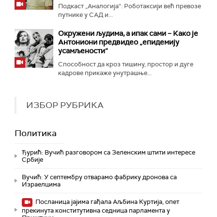
Подкаст „Аналогија“: Роботаксији већ превозе
путнике у САД и...
Окружени људима, а ипак сами – Како је
Антониони предвидео „епидемију
усамљености“
Способност да кроз тишину, простор и дуге
кадрове прикаже унутрашње...
ИЗБОР РУБРИКА
Политика
Ђурић: Вучић разговором са Зеленским штити интересе
Србије
Вучић: У септембру отварамо фабрику дронова са
Израелцима
Посланица јајима гађала Аљбина Куртија, опет
прекинута конститутивна седница парламента у