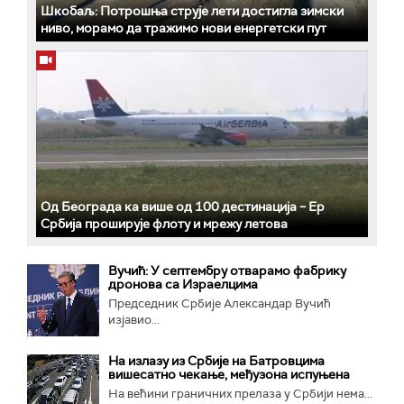
Шкобаљ: Потрошња струје лети достигла зимски
ниво, морамо да тражимо нови енергетски пут
Од Београда ка више од 100 дестинација – Ер
Србија проширује флоту и мрежу летова
Вучић: У септембру отварамо фабрику
дронова са Израелцима
Председник Србије Александар Вучић
изјавио...
На излазу из Србије на Батровцима
вишесатно чекање, међузона испуњена
На већини граничних прелаза у Србији нема...