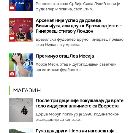
Репрезентативац Србије Саша Лукић нови је
фудбалер Ипсвича, саопштио...
Арсенал није успео да доведе
Винисијуса, али другог Бразилца јесте –
Гимараеш стигао у Лондон
Бразилски фудбалер Бруно Гимараеш прешао
је из Њукасла у Арсенал...
Преминуо отац Леа Месија
Хорхе Меси, отац и дугогодишњи саветник
аргентинске фудбалске...
МАГАЗИН
После три деценије покушавају да врате
тело индијског алпинисте са Евереста
Дорџе Моруп погинуо је 1996. године током
експедиције са кинеске...
Гуча дан други: Нема ни наговештаја