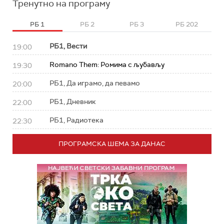
Тренутно на програму
РБ 1
РБ 2
РБ 3
РБ 202
РБ1, Вести
19:00
Romano Them: Ромима с љубављу
19:30
РБ1, Да играмо, да певамо
20:00
РБ1, Дневник
22:00
РБ1, Радиотека
22:30
ПРОГРАМСКА ШЕМА ЗА ДАНАС