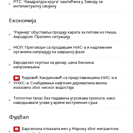
РТС: "Квадратура круга" заштићена у Заводу за
интелектуалну својину
Економија
"Рајанер" обуставља продају карата за летове из Ниша;
Аеродром: Пратимо ситуацију
МОЛ: Преговори са продавцем НИС-а и надлежним
органима напредују ка завршној фази
Евродизел скупљи за динар, цена бензина
непромењена
Ђедовић Хандановић са представницима НИС-а и
УНКС-а: Снабдевање нафтним дериватима веома
изазовно због ниског водостаја
Топлотни талас без падавина угрожава приносе, како
наводњавати усеве у време екстремних суша
Фудбал
Барселона отказала меч у Мароку због мигрантске