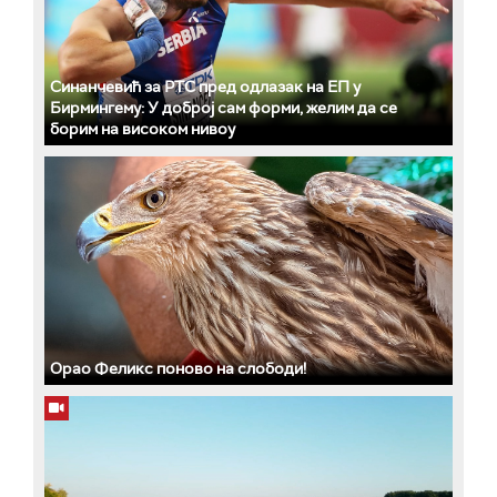
Синанчевић за РТС пред одлазак на ЕП у
Бирмингему: У доброј сам форми, желим да се
борим на високом нивоу
Орао Феликс поново на слободи!