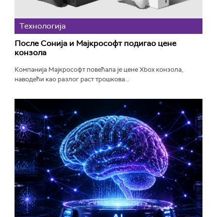
Технологијa
После Сонија и Мајкрософт подигао цене
конзола
Компанија Мајкрософт повећала је цене Xbox конзола,
наводећи као разлог раст трошкова...