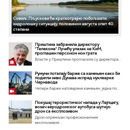
Совиљ: Пљускови ће краткотрајно побољшати
хидролошку ситуацију; половином августа опет 40
степени
Приштина забранила директору
"Телекома" Лучићу улазак на КиМ,
проглашен персоном нон грата
Власти у Приштини прогласиле су директора...
Румуни потапају барже са камењем како би
подигли ниво Дунава испред нуклеарке
Чернавода
Четири барже натоварене камењен, једна по...
Покушај терористичког напада у Лајпцигу,
возач аеродромског аутобуса шутнуо
дрон са експлозивом
Дрон опремљен професионалним
експлозивом...