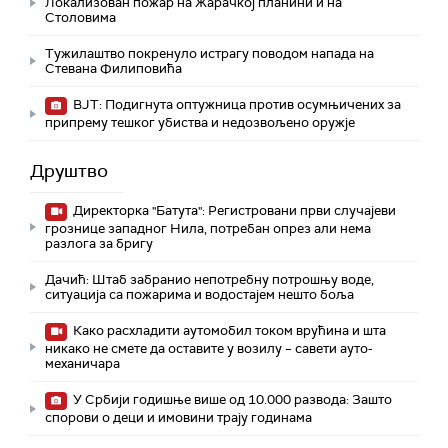
Локализован пожар на Жарачкој планини и на
Столовима
Тужилаштво покренуло истрагу поводом напада на
Стевана Филиповића
ВЈТ: Подигнута оптужница против осумњичених за
припрему тешког убиства и недозвољено оружје
Друштво
Директорка "Батута": Регистровани први случајеви
грознице западног Нила, потребан опрез али нема
разлога за бригу
Дачић: Штаб забранио непотребну потрошњу воде,
ситуација са пожарима и водостајем нешто боља
Како расхладити аутомобил током врућина и шта
никако не смете да оставите у возилу – савети ауто-
механичара
У Србији годишње више од 10.000 развода: Зашто
спорови о деци и имовини трају годинама