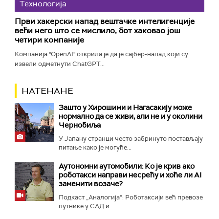
Технологијa
Први хакерски напад вештачке интелигенције
већи него што се мислило, бот хаковао још
четири компаније
Компанија "OpenAI" открила је да је сајбер-напад који су
извели одметнути ChatGPT...
НАТЕНАНЕ
Зашто у Хирошими и Нагасакију може
нормално да се живи, али не и у околини
Чернобиља
У Јапану странци често забринуто постављају
питање како је могуће...
Аутономни аутомобили: Ко је крив ако
роботакси направи несрећу и хоће ли AI
заменити возаче?
Подкаст „Аналогија“: Роботаксији већ превозе
путнике у САД и...