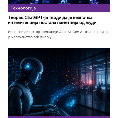
Технологијa
Творац ChatGPT-ја тврди да је вештачка
интелигенција постала паметнија од људи
Извршни директор компаније OpenAI, Сем Алтман, тврди да
је човечанство већ ушло у...