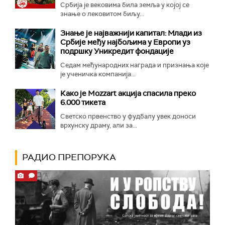
Србија је вековима била земља у којој се
знање о лековитом биљу...
Знање је најважнији капитал: Млади из
Србије међу најбољима у Европи уз
подршку Уникредит фондације
Седам међународних награда и признања које
је ученичка компанија...
Како је Mozzart акција спасила преко
6.000 тикета
Светско првенство у фудбалу увек доноси
врхунску драму, али за...
РАДИО ПРЕПОРУКА