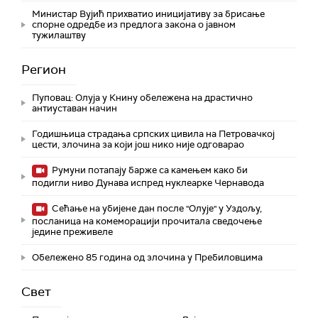
Министар Вујић прихватио иницијативу за брисање
спорне одредбе из предлога закона o јавном
тужилаштву
Регион
Пуповац: Олуја у Книну обележена на драстично
антиуставан начин
Годишњица страдања српских цивила на Петровачкој
цести, злочина за који још нико није одговарао
Румуни потапају барже са камењем како би
подигли ниво Дунава испред нуклеарке Чернавода
Сећање на убијене дан после "Олује" у Уздољу,
посланица на комеморацији прочитала сведочење
једине преживеле
Обележено 85 година од злочина у Пребиловцима
Свет