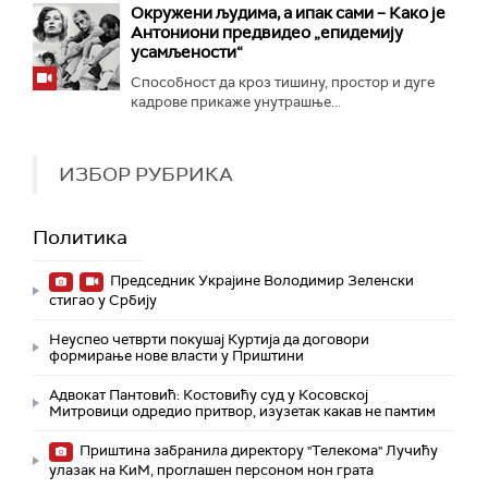
Окружени људима, а ипак сами – Како је
Антониони предвидео „епидемију
усамљености“
Способност да кроз тишину, простор и дуге
кадрове прикаже унутрашње...
ИЗБОР РУБРИКА
Политика
Председник Украјине Володимир Зеленски
стигао у Србију
Неуспео четврти покушај Куртија да договори
формирање нове власти у Приштини
Адвокат Пантовић: Костовићу суд у Косовској
Митровици одредио притвор, изузетак какав не памтим
Приштина забранила директору "Телекома" Лучићу
улазак на КиМ, проглашен персоном нон грата