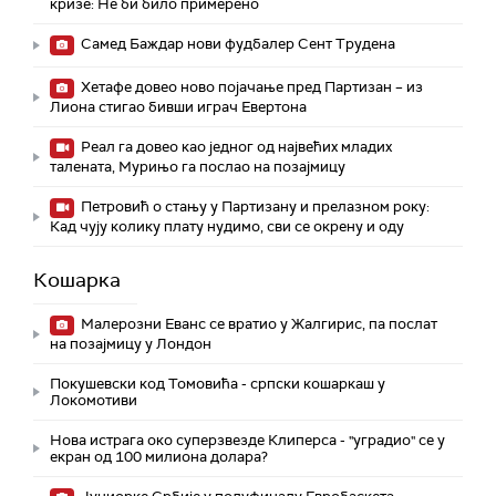
кризе: Не би било примерено
Самед Баждар нови фудбалер Сент Трудена
Хетафе довео ново појачање пред Партизан – из
Лиона стигао бивши играч Евертона
Реал га довео као једног од највећих младих
талената, Мурињо га послао на позајмицу
Петровић о стању у Партизану и прелазном року:
Кад чују колику плату нудимо, сви се окрену и оду
Кошарка
Малерозни Еванс се вратио у Жалгирис, па послат
на позајмицу у Лондон
Покушевски код Томовића - српски кошаркаш у
Локомотиви
Нова истрага око суперзвезде Клиперса - "уградио" се у
екран од 100 милиона долара?