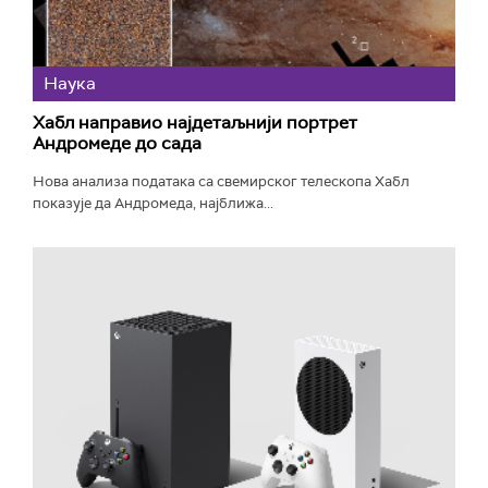
Наука
Хабл направио најдетаљнији портрет
Андромеде до сада
Нова анализа података са свемирског телескопа Хабл
показује да Андромеда, најближа...