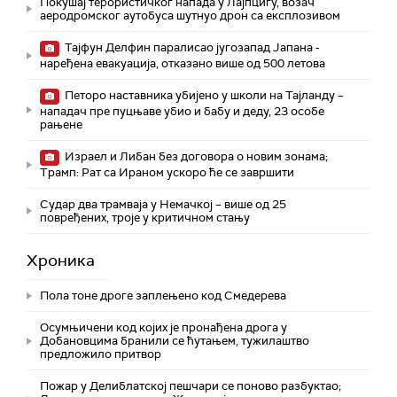
Покушај терористичког напада у Лајпцигу, возач
аеродромског аутобуса шутнуо дрон са експлозивом
Тајфун Делфин паралисао југозапад Јапана -
наређена евакуација, отказано више од 500 летова
Петоро наставника убијено у школи на Тајланду –
нападач пре пуцњаве убио и бабу и деду, 23 особе
рањене
Израел и Либан без договора о новим зонама;
Трамп: Рат са Ираном ускоро ће се завршити
Судар два трамваја у Немачкој – више од 25
повређених, троје у критичном стању
Хроника
Пола тоне дроге заплењено код Смедерева
Осумњичени код којих је пронађена дрога у
Добановцима бранили се ћутањем, тужилаштво
предложило притвор
Пожар у Делиблатској пешчари се поново разбуктао;