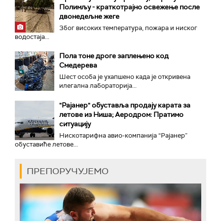
Полимљу - краткотрајно освежење после
двонедељне жеге
Због високих температура, пожара и ниског
водостаја...
Пола тоне дроге заплењено код
Смедерева
Шест особа је ухапшено када је откривена
илегална лабораторија...
"Рајанер" обуставља продају карата за
летове из Ниша; Аеродром: Пратимо
ситуацију
Нискотарифна авио-компанија “Рајанер”
обуставиће летове...
ПРЕПОРУЧУЈЕМО