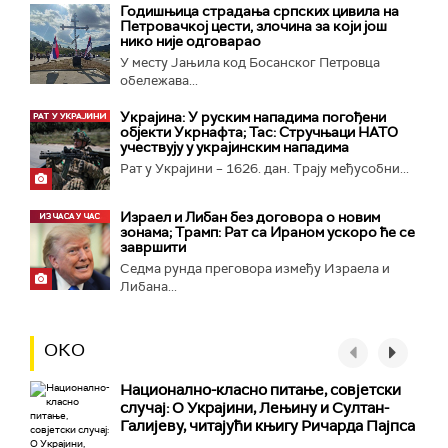
Годишњица страдања српских цивила на
Петровачкој цести, злочина за који још
нико није одговарао
У месту Јањила код Босанског Петровца
обележава...
Украјина: У руским нападима погођени
објекти Укрнафта; Тас: Стручњаци НАТО
учествују у украјинским нападима
Рат у Украјини – 1626. дан. Трају међусобни...
Израел и Либан без договора о новим
зонама; Трамп: Рат са Ираном ускоро ће се
завршити
Седма рунда преговора између Израела и
Либана...
ОКО
Национално-класнo питање, совјетски
случај: О Украјини, Лењину и Султан-
Галијеву, читајући књигу Ричарда Пајпса