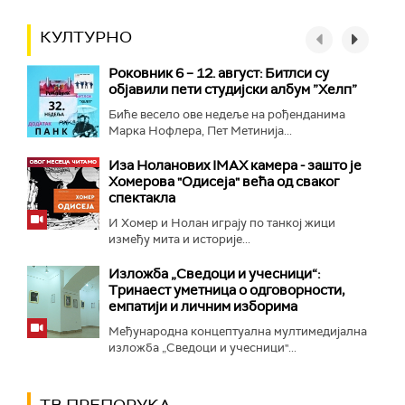
КУЛТУРНО
Роковник 6 – 12. август: Битлси су
објавили пети студијски албум ”Хелп”
Биће весело ове недеље на рођенданима
Марка Нофлера, Пет Метинија...
Иза Ноланових IMAX камера - зашто је
Хомерова "Одисеја" већа од сваког
спектакла
И Хомер и Нолан играју по танкој жици
између мита и историје...
Изложба „Сведоци и учесници“:
Тринаест уметница о одговорности,
емпатији и личним изборима
Међународна концептуална мултимедијална
изложба „Сведоци и учесници"...