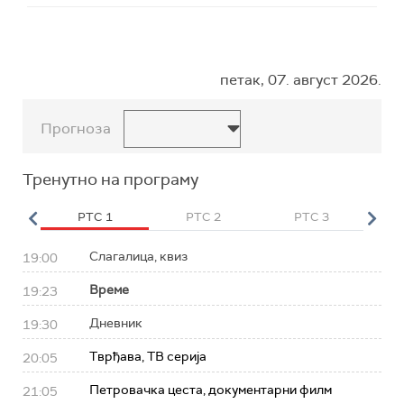
петак, 07. август 2026.
Прогноза
Тренутно на програму
HD
РТС 1
РТС 2
РТС 3
Р
Слагалица, квиз
19:00
Време
19:23
Дневник
19:30
Тврђава, ТВ серија
20:05
Петровачка цеста, документарни филм
21:05