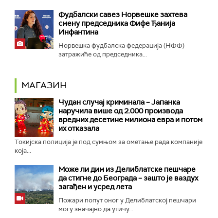
Фудбалски савез Норвешке захтева
смену председника Фифе Ђанија
Инфантина
Норвешка фудбалска федерација (НФФ)
затражиће од председника...
МАГАЗИН
Чудан случај криминала – Јапанка
наручила више од 2.000 производа
вредних десетине милиона евра и потом
их отказала
Токијска полиција је под сумњом за ометање рада компаније
која...
Може ли дим из Делиблатске пешчаре
да стигне до Београда – зашто је ваздух
загађен и усред лета
Пожари попут оног у Делиблатској пешчари
могу значајно да утичу...