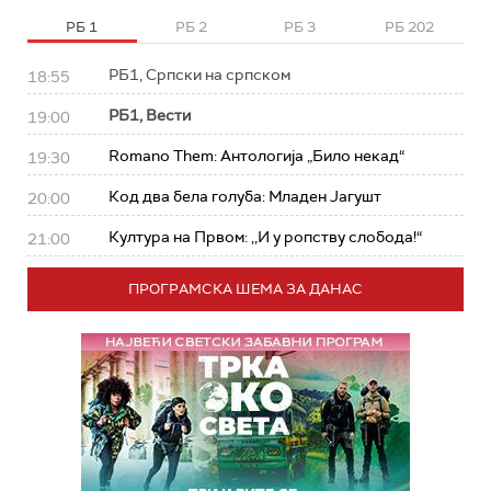
РБ 1
РБ 2
РБ 3
РБ 202
РБ1, Српски на српском
18:55
РБ1, Вести
19:00
Romano Them: Антологија „Било некад“
19:30
Код два бела голуба: Младен Јагушт
20:00
Култура на Првом: ,,И у ропству слобода!“
21:00
ПРОГРАМСКА ШЕМА ЗА ДАНАС