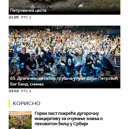
Петровачка цеста
21:05
РТС 1
65. Драгачевски сабор трубача у гучи: Дејан Петровић
Биг Бeнд, снимак
23:03
РТС 2
КОРИСНО
Горки лист покреће дугорочну
иницијативу за очување знања о
лековитом биљу у Србији