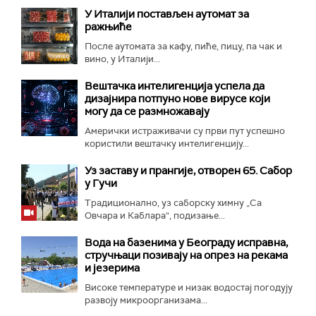
У Италији постављен аутомат за
ражњиће
После аутомата за кафу, пиће, пицу, па чак и
вино, у Италији...
Вештачка интелигенција успела да
дизајнира потпуно нове вирусе који
могу да се размножавају
Амерички истраживачи су први пут успешно
користили вештачку интелигенцију...
Уз заставу и прангије, отворен 65. Сабор
у Гучи
Традиционално, уз саборску химну „Са
Овчара и Каблара“, подизање...
Вода на базенима у Београду исправна,
стручњаци позивају на опрез на рекама
и језерима
Високе температуре и низак водостај погодују
развоју микроорганизама...