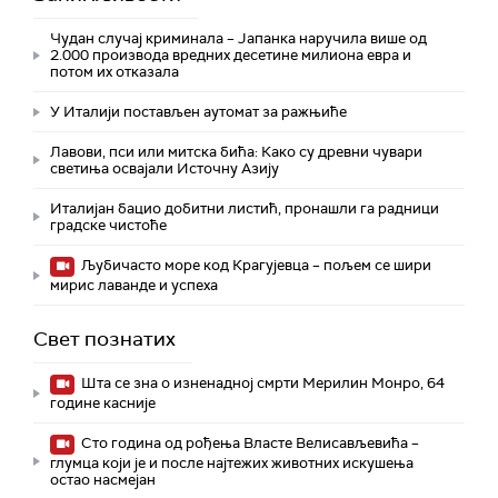
Чудан случај криминала – Јапанка наручила више од
2.000 производа вредних десетине милиона евра и
потом их отказала
У Италији постављен аутомат за ражњиће
Лавови, пси или митска бића: Како су древни чувари
светиња освајали Источну Азију
Италијан бацио добитни листић, пронашли га радници
градске чистоће
Љубичасто море код Крагујевца – пољем се шири
мирис лаванде и успеха
Свет познатих
Шта се зна о изненадној смрти Мерилин Монро, 64
године касније
Сто година од рођења Власте Велисављевића –
глумца који је и после најтежих животних искушења
остао насмејан