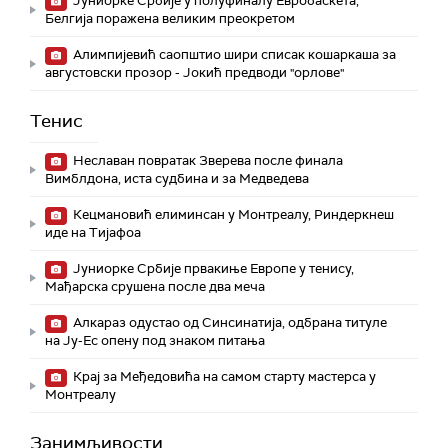
Јуниорке Србије у полуфиналу Евробаскета,
Белгија поражена великим преокретом
Алимпијевић саопштио шири списак кошаркаша за
августовски прозор - Јокић предводи "орлове"
Тенис
Неславан повратак Зверева после финала
Вимблдона, иста судбина и за Медведева
Кецмановић елиминсан у Монтреалу, Риндеркнеш
иде на Тијафоа
Јуниорке Србије првакиње Европе у тенису,
Мађарска срушена после два меча
Алкараз одустао од Синсинатија, одбрана титуле
на Ју-Ес опену под знаком питања
Крај за Међедовића на самом старту мастерса у
Монтреалу
Занимљивости