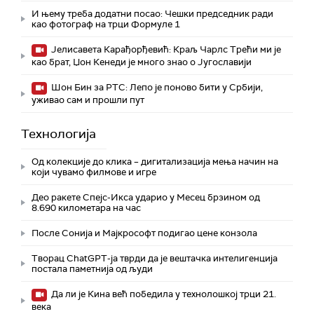
И њему треба додатни посао: Чешки председник ради
као фотограф на трци Формуле 1
Јелисавета Карађорђевић: Краљ Чарлс Трећи ми је
као брат, Џон Кенеди је много знао о Југославији
Шон Бин за РТС: Лепо је поново бити у Србији,
уживао сам и прошли пут
Технологијa
Од колекције до клика – дигитализација мења начин на
који чувамо филмове и игре
Део ракете Спејс-Икса ударио у Месец брзином од
8.690 километара на час
После Сонија и Мајкрософт подигао цене конзола
Творац ChatGPT-ја тврди да је вештачка интелигенција
постала паметнија од људи
Да ли је Кина већ победила у технолошкој трци 21.
века