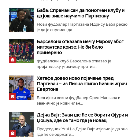
Баба: Спреман сам да помогнем клубу и
да још више научим о Партизану
Нови фудбалер Партизана Идрису Баба рекао
је да је спреман да...
Барселона отказала меч у Мароку због
мигрантске кризе: Не би било
примерено
Фудбалски клуб Барселона отказао је
пријатељску утакмицу против...
Хетафе довео ново појачање пред
Партизан – из Лиона стигао бивши играч
Евертона
Белгијски везни фудбалер Орел Мангала и
званично је нови члан...
Дејна Вајт: Знам где ће се борити Фјури и
Џошуа, иде се тамо где је новац
Председник УФЦ-а Дејна Вајт изјавио је да зна
где ће се одржати...