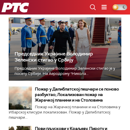
РТС
Председник Украјине Володимир
Зеленски стигао у Србију
Председник Украјине Володимир Зеленски стигао је у
посету Србији. На Аеродрому "Никола...
Пожар у Делиблатској пешчари се поново
разбуктао; Локализован пожар на
Жарачкој планини и на Столовима
Пожар на Жарачкој планини и на Столовима у
Ибарској клисури локализован. Пожар у Делиблатској
пешчари...
Први пљускови у Краљеву, Пироту и