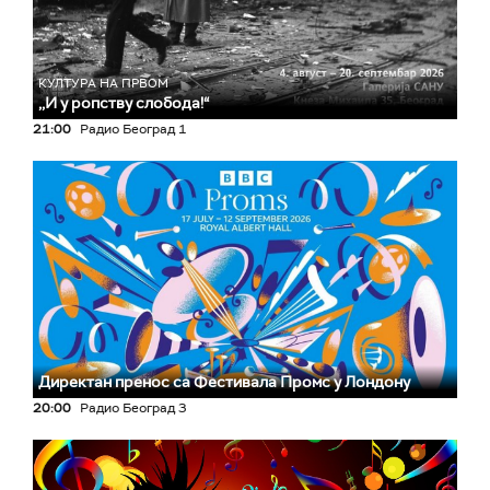
КУЛТУРА НА ПРВОМ
,,И у ропству слобода!“
21:00
Радио Београд 1
Директан пренос са Фестивала Промс у Лондону
20:00
Радио Београд 3