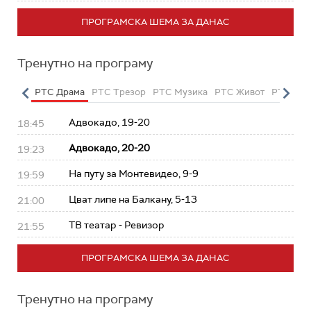
ПРОГРАМСКА ШЕМА ЗА ДАНАС
Тренутно на програму
етарац
РТС Драма
РТС Трезор
РТС Музика
РТС Живот
РТС Кла
Адвокадо, 19-20
18:45
Адвокадо, 20-20
19:23
На путу за Монтевидео, 9-9
19:59
Цват липе на Балкану, 5-13
21:00
ТВ театар - Ревизор
21:55
ПРОГРАМСКА ШЕМА ЗА ДАНАС
Тренутно на програму