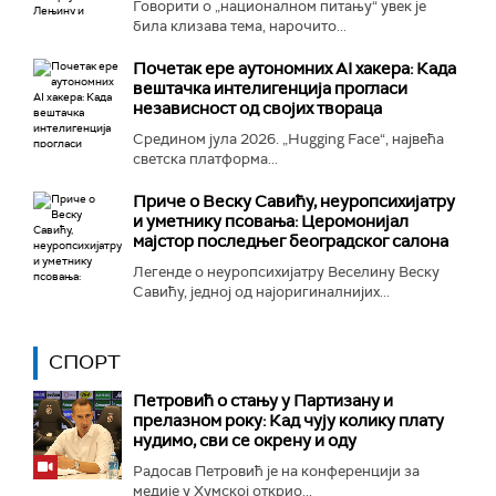
Говорити о „националном питању“ увек је
била клизава тема, нарочито...
Почетак ере аутономних AI хакера: Када
вештачка интелигенција прогласи
независност од својих твораца
Средином јула 2026. „Hugging Face“, највећа
светска платформа...
Приче о Веску Савићу, неуропсихијатру
и уметнику псовања: Церомонијал
мајстор последњег београдског салона
Легенде о неуропсихијатру Веселину Веску
Савићу, једној од најоригиналнијих...
СПОРТ
Петровић о стању у Партизану и
прелазном року: Кад чују колику плату
нудимо, сви се окрену и оду
Радосав Петровић је на конференцији за
медије у Хумској открио...