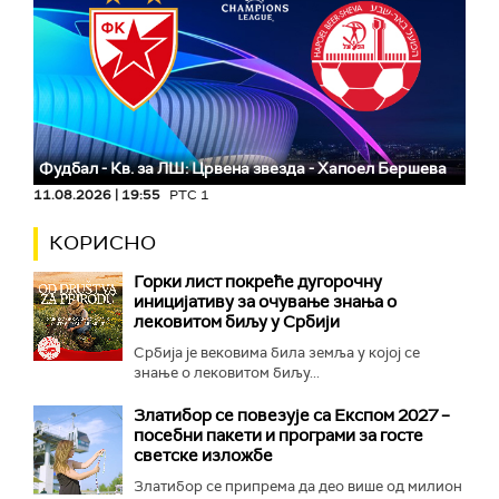
Фудбал - Кв. за ЛШ: Црвена звезда - Хапоел Бершева
11.08.2026 | 19:55
РТС 1
КОРИСНО
Горки лист покреће дугорочну
иницијативу за очување знања о
лековитом биљу у Србији
Србија је вековима била земља у којој се
знање о лековитом биљу...
Златибор се повезује са Експом 2027 –
посебни пакети и програми за госте
светске изложбе
Златибор се припрема да део више од милион