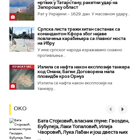
мртвих у Татарстану; ракетни удар на
Запорошку област
Рат у Украјини – 1629. дан. У масовном удару...
Српска листа тражи хитан састанак са
командантом Кфора због најаве
повлачења карабињера са главног моста
на Ибру
У име српског народа изражавамо снажно
противљење...
Излила се нафта након експлозије танкера
код Омана; Багеи: Договорена мапа
пловидбе кроз Ормуз
Излила се нафта након експлозије на
танкеру...
ОКО
Бата Стојковић, власник глуме: Гвозден,
Бубулеја, Лаки Топаловић, Илија
Чворовић, Лука Лабан и још двеста њих