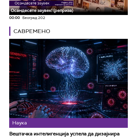
Осамдесете заувек! (реприза)
00:00
Београд 202
САВРЕМЕНО
Наука
Вештачка интелигенција успела да дизајнира