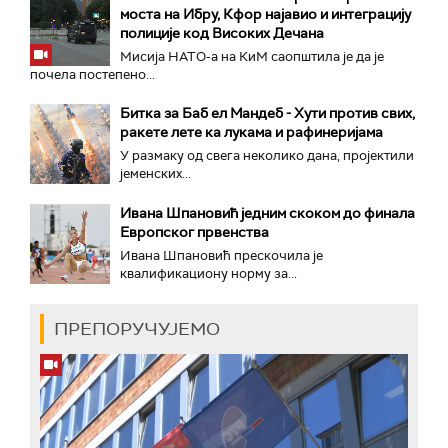
моста на Ибру, Кфор најавио и интеграцију
полиције код Високих Дечана
Мисија НАТО-а на КиМ саопштила је да је
почела постепено...
Битка за Баб ел Мандеб - Хути против свих,
ракете лете ка лукама и рафинеријама
У размаку од свега неколико дана, пројектили
јеменских...
Ивана Шпановић једним скоком до финала
Европског првенства
Ивана Шпановић прескочила је
квалификациону норму за...
ПРЕПОРУЧУЈЕМО