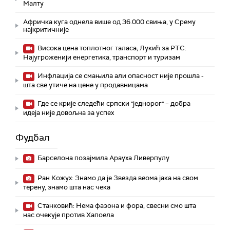
Малту
Афричка куга однела више од 36.000 свиња, у Срему
најкритичније
Висока цена топлотног таласа; Лукић за РТС:
Најугроженији енергетика, транспорт и туризам
Инфлација се смањила али опасност није прошла -
шта све утиче на цене у продавницама
Где се крије следећи српски "једнорог" – добра
идеја није довољна за успех
Фудбал
Барселона позајмила Арауха Ливерпулу
Ран Кожух: Знамо да је Звезда веома јака на свом
терену, знамо шта нас чека
Станковић: Нема фазона и фора, свесни смо шта
нас очекује против Хапоела