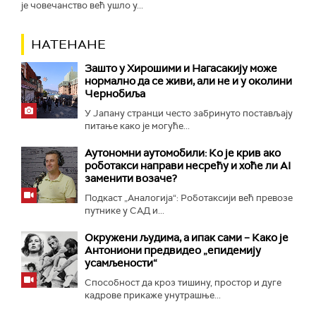
је човечанство већ ушло у...
НАТЕНАНЕ
Зашто у Хирошими и Нагасакију може
нормално да се живи, али не и у околини
Чернобиља
У Јапану странци често забринуто постављају
питање како је могуће...
Аутономни аутомобили: Ко је крив ако
роботакси направи несрећу и хоће ли AI
заменити возаче?
Подкаст „Аналогија“: Роботаксији већ превозе
путнике у САД и...
Окружени људима, а ипак сами – Како је
Антониони предвидео „епидемију
усамљености“
Способност да кроз тишину, простор и дуге
кадрове прикаже унутрашње...