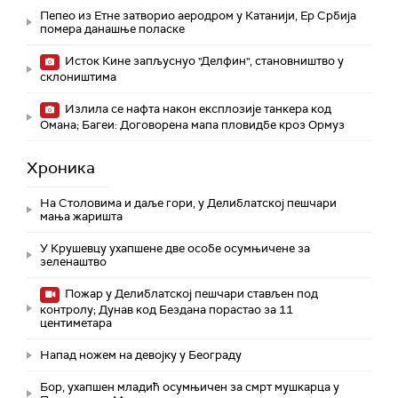
Пепео из Етне затворио аеродром у Катанији, Ер Србија
помера данашње поласке
Исток Кине запљуснуо "Делфин", становништво у
склоништима
Излила се нафта након експлозије танкера код
Омана; Багеи: Договорена мапа пловидбе кроз Ормуз
Хроника
На Столовима и даље гори, у Делиблатској пешчари
мања жаришта
У Крушевцу ухапшене две особе осумњичене за
зеленаштво
Пожар у Делиблатској пешчари стављен под
контролу; Дунав код Бездана порастао за 11
центиметара
Напад ножем на девојку у Београду
Бор, ухапшен младић осумњичен за смрт мушкарца у