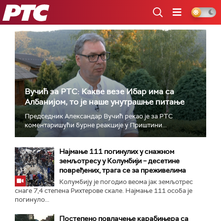
РТС
Вучић за РТС: Какве везе Ибар има са
Албанијом, то је наше унутрашње питање
Председник Александар Вучић рекао је за РТС
коментаришући бурне реакције у Приштини...
Најмање 111 погинулих у снажном
земљотресу у Колумбији – десетине
повређених, трага се за преживелима
Колумбију је погодио веома јак земљотрес
снаге 7,4 степена Рихтерове скале. Најмање 111 особа је
погинуло...
Постепено повлачење карабињера са