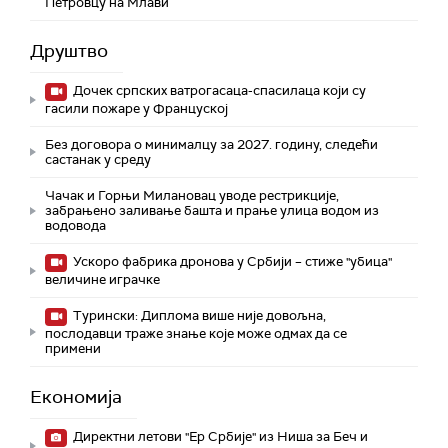
Петровцу на Млави
Друштво
Дочек српских ватрогасаца-спасилаца који су
гасили пожаре у Француској
Без договора о минималцу за 2027. годину, следећи
састанак у среду
Чачак и Горњи Милановац уводе рестрикције,
забрањено заливање башта и прање улица водом из
водовода
Ускоро фабрика дронова у Србији – стиже "убица"
величине играчке
Турински: Диплома више није довољна,
послодавци траже знање које може одмах да се
примени
Економија
Директни летови "Ер Србије" из Ниша за Беч и