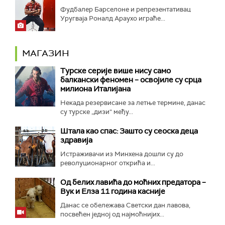
Фудбалер Барселоне и репрезентативац
Уругваја Роналд Араухо играће...
МАГАЗИН
Турске серије више нису само
балкански феномен – освојиле су срца
милиона Италијана
Некада резервисане за летње термине, данас
су турске „дизи“ међу...
Штала као спас: Зашто су сеоска деца
здравија
Истраживачи из Минхена дошли су до
револуционарног открића и...
Од белих лавића до моћних предатора –
Вук и Елза 11 година касније
Данас се обележава Светски дан лавова,
посвећен једној од најмоћнијих...