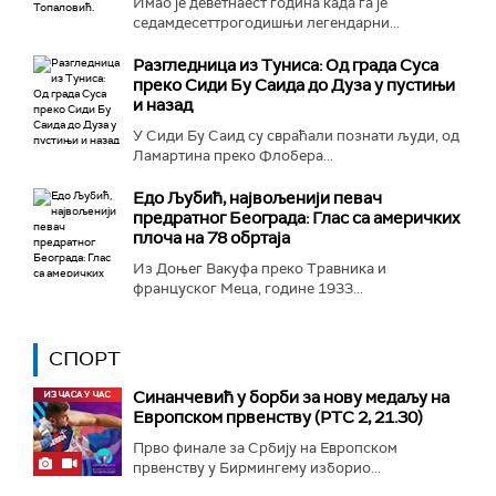
Имао је дeветнаест година када га је
седамдесеттрогодишњи легендарни...
Разгледница из Туниса: Од града Суса
преко Сиди Бу Саида до Дуза у пустињи
и назад
У Сиди Бу Саид су свраћали познати људи, од
Ламартина преко Флобера...
Едо Љубић, највољенији певач
предратног Београда: Глас са америчких
плоча на 78 обртаја
Из Доњег Вакуфа преко Травника и
француског Меца, године 1933...
СПОРТ
Синанчевић у борби за нову медаљу на
Европском првенству (РТС 2, 21.30)
Прво финале за Србију на Европском
првенству у Бирмингему изборио...