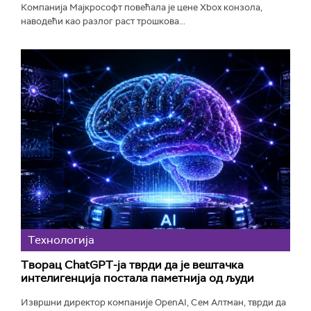
Компанија Мајкрософт повећала је цене Xbox конзола,
наводећи као разлог раст трошкова...
Технологијa
Творац ChatGPT-ја тврди да је вештачка
интелигенција постала паметнија од људи
Извршни директор компаније OpenAI, Сем Алтман, тврди да