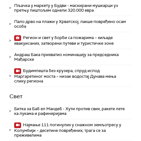
Пљачка у маркету у Будви - маскирани мушкарци уз
претњу пиштољем однели 320.000 евра
Пало дрво на плажи у Хрватској, лакше повређено осам
особа
Регион и свет у борби са пожарима – хиљаде
евакуисаних, затворени путеви и туристичке зоне
Андраш Бака прихватио номинацију за председника
Мађарске
Будимпешта без крузера, спруд испод
Маргаретиног моста – низак водостај Дунава мења
слику региона
Свет
Битка за Баб ел Мандеб - Хути против свих, ракете лете
ка лукама и рафинеријама
Најмање 111 погинулих у снажном земљотресу у
Колумбији – десетине повређених, трага се за
преживелима