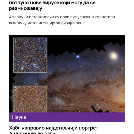
потпуно нове вирусе који могу да се
размножавају
Амерички истраживачи су први пут успешно користили
вештачку интелигенцију за дизајнирање...
Наука
Хабл направио најдетаљнији портрет
Андромеде до сада