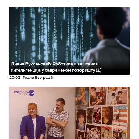
Дивна Вуксановић: Роботика и вештачка
интелигенција у савременом позоришту (1)
20:02
Радио Београд 3