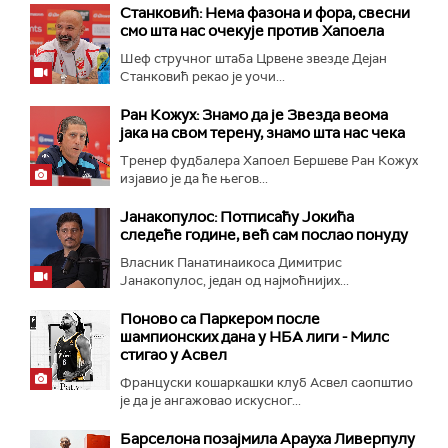
Станковић: Нема фазона и фора, свесни
смо шта нас очекује против Хапоела
Шеф стручног штаба Црвене звезде Дејан
Станковић рекао је уочи...
Ран Кожух: Знамо да је Звезда веома
јака на свом терену, знамо шта нас чека
Тренер фудбалера Хапоел Бершеве Ран Кожух
изјавио је да ће његов...
Јанакопулос: Потписаћу Јокића
следеће године, већ сам послао понуду
Власник Панатинаикоса Димитрис
Јанакопулос, један од најмоћнијих...
Поново са Паркером после
шампионских дана у НБА лиги - Милс
стигао у Асвел
Француски кошаркашки клуб Асвел саопштио
је да је ангажовао искусног...
Барселона позајмила Арауха Ливерпулу