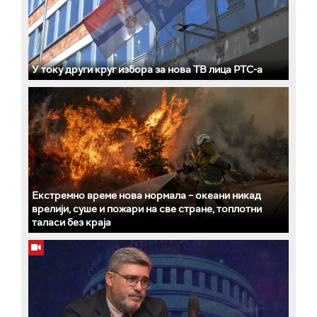
У току други круг избора за нова ТВ лица РТС-а
Екстремно време нова нормала – океани никад
врелији, суше и пожари на све стране, топлотни
таласи без краја