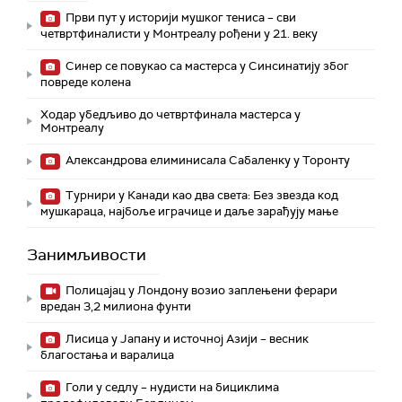
Први пут у историји мушког тениса – сви
четвртфиналисти у Монтреалу рођени у 21. веку
Синер се повукао са мастерса у Синсинатију због
повреде колена
Ходар убедљиво до четвртфинала мастерса у
Монтреалу
Александрова елиминисала Сабаленку у Торонту
Турнири у Канади као два света: Без звезда код
мушкараца, најбоље играчице и даље зарађују мање
Занимљивости
Полицајац у Лондону возио заплењени ферари
вредан 3,2 милиона фунти
Лисица у Јапану и источној Азији – весник
благостања и варалица
Голи у седлу – нудисти на бициклима