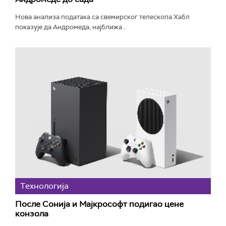
Нова анализа података са свемирског телескопа Хабл
показује да Андромеда, најближа...
Технологијa
После Сонија и Мајкрософт подигао цене
конзола