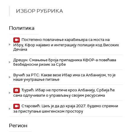
ИЗБОР РУБРИКА
Политика
Постепено повлачење карабињера са моста на
Ибру, Кфор најавио и интеграцију полиције код Високих
Дечана
Дрецун: Смањење броја припадника КФОР-а повећава
безбедносни ризик за Србе
Вучић за РТС: Какве везе Ибар има са Албанијом, то је
наше унутрашње питање
Ђурић: Ибар не протиче кроз Албанију, Србија ће
сама одлучивати о управљању својим ресурсима
Старовић: Циљ је да до краја 2027. будемо спремни
за приступање шенгенском простору
Регион