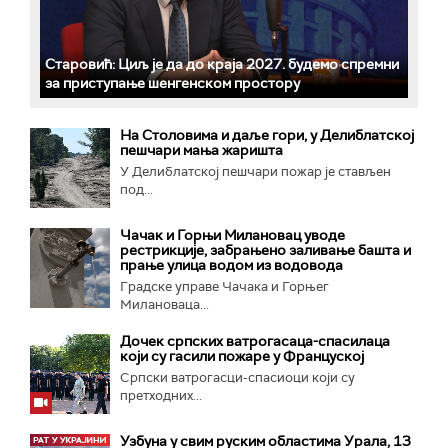
Старовић: Циљ је да до краја 2027. будемо спремни
за приступање шенгенском простору
На Столовима и даље гори, у Делиблатској
пешчари мања жаришта
У Делиблатској пешчари пожар је стављен
под...
Чачак и Горњи Милановац уводе
рестрикције, забрањено заливање башта и
прање улица водом из водовода
Градске управе Чачака и Горњег
Милановаца...
Дочек српских ватрогасаца-спасилаца
који су гасили пожаре у Француској
Српски ватрогасци-спасиоци који су
претходних...
Узбуна у свим руским областима Урала, 13