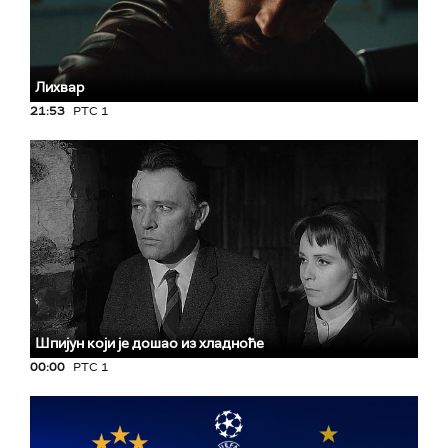
Лихвар
21:53
РТС 1
Шпијун који је дошао из хладноће
00:00
РТС 1