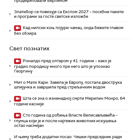
продефиловали Берлином
Златибор се повезује са Експом 2027 – посебни пакети
и програми за госте светске изложбе
Кад нилски коњ појури чамац, онда бежите главом
без обзира
Свет познатих
Роналдо пред олтаром у 41. години – како је
градио породицу много пре него што је упознао
Георгину
Мит о Мати Хари: Завела је Европу, постала двострука
шпијунка и завршила пред стрељачким водом
Шта се зна о изненадној смрти Мерилин Монро, 64
године касније
Сто година од рођења Власте Велисављевића –
глумца који је и после најтежих животних искушења
остао насмејан
И њему треба додатни посао: Чешки председник ради