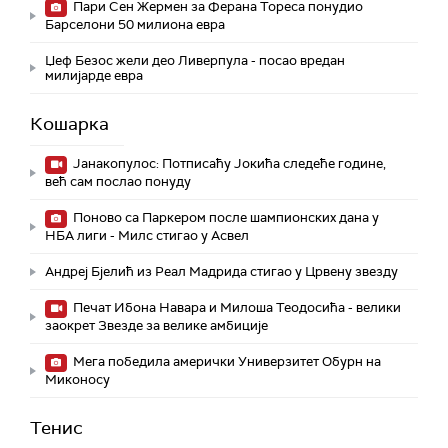
Пари Сен Жермен за Ферана Тореса понудио
Барселони 50 милиона евра
Џеф Безос жели део Ливерпула - посао вредан
милијарде евра
Кошарка
Јанакопулос: Потписаћу Јокића следеће године,
већ сам послао понуду
Поново са Паркером после шампионских дана у
НБА лиги - Милс стигао у Асвел
Андреј Бјелић из Реал Мадрида стигао у Црвену звезду
Печат Ибона Навара и Милоша Теодосића - велики
заокрет Звезде за велике амбиције
Мега победила амерички Универзитет Обурн на
Миконосу
Тенис