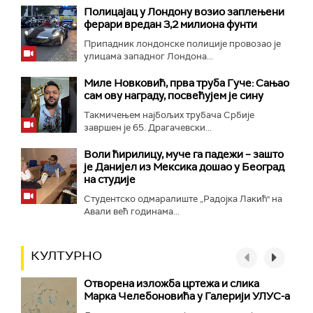
Полицајац у Лондону возио заплењени
ферари вредан 3,2 милиона фунти
Припадник лондонске полиције провозао је
улицама западног Лондона...
Миле Новковић, прва труба Гуче: Сањао
сам ову награду, посвећујем је сину
Такмичењем најбољих трубача Србије
завршен је 65. Драгачевски...
Воли ћирилицу, муче га падежи – зашто
је Данијел из Мексика дошао у Београд
на студије
Студентско одмаралиште „Радојка Лакић" на
Авали већ годинама...
КУЛТУРНО
Отворена изложба цртежа и слика
Марка Челебоновића у Галерији УЛУС-а