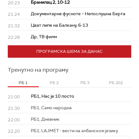
Бранилац 2, 10-12
20:23
Документарне фусноте – Непослушна Берта
21:24
Цват липе на Балкану, 6-13
21:32
Др, ТВ филм
22:28
ПРОГРАМСКА ШЕМА ЗА ДАНАС
Тренутно на програму
РБ 1
РБ 2
РБ 3
РБ 202
РБ1, Нас је 10 посто
21:00
РБ1, Само народна
21:30
РБ1, Дневник
22:00
РБ1, LAJMET - вести на албанском језику
22:20