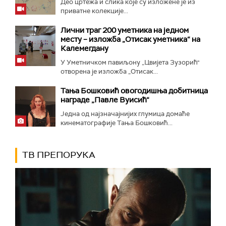
Део цртежа и слика које су изложене је из
приватне колекције...
Лични траг 200 уметника на једном
месту – изложба „Отисак уметника“ на
Калемегдану
У Уметничком павиљону „Цвијета Зузорић"
отворена је изложба „Отисак...
Тања Бошковић овогодишња добитница
награде „Павле Вуисић“
Једна од најзначајнијих глумица домаће
кинематографије Тања Бошковић...
ТВ ПРЕПОРУКА