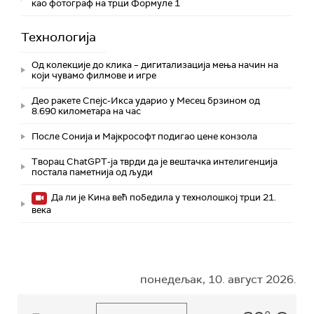
као фотограф на трци Формуле 1
Технологијa
Од колекције до клика – дигитализација мења начин на
који чувамо филмове и игре
Део ракете Спејс-Икса ударио у Месец брзином од
8.690 километара на час
После Сонија и Мајкрософт подигао цене конзола
Творац ChatGPT-ја тврди да је вештачка интелигенција
постала паметнија од људи
Да ли је Кина већ победила у технолошкој трци 21.
века
понедељак, 10. август 2026.