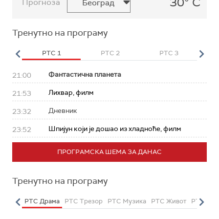
30° C
Прогноза
Тренутно на програму
HD
РТС 1
РТС 2
РТС 3
Р
Фантастична планета
21:00
Лихвар, филм
21:53
Дневник
23:32
Шпијун који је дошао из хладноће, филм
23:52
ПРОГРАМСКА ШЕМА ЗА ДАНАС
Тренутно на програму
етарац
РТС Драма
РТС Трезор
РТС Музика
РТС Живот
РТС Кла