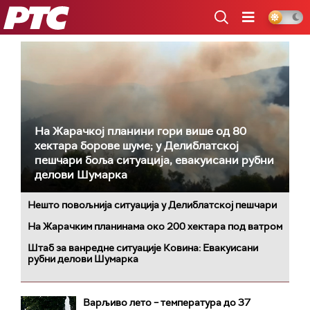
РТС
На Жарачкој планини гори више од 80
хектара борове шуме; у Делиблатској
пешчари боља ситуација, евакуисани рубни
делови Шумарка
Нешто повољнија ситуација у Делиблатској пешчари
На Жарачким планинама око 200 хектара под ватром
Штаб за ванредне ситуације Ковина: Евакуисани
рубни делови Шумарка
Варљиво лето – температура до 37