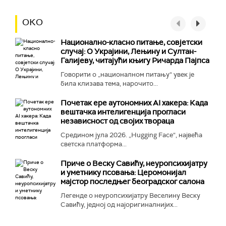
ОКО
Национално-класнo питање, совјетски
случај: О Украјини, Лењину и Султан-
Галијеву, читајући књигу Ричарда Пајпса
Говорити о „националном питању“ увек је
била клизава тема, нарочито...
Почетак ере аутономних AI хакера: Када
вештачка интелигенција прогласи
независност од својих твораца
Средином јула 2026. „Hugging Face“, највећа
светска платформа...
Приче о Веску Савићу, неуропсихијатру
и уметнику псовања: Церомонијал
мајстор последњег београдског салона
Легенде о неуропсихијатру Веселину Веску
Савићу, једној од најоригиналнијих...