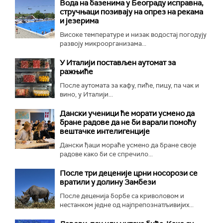
Вода на базенима у Београду исправна,
стручњаци позивају на опрез на рекама
и језерима
Високе температуре и низак водостај погодују
развоју микроорганизама...
У Италији постављен аутомат за
ражњиће
После аутомата за кафу, пиће, пицу, па чак и
вино, у Италији...
Дански ученици ће морати усмено да
бране радове да не би варали помоћу
вештачке интелигенције
Дански ђаци мораће усмено да бране своје
радове како би се спречило...
После три деценије црни носорози се
вратили у долину Замбези
После деценија борбе са криволовом и
нестанком једне од најпрепознатљивијих...