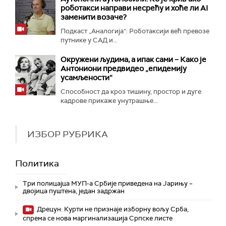
роботакси направи несрећу и хоће ли AI
заменити возаче?
Подкаст „Аналогија“: Роботаксији већ превозе
путнике у САД и...
Окружени људима, а ипак сами – Како је
Антониони предвидео „епидемију
усамљености“
Способност да кроз тишину, простор и дуге
кадрове прикаже унутрашње...
ИЗБОР РУБРИКА
Политика
Три полицајца МУП-а Србије приведена на Јарињу –
двојица пуштена, један задржан
Дрецун: Курти не признаје изборну вољу Срба,
спрема се нова маргинализација Српске листе