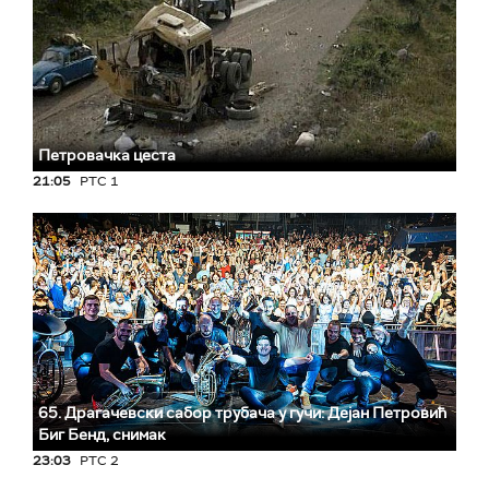
Петровачка цеста
21:05
РТС 1
65. Драгачевски сабор трубача у гучи: Дејан Петровић
Биг Бeнд, снимак
23:03
РТС 2