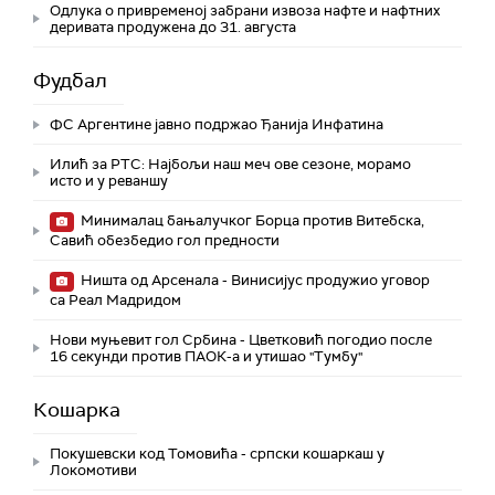
Одлука о привременој забрани извоза нафте и нафтних
деривата продужена до 31. августа
Фудбал
ФС Аргентине јавно подржао Ђанија Инфатина
Илић за РТС: Најбољи наш меч ове сезоне, морамо
исто и у реваншу
Минималац бањалучког Борца против Витебска,
Савић обезбедио гол предности
Ништа од Арсенала - Винисијус продужио уговор
са Реал Мадридом
Нови муњевит гол Србина - Цветковић погодио после
16 секунди против ПАОК-а и утишао "Тумбу"
Кошарка
Покушевски код Томовића - српски кошаркаш у
Локомотиви