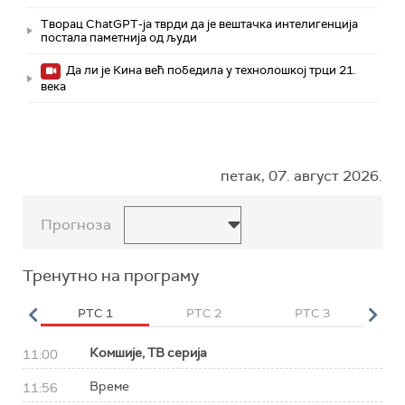
Творац ChatGPT-ја тврди да је вештачка интелигенција
постала паметнија од људи
Да ли је Кина већ победила у технолошкој трци 21.
века
петак, 07. август 2026.
Прогноза
Тренутно на програму
HD
РТС 1
РТС 2
РТС 3
Р
Комшије, ТВ серија
11:00
Време
11:56