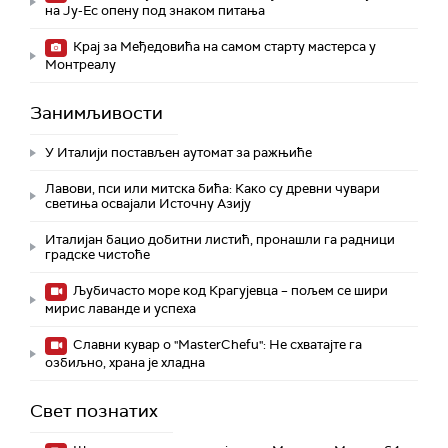
на Ју-Ес опену под знаком питања
Крај за Међедовића на самом старту мастерса у
Монтреалу
Занимљивости
У Италији постављен аутомат за ражњиће
Лавови, пси или митска бића: Како су древни чувари
светиња освајали Источну Азију
Италијан бацио добитни листић, пронашли га радници
градске чистоће
Љубичасто море код Крагујевца – пољем се шири
мирис лаванде и успеха
Славни кувар о "MasterChefu": Не схватајте га
озбиљно, храна је хладна
Свет познатих