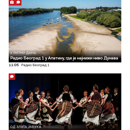
У РИТМУ ДАНА
Радио Београд 1 у Апатину, где је најнижи ниво Дунава
11:05
Радио Београд 1
ОД ЗЛАТА ЈАБУКА