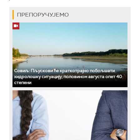
ПРЕПОРУЧУЈЕМО
Совиљ: Пљускови ће краткотрајно побољшати
хидролошку ситуацију; половином августа опет 40
степени