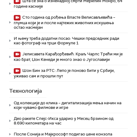
Шта се зна о изненадној смрти Мерилин Монро, 64
године касније
Сто година од рођења Власте Велисављевића –
глумца који је и после најтежих животних искушења
остао насмејан
И њему треба додатни посао: Чешки председник ради
као фотограф на трци Формуле 1
Јелисавета Карађорђевић: Краљ Чарлс Трећи ми је
као брат, Џон Кенеди је много знао о Југославији
Шон Бин за РТС: Лепо је поново бити у Србији,
уживао сам и прошли пут
Технологијa
Од колекције до клика – дигитализација мења начин на
који чувамо филмове и игре
Део ракете Спејс-Икса ударио у Месец брзином од
8.690 километара на час
После Сонија и Мајкрософт подигао цене конзола