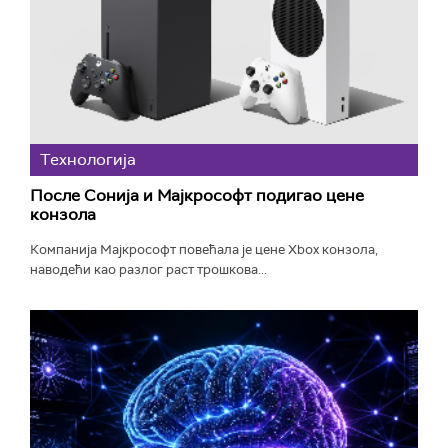
Технологијa
После Сонија и Мајкрософт подигао цене
конзола
Компанија Мајкрософт повећала је цене Xbox конзола,
наводећи као разлог раст трошкова...