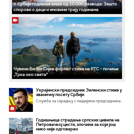
У Србији годишње више од 10.000 развода: Зашто
спорови о деци и имовини трају годинама
Чувени Би-Би-Сијев формат стиже на РТС – почиње
„Трка око света“
Украјински председник Зеленски стиже у
званичну посету Србији
Служба за сарадњу с медијима председника...
Годишњица страдања српских цивила на
Петровачкој цести, злочина за који још
нико није одговарао