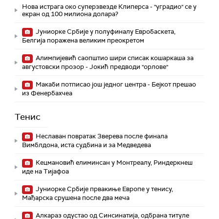
Нова истрага око суперзвезде Клиперса - "уградио" се у
екран од 100 милиона долара?
Јуниорке Србије у полуфиналу Евробаскета,
Белгија поражена великим преокретом
Алимпијевић саопштио шири списак кошаркаша за
августовски прозор - Јокић предводи "орлове"
Макаби потписао још једног центра - Бејкот прешао
из Фенербахчеа
Тенис
Неславан повратак Зверева после финала
Вимблдона, иста судбина и за Медведева
Кецмановић елиминсан у Монтреалу, Риндеркнеш
иде на Тијафоа
Јуниорке Србије првакиње Европе у тенису,
Мађарска срушена после два меча
Алкараз одустао од Синсинатија, одбрана титуле