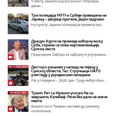
У месту Јањила код Босанског Петровца
данас...
Три полицајца МУП-а Србије приведена на
Јарињу – двојица пуштена, један задржан
На пункту Јариње полиција је привела три...
Дрецун: Курти не признаје изборну вољу
Срба, спрема се нова маргинализација
Српске листе
Председник Одбора за одбрану и унутрашње...
Десторо рањених у нападу на пијацу у
Сумској области; Тас: Стручњаци НАТО
учествују у украјинским нападима
Рат у Украјини – 1626. дан. Трају међусобни...
Трамп: Рат са Ираном ускоро ће се
завршити; Калибаф: Речи без дела не значе
ништа
Вашингтон и Техеран настављају размену
политичких...