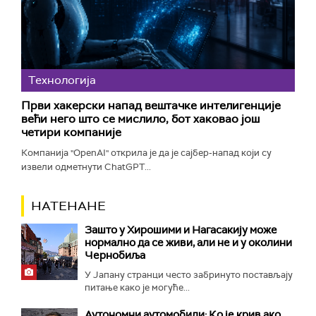
Технологијa
Први хакерски напад вештачке интелигенције
већи него што се мислило, бот хаковао још
четири компаније
Компанија "OpenAI" открила је да је сајбер-напад који су
извели одметнути ChatGPT...
НАТЕНАНЕ
Зашто у Хирошими и Нагасакију може
нормално да се живи, али не и у околини
Чернобиља
У Јапану странци често забринуто постављају
питање како је могуће...
Аутономни аутомобили: Ко је крив ако