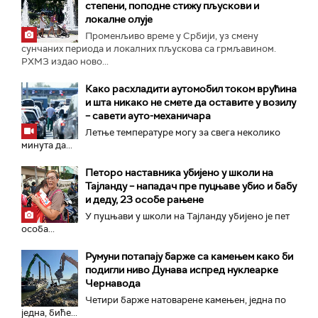
степени, поподне стижу пљускови и
локалне олује
Променљиво време у Србији, уз смену
сунчаних периода и локалних пљускова са грмљавином.
РХМЗ издао ново...
Како расхладити аутомобил током врућина
и шта никако не смете да оставите у возилу
– савети ауто-механичара
Летње температуре могу за свега неколико
минута да...
Петоро наставника убијено у школи на
Тајланду – нападач пре пуцњаве убио и бабу
и деду, 23 особе рањене
У пуцњави у школи на Тајланду убијено је пет
особа...
Румуни потапају барже са камењем како би
подигли ниво Дунава испред нуклеарке
Чернавода
Четири барже натоварене камењен, једна по
једна, биће...