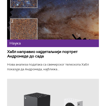
Наука
Хабл направио најдетаљнији портрет
Андромеде до сада
Нова анализа података са свемирског телескопа Хабл
показује да Андромеда, најближа...