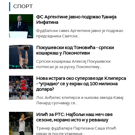
СПОРТ
ФС Аргентине јавно подржао Ђанија
Инфатина
Фудбалски савез Аргентине јавно је подржао
председника Светске...
Покушевски код Томовића - српски
кошаркаш у Локомотиви
Српски кошаркаш Алексеј Покушевски
потписао је за руску Локомотиву...
Нова истрага око суперзвезде Клиперса
- "уградио" се у екран од 100 милиона
долара?
Лос Анђелес клиперси и њихова звезда Кавај
Ленард суочавају се...
Илић за РТС: Најбољи наш меч ове
сезоне, морамо исто и у реваншу
Тренер фудбалера Партизана Саша Илић
рекао је после утакмице...