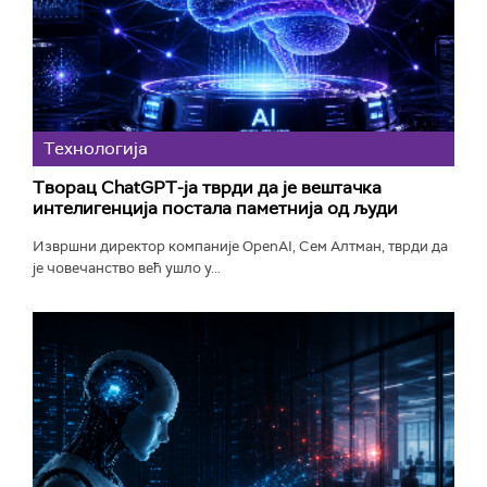
Технологијa
Творац ChatGPT-ја тврди да је вештачка
интелигенција постала паметнија од људи
Извршни директор компаније OpenAI, Сем Алтман, тврди да
је човечанство већ ушло у...