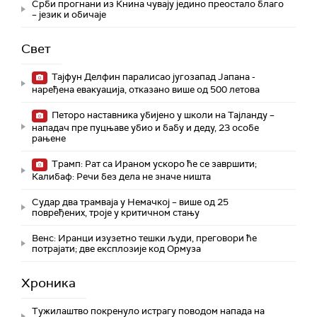
Срби прогнани из Книна чувају једино преостало благо
– језик и обичаје
Свет
Тајфун Делфин паралисао југозапад Јапана -
наређена евакуација, отказано више од 500 летова
Петоро наставника убијено у школи на Тајланду –
нападач пре пуцњаве убио и бабу и деду, 23 особе
рањене
Трамп: Рат са Ираном ускоро ће се завршити;
Калибаф: Речи без дела не значе ништа
Судар два трамваја у Немачкој – више од 25
повређених, троје у критичном стању
Венс: Иранци изузетно тешки људи, преговори ће
потрајати; две експлозије код Ормуза
Хроника
Тужилаштво покренуло истрагу поводом напада на