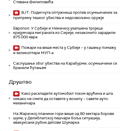
Стевана Филиповића
ВЈТ: Подигнута оптужница против осумњичених за
припрему тешког убиства и недозвољено оружје
Европол: У Србији и Немачкој ухапшена тројица
кријумчара миграната из Сирије, незаконито зарадили
875.000 евра
Пожари на више места у Србији – у гашењу помажу
и хеликоптери МУП-а
Саслушање због убиства на Карабурми, осумњичени се
бранили ћутањем
Друштво
Како расхладити аутомобил током врућина и шта
никако не смете да оставите у возилу – савети ауто-
механичара
На Жарачкој планини гори више од 80 хектара борове
шуме; у Делиблатској пешчари боља ситуација,
евакуисани рубни делови Шумарка