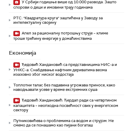
У Србији годишње више од 10.000 развода: Зашто
спорови о деци и имовини трају годинама
РТС: "Квадратура круга" заштићена у Заводу за
интелектуалну својину
Апел за рационалну потрошњу струје – климе
троше трећину енергије у домаћинствима
Економија
Ђедовић Хандановић са представницима НИС-а и
УНКС-а: Снабдевање нафтним дериватима веома
изазовно због ниског водостаја
Топлотни талас без падавина угрожава приносе, како
наводњавати усеве у време екстремних суша
Ђедовић Хандановић: Ђердап ради са четвртином
капацитета – неопходна посвећност свих у енергетском
сектору
Путниковићева о проблемима са водом и струјом: Не
смемо да се понашамо као пијани богаташ