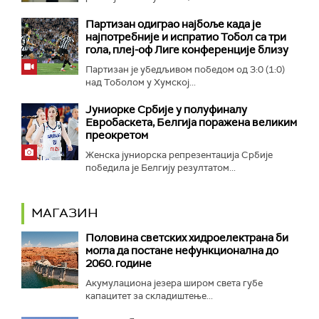
Партизан одиграо најбоље када је
најпотребније и испратио Тобол са три
гола, плеј-оф Лиге конференције близу
Партизан је убедљивом победом од 3:0 (1:0)
над Тоболом у Хумској...
Јуниорке Србије у полуфиналу
Евробаскета, Белгија поражена великим
преокретом
Женска јуниорска репрезентација Србије
победила је Белгију резултатом...
МАГАЗИН
Половина светских хидроелектрана би
могла да постане нефункционална до
2060. године
Акумулациона језера широм света губе
капацитет за складиштење...