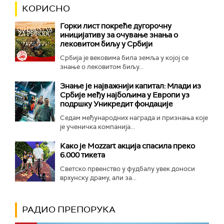
КОРИСНО
Горки лист покреће дугорочну
иницијативу за очување знања о
лековитом биљу у Србији
Србија је вековима била земља у којој се
знање о лековитом биљу...
Знање је најважнији капитал: Млади из
Србије међу најбољима у Европи уз
подршку Уникредит фондације
Седам међународних награда и признања које
је ученичка компанија...
Како је Mozzart акција спасила преко
6.000 тикета
Светско првенство у фудбалу увек доноси
врхунску драму, али за...
РАДИО ПРЕПОРУКА