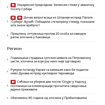
Украјински председник Зеленски стиже у званичну
посету Србији
Дочек ватрогасаца из Шпаније испред Палате
"Србија"; Вучић: Победили сте ватрену стихију, показали
шта значи храброст
Приштина, оптужница против 20 особа за наводне
ратне злочине у Ђаковици
Регион
Годишњица страдања српских цивила на Петровачкој
цести, злочина за који још нико није одговарао
Румуни потапају барже са камењем како би подигли
ниво Дунава испред нуклеарке Чернавода
Сећање на убијене дан после "Олује" у Уздољу,
посланица на комеморацији прочитала сведочење
једине преживеле
Обележено 85 година од злочина у Пребиловцима