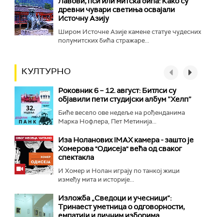
Лавови, пси или митска бића: Како су
древни чувари светиња освајали
Источну Азију
Широм Источне Азије камене статуе чудесних
полумитских бића стражаре...
КУЛТУРНО
Роковник 6 – 12. август: Битлси су
објавили пети студијски албум ”Хелп”
Биће весело ове недеље на рођенданима
Марка Нофлера, Пет Метинија...
Иза Ноланових IMAX камера - зашто је
Хомерова "Одисеја" већа од сваког
спектакла
И Хомер и Нолан играју по танкој жици
између мита и историје...
Изложба „Сведоци и учесници“:
Тринаест уметница о одговорности,
емпатији и личним изборима