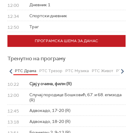
Дневник 1
12:00
Спортски дневник
12:34
Траг
12:50
ПРОГРАМСКА ШЕМА ЗА ДАНАС
Тренутно на програму
етарац
РТС Драма
РТС Трезор
РТС Музика
РТС Живот
РТС Кла
Сјај у очима, филм (R)
10:22
Случај породице Бошковић, 67. и 68. епизода
12:00
(R)
Адвокадо, 17-20 (R)
12:45
Адвокадо, 18-20 (R)
13:18
Бранилац 2, 9-12 (R)