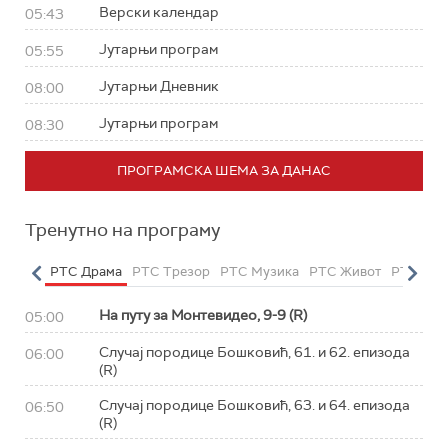
Верски календар
05:43
Јутарњи програм
05:55
Јутарњи Дневник
08:00
Јутарњи програм
08:30
ПРОГРАМСКА ШЕМА ЗА ДАНАС
Тренутно на програму
етарац
РТС Драма
РТС Трезор
РТС Музика
РТС Живот
РТС Кла
На путу за Монтевидео, 9-9 (R)
05:00
Случај породице Бошковић, 61. и 62. епизода
06:00
(R)
Случај породице Бошковић, 63. и 64. епизода
06:50
(R)