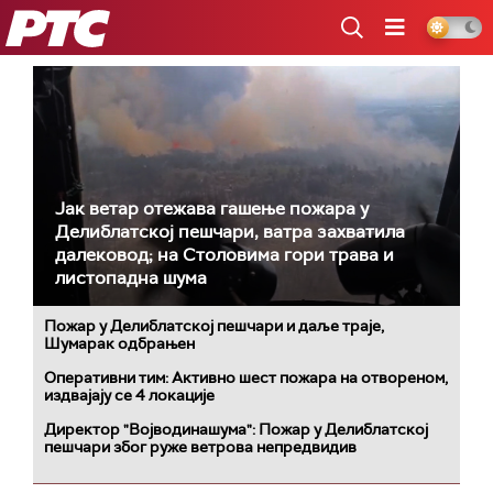
РТС
Јак ветар отежава гашење пожара у
Делиблатској пешчари, ватра захватила
далековод; на Столовима гори трава и
листопадна шума
Пожар у Делиблатској пешчари и даље траје,
Шумарак одбрањен
Оперативни тим: Активно шест пожара на отвореном,
издвајају се 4 локације
Директор "Војводинашума": Пожар у Делиблатској
пешчари због руже ветрова непредвидив