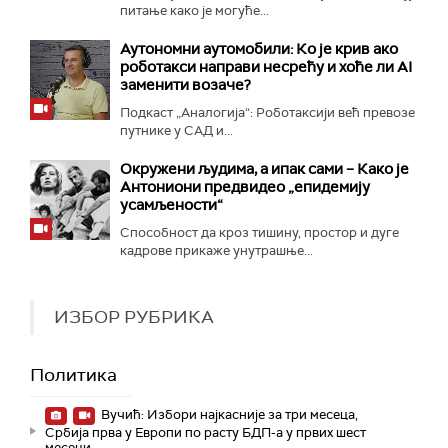
питање како је могуће...
Аутономни аутомобили: Ко је крив ако
роботакси направи несрећу и хоће ли AI
заменити возаче?
Подкаст „Аналогија“: Роботаксији већ превозе
путнике у САД и...
Окружени људима, а ипак сами – Како је
Антониони предвидео „епидемију
усамљености“
Способност да кроз тишину, простор и дуге
кадрове прикаже унутрашње...
ИЗБОР РУБРИКА
Политика
Вучић: Избори најкасније за три месеца,
Србија прва у Европи по расту БДП-а у првих шест
месеци