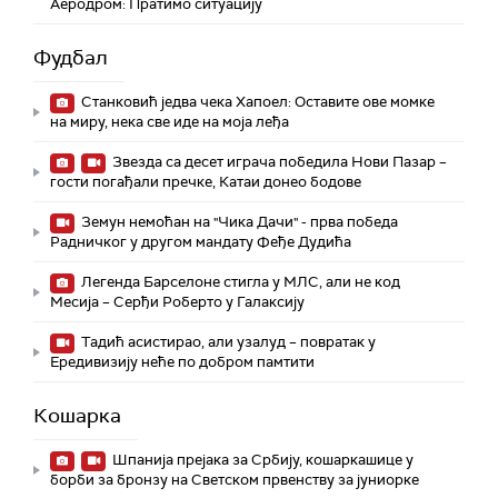
Аеродром: Пратимо ситуацију
Фудбал
Станковић једва чека Хапоел: Оставите ове момке
на миру, нека све иде на моја леђа
Звезда са десет играча победила Нови Пазар –
гости погађали пречке, Катаи донео бодове
Земун немоћан на "Чика Дачи" - прва победа
Радничког у другом мандату Феђе Дудића
Легенда Барселоне стигла у МЛС, али не код
Месија – Серђи Роберто у Галаксију
Тадић асистирао, али узалуд – повратак у
Ередивизију неће по добром памтити
Кошарка
Шпанија прејакa за Србију, кошаркашице у
борби за бронзу на Светском првенству за јуниорке