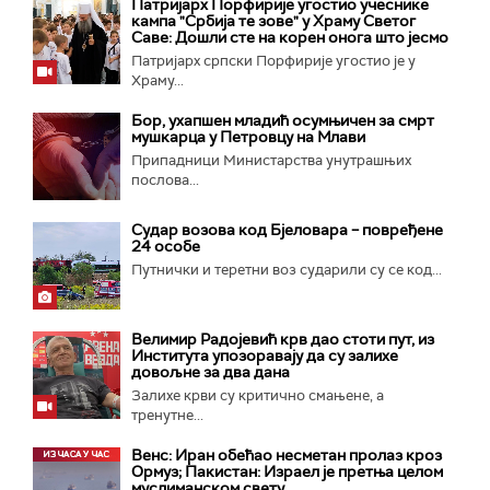
Патријарх Порфирије угостио учеснике
кампа "Србија те зове" у Храму Светог
Саве: Дошли сте на корен онога што јесмо
Патријарх српски Порфирије угостио је у
Храму...
Бор, ухапшен младић осумњичен за смрт
мушкарца у Петровцу на Млави
Припадници Министарства унутрашњих
послова...
Судар возова код Бјеловара – повређене
24 особе
Путнички и теретни воз сударили су се код...
Велимир Радојевић крв дао стоти пут, из
Института упозоравају да су залихе
довољне за два дана
Залихе крви су критично смањене, а
тренутне...
Венс: Иран обећао несметан пролаз кроз
Ормуз; Пакистан: Израел је претња целом
муслиманском свету