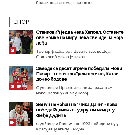
била клизава тема, нарочито...
СПОРТ
Станковић једва чека Хапоел: Оставите
ове момке на миру, нека све иде на моја
леђа
Тренер фудбалера Црвене звезде Дејан
Станковић рекао је након...
Звезда са десет играча победила Нови
Пазар – гости погађали пречке, Катаи
донео бодове
Фудбалери Црвене звезде задржали су
максималан учинак у новој...
Земун немоћан на "Чика Дачи" - прва
победа Радничког у другом мандату
Феђе Дудића
Фудбалери Радничког 1923 победили су у
Крагујевцу екипу Земуна...