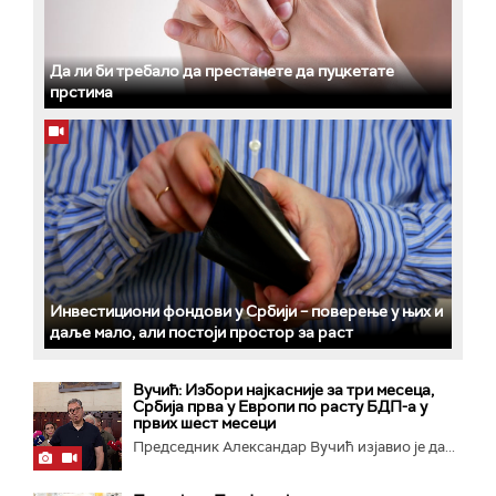
Да ли би требало да престанете да пуцкетате
прстима
Инвестициони фондови у Србији – поверење у њих и
даље мало, али постоји простор за раст
Вучић: Избори најкасније за три месеца,
Србија прва у Европи по расту БДП-а у
првих шест месеци
Председник Александар Вучић изјавио је да...