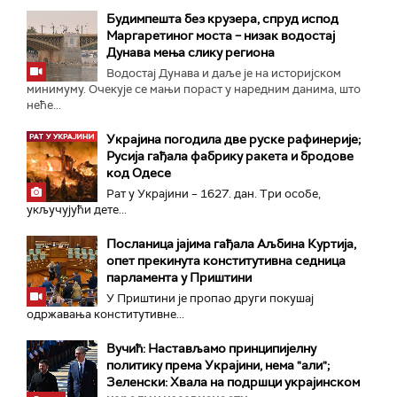
Будимпешта без крузера, спруд испод
Маргаретиног моста – низак водостај
Дунава мења слику региона
Водостај Дунава и даље је на историјском
минимуму. Очекује се мањи пораст у наредним данима, што
неће...
Украјина погодила две руске рафинерије;
Русија гађала фабрику ракета и бродове
код Одесе
Рат у Украјини – 1627. дан. Три особе,
укључујући дете...
Посланица јајима гађала Аљбина Куртија,
опет прекинута конститутивна седница
парламента у Приштини
У Приштини је пропао други покушај
одржавања конститутивне...
Вучић: Настављамо принципијелну
политику према Украјини, нема "али";
Зеленски: Хвала на подршци украјинском