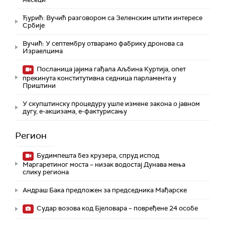
Ђурић: Вучић разговором са Зеленским штити интересе
Србије
Вучић: У септембру отварамо фабрику дронова са
Израелцима
Посланица јајима гађала Аљбина Куртија, опет
прекинута конститутивна седница парламента у
Приштини
У скупштинску процедуру ушле измене закона о јавном
дугу, е-акцизама, е-фактурисању
Регион
Будимпешта без крузера, спруд испод
Маргаретиног моста – низак водостај Дунава мења
слику региона
Андраш Бакa предложен за председника Мађарске
Судар возова код Бјеловара – повређене 24 особе