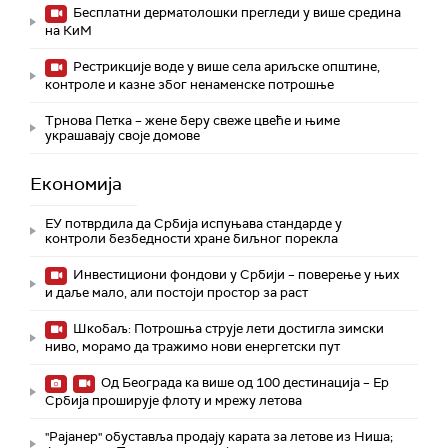
Бесплатни дерматолошки прегледи у више средина
на КиМ
Рестрикције воде у више села ариљске општине,
контроле и казне због ненаменске потрошње
Трнова Петка – жене беру свеже цвеће и њиме
украшавају своје домове
Економија
ЕУ потврдила да Србија испуњава стандарде у
контроли безбедности хране биљног порекла
Инвестициони фондови у Србији – поверење у њих
и даље мало, али постоји простор за раст
Шкобаљ: Потрошња струје лети достигла зимски
ниво, морамо да тражимо нови енергетски пут
Од Београда ка више од 100 дестинација – Ер
Србија проширује флоту и мрежу летова
"Рајанер" обуставља продају карата за летове из Ниша;