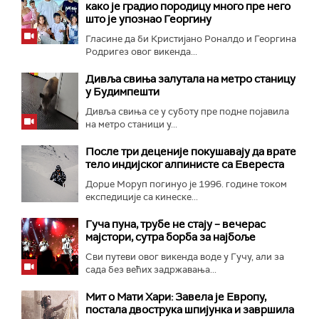
како је градио породицу много пре него
што је упознао Георгину
Гласине да би Кристијано Роналдо и Георгина
Родригез овог викенда...
Дивља свиња залутала на метро станицу
у Будимпешти
Дивља свиња се у суботу пре подне појавила
на метро станици у...
После три деценије покушавају да врате
тело индијског алпинисте са Евереста
Дорџе Моруп погинуо је 1996. године током
експедиције са кинеске...
Гуча пуна, трубе не стају – вечерас
мајстори, сутра борба за најбоље
Сви путеви овог викенда воде у Гучу, али за
сада без већих задржавања...
Мит о Мати Хари: Завела је Европу,
постала двострука шпијунка и завршила