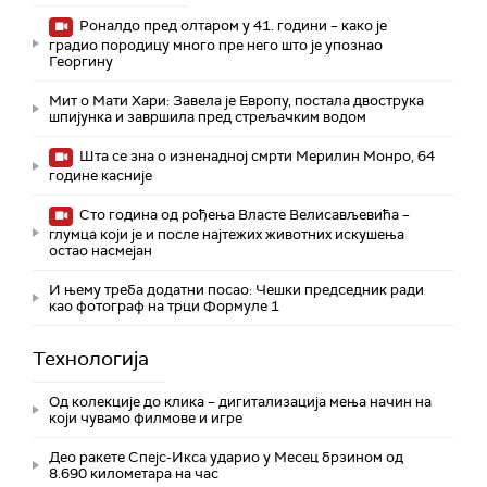
Роналдо пред олтаром у 41. години – како је
градио породицу много пре него што је упознао
Георгину
Мит о Мати Хари: Завела је Европу, постала двострука
шпијунка и завршила пред стрељачким водом
Шта се зна о изненадној смрти Мерилин Монро, 64
године касније
Сто година од рођења Власте Велисављевића –
глумца који је и после најтежих животних искушења
остао насмејан
И њему треба додатни посао: Чешки председник ради
као фотограф на трци Формуле 1
Технологијa
Од колекције до клика – дигитализација мења начин на
који чувамо филмове и игре
Део ракете Спејс-Икса ударио у Месец брзином од
8.690 километара на час