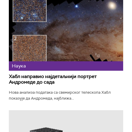
Наука
Хабл направио најдетаљнији портрет
Андромеде до сада
Нова анализа података са свемирског телескопа Хабл
показује да Андромеда, најближа...