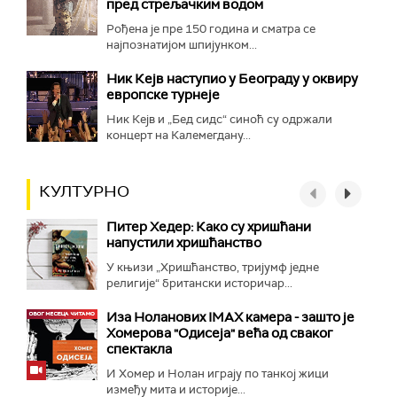
пред стрељачким водом
Рођена је пре 150 година и сматра се
најпознатијом шпијунком...
Ник Кејв наступио у Београду у оквиру
европске турнеје
Ник Кејв и „Бед сидс“ синоћ су одржали
концерт на Калемегдану...
КУЛТУРНО
Питер Хедер: Како су хришћани
напустили хришћанство
У књизи „Хришћанство, тријумф једне
религије“ британски историчар...
Иза Ноланових IMAX камера - зашто је
Хомерова "Одисеја" већа од сваког
спектакла
И Хомер и Нолан играју по танкој жици
између мита и историје...