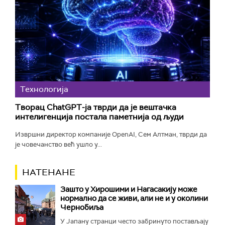
Технологијa
Творац ChatGPT-ја тврди да је вештачка
интелигенција постала паметнија од људи
Извршни директор компаније OpenAI, Сем Алтман, тврди да
је човечанство већ ушло у...
НАТЕНАНЕ
Зашто у Хирошими и Нагасакију може
нормално да се живи, али не и у околини
Чернобиља
У Јапану странци често забринуто постављају