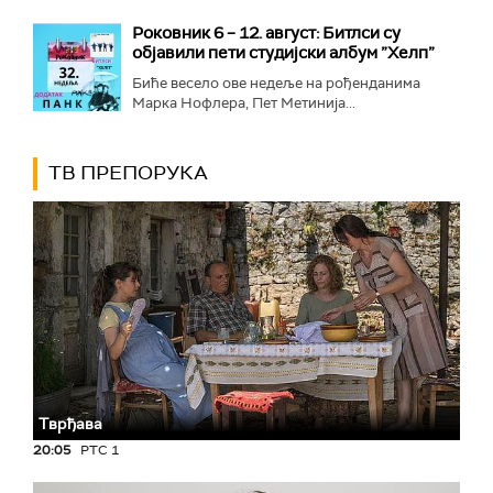
Роковник 6 – 12. август: Битлси су
објавили пети студијски албум ”Хелп”
Биће весело ове недеље на рођенданима
Марка Нофлера, Пет Метинија...
ТВ ПРЕПОРУКА
Тврђава
20:05
РТС 1