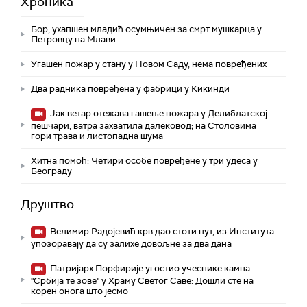
Хроника
Бор, ухапшен младић осумњичен за смрт мушкарца у
Петровцу на Млави
Угашен пожар у стану у Новом Саду, нема повређених
Два радника повређена у фабрици у Кикинди
Јак ветар отежава гашење пожара у Делиблатској
пешчари, ватра захватила далековод; на Столовима
гори трава и листопадна шума
Хитна помоћ: Четири особе повређене у три удеса у
Београду
Друштво
Велимир Радојевић крв дао стоти пут, из Института
упозоравају да су залихе довољне за два дана
Патријарх Порфирије угостио учеснике кампа
"Србија те зове" у Храму Светог Саве: Дошли сте на
корен онога што јесмо