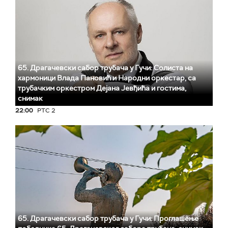
65. Драгачевски сабор трубача у Гучи: Солиста на
хармоници Влада Пановић и Народни оркестар, са
трубачким оркестром Дејана Јевђића и гостима,
снимак
22:00
РТС 2
65. Драгачевски сабор трубача у Гучи: Проглашење