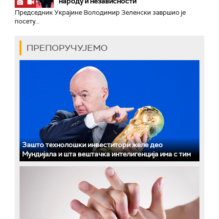
народу и независности
Председник Украјине Володимир Зеленски завршио је
посету...
ПРЕПОРУЧУЈЕМО
Зашто технолошки инвеститори желе део
Мундијала и шта вештачка интелигенција има с тим