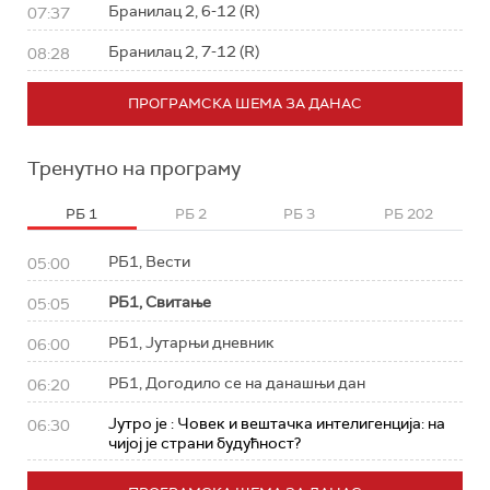
Бранилац 2, 6-12 (R)
07:37
Бранилац 2, 7-12 (R)
08:28
ПРОГРАМСКА ШЕМА ЗА ДАНАС
Тренутно на програму
РБ 1
РБ 2
РБ 3
РБ 202
РБ1, Вести
05:00
РБ1, Свитање
05:05
РБ1, Јутарњи дневник
06:00
РБ1, Догодило се на данашњи дан
06:20
Јутро је : Човек и вештачка интелигенција: на
06:30
чијој је страни будућност?