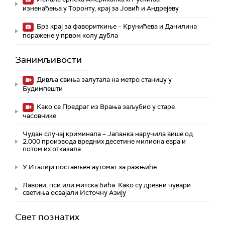
изненађења у Торонту, крај за Јовић и Андрејеву
Брз крај за фавориткиње – Крунићева и Данилина
поражене у првом колу дубла
Занимљивости
Дивља свиња залутала на метро станицу у
Будимпешти
Како се Предраг из Врања заљубио у старе
часовнике
Чудан случај криминала – Јапанка наручила више од
2.000 производа вредних десетине милиона евра и
потом их отказала
У Италији постављен аутомат за ражњиће
Лавови, пси или митска бића: Како су древни чувари
светиња освајали Источну Азију
Свет познатих