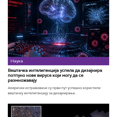
Наука
Вештачка интелигенција успела да дизајнира
потпуно нове вирусе који могу да се
размножавају
Амерички истраживачи су први пут успешно користили
вештачку интелигенцију за дизајнирање...