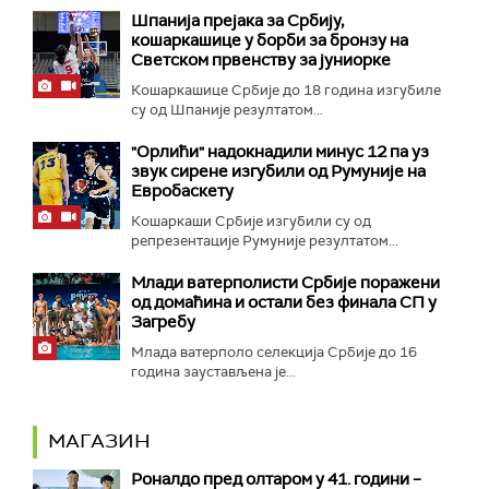
Шпанија прејакa за Србију,
кошаркашице у борби за бронзу на
Светском првенству за јуниорке
Кошаркашице Србије до 18 година изгубиле
су од Шпаније резултатом...
"Орлићи" надокнадили минус 12 па уз
звук сирене изгубили од Румуније на
Евробаскету
Кошаркаши Србије изгубили су од
репрезентације Румуније резултатом...
Млади ватерполисти Србије поражени
од домаћина и остали без финала СП у
Загребу
Млада ватерполо селекција Србије до 16
година заустављена је...
МАГАЗИН
Роналдо пред олтаром у 41. години –