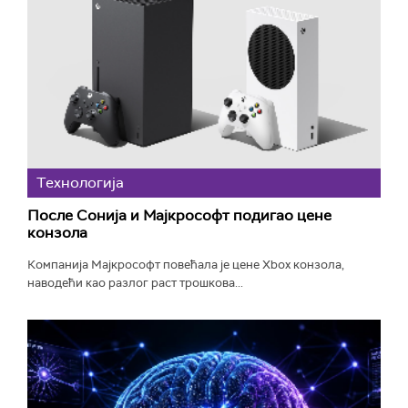
Технологијa
После Сонија и Мајкрософт подигао цене
конзола
Компанија Мајкрософт повећала је цене Xbox конзола,
наводећи као разлог раст трошкова...