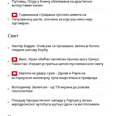
Пуповац: Олуја у Книну обележена на драстично
антиуставан начин
Годишњица страдања српских цивила на
Петровачкој цести, злочина за који још нико није
одговарао
Свет
Хантер Бајден: Очев рак се проширио, веома је болно
гледати његову борбу
Венс: Иран обећао несметан пролаз кроз Ормуз;
Пакистан: Израел је претња целом муслиманском свету
Европа на удару суше – Дунав и Рајна на
историјском минимуму, трпе енергетика и привреда
Володимир Зеленски - од ТВ екрана до ровова
геополитике
Покушај терористичког напада у Лајпцигу, возач
аеродромског аутобуса шутнуо дрон са експлозивом