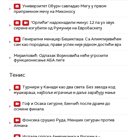
Универзитет Обурн савладао Мегу у првом
припремном мечу на Миконосу
"Орлићи" надокнадили минус 12 па уз звук
сирене изгубили од Румуније на Евробаскету
Генерални менаџер Бешикташа: Са Алимпијевићем
сам као породица, прави успех није једном достићи врх
Мијаиловић: Одлазак Војиновића неће угрозити
функционисање АБА лиге
Тенис
Турнири у Канади као два света: Без звезда код
мушкараца, најбоље играчице и даље зарађују мање
Гоф и Осака сигурне, Бенчић после драме до
осмине финала
Фонсека срушио Руда, Меншик сигуран против
Атмана
Испале српска Американка и Рускиња –