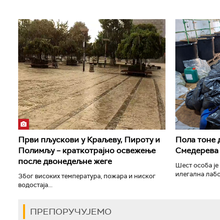
Први пљускови у Краљеву, Пироту и
Пола тоне 
Полимљу – краткотрајно освежење
Смедерева
после двонедељне жеге
Шест особа је
илегална лабо
Због високих температура, пожара и ниског
водостаја...
ПРЕПОРУЧУЈЕМО