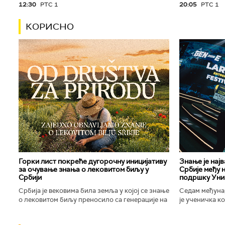
12:30
РТС 1
20:05
РТС 1
КОРИСНО
Горки лист покреће дугорочну иницијативу
Знање је нај
за очување знања о лековитом биљу у
Србије међу 
Србији
подршку Уни
Србија је вековима била земља у којој се знање
Седам међуна
о лековитом биљу преносило са генерације на
је ученичка к
генерацију. Људи су познавали биљке које
Техничке школ
расту око њих, знали...
Новог Сада осв