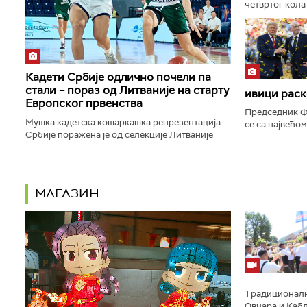
четвртог кола
Пазара, а тре
прижељкује да 
Кадети Србије одлично почели па
стали – пораз од Литваније на старту
ивици раск
Европског првенства
Председник Ф
Мушка кадетска кошаркашка репрезентација
се са највећо
Србије поражена је од селекције Литваније
пропасти план
резултатом 95:79 у утакмици првог кола групе
права светске
А на Европском првенству...
МАГАЗИН
Традиционално
Овчара и Кабл