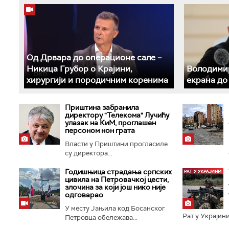
Од Дрвара до операционе сале –
Никица Грубор о Крајини,
Володимир
хирургији и породичним коренима
екрана до
Приштина забранила
директору "Телекома" Лучићу
улазак на КиМ, проглашен
персоном нон грата
Власти у Приштини прогласиле
су директора...
Годишњица страдања српских
цивила на Петровачкој цести,
злочина за који још нико није
одговарао
У месту Јањила код Босанског
Рат у Украјини
Петровца обележава...