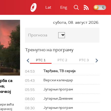
Lat
Eng
субота, 08. август 2026.
Прогноза
Тренутно на програму
вет
РТС HD
РТС 1
РТС 2
РТС 3
РТС Св
Тврђава, ТВ серија
04:53
Верски календар
рба са
05:43
на;
Јутарњи програм
05:55
ачкој
Јутарњи Дневник
08:00
тири већа
Јутарњи програм
08:30
арачкој