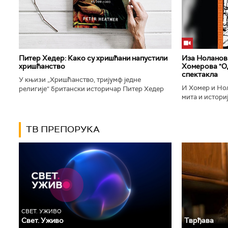
Питер Хедер: Како су хришћани напустили
Иза Ноланови
хришћанство
Хомерова "Од
спектакла
У књизи „Хришћанство, тријумф једне
И Хомер и Нол
религије“ британски историчар Питер Хедер
мита и историј
описује трансформацију хришћанства од
духу свог врем
блискоисточног култа до масовне религије...
филм који је по
ТВ ПРЕПОРУКА
СВЕТ. УЖИВО
Свет. Уживо
Тврђава