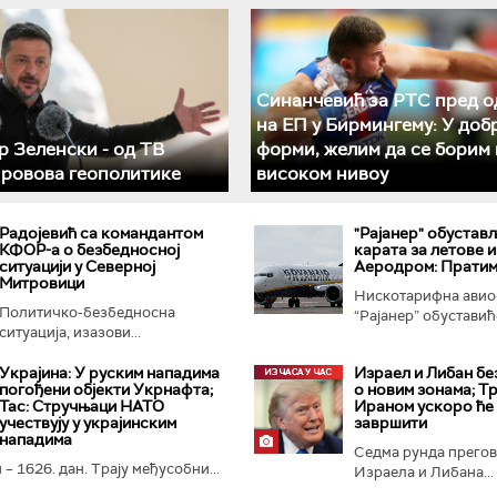
Синанчевић за РТС пред о
на ЕП у Бирмингему: У доб
 Зеленски - од ТВ
форми, желим да се борим 
 ровова геополитике
високом нивоу
Радојевић са командантом
"Рајанер" обустав
КФОР-а о безбедносној
карата за летове и
ситуацији у Северној
Аеродром: Пратим
Митровици
Нискотарифна авио
Политичко-безбедносна
“Рајанер” обуставиће
ситуација, изазови...
Украјина: У руским нападима
Израел и Либан бе
погођени објекти Укрнафта;
о новим зонама; Тр
Тас: Стручњаци НАТО
Ираном ускоро ће
учествују у украјинским
завршити
нападима
Седма рунда прего
 – 1626. дан. Трају међусобни...
Израела и Либана...