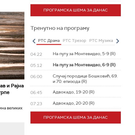
ПРОГРАМСКА ШЕМА ЗА ДАНАС
Тренутно на програму
о
РТС Полетарац
РТС Драма
РТС Трезор
РТС Музика
РТС Жив
На путу за Монтевидео, 5-9 (R)
04:22
На путу за Монтевидео, 6-9 (R)
05:12
Случај породице Бошковић, 69.
06:00
и 70. епизода (R)
ав и Рајна
трпе
Адвокадо, 19-20 (R)
06:45
Адвокадо, 20-20 (R)
07:23
ћина великих
ПРОГРАМСКА ШЕМА ЗА ДАНАС