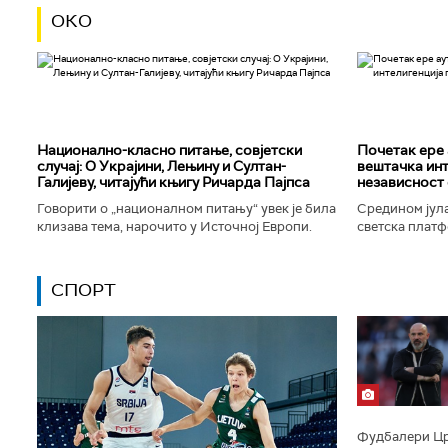
ОКО
Национално-класнo питање, совјетски
Почетак ере 
случај: О Украјини, Лењину и Султан-
вештачка инт
Галијеву, читајући књигу Ричарда Пајпса
независност 
Говорити о „националном питању“ увек је била
Средином јула
клизава тема, нарочито у Источној Европи.
светска платф
Ипак, нисам могао да одолим искушењу да се
интелигенције,
вратим књизи Ричарда...
незабележеног
СПОРТ
Фудбалери Црв