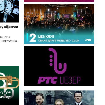
 су објавили
нданима
 Нигрутина,
тића, Николе
 у Гучи:
или су"