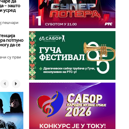
чаре да
да – зашто
 и усред
ој пешчари
генција
ира потпуно
могу да се
ачи су први