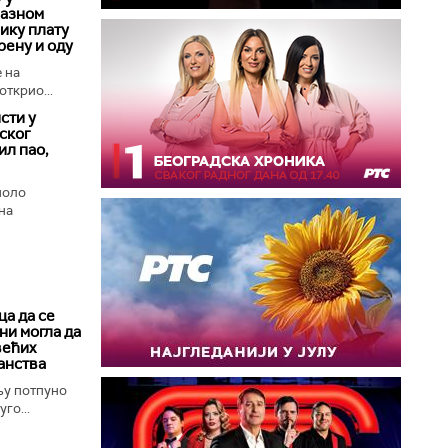
лазном
лику плату
рену и оду
 на
открио...
сти у
ског
ил пао,
поло
на
а да се
ни могла да
већих
анства
њу потпуно
го...