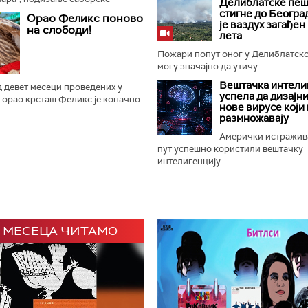
Делиблатске пеш
ање прангија крај Споменика
стигне до Београ
Орао Феликс поново
и је отворен 65. Драгачевски...
је ваздух загађен
на слободи!
лета
Пожари попут оног у Делиблатск
могу значајно да утичу...
Вештачка интели
 девет месеци проведених у
успела да дизајн
 орао крсташ Феликс је коначно
нове вирусе који 
ладунац орла крсташа који је
размножавају
у домаће и светске...
Амерички истражив
пут успешно користили вештачку
интелигенцију...
 МЕСЕЦА ЧИТАМО