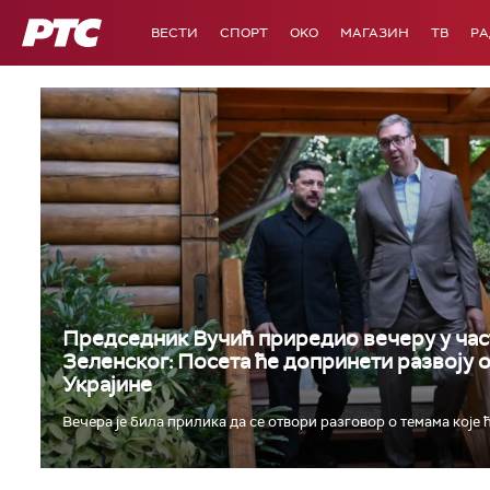
РТС
ВЕСТИ
СПОРТ
OKO
МАГАЗИН
ТВ
Р
Председник Вучић приредио вечеру у час
Зеленског: Посета ће допринети развоју 
Украјине
Вечера је била прилика да се отвори разговор о темама које ћ