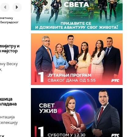
хијатру и
 мајстор
ину Веску
х,
ба у
ашица
авладана
нтација
селекцију
 у