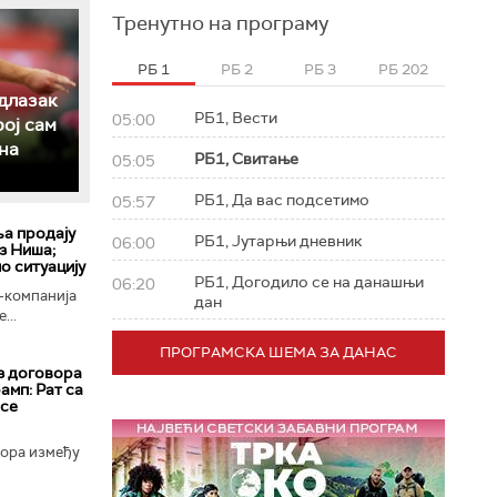
Тренутно на програму
РБ 1
РБ 2
РБ 3
РБ 202
длазак
РБ1, Вести
05:00
рој сам
на
РБ1, Свитање
05:05
РБ1, Да вас подсетимо
05:57
ља продају
РБ1, Јутарњи дневник
06:00
з Ниша;
о ситуацију
РБ1, Догодило се на данашњи
06:20
-компанија
дан
...
ПРОГРАМСКА ШЕМА ЗА ДАНАС
з договора
амп: Рат са
 се
вора између