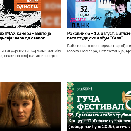
х IMAX камера - зашто је
Роковник 6 – 12. август: Битлси
исеја" већа од сваког
пети студијски албум ”Хелп”
Биће весело ове недеље на рође
ан играју по танкој жици између
Марка Нофлера, Пет Метинија, Ајс
е, сваки на свој начин и сходно
Брус Дикинсона, Ејџа, Марка Нас
ена. Овај други је направио
Вранковића и Јана Андерсона...
сле...
65. Драгачевски сабор трубача
Концерт "Победили су - заслуж
(победници Гуче 2025), снимак