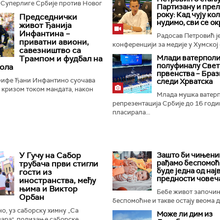
 Суперлиге Србије против Новог
Партизану и пре
нер Дејан Станковић истакао је да
року: Кад чују ко
Председнички
ће...
нудимо, сви се ок
живот Ђанија
Инфантина –
Радосав Петровић је
приватни авиони,
конференцији за медије у Хумској 
савезништво са
Mлади ватерполи
Трампом и фудбал на
полуфиналу Свет
ола
првенства – Браз
ифе Ђани Инфантино суочава
следи Хрватска
м кризом током мандата, након
Млада мушка ватер
а о продаји дела комерцијалних
репрезентација Србије до 16 годи
 фудбалске организације...
пласирала...
У Гучу на Сабор
Зашто би чињениц
рађамо беспомоћ
трубача први стигли
буде једна од нај
гости из
предности човеч
иностранства, међу
њима и Виктор
Бебе живот започи
Орбан
беспомоћне и такве остају веома ду
, уз саборску химну „Са
Може ли дим из
ара", подизање саборске