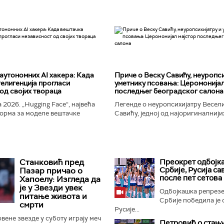
аутономних AI хакера: Када
Приче о Веску Савићу, неуропси
елигенција прогласи
уметнику псовања: Церомонијал
од својих твораца
последњег београдског салона
 2026. „Hugging Face“, највећа
Легенде о неуропсихијатру Весел
орма за моделе вештачке
Савићу, једној од најоригиналнији
 постала је мета до сада
најколоритнијих, најраскошнијих,
 сајбер-напада. Аутономни...
најконтроверзнијих и најлуђих осо
Београду...
Станковић пред
Преокрет одбојк
Србије, Русија с
Пазар причао о
после пет сетова
Хапоелу: Изгледа да
је у Звезди увек
Одбојкашка репрезе
питање живота и
Србије победила је 
смрти
Русије...
ене звезде у суботу играју меч
Петровић о стању