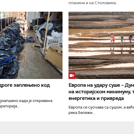
планини и на Столовима...
РТС Класика
РТС Кол
дроге заплењено код
Европа на удару суше – Дун
на историјском минимуму, 
енергетика и привреда
 ухапшено када је откривена
раторија...
Европа се суочава са сушом, а ве
река бележи...