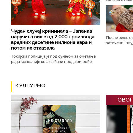
заставе и пуц
трубачу, у Гуч
Чудан случај криминала – Јапанка
наручила више од 2.000 производа
После више од
вредних десетине милиона евра и
заточеништву,
потом их отказала
на слободи. М
привукао пажњ
Токијска полиција је под сумњом за ометање
рада компаније која се бави продајом робе
преко интернета ухапсила особу која је
наручила више од 2.100 производа...
КУЛТУРНО
ОВОГ