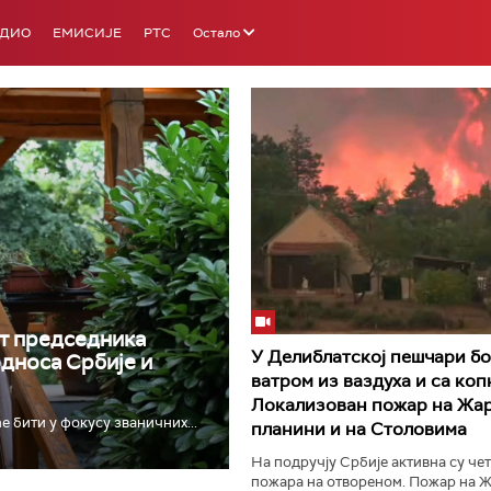
АДИО
ЕМИСИЈЕ
РТС
Остало
РТС 3
РТС С
т председника
У Делиблатској пешчари бо
односа Србије и
ватром из ваздуха и са коп
Локализован пожар на Жар
е бити у фокусу званичних...
планини и на Столовима
На подручју Србије активна су че
пожара на отвореном. Пожар на Ж