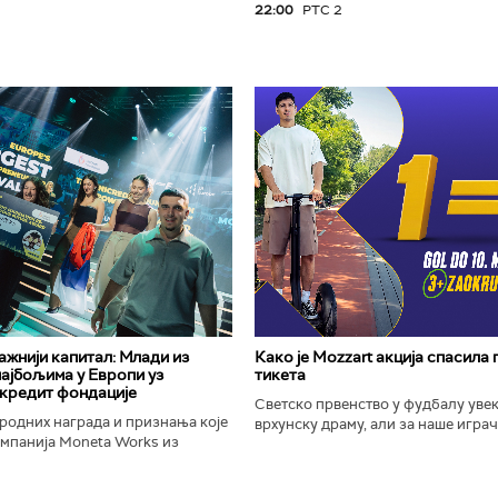
22:00
РТС 2
важнији капитал: Млади из
Како је Mozzart акција спасила
најбољима у Европи уз
тикета
кредит фондације
Светско првенство у фудбалу уве
родних награда и признања које
врхунску драму, али за наше играче
омпанија Moneta Works из
шампионат остаће упамћен по Moz
е "Милева Марић Ајнштајн" из
промоцији која је потпуно промени
ојила на највећем...