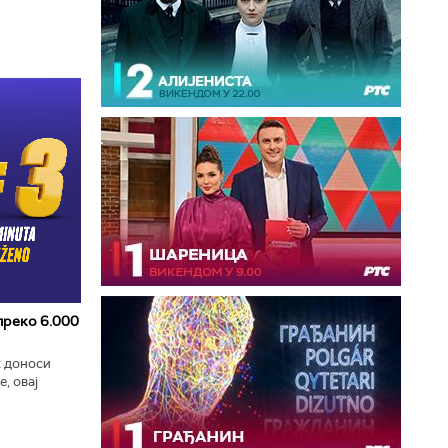
 преко 6.000
к доноси
, овај
zart
ла...