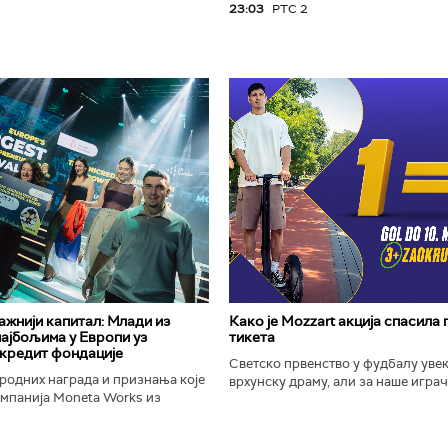
23:03
РТС 2
важнији капитал: Млади из
Како је Mozzart акција спасила
најбољима у Европи уз
тикета
кредит фондације
Светско првенство у фудбалу уве
родних награда и признања које
врхунску драму, али за наше играче
омпанија Moneta Works из
шампионат остаће упамћен по Moz
е "Милева Марић Ајнштајн" из
промоцији која је потпуно промени
ојила на највећем...