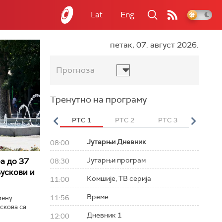
Lat
Eng
петак, 07. август 2026.
Прогноза
Тренутно на програму
вет
РТС HD
РТС 1
РТС 2
РТС 3
РТС Св
Јутарњи Дневник
08:00
Јутарњи програм
а до 37
08:30
ускови и
Комшије, ТВ серија
11:00
Време
11:56
мену
скова са
Дневник 1
12:00