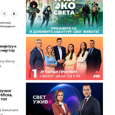
хијатру и
 мајстор
ину Веску
х,
ба у
лучког
ебска,
 гол
з Бањалуке
к...