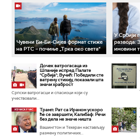
У Србији 
Чувени Би-Би-Сијев формат стиже
развода: 
на РТС – почиње „Трка око света“
имовини т
Дочек ватрогасаца из
Шпаније испред Палате
"Србија"; Вучић: Победили сте
ватрену стихију, показали шта
значи храброст
Српски ватрогасци и спасиоци који су
учествовали...
Трамп: Рат са Ираном ускоро
ће се завршити; Калибаф: Речи
без дела не значе ништа
Вашингтон и Техеран настављају
размену политичких...