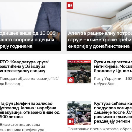
годишње више од 10.000
Апел за рационалну потр
Зашто спорови о деци и
струје – климе троше трећи
рају годинама
енергије у домаћинствима
РТС: "Квадратура круга"
Руски енергетски 
заштићена у Заводу за
мети Кијева; Москв
интелектуалну својину
бродове у Црном 
Поводом објаве телевизије "N1"
Рат у Украјини – 162
да ће се од...
међусобни...
Тајфун Делфин паралисао
Култура сећања к
југозапад Јапана - наређена
предуслов помирењ
евакуација, отказано више од
деценије после „Ол
500 летова
различита тумаче
раздвајају регион
Више стотина хиљада
Поштовање према жртвама, образ
становника префектура...