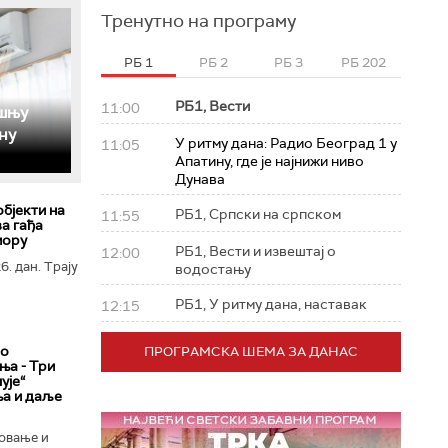
Тренутно на програму
РБ 1
РБ 2
РБ 3
РБ 202
РБ1, Вести
11:00
ошњу
ну
У ритму дана: Радио Београд 1 у
11:05
Апатину, где је најнижи ниво
Дунава
објекти на
РБ1, Српски на српском
11:55
а гађа
мору
РБ1, Вести и извештај о
12:00
6. дан. Трају
водостању
РБ1, У ритму дана, наставак
12:15
ао
ПРОГРАМСКА ШЕМА ЗА ДАНАС
а ­- Три
ује“
ња и даље
овање и