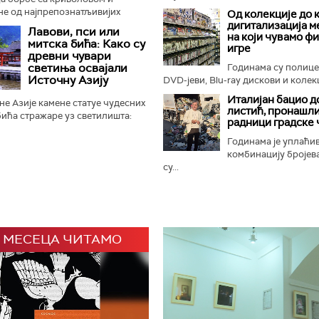
не од најпрепознатљивијих
Од колекције до 
отиња, црни носорози поново
дигитализација м
Лавови, пси или
на који чувамо ф
ном Замбези. Њихов повратак...
митска бића: Како су
игре
древни чувари
светиња освајали
Годинама су полиц
Источну Азију
DVD-јеви, Blu-ray дискови и колекц
Италијан бацио д
е Азије камене статуе чудесних
листић, пронашли
ића стражаре уз светилишта:
радници градске 
онфучијанске, таоистичке и
 али и маузолеје...
Годинама је уплаћи
комбинацију бројева
су...
 МЕСЕЦА ЧИТАМО