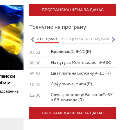
ПРОГРАМСКА ШЕМА ЗА ДАНАС
Тренутно на програму
о
РТС Полетарац
РТС Драма
РТС Трезор
РТС Музика
РТС Жив
Бранилац 2, 9-12 (R)
07:51
На путу за Монтевидео, 8-9 (R)
08:38
Цват липе на Балкану, 4-13 (R)
09:31
ленски
рбији
Сјај у очима, филм (R)
10:22
редседника
Случај породице Бошковић, 67.
12:00
и 68. епизода (R)
ПРОГРАМСКА ШЕМА ЗА ДАНАС