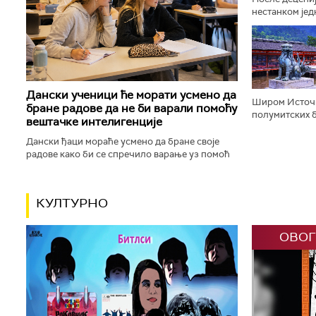
нестанком јед
афричких жив
корачају доли
Дански ученици ће морати усмено да
Широм Источн
бране радове да не би варали помоћу
полумитских б
вештачке интелигенције
будистичке, к
шинто храмове,
Дански ђаци мораће усмено да бране своје
радове како би се спречило варање уз помоћ
вештачке интелигенције. Данска влада ће,
између осталог, увести низ...
КУЛТУРНО
ОВОГ