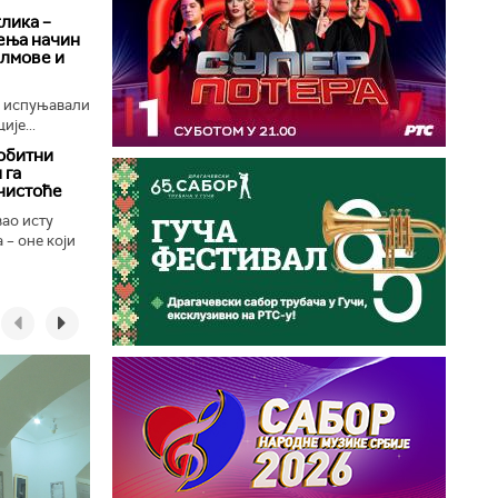
клика –
ења начин
илмове и
е испуњавали
ије...
обитни
 га
чистоће
вао исту
 – оне који