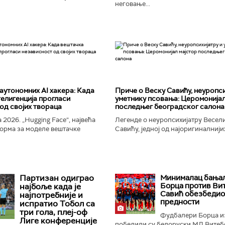
неговање...
аутономних AI хакера: Када
Приче о Веску Савићу, неуропси
елигенција прогласи
уметнику псовања: Церомонијал
од својих твораца
последњег београдског салона
 2026. „Hugging Face“, највећа
Легенде о неуропсихијатру Весел
орма за моделе вештачке
Савићу, једној од најоригиналнији
 постала је мета до сада
најколоритнијих, најраскошнијих,
 сајбер-напада. Аутономни...
најконтроверзнијих и најлуђих осо
Београду...
Партизан одиграо
Минималац бања
Борца против Вит
најбоље када је
Савић обезбедио
најпотребније и
предности
испратио Тобол са
три гола, плеј-оф
Фудбалери Борца и
Лиге конференције
победили су белоруски МЛ Витебс