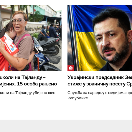
РТС Класика
РТС Кол
школи на Тајланду –
Украјински председник Зе
ијених, 15 особа рањено
стиже у званичну посету С
коли на Тајланду убијено шест
Служба за сарадњу с медијима п
Републике...