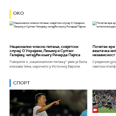
ОКО
Национално-класнo питање, совјетски
Почетак ере 
случај: О Украјини, Лењину и Султан-
вештачка инт
Галијеву, читајући књигу Ричарда Пајпса
независност 
Говорити о „националном питању“ увек је била
Средином јула
клизава тема, нарочито у Источној Европи.
светска платф
Ипак, нисам могао да одолим искушењу да се
интелигенције,
вратим књизи Ричарда...
незабележеног
СПОРТ