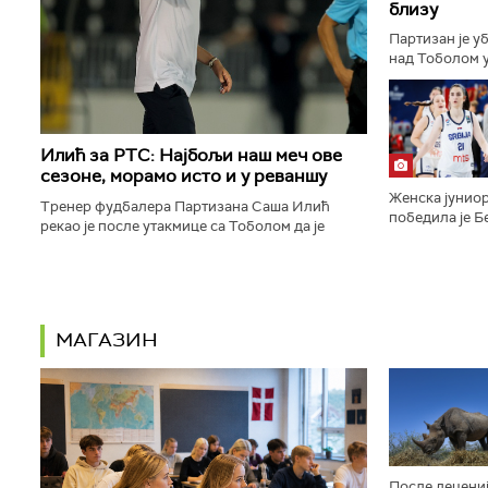
близу
Партизан је у
над Тоболом у
ка пласману у
конференције.
Илић за РТС: Најбољи наш меч ове
сезоне, морамо исто и у реваншу
Женска јуниор
Тренер фудбалера Партизана Саша Илић
победила је Бе
рекао је после утакмице са Тоболом да је
9:16, 29:14, 2
његов тим одиграо најбољи меч откако је сео
полуфинале Ев
на клупу београдског тима...
МАГАЗИН
После децениј