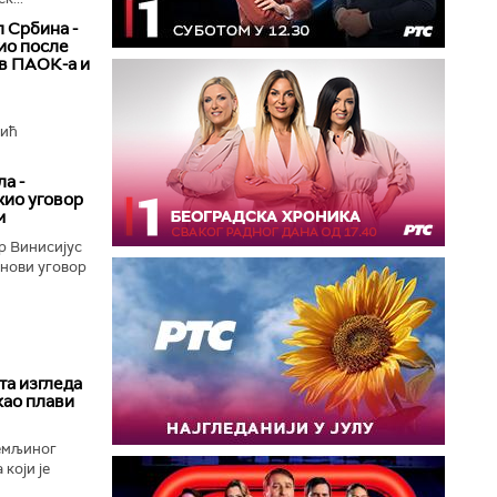
 Србина -
ио после
ив ПАОК-а и
вић
а -
жио уговор
м
р Винисијус
 нови уговор
та изгледа
као плави
Земљиног
који је