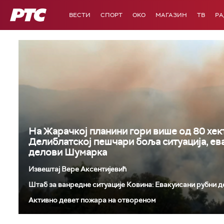
РТС
ВЕСТИ
СПОРТ
OKO
МАГАЗИН
ТВ
Р
На Жарачкој планини гори више од 80 хек
Делиблатској пешчари боља ситуација, ев
делови Шумарка
Извештај Вере Аксентијевић
Штаб за ванредне ситуације Ковина: Евакуисани рубни 
Активно девет пожара на отвореном