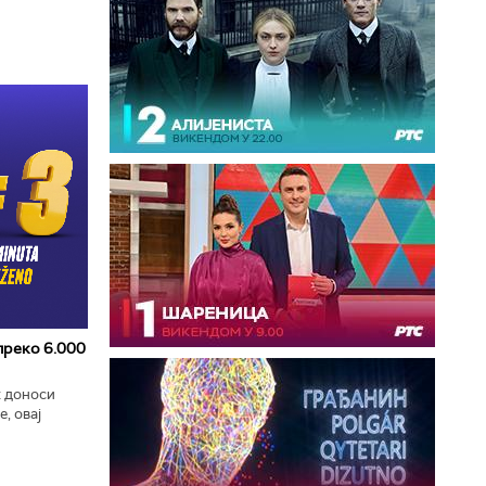
 преко 6.000
к доноси
, овај
zart
ла...