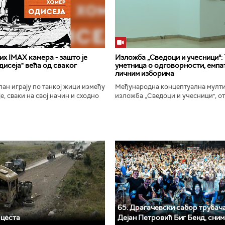
х IMAX камера - зашто је
Изложба „Сведоци и учесници“:
исеја" већа од сваког
уметница о одговорности, емпат
личним изборима
ан играју по танкој жици између
Међународна концептуална мулт
е, сваки на свој начин и сходно
изложба „Сведоци и учесници", от
ена. Овај други је направио
Галерији Сингидунум. Ауторски пр
сле...
уметнице Душе Вуковић, бави...
65. Драгачевски сабор трубача 
 цеста
Дејан Петровић Биг Бeнд, сни