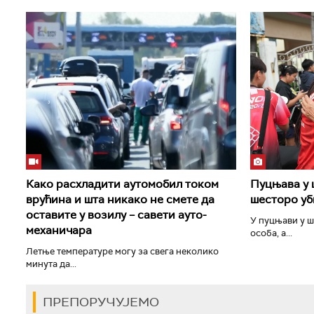
Како расхладити аутомобил током
Пуцњава у 
врућина и шта никако не смете да
шесторо уб
оставите у возилу – савети ауто-
У пуцњави у ш
механичара
особа, а...
Летње температуре могу за свега неколико
минута да...
ПРЕПОРУЧУЈЕМО