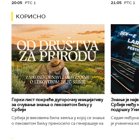
20:05
РТС 1
21:05
РТС 1
КОРИСНО
Горки лист покреће дугорочну иницијативу
Знање је нај
за очување знања о лековитом биљу у
Србије међу 
Србији
подршку Уни
Србија је вековима била земља у којој се знање
Седам међуна
о лековитом биљу преносило са генерације на
је ученичка к
генерацију. Људи су познавали биљке које
Техничке школ
расту око њих, знали...
Новог Сада осв