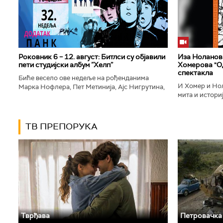
Роковник 6 – 12. август: Битлси су објавили
Иза Ноланови
пети студијски албум ”Хелп”
Хомерова "Од
спектакла
Биће весело ове недеље на рођенданима
И Хомер и Нол
Марка Нофлера, Пет Метинија, Ајс Нигрутина,
мита и историј
Брус Дикинсона, Ејџа, Марка Настића, Николе
духу свог врем
Вранковића и Јана Андерсона...
филм који је по
ТВ ПРЕПОРУКА
Тврђава
Петровачка