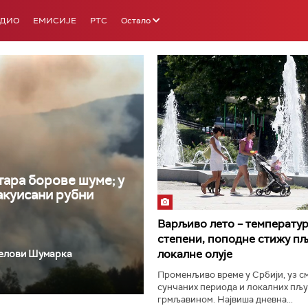
АДИО
ЕМИСИЈЕ
РТС
Остало
РТС 3
РТС С
тара борове шуме; у
акуисани рубни
Варљиво лето – температур
степени, поподне стижу пљ
локалне олује
делови Шумарка
Променљиво време у Србији, уз с
сунчаних периода и локалних пљу
грмљавином. Највиша дневна...