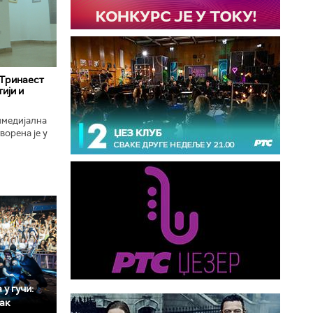
 Тринаест
ији и
имедијална
ворена је у
ојекат
у гучи:
мак