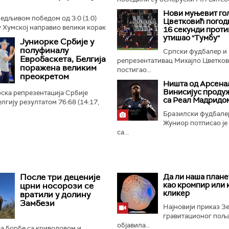
Нови муњевит гол
бедљивом победом од 3:0 (1:0)
Цветковић погод
 Хумској направио велики корак
16 секунди прот
 плеј-оф квалификација за Лигу
утишао "Тумбу"
Јуниорке Србије у
 Црно-бели...
полуфиналу
Српски фудбалер и
Евробаскета, Белгија
репрезентативац Михајло Цветко
поражена великим
постигао...
преокретом
Ништа од Арсенал
Винисијус проду
ска репрезентација Србије
са Реал Мадридо
лгију резултатом 76:68 (14:17,
4:21) и пласирала се у
Бразилски фудбале
ропског првенства...
Жуниор потписао је
са...
После три деценије
Да ли наша плане
као кромпир или 
црни носорози се
кликер
вратили у долину
Замбези
Најновији приказ 
гравитационог поља 
објавила...
а борбе са криволовом и