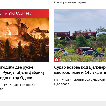
Сектора за ванредне...
АТ У УКРАЈИНИ
РТС Класика
РТС Кол
огодила две руске
Судар возова код Бјеловар
; Русија гађала фабрику
шесторо теже и 14 лакше 
родове код Одесе
Путнички и теретни воз сударили 
Бјеловара...
 – 1627. дан. Три особе,
е...