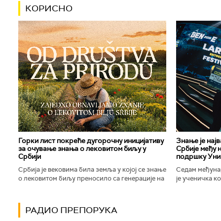
КОРИСНО
Горки лист покреће дугорочну иницијативу
Знање је нај
за очување знања о лековитом биљу у
Србије међу 
Србији
подршку Уни
Србија је вековима била земља у којој се знање
Седам међуна
о лековитом биљу преносило са генерације на
је ученичка к
генерацију. Људи су познавали биљке које
Техничке школ
расту око њих, знали...
Новог Сада осв
РАДИО ПРЕПОРУКА