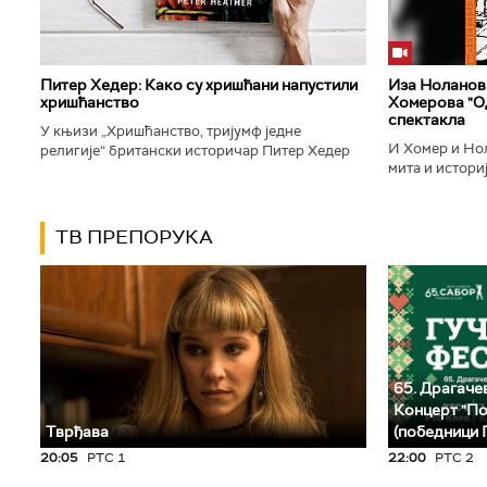
Питер Хедер: Како су хришћани напустили
Иза Ноланови
хришћанство
Хомерова "Од
спектакла
У књизи „Хришћанство, тријумф једне
И Хомер и Нол
религије“ британски историчар Питер Хедер
мита и историј
описује трансформацију хришћанства од
духу свог врем
блискоисточног култа до масовне религије...
филм који је по
ТВ ПРЕПОРУКА
65. Драгачев
Концерт "По
Тврђава
(победници 
20:05
РТС 1
22:00
РТС 2