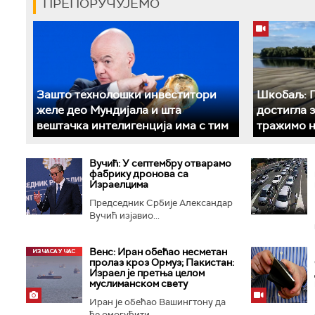
ПРЕПОРУЧУЈЕМО
Зашто технолошки инвеститори
Шкобаљ: П
желе део Мундијала и шта
достигла 
вештачка интелигенција има с тим
тражимо н
Вучић: У септембру отварамо
фабрику дронова са
Израелцима
Председник Србије Александар
Вучић изјавио...
Венс: Иран обећао несметан
пролаз кроз Ормуз; Пакистан:
Израел је претња целом
муслиманском свету
Иран је обећао Вашингтону да
ће омогућити...