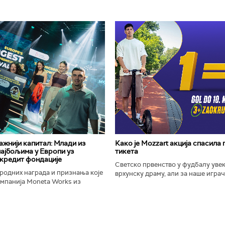
важнији капитал: Млади из
Како је Mozzart акција спасила
најбољима у Европи уз
тикета
кредит фондације
Светско првенство у фудбалу уве
родних награда и признања које
врхунску драму, али за наше играче
омпанија Moneta Works из
шампионат остаће упамћен по Moz
е "Милева Марић Ајнштајн" из
промоцији која је потпуно промени
ојила на највећем...