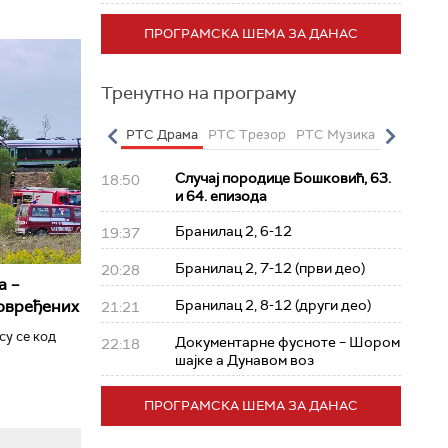
ПРОГРАМСКА ШЕМА ЗА ДАНАС
Тренутно на програму
о
РТС Полетарац
РТС Драма
РТС Трезор
РТС Музика
РТС Жив
Случај породице Бошковић, 63.
18:50
и 64. епизода
Бранилац 2, 6-12
19:37
Бранилац 2, 7-12 (први део)
20:28
а –
повређених
Бранилац 2, 8-12 (други део)
21:21
су се код
Документарне фусноте – Шором
22:18
шајке а Дунавом воз
ПРОГРАМСКА ШЕМА ЗА ДАНАС