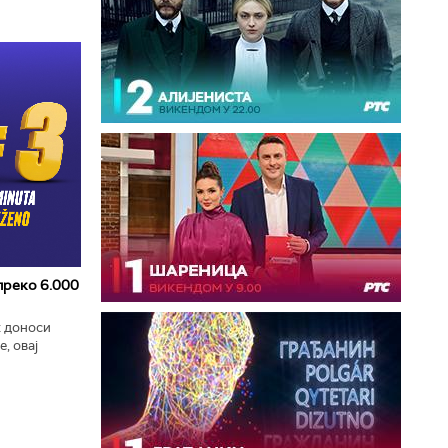
 преко 6.000
к доноси
, овај
zart
ла...