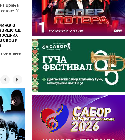
 из Врања
сатове. У
минала –
а више од
вредних
 евра и
а
за ометање