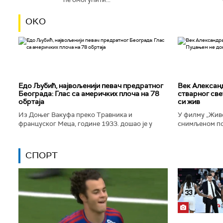
ОКО
Едо Љубић, највољенији певач предратног
Век Алексан
Београда: Глас са америчких плоча на 78
стварног све
обртаја
си жив
Из Доњег Вакуфа преко Травника и
У филму „Живо
француског Меца, године 1933. дошао је у
снимљеном по
Београд и убрзо постао велика престоничка
Александра Т
музичка звезда. Певао је у најбољим...
којег игра Дра
СПОРТ