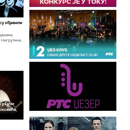
 су објавили
нданима
 Нигрутина,
тића, Николе
 у Гучи:
рковића,