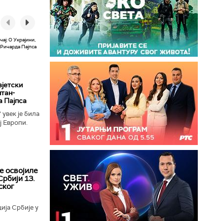
вјетски
лтан-
а Пајпса
увек је била
ј Европи.
ушењу да се
е освојиле
Србији 13.
ског
ија Србије у