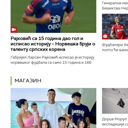
Генерални ме
Бешикташ Неди
Евролиги важн
одговорност, к
Рајковић са 15 година дао гол и
исписао историју – Норвешка бруји о
Фудбалери Хе
таленту српских корена
попто ће њихо
пропустити чи
Габријел Ларсен Рајковић исписао је историју
колена, саопшт
норвешког фудбала са само 15 година и 166
дана. Млади нападач Волеренге постигао је
гол против Боде Глимта...
МАГАЗИН
Дорџе Моруп п
експедиције с