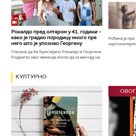
планине света.
година налази 
Роналдо пред олтаром у 41. години –
како је градио породицу много пре
Рођена је пре
него што је упознао Георгину
најпознатијом
Хари, плесачи
Гласине да би Кристијано Роналдо и Георгина
мушки свет пад
Родригез овог викенда могли да се венчају на
Мадеири поново су у средиште пажње ставиле
њихову готово деценију...
КУЛТУРНО
ОВОГ