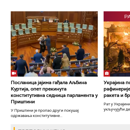
Р
Посланица јајима гађала Аљбина
Украјина п
Куртија, опет прекинута
рафинерије
конститутивна седница парламента у
ракета и б
Приштини
Рат у Украјини
укључујући дет
У Приштини је пропао други покушај
одржавања конститутивне...