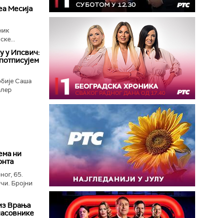
еа Месија
ник
ке...
у у Ипсвич:
потписујем
рбије Саша
алер
ема ни
онта
ног, 65.
чи. Бројни
из Врања
часовнике