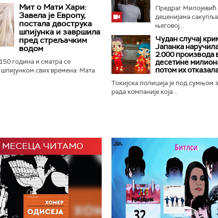
 Његово тело, које се већ 30
Мит о Мати Хари:
Предраг Милојевић
на око 8.500 метара...
Завела је Европу,
деценијама сакупља 
постала двострука
његовој...
шпијунка и завршила
Чудан случај кри
пред стрељачким
Јапанка наручил
водом
2.000 производа 
 150 година и сматра се
десетине милиона
потом их отказал
 шпијунком свих времена: Мата
ца и стриптизета пред којом је
Токијска полиција је под сумњом 
ао на колена...
рада компаније која...
 МЕСЕЦА ЧИТАМО