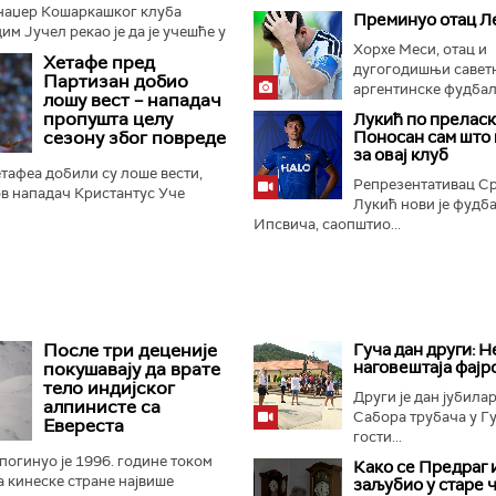
наџер Кошаркашког клуба
Преминуо отац Л
м Јучел рекао је да је учешће у
Хорхе Меси, отац и
а прилика, али и велика
Хетафе пред
дугогодишњи савет
ао и да турски клуб...
Партизан добио
аргентинске фудбалс
лошу вест – нападач
пропушта целу
Лукић по преласк
сезону због повреде
Поносан сам што 
за овај клуб
тафеа добили су лоше вести,
Репрезентативац С
в нападач Кристантус Уче
Лукић нови је фудб
таву сезону због тешке повреде
Ипсвича, саопштио...
ио је шпански клуб...
После три деценије
Гуча дан други: Н
наговештаја фајр
покушавају да врате
тело индијског
Други је дан јубилар
алпинисте са
Сабора трубача у Гу
Евереста
гости...
огинуо је 1996. године током
Како се Предраг 
а кинеске стране највише
заљубио у старе 