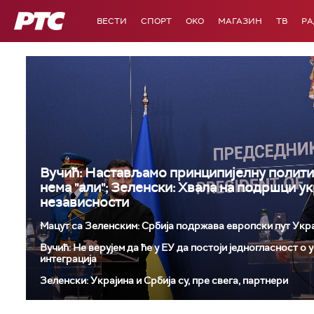
РТС
ВЕСТИ
СПОРТ
OKO
МАГАЗИН
ТВ
Р
Вучић: Настављамо принципијелну полити
нема "али"; Зеленски: Хвала на подршци у
независности
Мацут са Зеленским: Србија подржава европски пут Укр
Вучић: Не верујем да ће у ЕУ да постоји једногласност о
интеграција
Зеленски: Украјина и Србија су, пре свега, партнери