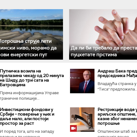
отрошња струје лети
зимски ниво, морамо да
Да ли би требало да прест
ови енергетски пут
пуцкетате прстима
Путничка возила на
Андраш Бакa пред
прелазима чекају од 20 минута
председника Мађ
на Шиду, до три сата на
Владајућа странка 
Батровцима
"Тиса" предложила..
Према информацијама Управе
граничне полиције...
Инвестициони фондови у
Рестрикције воде 
Србији – поверење у њих и
ариљске општине,
даље мало, али постоји
казне због ненаме
простор за раст
потрошње
И поред тога, што на западу
Општински штаб за 
одавно и то успешно...
ситуације донео...