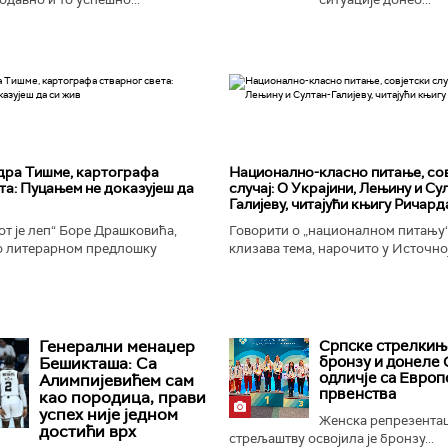
дра Тишме, картографа
Национално-класнo питање, со
та: Пуцањем не доказујеш да
случај: О Украјини, Лењину и Су
Галијеву, читајући књигу Ричард
т је леп“ Боре Драшковића,
Говорити о „националном питању“ 
 литерарном предлошку
клизава тема, нарочито у Источно
ишме, окорели криминалац Гара,
Ипак, нисам могао да одолим иск
ган Николић, каже...
вратим књизи Ричарда...
Генерални менаџер
Српске стрелкињ
бронзу и донеле 
Бешикташа: Са
одличје са Европ
Алимпијевићем сам
првенства
као породица, прави
успех није једном
Женска репрезентац
достићи врх
стрељаштву освојила је бронзу...