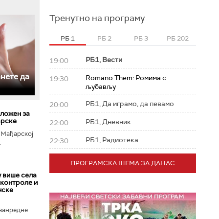
Тренутно на програму
РБ 1
РБ 2
РБ 3
РБ 202
РБ1, Вести
19:00
анете да
Romano Them: Ромима с
19:30
љубављу
РБ1, Да играмо, да певамо
20:00
ложен за
арске
РБ1, Дневник
22:00
у Мађарској
РБ1, Радиотека
22:30
.
ПРОГРАМСКА ШЕМА ЗА ДАНАС
у више села
 контроле и
нске
ванредне