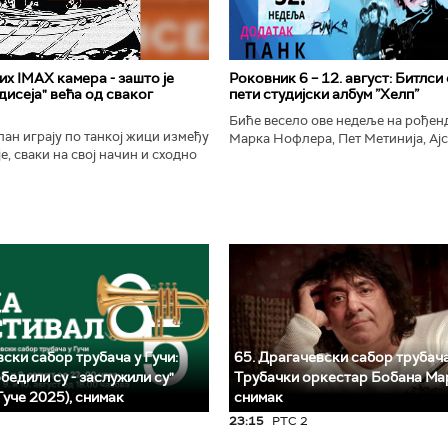
х IMAX камера - зашто је
Роковник 6 – 12. август: Битлси
исеја" већа од сваког
пети студијски албум ”Хелп”
Биће весело ове недеље на рође
ан играју по танкој жици између
Марка Нофлера, Пет Метинија, Ајс
е, сваки на свој начин и сходно
Брус Дикинсона, Ејџа, Марка Нас
ена. Овај други је направио
Вранковића и Јана Андерсона...
сле...
ски сабор трубача у Гучи:
65. Драгачевски сабор трубача
бедили су - заслужили су"
Трубачки оркестар Бобана Ма
Гуче 2025), снимак
снимак
23:15
РТС 2