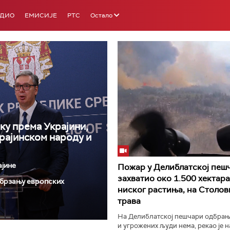
АДИО
ЕМИСИЈЕ
РТС
Остало
ку према Украјини,
РТС 3
РТС С
крајинском народу и
ајине
Пожар у Делиблатској пеш
захватио око 1.500 хектара
 убрзању европских
ниског растиња, на Столов
трава
На Делиблатској пешчари одбрањ
и угрожених људи нема, рекао је 