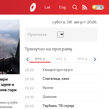
Lat
Eng
субота, 08. август 2026.
Прогноза
Тренутно на програму
вет
РТС HD
РТС 1
РТС 2
РТС 3
РТС Св
Квадратура круга
18:25
Слагалица, квиз
чари
18:58
 шуме и
Време
19:22
има гори
Дневник
19:30
ене су куће
Тврђава, ТВ серија
20:05
начелник