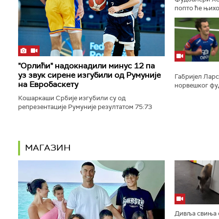
попто ће њихо
пропустити чи
колена, саопшт
"Орлићи" надокнадили минус 12 па
уз звук сирене изгубили од Румуније
Габријел Ларс
на Евробаскету
норвешког фуд
дана. Млади н
Кошаркаши Србије изгубили су од
гол против Бод
репрезентације Румуније резултатом 75:73
(20:20, 11:18, 20:12, 24:23) у другом колу групе
А Европског првенства за играче...
МАГАЗИН
Дивља свиња с