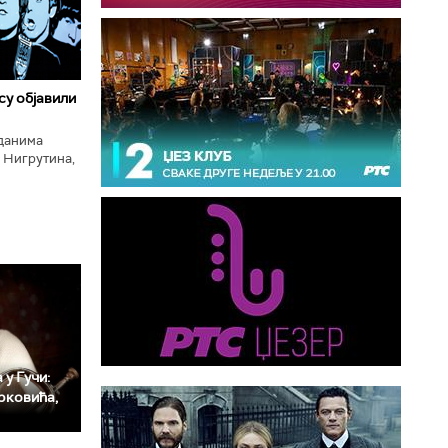
 су објавили
нданима
 Нигрутина,
тића, Николе
 у Гучи:
рковића,