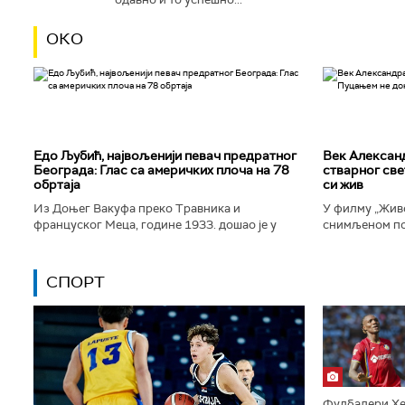
ОКО
Едо Љубић, највољенији певач предратног
Век Алексан
Београда: Глас са америчких плоча на 78
стварног све
обртаја
си жив
Из Доњег Вакуфа преко Травника и
У филму „Живо
француског Меца, године 1933. дошао је у
снимљеном по
Београд и убрзо постао велика престоничка
Александра Т
музичка звезда. Певао је у најбољим...
којег игра Дра
СПОРТ
Фудбалери Хе