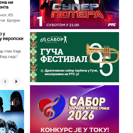
ема ни
онта
ног, 65.
чи. Бројни
о у
у европске
ар Ник Кејв
„Бед сидс"