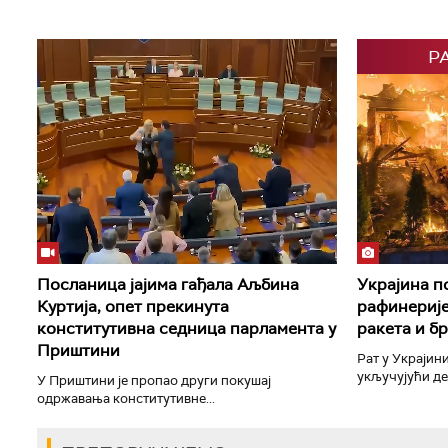
Р
Посланица јајима гађала Аљбина
Украјина п
Куртија, опет прекинута
рафинерије
конститутивна седница парламента у
ракета и б
Приштини
Рат у Украјини
укључујући дет
У Приштини је пропао други покушај
одржавања конститутивне...