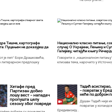
дра Тишме, картографа
Национално-класнo питање, со
та: Пуцањем не доказујеш да
случај: О Украјини, Лењину и Су
Галијеву, читајући књигу Ричард
т је леп“ Боре Драшковића,
Говорити о „националном питању“ 
 литерарном предлошку
клизава тема, нарочито у Источно
ишме, окорели криминалац Гара,
Ипак, нисам могао да одолим иск
ган Николић, каже...
вратим књизи Ричарда...
Хетафе пред
Тадић асистирао,
– повратак у Ере
Партизан добио
неће по добром п
лошу вест – нападач
пропушта целу
Душан Тадић није и
сезону због повреде
повратак у холандс
Ередивизију...
тафеа добили су лоше вести,