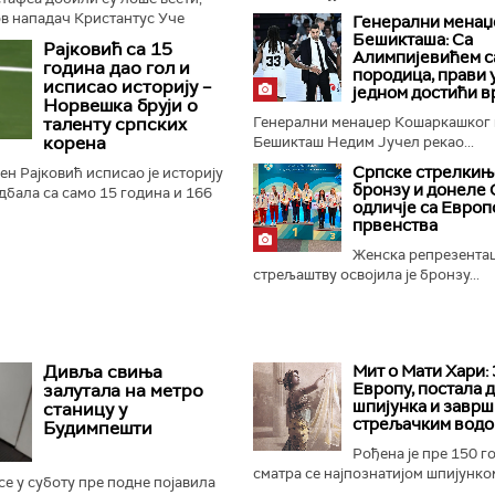
в нападач Кристантус Уче
Генерални менаџ
таву сезону због тешке повреде
Бешикташа: Са
Рајковић са 15
Алимпијевићем с
ио је шпански клуб...
година дао гол и
породица, прави 
исписао историју –
једном достићи в
Норвешка бруји о
таленту српских
Генерални менаџер Кошаркашког 
корена
Бешикташ Недим Јучел рекао...
Српске стрелкињ
ен Рајковић исписао је историју
бронзу и донеле 
бала са само 15 година и 166
одличје са Европ
ападач Волеренге постигао је
првенства
е Глимта...
Женска репрезентац
стрељаштву освојила је бронзу...
Дивља свиња
Мит о Мати Хари: 
Европу, постала 
залутала на метро
шпијунка и заврш
станицу у
стрељачким вод
Будимпешти
Рођена је пре 150 г
сматра се најпознатијом шпијунком
е у суботу пре подне појавила