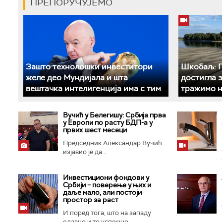
ПРЕПОРУЧУЈЕМО
Зашто технолошки инвеститори
Шкобаљ: П
желе део Мундијала и шта
достигла 
вештачка интелигенција има с тим
тражимо н
Вучић у Белегишу: Србија прва
у Европи по расту БДП-а у
првих шест месеци
Председник Александар Вучић
изјавио је да...
Инвестициони фондови у
Србији – поверење у њих и
даље мало, али постоји
простор за раст
И поред тога, што на западу
одавно и то успешно...