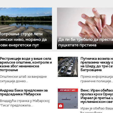
отрошња струје лети
зимски ниво, морамо да
Да ли би требало да прест
ови енергетски пут
пуцкетате прстима
Рестрикције воде у више села
Путничка возила н
ариљске општине, контроле и
прелазима чекају 
казне због ненаменске
на Шиду, до три са
потрошње
Батровцима
Општински штаб за ванредне
Према информација
ситуације донео...
граничне полиције..
Андраш Бакa предложен за
Венс: Иран обећао
председника Мађарске
пролаз кроз Ормуз
Израел је претња 
Владајућа странка у Мађарској
муслиманском све
"Тиса" предложила...
Иран је обећао Ваш
ће омогућити...