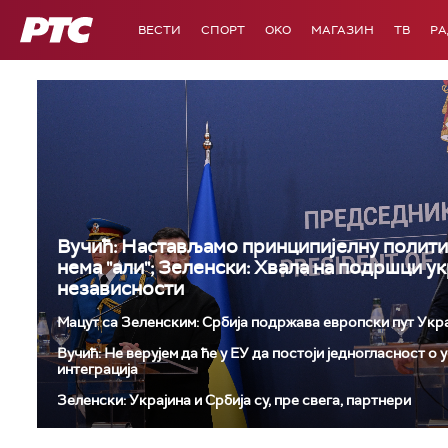
РТС
ВЕСТИ
СПОРТ
OKO
МАГАЗИН
ТВ
Р
Вучић: Настављамо принципијелну полити
нема "али"; Зеленски: Хвала на подршци у
независности
Мацут са Зеленским: Србија подржава европски пут Укр
Вучић: Не верујем да ће у ЕУ да постоји једногласност о
интеграција
Зеленски: Украјина и Србија су, пре свега, партнери