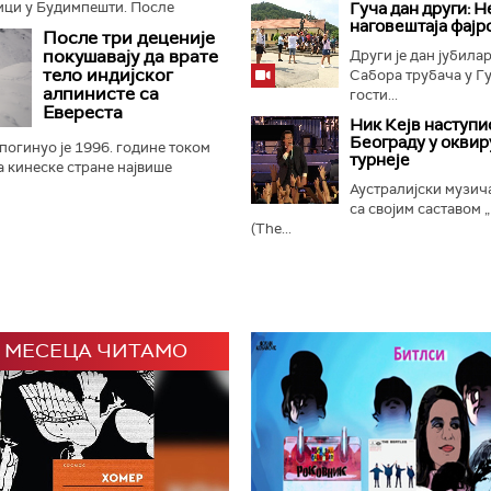
ици у Будимпешти. После
Гуча дан други: Н
наговештаја фајр
ног застоја на линији М2,
После три деценије
а се дивља животиња...
покушавају да врате
Други је дан јубилар
тело индијског
Сабора трубача у Гу
алпинисте са
гости...
Евереста
Ник Кејв наступи
Београду у оквир
огинуо је 1996. године током
турнеје
а кинеске стране највише
 Његово тело, које се већ 30
Аустралијски музич
на око 8.500 метара...
са својим саставом 
(The...
 МЕСЕЦА ЧИТАМО