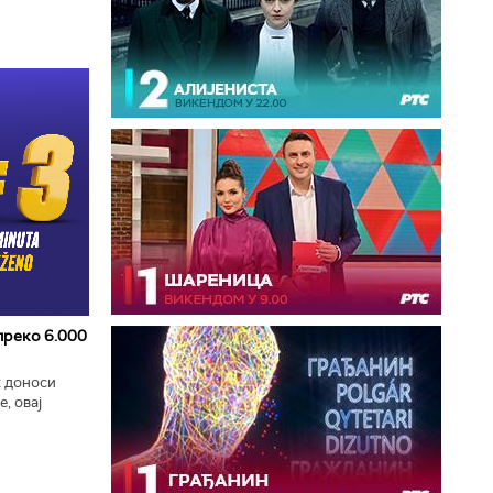
 преко 6.000
к доноси
, овај
zart
ла...