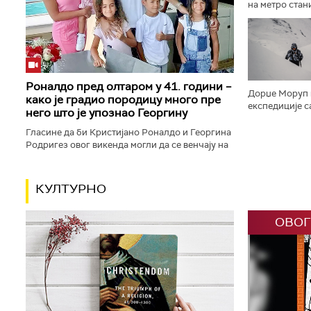
на метро стан
једноипочасов
одлучено је д
Роналдо пред олтаром у 41. години –
Дорџе Моруп п
како је градио породицу много пре
експедиције с
него што је упознао Георгину
планине света.
година налази 
Гласине да би Кристијано Роналдо и Георгина
Родригез овог викенда могли да се венчају на
Мадеири поново су у средиште пажње ставиле
њихову готово деценију...
КУЛТУРНО
ОВОГ