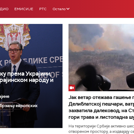
АДИО
ЕМИСИЈЕ
РТС
Остало
ку према Украјини,
РТС 3
РТС С
крајинском народу и
ајине
Јак ветар отежава гашење 
Делиблатској пешчари, ват
 убрзању европских
захватила далековод; на С
гори трава и листопадна ш
На територији Србије активно шес
отвореном простору, а издвајају с