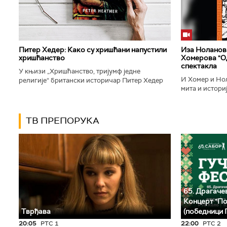
Питер Хедер: Како су хришћани напустили
Иза Ноланови
хришћанство
Хомерова "Од
спектакла
У књизи „Хришћанство, тријумф једне
И Хомер и Нол
религије“ британски историчар Питер Хедер
мита и историј
описује трансформацију хришћанства од
духу свог врем
блискоисточног култа до масовне религије...
филм који је по
ТВ ПРЕПОРУКА
65. Драгачев
Концерт "По
Тврђава
(победници 
20:05
РТС 1
22:00
РТС 2