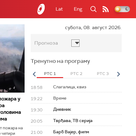
Lat
Eng
субота, 08. август 2026.
Прогноза
Тренутно на програму
вет
РТС HD
РТС 1
РТС 2
РТС 3
РТС Св
Слагалица, квиз
18:58
Време
пожара у
19:22
ра
Дневник
19:30
толовима
ума
Тврђава, ТВ серија
20:05
т пожара на
Барб Вајер, филм
21:00
е четири