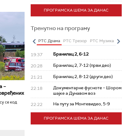
ПРОГРАМСКА ШЕМА ЗА ДАНАС
Тренутно на програму
о
РТС Полетарац
РТС Драма
РТС Трезор
РТС Музика
РТС Жив
Бранилац 2, 6-12
19:37
Бранилац 2, 7-12 (први део)
20:28
Бранилац 2, 8-12 (други део)
21:21
а –
Документарне фусноте – Шором
22:18
повређених
шајке а Дунавом воз
су се код
На путу за Монтевидео, 5-9
22:22
ПРОГРАМСКА ШЕМА ЗА ДАНАС