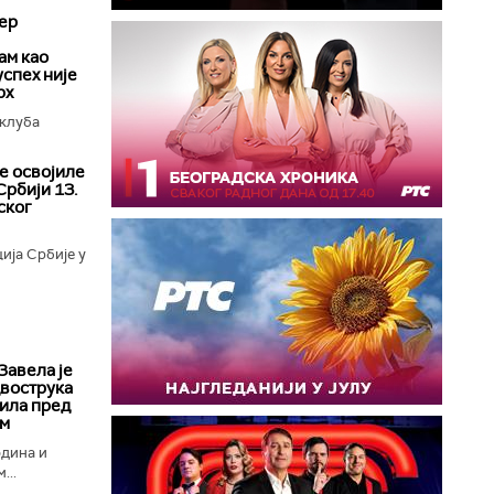
ер
ам као
успех није
рх
клуба
е освојиле
Србији 13.
ског
ија Србије у
Завела је
двострука
ила пред
ом
одина и
...