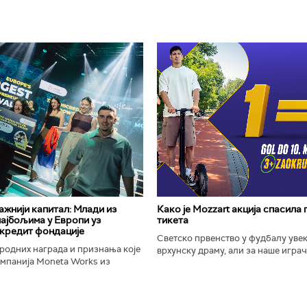
важнији капитал: Млади из
Како је Mozzart акција спасила
најбољима у Европи уз
тикета
кредит фондације
Светско првенство у фудбалу уве
родних награда и признања које
врхунску драму, али за наше играче
омпанија Moneta Works из
шампионат остаће упамћен по Moz
е "Милева Марић Ајнштајн" из
промоцији која је потпуно промени
ојила на највећем...