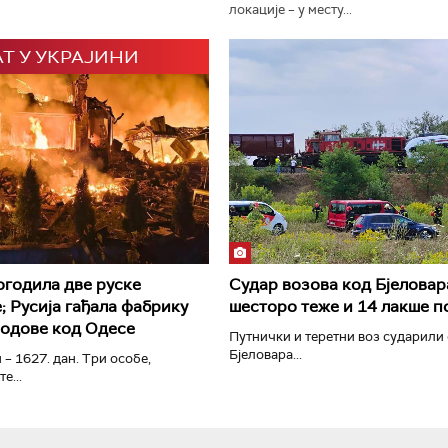
локације – у месту...
АТ У УКРАЈИНИ
РТС Класика
РТС Кол
огодила две руске
Судар возова код Бјеловар
; Русија гађала фабрику
шесторо теже и 14 лакше 
родове код Одесе
Путнички и теретни воз сударили 
Бјеловара...
 – 1627. дан. Три особе,
е...