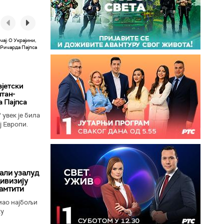
вјетски
лтан-
а Пајпса
увек је била
ј Европи.
ушењу да се
 али узалуд
дивизију
амтити
мао најбољи
ку