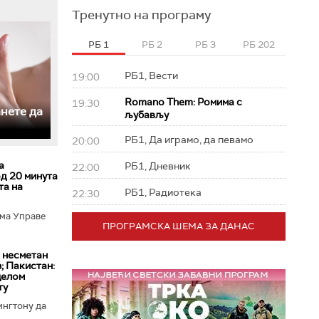
Тренутно на програму
РБ 1
РБ 2
РБ 3
РБ 202
РБ1, Вести
19:00
Romano Them: Ромима с
19:30
анете да
љубављу
РБ1, Да играмо, да певамо
20:00
а
РБ1, Дневник
22:00
од 20 минута
та на
РБ1, Радиотека
22:30
ма Управе
ПРОГРАМСКА ШЕМА ЗА ДАНАС
.
 несметан
; Пакистан:
целом
ту
ингтону да