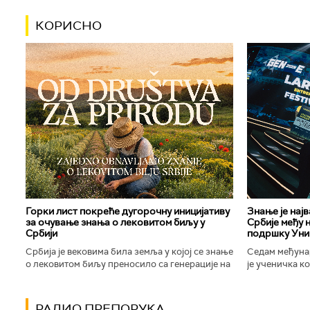
КОРИСНО
Горки лист покреће дугорочну иницијативу
Знање је нај
за очување знања о лековитом биљу у
Србије међу 
Србији
подршку Уни
Србија је вековима била земља у којој се знање
Седам међуна
о лековитом биљу преносило са генерације на
је ученичка к
генерацију. Људи су познавали биљке које
Техничке школ
расту око њих, знали...
Новог Сада осв
РАДИО ПРЕПОРУКА