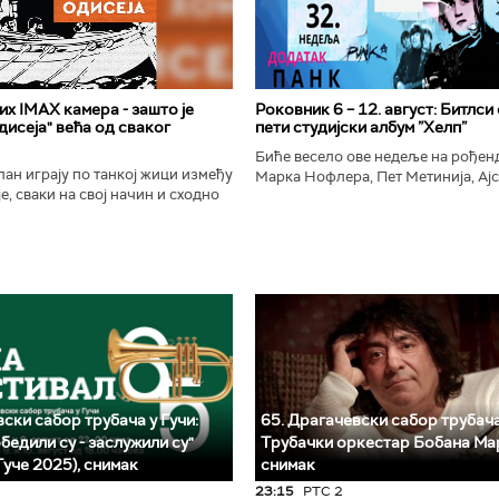
х IMAX камера - зашто је
Роковник 6 – 12. август: Битлси
исеја" већа од сваког
пети студијски албум ”Хелп”
Биће весело ове недеље на рође
ан играју по танкој жици између
Марка Нофлера, Пет Метинија, Ајс
е, сваки на свој начин и сходно
Брус Дикинсона, Ејџа, Марка Нас
ена. Овај други је направио
Вранковића и Јана Андерсона...
сле...
ски сабор трубача у Гучи:
65. Драгачевски сабор трубача
бедили су - заслужили су"
Трубачки оркестар Бобана Ма
Гуче 2025), снимак
снимак
23:15
РТС 2