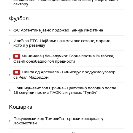
сектору
Фудбал
ФС Аргентине јавно подржао Ђанија Инфатина
Илић за РТС: Најбољи наш меч ове сезоне, морамо
исто и у реваншу
Минималац бањалучког Борца против Витебска,
Савић обезбедио гол предности
Ништа од Арсенала - Винисијус продужио уговор
са Реал Мадридом
Нови муњевит гол Србина - Цветковић погодио после
16 секунди против ПАОК-а и утишао "Тумбу"
Кошарка
Покушевски код Томовића - српски кошаркаш у
Локомотиви