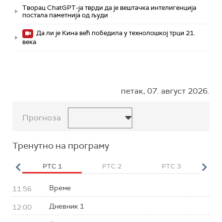
Творац ChatGPT-ја тврди да је вештачка интелигенција
постала паметнија од људи
Да ли је Кина већ победила у технолошкој трци 21.
века
петак, 07. август 2026.
Прогноза
Тренутно на програму
HD
РТС 1
РТС 2
РТС 3
Р
Време
11:56
Дневник 1
12:00