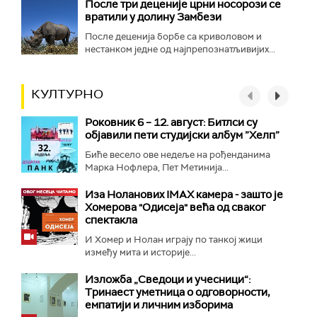
После три деценије црни носорози се
вратили у долину Замбези
После деценија борбе са криволовом и
нестанком једне од најпрепознатљивијих...
КУЛТУРНО
Роковник 6 – 12. август: Битлси су
објавили пети студијски албум ”Хелп”
Биће весело ове недеље на рођенданима
Марка Нофлера, Пет Метинија...
Иза Ноланових IMAX камера - зашто је
Хомерова "Одисеја" већа од сваког
спектакла
И Хомер и Нолан играју по танкој жици
између мита и историје...
Изложба „Сведоци и учесници“:
Тринаест уметница о одговорности,
емпатији и личним изборима