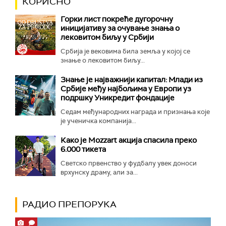
КОРИСНО
Горки лист покреће дугорочну
иницијативу за очување знања о
лековитом биљу у Србији
Србија је вековима била земља у којој се
знање о лековитом биљу...
Знање је најважнији капитал: Млади из
Србије међу најбољима у Европи уз
подршку Уникредит фондације
Седам међународних награда и признања које
је ученичка компанија...
Како је Mozzart акција спасила преко
6.000 тикета
Светско првенство у фудбалу увек доноси
врхунску драму, али за...
РАДИО ПРЕПОРУКА