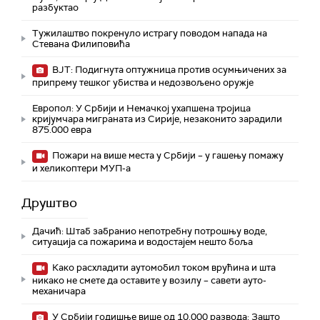
разбуктао
Тужилаштво покренуло истрагу поводом напада на
Стевана Филиповића
ВЈТ: Подигнута оптужница против осумњичених за
припрему тешког убиства и недозвољено оружје
Европол: У Србији и Немачкој ухапшена тројица
кријумчара миграната из Сирије, незаконито зарадили
875.000 евра
Пожари на више места у Србији – у гашењу помажу
и хеликоптери МУП-а
Друштво
Дачић: Штаб забранио непотребну потрошњу воде,
ситуација са пожарима и водостајем нешто боља
Како расхладити аутомобил током врућина и шта
никако не смете да оставите у возилу – савети ауто-
механичара
У Србији годишње више од 10.000 развода: Зашто