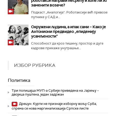
роботакси направи несрећу и хоће ли AI
заменити возаче?
Подкаст „Аналогија“: Роботаксији већ превозе
путнике у САД и...
Окружени људима, а ипак сами – Како је
Антониони предвидео „епидемију
усамљености“
Способност да кроз тишину, простор и дуге
кадрове прикаже унутрашње...
ИЗБОР РУБРИКА
Политика
Три полицајца МУП-а Србије приведена на Јарињу –
двојица пуштена, један задржан
Дрецун: Курти не признаје изборну вољу Срба,
спрема се нова маргинализација Српске листе