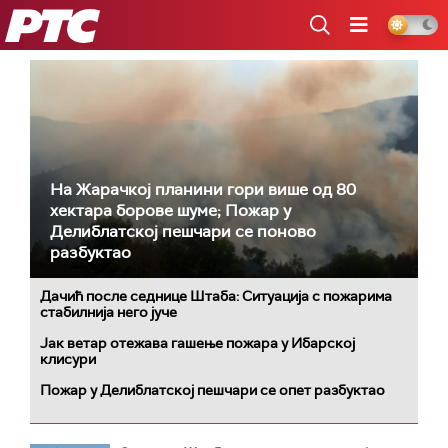
РТС
На Жарачкој планини гори више од 80
хектара борове шуме; Пожар у
Делиблатској пешчари се поново
разбуктао
Дачић после седнице Штаба: Ситуација с пожарима
стабилнија него јуче
Јак ветар отежава гашење пожара у Ибарској
клисури
Пожар у Делиблатској пешчари се опет разбуктао