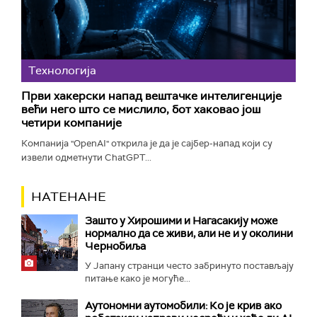
Технологијa
Први хакерски напад вештачке интелигенције
већи него што се мислило, бот хаковао још
четири компаније
Компанија "OpenAI" открила је да је сајбер-напад који су
извели одметнути ChatGPT...
НАТЕНАНЕ
Зашто у Хирошими и Нагасакију може
нормално да се живи, али не и у околини
Чернобиља
У Јапану странци често забринуто постављају
питање како је могуће...
Аутономни аутомобили: Ко је крив ако