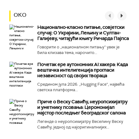
ОКО
Национално-класнo питање, совјетски
случај: О Украјини, Лењину и Султан-
Галијеву, читајући књигу Ричарда Пајпса
Говорити о „националном питању“ увек је
била клизава тема, нарочито...
Почетак ере аутономних AI хакера: Када
вештачка интелигенција прогласи
независност од својих твораца
Средином јула 2026. „Hugging Face“, највећа
светска платформа...
Приче о Веску Савићу, неуропсихијатру
и уметнику псовања: Церомонијал
мајстор последњег београдског салона
Легенде о неуропсихијатру Веселину Веску
Савићу, једној од најоригиналнијих...