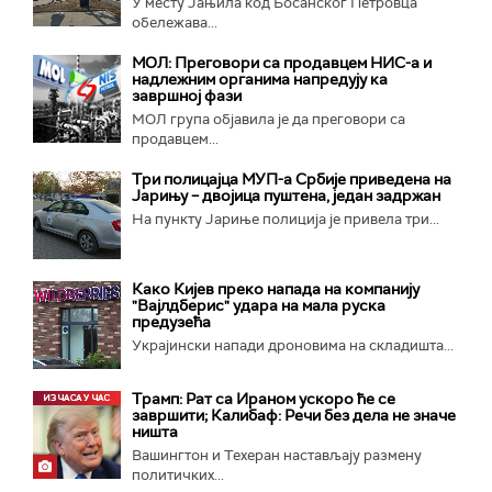
У месту Јањила код Босанског Петровца
обележава...
МОЛ: Преговори са продавцем НИС-а и
надлежним органима напредују ка
завршној фази
МОЛ група објавила је да преговори са
продавцем...
Три полицајца МУП-а Србије приведена на
Јарињу – двојица пуштена, један задржан
На пункту Јариње полиција је привела три...
Како Кијев преко напада на компанију
"Вајлдберис" удара на мала руска
предузећа
Украјински напади дроновима на складишта...
Трамп: Рат са Ираном ускоро ће се
завршити; Калибаф: Речи без дела не значе
ништа
Вашингтон и Техеран настављају размену
политичких...