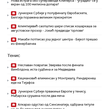
Нова истрага око суперзвезде Клиперса - "уградио" се у
екран од 100 милиона долара?
Јуниорке Србије у полуфиналу Евробаскета,
Белгија поражена великим преокретом
Алимпијевић саопштио шири списак кошаркаша за
августовски прозор - Јокић предводи "орлове"
Макаби потписао још једног центра - Бејкот прешао
из Фенербахчеа
Тенис
Неславан повратак Зверева после финала
Вимблдона, иста судбина и за Медведева
Кецмановић елиминсан у Монтреалу, Риндеркнеш
иде на Тијафоа
Јуниорке Србије првакиње Европе у тенису,
Мађарска срушена после два меча
Алкараз одустао од Синсинатија, одбрана титуле
на Ју-Ес опену под знаком питања