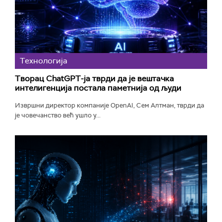
Технологијa
Творац ChatGPT-ја тврди да је вештачка
интелигенција постала паметнија од људи
Извршни директор компаније OpenAI, Сем Алтман, тврди да
је човечанство већ ушло у...