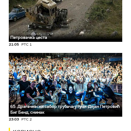
Петровачка цеста
21:05
РТС 1
65. Драгачевски сабор трубача у гучи: Дејан Петровић
Биг Бeнд, снимак
23:03
РТС 2