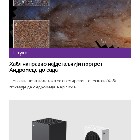
Наука
Хабл направио најдетаљнији портрет
Андромеде до сада
Нова анализа података са свемирског телескопа Хабл
показује да Андромеда, најближа...