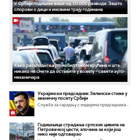
У Србији годишње више од 10.000 развода: Зашто
спорови о деци и имовини трају годинама
Како расхладити аутомобил током врућина и шта
никако не смете да оставите у возилу – савети ауто-
механичара
Украјински председник Зеленски стиже у
званичну посету Србији
Служба за сарадњу с медијима председника...
Годишњица страдања српских цивила на
Петровачкој цести, злочина за који још
нико није одговарао