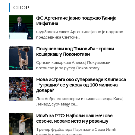
СПОРТ
ФС Аргентине јавно подржао Ђанија
Инфатина
Фудбалски савез Аргентине јавно је подржао
председника Светске...
Покушевски код Томовића - српски
кошаркаш у Локомотиви
Српски кошаркаш Алексеј Покушевски
потписао је за руску Локомотиву...
Нова истрага око суперзвезде Клиперса
- "уградио" се у екран од 100 милиона
долара?
Лос Анђелес клиперси и њихова звезда Кавај
Ленард суочавају се...
Илић за РТС: Најбољи наш меч ове
сезоне, морамо исто и у реваншу
Тренер фудбалера Партизана Саша Илић
рекао је после утакмице...