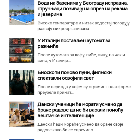
Вода на базенима у Београду исправна,
стручњаци позивају на опрез на рекама
и језерима
Високе температуре и низак водостај погодују
развоју микроорганизама...
У Италији постављен аутомат за
ражњиће
После аутомата за кафу, пиће, пицу, па чак и
вино, у Италији...
Биоскопи поново пуни, филмски
спектакли освојили свет
После периода у којем су стриминг платформе
преузеле примат...
Дански ученици ће морати усмено да
бране радове да не би варали помоћу
вештачке интелигенције
Дански ђаци мораће усмено да бране своје
радове како би се спречило...