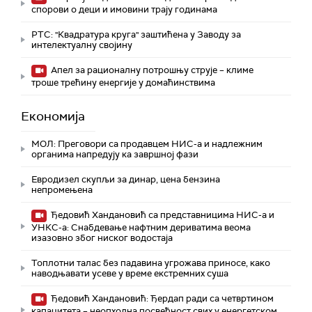
спорови о деци и имовини трају годинама
РТС: "Квадратура круга" заштићена у Заводу за
интелектуалну својину
Апел за рационалну потрошњу струје – климе
троше трећину енергије у домаћинствима
Економија
МОЛ: Преговори са продавцем НИС-а и надлежним
органима напредују ка завршној фази
Евродизел скупљи за динар, цена бензина
непромењена
Ђедовић Хандановић са представницима НИС-а и
УНКС-а: Снабдевање нафтним дериватима веома
изазовно због ниског водостаја
Топлотни талас без падавина угрожава приносе, како
наводњавати усеве у време екстремних суша
Ђедовић Хандановић: Ђердап ради са четвртином
капацитета – неопходна посвећност свих у енергетском