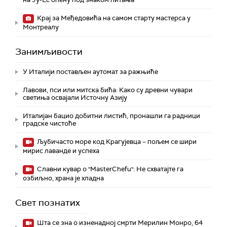
Крај за Међедовића на самом старту мастерса у
Монтреалу
Занимљивости
У Италији постављен аутомат за ражњиће
Лавови, пси или митска бића: Како су древни чувари
светиња освајали Источну Азију
Италијан бацио добитни листић, пронашли га радници
градске чистоће
Љубичасто море код Крагујевца – пољем се шири
мирис лаванде и успеха
Славни кувар о "MasterChefu": Не схватајте га
озбиљно, храна је хладна
Свет познатих
Шта се зна о изненадној смрти Мерилин Монро, 64