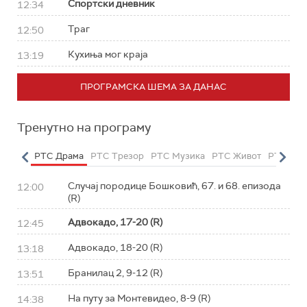
Спортски дневник
12:34
Траг
12:50
Кухиња мог краја
13:19
ПРОГРАМСКА ШЕМА ЗА ДАНАС
Тренутно на програму
етарац
РТС Драма
РТС Трезор
РТС Музика
РТС Живот
РТС Кла
Случај породице Бошковић, 67. и 68. епизода
12:00
(R)
Адвокадо, 17-20 (R)
12:45
Адвокадо, 18-20 (R)
13:18
Бранилац 2, 9-12 (R)
13:51
На путу за Монтевидео, 8-9 (R)
14:38