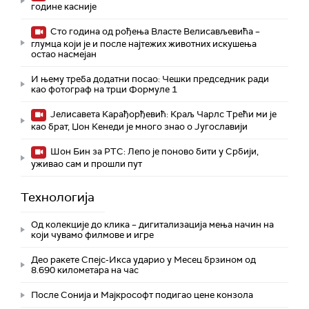
године касније
Сто година од рођења Власте Велисављевића –
глумца који је и после најтежих животних искушења
остао насмејан
И њему треба додатни посао: Чешки председник ради
као фотограф на трци Формуле 1
Јелисавета Карађорђевић: Краљ Чарлс Трећи ми је
као брат, Џон Кенеди је много знао о Југославији
Шон Бин за РТС: Лепо је поново бити у Србији,
уживао сам и прошли пут
Технологијa
Од колекције до клика – дигитализација мења начин на
који чувамо филмове и игре
Део ракете Спејс-Икса ударио у Месец брзином од
8.690 километара на час
После Сонија и Мајкрософт подигао цене конзола