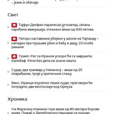
– језик и обичаје
Свет
Тајфун Делфин паралисао југозапад Јапана -
наређена евакуација, отказано више од 500 летова
Петоро наставника убијено у школи на Тајланду –
нападач пре пуцњаве убио и бабу и деду, 23 особе
рањене
Трамп: Рат са Ираном ускоро ће се завршити;
Калибаф: Речи без дела не значе ништа
Судар два трамваја у Немачкој – више од 25
повређених, троје у критичном стању
Венс: Иранци изузетно тешки људи, преговори ће
потрајати; две експлозије код Ормуза
Хроника
На Жарачкој планини гори више од 80 хектара борове
шуме; Пожар у Делиблатској пешчари се поново