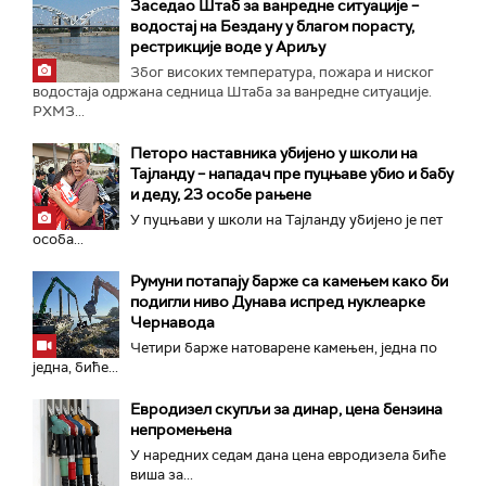
Заседао Штаб за ванредне ситуације –
водостај на Бездану у благом порасту,
рестрикције воде у Ариљу
Због високих температура, пожара и ниског
водостаја одржана седница Штаба за ванредне ситуације.
РХМЗ...
Петоро наставника убијено у школи на
Тајланду – нападач пре пуцњаве убио и бабу
и деду, 23 особе рањене
У пуцњави у школи на Тајланду убијено је пет
особа...
Румуни потапају барже са камењем како би
подигли ниво Дунава испред нуклеарке
Чернавода
Четири барже натоварене камењен, једна по
једна, биће...
Евродизел скупљи за динар, цена бензина
непромењена
У наредних седам дана цена евродизела биће
виша за...