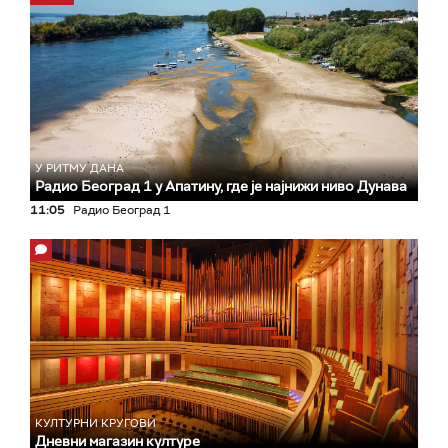
У РИТМУ ДАНА
Радио Београд 1 у Апатину, где је најнижи ниво Дунава
11:05
Радио Београд 1
КУЛТУРНИ КРУГОВИ
Дневни магазин културе