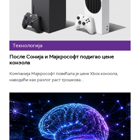
Технологијa
После Сонија и Мајкрософт подигао цене
конзола
Компанија Мајкрософт повећала је цене Xbox конзола,
наводећи као разлог раст трошкова...