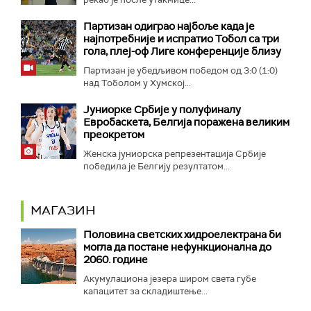
Партизан одиграо најбоље када је
најпотребније и испратио Тобол са три
гола, плеј-оф Лиге конференције близу
Партизан је убедљивом победом од 3:0 (1:0)
над Тоболом у Хумској...
Јуниорке Србије у полуфиналу
Евробаскета, Белгија поражена великим
преокретом
Женска јуниорска репрезентација Србије
победила је Белгију резултатом...
МАГАЗИН
Половина светских хидроелектрана би
могла да постане нефункционална до
2060. године
Акумулациона језера широм света губе
капацитет за складиштење...