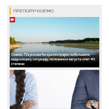
ПРЕПОРУЧУЈЕМО
Совиљ: Пљускови ће краткотрајно побољшати
хидролошку ситуацију; половином августа опет 40
степени