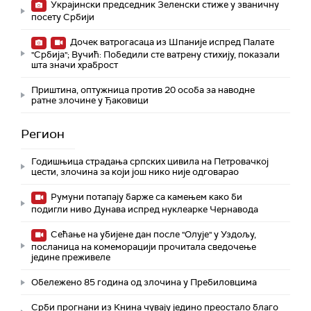
Украјински председник Зеленски стиже у званичну
посету Србији
Дочек ватрогасаца из Шпаније испред Палате
"Србија"; Вучић: Победили сте ватрену стихију, показали
шта значи храброст
Приштина, оптужница против 20 особа за наводне
ратне злочине у Ђаковици
Регион
Годишњица страдања српских цивила на Петровачкој
цести, злочина за који још нико није одговарао
Румуни потапају барже са камењем како би
подигли ниво Дунава испред нуклеарке Чернавода
Сећање на убијене дан после "Олује" у Уздољу,
посланица на комеморацији прочитала сведочење
једине преживеле
Обележено 85 година од злочина у Пребиловцима
Срби прогнани из Книна чувају једино преостало благо