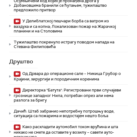
Осумњичени код којих је пронађена дрога у
Добановцима бранили се ћутањем, тужилаштво
предложило притвор
У Делиблатској пешчари борба са ватром из
ваздуха и са копна; Локализован пожар на Жарачкој
планини и на Столовима
Тужилаштво покренуло истрагу поводом напада на
Стевана Филиповића
Друштво
Од Дрвара до операционе сале – Никица Грубор о
Крајини, хирургији и породичним коренима
Директорка "Батута": Регистровани први случајеви
грознице западног Нила, потребан опрез али нема
разлога за бригу
Дачић: Штаб забранио непотребну потрошњу воде,
ситуација са пожарима и водостајем нешто боља
Како расхладити аутомобил током врућина и шта
никако не смете да оставите у возилу – савети ауто-
механичара