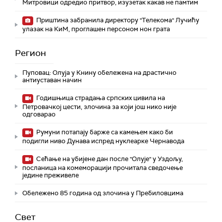
Митровици одредио притвор, изузетак какав не памтим
Приштина забранила директору "Телекома" Лучићу
улазак на КиМ, проглашен персоном нон грата
Регион
Пуповац: Олуја у Книну обележена на драстично
антиуставан начин
Годишњица страдања српских цивила на
Петровачкој цести, злочина за који још нико није
одговарао
Румуни потапају барже са камењем како би
подигли ниво Дунава испред нуклеарке Чернавода
Сећање на убијене дан после "Олује" у Уздољу,
посланица на комеморацији прочитала сведочење
једине преживеле
Обележено 85 година од злочина у Пребиловцима
Свет