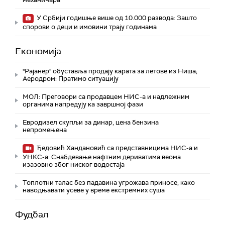
У Србији годишње више од 10.000 развода: Зашто
спорови о деци и имовини трају годинама
Економија
"Рајанер" обуставља продају карата за летове из Ниша;
Аеродром: Пратимо ситуацију
МОЛ: Преговори са продавцем НИС-а и надлежним
органима напредују ка завршној фази
Евродизел скупљи за динар, цена бензина
непромењена
Ђедовић Хандановић са представницима НИС-а и
УНКС-а: Снабдевање нафтним дериватима веома
изазовно због ниског водостаја
Топлотни талас без падавина угрожава приносе, како
наводњавати усеве у време екстремних суша
Фудбал