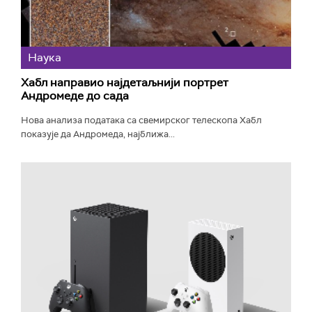
Наука
Хабл направио најдетаљнији портрет
Андромеде до сада
Нова анализа података са свемирског телескопа Хабл
показује да Андромеда, најближа...