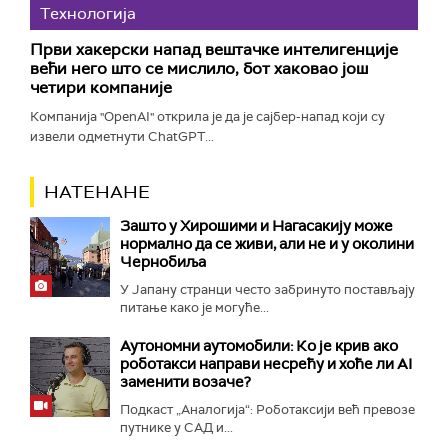
Технологијa
Први хакерски напад вештачке интелигенције
већи него што се мислило, бот хаковао још
четири компаније
Компанија "OpenAI" открила је да је сајбер-напад који су
извели одметнути ChatGPT...
НАТЕНАНЕ
Зашто у Хирошими и Нагасакију може
нормално да се живи, али не и у околини
Чернобиља
У Јапану странци често забринуто постављају
питање како је могуће...
Аутономни аутомобили: Ко је крив ако
роботакси направи несрећу и хоће ли AI
заменити возаче?
Подкаст „Аналогија“: Роботаксији већ превозе
путнике у САД и...