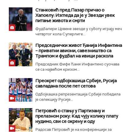
Станковић пред Пазар причао о
Хапоелу: Изгледа да је у Звезди увек
питање живота и смрти
Фудбалери Црвене звезде у суботу играју меч
четвртог кола Суперлиге...
Председнички живот Ђанија Инфантина
– приватни авиони, савезништво са
Трампом и фудбал на ивици раскола
Председник Фифе Ђани Инфантино суочава
се са највећом кризом...
Преокрет одбојкашица Србије, Русија
савладана после пет сетова
Одбојкашка репрезентација Србије победила
је селекцију Русије...
Петровић о стању у Партизану и
прелазном року: Кад чују колику плату
нудимо, сви се окрену и оду
Радосав Петровић је на конференцији за