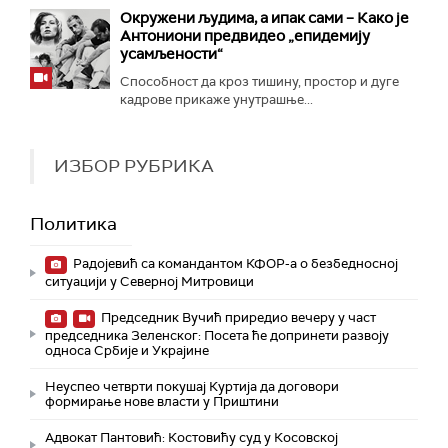
Окружени људима, а ипак сами – Како је
Антониони предвидео „епидемију
усамљености“
Способност да кроз тишину, простор и дуге
кадрове прикаже унутрашње...
ИЗБОР РУБРИКА
Политика
Радојевић са командантом КФОР-а о безбедносној
ситуацији у Северној Митровици
Председник Вучић приредио вечеру у част
председника Зеленског: Посета ће допринети развоју
односа Србије и Украјине
Неуспео четврти покушај Куртија да договори
формирање нове власти у Приштини
Адвокат Пантовић: Костовићу суд у Косовској