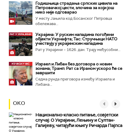
Годишњица страдања српских цивила на
Петровачкој цести, злочина за који још
нико није одговарао
У месту Јањила код Босанског Петровца
обележава...
Украјина: У руским нападима погођени
објекти Укрнафта; Тас: Стручњаци НАТО
учествују у украјинским нападима
Рат у Украјини – 1626. дан. Трају међусобни...
Израел и Либан без договора о новим
зонама; Трамп: Рат са Ираном ускоро ће се
завршити
Седма рунда преговора између Израела и
Либана...
ОКО
Национално-класнo питање, совјетски
случај: О Украјини, Лењину и Султан-
Галијеву, читајући књигу Ричарда Пајпса