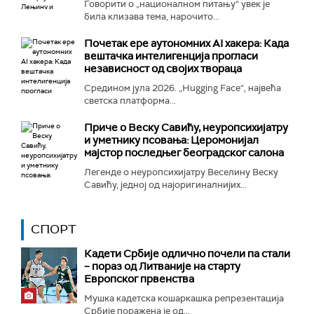
Говорити о „националном питању“ увек је
била клизава тема, нарочито...
Почетак ере аутономних AI хакера: Када
вештачка интелигенција прогласи
независност од својих твораца
Средином јула 2026. „Hugging Face“, највећа
светска платформа...
Приче о Веску Савићу, неуропсихијатру
и уметнику псовања: Церомонијал
мајстор последњег београдског салона
Легенде о неуропсихијатру Веселину Веску
Савићу, једној од најоригиналнијих...
СПОРТ
Кадети Србије одлично почели па стали
– пораз од Литваније на старту
Европског првенства
Мушка кадетска кошаркашка репрезентација
Србије поражена је од...