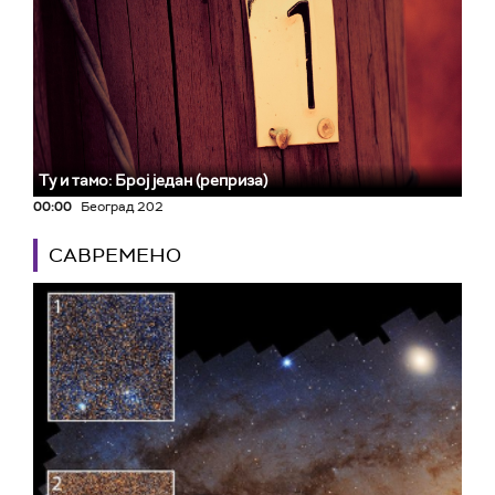
Ту и тамо: Број један (реприза)
00:00
Београд 202
САВРЕМЕНО