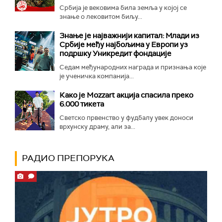
Србија је вековима била земља у којој се
знање о лековитом биљу...
Знање је најважнији капитал: Млади из
Србије међу најбољима у Европи уз
подршку Уникредит фондације
Седам међународних награда и признања које
је ученичка компанија...
Како је Mozzart акција спасила преко
6.000 тикета
Светско првенство у фудбалу увек доноси
врхунску драму, али за...
РАДИО ПРЕПОРУКА