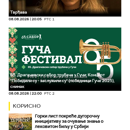
Тврђава
08.08.2026 | 20:05
РТС 1
65. Драгачевски сабор трубача у Гучи: Концерт
"Победили су - заслужили су" (победници Гуче 2025),
снимак
08.08.2026 | 22:00
РТС 2
КОРИСНО
Горки лист покреће дугорочну
иницијативу за очување знања о
лековитом биљу у Србији