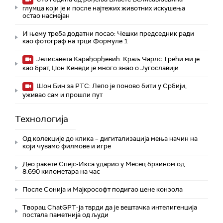
глумца који је и после најтежих животних искушења
остао насмејан
И њему треба додатни посао: Чешки председник ради
као фотограф на трци Формуле 1
Јелисавета Карађорђевић: Краљ Чарлс Трећи ми је
као брат, Џон Кенеди је много знао о Југославији
Шон Бин за РТС: Лепо је поново бити у Србији,
уживао сам и прошли пут
Технологијa
Од колекције до клика – дигитализација мења начин на
који чувамо филмове и игре
Део ракете Спејс-Икса ударио у Месец брзином од
8.690 километара на час
После Сонија и Мајкрософт подигао цене конзола
Творац ChatGPT-ја тврди да је вештачка интелигенција
постала паметнија од људи