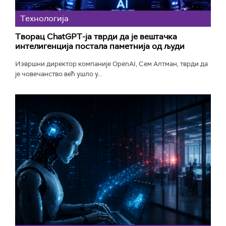
Технологијa
Творац ChatGPT-ја тврди да је вештачка
интелигенција постала паметнија од људи
Извршни директор компаније OpenAI, Сем Алтман, тврди да
је човечанство већ ушло у...