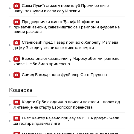
Саша Лукић стиже у нови клуб Премијер лиге –
напушта Фулам и сели се у Ипсвич
Председнички живот Ђанија Инфантина –
приватни авиони, савезништво са Трампом и фудбал на
ивици раскола
Станковић пред Пазар причао о Хапоелу: Изгледа
да је у Звезди увек питање живота и смрти
Барселона отказала меч у Мароку због мигрантске
кризе: Не би било примерено
Самед Баждар нови фудбалер Сент Трудена
Кошарка
Кадети Србије одлично почели па стали – пораз од
Литваније на старту Европског првенства
Енес Кантер најавио пријаву за ВНБА драфт – жели
да тестира правила лиге