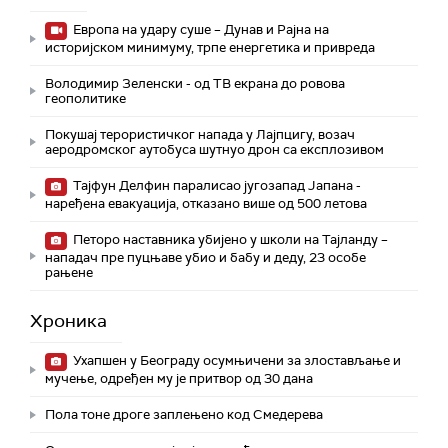
Европа на удару суше – Дунав и Рајна на
историјском минимуму, трпе енергетика и привреда
Володимир Зеленски - од ТВ екрана до ровова
геополитике
Покушај терористичког напада у Лајпцигу, возач
аеродромског аутобуса шутнуо дрон са експлозивом
Тајфун Делфин паралисао југозапад Јапана -
наређена евакуација, отказано више од 500 летова
Петоро наставника убијено у школи на Тајланду –
нападач пре пуцњаве убио и бабу и деду, 23 особе
рањене
Хроника
Ухапшен у Београду осумњичени за злостављање и
мучење, одређен му је притвор од 30 дана
Пола тоне дроге заплењено код Смедерева