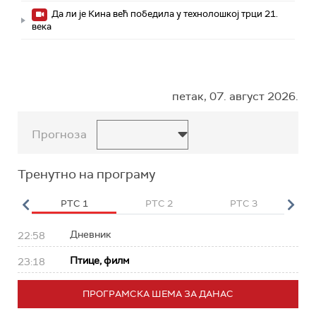
Да ли је Кина већ победила у технолошкој трци 21.
века
петак, 07. август 2026.
Прогноза
Тренутно на програму
HD
РТС 1
РТС 2
РТС 3
Р
Дневник
22:58
Птице, филм
23:18
ПРОГРАМСКА ШЕМА ЗА ДАНАС