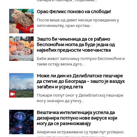
Орао Феликс поново на слободи!
После више од девет месеци проведених у
заточеништву, орао крсташ...
Зашто би чињеница да се рађамо
беспомоћни могла да буде једна од
највећих предности човечанства
Бебе живот започињу потпуно беспомоћне и
такве остају веома дуго...
Може ли дим из Делиблатске пешчаре
да стигне до Београда – зашто је ваздух
загађен и усред лета
Пожари попут оног у Делиблатској пешчари
могу значајно да утичу...
Вештачка интелигенција успела да
дизајнира потпуно нове вирусе који
могу да се размножавају
Амерички истраживачи су први пут успешно