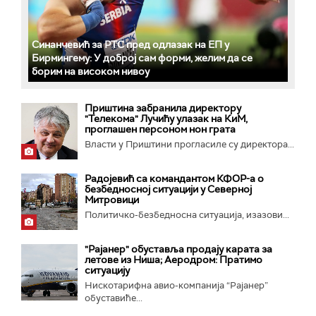
Синанчевић за РТС пред одлазак на ЕП у
Бирмингему: У доброј сам форми, желим да се
борим на високом нивоу
Приштина забранила директору
"Телекома" Лучићу улазак на КиМ,
проглашен персоном нон грата
Власти у Приштини прогласиле су директора...
Радојевић са командантом КФОР-а о
безбедносној ситуацији у Северној
Митровици
Политичко-безбедносна ситуација, изазови...
"Рајанер" обуставља продају карата за
летове из Ниша; Аеродром: Пратимо
ситуацију
Нискотарифна авио-компанија “Рајанер”
обуставиће...