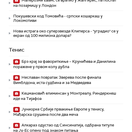
Малерозни Еванс се вратио у Жалгирис, па послат
на позајмицу у Лондон
Покушевски код Томовића - српски кошаркаш у
Локомотиви
Нова истрага око суперзвезде Клиперса - "уградио" се у
екран од 100 милиона долара?
Тенис
Брз крај за фавориткиње – Крунићева и Данилина
поражене у првом колу дубла
Неславан повратак Зверева после финала
Вимблдона, иста судбина и за Медведева
Кецмановић елиминсан у Монтреалу, Риндеркнеш
иде на Тијафоа
Јуниорке Србије првакиње Европе у тенису,
Мађарска срушена после два меча
Алкараз одустао од Синсинатија, одбрана титуле
на Ју-Ес опену под знаком питања