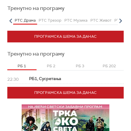
Тренутно на програму
етарац
РТС Драма
РТС Трезор
РТС Музика
РТС Живот
РТС Кла
ПРОГРАМСКА ШЕМА ЗА ДАНАС
Тренутно на програму
РБ 1
РБ 2
РБ 3
РБ 202
РБ1, Сусретања
22:30
ПРОГРАМСКА ШЕМА ЗА ДАНАС