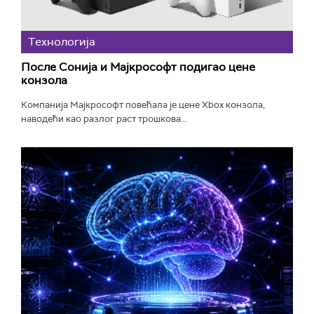
Технологијa
После Сонија и Мајкрософт подигао цене
конзола
Компанија Мајкрософт повећала је цене Xbox конзола,
наводећи као разлог раст трошкова...