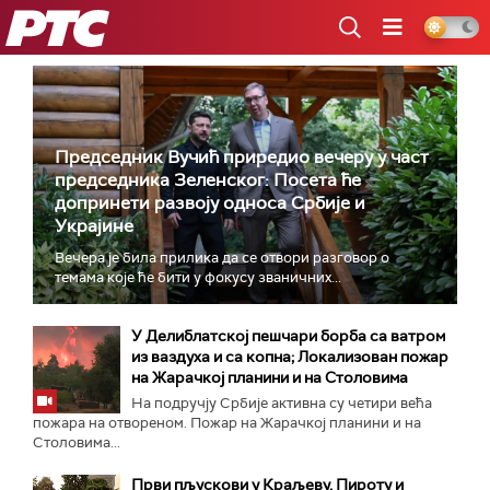
РТС
Председник Вучић приредио вечеру у част
председника Зеленског: Посета ће
допринети развоју односа Србије и
Украјине
Вечера је била прилика да се отвори разговор о
темама које ће бити у фокусу званичних...
У Делиблатској пешчари борба са ватром
из ваздуха и са копна; Локализован пожар
на Жарачкој планини и на Столовима
На подручју Србије активна су четири већа
пожара на отвореном. Пожар на Жарачкој планини и на
Столовима...
Први пљускови у Краљеву, Пироту и