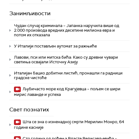
Занимљивости
Чудан случај криминала – Јапанка наручила више од
2.000 производа вредних десетине милиона евра и
потом их отказала
У Италији постављен аутомат за ражњиће
Лавови, пси или митска бића: Како су древни чувари
светиња освајали Источну Азију
Италијан бацио добитни листић, пронашли га радници
градске чистоће
Љубичасто море код Крагујевца – пољем се шири
мирис лаванде и успеха
Свет познатих
Шта се зна о изненадној смрти Мерилин Монро, 64
године касније
Сто година од рођења Власте Велисављевића –