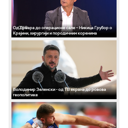
Од Дрвара до операционе сале – Никица Грубор о
Крајини, хирургији и породичним коренима
Володимир Зеленски - од ТВ екрана до ровова
геополитике