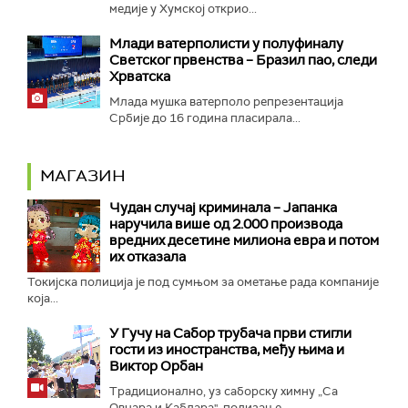
медије у Хумској открио...
Mлади ватерполисти у полуфиналу
Светског првенства – Бразил пао, следи
Хрватска
Млада мушка ватерполо репрезентација
Србије до 16 година пласирала...
МАГАЗИН
Чудан случај криминала – Јапанка
наручила више од 2.000 производа
вредних десетине милиона евра и потом
их отказала
Токијска полиција је под сумњом за ометање рада компаније
која...
У Гучу на Сабор трубача први стигли
гости из иностранства, међу њима и
Виктор Орбан
Традиционално, уз саборску химну „Са
Овчара и Каблара", подизање...