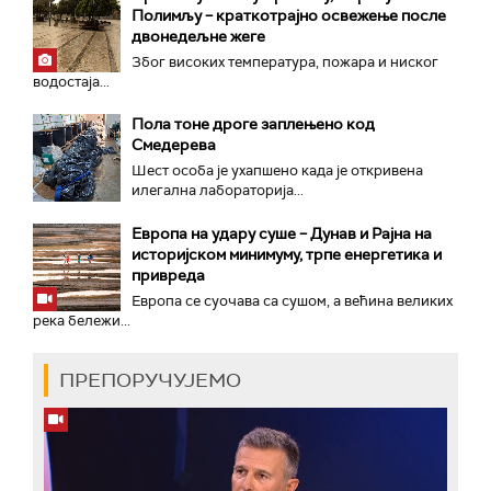
Полимљу – краткотрајно освежење после
двонедељне жеге
Због високих температура, пожара и ниског
водостаја...
Пола тоне дроге заплењено код
Смедерева
Шест особа је ухапшено када је откривена
илегална лабораторија...
Европа на удару суше – Дунав и Рајна на
историјском минимуму, трпе енергетика и
привреда
Европа се суочава са сушом, а већина великих
река бележи...
ПРЕПОРУЧУЈЕМО