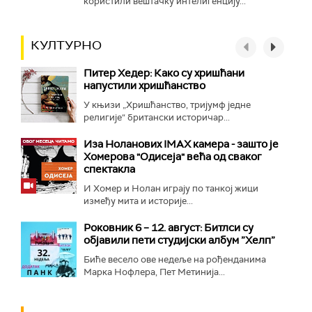
користили вештачку интелигенцију...
КУЛТУРНО
Питер Хедер: Како су хришћани
напустили хришћанство
У књизи „Хришћанство, тријумф једне
религије“ британски историчар...
Иза Ноланових IMAX камера - зашто је
Хомерова "Одисеја" већа од сваког
спектакла
И Хомер и Нолан играју по танкој жици
између мита и историје...
Роковник 6 – 12. август: Битлси су
објавили пети студијски албум ”Хелп”
Биће весело ове недеље на рођенданима
Марка Нофлера, Пет Метинија...