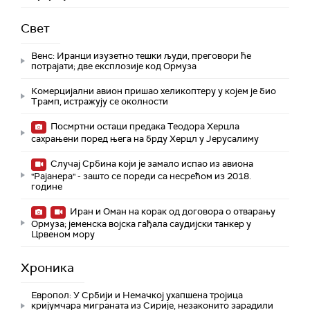
Свет
Венс: Иранци изузетно тешки људи, преговори ће
потрајати; две експлозије код Ормуза
Комерцијални авион пришао хеликоптеру у којем је био
Трамп, истражују се околности
Посмртни остаци предака Теодора Херцла
сахрањени поред њега на брду Херцл у Јерусалиму
Случај Србина који је замало испао из авиона
"Рајанера" - зашто се пореди са несрећом из 2018.
године
Иран и Оман на корак од договора о отварању
Ормуза; jеменска војска гађала саудијски танкер у
Црвеном мору
Хроника
Европол: У Србији и Немачкој ухапшена тројица
кријумчара миграната из Сирије, незаконито зарадили