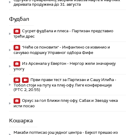
деривата продужена до 31. августа
Фудбал
Сусрет фудбала и плеса - Партизан представио
трећи дрес
"Неће се поновити" - Инфантино се извинио и
сачувао подршку Управног одбора Фифе
Из Арсенала у Евертон - Нергор жели значајнију
улогу
Први прави тест за Партизан и Сашу Илића -
Тобол стоји на путу ка плеј-офу Лиге конференције
(РТС 2, 20.55)
Орхус за гол ближи плеј-офу, Сабах и Звезду чека
исти посао
Кошарка
Макаби потписао још једног центра - Бејкот прешао из