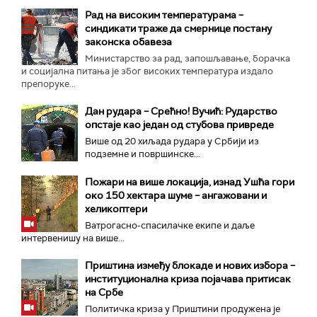
Рад на високим температурама –
синдикати траже да смернице постану
законска обавеза
Министарство за рад, запошљавање, борачка
и социјална питања је због високих температура издало
препоруке...
Дан рудара – Срећно! Вучић: Рударство
опстаје као један од стубова привреде
Више од 20 хиљада рудара у Србији из
подземне и површинске...
Пожари на више локација, изнад Ушћа гори
око 150 хектара шуме – ангажовани и
хеликоптери
Ватрогасно-спасилачке екипе и даље
интервенишу на више...
Приштина између блокаде и нових избора –
институционална криза појачава притисак
на Србе
Политичка криза у Приштини продужена је