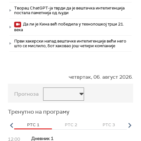
Творац ChatGPT-ја тврди да је вештачка интелигенција
постала паметнија од људи
Да ли је Кина већ победила у технолошкој трци 21.
века
Први хакерски напад вештачке интелигенције већи него
што се мислило, бот хаковао још четири компаније
четвртак, 06. август 2026.
Прогноза
Тренутно на програму
HD
РТС 1
РТС 2
РТС 3
Р
Дневник 1
12:00