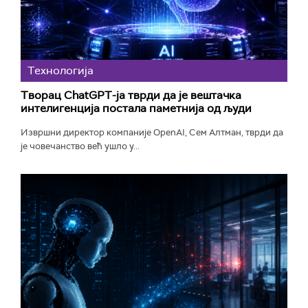
Технологијa
Творац ChatGPT-ја тврди да је вештачка
интелигенција постала паметнија од људи
Извршни директор компаније OpenAI, Сем Алтман, тврди да
је човечанство већ ушло у...