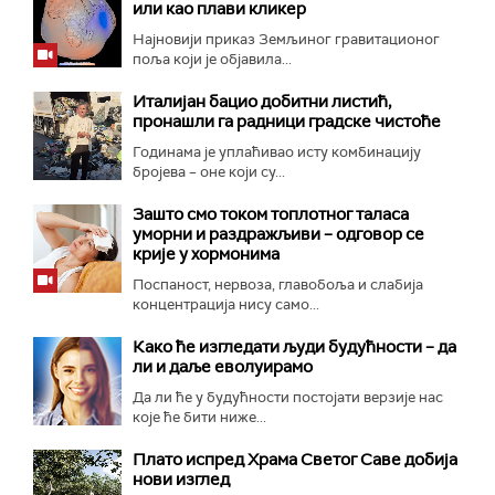
или као плави кликер
Најновији приказ Земљиног гравитационог
поља који је објавила...
Италијан бацио добитни листић,
пронашли га радници градске чистоће
Годинама је уплаћивао исту комбинацију
бројева – оне који су...
Зашто смо током топлотног таласа
уморни и раздражљиви – одговор се
крије у хормонима
Поспаност, нервоза, главобоља и слабија
концентрација нису само...
Како ће изгледати људи будућности – да
ли и даље еволуирамо
Да ли ће у будућности постојати верзије нас
које ће бити ниже...
Плато испред Храма Светог Саве добија
нови изглед