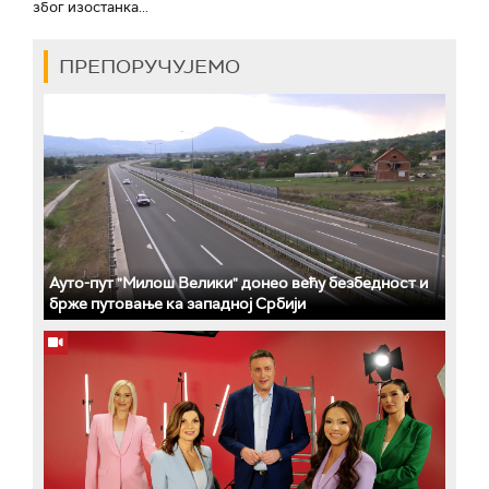
због изостанка...
ПРЕПОРУЧУЈЕМО
Ауто-пут "Милош Велики" донео већу безбедност и
брже путовање ка западној Србији