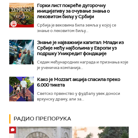
Горки лист покреће дугорочну
иницијативу за очување знања о
лековитом биљу у Србији
Србија је вековима била земља у којој се
знање о лековитом биљу...
Знање је најважнији капитал: Млади из
Србије међу најбољима у Европи уз
подршку Уникредит фондације
Седам међународних награда и признања које
је ученичка компанија...
Како је Mozzart акција спасила преко
6.000 тикета
Светско првенство у фудбалу увек доноси
врхунску драму, али за...
РАДИО ПРЕПОРУКА