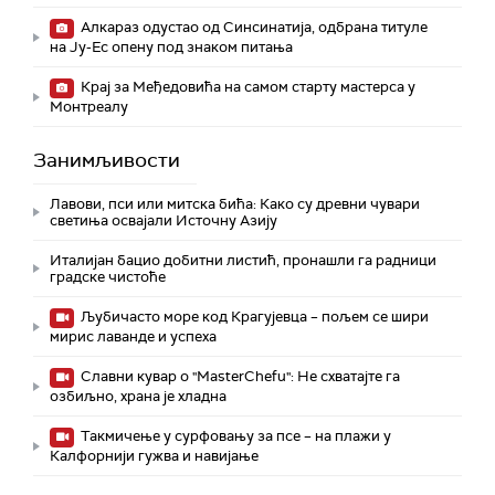
Алкараз одустао од Синсинатија, одбрана титуле
на Ју-Ес опену под знаком питања
Крај за Међедовића на самом старту мастерса у
Монтреалу
Занимљивости
Лавови, пси или митска бића: Како су древни чувари
светиња освајали Источну Азију
Италијан бацио добитни листић, пронашли га радници
градске чистоће
Љубичасто море код Крагујевца – пољем се шири
мирис лаванде и успеха
Славни кувар о "MasterChefu": Не схватајте га
озбиљно, храна је хладна
Такмичење у сурфовању за псе – на плажи у
Калфорнији гужва и навијање