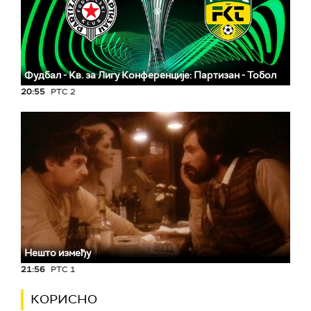
Фудбал - Кв. за Лигу Конференције: Партизан - Тобол
20:55
РТС 2
Нешто између
21:56
РТС 1
КОРИСНО