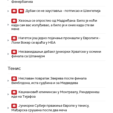
Фенербахчеа
Дубаи се не зауставља - потписао и Шенгелија
Хезоња се опростио од Мадриђана: Било је ноћи
када сам вас излуђивао, а било је и оних када сте ви
мене
Нагетси још једно појачање пронашли у Евролиги -
Лони Вокер се враћа у НБА
Несвакидашњи дебакл јуниорки Хрватске у осмини
финала са Шпанијом
Тенис
Неславан повратак Зверева после финала
Вимблдона, иста судбина и за Медведева
Кецмановић елиминсан у Монтреалу, Риндеркнеш
иде на Тијафоа
Јуниорке Србије првакиње Европе у тенису,
Мађарска срушена после два меча