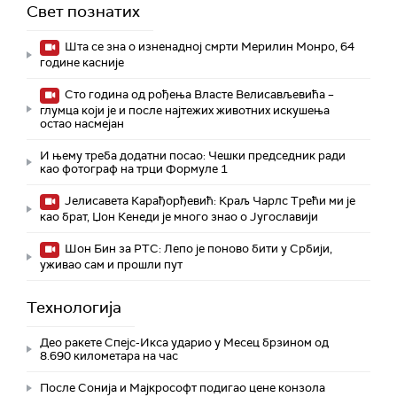
Свет познатих
Шта се зна о изненадној смрти Мерилин Монро, 64
године касније
Сто година од рођења Власте Велисављевића –
глумца који је и после најтежих животних искушења
остао насмејан
И њему треба додатни посао: Чешки председник ради
као фотограф на трци Формуле 1
Јелисавета Карађорђевић: Краљ Чарлс Трећи ми је
као брат, Џон Кенеди је много знао о Југославији
Шон Бин за РТС: Лепо је поново бити у Србији,
уживао сам и прошли пут
Технологијa
Део ракете Спејс-Икса ударио у Месец брзином од
8.690 километара на час
После Сонија и Мајкрософт подигао цене конзола