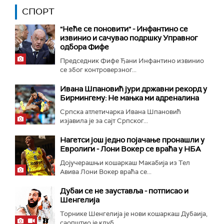
СПОРТ
"Неће се поновити" - Инфантино се
извинио и сачувао подршку Управног
одбора Фифе
Председник Фифе Ђани Инфантино извинио
се због контроверзног...
Ивана Шпановић јури државни рекорд у
Бирмингему: Не мањка ми адреналина
Српска атлетичарка Ивана Шпановић
изјавила је за сајт Српског...
Нагетси још једно појачање пронашли у
Евролиги - Лони Вокер се враћа у НБА
Дојучерашњи кошаркаш Макабија из Тел
Авива Лони Вокер враћа се...
Дубаи се не зауставља - потписао и
Шенгелија
Торнике Шенгелија је нови кошаркаш Дубаија,
саопштио је клуб...