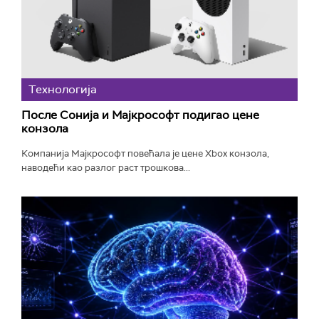
Технологијa
После Сонија и Мајкрософт подигао цене
конзола
Компанија Мајкрософт повећала је цене Xbox конзола,
наводећи као разлог раст трошкова...