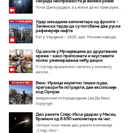
секунда неопрезности је велики ризик
Уочи Дана рудара, а у жељи да из прве руке...
Удар хиљадама километара од фронта –
Зеленски тврди да су погођене две руске
рафинерије нафте
Рат у Украјини – 1625. дан. Москва наводи...
Од школе у Мрчајевцима до друштвених
мрежа – како препознати и зауставити
полно узнемиравање међу децом
У случају вршњачког насиља у основној
школи...
Венс: Иранци изузетно тешки људи,
преговори ће потрајати; две експлозије
код Ормуза
Америччки потпредседник Џеј Ди Венс
поручује...
Део ракете Спејс-Икса ударио у Месец
брзином од 8.690 километара на час
Четири тоне тежак део ракете компаније
„Спејс-Икс“...