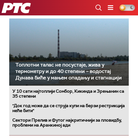
РТС
Топлотни талас не посустаје, жива у
термометру и до 40 степени – водостај
Дунава биће у мањем опадању и стагнацији
У 10 сати најтоплији Сомбор, Кикинда и Зрењанин са
35 степени
"Док год може да се струја купи на берзи рестрикција
неће бити"
Сектори Прелив и Футог најкритичнији за пловидбу,
проблеми на Аранкиној ади