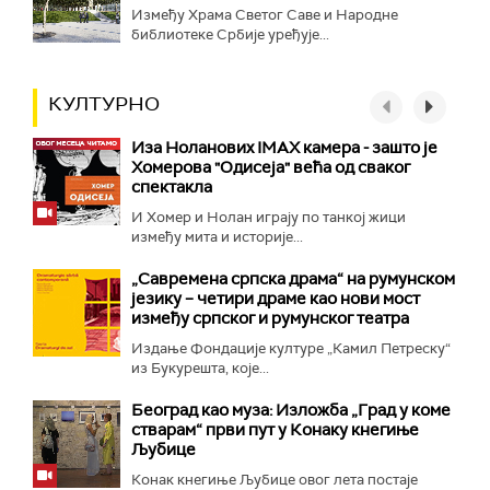
Између Храма Светог Саве и Народне
библиотеке Србије уређује...
КУЛТУРНО
Иза Ноланових IMAX камера - зашто је
Хомерова "Одисеја" већа од сваког
спектакла
И Хомер и Нолан играју по танкој жици
између мита и историје...
„Савремена српска драма“ на румунском
језику – четири драме као нови мост
између српског и румунског театра
Издање Фондације културе „Камил Петреску“
из Букурешта, које...
Београд као муза: Изложба „Град у коме
стварам“ први пут у Конаку кнегиње
Љубице
Конак кнегиње Љубице овог лета постаје