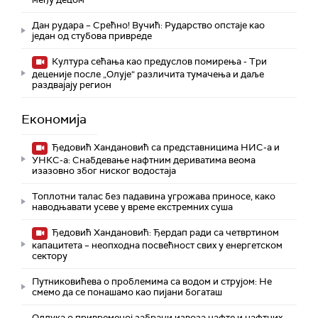
Дан рудара – Срећно! Вучић: Рударство опстаје као
један од стубова привреде
Култура сећања као предуслов помирења ­- Три
деценије после „Олује“ различита тумачења и даље
раздвајају регион
Економија
Ђедовић Хандановић са представницима НИС-а и
УНКС-а: Снабдевање нафтним дериватима веома
изазовно због ниског водостаја
Топлотни талас без падавина угрожава приносе, како
наводњавати усеве у време екстремних суша
Ђедовић Хандановић: Ђердап ради са четвртином
капацитета – неопходна посвећност свих у енергетском
сектору
Путниковићева о проблемима са водом и струјом: Не
смемо да се понашамо као пијани богаташ
Одлука о привременој забрани извоза нафте и нафтних