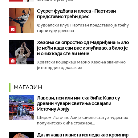
Сусрет фудбала и плеса - Партизан
представио трећи дрес
Фудбалски клуб Партизан представио је трећу
гарнитуру дресова...
Хезоња се опростио од Мадриђана: Било
је ноћи када сам вас излуђивао, а било је
и оних када сте ви мене
Хрватски кошаркаш Марио Хезоња званично
је потврдио одлазак из...
МАГАЗИН
Лавови, пси или митска бића: Како су
древни чувари светиња освајали
Источну Азију
Широм Источне Азије камене статуе чудесних
полумитских бића стражаре...
Да ли наша планета изгледа као кромпир