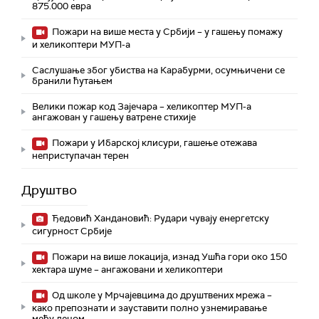
875.000 евра
Пожари на више места у Србији – у гашењу помажу
и хеликоптери МУП-а
Саслушање због убиства на Карабурми, осумњичени се
бранили ћутањем
Велики пожар код Зајечара – хеликоптер МУП-а
ангажован у гашењу ватрене стихије
Пожари у Ибарској клисури, гашење отежава
неприступачан терен
Друштво
Ђедовић Хандановић: Рудари чувају енергетску
сигурност Србије
Пожари на више локација, изнад Ушћа гори око 150
хектара шуме – ангажовани и хеликоптери
Од школе у Мрчајевцима до друштвених мрежа –
како препознати и зауставити полно узнемиравање
међу децом