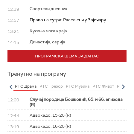
Спортски дневник
12:39
Право на сутра: Расељени у Зајечару
12:57
Кухиња мога краја
13:21
Династија, серија
14:15
ПРОГРАМСКА ШЕМА ЗА ДАНАС
Тренутно на програму
етарац
РТС Драма
РТС Трезор
РТС Музика
РТС Живот
РТС Кла
Случај породице Бошковић, 65. и 66. епизода
12:00
(R)
Адвокадо, 15-20 (R)
12:44
Адвокадо, 16-20 (R)
13:19