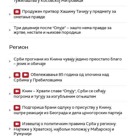
тужилаштва у Косовској Митровици
Продужен притвор Хашиму Тачију у предмету за
ометање правде
Три деценије после "Олује“ – зашто нема правде за
жртве, нестале и њихове породице
Регион
Срби прогнани из Книна чувају једино преостало благо
– језик и обичаје
Обележавање 85 година од злочина над
Србима у Пребиловцима
Книн – Хрвати славе "Олују", Срби се сећају
погрома и тугују за изгубљеним огњиштем
Подгорица брани одлуку о присуству у Книну,
оштре реакције из Београда и дела црногорских партија
Извештај о политичким правима Срба у региону:
Најтеже у Хрватској, најбољи положај у Мађарској и
Румунији