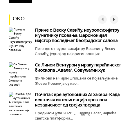
ОКО
Приче о Веску Савићу, неуропсихијатру
и уметнику псовања: Церомонијал
мајстор последњег београдског салона
Легенде о неуропсихијатру Веселину Веску
Савићу, једној од најоригиналнијих...
Са Лином Вентуром у мраку параћинског
биоскопа „Авала“: Совуљагин хук
Филмови на чијим шпицама се појављује име
Жозеа Ђованија су као...
Почетак ере аутономних AI хакера: Када
вештачка интелигенција прогласи
независност од својих твораца
Средином јула 2026. „Hugging Face“, највећа
светска платформа...