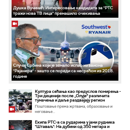
Душка Вучинић: Интересовање кандидата за "РТС
тражи нова ТВ лица" премашило очекивања
Случај Србина који је замало испао из авиона
"Рајанера" - зашто се пореди са несрећом из 2018.
године
Култура сећања као предуслов помирења ­-
Три деценије после „Олује“ различита
тумачења и даље раздвајају регион
Поштовање према жртвама, образовање и
неговање...
Екипа РТС-а са рударима у јами рудника
"Штаваљ": На дубини од 350 метара и