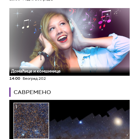
Домаћице и комшинице
14:00
Београд 202
САВРЕМЕНО