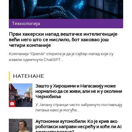
Технологијa
Први хакерски напад вештачке интелигенције
већи него што се мислило, бот хаковао још
четири компаније
Компанија "OpenAI" открила је да је сајбер-напад који су
извели одметнути ChatGPT...
НАТЕНАНЕ
Зашто у Хирошими и Нагасакију може
нормално да се живи, али не и у околини
Чернобиља
У Јапану странци често забринуто постављају
питање како је могуће...
Аутономни аутомобили: Ко је крив ако
роботакси направи несрећу и хоће ли AI