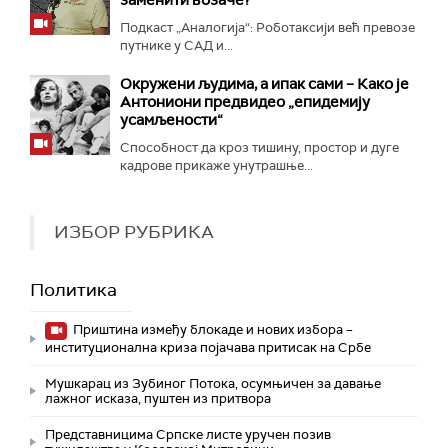
заменити возаче?
Подкаст „Аналогија“: Роботаксији већ превозе
путнике у САД и...
Окружени људима, а ипак сами – Како је
Антониони предвидео „епидемију
усамљености“
Способност да кроз тишину, простор и дуге
кадрове прикаже унутрашње...
ИЗБОР РУБРИКА
Политика
Приштина између блокаде и нових избора –
институционална криза појачава притисак на Србе
Мушкарац из Зубиног Потока, осумњичен за давање
лажног исказа, пуштен из притвора
Представницима Српске листе уручен позив