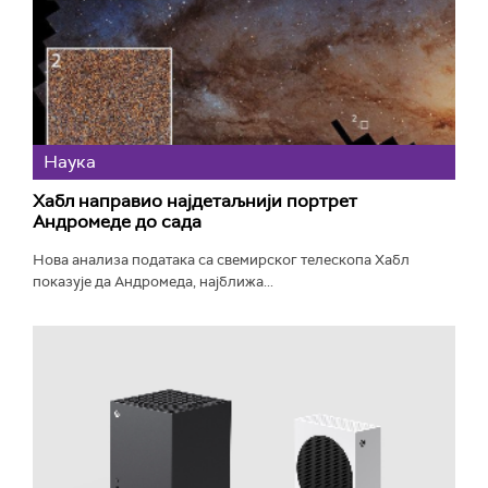
Наука
Хабл направио најдетаљнији портрет
Андромеде до сада
Нова анализа података са свемирског телескопа Хабл
показује да Андромеда, најближа...