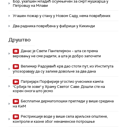
Бор, ухапшен младић осумњичен за смрт мушкарца у
Петровцу на Млави
Угашен пожар у стану у Новом Саду, нема повређених
Два радника повређена у фабрици у Кикинди
Друштво
Данас је Свети Пантелејмон – шта се према
веровању не сме радити, а шта је добро започети
Велимир Радојевић крв дао стоти пут, из Института
упозоравају да су залихе довољне за два дана
Патријарх Порфирије угостио учеснике кампа
"Србија те зове" у Храму Светог Саве: Дошли сте на
корен онога што јесмо
Бесплатни дерматолошки прегледи у више средина
на КиМ
Рестрикције воде у више села ариљске општине,
контроле и казне због ненаменске потрошње