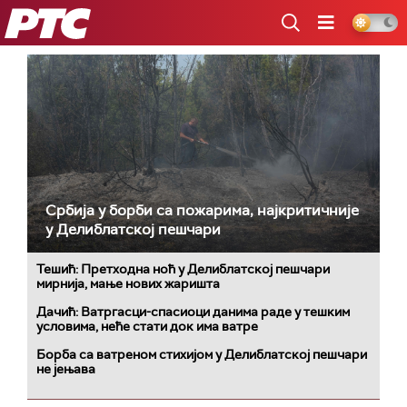
РТС
Србија у борби са пожарима, најкритичније
у Делиблатској пешчари
Тешић: Претходна ноћ у Делиблатској пешчари
мирнија, мање нових жаришта
Дачић: Ватргасци-спасиоци данима раде у тешким
условима, неће стати док има ватре
Борба са ватреном стихијом у Делиблатској пешчари
не јењава