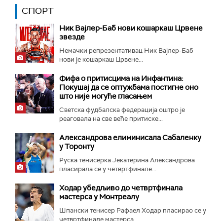
СПОРТ
Ник Вајлер-Баб нови кошаркаш Црвене
звезде
Немачки репрезентативац Ник Вајлер-Баб
нови је кошаркаш Црвене...
Фифа о притисцима на Инфантина:
Покушај да се оптужбама постигне оно
што није могуће гласањем
Светска фудбалска федерација оштро је
реаговала на све веће притиске...
Александрова елиминисала Сабаленку
у Торонту
Руска тенисерка Јекатерина Александрова
пласирала се у четвртфинале...
Ходар убедљиво до четвртфинала
мастерса у Монтреалу
Шпански тенисер Рафаел Ходар пласирао се у
четвртфинале мастерса...