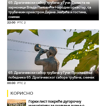
65. Драгачевски сабор трубача у Гучи: Солиста на
хармоници Влада Пановић и Народни оркестар, са
трубачким оркестром Дејана Јевђића и гостима,
снимак
22:00
РТС 2
65. Драгачевски сабор трубача у Гучи: Проглашење
победника 65. Драгачевског сабора трубача, снимак
00:00
РТС 2
КОРИСНО
Горки лист покреће дугорочну
иницијативу за очување знања о