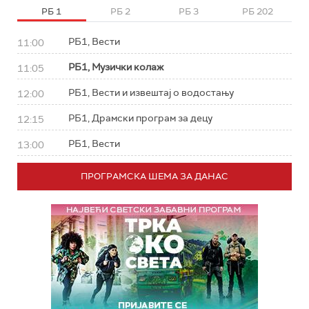
РБ 1
РБ 2
РБ 3
РБ 202
РБ1, Вести
11:00
РБ1, Музички колаж
11:05
РБ1, Вести и извештај о водостању
12:00
РБ1, Драмски програм за децу
12:15
РБ1, Вести
13:00
ПРОГРАМСКА ШЕМА ЗА ДАНАС