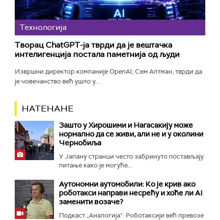
Технологијa
Творац ChatGPT-ја тврди да је вештачка
интелигенција постала паметнија од људи
Извршни директор компаније OpenAI, Сем Алтман, тврди да
је човечанство већ ушло у...
НАТЕНАНЕ
Зашто у Хирошими и Нагасакију може
нормално да се живи, али не и у околини
Чернобиља
У Јапану странци често забринуто постављају
питање како је могуће...
Аутономни аутомобили: Ко је крив ако
роботакси направи несрећу и хоће ли AI
заменити возаче?
Подкаст „Аналогија“: Роботаксији већ превозе