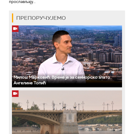
прослављају...
ПРЕПОРУЧУЈЕМО
Милош Марковић: Време је за сениорско злато
Ангелине Топић