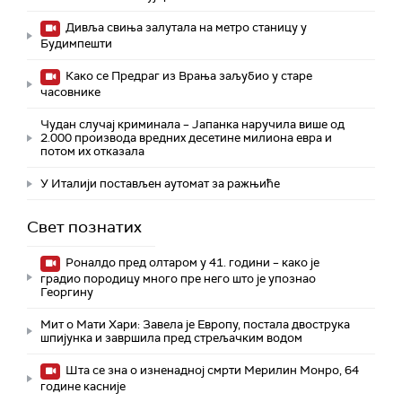
Дивља свиња залутала на метро станицу у
Будимпешти
Како се Предраг из Врања заљубио у старе
часовнике
Чудан случај криминала – Јапанка наручила више од
2.000 производа вредних десетине милиона евра и
потом их отказала
У Италији постављен аутомат за ражњиће
Свет познатих
Роналдо пред олтаром у 41. години – како је
градио породицу много пре него што је упознао
Георгину
Мит о Мати Хари: Завела је Европу, постала двострука
шпијунка и завршила пред стрељачким водом
Шта се зна о изненадној смрти Мерилин Монро, 64
године касније