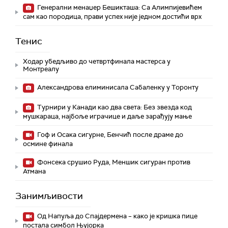
Генерални менаџер Бешикташа: Са Алимпијевићем
сам као породица, прави успех није једном достићи врх
Тенис
Ходар убедљиво до четвртфинала мастерса у
Монтреалу
Александрова елиминисала Сабаленку у Торонту
Турнири у Канади као два света: Без звезда код
мушкараца, најбоље играчице и даље зарађују мање
Гоф и Осака сигурне, Бенчић после драме до
осмине финала
Фонсека срушио Руда, Меншик сигуран против
Атмана
Занимљивости
Од Напуља до Спајдермена – како је кришка пице
постала симбол Њујорка