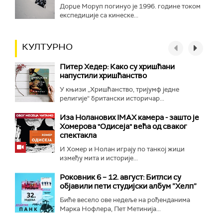
Дорџе Моруп погинуо је 1996. године током
експедиције са кинеске...
КУЛТУРНО
Питер Хедер: Како су хришћани
напустили хришћанство
У књизи „Хришћанство, тријумф једне
религије“ британски историчар...
Иза Ноланових IMAX камера - зашто је
Хомерова "Одисеја" већа од сваког
спектакла
И Хомер и Нолан играју по танкој жици
између мита и историје...
Роковник 6 – 12. август: Битлси су
објавили пети студијски албум ”Хелп”
Биће весело ове недеље на рођенданима
Марка Нофлера, Пет Метинија...