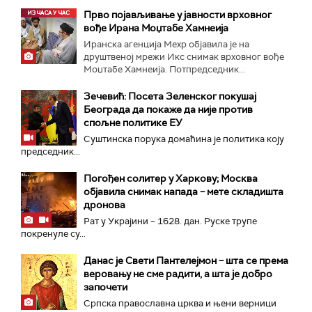
Прво појављивање у јавности врховног
вође Ирана Моџтабe Хамнеија
Иранска агенција Мехр објавила је на
друштвеној мрежи Икс снимак врховног вође
Моџтабе Хамнеија. Потпредседник...
Зечевић: Посета Зеленског покушај
Београда да покаже да није против
спољне политике ЕУ
Суштинска порука домаћина је политика коју
председник...
Погођен солитер у Харкову; Москва
објавила снимак напада – мете складишта
дронова
Рат у Украјини – 1628. дан. Руске трупе
покренуле су...
Данас је Свети Пантелејмон – шта се према
веровању не сме радити, а шта је добро
започети
Српска православна црква и њени верници