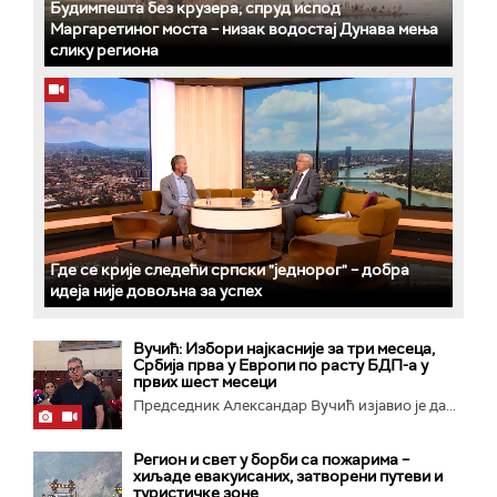
Будимпешта без крузера, спруд испод
Маргаретиног моста – низак водостај Дунава мења
слику региона
Где се крије следећи српски "једнорог" – добра
идеја није довољна за успех
Вучић: Избори најкасније за три месеца,
Србија прва у Европи по расту БДП-а у
првих шест месеци
Председник Александар Вучић изјавио је да...
Регион и свет у борби са пожарима –
хиљаде евакуисаних, затворени путеви и
туристичке зоне