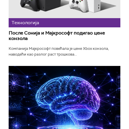
Технологијa
После Сонија и Мајкрософт подигао цене
конзола
Компанија Мајкрософт повећала је цене Xbox конзола,
наводећи као разлог раст трошкова...