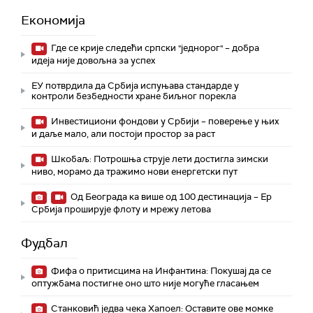
Економија
Где се крије следећи српски "једнорог" – добра
идеја није довољна за успех
ЕУ потврдила да Србија испуњава стандарде у
контроли безбедности хране биљног порекла
Инвестициони фондови у Србији – поверење у њих
и даље мало, али постоји простор за раст
Шкобаљ: Потрошња струје лети достигла зимски
ниво, морамо да тражимо нови енергетски пут
Од Београда ка више од 100 дестинација – Ер
Србија проширује флоту и мрежу летова
Фудбал
Фифа о притисцима на Инфантина: Покушај да се
оптужбама постигне оно што није могуће гласањем
Станковић једва чека Хапоел: Оставите ове момке