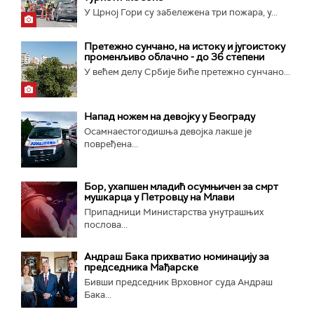
У Црној Гори су забележена три пожара, у...
Претежно сунчано, на истоку и југоистоку
променљиво облачно - до 36 степени
У већем делу Србије биће претежно сунчано...
Напад ножем на девојку у Београду
Осамнаестогодишња девојка лакше је
повређена...
Бор, ухапшен младић осумњичен за смрт
мушкарца у Петровцу на Млави
Припадници Министарства унутрашњих
послова...
Андраш Бака прихватио номинацију за
председника Мађарске
Бивши председник Врховног суда Андраш
Бака...