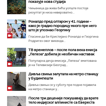
показује нова студија
Чињеница да жива бића уопште постоје
резултат је низа невероватно...
Роналдо пред олтаром у 41. години –
како је градио породицу много пре него
што је упознао Георгину
Гласине да би Кристијано Роналдо и Георгина
Родригез овог викенда...
ТВ времеплов – после пола века емисја
„Лепеза" добила је необичан наставак
Популарна дечја емисија „Лепеза“ емитована
је на Телевизији Београд...
Дивља свиња залутала на метро станицу
у Будимпешти
Дивља свиња се у суботу пре подне појавила
на метро станици у...
После три деценије покушавају да врате
тело индијског алпинисте са Евереста