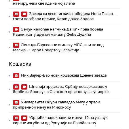
на миру, нека све иде на моја леђа
Звезда са десет играча победила Нови Пазар –
гости погађали пречке, Катаи донео бодове
Земун немоћан на "Чика Дачи" - прва победа
Радничког у другом мандату Феђе Дудића
Легенда Барселоне стигла у МЛС, али не код
Месија – Серђи Роберто у Галаксију
Кошарка
Ник Вајлер-Баб нови кошаркаш Црвене звезде
Шпанија прејакa за Србију, кошаркашице у
борби за бронзу на Светском првенству за јуниорке
Универзитет Обурн савладао Мегу у првом
припремном мечу на Миконосу
"Орлићи" надокнадили минус 12 па уз звук
сирене изгубили од Румуније на Евробаскету