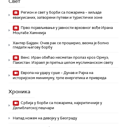
Свет
Регион и свет у борби са пожарима – хиљаде
евакуисаних, затворени путеви и туристичке зоне
Прво појављивање у јавности врховног вође Ирана
Моџтабe Хамнеија
Хантер Бајден: Очев рак се проширио, веома је болно
гледати његову борбу
Венс: Иран обећао несметан пролаз кроз Ормуз;
Пакистан: Израел је претња целом муслиманском свету
Европа на удару суше – Дунав и Рајна на
историјском минимуму, трпе енергетика и привреда
Хроника
Србија у борби са пожарима, најкритичније у
Делиблатској пешчари
Напад ножем на девојку у Београду