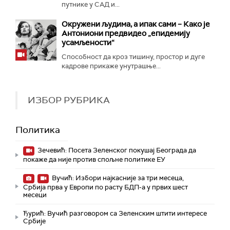
путнике у САД и...
Окружени људима, а ипак сами – Како је
Антониони предвидео „епидемију
усамљености“
Способност да кроз тишину, простор и дуге
кадрове прикаже унутрашње...
ИЗБОР РУБРИКА
Политика
Зечевић: Посета Зеленског покушај Београда да
покаже да није против спољне политике ЕУ
Вучић: Избори најкасније за три месеца,
Србија прва у Европи по расту БДП-а у првих шест
месеци
Ђурић: Вучић разговором са Зеленским штити интересе
Србије