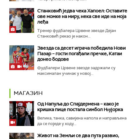
Станковић једва чека Хапоел: Оставите
ове момке на миру, нека све иде на моја
леђа
Тренер фудбалера Црвене звезде Дејан
Станковић рекао је након...
Звезда са десет играча победила Нови
Пазар – гости погађали пречке, Катаи
донео бодове
Фудбалери Црвене звезде задржали су
максималан учинак у новој...
МАГАЗИН
Од Напуља до Спајдермена – како је
кришка пице постала симбол Њујорка
Велика, танка, савијена напола и направљена
да се поједе у ходу...
Живот на Земљи се два пута развио,