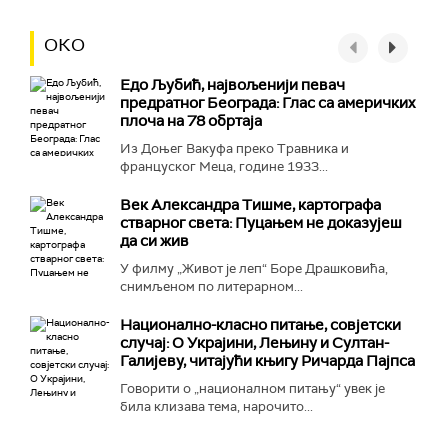
ОКО
Едо Љубић, највољенији певач
предратног Београда: Глас са америчких
плоча на 78 обртаја
Из Доњег Вакуфа преко Травника и
француског Меца, године 1933...
Век Александра Тишме, картографа
стварног света: Пуцањем не доказујеш
да си жив
У филму „Живот је леп“ Боре Драшковића,
снимљеном по литерарном...
Национално-класнo питање, совјетски
случај: О Украјини, Лењину и Султан-
Галијеву, читајући књигу Ричарда Пајпса
Говорити о „националном питању“ увек је
била клизава тема, нарочито...