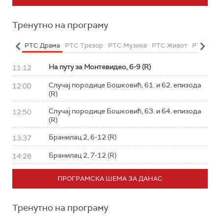
Тренутно на програму
етарац
РТС Драма
РТС Трезор
РТС Музика
РТС Живот
РТС Кла
На путу за Монтевидео, 6-9 (R)
11:12
Случај породице Бошковић, 61. и 62. епизода
12:00
(R)
Случај породице Бошковић, 63. и 64. епизода
12:50
(R)
Бранилац 2, 6-12 (R)
13:37
Бранилац 2, 7-12 (R)
14:28
ПРОГРАМСКА ШЕМА ЗА ДАНАС
Тренутно на програму