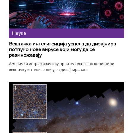
Наука
Вештачка интелигенција успела да дизајнира
потпуно нове вирусе који могу да се
размножавају
Амерички истраживачи су први пут успешно користили
вештачку интелигенцију за дизајнирање...