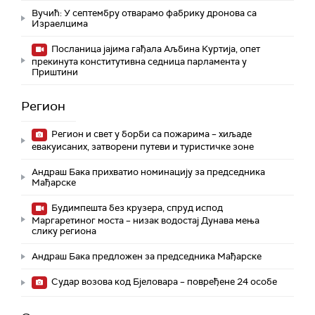
Вучић: У септембру отварамо фабрику дронова са
Израелцима
Посланица јајима гађала Аљбина Куртија, опет
прекинута конститутивна седница парламента у
Приштини
Регион
Регион и свет у борби са пожарима – хиљаде
евакуисаних, затворени путеви и туристичке зоне
Андраш Бака прихватио номинацију за председника
Мађарске
Будимпешта без крузера, спруд испод
Маргаретиног моста – низак водостај Дунава мења
слику региона
Андраш Бакa предложен за председника Мађарске
Судар возова код Бјеловара – повређене 24 особе