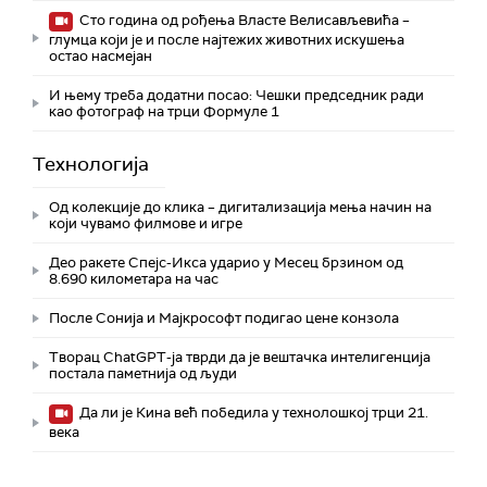
Сто година од рођења Власте Велисављевића –
глумца који је и после најтежих животних искушења
остао насмејан
И њему треба додатни посао: Чешки председник ради
као фотограф на трци Формуле 1
Технологијa
Од колекције до клика – дигитализација мења начин на
који чувамо филмове и игре
Део ракете Спејс-Икса ударио у Месец брзином од
8.690 километара на час
После Сонија и Мајкрософт подигао цене конзола
Творац ChatGPT-ја тврди да је вештачка интелигенција
постала паметнија од људи
Да ли је Кина већ победила у технолошкој трци 21.
века