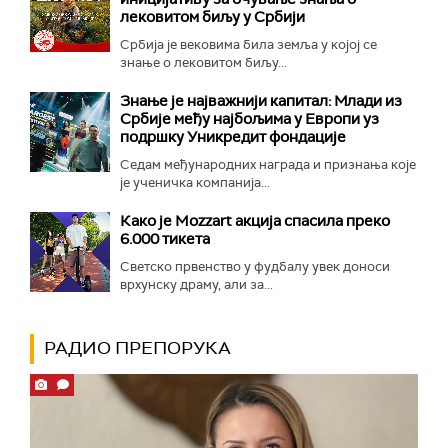
лековитом биљу у Србији
Србија је вековима била земља у којој се
знање о лековитом биљу...
Знање је најважнији капитал: Млади из
Србије међу најбољима у Европи уз
подршку Уникредит фондације
Седам међународних награда и признања које
је ученичка компанија...
Како је Mozzart акција спасила преко
6.000 тикета
Светско првенство у фудбалу увек доноси
врхунску драму, али за...
РАДИО ПРЕПОРУКА