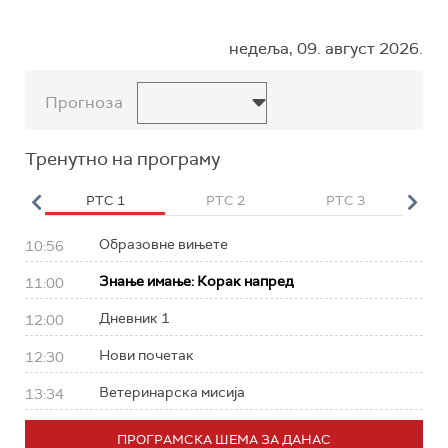
недеља, 09. август 2026.
Прогноза
Тренутно на програму
HD
РТС 1
РТС 2
РТС 3
Р
Образовне вињете
10:56
Знање имање: Корак напред
11:00
Дневник 1
12:00
Нови почетак
12:30
Ветеринарска мисија
13:34
ПРОГРАМСКА ШЕМА ЗА ДАНАС