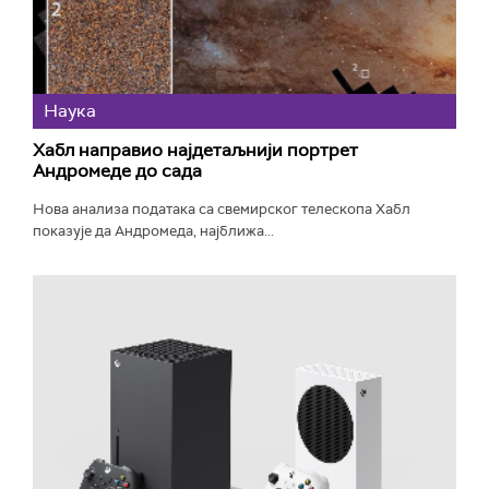
Наука
Хабл направио најдетаљнији портрет
Андромеде до сада
Нова анализа података са свемирског телескопа Хабл
показује да Андромеда, најближа...