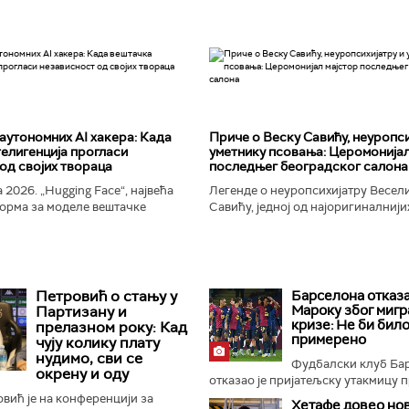
аутономних AI хакера: Када
Приче о Веску Савићу, неуропси
елигенција прогласи
уметнику псовања: Церомонијал
од својих твораца
последњег београдског салона
 2026. „Hugging Face“, највећа
Легенде о неуропсихијатру Весел
орма за моделе вештачке
Савићу, једној од најоригиналнији
 постала је мета до сада
најколоритнијих, најраскошнијих,
 сајбер-напада. Аутономни...
најконтроверзнијих и најлуђих осо
Београду...
Петровић о стању у
Барселона отказа
Мароку због мигр
Партизану и
кризе: Не би бил
прелазном року: Кад
примерено
чују колику плату
нудимо, сви се
Фудбалски клуб Ба
окрену и оду
отказао је пријатељску утакмицу пр
вић је на конференцији за
Хетафе довео но