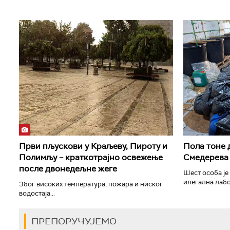
Први пљускови у Краљеву, Пироту и
Пола тоне 
Полимљу – краткотрајно освежење
Смедерева
после двонедељне жеге
Шест особа је
илегална лабо
Због високих температура, пожара и ниског
водостаја...
ПРЕПОРУЧУЈЕМО