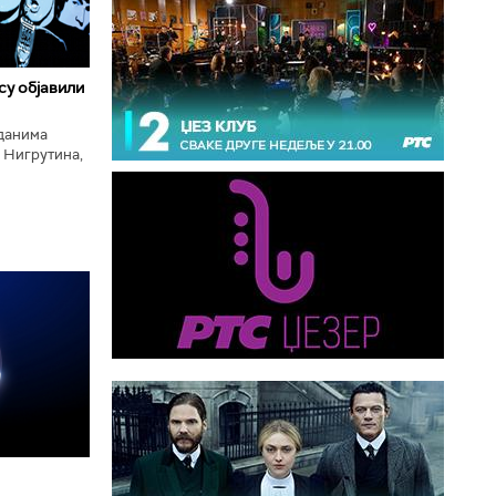
 су објавили
нданима
 Нигрутина,
тића, Николе