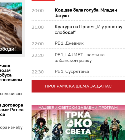
Код два бела голуба: Младен
20:00
Јагушт
Култура на Првом: ,,И у ропству
21:00
слобода!“
РБ1, Дневник
22:00
ободи!
РБ1, LAJMET - вести на
22:20
албанском језику
ичког
 возач
РБ1, Сусретања
22:30
обуса
ксплозивом
ПРОГРАМСКА ШЕМА ЗА ДАНАС
сплозивом...
з договора
амп: Рат са
 се
вора између