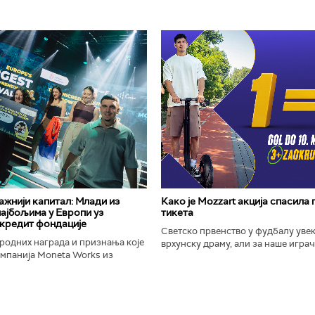
важнији капитал: Млади из
Како је Mozzart акција спасила
најбољима у Европи уз
тикета
кредит фондације
Светско првенство у фудбалу уве
родних награда и признања које
врхунску драму, али за наше играче
омпанија Moneta Works из
шампионат остаће упамћен по Moz
е "Милева Марић Ајнштајн" из
промоцији која је потпуно промени
ојила на највећем...