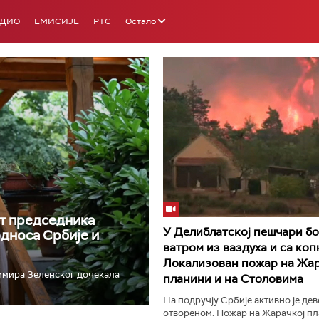
АДИО
ЕМИСИЈЕ
РТС
Остало
РТС 3
РТС С
т председника
У Делиблатској пешчари бо
односа Србије и
ватром из ваздуха и са коп
Локализован пожар на Жар
имира Зеленског дочекала
планини и на Столовима
На подручју Србије активно је де
отвореном. Пожар на Жарачкој пл