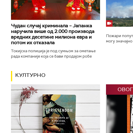
трубачу, у Гуч
Чудан случај криминала – Јапанка
наручила више од 2.000 производа
Пожари попут
вредних десетине милиона евра и
могу значајно 
потом их отказала
да ли ће дим 
Токијска полиција је под сумњом за ометање
свега од ветра,
рада компаније која се бави продајом робе
преко интернета ухапсила особу која је
наручила више од 2.100 производа...
КУЛТУРНО
ОВОГ