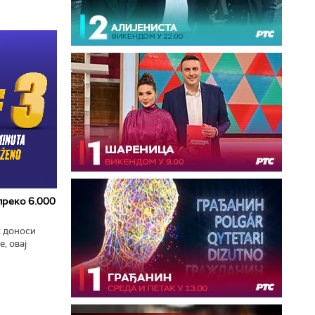
 преко 6.000
к доноси
, овај
zart
ла...