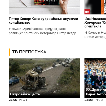
Питер Хедер: Како су хришћани напустили
Иза Ноланови
хришћанство
Хомерова "Од
спектакла
У књизи „Хришћанство, тријумф једне
И Хомер и Нол
религије“ британски историчар Питер Хедер
мита и историј
описује трансформацију хришћанства од
духу свог врем
блискоисточног култа до масовне религије...
филм који је по
ТВ ПРЕПОРУКА
65. Драгачев
Петровачка цеста
Дејан Петро
21:05
РТС 1
23:03
РТС 2