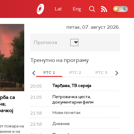
Lat
Eng
петак, 07. август 2026.
Прогноза
Тренутно на програму
вет
РТС HD
РТС 1
РТС 2
РТС 3
РТС Св
Тврђава, ТВ серија
20:05
Петровачка цеста,
рба са
21:05
документарни филм
на;
ачкој
Нови почетак
21:58
Дневник
22:58
вет пожара на
анини и на