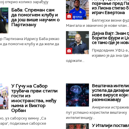
кој открио колико зарађују
појачање пред Па
фудбалери Партизана, нагласио
из Лиона стигао 
Баба: Спреман сам
ешке финансијске...
играч Евертона
да помогнем клубу и
да још више научим о
Белгијски везни фу
Партизану
Мангала и званично је нови члан..
Дејна Вајт: Знам г
борити Фјури и Џ
р Партизана Идрису Баба рекао
се тамо где је нов
ан да помогне клубу и да жели да
риоду научи што више о црно-
Председник УФЦ-а Д
изјавио је да зна где
одржати...
У Гучу на Сабор
Вештачка интели
успела да дизајн
трубача први стигли
нове вирусе који 
гости из
размножавају
иностранства, међу
њима и Виктор
Амерички истражив
Орбан
пут успешно користили вештачку
интелигенцију...
, уз саборску химну „Са
ара", подизање саборске
У Италији поста
ање прангија крај Споменика