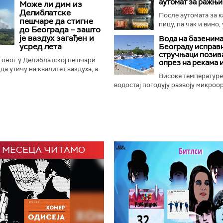
аутомат за ражњ
Може ли дим из
и је отворен 65. Драгачевски...
Делиблатске
После аутомата за к
пешчаре да стигне
пицу, па чак и вино, 
до Београда – зашто
је ваздух загађен и
Вода на базенима
усред лета
Београду исправн
стручњаци позива
 оног у Делиблатској пешчари
опрез на рекама 
да утичу на квалитет ваздуха, а
Високе температуре
стићи до Београда зависи пре
водостај погодују развоју микроор
 каже за...
 МЕСЕЦА ЧИТАМО