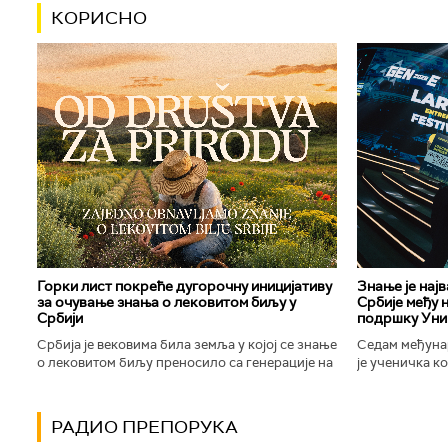
КОРИСНО
Горки лист покреће дугорочну иницијативу
Знање је нај
за очување знања о лековитом биљу у
Србије међу 
Србији
подршку Уни
Србија је вековима била земља у којој се знање
Седам међуна
о лековитом биљу преносило са генерације на
је ученичка к
генерацију. Људи су познавали биљке које
Техничке школ
расту око њих, знали...
Новог Сада осв
РАДИО ПРЕПОРУКА