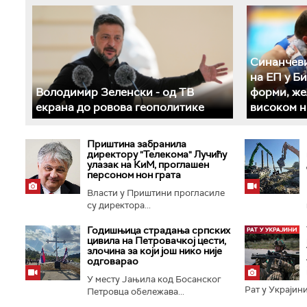
Синанчеви
на ЕП у Б
Володимир Зеленски - од ТВ
форми, же
екрана до ровова геополитике
високом н
Приштина забранила
директору "Телекома" Лучићу
улазак на КиМ, проглашен
персоном нон грата
Власти у Приштини прогласиле
су директора...
Годишњица страдања српских
цивила на Петровачкој цести,
злочина за који још нико није
одговарао
У месту Јањила код Босанског
Рат у Украјини
Петровца обележава...