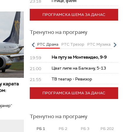
Птице, филм
23:18
ПРОГРАМСКА ШЕМА ЗА ДАНАС
Тренутно на програму
о
РТС Полетарац
РТС Драма
РТС Трезор
РТС Музика
РТС Жив
На путу за Монтевидео, 9-9
19:59
Цват липе на Балкану, 5-13
21:00
ТВ театар - Ревизор
21:55
у карата
ом:
ПРОГРАМСКА ШЕМА ЗА ДАНАС
јанер”
Тренутно на програму
РБ 1
РБ 2
РБ 3
РБ 202