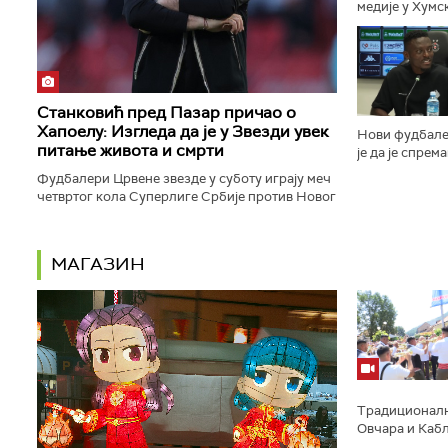
медије у Хумс
најплаћенији 
да клуб због т
Станковић пред Пазар причао о
Хапоелу: Изгледа да је у Звезди увек
Нови фудбале
питање живота и смрти
је да је спрем
у наредном пе
Фудбалери Црвене звезде у суботу играју меч
белима...
четвртог кола Суперлиге Србије против Новог
Пазара, а тренер Дејан Станковић истакао је да
прижељкује да ће...
МАГАЗИН
Традиционално
Овчара и Кабл
заставе и пуц