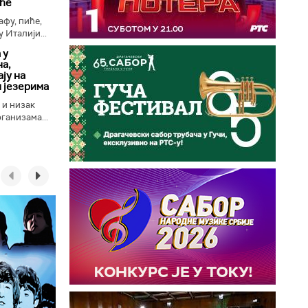
иће
афу, пиће,
у Италији...
 у
а,
ју на
и језерима
 и низак
ганизама...