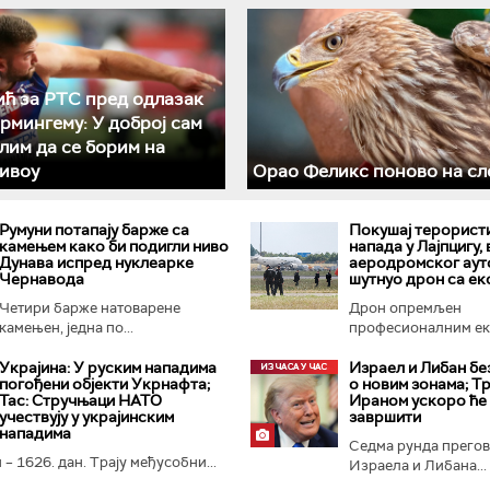
ћ за РТС пред одлазак
ирмингему: У доброј сам
лим да се борим на
ивоу
Орао Феликс поново на сл
Румуни потапају барже са
Покушај терорист
камењем како би подигли ниво
напада у Лајпцигу,
Дунава испред нуклеарке
аеродромског аут
Чернавода
шутнуо дрон са е
Четири барже натоварене
Дрон опремљен
камењен, једна по...
професионалним ек
Украјина: У руским нападима
Израел и Либан бе
погођени објекти Укрнафта;
о новим зонама; Тр
Тас: Стручњаци НАТО
Ираном ускоро ће
учествују у украјинским
завршити
нападима
Седма рунда прего
 – 1626. дан. Трају међусобни...
Израела и Либана...