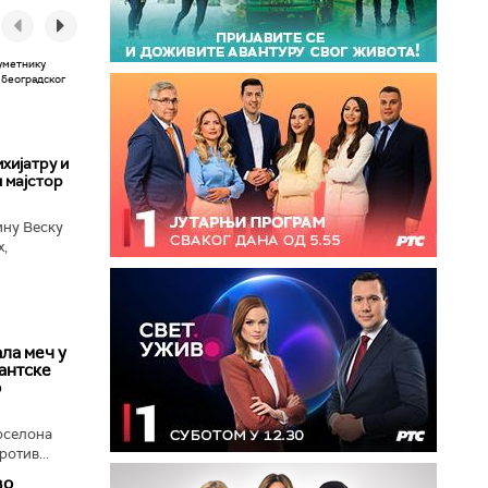
хијатру и
 мајстор
ину Веску
х,
ба у
ла меч у
антске
о
рселона
отив...
во