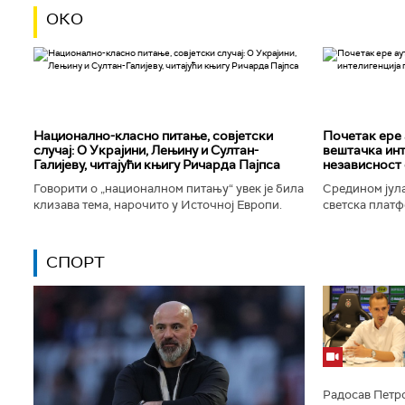
ОКО
Национално-класнo питање, совјетски
Почетак ере 
случај: О Украјини, Лењину и Султан-
вештачка инт
Галијеву, читајући књигу Ричарда Пајпса
независност 
Говорити о „националном питању“ увек је била
Средином јула
клизава тема, нарочито у Источној Европи.
светска платф
Ипак, нисам могао да одолим искушењу да се
интелигенције,
вратим књизи Ричарда...
незабележеног
СПОРТ
Радосав Петро