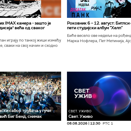
х IMAX камера - зашто је
Роковник 6 – 12. август: Битлси
исеја" већа од сваког
пети студијски албум ”Хелп”
Биће весело ове недеље на рође
ан играју по танкој жици између
Марка Нофлера, Пет Метинија, Ајс
е, сваки на свој начин и сходно
Брус Дикинсона, Ејџа, Марка Нас
ена. Овај други је направио
Вранковића и Јана Андерсона...
сле...
ски сабор трубача у гучи:
СВЕТ. УЖИВО
вић Биг Бeнд, снимак
Свет. Уживо
08.08.2026 | 12:30
РТС 1