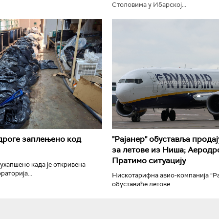
Столовима у Ибарској...
РТС Класика
РТС Кол
дроге заплењено код
"Рајанер" обуставља продај
за летове из Ниша; Аеродр
Пратимо ситуацију
 ухапшено када је откривена
раторија...
Нискотарифна авио-компанија “Ра
обуставиће летове...