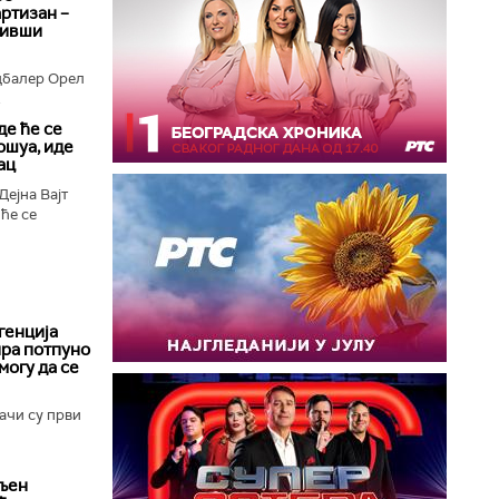
ртизан –
бивши
дбалер Орел
.
де ће се
ошуа, иде
ац
ејна Вајт
 ће се
генција
ира потпуно
могу да се
ачи су први
вљен