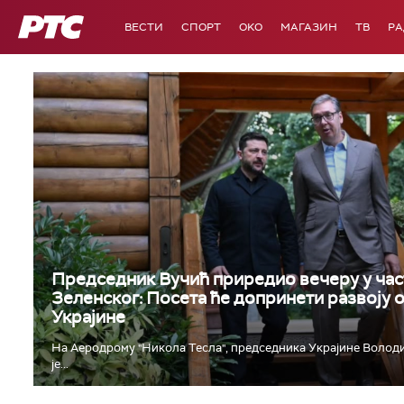
РТС
ВЕСТИ
СПОРТ
OKO
МАГАЗИН
ТВ
Р
Председник Вучић приредио вечеру у час
Зеленског: Посета ће допринети развоју 
Украјине
На Аеродрому "Никола Тесла", председника Украјине Волод
је...