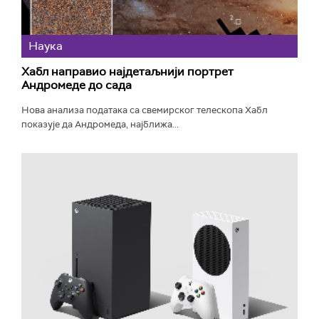
Наука
Хабл направио најдетаљнији портрет
Андромеде до сада
Нова анализа података са свемирског телескопа Хабл
показује да Андромеда, најближа...