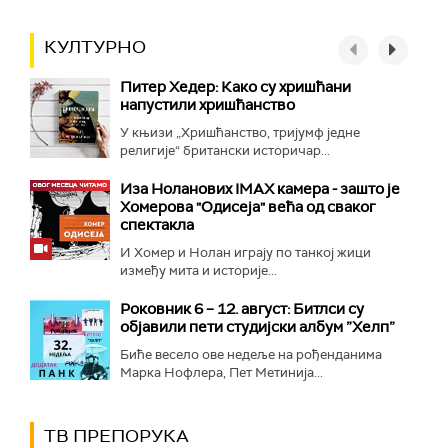
КУЛТУРНО
Питер Хедер: Како су хришћани
напустили хришћанство
У књизи „Хришћанство, тријумф једне
религије“ британски историчар...
Иза Ноланових IMAX камера - зашто је
Хомерова "Одисеја" већа од сваког
спектакла
И Хомер и Нолан играју по танкој жици
између мита и историје...
Роковник 6 – 12. август: Битлси су
објавили пети студијски албум ”Хелп”
Биће весело ове недеље на рођенданима
Марка Нофлера, Пет Метинија...
ТВ ПРЕПОРУКА