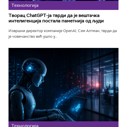
Технологијa
Творац ChatGPT-ја тврди да је вештачка
интелигенција постала паметнија од људи
Извршни директор компаније OpenAI, Сем Алтман, тврди да
је човечанство већ ушло у...
Технологијa