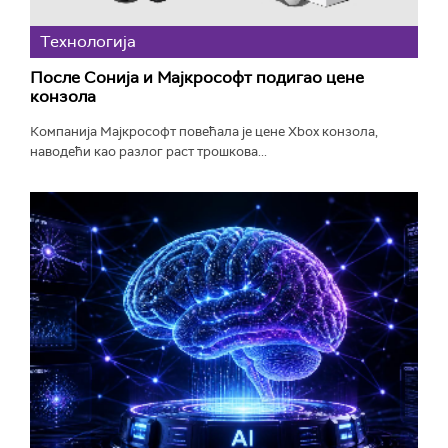
Технологијa
После Сонија и Мајкрософт подигао цене
конзола
Компанија Мајкрософт повећала је цене Xbox конзола,
наводећи као разлог раст трошкова...