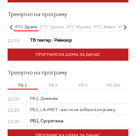
Тренутно на програму
етарац
РТС Драма
РТС Трезор
РТС Музика
РТС Живот
РТС Кла
ТВ театар - Ревизор
21:55
ПРОГРАМСКА ШЕМА ЗА ДАНАС
Тренутно на програму
РБ 1
РБ 2
РБ 3
РБ 202
РБ1, Дневник
22:00
РБ1, LAJMET - вести на албанском језику
22:20
РБ1, Сусретања
22:30
ПРОГРАМСКА ШЕМА ЗА ДАНАС