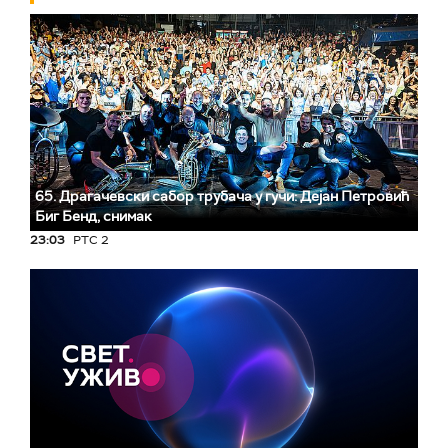
65. Драгачевски сабор трубача у гучи: Дејан Петровић
Биг Бeнд, снимак
23:03
РТС 2