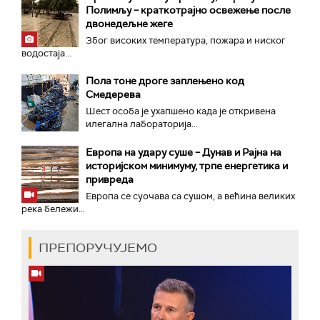
Полимљу – краткотрајно освежење после
двонедељне жеге
Због високих температура, пожара и ниског
водостаја...
Пола тоне дроге заплењено код
Смедерева
Шест особа је ухапшено када је откривена
илегална лабораторија...
Европа на удару суше – Дунав и Рајна на
историјском минимуму, трпе енергетика и
привреда
Европа се суочава са сушом, а већина великих
река бележи...
ПРЕПОРУЧУЈЕМО