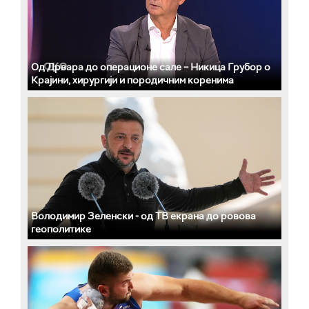
Од Дрвара до операционе сале – Никица Грубор о
Крајини, хирургији и породичним коренима
Володимир Зеленски - од ТВ екрана до ровова
геополитике