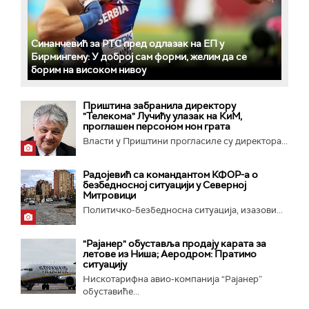
Синанчевић за РТС пред одлазак на ЕП у
Бирмингему: У доброј сам форми, желим да се
борим на високом нивоу
Приштина забранила директору
"Телекома" Лучићу улазак на КиМ,
проглашен персоном нон грата
Власти у Приштини прогласиле су директора...
Радојевић са командантом КФОР-а о
безбедносној ситуацији у Северној
Митровици
Политичко-безбедносна ситуација, изазови...
"Рајанер" обуставља продају карата за
летове из Ниша; Аеродром: Пратимо
ситуацију
Нискотарифна авио-компанија “Рајанер”
обуставиће...