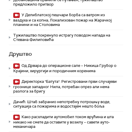
предложило притвор
У Делиблатској пешчари борба са ватром из
ваздуха и са копна; Локализован пожар на Жарачкој
планини и на Столовима
Тужилаштво покренуло истрагу поводом напада на
Стевана Филиповића
Друштво
Од Дрвара до операционе сале – Никица Грубор о
Крајини, хирургији и породичним коренима
Директорка "Батута": Регистровани први случајеви
грознице западног Нила, потребан опрез али нема
разлога за бригу
Дачић: Штаб забранио непотребну потрошњу воде,
ситуација са пожарима и водостајем нешто боља
Како расхладити аутомобил током врућина и шта
никако не смете да оставите у возилу – савети ауто-
механичара