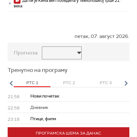
Да ли је Кина већ победила у технолошкој трци 21.
века
петак, 07. август 2026.
Прогноза
Тренутно на програму
HD
РТС 1
РТС 2
РТС 3
Р
Нови почетак
21:58
Дневник
22:58
Птице, филм
23:18
ПРОГРАМСКА ШЕМА ЗА ДАНАС