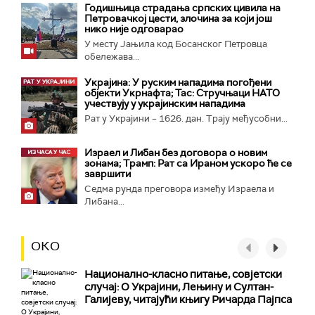
Годишњица страдања српских цивила на
Петровачкој цести, злочина за који још
нико није одговарао
У месту Јањила код Босанског Петровца
обележава...
Украјина: У руским нападима погођени
објекти Укрнафта; Тас: Стручњаци НАТО
учествују у украјинским нападима
Рат у Украјини – 1626. дан. Трају међусобни...
Израел и Либан без договора о новим
зонама; Трамп: Рат са Ираном ускоро ће се
завршити
Седма рунда преговора између Израела и
Либана...
ОКО
Национално-класнo питање, совјетски
случај: О Украјини, Лењину и Султан-
Галијеву, читајући књигу Ричарда Пајпса