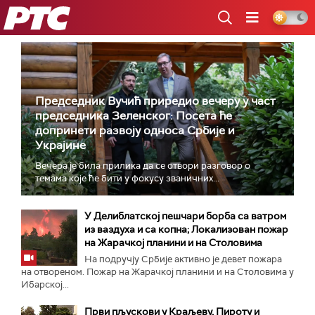
РТС
Председник Вучић приредио вечеру у част
председника Зеленског: Посета ће
допринети развоју односа Србије и
Украјине
Вечера је била прилика да се отвори разговор о
темама које ће бити у фокусу званичних...
У Делиблатској пешчари борба са ватром
из ваздуха и са копна; Локализован пожар
на Жарачкој планини и на Столовима
На подручју Србије активно је девет пожара
на отвореном. Пожар на Жарачкој планини и на Столовима у
Ибарској...
Први пљускови у Краљеву, Пироту и