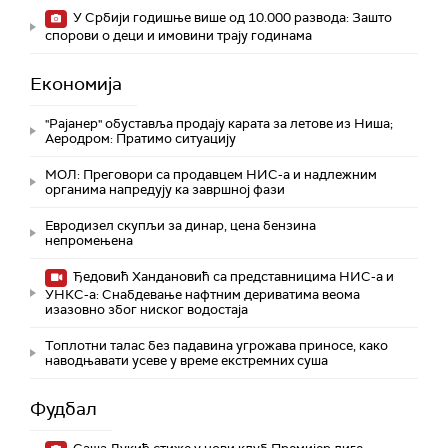
У Србији годишње више од 10.000 развода: Зашто
спорови о деци и имовини трају годинама
Економија
"Рајанер" обуставља продају карата за летове из Ниша;
Аеродром: Пратимо ситуацију
МОЛ: Преговори са продавцем НИС-а и надлежним
органима напредују ка завршној фази
Евродизел скупљи за динар, цена бензина
непромењена
Ђедовић Хандановић са представницима НИС-а и
УНКС-а: Снабдевање нафтним дериватима веома
изазовно због ниског водостаја
Топлотни талас без падавина угрожава приносе, како
наводњавати усеве у време екстремних суша
Фудбал