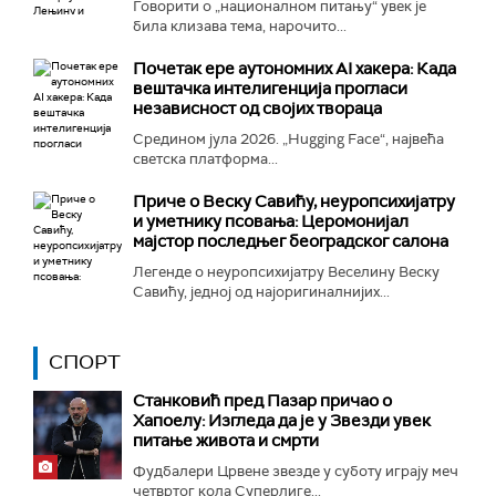
Говорити о „националном питању“ увек је
била клизава тема, нарочито...
Почетак ере аутономних AI хакера: Када
вештачка интелигенција прогласи
независност од својих твораца
Средином јула 2026. „Hugging Face“, највећа
светска платформа...
Приче о Веску Савићу, неуропсихијатру
и уметнику псовања: Церомонијал
мајстор последњег београдског салона
Легенде о неуропсихијатру Веселину Веску
Савићу, једној од најоригиналнијих...
СПОРТ
Станковић пред Пазар причао о
Хапоелу: Изгледа да је у Звезди увек
питање живота и смрти
Фудбалери Црвене звезде у суботу играју меч
четвртог кола Суперлиге...