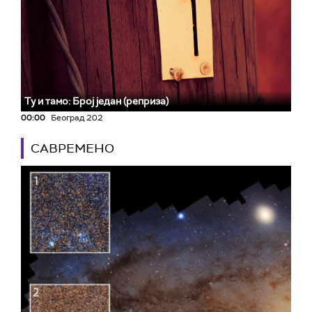
Ту и тамо: Број један (реприза)
00:00
Београд 202
САВРЕМЕНО