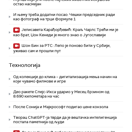
остао насмејан
И њему треба додатни посао: Чешки председник ради
као фотограф на трци Формуле 1
Јелисавета Карађорђевић: Краљ Чарлс Трећи ми је
као брат, Џон Кенеди је много знао о Југославији
Шон Бин за РТС: Лепо је поново бити у Србији,
уживао сам и прошли пут
Технологијa
Од колекције до клика – дигитализација мења начин на
који чувамо филмове и игре
Део ракете Спејс-Икса ударио у Месец брзином од
8.690 километара на час
После Сонија и Мајкрософт подигао цене конзола
Творац ChatGPT-ја тврди да је вештачка интелигенција
постала паметнија од људи