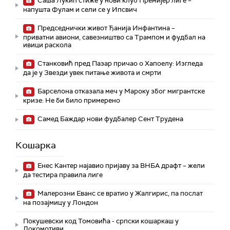
Саша Лукић стиже у нови клуб Премијер лиге –
напушта Фулам и сели се у Ипсвич
Председнички живот Ђанија Инфантина –
приватни авиони, савезништво са Трампом и фудбал на
ивици раскола
Станковић пред Пазар причао о Хапоелу: Изгледа
да је у Звезди увек питање живота и смрти
Барселона отказала меч у Мароку због мигрантске
кризе: Не би било примерено
Самед Баждар нови фудбалер Сент Трудена
Кошарка
Енес Кантер најавио пријаву за ВНБА драфт – жели
да тестира правила лиге
Малерозни Еванс се вратио у Жалгирис, па послат
на позајмицу у Лондон
Покушевски код Томовића - српски кошаркаш у
Локомотиви