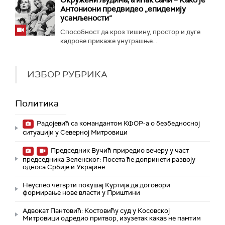
Окружени људима, а ипак сами – Како је
Антониони предвидео „епидемију
усамљености“
Способност да кроз тишину, простор и дуге
кадрове прикаже унутрашње...
ИЗБОР РУБРИКА
Политика
Радојевић са командантом КФОР-а о безбедносној
ситуацији у Северној Митровици
Председник Вучић приредио вечеру у част
председника Зеленског: Посета ће допринети развоју
односа Србије и Украјине
Неуспео четврти покушај Куртија да договори
формирање нове власти у Приштини
Адвокат Пантовић: Костовићу суд у Косовској
Митровици одредио притвор, изузетак какав не памтим