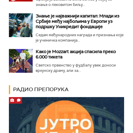
знање о лековитом биљу...
Знање је најважнији капитал: Млади из
Србије међу најбољима у Европи уз
подршку Уникредит фондације
Седам међународних награда и признања које
је ученичка компанија...
Како је Mozzart акција спасила преко
6.000 тикета
Светско првенство у фудбалу увек доноси
врхунску драму, али за...
РАДИО ПРЕПОРУКА