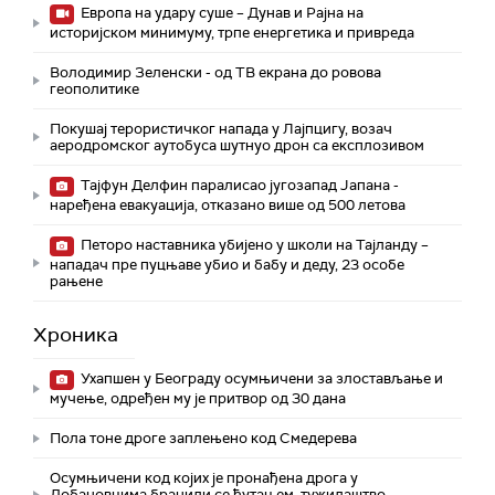
Европа на удару суше – Дунав и Рајна на
историјском минимуму, трпе енергетика и привреда
Володимир Зеленски - од ТВ екрана до ровова
геополитике
Покушај терористичког напада у Лајпцигу, возач
аеродромског аутобуса шутнуо дрон са експлозивом
Тајфун Делфин паралисао југозапад Јапана -
наређена евакуација, отказано више од 500 летова
Петоро наставника убијено у школи на Тајланду –
нападач пре пуцњаве убио и бабу и деду, 23 особе
рањене
Хроника
Ухапшен у Београду осумњичени за злостављање и
мучење, одређен му је притвор од 30 дана
Пола тоне дроге заплењено код Смедерева
Осумњичени код којих је пронађена дрога у
Добановцима бранили се ћутањем, тужилаштво