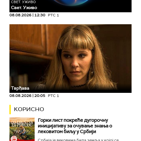
СВЕТ. УЖИВО
Свет. Уживо
08.08.2026 | 12:30
РТС 1
Тврђава
08.08.2026 | 20:05
РТС 1
КОРИСНО
Горки лист покреће дугорочну
иницијативу за очување знања о
лековитом биљу у Србији
Србија је вековима била земља у којој се