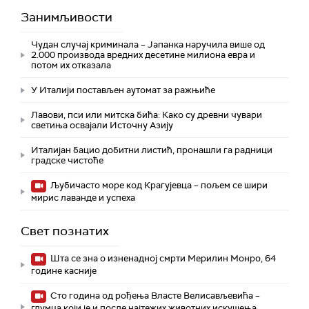
Занимљивости
Чудан случај криминала – Јапанка наручила више од
2.000 производа вредних десетине милиона евра и
потом их отказала
У Италији постављен аутомат за ражњиће
Лавови, пси или митска бића: Како су древни чувари
светиња освајали Источну Азију
Италијан бацио добитни листић, пронашли га радници
градске чистоће
Љубичасто море код Крагујевца – пољем се шири
мирис лаванде и успеха
Свет познатих
Шта се зна о изненадној смрти Мерилин Монро, 64
године касније
Сто година од рођења Власте Велисављевића –
глумца који је и после најтежих животних искушења