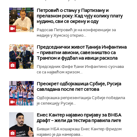
Петровић о стању у Партизану и
прелазном року: Кад чују колику плату
нудимо, сви се окрену и оду
Радосав Петровић је на конференцији за
медије у Хумској открио...
Председнички живот Ђанија Инфантина
– приватни авиони, савезништво са
Трампом и фудбал на ивици раскола
Председник Фифе Ђани Инфантино суочава
се са највећом кризом...
Преокрет одбојкашица Србије, Русија
савладана после пет сетова
Одбојкашка репрезентација Србије победила
је селекцију Русије...
Енес Кантер најавио пријаву за ВНБА
драфт – жели да тестира правила лиге
Бивши НБА кошаркаш Енес Кантер Фридом
најавио је да намерава...