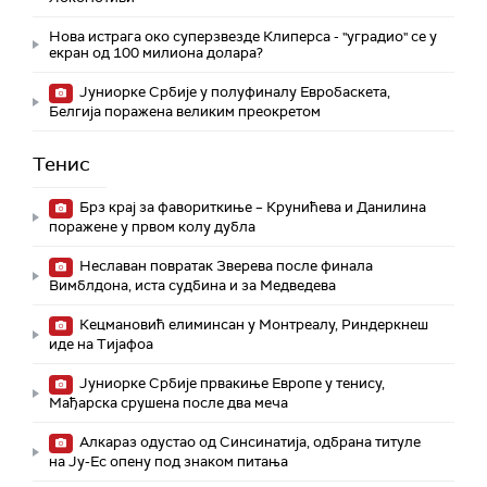
Нова истрага око суперзвезде Клиперса - "уградио" се у
екран од 100 милиона долара?
Јуниорке Србије у полуфиналу Евробаскета,
Белгија поражена великим преокретом
Тенис
Брз крај за фавориткиње – Крунићева и Данилина
поражене у првом колу дубла
Неславан повратак Зверева после финала
Вимблдона, иста судбина и за Медведева
Кецмановић елиминсан у Монтреалу, Риндеркнеш
иде на Тијафоа
Јуниорке Србије првакиње Европе у тенису,
Мађарска срушена после два меча
Алкараз одустао од Синсинатија, одбрана титуле
на Ју-Ес опену под знаком питања