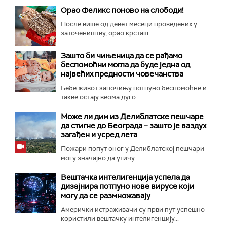
Орао Феликс поново на слободи!
После више од девет месеци проведених у
заточеништву, орао крсташ...
Зашто би чињеница да се рађамо
беспомоћни могла да буде једна од
највећих предности човечанства
Бебе живот започињу потпуно беспомоћне и
такве остају веома дуго...
Може ли дим из Делиблатске пешчаре
да стигне до Београда – зашто је ваздух
загађен и усред лета
Пожари попут оног у Делиблатској пешчари
могу значајно да утичу...
Вештачка интелигенција успела да
дизајнира потпуно нове вирусе који
могу да се размножавају
Амерички истраживачи су први пут успешно
користили вештачку интелигенцију...