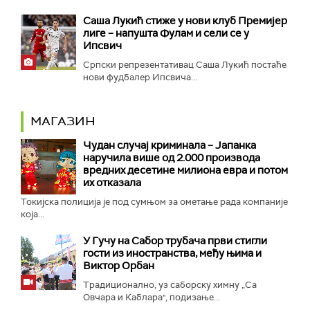
Саша Лукић стиже у нови клуб Премијер
лиге – напушта Фулам и сели се у
Ипсвич
Српски репрезентативац Саша Лукић постаће
нови фудбалер Ипсвича...
МАГАЗИН
Чудан случај криминала – Јапанка
наручила више од 2.000 производа
вредних десетине милиона евра и потом
их отказала
Токијска полиција је под сумњом за ометање рада компаније
која...
У Гучу на Сабор трубача први стигли
гости из иностранства, међу њима и
Виктор Орбан
Традиционално, уз саборску химну „Са
Овчара и Каблара", подизање...