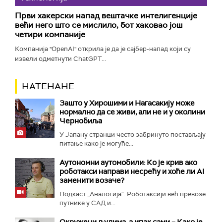
Први хакерски напад вештачке интелигенције
већи него што се мислило, бот хаковао још
четири компаније
Компанија "OpenAI" открила је да је сајбер-напад који су
извели одметнути ChatGPT...
НАТЕНАНЕ
Зашто у Хирошими и Нагасакију може
нормално да се живи, али не и у околини
Чернобиља
У Јапану странци често забринуто постављају
питање како је могуће...
Аутономни аутомобили: Ко је крив ако
роботакси направи несрећу и хоће ли AI
заменити возаче?
Подкаст „Аналогија“: Роботаксији већ превозе
путнике у САД и...