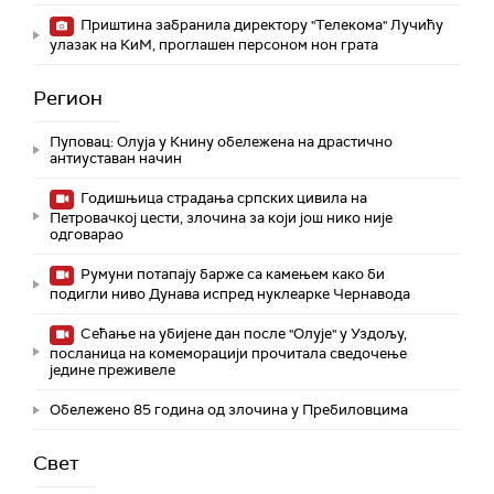
Приштина забранила директору "Телекома" Лучићу
улазак на КиМ, проглашен персоном нон грата
Регион
Пуповац: Олуја у Книну обележена на драстично
антиуставан начин
Годишњица страдања српских цивила на
Петровачкој цести, злочина за који још нико није
одговарао
Румуни потапају барже са камењем како би
подигли ниво Дунава испред нуклеарке Чернавода
Сећање на убијене дан после "Олује" у Уздољу,
посланица на комеморацији прочитала сведочење
једине преживеле
Обележено 85 година од злочина у Пребиловцима
Свет