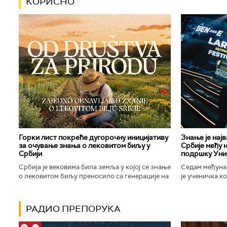
КОРИСНО
Горки лист покреће дугорочну иницијативу
Знање је нај
за очување знања о лековитом биљу у
Србије међу 
Србији
подршку Уни
Србија је вековима била земља у којој се знање
Седам међуна
о лековитом биљу преносило са генерације на
је ученичка к
генерацију. Људи су познавали биљке које
Техничке школ
расту око њих, знали...
Новог Сада осв
РАДИО ПРЕПОРУКА