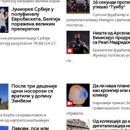
 Хумској направио велики корак
16 секунди прот
 плеј-оф квалификација за Лигу
утишао "Тумбу"
Јуниорке Србије у
 Црно-бели...
полуфиналу
Српски фудбалер и
Евробаскета, Белгија
репрезентативац Михајло Цветко
поражена великим
постигао...
преокретом
Ништа од Арсенал
Винисијус проду
ска репрезентација Србије
са Реал Мадридо
лгију резултатом 76:68 (14:17,
4:21) и пласирала се у
Бразилски фудбале
ропског првенства...
Жуниор потписао је
са...
После три деценије
Да ли наша плане
као кромпир или 
црни носорози се
кликер
вратили у долину
Замбези
Најновији приказ 
гравитационог поља 
објавила...
а борбе са криволовом и
не од најпрепознатљивијих
Од колекције до 
отиња, црни носорози поново
дигитализација м
Лавови, пси или