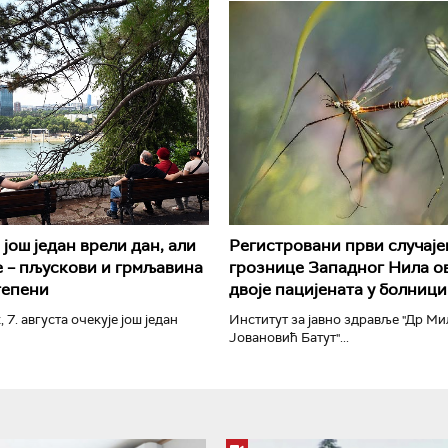
РТС Класика
РТС Кол
још један врели дан, али
Регистровани први случаје
 – пљускови и грмљавина
грознице Западног Нила ов
тепени
двоје пацијената у болници
, 7. августа очекује још један
Институт за јавно здравље "Др М
Јовановић Батут"...