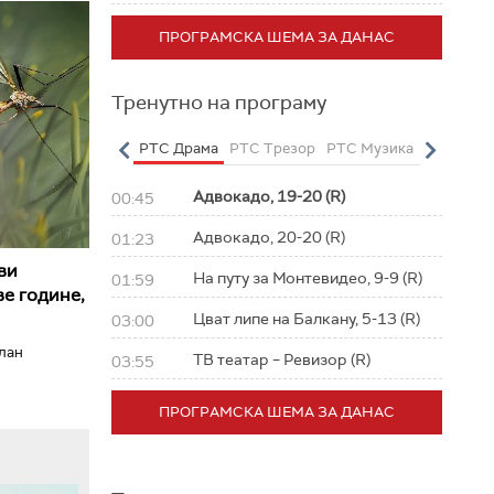
ПРОГРАМСКА ШЕМА ЗА ДАНАС
Тренутно на програму
о
РТС Полетарац
РТС Драма
РТС Трезор
РТС Музика
РТС Жив
Адвокадо, 19-20 (R)
00:45
Адвокадо, 20-20 (R)
01:23
ви
На путу за Монтевидео, 9-9 (R)
01:59
е године,
Цват липе на Балкану, 5-13 (R)
03:00
илан
ТВ театар – Ревизор (R)
03:55
ПРОГРАМСКА ШЕМА ЗА ДАНАС