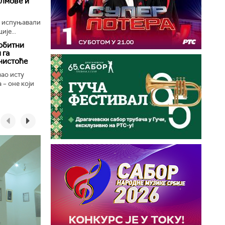
илмове и
е испуњавали
ије...
обитни
 га
чистоће
вао исту
 – оне који