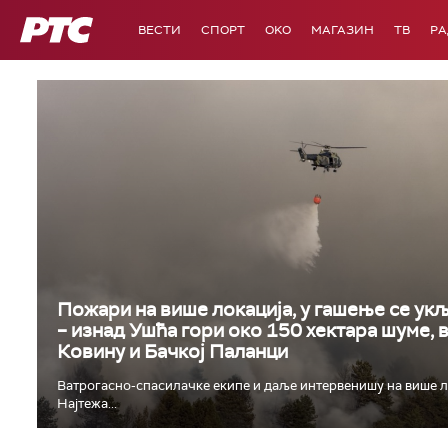
РТС
ВЕСТИ
СПОРТ
OKO
МАГАЗИН
ТВ
Р
Пожари на више локација, у гашење се укљ
– изнад Ушћа гори око 150 хектара шуме, 
Ковину и Бачкој Паланци
Ватрогасно-спасилачке екипе и даље интервенишу на више л
Најтежа...