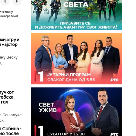
хијатру и
 мајстор
ину Веску
х,
ба у
лучког
ебска,
 гол
з Бањалуке
к...
 Србина -
ио после