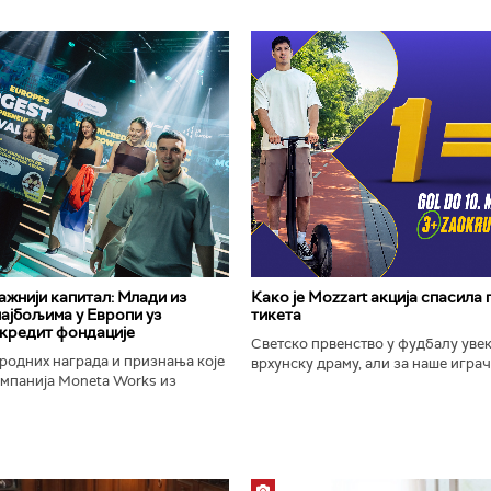
важнији капитал: Млади из
Како је Mozzart акција спасила
најбољима у Европи уз
тикета
кредит фондације
Светско првенство у фудбалу уве
родних награда и признања које
врхунску драму, али за наше играче
омпанија Moneta Works из
шампионат остаће упамћен по Moz
е "Милева Марић Ајнштајн" из
промоцији која је потпуно промени
ојила на највећем...