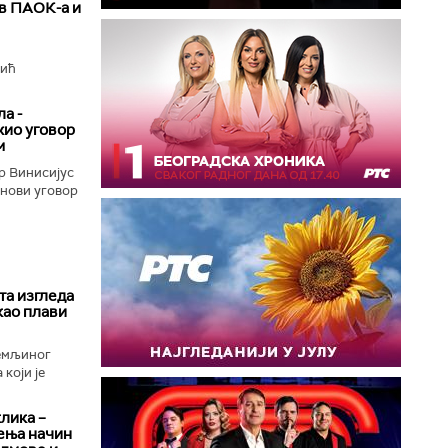
ив ПАОК-а и
вић
а -
жио уговор
м
р Винисијус
 нови уговор
та изгледа
као плави
Земљиног
који је
клика –
ења начин