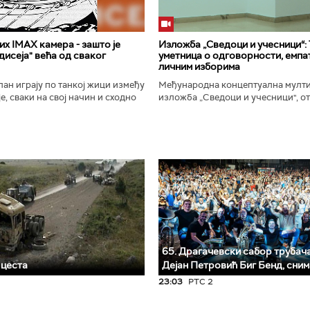
х IMAX камера - зашто је
Изложба „Сведоци и учесници“:
исеја" већа од сваког
уметница о одговорности, емпат
личним изборима
ан играју по танкој жици између
Међународна концептуална мулт
е, сваки на свој начин и сходно
изложба „Сведоци и учесници", от
ена. Овај други је направио
Галерији Сингидунум. Ауторски пр
сле...
уметнице Душе Вуковић, бави...
65. Драгачевски сабор трубача 
 цеста
Дејан Петровић Биг Бeнд, сни
23:03
РТС 2