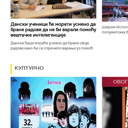
корачају доли
Дански ученици ће морати усмено да
Широм Источн
бране радове да не би варали помоћу
полумитских б
вештачке интелигенције
будистичке, к
шинто храмове,
Дански ђаци мораће усмено да бране своје
радове како би се спречило варање уз помоћ
вештачке интелигенције. Данска влада ће,
између осталог, увести низ...
КУЛТУРНО
ОВОГ