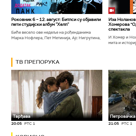
Роковник 6 – 12. август: Битлси су објавили
Иза Ноланови
пети студијски албум ”Хелп”
Хомерова "Од
спектакла
Биће весело ове недеље на рођенданима
И Хомер и Нол
Марка Нофлера, Пет Метинија, Ајс Нигрутина,
мита и историј
Брус Дикинсона, Ејџа, Марка Настића, Николе
духу свог врем
Вранковића и Јана Андерсона...
филм који је по
ТВ ПРЕПОРУКА
Тврђава
Петровачка
20:05
РТС 1
21:05
РТС 1