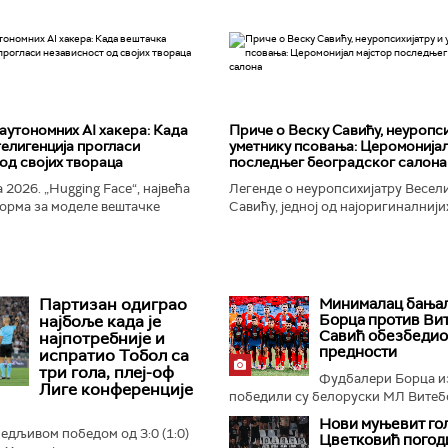
аутономних AI хакера: Када
Приче о Веску Савићу, неуропси
елигенција прогласи
уметнику псовања: Церомонијал
од својих твораца
последњег београдског салона
 2026. „Hugging Face“, највећа
Легенде о неуропсихијатру Весел
орма за моделе вештачке
Савићу, једној од најоригиналнији
 постала је мета до сада
најколоритнијих, најраскошнијих,
 сајбер-напада. Аутономни...
најконтроверзнијих и најлуђих осо
Београду...
Партизан одиграо
Минималац бања
Борца против Вит
најбоље када је
Савић обезбедио
најпотребније и
предности
испратио Тобол са
три гола, плеј-оф
Фудбалери Борца и
Лиге конференције
победили су белоруски МЛ Витебс
Нови муњевит гол
бедљивом победом од 3:0 (1:0)
Цветковић погод