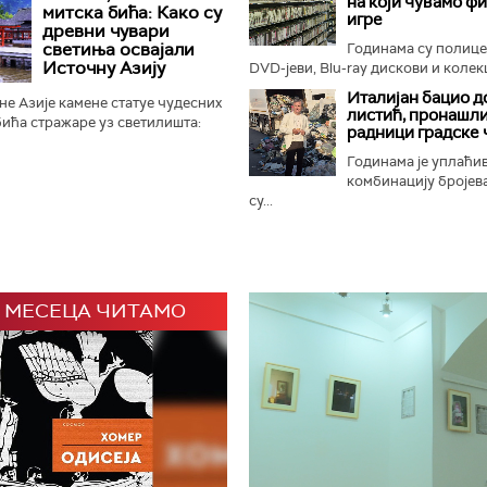
на који чувамо ф
ном Замбези. Њихов повратак...
митска бића: Како су
игре
древни чувари
светиња освајали
Годинама су полиц
Источну Азију
DVD-јеви, Blu-ray дискови и колекц
Италијан бацио д
е Азије камене статуе чудесних
листић, пронашли
ића стражаре уз светилишта:
радници градске 
онфучијанске, таоистичке и
 али и маузолеје...
Годинама је уплаћи
комбинацију бројева
су...
 МЕСЕЦА ЧИТАМО