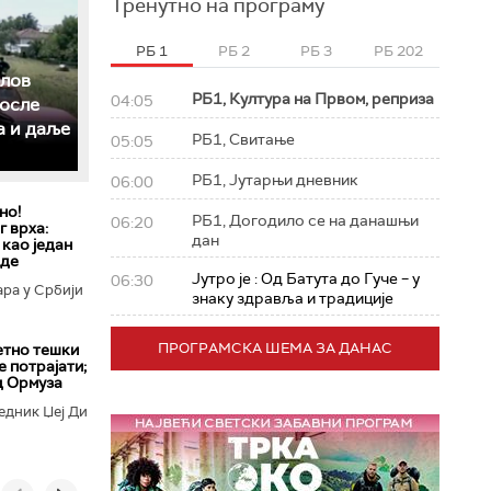
Тренутно на програму
РБ 1
РБ 2
РБ 3
РБ 202
слов
РБ1, Култура на Првом, реприза
04:05
после
а и даље
РБ1, Свитање
05:05
РБ1, Јутарњи дневник
06:00
но!
РБ1, Догодило се на данашњи
06:20
 врха:
дан
 као један
еде
Јутро је : Од Батута до Гуче – у
06:30
ара у Србији
знаку здравља и традиције
ПРОГРАМСКА ШЕМА ЗА ДАНАС
етно тешки
е потрајати;
д Ормуза
едник Џеј Ди