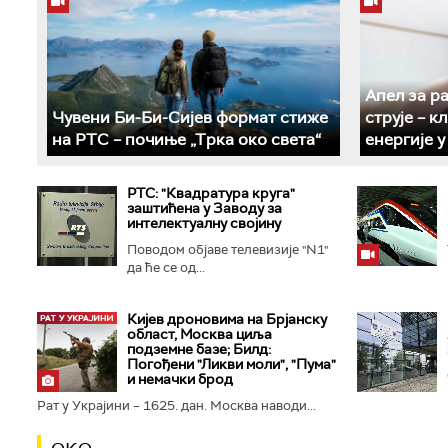
Апел за р
Чувени Би-Би-Сијев формат стиже
струје – 
на РТС – почиње „Трка око света“
енергије 
РТС: "Квадратура круга"
заштићена у Заводу за
интелектуалну својину
Поводом објаве телевизије "N1"
да ће се од...
Кијев дроновима на Брјанску
област, Москва циља
подземне базе; Билд:
Погођени "Ликви моли", "Пума"
и немачки брод
Рат у Украјини – 1625. дан. Москва наводи...