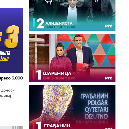
 преко 6.000
к доноси
, овај
zart
ла...