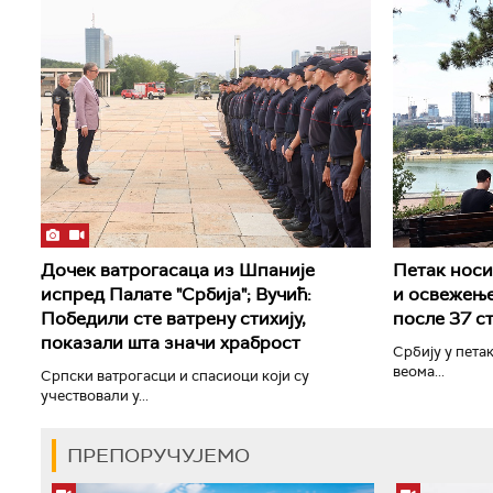
Дочек ватрогасаца из Шпаније
Петак носи 
испред Палате "Србија"; Вучић:
и освежење
Победили сте ватрену стихију,
после 37 с
показали шта значи храброст
Србију у петак
веома...
Српски ватрогасци и спасиоци који су
учествовали у...
ПРЕПОРУЧУЈЕМО