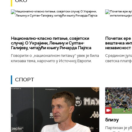
ОКО
Национално-класнo питање, совјетски
Почетак ере 
случај: О Украјини, Лењину и Султан-
вештачка инт
Галијеву, читајући књигу Ричарда Пајпса
независност 
Говорити о „националном питању“ увек је била
Средином јула
клизава тема, нарочито у Источној Европи.
светска платф
Ипак, нисам могао да одолим искушењу да се
интелигенције,
вратим књизи Ричарда...
незабележеног
СПОРТ
близу
Партизан је у