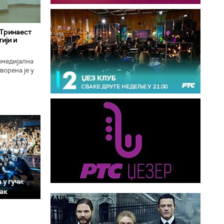
 Тринаест
ији и
имедијална
ворена је у
ојекат
у гучи:
мак