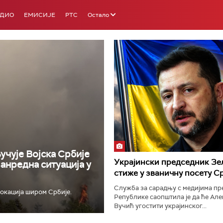
АДИО
ЕМИСИЈЕ
РТС
Остало
РТС 3
РТС С
учује Војска Србије
Украјински председник Зе
ванредна ситуација у
стиже у званичну посету С
Служба за сарадњу с медијима п
окација широм Србије.
Републике саопштила је да ће Ал
Вучић угостити украјинског...