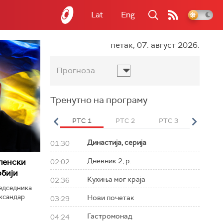
Lat
Eng
петак, 07. август 2026.
Прогноза
Тренутно на програму
вет
РТС HD
РТС 1
РТС 2
РТС 3
РТС Св
Династија, серија
01:30
Дневник 2, р.
ленски
02:02
рбији
Кухиња мог краја
02:36
редседника
ександар
Нови почетак
03:29
Гастромонад
04:24