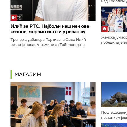
над Тоболом у
ка пласману у
конференције.
Илић за РТС: Најбољи наш меч ове
сезоне, морамо исто и у реваншу
Женска јуниор
Тренер фудбалера Партизана Саша Илић
победила је Бе
рекао је после утакмице са Тоболом да је
9:16, 29:14, 2
његов тим одиграо најбољи меч откако је сео
полуфинале Ев
на клупу београдског тима...
МАГАЗИН
После децениј
нестанком јед
афричких жив