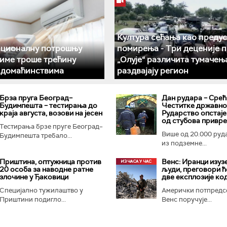
Култура сећања као преду
ационалну потрошњу
помирења ­- Три деценије 
климе троше трећину
„Олује“ различита тумачењ
у домаћинствима
раздвајају регион
Брза пруга Београд–
Дан рудара – Срећ
Будимпешта – тестирања до
Честитке државног
краја августа, возови на јесен
Рударство опстаје
од стубова привр
Тестирања брзе пруге Београд–
Више од 20.000 руд
Будимпешта требало...
из подземне...
Приштина, оптужница против
Венс: Иранци изуз
20 особа за наводне ратне
људи, преговори ћ
злочине у Ђаковици
две експлозије ко
Специјално тужилаштво у
Амерички потпредс
Приштини подигло...
Венс поручује...