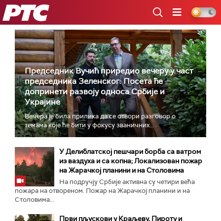
РТС
Председник Вучић приредио вечеру у част
председника Зеленског: Посета ће
допринети развоју односа Србије и
Украјине
Вечера је била прилика да се отвори разговор о
темама које ће бити у фокусу званичних...
У Делиблатској пешчари борба са ватром
из ваздуха и са копна; Локализован пожар
на Жарачкој планини и на Столовима
На подручју Србије активна су четири већа
пожара на отвореном. Пожар на Жарачкој планини и на
Столовима...
Први пљускови у Краљеву, Пироту и