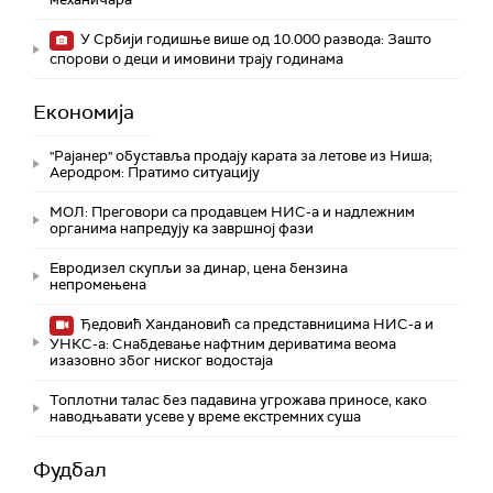
У Србији годишње више од 10.000 развода: Зашто
спорови о деци и имовини трају годинама
Економија
"Рајанер" обуставља продају карата за летове из Ниша;
Аеродром: Пратимо ситуацију
МОЛ: Преговори са продавцем НИС-а и надлежним
органима напредују ка завршној фази
Евродизел скупљи за динар, цена бензина
непромењена
Ђедовић Хандановић са представницима НИС-а и
УНКС-а: Снабдевање нафтним дериватима веома
изазовно због ниског водостаја
Топлотни талас без падавина угрожава приносе, како
наводњавати усеве у време екстремних суша
Фудбал