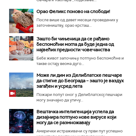
Орао Феликс поново на слободи!
После више од девет месеци проведених у
заточеништву, орао крсташ...
Зашто би чињеница да се рађамо
беспомоћни могла да буде једна од
највећих предности човечанства
Бебе живот започињу потпуно беспомоћне и
такве остају веома дуго...
Може ли дим из Делиблатске пешчаре
да стигне до Београда – зашто је ваздух
загађен и усред лета
Пожари попут оног у Делиблатској пешчари
могу значајно да утичу...
Вештачка интелигенција успела да
дизајнира потпуно нове вирусе који
могу да се размножавају
Амерички истраживачи су први пут успешно