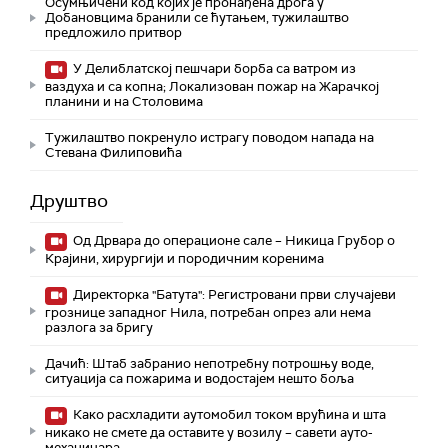
Осумњичени код којих је пронађена дрога у
Добановцима бранили се ћутањем, тужилаштво
предложило притвор
У Делиблатској пешчари борба са ватром из
ваздуха и са копна; Локализован пожар на Жарачкој
планини и на Столовима
Тужилаштво покренуло истрагу поводом напада на
Стевана Филиповића
Друштво
Од Дрвара до операционе сале – Никица Грубор о
Крајини, хирургији и породичним коренима
Директорка "Батута": Регистровани први случајеви
грознице западног Нила, потребан опрез али нема
разлога за бригу
Дачић: Штаб забранио непотребну потрошњу воде,
ситуација са пожарима и водостајем нешто боља
Како расхладити аутомобил током врућина и шта
никако не смете да оставите у возилу – савети ауто-
механичара