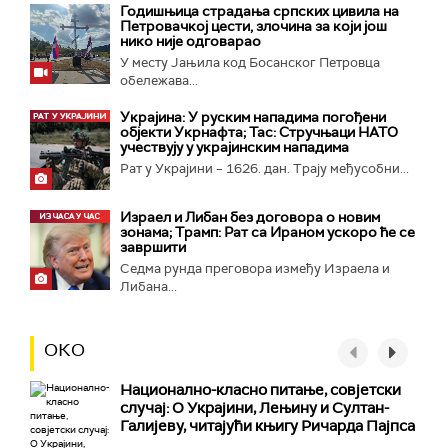
Годишњица страдања српских цивила на
Петровачкој цести, злочина за који још
нико није одговарао
У месту Јањила код Босанског Петровца
обележава...
Украјина: У руским нападима погођени
објекти Укрнафта; Тас: Стручњаци НАТО
учествују у украјинским нападима
Рат у Украјини – 1626. дан. Трају међусобни...
Израел и Либан без договора о новим
зонама; Трамп: Рат са Ираном ускоро ће се
завршити
Седма рунда преговора између Израела и
Либана...
ОКО
Национално-класнo питање, совјетски
случај: О Украјини, Лењину и Султан-
Галијеву, читајући књигу Ричарда Пајпса