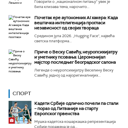
Говорити о „националном питању“ увек је
била клизава тема, нарочито...
Почетак ере аутономних AI хакера: Када
вештачка интелигенција прогласи
независност од својих твораца
Средином јула 2026. „Hugging Face“, највећа
светска платформа...
Приче о Веску Савићу, неуропсихијатру
и уметнику псовања: Церомонијал
мајстор последњег београдског салона
Легенде о неуропсихијатру Веселину Веску
Савићу, једној од најоригиналнијих...
СПОРТ
Кадети Србије одлично почели па стали
– пораз од Литваније на старту
Европског првенства
Мушка кадетска кошаркашка репрезентација
Србије поражена је од...