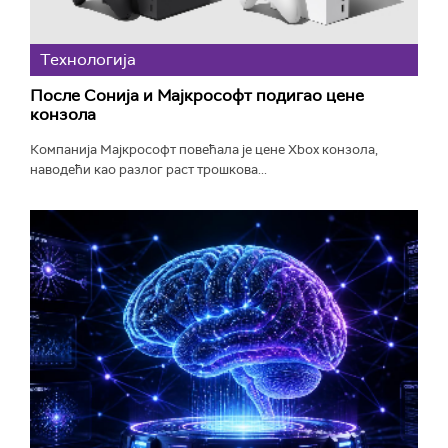
Технологијa
После Сонија и Мајкрософт подигао цене
конзола
Компанија Мајкрософт повећала је цене Xbox конзола,
наводећи као разлог раст трошкова...