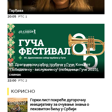
Тврђава
20:05
РТС 1
65. Драгачевски сабор трубача у Гучи: Концерт
"Победили су - заслужили су" (победници Гуче 2025),
снимак
22:00
РТС 2
КОРИСНО
Горки лист покреће дугорочну
иницијативу за очување знања о
лековитом биљу у Србији