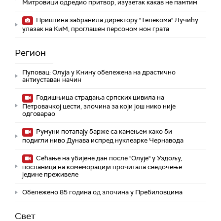
Митровици одредио притвор, изузетак какав не памтим
Приштина забранила директору "Телекома" Лучићу
улазак на КиМ, проглашен персоном нон грата
Регион
Пуповац: Олуја у Книну обележена на драстично
антиуставан начин
Годишњица страдања српских цивила на
Петровачкој цести, злочина за који још нико није
одговарао
Румуни потапају барже са камењем како би
подигли ниво Дунава испред нуклеарке Чернавода
Сећање на убијене дан после "Олује" у Уздољу,
посланица на комеморацији прочитала сведочење
једине преживеле
Обележено 85 година од злочина у Пребиловцима
Свет