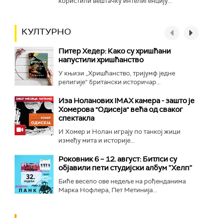
користили вештачку интелигенцију...
КУЛТУРНО
Питер Хедер: Како су хришћани
напустили хришћанство
У књизи „Хришћанство, тријумф једне
религије“ британски историчар...
Иза Ноланових IMAX камера - зашто је
Хомерова "Одисеја" већа од сваког
спектакла
И Хомер и Нолан играју по танкој жици
између мита и историје...
Роковник 6 – 12. август: Битлси су
објавили пети студијски албум ”Хелп”
Биће весело ове недеље на рођенданима
Марка Нофлера, Пет Метинија...