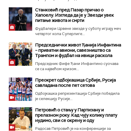
Станковић пред Пазар причао о
Хапоелу: Изгледа да је у Звезди увек
питање живота и смрти
Фудбалери Црвене звезде у суботу играју меч
четвртог кола Суперлиге...
Председнички живот Ђанија Инфантина
– приватни авиони, савезништво са
Трампом и фудбал на ивици раскола
Председник Фифе Ђани Инфантино суочава
се са највећом кризом...
Преокрет одбојкашица Србије, Русија
савладана после пет сетова
Одбојкашка репрезентација Србије победила
је селекцију Русије...
Петровић о стању у Партизану и
прелазном року: Кад чују колику плату
нудимо, сви се окрену и оду
Радосав Петровић је на конференцији за