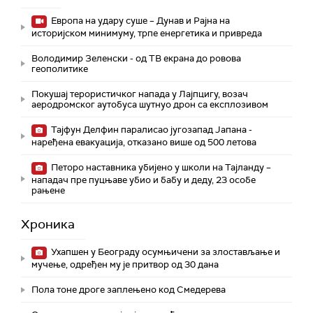
Европа на удару суше – Дунав и Рајна на
историјском минимуму, трпе енергетика и привреда
Володимир Зеленски - од ТВ екрана до ровова
геополитике
Покушај терористичког напада у Лајпцигу, возач
аеродромског аутобуса шутнуо дрон са експлозивом
Тајфун Делфин паралисао југозапад Јапана -
наређена евакуација, отказано више од 500 летова
Петоро наставника убијено у школи на Тајланду –
нападач пре пуцњаве убио и бабу и деду, 23 особе
рањене
Хроника
Ухапшен у Београду осумњичени за злостављање и
мучење, одређен му је притвор од 30 дана
Пола тоне дроге заплењено код Смедерева