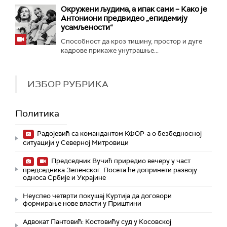
Окружени људима, а ипак сами – Како је
Антониони предвидео „епидемију
усамљености“
Способност да кроз тишину, простор и дуге
кадрове прикаже унутрашње...
ИЗБОР РУБРИКА
Политика
Радојевић са командантом КФОР-а о безбедносној
ситуацији у Северној Митровици
Председник Вучић приредио вечеру у част
председника Зеленског: Посета ће допринети развоју
односа Србије и Украјине
Неуспео четврти покушај Куртија да договори
формирање нове власти у Приштини
Адвокат Пантовић: Костовићу суд у Косовској