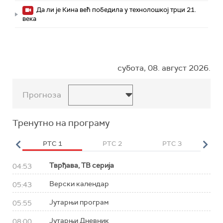
Да ли је Кина већ победила у технолошкој трци 21.
века
субота, 08. август 2026.
Прогноза
Тренутно на програму
HD
РТС 1
РТС 2
РТС 3
Р
Тврђава, ТВ серија
04:53
Верски календар
05:43
Јутарњи програм
05:55
Јутарњи Дневник
08:00