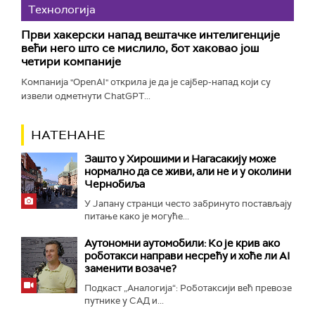
Технологијa
Први хакерски напад вештачке интелигенције
већи него што се мислило, бот хаковао још
четири компаније
Компанија "OpenAI" открила је да је сајбер-напад који су
извели одметнути ChatGPT...
НАТЕНАНЕ
Зашто у Хирошими и Нагасакију може
нормално да се живи, али не и у околини
Чернобиља
У Јапану странци често забринуто постављају
питање како је могуће...
Аутономни аутомобили: Ко је крив ако
роботакси направи несрећу и хоће ли AI
заменити возаче?
Подкаст „Аналогија“: Роботаксији већ превозе
путнике у САД и...