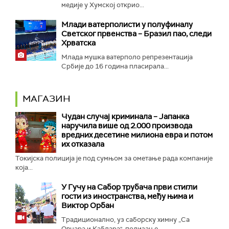
медије у Хумској открио...
Mлади ватерполисти у полуфиналу
Светског првенства – Бразил пао, следи
Хрватска
Млада мушка ватерполо репрезентација
Србије до 16 година пласирала...
МАГАЗИН
Чудан случај криминала – Јапанка
наручила више од 2.000 производа
вредних десетине милиона евра и потом
их отказала
Токијска полиција је под сумњом за ометање рада компаније
која...
У Гучу на Сабор трубача први стигли
гости из иностранства, међу њима и
Виктор Орбан
Традиционално, уз саборску химну „Са
Овчара и Каблара", подизање...