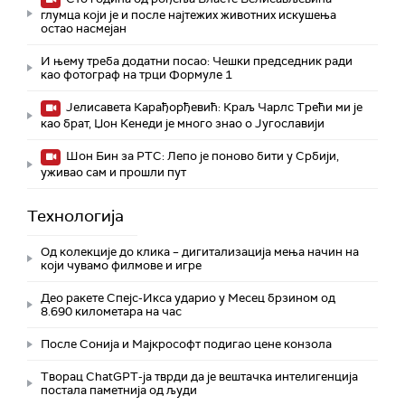
глумца који је и после најтежих животних искушења
остао насмејан
И њему треба додатни посао: Чешки председник ради
као фотограф на трци Формуле 1
Јелисавета Карађорђевић: Краљ Чарлс Трећи ми је
као брат, Џон Кенеди је много знао о Југославији
Шон Бин за РТС: Лепо је поново бити у Србији,
уживао сам и прошли пут
Технологијa
Од колекције до клика – дигитализација мења начин на
који чувамо филмове и игре
Део ракете Спејс-Икса ударио у Месец брзином од
8.690 километара на час
После Сонија и Мајкрософт подигао цене конзола
Творац ChatGPT-ја тврди да је вештачка интелигенција
постала паметнија од људи