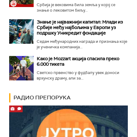
Србија је вековима била земља у којој се
знање о лековитом биљу...
Знање је најважнији капитал: Млади из
Србије међу најбољима у Европи уз
подршку Уникредит фондације
Седам међународних награда и признања које
је ученичка компанија...
Како је Mozzart акција спасила преко
6.000 тикета
Светско првенство у фудбалу увек доноси
врхунску драму, али за...
РАДИО ПРЕПОРУКА