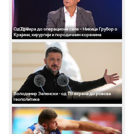
Од Дрвара до операционе сале – Никица Грубор о
Крајини, хирургији и породичним коренима
Володимир Зеленски - од ТВ екрана до ровова
геополитике