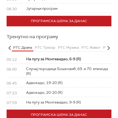
Јутарњи програм
08:30
ПРОГРАМСКА ШЕМА ЗА ДАНАС
Тренутно на програму
етарац
РТС Драма
РТС Трезор
РТС Музика
РТС Живот
РТС Кла
На путу за Монтевидео, 6-9 (R)
05:12
Случај породице Бошковић, 69. и 70. епизода
06:00
(R)
Адвокадо, 19-20 (R)
06:45
Адвокадо, 20-20 (R)
07:23
На путу за Монтевидео, 9-9 (R)
07:59
ПРОГРАМСКА ШЕМА ЗА ДАНАС