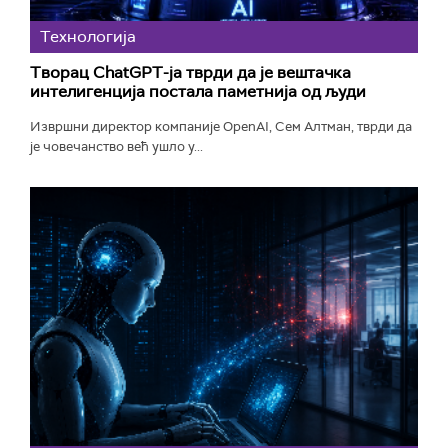
Технологијa
Творац ChatGPT-ја тврди да је вештачка
интелигенција постала паметнија од људи
Извршни директор компаније OpenAI, Сем Алтман, тврди да
је човечанство већ ушло у...