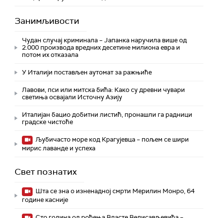
Занимљивости
Чудан случај криминала – Јапанка наручила више од
2.000 производа вредних десетине милиона евра и
потом их отказала
У Италији постављен аутомат за ражњиће
Лавови, пси или митска бића: Како су древни чувари
светиња освајали Источну Азију
Италијан бацио добитни листић, пронашли га радници
градске чистоће
Љубичасто море код Крагујевца – пољем се шири
мирис лаванде и успеха
Свет познатих
Шта се зна о изненадној смрти Мерилин Монро, 64
године касније
Сто година од рођења Власте Велисављевића –