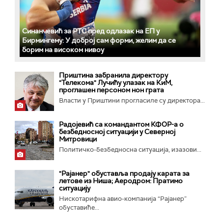
Синанчевић за РТС пред одлазак на ЕП у
Бирмингему: У доброј сам форми, желим да се
борим на високом нивоу
Приштина забранила директору
"Телекома" Лучићу улазак на КиМ,
проглашен персоном нон грата
Власти у Приштини прогласиле су директора...
Радојевић са командантом КФОР-а о
безбедносној ситуацији у Северној
Митровици
Политичко-безбедносна ситуација, изазови...
"Рајанер" обуставља продају карата за
летове из Ниша; Аеродром: Пратимо
ситуацију
Нискотарифна авио-компанија “Рајанер”
обуставиће...