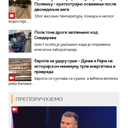
Полимљу – краткотрајно освежење после
двонедељне жеге
Због високих температура, пожара и ниског
водостаја...
Пола тоне дроге заплењено код
Смедерева
Шест особа је ухапшено када је откривена
илегална лабораторија...
Европа на удару суше – Дунав и Рајна на
историјском минимуму, трпе енергетика и
привреда
Европа се суочава са сушом, а већина великих
река бележи...
ПРЕПОРУЧУЈЕМО