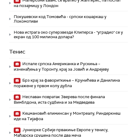
Малерозни Еванс се вратио у Жалгирис, па послат
на позајмицу у Лондон
Покушевски код Томовића - српски кошаркаш у
Локомотиви
Нова истрага око суперзвезде Клиперса - "уградио" се у
екран од 100 милиона долара?
Тенис
Испале српска Американка и Рускиња –
изненађења у Торонту, крај за Јовић и Андрејеву
Брз крај за фавориткиње – Крунићева и Данилина
поражене у првом колу дубла
Неславан повратак Зверева после финала
Вимблдона, иста судбина и за Медведева
Кецмановић елиминсан у Монтреалу, Риндеркнеш
иде на Тијафоа
Јуниорке Србије првакиње Европе у тенису,
Мађарска срушена после два меча