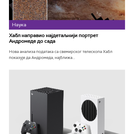
Наука
Хабл направио најдетаљнији портрет
Андромеде до сада
Нова анализа података са свемирског телескопа Хабл
показује да Андромеда, најближа...