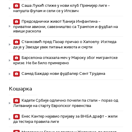
Саша Лукић стиже у нови клуб Премијер лиге –
напушта Фулам и сели се у Ипсвич
Председнички живот Ђанија Инфантина –
приватни авиони, савезништво са Трампом и фудбал на
ивици раскола
Станковић пред Пазар причао о Хапоелу: Изгледа
да је у Звезди увек питање живота и смрти
Барселона отказала меч у Мароку због мигрантске
кризе: Не би било примерено
Самед Баждар нови фудбалер Сент Трудена
Кошарка
Кадети Србије одлично почели па стали – пораз од
Литваније на старту Европског првенства
Енес Кантер најавио пријаву за ВНБА драфт – жели
да тестира правила лиге