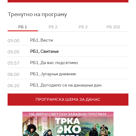
Тренутно на програму
РБ 1
РБ 2
РБ 3
РБ 202
РБ1, Вести
05:00
РБ1, Свитање
05:05
РБ1, Да вас подсетимо
05:57
РБ1, Јутарњи дневник
06:00
РБ1, Догодило се на данашњи дан
06:20
ПРОГРАМСКА ШЕМА ЗА ДАНАС